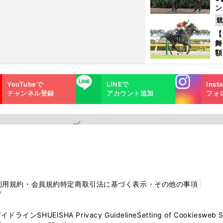
ン
馬
競
が
【
舞
額
の
タ
Instagra
LINE
YouTubeで
LINEで
Inst
m
チャンネル登録
アカウント追加
フォ
利用規約・会員規約
特定商取引法に基づく表示・その他の事項
プ
ガイドライン
SHUEISHA Privacy Guideline
Setting of Cookies
web 