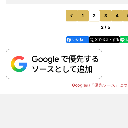
けなければ大金星もあったムタケイエフ、メイダンの18
績のあるヴェリースペシャル（牡５歳）、同じ左回りで
のベルモントダービー
1
2
3
4
のページへ
のページへ
前
2 / 5
いいね
Xでポストする
line
faceboo
x
k
Googleの「優先ソース」に