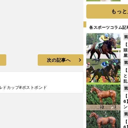
ト
く
もっと
各スポーツコラム記
競
【
頭
屋
次の記事へ
を
競
【
と
乱
う
ルドカップ
#ポストポンド
競
が
【
6
ン
わ
競
評
【
6