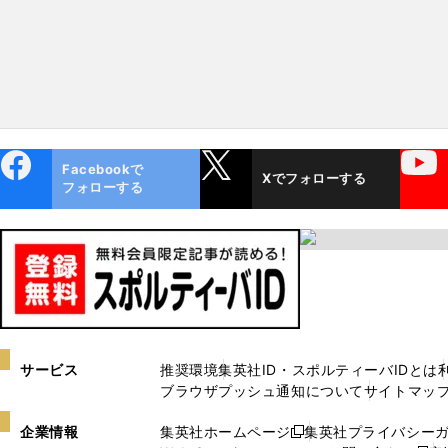
ebo
X
YouTube
Facebookで
Xでフォローする
ok
フォローする
サービス
推奨環境
集英社ID・スポルティーバIDとは
ブラウザプッシュ通知について
サイトマッ
企業情報
集英社ホームページ
集英社プライバシー
新