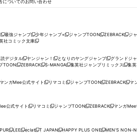
告についてのお問い合わせ
プ
最強ジャンプ
少年ジャンプ+
ジャンプTOON
ZEBRACK
ジ
新
新
新
新
新
英社コミック文庫
し
新
し
し
し
し
い
い
し
い
い
い
ウ
ウ
い
ウ
ウ
ウ
購読デジタル
ヤンジャン！
となりのヤングジャンプ
グランドジ
新
新
新
ィ
ィ
ウ
ィ
ィ
ィ
プTOON
ZEBRACK
S-MANGA
集英社ジャンプリミックス
集英
新
し
新
し
新
し
新
ン
ン
ィ
ン
ン
ン
し
い
し
い
し
い
し
ド
ド
ン
ド
ド
ド
い
ウ
い
ウ
い
ウ
い
ウ
ウ
ド
ウ
ウ
ウ
マンガMee公式サイト
リマコミ
ジャンプTOON
ZEBRACK
マン
新
新
新
新
ウ
ィ
ウ
ィ
ウ
ィ
ウ
で
で
ウ
で
で
で
し
し
し
し
し
ィ
ン
ィ
ン
ィ
ン
ィ
開
開
で
開
開
開
い
い
い
い
い
ン
ド
ン
ド
ン
ド
ン
く
く
開
く
く
く
ウ
ウ
ウ
ウ
ウ
ド
ウ
ド
ウ
ド
ウ
ド
ee公式サイト
リマコミ
ジャンプTOON
ZEBRACK
マンガMeet
く
新
新
新
新
ィ
ィ
ィ
ィ
ィ
ウ
で
ウ
で
ウ
で
ウ
し
し
し
し
ン
ン
ン
ン
ン
で
開
で
開
で
開
で
い
い
い
い
ド
ド
ド
ド
ド
開
く
開
く
開
く
開
ウ
ウ
ウ
ウ
ウ
ウ
ウ
ウ
ウ
PUR
LEE
eclat
T JAPAN
HAPPY PLUS ONE
MEN'S NON-
く
く
く
く
新
新
新
新
新
ィ
ィ
ィ
ィ
で
で
で
で
で