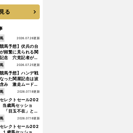
 それでもプロではな
大学進学を選ぶ理由
見る
事
馬
2026.07.26更新
競馬予想】伏兵の台
が頻繁に見られる関
記念 穴党記者が目
つけた激走候補２頭
馬
2026.07.25更新
競馬予想】ハンデ戦
なった関屋記念は波
含み 激走ムード漂
のは「勢いのある上
前
馬
2026.07.18更新
へ
り馬」
セレクトセール202
】当歳馬セッショ
 「目玉不在」と言
れた新種牡馬たちの
馬
2026.07.18更新
価はいかに!?
セレクトセール202
】１歳馬セッショ