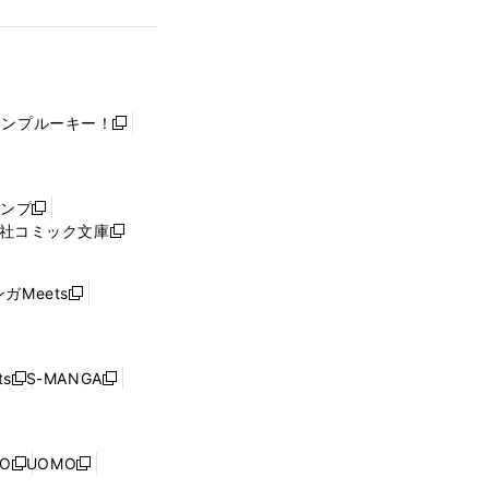
ャンプルーキー！
新
し
い
ウ
ャンプ
新
ィ
社コミック文庫
し
新
ン
い
し
ド
ウ
い
ウ
ガMeets
新
ィ
ウ
で
し
ン
ィ
開
い
ド
ン
く
ウ
ウ
ド
s
S-MANGA
新
新
ィ
で
ウ
し
し
ン
開
で
い
い
ド
く
開
ウ
ウ
ウ
NO
UOMO
く
新
新
ィ
ィ
で