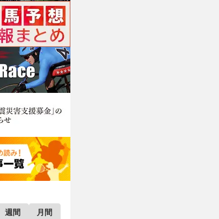
週間
月間