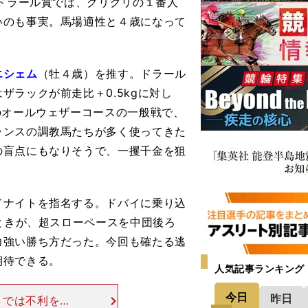
Iドラール賞では、グリグリの１番人
いのも事実。馬場適性と４歳になって
エシェム
（牡４歳）を推す。ドラール
ラックが前走比＋0.5kgに対し
のオールウェザーコースの一般戦で、
ランスの調教馬たちが多く使ってきた
の盲点にもなりそうで、一攫千金を狙
ナイトを指名する。ドバイに乗り込
のときが、超スローペースを中団後ろ
力強い勝ち方だった。今回も確たる逃
期待できる。
人気記事ランキング
今日
昨日
Ｓでは不利を受