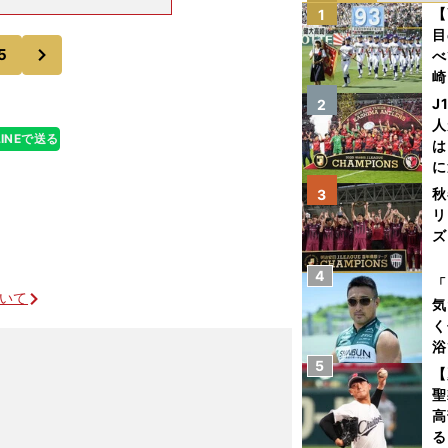
00ｍ路線で実
【
1
整地された馬場
目
次
5
べ
崎
「
J
2
て
人
LINEで送る
は
に
と
秋
3
リ
ズ
4
を
「
ついて
気
く
浴
5
太
【
ァ
聖
高
る