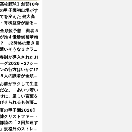
高校野球】創部10年
の甲子園初出場がす
てを変えた 健大高
・青栁監督が語る
機動破壊」はこうし
1全順位予想 識者５
生まれた
が推す優勝候補筆頭
？ J2降格の憂き目
遭いそうな３クラブ
は？
春制が導入されたJ1
ーグ2026－27シー
ンの行方はいかに!?
５人の識者が全順位
大胆予想
お前がラクして生意
だな」「あいつ若い
せに」厳しい言葉を
びせられるも佐藤慎
郎が貫いた誇りとフ
夏の甲子園2026】
ンへの思い
隷クリストファー・
部陸の「２回加速す
」規格外のストレー