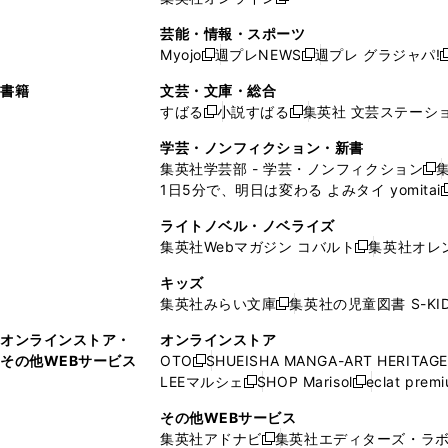
し
新
し
し
し
ン
ィ
ン
ン
開
で
開
で
い
し
い
い
い
ド
ン
ド
ド
芸能・情報・スポーツ
く
開
く
開
ウ
い
ウ
ウ
ウ
ウ
ド
ウ
ウ
Myojo
週プレNEWS
週プレ グラジャパ!
く
く
新
新
新
ィ
ウ
ィ
ィ
ィ
で
ウ
で
で
し
し
ン
ィ
ン
ン
ン
書籍
文芸・文庫・総合
開
で
開
開
い
い
ド
ン
ド
ド
ド
すばる
小説すばる
集英社 文芸ステーシ
く
開
く
く
新
新
ウ
ウ
ウ
ド
ウ
ウ
ウ
く
し
し
ィ
ィ
学芸・ノンフィクション・新書
で
ウ
で
で
で
い
い
ン
ン
集英社学芸部 - 学芸・ノンフィクション
開
で
開
開
開
新
ウ
ウ
ド
ド
1日5分で、明日は変わる よみタイ yomitai
く
開
く
く
く
し
新
ィ
ィ
ウ
ウ
く
い
ン
ン
ライトノベル・ノベライズ
で
で
ウ
ド
ド
集英社Webマガジン コバルト
集英社オレ
開
開
新
ィ
ウ
ウ
く
く
し
ン
キッズ
で
で
い
ド
集英社みらい文庫
集英社の児童図書 S-KID
開
開
新
ウ
ウ
く
く
し
ィ
オンラインストア・
オンラインストア
で
い
ン
その他WEBサービス
OTO
SHUEISHA MANGA-ART HERITAGE
開
新
ウ
ド
LEEマルシェ
SHOP Marisol
eclat prem
く
し
新
新
ィ
ウ
い
し
し
ン
その他WEBサービス
で
ウ
い
い
ド
集英社アドナビ
集英社エディターズ・ラ
開
新