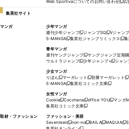
Web Sportivaについてのお問い合わせ
広
し
新
い
し
集英社サイト
ウ
い
ィ
ウ
マンガ
少年マンガ
ン
ィ
週刊少年ジャンプ
ジャンプSQ
Vジャン
ド
ン
新
新
S-MANGA
集英社ジャンプリミックス
集
ウ
ド
新
し
し
新
で
ウ
し
い
い
し
青年マンガ
開
で
い
ウ
ウ
い
週刊ヤングジャンプ
ヤングジャンプ定期
新
く
開
ウ
ィ
ィ
ウ
ウルトラジャンプ
少年ジャンプ+
ジャン
新
し
新
く
ィ
ン
ン
ィ
し
い
し
ン
ド
ド
ン
少女マンガ
い
ウ
い
ド
ウ
ウ
ド
りぼん
マーガレット
別冊マーガレット
新
新
新
ウ
ィ
ウ
ウ
で
で
ウ
S-MANGA
集英社コミック文庫
し
新
し
新
ィ
ン
ィ
で
開
開
で
い
し
い
し
ン
ド
ン
女性マンガ
開
く
く
開
ウ
い
ウ
い
ド
ウ
ド
Cookie
Cocohana
office YOU
マンガM
く
く
新
新
新
ィ
ウ
ィ
ウ
ウ
で
ウ
集英社コミック文庫
し
新
し
し
ン
ィ
ン
ィ
で
開
で
い
し
い
い
ド
ン
ド
ン
取材・ファッション
ファッション・美容
開
く
開
ウ
い
ウ
ウ
ウ
ド
ウ
ド
Seventeen
non-no
BAILA
MAQUIA
S
く
く
新
新
新
新
ィ
ウ
ィ
ィ
で
ウ
で
ウ
集英社オンライン