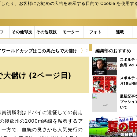
たり、お客様にお勧めの広告を表⽰する⽬的で Cookie を使⽤す
フ
その他球技
その他競技
モーター
フォト
連載
イワールドカップはこの馬たちで大儲け
2ページ目
編集部のおすすめ
スポルテ
集号 Vol
儲け (2ページ目)
スポルテ
月16日発
最新記事
プッシュ
いて
賞初勝利はドバイに遠征しての前走
の後欧州の2000m路線を席巻するア
。一方で、血統の良さから人気先行の