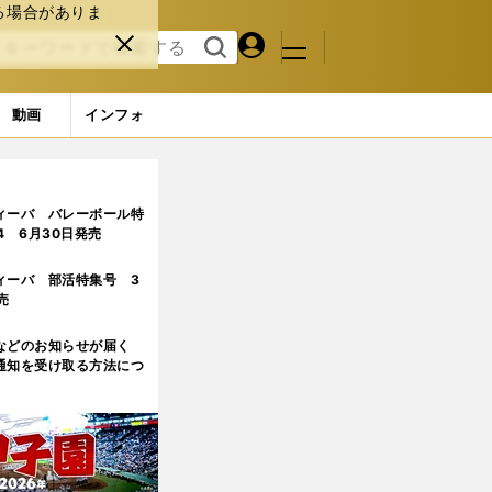
る場合がありま
マイペ
閉じ
検索
メニュ
ー
る
す
ジ
る
動画
インフォ
ィーバ バレーボール特
.4 6月30日発売
ィーバ 部活特集号 3
売
などのお知らせが届く
通知を受け取る方法につ