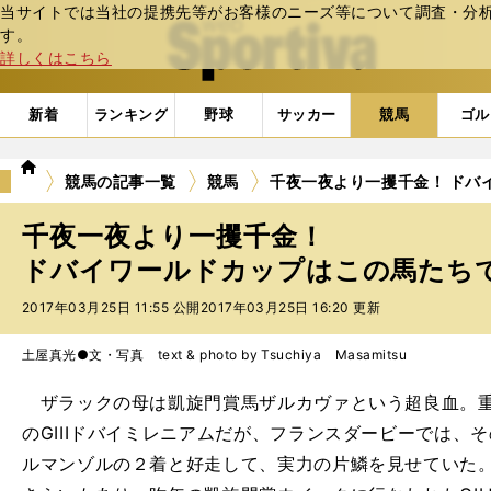
当サイトでは当社の提携先等がお客様のニーズ等について調査・分析し
web Sportiva (webスポルティーバ)
す。
詳しくはこちら
新着
ランキング
野球
サッカー
競馬
ゴル
we
競馬の記事一覧
競馬
千夜一夜より一攫千金！ ドバ
b
ス
千夜一夜より一攫千金！
ポ
ル
ドバイワールドカップはこの馬たちで大
テ
2017年03月25日 11:55 公開
2017年03月25日 16:20 更新
ィ
ー
バ
土屋真光●文・写真 text & photo by Tsuchiya Masamitsu
ザラックの母は凱旋門賞馬ザルカヴァという超良血。重
のGIIIドバイミレニアムだが、フランスダービーでは、そ
ルマンゾルの２着と好走して、実力の片鱗を見せていた