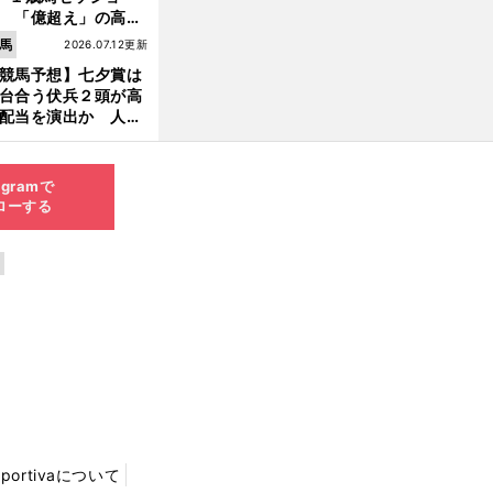
 「億超え」の高額
のなかで現場のプロ
馬
2026.07.12更新
ほれ込んだ４頭
競馬予想】七夕賞は
台合う伏兵２頭が高
配当を演出か 人気
有力馬には嫌なデー
あり
agramで
ローする
Sportivaについて