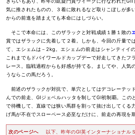
きらいもあり、昨年の凱旋門賞ウイークに行なわれたGI
気に推されたものの、３着に敗れるなど取りこぼしが多
からの前進を踏まえても本命にはしづらい。
そこで本命には、このザラックと対戦成績１勝１敗の
賞ではザラックに先着して２着。しかも、今回の斤量ではザ
て、エシェムは－2kg。エシェムの前走はシャンティイ
これまでもドバイワールドカップデーで好走してきたフ
レース。臨戦過程からも好感が持てる。ましてや、人気
うならこの馬だろう。
前述のザラックが対抗で、単穴としてはデコレーテッド
んでの前走、GIジェベルハッタを制してGI初制覇。こ
で待機して、直線では狭い馬群を割って抜け出してくる
げ馬が不在でスローペース必至なだけに、前走の再現を
次のページへ
以下、昨年のGI英インターナショナル