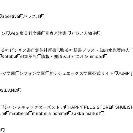
し
し
し
し
し
ン
ン
ン
ン
開
開
開
開
開
い
い
い
い
い
ド
ド
ド
ド
く
く
く
く
く
ウ
ウ
ウ
ウ
ウ
ウ
ウ
ウ
ウ
Sportiva
パラスポ
新
新
ィ
ィ
ィ
ィ
ィ
で
で
で
で
し
し
し
ン
ン
ン
ン
ン
開
開
開
開
い
い
い
ド
ド
ド
ド
ド
ョン
web 集英社文庫
青春と読書
アジア人物史
く
く
く
く
新
新
新
新
ウ
ウ
ウ
ウ
ウ
ウ
ウ
ウ
し
し
し
し
ィ
ィ
ィ
で
で
で
で
で
い
い
い
い
ン
ン
ン
集英社ビジネス書
集英社新書
集英社新書プラス - 知の水先案内人
開
開
開
開
開
新
新
新
ウ
ウ
ウ
ウ
ド
ド
ド
kotoba
e!集英社
情報・知識＆オピニオン imidas
く
く
く
く
く
新
し
新
し
新
ィ
ィ
ィ
ィ
ウ
ウ
ウ
し
し
い
し
い
し
ン
ン
ン
ン
で
で
で
い
い
ウ
い
ウ
い
ド
ド
ド
ド
ンジ文庫
シフォン文庫
ダッシュエックス文庫公式サイト
JUMP 
開
開
開
新
新
新
ウ
ウ
ィ
ウ
ィ
ウ
ウ
ウ
ウ
ウ
く
く
く
し
し
し
ィ
ィ
ン
ィ
ン
ィ
で
で
で
で
い
い
い
ン
ン
ド
ン
ド
ン
S.LAND
開
開
開
開
新
ウ
ウ
ウ
ド
ド
ウ
ド
ウ
ド
く
く
く
く
し
ィ
ィ
ィ
ウ
ウ
で
ウ
で
ウ
い
ン
ン
ン
ジャンプキャラクターズストア
HAPPY PLUS STORE
SHUEIS
で
で
開
で
開
で
新
新
新
ウ
ド
ド
ド
ium
mirabella
mirabella homme
zakka market
開
開
く
開
く
開
し
新
新
新
し
新
し
ィ
ウ
ウ
ウ
く
く
く
く
い
し
し
い
し
し
い
ン
で
で
で
ウ
い
い
ウ
い
い
ウ
ド
ボ
開
開
開
新