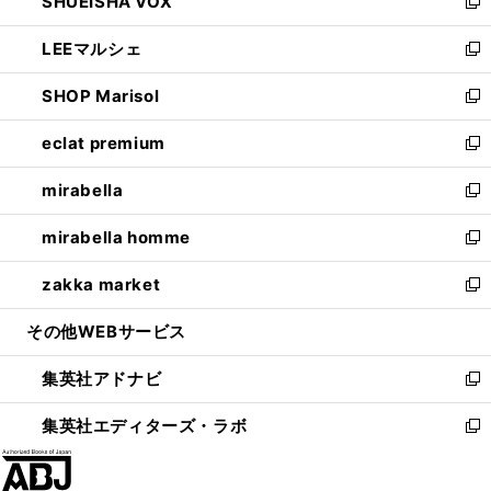
SHUEISHA VOX
で
ド
ィ
い
新
開
ウ
ン
ウ
し
LEEマルシェ
く
で
ド
ィ
い
新
開
ウ
ン
ウ
し
SHOP Marisol
く
で
ド
ィ
い
新
開
ウ
ン
ウ
し
eclat premium
く
で
ド
ィ
い
新
開
ウ
ン
ウ
し
mirabella
く
で
ド
ィ
い
新
開
ウ
ン
ウ
し
mirabella homme
く
で
ド
ィ
い
新
開
ウ
ン
ウ
し
zakka market
く
で
ド
ィ
い
新
開
ウ
ン
ウ
し
その他WEBサービス
く
で
ド
ィ
い
開
ウ
ン
ウ
集英社アドナビ
く
で
ド
ィ
新
開
ウ
ン
し
集英社エディターズ・ラボ
く
で
ド
い
新
開
ウ
ウ
し
く
で
ィ
い