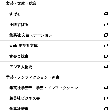
文芸・文庫・総合
く
で
ド
ィ
開
ウ
ン
すばる
く
で
ド
新
開
ウ
し
小説すばる
く
で
い
新
開
ウ
し
集英社 文芸ステーション
く
ィ
い
新
ン
ウ
し
web 集英社文庫
ド
ィ
い
新
ウ
ン
ウ
し
青春と読書
で
ド
ィ
い
新
開
ウ
ン
ウ
し
アジア人物史
く
で
ド
ィ
い
新
開
ウ
ン
ウ
し
学芸・ノンフィクション・新書
く
で
ド
ィ
い
開
ウ
ン
ウ
集英社学芸部 - 学芸・ノンフィクション
く
で
ド
ィ
新
開
ウ
ン
し
集英社ビジネス書
く
で
ド
い
新
開
ウ
ウ
し
集英社新書
く
で
ィ
い
新