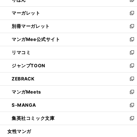
ド
ィ
新
開
ウ
ン
し
マーガレット
く
で
ド
い
新
開
ウ
ウ
し
別冊マーガレット
く
で
ィ
い
新
開
ン
ウ
し
マンガMee公式サイト
く
ド
ィ
い
新
ウ
ン
ウ
し
リマコミ
で
ド
ィ
い
新
開
ウ
ン
ウ
し
ジャンプTOON
く
で
ド
ィ
い
新
開
ウ
ン
ウ
し
ZEBRACK
く
で
ド
ィ
い
新
開
ウ
ン
ウ
し
マンガMeets
く
で
ド
ィ
い
新
開
ウ
ン
ウ
し
S-MANGA
く
で
ド
ィ
い
新
開
ウ
ン
ウ
し
集英社コミック文庫
く
で
ド
ィ
い
新
開
ウ
ン
ウ
し
女性マンガ
く
で
ド
ィ
い