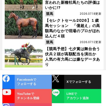
言われた新種牡馬たちの評価は
いかに!?
競馬
2026.07.18更新
【セレクトセール2026】１歳
馬セッション 「億超え」の高
額馬のなかで現場のプロがほれ
込んだ４頭
競馬
2026.07.12更新
【競馬予想】七夕賞は舞台合う
伏兵２頭が高額配当を演出か
人気の有力馬には嫌なデータあ
り
cebo
X
Facebookで
Xでフォローする
ok
フォローする
uTube
LINE
YouTubeで
LINEで
チャンネル登録
アカウント追加
stagra