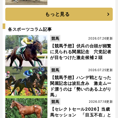
もっと見る
各スポーツコラム記事
競馬
2026.07.26更新
【競馬予想】伏兵の台頭が頻繁
に見られる関屋記念 穴党記者
が目をつけた激走候補２頭
競馬
2026.07.25更新
【競馬予想】ハンデ戦となった
関屋記念は波乱含み 激走ムー
ド漂うのは「勢いのある上がり
馬」
競馬
2026.07.18更新
【セレクトセール2026】当歳
馬セッション 「目玉不在」と