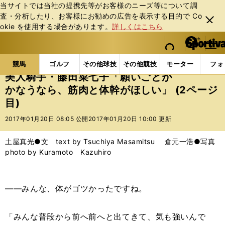
当サイトでは当社の提携先等がお客様のニーズ等について調
査・分析したり、お客様にお勧めの広告を表⽰する⽬的で Co
閉じ
okie を使⽤する場合があります。
詳しくはこちら
る
マイペ
web Sportiva (webスポルティーバ)
検索
メニュ
we
ー
競馬の記事一覧
競馬
美人騎手・藤田菜七子「願い
b
ジ
競馬
ゴルフ
その他球技
その他競技
モーター
フォ
ス
美人騎手・藤田菜七子「願いごとが
ポ
かなうなら、筋肉と体幹がほしい」 (2ページ
ル
目)
テ
ィ
2017年01月20日 08:05 公開
2017年01月20日 10:00 更新
ー
バ
土屋真光●文 text by Tsuchiya Masamitsu 倉元一浩●写真
photo by Kuramoto Kazuhiro
――みんな、体がゴツかったですね。
「みんな普段から前へ前へと出てきて、気も強いんで