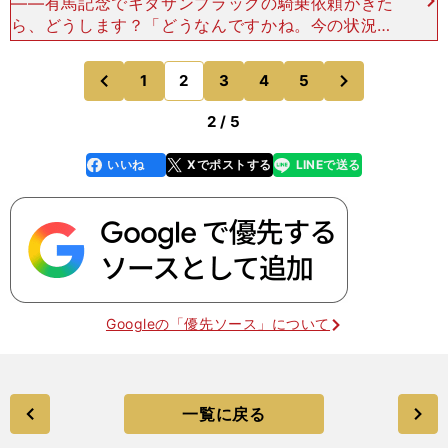
――有馬記念でキタサンブラックの騎乗依頼がきた
ら、どうします？「どうなんですかね。今の状況で
は絶対にあり得ない話で、自分なんかでいいのか
な、と思うかも。たぶんレース前夜とかは緊張して
次
1
2
3
4
5
のページへ
のページへ
眠れないんじゃない
前
2 / 5
いいね
Xでポストする
LINEで送る
line
faceboo
x
k
Googleの「優先ソース」について
一覧に戻る