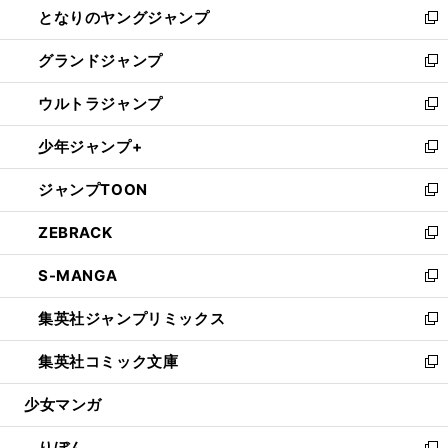
となりのヤングジャンプ
く
ド
ィ
い
新
ウ
ン
ウ
し
グランドジャンプ
で
ド
ィ
い
新
開
ウ
ン
ウ
し
ウルトラジャンプ
く
で
ド
ィ
い
新
開
ウ
ン
ウ
し
少年ジャンプ+
く
で
ド
ィ
い
新
開
ウ
ン
ウ
し
ジャンプTOON
く
で
ド
ィ
い
新
開
ウ
ン
ウ
し
ZEBRACK
く
で
ド
ィ
い
新
開
ウ
ン
ウ
し
S-MANGA
く
で
ド
ィ
い
新
開
ウ
ン
ウ
し
集英社ジャンプリミックス
く
で
ド
ィ
い
新
開
ウ
ン
ウ
し
集英社コミック文庫
く
で
ド
ィ
い
新
開
ウ
ン
ウ
し
少女マンガ
く
で
ド
ィ
い
開
ウ
ン
ウ
りぼん
く
で