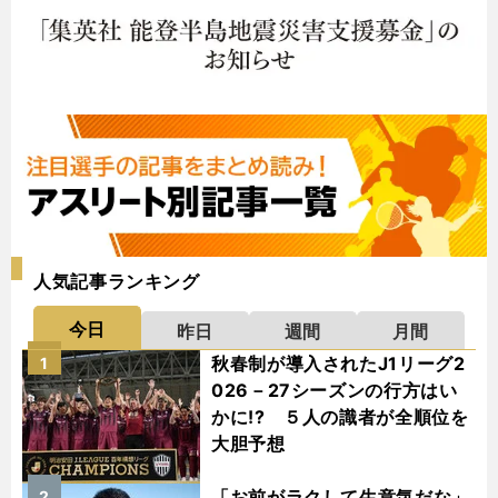
人気記事ランキング
今日
昨日
週間
月間
秋春制が導入されたJ1リーグ2
1
026－27シーズンの行方はい
かに!? ５人の識者が全順位を
大胆予想
「お前がラクして生意気だな」
2