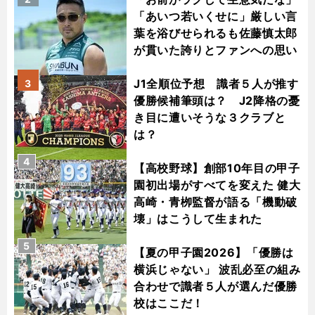
「あいつ若いくせに」厳しい言
葉を浴びせられるも佐藤慎太郎
が貫いた誇りとファンへの思い
J1全順位予想 識者５人が推す
3
優勝候補筆頭は？ J2降格の憂
き目に遭いそうな３クラブと
は？
4
【高校野球】創部10年目の甲子
園初出場がすべてを変えた 健大
高崎・青栁監督が語る「機動破
壊」はこうして生まれた
5
【夏の甲子園2026】「優勝は
横浜じゃない」 波乱必至の組み
合わせで識者５人が選んだ優勝
校はここだ！