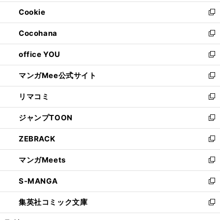
開
ウ
ン
ウ
Cookie
く
で
ド
ィ
新
開
ウ
ン
し
Cocohana
く
で
ド
い
新
開
ウ
ウ
し
office YOU
く
で
ィ
い
新
開
ン
ウ
し
マンガMee公式サイト
く
ド
ィ
い
新
ウ
ン
ウ
し
リマコミ
で
ド
ィ
い
新
開
ウ
ン
ウ
し
ジャンプTOON
く
で
ド
ィ
い
新
開
ウ
ン
ウ
し
ZEBRACK
く
で
ド
ィ
い
新
開
ウ
ン
ウ
し
マンガMeets
く
で
ド
ィ
い
新
開
ウ
ン
ウ
し
S-MANGA
く
で
ド
ィ
い
新
開
ウ
ン
ウ
し
集英社コミック文庫
く
で
ド
ィ
い
新
開
ウ
ン
ウ
し