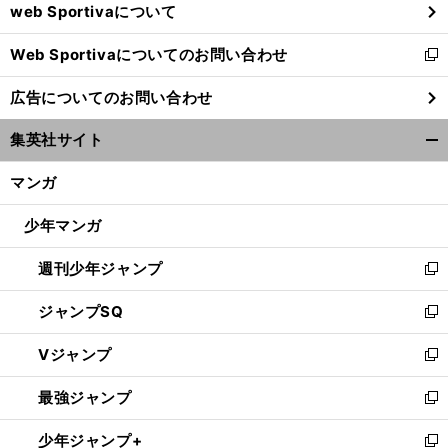
web Sportivaについて
で
開
Web Sportivaについてのお問い合わせ
く
新
し
広告についてのお問い合わせ
い
ウ
集英社サイト
ィ
開
ン
く/
マンガ
ド
閉
ウ
じ
少年マンガ
で
る
開
週刊少年ジャンプ
く
新
し
ジャンプSQ
い
新
ウ
し
Vジャンプ
ィ
い
新
ン
ウ
し
最強ジャンプ
ド
ィ
い
新
ウ
ン
ウ
し
少年ジャンプ+
で
ド
ィ
い
新