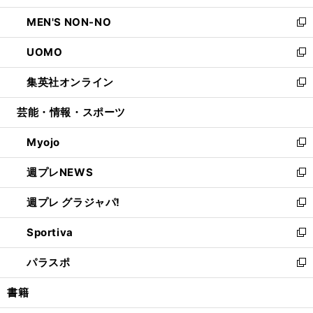
開
ウ
ン
ウ
し
MEN'S NON-NO
く
で
ド
ィ
い
新
開
ウ
ン
ウ
し
UOMO
く
で
ド
ィ
い
新
開
ウ
ン
ウ
し
集英社オンライン
く
で
ド
ィ
い
新
開
ウ
ン
ウ
し
芸能・情報・スポーツ
く
で
ド
ィ
い
開
ウ
ン
ウ
Myojo
く
で
ド
ィ
新
開
ウ
ン
し
週プレNEWS
く
で
ド
い
新
開
ウ
ウ
し
週プレ グラジャパ!
く
で
ィ
い
新
開
ン
ウ
し
Sportiva
く
ド
ィ
い
新
ウ
ン
ウ
し
パラスポ
で
ド
ィ
い
新
開
ウ
ン
ウ
し
書籍
く
で
ド
ィ
い
開
ウ
ン
ウ