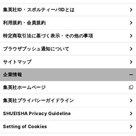
じ
集英社ID・スポルティーバIDとは
る
利用規約・会員規約
特定商取引法に基づく表示・その他の事項
前
へ
ブラウザプッシュ通知について
サイトマップ
企業情報
開
く/
集英社ホームページ
新
閉
し
じ
集英社プライバシーガイドライン
い
る
ウ
SHUEISHA Privacy Guideline
ィ
ン
Setting of Cookies
ド
ウ