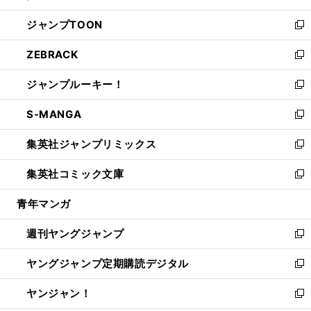
開
ウ
ン
ウ
し
ジャンプTOON
く
で
ド
ィ
い
新
開
ウ
ン
ウ
し
ZEBRACK
く
で
ド
ィ
い
新
開
ウ
ン
ウ
し
ジャンプルーキー！
く
で
ド
ィ
い
新
開
ウ
ン
ウ
し
S-MANGA
く
で
ド
ィ
い
新
開
ウ
ン
ウ
し
集英社ジャンプリミックス
く
で
ド
ィ
い
新
開
ウ
ン
ウ
し
集英社コミック文庫
く
で
ド
ィ
い
新
開
ウ
ン
ウ
し
青年マンガ
く
で
ド
ィ
い
開
ウ
ン
ウ
週刊ヤングジャンプ
く
で
ド
ィ
新
開
ウ
ン
し
ヤングジャンプ定期購読デジタル
く
で
ド
い
新
開
ウ
ウ
し
ヤンジャン！
く
で
ィ
い
新
開
ン
ウ
し