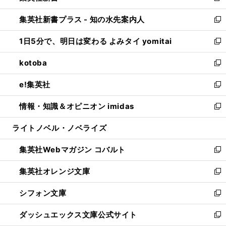
開
ン
ウ
し
集英社新書プラス - 知の水先案内人
く
ド
ィ
い
新
ウ
ン
ウ
し
1日5分で、明日は変わる よみタイ yomitai
で
ド
ィ
い
新
開
ウ
ン
ウ
し
kotoba
く
で
ド
ィ
い
新
開
ウ
ン
ウ
し
e!集英社
く
で
ド
ィ
い
新
開
ウ
ン
ウ
し
情報・知識＆オピニオン imidas
く
で
ド
ィ
い
新
開
ウ
ン
ウ
し
ライトノベル・ノベライズ
く
で
ド
ィ
い
開
ウ
ン
ウ
集英社Webマガジン コバルト
く
で
ド
ィ
新
開
ウ
ン
し
集英社オレンジ文庫
く
で
ド
い
新
開
ウ
ウ
し
シフォン文庫
く
で
ィ
い
新
開
ン
ウ
し
ダッシュエックス文庫公式サイト
く
ド
ィ
い
新
ウ