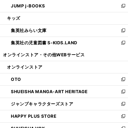
ン
ウ
し
JUMP j-BOOKS
で
ド
ィ
い
新
開
ウ
ン
ウ
し
キッズ
く
で
ド
ィ
い
開
ウ
ン
ウ
集英社みらい文庫
く
で
ド
ィ
新
開
ウ
ン
し
集英社の児童図書 S-KIDS.LAND
く
で
ド
い
新
開
ウ
ウ
し
オンラインストア・
その他WEBサービス
く
で
ィ
い
開
ン
ウ
オンラインストア
く
ド
ィ
ウ
ン
OTO
で
ド
新
開
ウ
し
SHUEISHA MANGA-ART HERITAGE
く
で
い
新
開
ウ
し
ジャンプキャラクターズストア
く
ィ
い
新
ン
ウ
し
HAPPY PLUS STORE
ド
ィ
い
新
ウ
ン
ウ
し