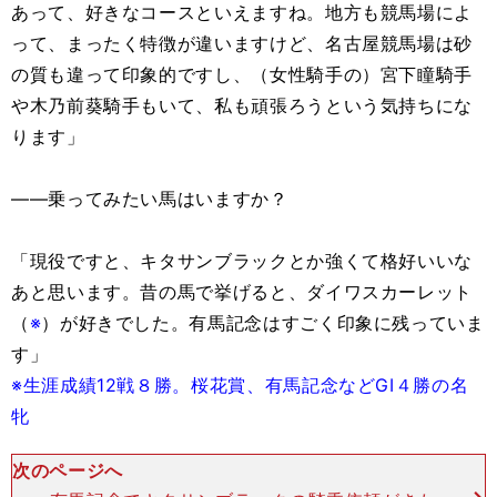
あって、好きなコースといえますね。地方も競馬場によ
って、まったく特徴が違いますけど、名古屋競馬場は砂
の質も違って印象的ですし、（女性騎手の）宮下瞳騎手
や木乃前葵騎手もいて、私も頑張ろうという気持ちにな
ります」
――乗ってみたい馬はいますか？
「現役ですと、キタサンブラックとか強くて格好いいな
あと思います。昔の馬で挙げると、ダイワスカーレット
（
※
）が好きでした。有馬記念はすごく印象に残っていま
す」
※生涯成績12戦８勝。桜花賞、有馬記念などGI４勝の名
牝
次のページへ