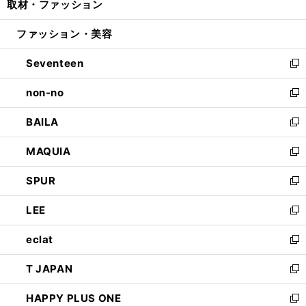
取材・ファッション
く
で
ド
ィ
い
開
ウ
ン
ウ
ファッション・美容
く
で
ド
ィ
開
ウ
ン
Seventeen
く
で
ド
新
開
ウ
し
non-no
く
で
い
新
開
ウ
し
BAILA
く
ィ
い
新
ン
ウ
し
MAQUIA
ド
ィ
い
新
ウ
ン
ウ
し
SPUR
で
ド
ィ
い
新
開
ウ
ン
ウ
し
LEE
く
で
ド
ィ
い
新
開
ウ
ン
ウ
し
eclat
く
で
ド
ィ
い
新
開
ウ
ン
ウ
し
T JAPAN
く
で
ド
ィ
い
新
開
ウ
ン
ウ
し
HAPPY PLUS ONE
く
で
ド
ィ
い
新