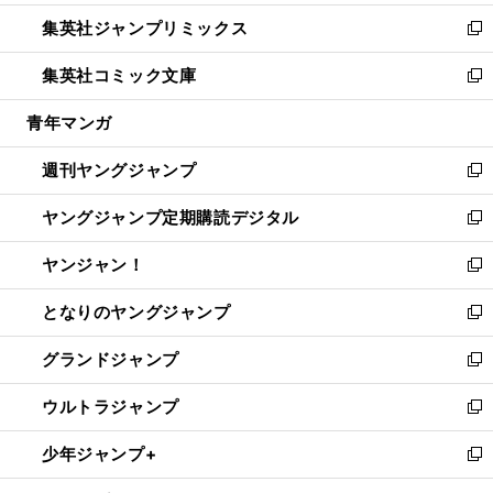
開
ウ
ン
ウ
し
集英社ジャンプリミックス
く
で
ド
ィ
い
新
開
ウ
ン
ウ
し
集英社コミック文庫
く
で
ド
ィ
い
新
開
ウ
ン
ウ
し
青年マンガ
く
で
ド
ィ
い
開
ウ
ン
ウ
週刊ヤングジャンプ
く
で
ド
ィ
新
開
ウ
ン
し
ヤングジャンプ定期購読デジタル
く
で
ド
い
新
開
ウ
ウ
し
ヤンジャン！
く
で
ィ
い
新
開
ン
ウ
し
となりのヤングジャンプ
く
ド
ィ
い
新
ウ
ン
ウ
し
グランドジャンプ
で
ド
ィ
い
新
開
ウ
ン
ウ
し
ウルトラジャンプ
く
で
ド
ィ
い
新
開
ウ
ン
ウ
し
少年ジャンプ+
く
で
ド
ィ
い
新
開
ウ
ン
ウ
し