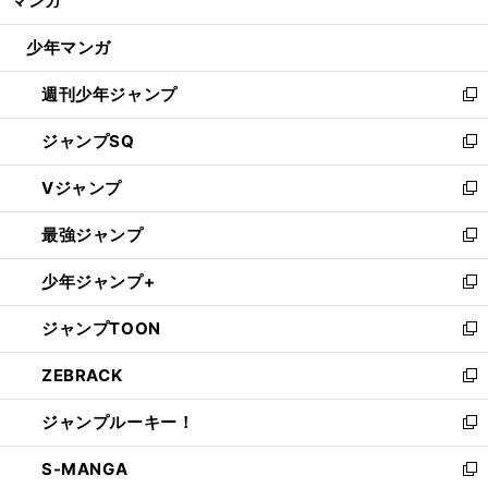
マンガ
ド
閉
ウ
じ
少年マンガ
で
る
開
週刊少年ジャンプ
く
新
し
ジャンプSQ
い
新
ウ
し
Vジャンプ
ィ
い
新
ン
ウ
し
最強ジャンプ
ド
ィ
い
新
ウ
ン
ウ
し
少年ジャンプ+
で
ド
ィ
い
新
開
ウ
ン
ウ
し
ジャンプTOON
く
で
ド
ィ
い
新
開
ウ
ン
ウ
し
ZEBRACK
く
で
ド
ィ
い
新
開
ウ
ン
ウ
し
ジャンプルーキー！
く
で
ド
ィ
い
新
開
ウ
ン
ウ
し
S-MANGA
く
で
ド
ィ
い
新