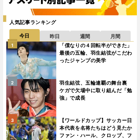
人気記事ランキング
今日
昨日
週間
月間
「僕なりの４回転半ができた」
1
最後の五輪、羽生結弦がこだわ
ったジャンプの美学
羽生結弦、五輪連覇の舞台裏
2
ケガで欠場中に取り組んだ「勉
強」で成長
【ワールドカップ】サッカー日
3
本代表を名将たちはどう見たか
ファン・ハール、クロップ、フ