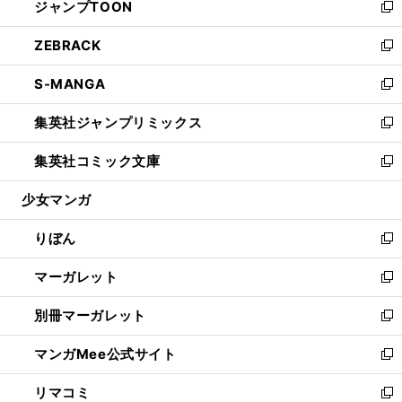
ジャンプTOON
く
で
ド
ィ
い
新
開
ウ
ン
ウ
し
ZEBRACK
く
で
ド
ィ
い
新
開
ウ
ン
ウ
し
S-MANGA
く
で
ド
ィ
い
新
開
ウ
ン
ウ
し
集英社ジャンプリミックス
く
で
ド
ィ
い
新
開
ウ
ン
ウ
し
集英社コミック文庫
く
で
ド
ィ
い
新
開
ウ
ン
ウ
し
少女マンガ
く
で
ド
ィ
い
開
ウ
ン
ウ
りぼん
く
で
ド
ィ
新
開
ウ
ン
し
マーガレット
く
で
ド
い
新
開
ウ
ウ
し
別冊マーガレット
く
で
ィ
い
新
開
ン
ウ
し
マンガMee公式サイト
く
ド
ィ
い
新
ウ
ン
ウ
し
リマコミ
で
ド
ィ
い
新