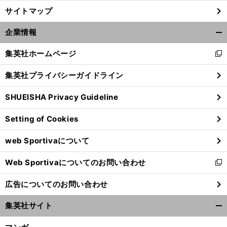
サイトマップ
企業情報
開
く/
集英社ホームページ
新
閉
し
じ
集英社プライバシーガイドライン
い
る
ウ
SHUEISHA Privacy Guideline
ィ
ン
Setting of Cookies
ド
前
ウ
へ
web Sportivaについて
で
開
Web Sportivaについてのお問い合わせ
く
新
し
広告についてのお問い合わせ
い
ウ
集英社サイト
ィ
開
ン
く/