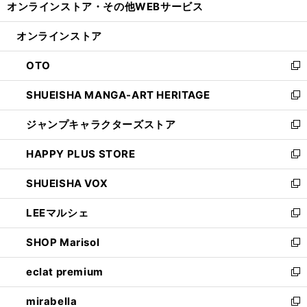
オンラインストア・
その他WEBサービス
く
で
ィ
い
開
ン
ウ
オンラインストア
く
ド
ィ
ウ
ン
OTO
で
ド
新
開
ウ
し
SHUEISHA MANGA-ART HERITAGE
く
で
い
新
開
ウ
し
ジャンプキャラクターズストア
く
ィ
い
新
ン
ウ
し
HAPPY PLUS STORE
ド
ィ
い
新
ウ
ン
ウ
し
SHUEISHA VOX
で
ド
ィ
い
新
開
ウ
ン
ウ
し
LEEマルシェ
く
で
ド
ィ
い
新
開
ウ
ン
ウ
し
SHOP Marisol
く
で
ド
ィ
い
新
開
ウ
ン
ウ
し
eclat premium
く
で
ド
ィ
い
新
開
ウ
ン
ウ
し
mirabella
く
で
ド
ィ
い
新