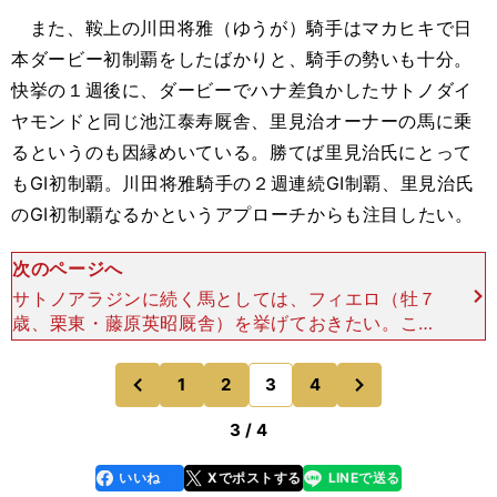
また、鞍上の川田将雅（ゆうが）騎手はマカヒキで日
本ダービー初制覇をしたばかりと、騎手の勢いも十分。
快挙の１週後に、ダービーでハナ差負かしたサトノダイ
ヤモンドと同じ池江泰寿厩舎、里見治オーナーの馬に乗
るというのも因縁めいている。勝てば里見治氏にとって
もGI初制覇。川田将雅騎手の２週連続GI制覇、里見治氏
のGI初制覇なるかというアプローチからも注目したい。
次のページへ
サトノアラジンに続く馬としては、フィエロ（牡７
歳、栗東・藤原英昭厩舎）を挙げておきたい。こち
らもディープインパクト産駒で、母の全兄がGI７勝
を挙げ、全欧年度代表馬ロックオブジブラルタルと
次
1
2
3
4
のページへ
のページへ
いう良血馬。重
前
3 / 4
いいね
Xでポストする
LINEで送る
line
faceboo
x
k