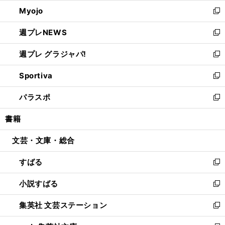
ウ
ン
ウ
Myojo
く
で
ド
ィ
新
開
ウ
ン
し
週プレNEWS
く
で
ド
い
新
開
ウ
ウ
し
週プレ グラジャパ!
く
で
ィ
い
新
開
ン
ウ
し
Sportiva
く
ド
ィ
い
新
ウ
ン
ウ
し
パラスポ
で
ド
ィ
い
新
開
ウ
ン
ウ
し
書籍
く
で
ド
ィ
い
開
ウ
ン
ウ
文芸・文庫・総合
く
で
ド
ィ
開
ウ
ン
すばる
く
で
ド
新
開
ウ
し
小説すばる
く
で
い
新
開
ウ
し
集英社 文芸ステーション
く
ィ
い
新
ン
ウ
し