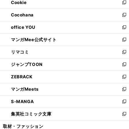
Cookie
く
で
ド
ィ
新
開
ウ
ン
し
Cocohana
く
で
ド
い
新
開
ウ
ウ
し
office YOU
く
で
ィ
い
新
開
ン
ウ
し
マンガMee公式サイト
く
ド
ィ
い
新
ウ
ン
ウ
し
リマコミ
で
ド
ィ
い
新
開
ウ
ン
ウ
し
ジャンプTOON
く
で
ド
ィ
い
新
開
ウ
ン
ウ
し
ZEBRACK
く
で
ド
ィ
い
新
開
ウ
ン
ウ
し
マンガMeets
く
で
ド
ィ
い
新
開
ウ
ン
ウ
し
S-MANGA
く
で
ド
ィ
い
新
開
ウ
ン
ウ
し
集英社コミック文庫
く
で
ド
ィ
い
新
開
ウ
ン
ウ
し
取材・ファッション
く
で
ド
ィ
い