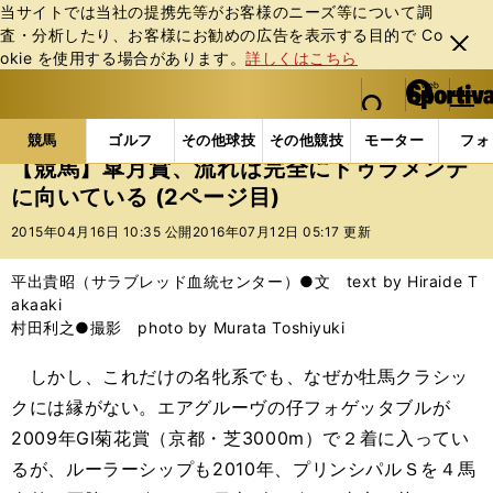
当サイトでは当社の提携先等がお客様のニーズ等について調
査・分析したり、お客様にお勧めの広告を表⽰する⽬的で Co
閉じ
okie を使⽤する場合があります。
詳しくはこちら
る
マイペ
web Sportiva (webスポルティーバ)
検索
メニュ
we
ー
競馬の記事一覧
競馬
【競馬】皐月賞、流れは完全
b
ジ
競馬
ゴルフ
その他球技
その他競技
モーター
フォ
ス
【競馬】皐月賞、流れは完全にドゥラメンテ
ポ
に向いている (2ページ目)
ル
テ
2015年04月16日 10:35 公開
2016年07月12日 05:17 更新
ィ
ー
平出貴昭（サラブレッド血統センター）●文 text by Hiraide T
バ
akaaki
村田利之●撮影 photo by Murata Toshiyuki
しかし、これだけの名牝系でも、なぜか牡馬クラシッ
クには縁がない。エアグルーヴの仔フォゲッタブルが
2009年GI菊花賞（京都・芝3000m）で２着に入ってい
るが、ルーラーシップも2010年、プリンシパルＳを４馬