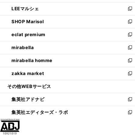
開
ウ
ン
ウ
し
LEEマルシェ
く
で
ド
ィ
い
新
開
ウ
ン
ウ
し
SHOP Marisol
く
で
ド
ィ
い
新
開
ウ
ン
ウ
し
eclat premium
く
で
ド
ィ
い
新
開
ウ
ン
ウ
し
mirabella
く
で
ド
ィ
い
新
開
ウ
ン
ウ
し
mirabella homme
く
で
ド
ィ
い
新
開
ウ
ン
ウ
し
zakka market
く
で
ド
ィ
い
新
開
ウ
ン
ウ
し
その他WEBサービス
く
で
ド
ィ
い
開
ウ
ン
ウ
集英社アドナビ
く
で
ド
ィ
新
開
ウ
ン
し
集英社エディターズ・ラボ
く
で
ド
い
新
開
ウ
ウ
し
く
で
ィ
い
開
ン
ウ