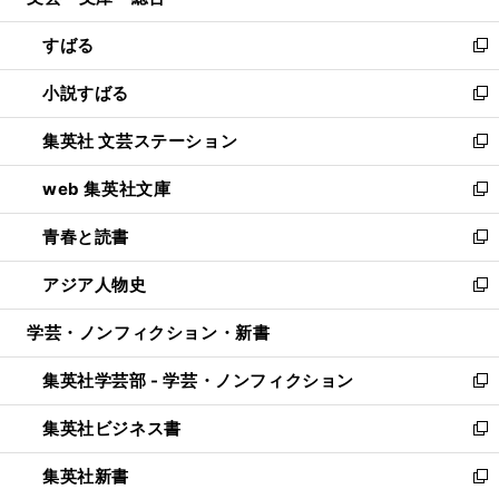
開
ウ
ン
すばる
く
で
ド
新
開
ウ
し
小説すばる
く
で
い
新
開
ウ
し
集英社 文芸ステーション
く
ィ
い
新
ン
ウ
し
web 集英社文庫
ド
ィ
い
新
ウ
ン
ウ
し
青春と読書
で
ド
ィ
い
新
開
ウ
ン
ウ
し
アジア人物史
く
で
ド
ィ
い
新
開
ウ
ン
ウ
し
学芸・ノンフィクション・新書
く
で
ド
ィ
い
開
ウ
ン
ウ
集英社学芸部 - 学芸・ノンフィクション
く
で
ド
ィ
新
開
ウ
ン
し
集英社ビジネス書
く
で
ド
い
新
開
ウ
ウ
し
集英社新書
く
で
ィ
い
新