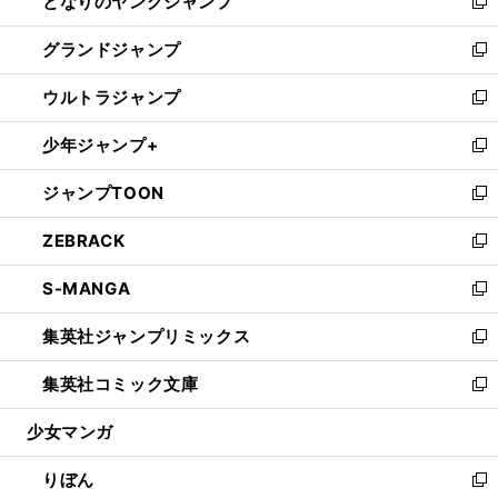
となりのヤングジャンプ
く
ド
ィ
い
新
ウ
ン
ウ
し
グランドジャンプ
で
ド
ィ
い
新
開
ウ
ン
ウ
し
ウルトラジャンプ
く
で
ド
ィ
い
新
開
ウ
ン
ウ
し
少年ジャンプ+
く
で
ド
ィ
い
新
開
ウ
ン
ウ
し
ジャンプTOON
く
で
ド
ィ
い
新
開
ウ
ン
ウ
し
ZEBRACK
く
で
ド
ィ
い
新
開
ウ
ン
ウ
し
S-MANGA
く
で
ド
ィ
い
新
開
ウ
ン
ウ
し
集英社ジャンプリミックス
く
で
ド
ィ
い
新
開
ウ
ン
ウ
し
集英社コミック文庫
く
で
ド
ィ
い
新
開
ウ
ン
ウ
し
少女マンガ
く
で
ド
ィ
い
開
ウ
ン
ウ
りぼん
く
で
ド
ィ
新