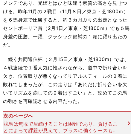
メンテであり、兄姉とはひと味違う素質の高さを見せつ
ける。昨年11月の２戦目（11月８日／東京・芝1800ｍ）
を６馬身差で圧勝すると、約３カ月ぶりの出走となった
セントポーリア賞（2月1日／東京・芝1800ｍ）でも５馬
身差の圧勝。一躍、クラシック候補の１頭に躍り出たの
だ。
続く共同通信杯（２月15日／東京・芝1800m）では、
４戦連続で１番人気に推されながら、道中で折り合いを
欠き、位置取りが悪くなってリアルスティールの２着に
敗れてしまったが、この走りは「あれだけ折り合いを欠
いてリズムを崩しての２着はすごい」と、改めてこの馬
の強さを再確認させる内容だった。
次のページへ
競馬は無敗で居続けることは困難であり、負けるこ
とによって課題が見えて、プラスに働くケースも多