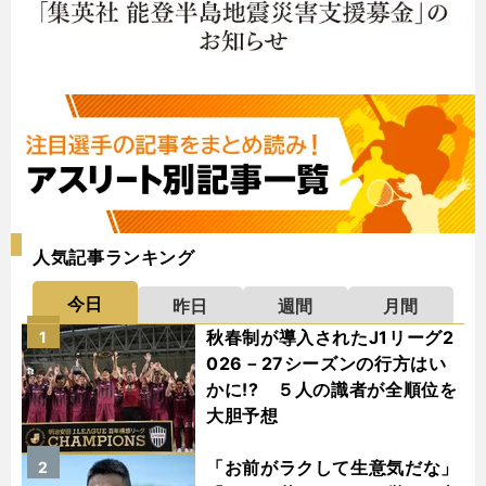
人気記事ランキング
今日
昨日
週間
月間
秋春制が導入されたJ1リーグ2
1
026－27シーズンの行方はい
かに!? ５人の識者が全順位を
大胆予想
「お前がラクして生意気だな」
2