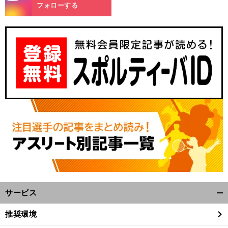
m
フォローする
サービス
開
く/
推奨環境
閉