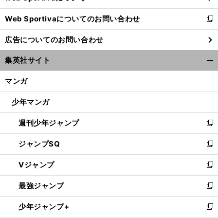
開
Web Sportivaについてのお問い合わせ
く
新
し
広告についてのお問い合わせ
い
ウ
集英社サイト
ィ
開
ン
く/
マンガ
ド
閉
ウ
じ
少年マンガ
で
る
開
週刊少年ジャンプ
く
新
し
ジャンプSQ
い
新
ウ
し
Vジャンプ
ィ
い
新
ン
ウ
し
最強ジャンプ
ド
ィ
い
新
ウ
ン
ウ
し
少年ジャンプ+
で
ド
ィ
い
新
開
ウ
ン