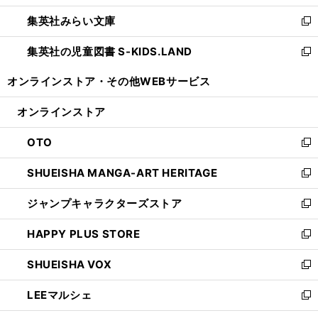
開
ウ
ン
ウ
集英社みらい文庫
く
で
ド
ィ
新
開
ウ
ン
し
集英社の児童図書 S-KIDS.LAND
く
で
ド
い
新
開
ウ
ウ
し
オンラインストア・
その他WEBサービス
く
で
ィ
い
開
ン
ウ
オンラインストア
く
ド
ィ
ウ
ン
OTO
で
ド
新
開
ウ
し
SHUEISHA MANGA-ART HERITAGE
く
で
い
新
開
ウ
し
ジャンプキャラクターズストア
く
ィ
い
新
ン
ウ
し
HAPPY PLUS STORE
ド
ィ
い
新
ウ
ン
ウ
し
SHUEISHA VOX
で
ド
ィ
い
新
開
ウ
ン
ウ
し
LEEマルシェ
く
で
ド
ィ
い
新
開
ウ
ン
ウ
し