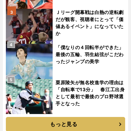
Ｊリーグ開幕戦は白熱の逆転劇
3
だが観客、視聴者にとって「価
値あるイベント」になっていた
か
4
「僕なりの４回転半ができた」
最後の五輪、羽生結弦がこだわ
ったジャンプの美学
5
栗原陵矢が無名校進学の理由は
「自転車で13分」 春江工出身
として最初で最後のプロ野球選
手となった
もっと見る