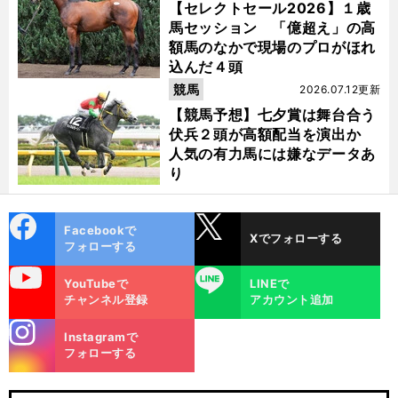
【セレクトセール2026】１歳
馬セッション 「億超え」の高
額馬のなかで現場のプロがほれ
込んだ４頭
競馬
2026.07.12更新
【競馬予想】七夕賞は舞台合う
伏兵２頭が高額配当を演出か
人気の有力馬には嫌なデータあ
り
cebo
X
Facebookで
Xでフォローする
ok
フォローする
uTube
LINE
YouTubeで
LINEで
チャンネル登録
アカウント追加
stagra
Instagramで
m
フォローする