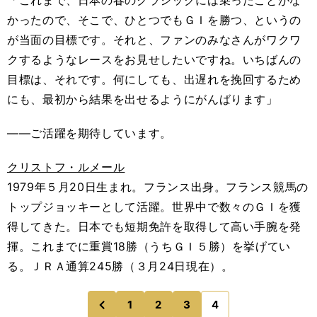
「これまで、日本の春のクラシックには乗ったことがな
かったので、そこで、ひとつでもＧＩを勝つ、というの
が当面の目標です。それと、ファンのみなさんがワクワ
クするようなレースをお見せしたいですね。いちばんの
目標は、それです。何にしても、出遅れを挽回するため
にも、最初から結果を出せるようにがんばります」
――ご活躍を期待しています。
クリストフ・ルメール
1979年５月20日生まれ。フランス出身。フランス競馬の
トップジョッキーとして活躍。世界中で数々のＧＩを獲
得してきた。日本でも短期免許を取得して高い手腕を発
揮。これまでに重賞18勝（うちＧＩ５勝）を挙げてい
る。ＪＲＡ通算245勝（３月24日現在）。
1
2
3
4
のページへ
前