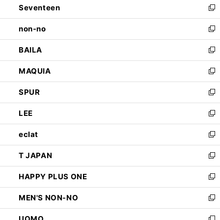
Seventeen
く
で
ド
新
開
ウ
し
non-no
く
で
い
新
開
ウ
し
BAILA
く
ィ
い
新
ン
ウ
し
MAQUIA
ド
ィ
い
新
ウ
ン
ウ
し
SPUR
で
ド
ィ
い
新
開
ウ
ン
ウ
し
LEE
く
で
ド
ィ
い
新
開
ウ
ン
ウ
し
eclat
く
で
ド
ィ
い
新
開
ウ
ン
ウ
し
T JAPAN
く
で
ド
ィ
い
新
開
ウ
ン
ウ
し
HAPPY PLUS ONE
く
で
ド
ィ
い
新
開
ウ
ン
ウ
し
MEN'S NON-NO
く
で
ド
ィ
い
新
開
ウ
ン
ウ
し
UOMO
く
で
ド
ィ