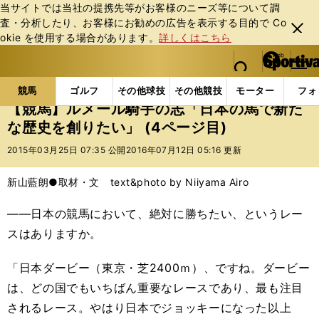
当サイトでは当社の提携先等がお客様のニーズ等について調
査・分析したり、お客様にお勧めの広告を表⽰する⽬的で Co
閉じ
okie を使⽤する場合があります。
詳しくはこちら
る
マイペ
web Sportiva (webスポルティーバ)
検索
メニュ
we
ー
競馬の記事一覧
競馬
【競馬】ルメール騎手の志「
b
ジ
競馬
ゴルフ
その他球技
その他競技
モーター
フォ
ス
【競馬】ルメール騎手の志「日本の馬で新た
ポ
な歴史を創りたい」 (4ページ目)
ル
テ
2015年03月25日 07:35 公開
2016年07月12日 05:16 更新
ィ
ー
新山藍朗●取材・文 text&photo by Niiyama Airo
バ
――日本の競馬において、絶対に勝ちたい、というレー
スはありますか。
「日本ダービー（東京・芝2400ｍ）、ですね。ダービー
は、どの国でもいちばん重要なレースであり、最も注目
されるレース。やはり日本でジョッキーになった以上