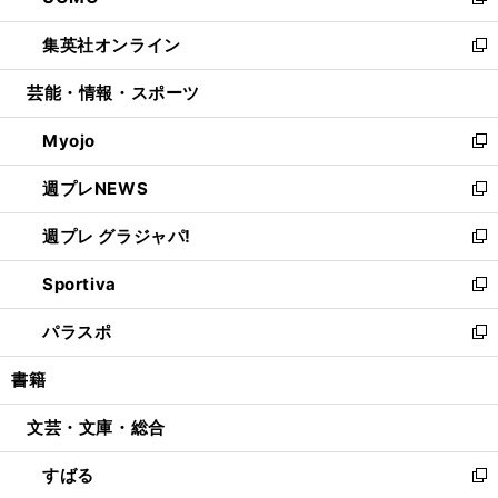
い
新
開
ウ
ン
ウ
し
集英社オンライン
く
で
ド
ィ
い
新
開
ウ
ン
ウ
し
芸能・情報・スポーツ
く
で
ド
ィ
い
開
ウ
ン
ウ
Myojo
く
で
ド
ィ
新
開
ウ
ン
し
週プレNEWS
く
で
ド
い
新
開
ウ
ウ
し
週プレ グラジャパ!
く
で
ィ
い
新
開
ン
ウ
し
Sportiva
く
ド
ィ
い
新
ウ
ン
ウ
し
パラスポ
で
ド
ィ
い
新
開
ウ
ン
ウ
し
書籍
く
で
ド
ィ
い
開
ウ
ン
ウ
文芸・文庫・総合
く
で
ド
ィ
開
ウ
ン
すばる
く
で
ド
新