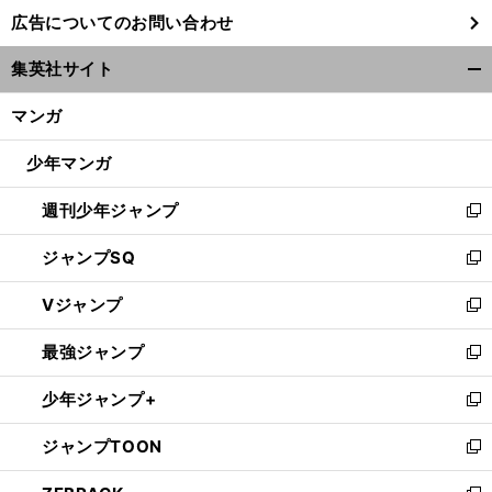
し
広告についてのお問い合わせ
い
ウ
集英社サイト
ィ
開
ン
く/
マンガ
ド
閉
ウ
じ
少年マンガ
で
る
開
週刊少年ジャンプ
く
新
し
ジャンプSQ
い
新
ウ
し
Vジャンプ
ィ
い
新
ン
ウ
し
最強ジャンプ
ド
ィ
い
新
ウ
ン
ウ
し
少年ジャンプ+
で
ド
ィ
い
新
開
ウ
ン
ウ
し
ジャンプTOON
く
で
ド
ィ
い
新
開
ウ
ン
ウ
し