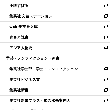
開
ウ
し
小説すばる
く
で
い
新
開
ウ
し
集英社 文芸ステーション
く
ィ
い
新
ン
ウ
し
web 集英社文庫
ド
ィ
い
新
ウ
ン
ウ
し
青春と読書
で
ド
ィ
い
新
開
ウ
ン
ウ
し
アジア人物史
く
で
ド
ィ
い
新
開
ウ
ン
ウ
し
学芸・ノンフィクション・新書
く
で
ド
ィ
い
開
ウ
ン
ウ
集英社学芸部 - 学芸・ノンフィクション
く
で
ド
ィ
新
開
ウ
ン
し
集英社ビジネス書
く
で
ド
い
新
開
ウ
ウ
し
集英社新書
く
で
ィ
い
新
開
ン
ウ
し
集英社新書プラス - 知の水先案内人
く
ド
ィ
い
新
ウ
ン
ウ
し