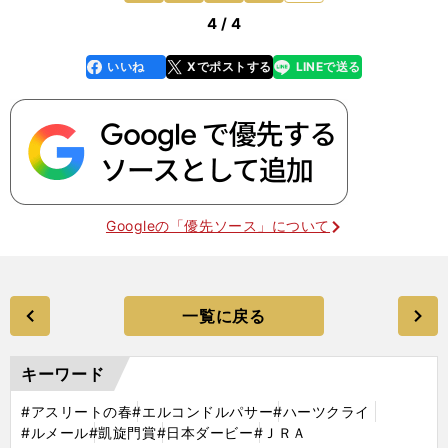
4 / 4
いいね
Xでポストする
LINEで送る
line
faceboo
x
k
Googleの「優先ソース」について
一覧に戻る
キーワード
#アスリートの春
#エルコンドルパサー
#ハーツクライ
#ルメール
#凱旋門賞
#日本ダービー
#ＪＲＡ