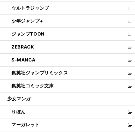
開
ウ
ン
ウ
し
ウルトラジャンプ
く
で
ド
ィ
い
新
開
ウ
ン
ウ
し
少年ジャンプ+
く
で
ド
ィ
い
新
開
ウ
ン
ウ
し
ジャンプTOON
く
で
ド
ィ
い
新
開
ウ
ン
ウ
し
ZEBRACK
く
で
ド
ィ
い
新
開
ウ
ン
ウ
し
S-MANGA
く
で
ド
ィ
い
新
開
ウ
ン
ウ
し
集英社ジャンプリミックス
く
で
ド
ィ
い
新
開
ウ
ン
ウ
し
集英社コミック文庫
く
で
ド
ィ
い
新
開
ウ
ン
ウ
し
少女マンガ
く
で
ド
ィ
い
開
ウ
ン
ウ
りぼん
く
で
ド
ィ
新
開
ウ
ン
し
マーガレット
く
で
ド
い
新
開
ウ
ウ
し