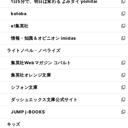
1日5分で、明日は変わる よみタイ yomitai
で
ド
ィ
い
新
開
ウ
ン
ウ
し
kotoba
く
で
ド
ィ
い
新
開
ウ
ン
ウ
し
e!集英社
く
で
ド
ィ
い
新
開
ウ
ン
ウ
し
情報・知識＆オピニオン imidas
く
で
ド
ィ
い
新
開
ウ
ン
ウ
し
ライトノベル・ノベライズ
く
で
ド
ィ
い
開
ウ
ン
ウ
集英社Webマガジン コバルト
く
で
ド
ィ
新
開
ウ
ン
し
集英社オレンジ文庫
く
で
ド
い
新
開
ウ
ウ
し
シフォン文庫
く
で
ィ
い
新
開
ン
ウ
し
ダッシュエックス文庫公式サイト
く
ド
ィ
い
新
ウ
ン
ウ
し
JUMP j-BOOKS
で
ド
ィ
い
新
開
ウ
ン
ウ
し
キッズ
く
で
ド
ィ
い