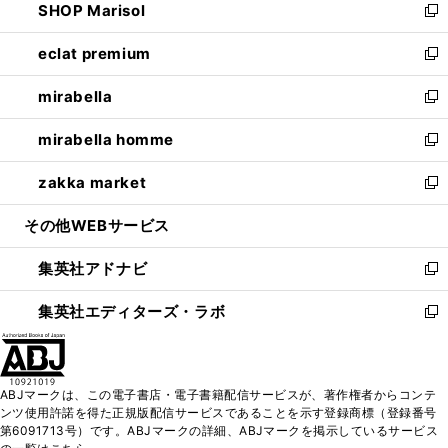
SHOP Marisol
く
で
ド
ィ
い
新
開
ウ
ン
ウ
し
eclat premium
く
で
ド
ィ
い
新
開
ウ
ン
ウ
し
mirabella
く
で
ド
ィ
い
新
開
ウ
ン
ウ
し
mirabella homme
く
で
ド
ィ
い
新
開
ウ
ン
ウ
し
zakka market
く
で
ド
ィ
い
新
開
ウ
ン
ウ
し
その他WEBサービス
く
で
ド
ィ
い
開
ウ
ン
ウ
集英社アドナビ
く
で
ド
ィ
新
開
ウ
ン
し
集英社エディターズ・ラボ
く
で
ド
い
新
開
ウ
ウ
し
く
で
ィ
い
開
ン
ウ
ABJマークは、この電子書店・電子書籍配信サービスが、著作権者からコンテ
く
ド
ィ
ンツ使用許諾を得た正規版配信サービスであることを示す登録商標（登録番号
ウ
ン
第6091713号）です。ABJマークの詳細、ABJマークを掲示しているサービス
で
ド