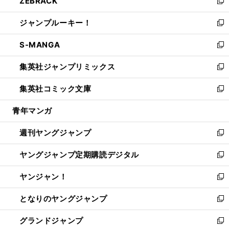
ZEBRACK
く
で
ド
ィ
い
新
開
ウ
ン
ウ
し
ジャンプルーキー！
く
で
ド
ィ
い
新
開
ウ
ン
ウ
し
S-MANGA
く
で
ド
ィ
い
新
開
ウ
ン
ウ
し
集英社ジャンプリミックス
く
で
ド
ィ
い
新
開
ウ
ン
ウ
し
集英社コミック文庫
く
で
ド
ィ
い
新
開
ウ
ン
ウ
し
青年マンガ
く
で
ド
ィ
い
開
ウ
ン
ウ
週刊ヤングジャンプ
く
で
ド
ィ
新
開
ウ
ン
し
ヤングジャンプ定期購読デジタル
く
で
ド
い
新
開
ウ
ウ
し
ヤンジャン！
く
で
ィ
い
新
開
ン
ウ
し
となりのヤングジャンプ
く
ド
ィ
い
新
ウ
ン
ウ
し
グランドジャンプ
で
ド
ィ
い
新