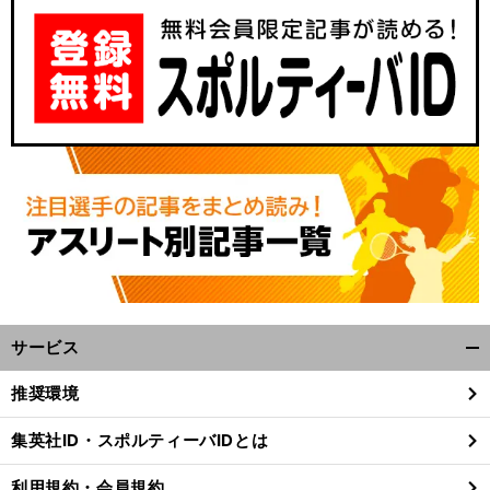
サービス
開
く/
推奨環境
閉
じ
集英社ID・スポルティーバIDとは
る
利用規約・会員規約