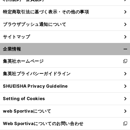
特定商取引法に基づく表示・その他の事項
【
競
】
。
2
」
ブラウザプッシュ通知について
馬
桜花賞まで17日
「
015年３歳牝馬ランキング
サイトマップ
企業情報
開
く/
集英社ホームページ
新
閉
し
じ
集英社プライバシーガイドライン
い
る
ウ
SHUEISHA Privacy Guideline
ィ
ン
Setting of Cookies
ド
ウ
web Sportivaについて
で
開
Web Sportivaについてのお問い合わせ
く
新