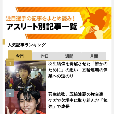
人気記事ランキング
今日
昨日
週間
月間
羽生結弦を覚醒させた「誰かの
1
ために」の思い 五輪連覇の偉
業への道のり
羽生結弦、五輪連覇の舞台裏
2
ケガで欠場中に取り組んだ「勉
強」で成長