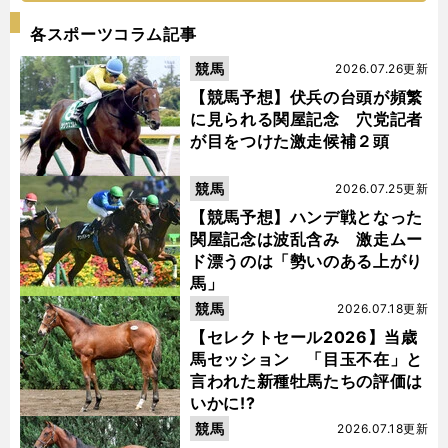
各スポーツコラム記事
競馬
2026.07.26更新
【競馬予想】伏兵の台頭が頻繁
に見られる関屋記念 穴党記者
が目をつけた激走候補２頭
競馬
2026.07.25更新
【競馬予想】ハンデ戦となった
関屋記念は波乱含み 激走ムー
ド漂うのは「勢いのある上がり
馬」
競馬
2026.07.18更新
【セレクトセール2026】当歳
馬セッション 「目玉不在」と
言われた新種牡馬たちの評価は
いかに!?
競馬
2026.07.18更新