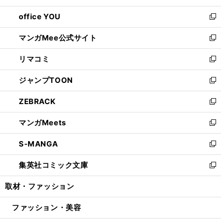
開
ウ
ウ
し
office YOU
く
で
ィ
い
新
開
ン
ウ
し
マンガMee公式サイト
く
ド
ィ
い
新
ウ
ン
ウ
し
リマコミ
で
ド
ィ
い
新
開
ウ
ン
ウ
し
ジャンプTOON
く
で
ド
ィ
い
新
開
ウ
ン
ウ
し
ZEBRACK
く
で
ド
ィ
い
新
開
ウ
ン
ウ
し
マンガMeets
く
で
ド
ィ
い
新
開
ウ
ン
ウ
し
S-MANGA
く
で
ド
ィ
い
新
開
ウ
ン
ウ
し
集英社コミック文庫
く
で
ド
ィ
い
新
開
ウ
ン
ウ
し
取材・ファッション
く
で
ド
ィ
い
開
ウ
ン
ウ
ファッション・美容
く
で
ド
ィ
開
ウ
ン