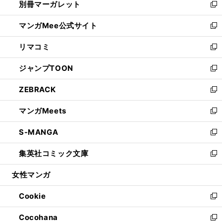
別冊マーガレット
く
で
ィ
い
新
開
ン
ウ
し
マンガMee公式サイト
く
ド
ィ
い
新
ウ
ン
ウ
し
リマコミ
で
ド
ィ
い
新
開
ウ
ン
ウ
し
ジャンプTOON
く
で
ド
ィ
い
新
開
ウ
ン
ウ
し
ZEBRACK
く
で
ド
ィ
い
新
開
ウ
ン
ウ
し
マンガMeets
く
で
ド
ィ
い
新
開
ウ
ン
ウ
し
S-MANGA
く
で
ド
ィ
い
新
開
ウ
ン
ウ
し
集英社コミック文庫
く
で
ド
ィ
い
新
開
ウ
ン
ウ
し
女性マンガ
く
で
ド
ィ
い
開
ウ
ン
ウ
Cookie
く
で
ド
ィ
新
開
ウ
ン
し
Cocohana
く
で
ド
い
新