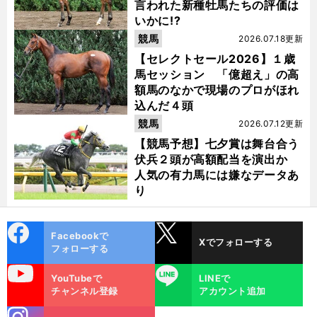
言われた新種牡馬たちの評価は
いかに!?
競馬
2026.07.18更新
【セレクトセール2026】１歳
馬セッション 「億超え」の高
額馬のなかで現場のプロがほれ
込んだ４頭
競馬
2026.07.12更新
【競馬予想】七夕賞は舞台合う
伏兵２頭が高額配当を演出か
人気の有力馬には嫌なデータあ
り
cebo
X
Facebookで
Xでフォローする
ok
フォローする
uTube
LINE
YouTubeで
LINEで
チャンネル登録
アカウント追加
stagra