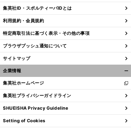
じ
集英社ID・スポルティーバIDとは
る
利用規約・会員規約
特定商取引法に基づく表示・その他の事項
前
馬
菊花賞は距離延長に利があるサウンズオブアース
へ
ブラウザプッシュ通知について
サイトマップ
企業情報
開
く/
集英社ホームページ
新
閉
し
じ
集英社プライバシーガイドライン
い
る
ウ
SHUEISHA Privacy Guideline
ィ
ン
Setting of Cookies
ド
ウ