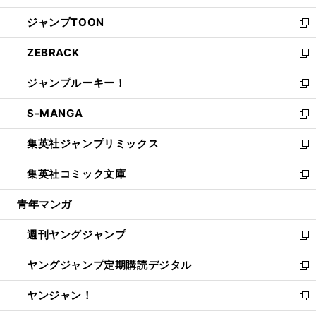
開
ウ
ン
ウ
し
ジャンプTOON
く
で
ド
ィ
い
新
開
ウ
ン
ウ
し
ZEBRACK
く
で
ド
ィ
い
新
開
ウ
ン
ウ
し
ジャンプルーキー！
く
で
ド
ィ
い
新
開
ウ
ン
ウ
し
S-MANGA
く
で
ド
ィ
い
新
開
ウ
ン
ウ
し
集英社ジャンプリミックス
く
で
ド
ィ
い
新
開
ウ
ン
ウ
し
集英社コミック文庫
く
で
ド
ィ
い
新
開
ウ
ン
ウ
し
青年マンガ
く
で
ド
ィ
い
開
ウ
ン
ウ
週刊ヤングジャンプ
く
で
ド
ィ
新
開
ウ
ン
し
ヤングジャンプ定期購読デジタル
く
で
ド
い
新
開
ウ
ウ
し
ヤンジャン！
く
で
ィ
い
新
開
ン
ウ
し