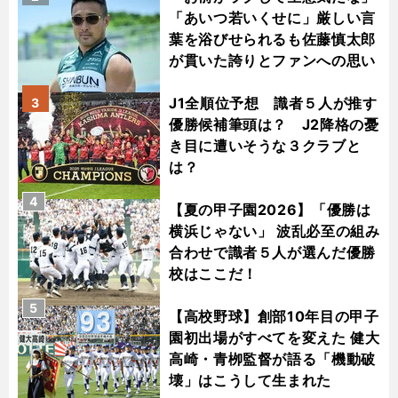
「あいつ若いくせに」厳しい言
葉を浴びせられるも佐藤慎太郎
が貫いた誇りとファンへの思い
J1全順位予想 識者５人が推す
3
優勝候補筆頭は？ J2降格の憂
き目に遭いそうな３クラブと
は？
4
【夏の甲子園2026】「優勝は
横浜じゃない」 波乱必至の組み
合わせで識者５人が選んだ優勝
校はここだ！
5
【高校野球】創部10年目の甲子
園初出場がすべてを変えた 健大
高崎・青栁監督が語る「機動破
壊」はこうして生まれた