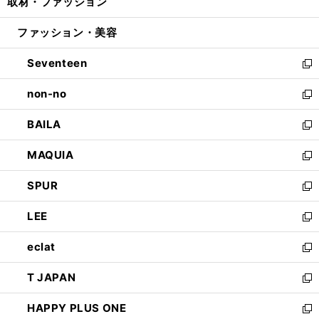
取材・ファッション
く
で
ド
ィ
い
開
ウ
ン
ウ
ファッション・美容
く
で
ド
ィ
開
ウ
ン
Seventeen
く
で
ド
新
開
ウ
し
non-no
く
で
い
新
開
ウ
し
BAILA
く
ィ
い
新
ン
ウ
し
MAQUIA
ド
ィ
い
新
ウ
ン
ウ
し
SPUR
で
ド
ィ
い
新
開
ウ
ン
ウ
し
LEE
く
で
ド
ィ
い
新
開
ウ
ン
ウ
し
eclat
く
で
ド
ィ
い
新
開
ウ
ン
ウ
し
T JAPAN
く
で
ド
ィ
い
新
開
ウ
ン
ウ
し
HAPPY PLUS ONE
く
で
ド
ィ
い
新