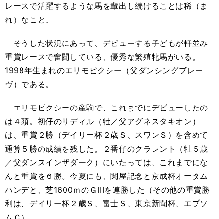
レースで活躍するような馬を輩出し続けることは稀（ま
れ）なこと。
そうした状況にあって、デビューする子どもが軒並み
重賞レースで奮闘している、優秀な繁殖牝馬がいる。
1998年生まれのエリモピクシー（父ダンシングブレー
ヴ）である。
エリモピクシーの産駒で、これまでにデビューしたの
は４頭。初仔のリディル（牡／父アグネスタキオン）
は、重賞２勝（デイリー杯２歳Ｓ、スワンＳ）を含めて
通算５勝の成績を残した。２番仔のクラレント（牡５歳
／父ダンスインザダーク）にいたっては、これまでにな
んと重賞を６勝。今夏にも、関屋記念と京成杯オータム
ハンデと、芝1600ｍのＧIIIを連勝した（その他の重賞勝
利は、デイリー杯２歳Ｓ、富士Ｓ、東京新聞杯、エプソ
ムＣ）。