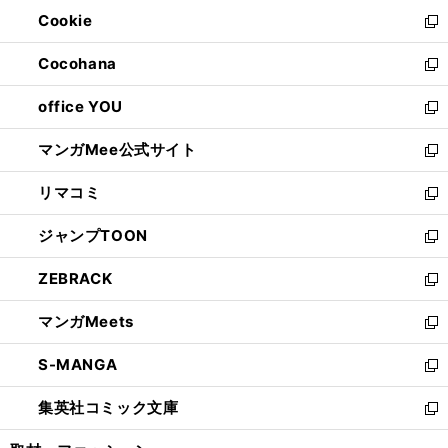
ウ
ン
ウ
Cookie
く
で
ド
ィ
新
開
ウ
ン
し
Cocohana
く
で
ド
い
新
開
ウ
ウ
し
office YOU
く
で
ィ
い
新
開
ン
ウ
し
マンガMee公式サイト
く
ド
ィ
い
新
ウ
ン
ウ
し
リマコミ
で
ド
ィ
い
新
開
ウ
ン
ウ
し
ジャンプTOON
く
で
ド
ィ
い
新
開
ウ
ン
ウ
し
ZEBRACK
く
で
ド
ィ
い
新
開
ウ
ン
ウ
し
マンガMeets
く
で
ド
ィ
い
新
開
ウ
ン
ウ
し
S-MANGA
く
で
ド
ィ
い
新
開
ウ
ン
ウ
し
集英社コミック文庫
く
で
ド
ィ
い
新
開
ウ
ン
ウ
し