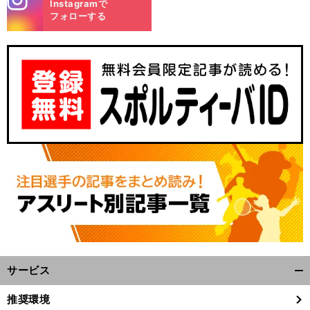
Instagramで
m
フォローする
サービス
開
く/
推奨環境
閉