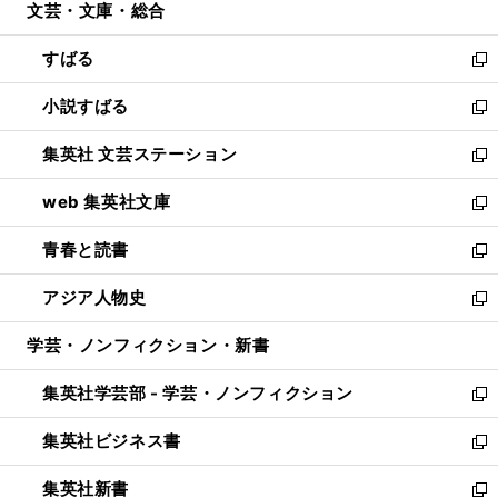
文芸・文庫・総合
く
で
ド
ィ
開
ウ
ン
すばる
く
で
ド
新
開
ウ
し
小説すばる
く
で
い
新
開
ウ
し
集英社 文芸ステーション
く
ィ
い
新
ン
ウ
し
web 集英社文庫
ド
ィ
い
新
ウ
ン
ウ
し
青春と読書
で
ド
ィ
い
新
開
ウ
ン
ウ
し
アジア人物史
く
で
ド
ィ
い
新
開
ウ
ン
ウ
し
学芸・ノンフィクション・新書
く
で
ド
ィ
い
開
ウ
ン
ウ
集英社学芸部 - 学芸・ノンフィクション
く
で
ド
ィ
新
開
ウ
ン
し
集英社ビジネス書
く
で
ド
い
新
開
ウ
ウ
し
集英社新書
く
で
ィ
い
新