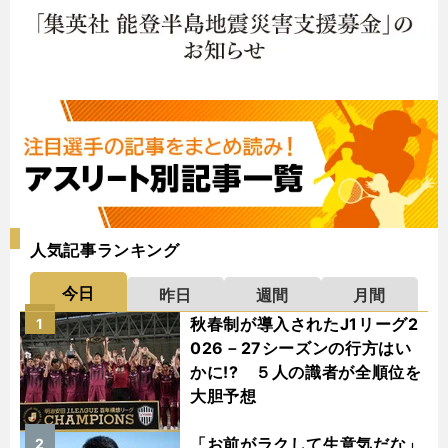
人気記事ランキング
今日
昨日
週間
月間
秋春制が導入されたJ1リーグ2
1
026－27シーズンの行方はい
かに!? ５人の識者が全順位を
大胆予想
「お前がラクして生意気だな」
2