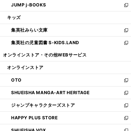
JUMP j-BOOKS
で
ド
ィ
い
新
開
ウ
ン
ウ
し
キッズ
く
で
ド
ィ
い
開
ウ
ン
ウ
集英社みらい文庫
く
で
ド
ィ
新
開
ウ
ン
し
集英社の児童図書 S-KIDS.LAND
く
で
ド
い
新
開
ウ
ウ
し
オンラインストア・
その他WEBサービス
く
で
ィ
い
開
ン
ウ
オンラインストア
く
ド
ィ
ウ
ン
OTO
で
ド
新
開
ウ
し
SHUEISHA MANGA-ART HERITAGE
く
で
い
新
開
ウ
し
ジャンプキャラクターズストア
く
ィ
い
新
ン
ウ
し
HAPPY PLUS STORE
ド
ィ
い
新
ウ
ン
ウ
し
SHUEISHA VOX
で
ド