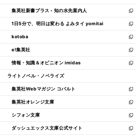
開
ン
ウ
し
集英社新書プラス - 知の水先案内人
く
ド
ィ
い
新
ウ
ン
ウ
し
1日5分で、明日は変わる よみタイ yomitai
で
ド
ィ
い
新
開
ウ
ン
ウ
し
kotoba
く
で
ド
ィ
い
新
開
ウ
ン
ウ
し
e!集英社
く
で
ド
ィ
い
新
開
ウ
ン
ウ
し
情報・知識＆オピニオン imidas
く
で
ド
ィ
い
新
開
ウ
ン
ウ
し
ライトノベル・ノベライズ
く
で
ド
ィ
い
開
ウ
ン
ウ
集英社Webマガジン コバルト
く
で
ド
ィ
新
開
ウ
ン
し
集英社オレンジ文庫
く
で
ド
い
新
開
ウ
ウ
し
シフォン文庫
く
で
ィ
い
新
開
ン
ウ
し
ダッシュエックス文庫公式サイト
く
ド
ィ
い
新
ウ
ン
ウ
し