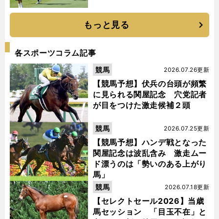
もっと見る
各スポーツコラム記事
競馬
2026.07.26更新
【競馬予想】伏兵の台頭が頻繁
に見られる関屋記念 穴党記者
が目をつけた激走候補２頭
競馬
2026.07.25更新
【競馬予想】ハンデ戦となった
関屋記念は波乱含み 激走ムー
ド漂うのは「勢いのある上がり
馬」
競馬
2026.07.18更新
【セレクトセール2026】当歳
馬セッション 「目玉不在」と