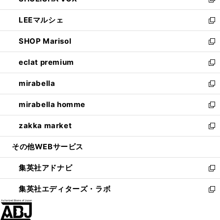
ィ
い
新
開
ウ
ン
ウ
し
LEEマルシェ
く
で
ド
ィ
い
新
開
ウ
ン
ウ
し
SHOP Marisol
く
で
ド
ィ
い
新
開
ウ
ン
ウ
し
eclat premium
く
で
ド
ィ
い
新
開
ウ
ン
ウ
し
mirabella
く
で
ド
ィ
い
新
開
ウ
ン
ウ
し
mirabella homme
く
で
ド
ィ
い
新
開
ウ
ン
ウ
し
zakka market
く
で
ド
ィ
い
新
開
ウ
ン
ウ
し
その他WEBサービス
く
で
ド
ィ
い
開
ウ
ン
ウ
集英社アドナビ
く
で
ド
ィ
新
開
ウ
ン
し
集英社エディターズ・ラボ
く
で
ド
い
新
開
ウ
ウ
し
く
で
ィ
い