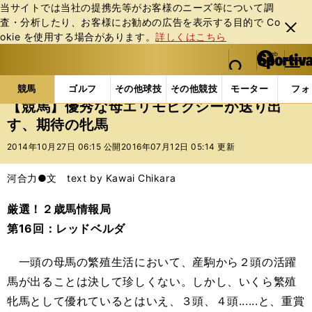
当サイトでは当社の提携先等がお客様のニーズ等について調
査・分析したり、お客様にお勧めの広告を表⽰する⽬的で Co
閉じ
okie を使⽤する場合があります。
詳しくはこちら
る
マイペ
web Sportiva (webスポルティーバ)
検索
メニュ
we
ー
競馬の記事一覧
競馬
【競馬】優秀な母エリモピク
b
ジ
競馬
ゴルフ
その他球技
その他競技
モーター
フォ
ス
【競馬】優秀な母エリモピクシーが送り出
ポ
す、期待の牝馬
ル
テ
2014年10月27日 06:15 公開
2016年07月12日 05:14 更新
ィ
ー
河合力●文 text by Kawai Chikara
バ
厳選！２歳馬情報局
第16回：レッドベルダ
一頭の母馬の繁殖生活において、産駒から２頭の活躍
馬が出ることは決して珍しくない。しかし、いくら繁殖
牝馬として優れているとはいえ、３頭、４頭......と、重賞