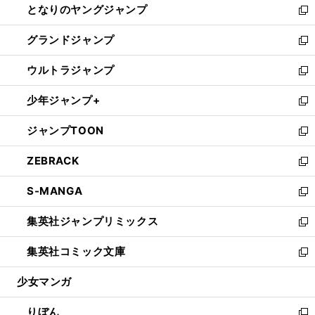
となりのヤングジャンプ
く
ド
ィ
い
新
ウ
ン
ウ
し
グランドジャンプ
で
ド
ィ
い
新
開
ウ
ン
ウ
し
ウルトラジャンプ
く
で
ド
ィ
い
新
開
ウ
ン
ウ
し
少年ジャンプ+
く
で
ド
ィ
い
新
開
ウ
ン
ウ
し
ジャンプTOON
く
で
ド
ィ
い
新
開
ウ
ン
ウ
し
ZEBRACK
く
で
ド
ィ
い
新
開
ウ
ン
ウ
し
S-MANGA
く
で
ド
ィ
い
新
開
ウ
ン
ウ
し
集英社ジャンプリミックス
く
で
ド
ィ
い
新
開
ウ
ン
ウ
し
集英社コミック文庫
く
で
ド
ィ
い
新
開
ウ
ン
ウ
し
少女マンガ
く
で
ド
ィ
い
開
ウ
ン
ウ
りぼん
く
で
ド
ィ