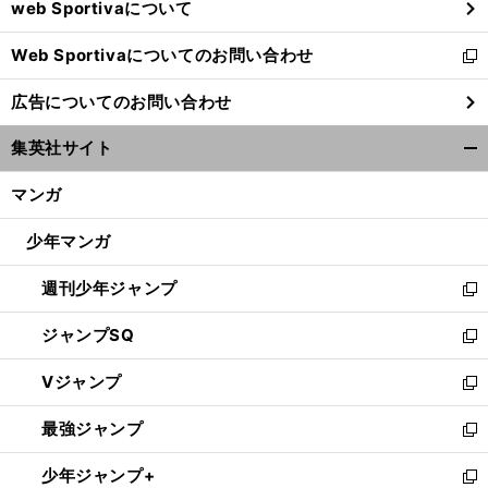
web Sportivaについて
で
開
Web Sportivaについてのお問い合わせ
く
新
し
広告についてのお問い合わせ
い
ウ
集英社サイト
ィ
開
ン
く/
マンガ
ド
閉
ウ
じ
少年マンガ
で
る
開
週刊少年ジャンプ
く
新
し
ジャンプSQ
い
新
ウ
し
Vジャンプ
ィ
い
新
ン
ウ
し
最強ジャンプ
ド
ィ
い
新
ウ
ン
ウ
し
少年ジャンプ+
で
ド
ィ
い
新