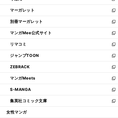
新
開
ウ
ン
し
マーガレット
く
で
ド
い
新
開
ウ
ウ
し
別冊マーガレット
く
で
ィ
い
新
開
ン
ウ
し
マンガMee公式サイト
く
ド
ィ
い
新
ウ
ン
ウ
し
リマコミ
で
ド
ィ
い
新
開
ウ
ン
ウ
し
ジャンプTOON
く
で
ド
ィ
い
新
開
ウ
ン
ウ
し
ZEBRACK
く
で
ド
ィ
い
新
開
ウ
ン
ウ
し
マンガMeets
く
で
ド
ィ
い
新
開
ウ
ン
ウ
し
S-MANGA
く
で
ド
ィ
い
新
開
ウ
ン
ウ
し
集英社コミック文庫
く
で
ド
ィ
い
新
開
ウ
ン
ウ
し
女性マンガ
く
で
ド
ィ
い
開