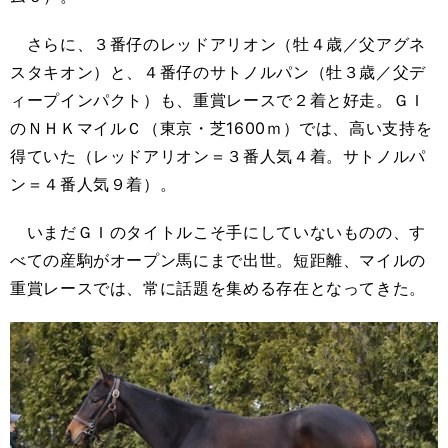
さらに、３番仔のレッドアリオン（牡４歳／父アグネ
スタキオン）と、４番仔のサトノルパン（牡３歳／父デ
ィープインパクト）も、重賞レースで２着と好走。ＧＩ
のＮＨＫマイルＣ（東京・芝1600ｍ）では、高い支持を
得ていた（レッドアリオン＝３番人気４着。サトノルパ
ン＝４番人気９着）。
いまだＧＩのタイトルこそ手にしていないものの、す
べての産駒がオープン馬にまで出世。短距離、マイルの
重賞レースでは、常に話題を集める存在となってきた。