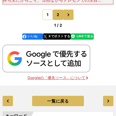
持ち主だからこそ、当然ながらトレセンでの注目度
は高い。関西競馬専門紙のトラックマンが同馬につ
いて語る。「10月９日のゲート試験を合格してか
次
1
2
のページへ
ら、じっくり
1 / 2
いいね
Xでポストする
LINEで送る
line
faceboo
x
k
Googleの「優先ソース」について
一覧に戻る
キーワード