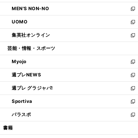
開
ウ
ン
ウ
し
MEN'S NON-NO
く
で
ド
ィ
い
新
開
ウ
ン
ウ
し
UOMO
く
で
ド
ィ
い
新
開
ウ
ン
ウ
し
集英社オンライン
く
で
ド
ィ
い
新
開
ウ
ン
ウ
し
芸能・情報・スポーツ
く
で
ド
ィ
い
開
ウ
ン
ウ
Myojo
く
で
ド
ィ
新
開
ウ
ン
し
週プレNEWS
く
で
ド
い
新
開
ウ
ウ
し
週プレ グラジャパ!
く
で
ィ
い
新
開
ン
ウ
し
Sportiva
く
ド
ィ
い
新
ウ
ン
ウ
し
パラスポ
で
ド
ィ
い
新
開
ウ
ン
ウ
し
書籍
く
で
ド
ィ
い
開
ウ
ン
ウ