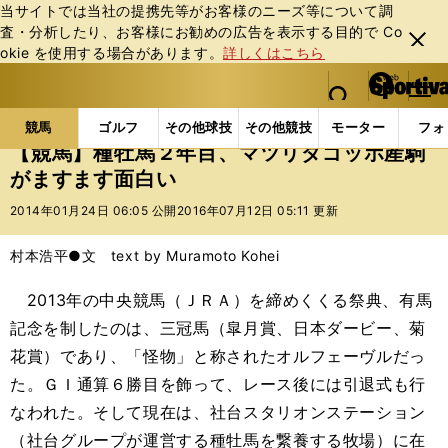
当サイトでは当社の提携先等がお客様のニーズ等について調
査・分析したり、お客様にお勧めの広告を表⽰する⽬的で Co
閉じ
okie を使⽤する場合があります。
詳しくはこちら
る
マイペ
web Sportiva (webスポルティーバ)
検索
メニュ
we
ー
競馬の記事一覧
競馬
【競馬】種牡馬２年目、マツ
b
ジ
競馬
ゴルフ
その他球技
その他競技
モーター
フォ
ス
【競馬】種牡馬２年目、マツリダゴッホ産駒
ポ
がますます面白い
ル
テ
2014年01月24日 06:05 公開
2016年07月12日 05:11 更新
ィ
ー
村本浩平●文 text by Muramoto Kohei
バ
2013年の中央競馬（ＪＲＡ）を締めくくる祭典、有馬
記念を制したのは、三冠馬（皐月賞、日本ダービー、菊
花賞）であり、「怪物」と称されたオルフェーヴルだっ
た。ＧＩ通算６勝目を飾って、レース後には引退式も行
なわれた。そして現在は、社台スタリオンステーション
（社台グループが運営する種牡馬を繋養する牧場）に在