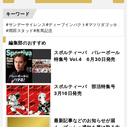
キーワード
#サンデーサイレンス
#ディープインパクト
#マツリダゴッホ
#岡田スタッド
#有馬記念
編集部のおすすめ
スポルティーバ バレーボール
特集号 Vol.4 6月30日発売
スポルティーバ 部活特集号
3月16日発売
最新記事などのお知らせが届