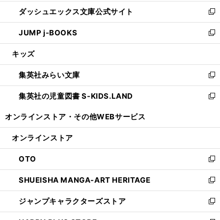
開
ン
ウ
し
ダッシュエックス文庫公式サイト
く
ド
ィ
い
新
ウ
ン
ウ
し
JUMP j-BOOKS
で
ド
ィ
い
新
開
ウ
ン
ウ
し
キッズ
く
で
ド
ィ
い
開
ウ
ン
ウ
集英社みらい文庫
く
で
ド
ィ
新
開
ウ
ン
し
集英社の児童図書 S-KIDS.LAND
く
で
ド
い
新
開
ウ
ウ
し
オンラインストア・
その他WEBサービス
く
で
ィ
い
開
ン
ウ
オンラインストア
く
ド
ィ
ウ
ン
OTO
で
ド
新
開
ウ
し
SHUEISHA MANGA-ART HERITAGE
く
で
い
新
開
ウ
し
ジャンプキャラクターズストア
く
ィ
い
新
ン
ウ
し