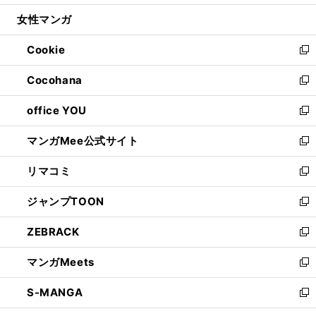
開
ウ
ン
ウ
し
女性マンガ
く
で
ド
ィ
い
開
ウ
ン
ウ
Cookie
く
で
ド
ィ
新
開
ウ
ン
し
Cocohana
く
で
ド
い
新
開
ウ
ウ
し
office YOU
く
で
ィ
い
新
開
ン
ウ
し
マンガMee公式サイト
く
ド
ィ
い
新
ウ
ン
ウ
し
リマコミ
で
ド
ィ
い
新
開
ウ
ン
ウ
し
ジャンプTOON
く
で
ド
ィ
い
新
開
ウ
ン
ウ
し
ZEBRACK
く
で
ド
ィ
い
新
開
ウ
ン
ウ
し
マンガMeets
く
で
ド
ィ
い
新
開
ウ
ン
ウ
し
S-MANGA
く
で
ド
ィ
い
新
開
ウ
ン
ウ
し