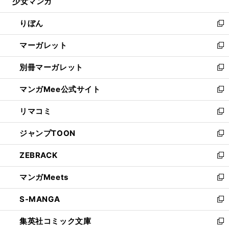
少女マンガ
く
で
ド
ィ
い
開
ウ
ン
ウ
りぼん
く
で
ド
ィ
新
開
ウ
ン
し
マーガレット
く
で
ド
い
新
開
ウ
ウ
し
別冊マーガレット
く
で
ィ
い
新
開
ン
ウ
し
マンガMee公式サイト
く
ド
ィ
い
新
ウ
ン
ウ
し
リマコミ
で
ド
ィ
い
新
開
ウ
ン
ウ
し
ジャンプTOON
く
で
ド
ィ
い
新
開
ウ
ン
ウ
し
ZEBRACK
く
で
ド
ィ
い
新
開
ウ
ン
ウ
し
マンガMeets
く
で
ド
ィ
い
新
開
ウ
ン
ウ
し
S-MANGA
く
で
ド
ィ
い
新
開
ウ
ン
ウ
し
集英社コミック文庫
く
で
ド
ィ
い
新