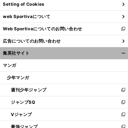
Setting of Cookies
ド
ウ
web Sportivaについて
で
開
Web Sportivaについてのお問い合わせ
く
新
し
広告についてのお問い合わせ
い
ウ
集英社サイト
ィ
開
ン
く/
マンガ
ド
閉
ウ
じ
少年マンガ
で
る
開
週刊少年ジャンプ
く
新
し
ジャンプSQ
い
新
ウ
し
Vジャンプ
ィ
い
新
ン
ウ
し
最強ジャンプ
ド
ィ
い
新