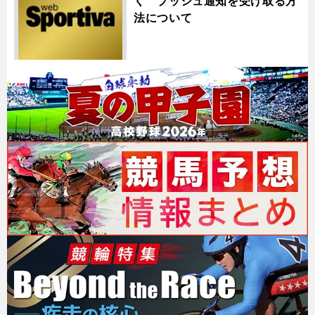
く プッシュ通知を受け取る方
法について