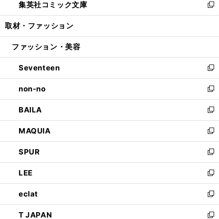
集英社コミック文庫
く
で
ド
ィ
い
新
開
ウ
ン
ウ
し
取材・ファッション
く
で
ド
ィ
い
開
ウ
ン
ウ
ファッション・美容
く
で
ド
ィ
開
ウ
ン
Seventeen
く
で
ド
新
開
ウ
し
non-no
く
で
い
新
開
ウ
し
BAILA
く
ィ
い
新
ン
ウ
し
MAQUIA
ド
ィ
い
新
ウ
ン
ウ
し
SPUR
で
ド
ィ
い
新
開
ウ
ン
ウ
し
LEE
く
で
ド
ィ
い
新
開
ウ
ン
ウ
し
eclat
く
で
ド
ィ
い
新
開
ウ
ン
ウ
し
T JAPAN
く
で
ド
ィ
い
新