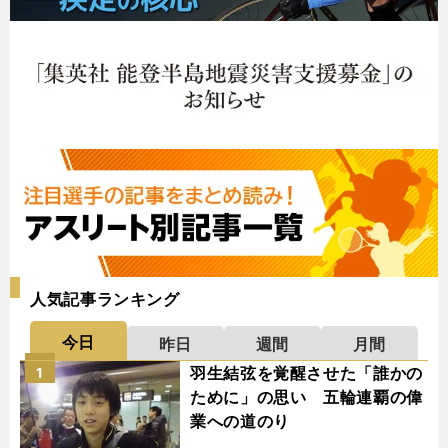
人気記事ランキング
今日
昨日
週間
月間
羽生結弦を覚醒させた「誰かの
1
ために」の思い 五輪連覇の偉
業への道のり