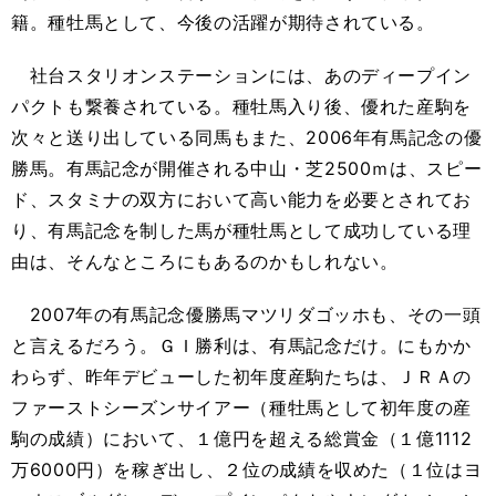
籍。種牡馬として、今後の活躍が期待されている。
社台スタリオンステーションには、あのディープイン
パクトも繋養されている。種牡馬入り後、優れた産駒を
次々と送り出している同馬もまた、2006年有馬記念の優
勝馬。有馬記念が開催される中山・芝2500ｍは、スピー
ド、スタミナの双方において高い能力を必要とされてお
り、有馬記念を制した馬が種牡馬として成功している理
由は、そんなところにもあるのかもしれない。
2007年の有馬記念優勝馬マツリダゴッホも、その一頭
と言えるだろう。ＧＩ勝利は、有馬記念だけ。にもかか
わらず、昨年デビューした初年度産駒たちは、ＪＲＡの
ファーストシーズンサイアー（種牡馬として初年度の産
駒の成績）において、１億円を超える総賞金（１億1112
万6000円）を稼ぎ出し、２位の成績を収めた（１位はヨ