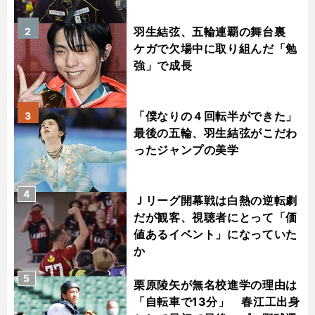
羽生結弦、五輪連覇の舞台裏
2
ケガで欠場中に取り組んだ「勉
強」で成長
「僕なりの４回転半ができた」
3
最後の五輪、羽生結弦がこだわ
ったジャンプの美学
4
Ｊリーグ開幕戦は白熱の逆転劇
だが観客、視聴者にとって「価
値あるイベント」になっていた
か
5
栗原陵矢が無名校進学の理由は
「自転車で13分」 春江工出身