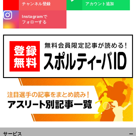
チャンネル登録
アカウント追加
stagra
Instagramで
m
フォローする
サービス