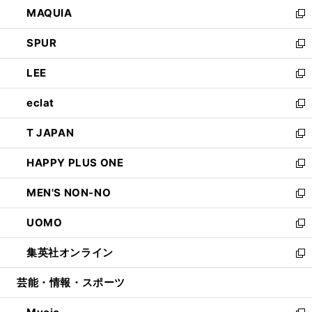
ウ
し
MAQUIA
ド
ィ
い
新
ウ
ン
ウ
し
SPUR
で
ド
ィ
い
新
開
ウ
ン
ウ
し
LEE
く
で
ド
ィ
い
新
開
ウ
ン
ウ
し
eclat
く
で
ド
ィ
い
新
開
ウ
ン
ウ
し
T JAPAN
く
で
ド
ィ
い
新
開
ウ
ン
ウ
し
HAPPY PLUS ONE
く
で
ド
ィ
い
新
開
ウ
ン
ウ
し
MEN'S NON-NO
く
で
ド
ィ
い
新
開
ウ
ン
ウ
し
UOMO
く
で
ド
ィ
い
新
開
ウ
ン
ウ
し
集英社オンライン
く
で
ド
ィ
い
新
開
ウ
ン
ウ
し
芸能・情報・スポーツ
く
で
ド
ィ
い
開
ウ
ン
ウ