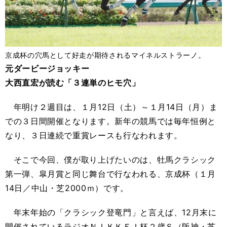
京成杯の穴馬として好走が期待されるマイネルストラーノ。
元ダービージョッキー
大西直宏が読む「３連単のヒモ穴」
年明け２週目は、１月12日（土）～１月14日（月）ま
での３日間開催となります。新年の競馬では毎年恒例と
なり、３日連続で重賞レースも行なわれます。
そこで今回、僕が取り上げたいのは、牡馬クラシック
第一弾、皐月賞と同じ舞台で行なわれる、京成杯（１月
14日／中山・芝2000ｍ）です。
年末年始の「クラシック登竜門」と言えば、12月末に
開催されているラジオＮＩＫＫＥＩ杯２歳Ｓ（阪神・芝