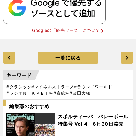
Googleの「優先ソース」について
一覧に戻る
キーワード
#クラシック
#マイネルストラーノ
#ラウンドワールド
#ラジオＮＩＫＫＥＩ杯
#京成杯
#柴田大知
編集部のおすすめ
スポルティーバ バレーボール
特集号 Vol.4 6月30日発売