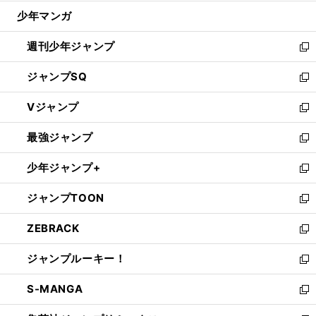
ウ
じ
少年マンガ
で
る
開
週刊少年ジャンプ
く
新
し
ジャンプSQ
い
新
ウ
し
Vジャンプ
ィ
い
新
ン
ウ
し
最強ジャンプ
ド
ィ
い
新
ウ
ン
ウ
し
少年ジャンプ+
で
ド
ィ
い
新
開
ウ
ン
ウ
し
ジャンプTOON
く
で
ド
ィ
い
新
開
ウ
ン
ウ
し
ZEBRACK
く
で
ド
ィ
い
新
開
ウ
ン
ウ
し
ジャンプルーキー！
く
で
ド
ィ
い
新
開
ウ
ン
ウ
し
S-MANGA
く
で
ド
ィ
い
新
開
ウ
ン
ウ
し