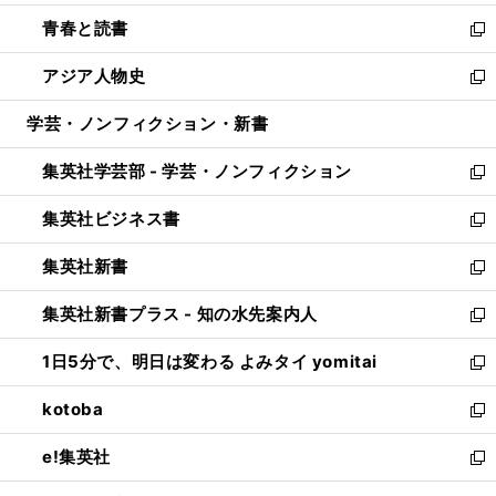
ウ
ン
ウ
し
青春と読書
で
ド
ィ
い
新
開
ウ
ン
ウ
し
アジア人物史
く
で
ド
ィ
い
新
開
ウ
ン
ウ
し
学芸・ノンフィクション・新書
く
で
ド
ィ
い
開
ウ
ン
ウ
集英社学芸部 - 学芸・ノンフィクション
く
で
ド
ィ
新
開
ウ
ン
し
集英社ビジネス書
く
で
ド
い
新
開
ウ
ウ
し
集英社新書
く
で
ィ
い
新
開
ン
ウ
し
集英社新書プラス - 知の水先案内人
く
ド
ィ
い
新
ウ
ン
ウ
し
1日5分で、明日は変わる よみタイ yomitai
で
ド
ィ
い
新
開
ウ
ン
ウ
し
kotoba
く
で
ド
ィ
い
新
開
ウ
ン
ウ
し
e!集英社
く
で
ド
ィ
い
新
開
ウ
ン
ウ
し