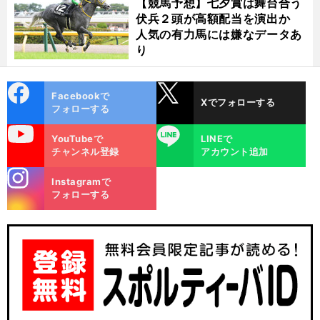
【競馬予想】七夕賞は舞台合う
伏兵２頭が高額配当を演出か
人気の有力馬には嫌なデータあ
り
cebo
X
Facebookで
Xでフォローする
ok
フォローする
uTube
LINE
YouTubeで
LINEで
チャンネル登録
アカウント追加
stagra
Instagramで
m
フォローする