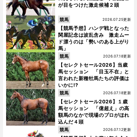
が目をつけた激走候補２頭
競馬
2026.07.25更新
【競馬予想】ハンデ戦となった
関屋記念は波乱含み 激走ムー
ド漂うのは「勢いのある上がり
馬」
競馬
2026.07.18更新
【セレクトセール2026】当歳
馬セッション 「目玉不在」と
言われた新種牡馬たちの評価は
いかに!?
競馬
2026.07.18更新
【セレクトセール2026】１歳
馬セッション 「億超え」の高
額馬のなかで現場のプロがほれ
込んだ４頭
競馬
2026.07.12更新