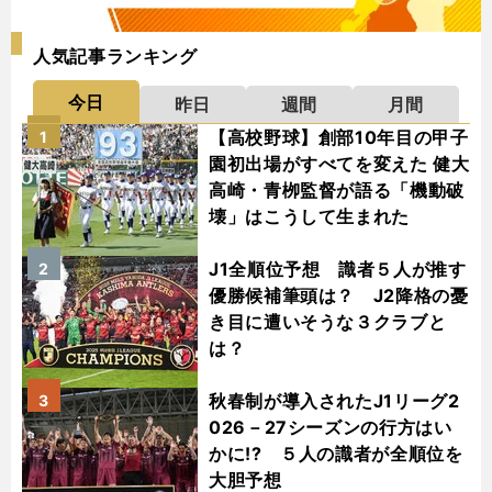
人気記事ランキング
今日
昨日
週間
月間
【高校野球】創部10年目の甲子
1
園初出場がすべてを変えた 健大
高崎・青栁監督が語る「機動破
壊」はこうして生まれた
J1全順位予想 識者５人が推す
2
優勝候補筆頭は？ J2降格の憂
き目に遭いそうな３クラブと
は？
秋春制が導入されたJ1リーグ2
3
026－27シーズンの行方はい
かに!? ５人の識者が全順位を
大胆予想