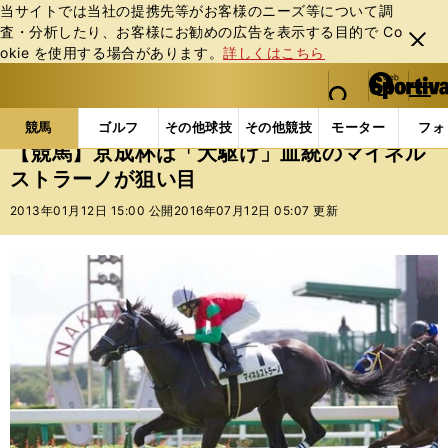
当サイトでは当社の提携先等がお客様のニーズ等について調
査・分析したり、お客様にお勧めの広告を表⽰する⽬的で Co
閉じ
okie を使⽤する場合があります。
詳しくはこちら
る
マイペ
web Sportiva (webスポルティーバ)
検索
メニュ
we
ー
競馬の記事一覧
競馬
【競馬】京成杯は「大駆け」
b
ジ
競馬
ゴルフ
その他球技
その他競技
モーター
フォ
ス
【競馬】京成杯は「大駆け」血統のマイネル
ポ
ストラーノが狙い目
ル
テ
2013年01月12日 15:00 公開
2016年07月12日 05:07 更新
ィ
ー
バ