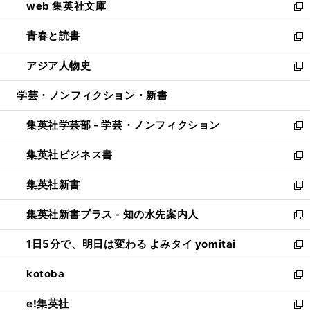
web 集英社文庫
ド
ィ
い
新
ウ
ン
ウ
し
青春と読書
で
ド
ィ
い
新
開
ウ
ン
ウ
し
アジア人物史
く
で
ド
ィ
い
新
開
ウ
ン
ウ
し
学芸・ノンフィクション・新書
く
で
ド
ィ
い
開
ウ
ン
ウ
集英社学芸部 - 学芸・ノンフィクション
く
で
ド
ィ
新
開
ウ
ン
し
集英社ビジネス書
く
で
ド
い
新
開
ウ
ウ
し
集英社新書
く
で
ィ
い
新
開
ン
ウ
し
集英社新書プラス - 知の水先案内人
く
ド
ィ
い
新
ウ
ン
ウ
し
1日5分で、明日は変わる よみタイ yomitai
で
ド
ィ
い
新
開
ウ
ン
ウ
し
kotoba
く
で
ド
ィ
い
新
開
ウ
ン
ウ
し
e!集英社
く
で
ド
ィ
い
新