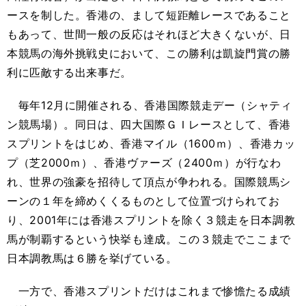
ースを制した。香港の、まして短距離レースであること
もあって、世間一般の反応はそれほど大きくないが、日
本競馬の海外挑戦史において、この勝利は凱旋門賞の勝
利に匹敵する出来事だ。
毎年12月に開催される、香港国際競走デー（シャティ
ン競馬場）。同日は、四大国際ＧＩレースとして、香港
スプリントをはじめ、香港マイル（1600ｍ）、香港カッ
プ（芝2000ｍ）、香港ヴァーズ（2400ｍ）が行なわ
れ、世界の強豪を招待して頂点が争われる。国際競馬シ
ーンの１年を締めくくるものとして位置づけられてお
り、2001年には香港スプリントを除く３競走を日本調教
馬が制覇するという快挙も達成。この３競走でここまで
日本調教馬は６勝を挙げている。
一方で、香港スプリントだけはこれまで惨憺たる成績