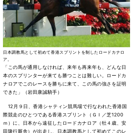
日本調教馬として初めて香港スプリントを制したロードカナロ
ア。
「この馬が通用しなければ、来年も再来年も、どんな日
本のスプリンターが来ても勝つことは難しい。ロードカ
ナロアでこのレースを勝ちに来て、この馬の強さを証明
できた」（岩田康誠騎手）
12月９日、香港シャティン競馬場で行なわれた香港国
際競走のひとつである香港スプリント（ＧＩ／芝1200
ｍ）に、日本から遠征したロードカナロア（牡４歳、安
田隆行厩舎）が出走し、日本調教馬として初めてこのレ