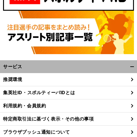
サービス
開
く/
前
推奨環境
馬
Ｆ
へ
閉
じ
集英社ID・スポルティーバIDとは
る
利用規約・会員規約
特定商取引法に基づく表示・その他の事項
ブラウザプッシュ通知について