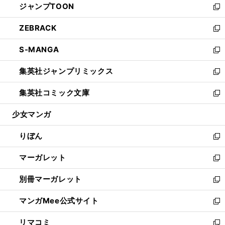
ジャンプTOON
く
で
ド
ィ
い
新
開
ウ
ン
ウ
し
ZEBRACK
く
で
ド
ィ
い
新
開
ウ
ン
ウ
し
S-MANGA
く
で
ド
ィ
い
新
開
ウ
ン
ウ
し
集英社ジャンプリミックス
く
で
ド
ィ
い
新
開
ウ
ン
ウ
し
集英社コミック文庫
く
で
ド
ィ
い
新
開
ウ
ン
ウ
し
少女マンガ
く
で
ド
ィ
い
開
ウ
ン
ウ
りぼん
く
で
ド
ィ
新
開
ウ
ン
し
マーガレット
く
で
ド
い
新
開
ウ
ウ
し
別冊マーガレット
く
で
ィ
い
新
開
ン
ウ
し
マンガMee公式サイト
く
ド
ィ
い
新
ウ
ン
ウ
し
リマコミ
で
ド
ィ
い
新