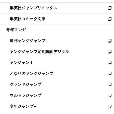
開
ウ
ン
ウ
し
集英社ジャンプリミックス
く
で
ド
ィ
い
新
開
ウ
ン
ウ
し
集英社コミック文庫
く
で
ド
ィ
い
新
開
ウ
ン
ウ
し
青年マンガ
く
で
ド
ィ
い
開
ウ
ン
ウ
週刊ヤングジャンプ
く
で
ド
ィ
新
開
ウ
ン
し
ヤングジャンプ定期購読デジタル
く
で
ド
い
新
開
ウ
ウ
し
ヤンジャン！
く
で
ィ
い
新
開
ン
ウ
し
となりのヤングジャンプ
く
ド
ィ
い
新
ウ
ン
ウ
し
グランドジャンプ
で
ド
ィ
い
新
開
ウ
ン
ウ
し
ウルトラジャンプ
く
で
ド
ィ
い
新
開
ウ
ン
ウ
し
少年ジャンプ+
く
で
ド
ィ
い
新
開
ウ
ン
ウ
し