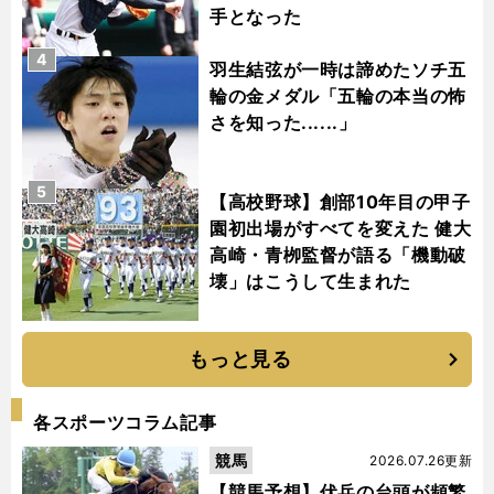
手となった
4
羽生結弦が一時は諦めたソチ五
輪の金メダル「五輪の本当の怖
さを知った......」
5
【高校野球】創部10年目の甲子
園初出場がすべてを変えた 健大
高崎・青栁監督が語る「機動破
壊」はこうして生まれた
もっと見る
各スポーツコラム記事
競馬
2026.07.26更新
【競馬予想】伏兵の台頭が頻繁