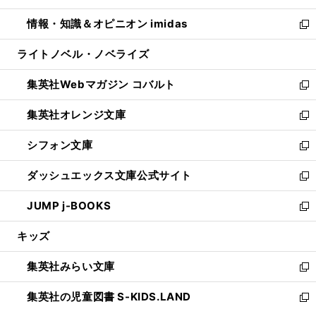
開
ウ
ン
ウ
し
情報・知識＆オピニオン imidas
く
で
ド
ィ
い
新
開
ウ
ン
ウ
し
ライトノベル・ノベライズ
く
で
ド
ィ
い
開
ウ
ン
ウ
集英社Webマガジン コバルト
く
で
ド
ィ
新
開
ウ
ン
し
集英社オレンジ文庫
く
で
ド
い
新
開
ウ
ウ
し
シフォン文庫
く
で
ィ
い
新
開
ン
ウ
し
ダッシュエックス文庫公式サイト
く
ド
ィ
い
新
ウ
ン
ウ
し
JUMP j-BOOKS
で
ド
ィ
い
新
開
ウ
ン
ウ
し
キッズ
く
で
ド
ィ
い
開
ウ
ン
ウ
集英社みらい文庫
く
で
ド
ィ
新
開
ウ
ン
し
集英社の児童図書 S-KIDS.LAND
く
で
ド
い
新
開
ウ
ウ
し