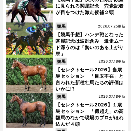
に見られる関屋記念 穴党記者
が目をつけた激走候補２頭
競馬
2026.07.25更新
【競馬予想】ハンデ戦となった
関屋記念は波乱含み 激走ムー
ド漂うのは「勢いのある上がり
馬」
競馬
2026.07.18更新
【セレクトセール2026】当歳
馬セッション 「目玉不在」と
言われた新種牡馬たちの評価は
いかに!?
競馬
2026.07.18更新
【セレクトセール2026】１歳
馬セッション 「億超え」の高
額馬のなかで現場のプロがほれ
込んだ４頭