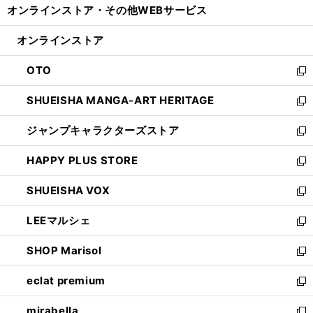
オンラインストア・
その他WEBサービス
く
で
ィ
い
開
ン
ウ
オンラインストア
く
ド
ィ
ウ
ン
OTO
で
ド
新
開
ウ
し
SHUEISHA MANGA-ART HERITAGE
く
で
い
新
開
ウ
し
ジャンプキャラクターズストア
く
ィ
い
新
ン
ウ
し
HAPPY PLUS STORE
ド
ィ
い
新
ウ
ン
ウ
し
SHUEISHA VOX
で
ド
ィ
い
新
開
ウ
ン
ウ
し
LEEマルシェ
く
で
ド
ィ
い
新
開
ウ
ン
ウ
し
SHOP Marisol
く
で
ド
ィ
い
新
開
ウ
ン
ウ
し
eclat premium
く
で
ド
ィ
い
新
開
ウ
ン
ウ
し
mirabella
く
で
ド
ィ