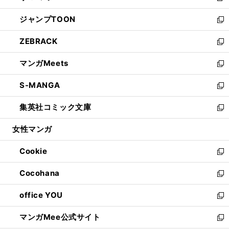
開
ウ
ン
ウ
し
ジャンプTOON
く
で
ド
ィ
い
新
開
ウ
ン
ウ
し
ZEBRACK
く
で
ド
ィ
い
新
開
ウ
ン
ウ
し
マンガMeets
く
で
ド
ィ
い
新
開
ウ
ン
ウ
し
S-MANGA
く
で
ド
ィ
い
新
開
ウ
ン
ウ
し
集英社コミック文庫
く
で
ド
ィ
い
新
開
ウ
ン
ウ
し
女性マンガ
く
で
ド
ィ
い
開
ウ
ン
ウ
Cookie
く
で
ド
ィ
新
開
ウ
ン
し
Cocohana
く
で
ド
い
新
開
ウ
ウ
し
office YOU
く
で
ィ
い
新
開
ン
ウ
し
マンガMee公式サイト
く
ド
ィ
い
新
ウ