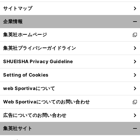
サイトマップ
企業情報
開
く/
集英社ホームページ
新
閉
し
じ
集英社プライバシーガイドライン
い
る
ウ
SHUEISHA Privacy Guideline
ィ
ン
Setting of Cookies
ド
ウ
web Sportivaについて
で
開
Web Sportivaについてのお問い合わせ
く
新
し
広告についてのお問い合わせ
い
ウ
集英社サイト
ィ
開
ン
く/