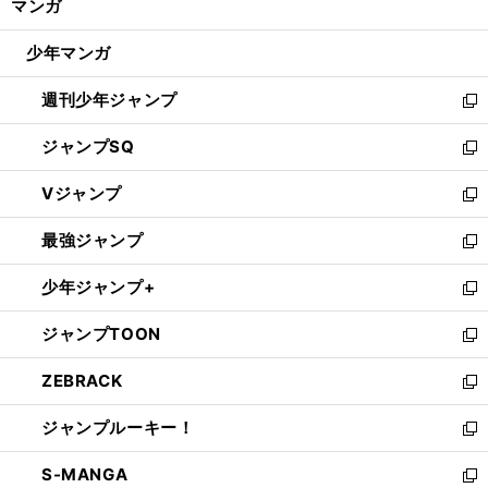
マンガ
ド
閉
ウ
じ
少年マンガ
で
る
開
週刊少年ジャンプ
く
新
し
ジャンプSQ
い
新
ウ
し
Vジャンプ
ィ
い
新
ン
ウ
し
最強ジャンプ
ド
ィ
い
新
ウ
ン
ウ
し
少年ジャンプ+
で
ド
ィ
い
新
開
ウ
ン
ウ
し
ジャンプTOON
く
で
ド
ィ
い
新
開
ウ
ン
ウ
し
ZEBRACK
く
で
ド
ィ
い
新
開
ウ
ン
ウ
し
ジャンプルーキー！
く
で
ド
ィ
い
新
開
ウ
ン
ウ
し
S-MANGA
く
で
ド
ィ
い
新