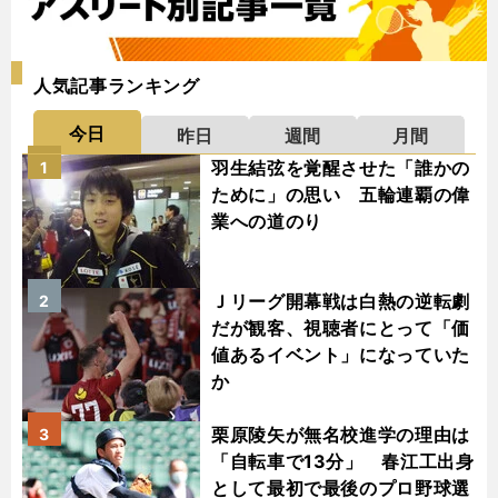
人気記事ランキング
今日
昨日
週間
月間
羽生結弦を覚醒させた「誰かの
1
ために」の思い 五輪連覇の偉
業への道のり
Ｊリーグ開幕戦は白熱の逆転劇
2
だが観客、視聴者にとって「価
値あるイベント」になっていた
か
栗原陵矢が無名校進学の理由は
3
「自転車で13分」 春江工出身
として最初で最後のプロ野球選