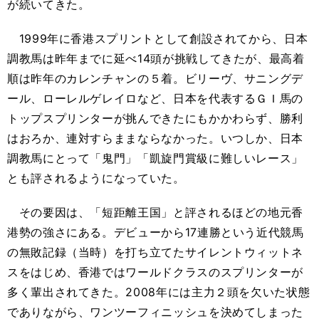
が続いてきた。
1999年に香港スプリントとして創設されてから、日本
調教馬は昨年までに延べ14頭が挑戦してきたが、最高着
順は昨年のカレンチャンの５着。ビリーヴ、サニングデ
ール、ローレルゲレイロなど、日本を代表するＧＩ馬の
トップスプリンターが挑んできたにもかかわらず、勝利
はおろか、連対すらままならなかった。いつしか、日本
調教馬にとって「鬼門」「凱旋門賞級に難しいレース」
とも評されるようになっていた。
その要因は、「短距離王国」と評されるほどの地元香
港勢の強さにある。デビューから17連勝という近代競馬
の無敗記録（当時）を打ち立てたサイレントウィットネ
スをはじめ、香港ではワールドクラスのスプリンターが
多く輩出されてきた。2008年には主力２頭を欠いた状態
でありながら、ワンツーフィニッシュを決めてしまった