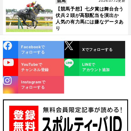
競馬
2026.07.12更新
【競馬予想】七夕賞は舞台合う
伏兵２頭が高額配当を演出か
人気の有力馬には嫌なデータあ
り
cebo
X
Facebookで
Xでフォローする
ok
フォローする
uTube
LINE
YouTubeで
LINEで
チャンネル登録
アカウント追加
stagra
Instagramで
m
フォローする