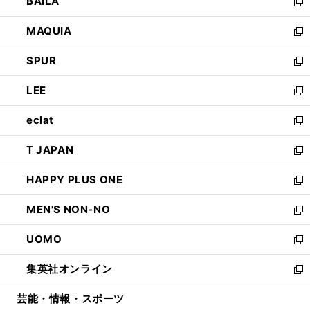
BAILA
く
ィ
い
新
ン
ウ
し
MAQUIA
ド
ィ
い
新
ウ
ン
ウ
し
SPUR
で
ド
ィ
い
新
開
ウ
ン
ウ
し
LEE
く
で
ド
ィ
い
新
開
ウ
ン
ウ
し
eclat
く
で
ド
ィ
い
新
開
ウ
ン
ウ
し
T JAPAN
く
で
ド
ィ
い
新
開
ウ
ン
ウ
し
HAPPY PLUS ONE
く
で
ド
ィ
い
新
開
ウ
ン
ウ
し
MEN'S NON-NO
く
で
ド
ィ
い
新
開
ウ
ン
ウ
し
UOMO
く
で
ド
ィ
い
新
開
ウ
ン
ウ
し
集英社オンライン
く
で
ド
ィ
い
新
開
ウ
ン
ウ
し
芸能・情報・スポーツ
く
で
ド
ィ
い