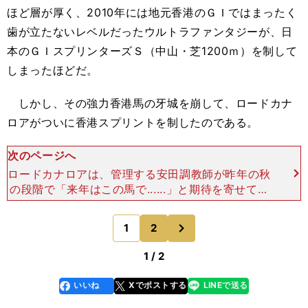
ほど層が厚く、2010年には地元香港のＧＩではまったく
歯が立たないレベルだったウルトラファンタジーが、日
本のＧＩスプリンターズＳ（中山・芝1200ｍ）を制して
しまったほどだ。
しかし、その強力香港馬の牙城を崩して、ロードカナ
ロアがついに香港スプリントを制したのである。
次のページへ
ロードカナロアは、管理する安田調教師が昨年の秋
の段階で「来年はこの馬で......」と期待を寄せてい
た馬だ。当時すでに、同じ厩舎のカレンチャンが短
距離女王としての地位を確立しつつあったのにもか
次
1
2
のページへ
かわらず
1 / 2
いいね
Xでポストする
LINEで送る
line
faceboo
x
k