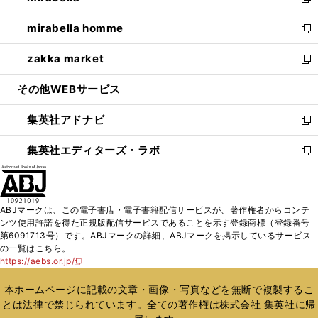
い
新
開
ウ
ン
ウ
し
mirabella homme
く
で
ド
ィ
い
新
開
ウ
ン
ウ
し
zakka market
く
で
ド
ィ
い
新
開
ウ
ン
ウ
し
その他WEBサービス
く
で
ド
ィ
い
開
ウ
ン
ウ
集英社アドナビ
く
で
ド
ィ
新
開
ウ
ン
し
集英社エディターズ・ラボ
く
で
ド
い
新
開
ウ
ウ
し
く
で
ィ
い
開
ン
ウ
ABJマークは、この電子書店・電子書籍配信サービスが、著作権者からコンテ
く
ド
ィ
ンツ使用許諾を得た正規版配信サービスであることを示す登録商標（登録番号
ウ
ン
第6091713号）です。ABJマークの詳細、ABJマークを掲示しているサービス
で
ド
の一覧はこちら。
開
ウ
https://aebs.or.jp/
新
く
で
し
い
開
本ホームページに記載の文章・画像・写真などを無断で複製するこ
ウ
く
とは法律で禁じられています。全ての著作権は株式会社 集英社に帰
ィ