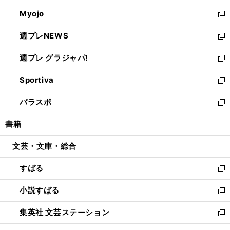
開
ウ
ン
ウ
Myojo
く
で
ド
ィ
新
開
ウ
ン
し
週プレNEWS
く
で
ド
い
新
開
ウ
ウ
し
週プレ グラジャパ!
く
で
ィ
い
新
開
ン
ウ
し
Sportiva
く
ド
ィ
い
新
ウ
ン
ウ
し
パラスポ
で
ド
ィ
い
新
開
ウ
ン
ウ
し
書籍
く
で
ド
ィ
い
開
ウ
ン
ウ
文芸・文庫・総合
く
で
ド
ィ
開
ウ
ン
すばる
く
で
ド
新
開
ウ
し
小説すばる
く
で
い
新
開
ウ
し
集英社 文芸ステーション
く
ィ
い
新
ン
ウ
し