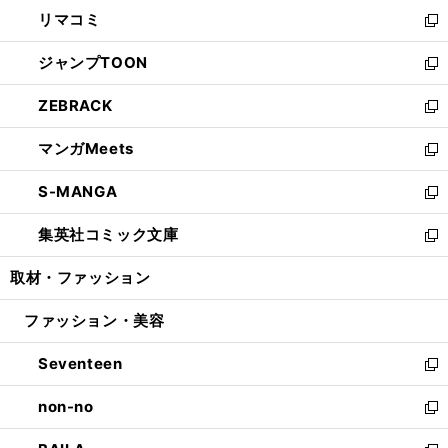
ン
ウ
し
リマコミ
で
ド
ィ
い
新
開
ウ
ン
ウ
し
ジャンプTOON
く
で
ド
ィ
い
新
開
ウ
ン
ウ
し
ZEBRACK
く
で
ド
ィ
い
新
開
ウ
ン
ウ
し
マンガMeets
く
で
ド
ィ
い
新
開
ウ
ン
ウ
し
S-MANGA
く
で
ド
ィ
い
新
開
ウ
ン
ウ
し
集英社コミック文庫
く
で
ド
ィ
い
新
開
ウ
ン
ウ
し
取材・ファッション
く
で
ド
ィ
い
開
ウ
ン
ウ
ファッション・美容
く
で
ド
ィ
開
ウ
ン
Seventeen
く
で
ド
新
開
ウ
し
non-no
く
で
い
新
開
ウ
し