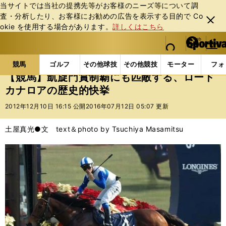
当サイトでは当社の提携先等がお客様のニーズ等について調
査・分析したり、お客様にお勧めの広告を表⽰する⽬的で Co
閉じ
okie を使⽤する場合があります。
詳しくはこちら
る
マイペ
web Sportiva (webスポルティーバ)
検索
メニュ
we
ー
競馬の記事一覧
競馬
【競馬】凱旋門賞制覇にも匹
b
ジ
競馬
ゴルフ
その他球技
その他競技
モーター
フォ
ス
【競馬】凱旋門賞制覇にも匹敵する、ロード
ポ
カナロアの歴史的快挙
ル
テ
2012年12月10日 16:15 公開
2016年07月12日 05:07 更新
ィ
ー
土屋真光●文 text＆photo by Tsuchiya Masamitsu
バ