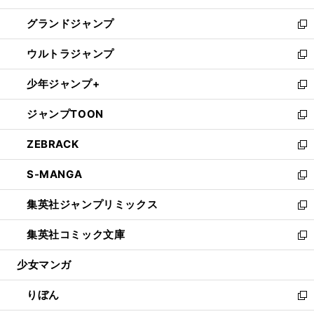
ウ
ン
ウ
し
グランドジャンプ
で
ド
ィ
い
新
開
ウ
ン
ウ
し
ウルトラジャンプ
く
で
ド
ィ
い
新
開
ウ
ン
ウ
し
少年ジャンプ+
く
で
ド
ィ
い
新
開
ウ
ン
ウ
し
ジャンプTOON
く
で
ド
ィ
い
新
開
ウ
ン
ウ
し
ZEBRACK
く
で
ド
ィ
い
新
開
ウ
ン
ウ
し
S-MANGA
く
で
ド
ィ
い
新
開
ウ
ン
ウ
し
集英社ジャンプリミックス
く
で
ド
ィ
い
新
開
ウ
ン
ウ
し
集英社コミック文庫
く
で
ド
ィ
い
新
開
ウ
ン
ウ
し
少女マンガ
く
で
ド
ィ
い
開
ウ
ン
ウ
りぼん
く
で
ド
ィ
新
開
ウ
ン
し