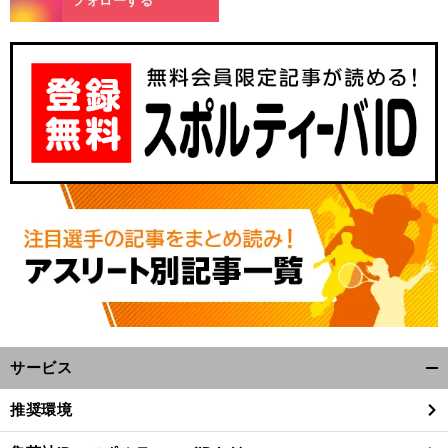
サービス
開
く/
推奨環境
閉
じ