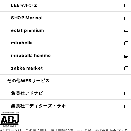
し
LEEマルシェ
く
で
ド
ィ
い
新
開
ウ
ン
ウ
し
SHOP Marisol
く
で
ド
ィ
い
新
開
ウ
ン
ウ
し
eclat premium
く
で
ド
ィ
い
新
開
ウ
ン
ウ
し
mirabella
く
で
ド
ィ
い
新
開
ウ
ン
ウ
し
mirabella homme
く
で
ド
ィ
い
新
開
ウ
ン
ウ
し
zakka market
く
で
ド
ィ
い
新
開
ウ
ン
ウ
し
その他WEBサービス
く
で
ド
ィ
い
開
ウ
ン
ウ
集英社アドナビ
く
で
ド
ィ
新
開
ウ
ン
し
集英社エディターズ・ラボ
く
で
ド
い
新
開
ウ
ウ
し
く
で
ィ
い
開
ン
ウ
ABJマークは、この電子書店・電子書籍配信サービスが、著作権者からコンテ
く