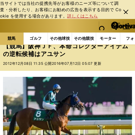
当サイトでは当社の提携先等がお客様のニーズ等について調
査・分析したり、お客様にお勧めの広告を表⽰する⽬的で Co
閉じ
okie を使⽤する場合があります。
詳しくはこちら
る
マイペ
web Sportiva (webスポルティーバ)
検索
メニュ
we
ー
競馬の記事一覧
競馬
【競馬】阪神ＪＦ、本命コレ
b
ジ
競馬
ゴルフ
その他球技
その他競技
モーター
フォ
ス
【競馬】阪神ＪＦ、本命コレクターアイテム
ポ
の逆転候補はアユサン
ル
テ
2012年12月08日 11:35 公開
2016年07月12日 05:07 更新
ィ
ー
バ