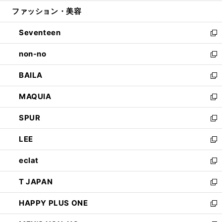
開
ウ
ン
ウ
ファッション・美容
く
で
ド
ィ
開
ウ
ン
Seventeen
く
で
ド
新
開
ウ
し
non-no
く
で
い
新
開
ウ
し
BAILA
く
ィ
い
新
ン
ウ
し
MAQUIA
ド
ィ
い
新
ウ
ン
ウ
し
SPUR
で
ド
ィ
い
新
開
ウ
ン
ウ
し
LEE
く
で
ド
ィ
い
新
開
ウ
ン
ウ
し
eclat
く
で
ド
ィ
い
新
開
ウ
ン
ウ
し
T JAPAN
く
で
ド
ィ
い
新
開
ウ
ン
ウ
し
HAPPY PLUS ONE
く
で
ド
ィ
い
新
開
ウ
ン
ウ
し