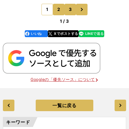
って少しずつ加速し、最後にＧＯサインを出してか
次
1
2
3
のページへ
らの反応など、実
1 / 3
いいね
Xでポストする
LINEで送る
line
faceboo
x
k
Googleの「優先ソース」について
一覧に戻る
キーワード