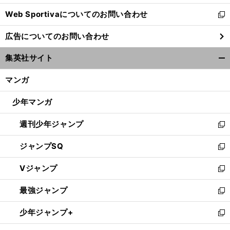
開
Web Sportivaについてのお問い合わせ
く
新
し
広告についてのお問い合わせ
い
ウ
集英社サイト
ィ
開
ン
く/
マンガ
ド
閉
ウ
じ
少年マンガ
で
る
開
週刊少年ジャンプ
く
新
し
ジャンプSQ
い
新
ウ
し
Vジャンプ
ィ
い
新
ン
ウ
し
最強ジャンプ
ド
ィ
い
新
ウ
ン
ウ
し
少年ジャンプ+
で
ド
ィ
い
新
開
ウ
ン
ウ
し