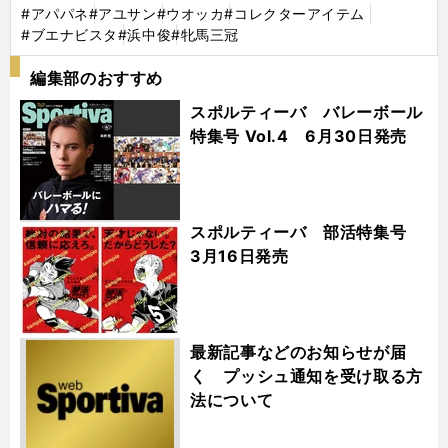
#アパパネ
#アユサン
#ウオッカ
#コレクターアイテム
#ブエナビスタ
#浜中俊
#牝馬三冠
編集部のおすすめ
スポルティーバ バレーボール
特集号 Vol.4 6月30日発売
スポルティーバ 部活特集号
3月16日発売
最新記事などのお知らせが届
く プッシュ通知を受け取る方
法について