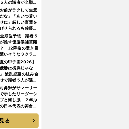
５人の識者が全順位
大胆予想
お前がラクして生意
だな」「あいつ若い
せに」厳しい言葉を
びせられるも佐藤慎
郎が貫いた誇りとフ
1全順位予想 識者５
ンへの思い
が推す優勝候補筆頭
？ J2降格の憂き目
遭いそうな３クラブ
は？
夏の甲子園2026】
優勝は横浜じゃな
」 波乱必至の組み合
せで識者５人が選ん
優勝校はここだ！
村勇輝がサマーリー
で示したリーダーシ
プと悔し涙 ２年ぶ
の日本代表の舞台を
に３年目のNBA挑戦
続く
見る