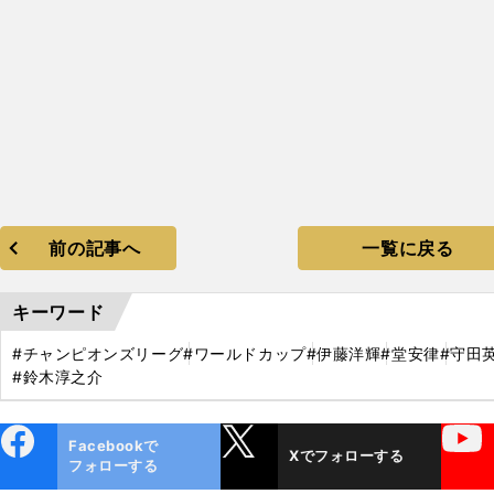
前の記事へ
一覧に戻る
キーワード
#チャンピオンズリーグ
#ワールドカップ
#伊藤洋輝
#堂安律
#守田
#鈴木淳之介
ebo
X
YouTube
Facebookで
Xでフォローする
ok
フォローする