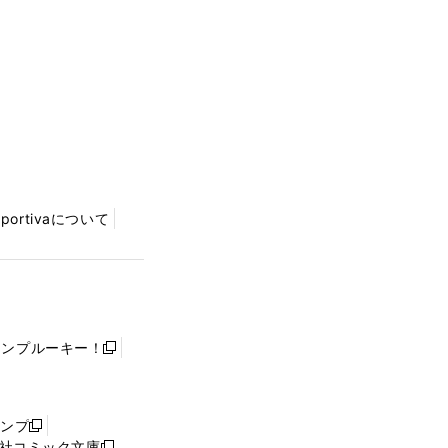
Sportivaについて
ャンプルーキー！
新
し
い
ウ
ャンプ
新
ィ
社コミック文庫