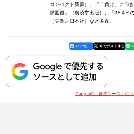
コンパクト新書）、『「負け」に向
督図鑑』（廣済堂出版）、『36.4
（実業之日本社）など多数。
いいね
Xでポストする
line
faceboo
x
k
Googleの「優先ソース」に
・