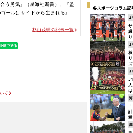
き合う勇気』（星海社新書）、『監
各スポーツコラム記
％のゴールはサイドから生まれる』
J
サ
杉山茂樹の記事一覧
縁
り
開
J
LINEで送る
見
秋
リ
ズ
J
を
J
人
は
ついて
に
海
と
「
計
種
ィ
高
サンジェルマンか
起
高