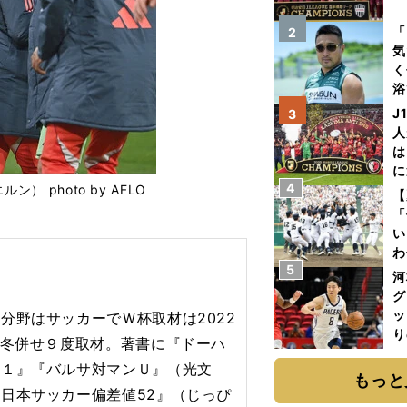
を
「
2
気
く
浴
太
J
3
ァ
人
は
に
4
 photo by AFLO
と
【
「
い
わ
5
だ
河
グ
ッ
分野はサッカーでＷ杯取材は2022
り
夏冬併せ９度取材。著書に『ドーハ
糧
－１』『バルサ対マンＵ』（光文
は
もっと
日本サッカー偏差値52』（じっぴ