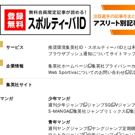
サービス
推奨環境
集英社ID・スポルティーバIDとは
ブラウザプッシュ通知について
サイトマッ
企業情報
集英社ホームページ
集英社プライバシー
新
Web Sportivaについてのお問い合わせ
広
し
新
い
し
集英社サイト
ウ
い
ィ
ウ
マンガ
少年マンガ
ン
ィ
週刊少年ジャンプ
ジャンプSQ
Vジャン
ド
ン
新
新
S-MANGA
集英社ジャンプリミックス
集
ウ
ド
新
し
し
新
で
ウ
し
い
い
し
青年マンガ
開
で
い
ウ
ウ
い
週刊ヤングジャンプ
ヤングジャンプ定期
新
く
開
ウ
ィ
ィ
ウ
ウルトラジャンプ
少年ジャンプ+
ジャン