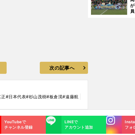
が
員
み
次の記事へ
英正
#日本代表
#杉山茂樹
#板倉滉
#遠藤航
Instagra
LINE
YouTubeで
LINEで
Inst
m
チャンネル登録
アカウント追加
フォ