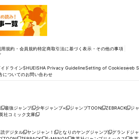
利用規約・会員規約
特定商取引法に基づく表示・その他の事項
プ
ガイドライン
SHUEISHA Privacy Guideline
Setting of Cookies
web 
告についてのお問い合わせ
プ
最強ジャンプ
少年ジャンプ+
ジャンプTOON
ZEBRACK
ジ
新
新
新
新
新
英社コミック文庫
し
新
し
し
し
し
い
い
し
い
い
い
ウ
ウ
い
ウ
ウ
ウ
購読デジタル
ヤンジャン！
となりのヤングジャンプ
グランドジ
新
新
新
ィ
ィ
ウ
ィ
ィ
ィ
プTOON
ZEBRACK
S-MANGA
集英社ジャンプリミックス
集英