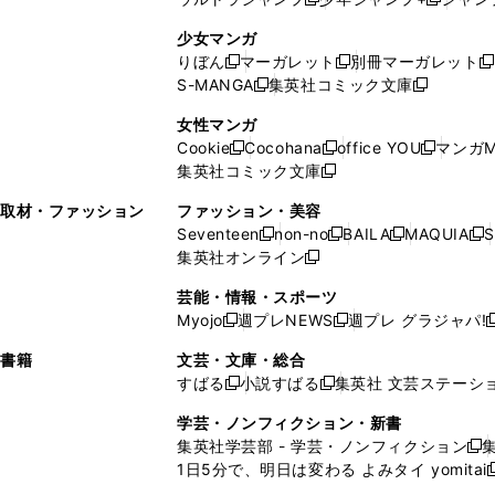
新
し
新
く
ィ
ン
ン
ィ
し
い
し
ン
ド
ド
ン
少女マンガ
い
ウ
い
ド
ウ
ウ
ド
りぼん
マーガレット
別冊マーガレット
新
新
新
ウ
ィ
ウ
ウ
で
で
ウ
S-MANGA
集英社コミック文庫
し
新
し
新
ィ
ン
ィ
で
開
開
で
い
し
い
し
ン
ド
ン
女性マンガ
開
く
く
開
ウ
い
ウ
い
ド
ウ
ド
Cookie
Cocohana
office YOU
マンガM
く
く
新
新
新
ィ
ウ
ィ
ウ
ウ
で
ウ
集英社コミック文庫
し
新
し
し
ン
ィ
ン
ィ
で
開
で
い
し
い
い
ド
ン
ド
ン
取材・ファッション
ファッション・美容
開
く
開
ウ
い
ウ
ウ
ウ
ド
ウ
ド
Seventeen
non-no
BAILA
MAQUIA
S
く
く
新
新
新
新
ィ
ウ
ィ
ィ
で
ウ
で
ウ
集英社オンライン
し
新
し
し
し
ン
ィ
ン
ン
開
で
開
で
い
し
い
い
い
ド
ン
ド
ド
芸能・情報・スポーツ
く
開
く
開
ウ
い
ウ
ウ
ウ
ウ
ド
ウ
ウ
Myojo
週プレNEWS
週プレ グラジャパ!
く
く
新
新
新
ィ
ウ
ィ
ィ
ィ
で
ウ
で
で
し
し
ン
ィ
ン
ン
ン
書籍
文芸・文庫・総合
開
で
開
開
い
い
ド
ン
ド
ド
ド
すばる
小説すばる
集英社 文芸ステーシ
く
開
く
く
新
新
ウ
ウ
ウ
ド
ウ
ウ
ウ
く
し
し
ィ
ィ
学芸・ノンフィクション・新書
で
ウ
で
で
で
い
い
ン
ン
集英社学芸部 - 学芸・ノンフィクション
開
で
開
開
開
新
ウ
ウ
ド
ド
1日5分で、明日は変わる よみタイ yomitai
く
開
く
く
く
し
新
ィ
ィ
ウ
ウ
く