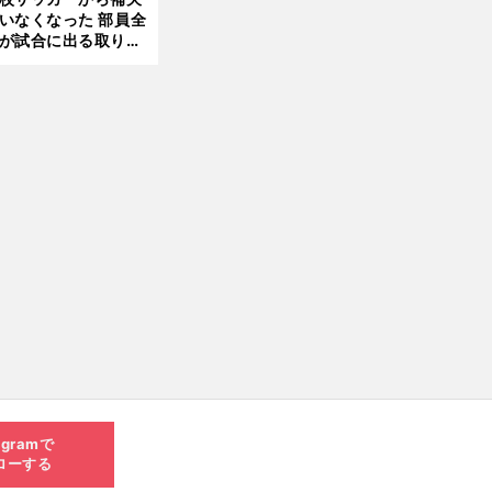
いなくなった 部員全
が試合に出る取り組
が進んでいる
agramで
ローする