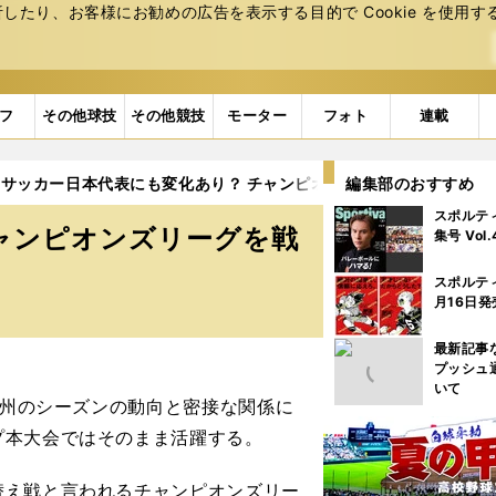
たり、お客様にお勧めの広告を表⽰する⽬的で Cookie を使⽤す
フ
その他球技
その他競技
モーター
フォト
連載
サッカー日本代表にも変化あり？ チャンピオンズリーグを戦う日本
編集部のおすすめ
スポルテ
ャンピオンズリーグを戦
集号 Vol
スポルテ
月16日発
最新記事
プッシュ
いて
欧州のシーズンの動向と密接な関係に
プ本大会ではそのまま活躍する。
え戦と言われるチャンピオンズリー