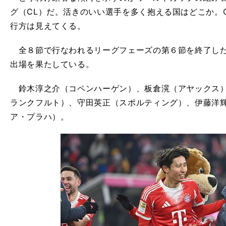
グ（CL）だ。活きのいい選手を多く抱える国はどこか。
行方は見えてくる。
全８節で行なわれるリーグフェーズの第６節を終了した
出場を果たしている。
鈴木淳之介（コペンハーゲン）、板倉滉（アヤックス）
ランクフルト）、守田英正（スポルティング）、伊藤洋
ア・プラハ）。