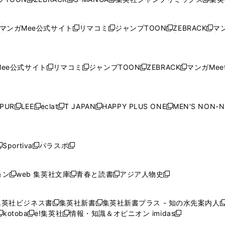
新
し
新
し
新
し
新
ン
ン
ィ
ン
ン
ン
し
い
し
い
し
い
し
ド
ド
ン
ド
ド
ド
い
ウ
い
ウ
い
ウ
い
ウ
ウ
ド
ウ
ウ
ウ
マンガMee公式サイト
リマコミ
ジャンプTOON
ZEBRACK
マン
新
新
新
新
ウ
ィ
ウ
ィ
ウ
ィ
ウ
で
で
ウ
で
で
で
し
し
し
し
し
ィ
ン
ィ
ン
ィ
ン
ィ
開
開
で
開
開
開
い
い
い
い
い
ン
ド
ン
ド
ン
ド
ン
く
く
開
く
く
く
ウ
ウ
ウ
ウ
ウ
ド
ウ
ド
ウ
ド
ウ
ド
ee公式サイト
リマコミ
ジャンプTOON
ZEBRACK
マンガMeet
く
新
新
新
新
ィ
ィ
ィ
ィ
ィ
ウ
で
ウ
で
ウ
で
ウ
し
し
し
し
ン
ン
ン
ン
ン
で
開
で
開
で
開
で
い
い
い
い
ド
ド
ド
ド
ド
開
く
開
く
開
く
開
ウ
ウ
ウ
ウ
ウ
ウ
ウ
ウ
ウ
PUR
LEE
eclat
T JAPAN
HAPPY PLUS ONE
MEN'S NON-
く
く
く
く
新
新
新
新
新
ィ
ィ
ィ
ィ
で
で
で
で
で
し
し
し
し
し
ン
ン
ン
ン
開
開
開
開
開
い
い
い
い
い
ド
ド
ド
ド
く
く
く
く
く
ウ
ウ
ウ
ウ
ウ
ウ
ウ
ウ
ウ
Sportiva
パラスポ
新
新
ィ
ィ
ィ
ィ
ィ
で
で
で
で
し
し
し
ン
ン
ン
ン
ン
開
開
開
開
い
い
い
ド
ド
ド
ド
ド
ョン
web 集英社文庫
青春と読書
アジア人物史
く
く
く
く
新
新
新
新
ウ
ウ
ウ
ウ
ウ
ウ
ウ
ウ
し
し
し
し
ィ
ィ
ィ
で
で
で
で
で
い
い
い
い
ン
ン
ン
集英社ビジネス書
集英社新書
集英社新書プラス - 知の水先案内人
開
開
開
開
開
新
新
新
ウ
ウ
ウ
ウ
ド
ド
ド
kotoba
e!集英社
情報・知識＆オピニオン imidas
く
く
く
く
く
新
し
新
し
新
ィ
ィ
ィ
ィ
ウ
ウ
ウ