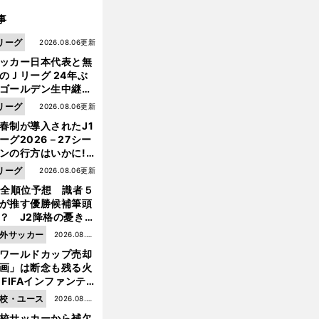
事
リーグ
2026.08.06更新
ッカー日本代表と無
のＪリーグ 24年ぶ
ゴールデン生中継の
幕戦でヘタな試合は
リーグ
2026.08.06更新
せられない
春制が導入されたJ1
ーグ2026－27シー
ンの行方はいかに!?
５人の識者が全順位
リーグ
2026.08.06更新
大胆予想
1全順位予想 識者５
が推す優勝候補筆頭
？ J2降格の憂き目
遭いそうな３クラブ
外サッカー
2026.08.05
は？
ワールドカップ売却
更新
画」は断念も残る火
 FIFAインファンテ
ーノ会長体制に何が
校・ユース
久
残
」
2026.08.05
きているのか
保建英の戦線離脱は地元スペイン人記者も「
念でしかたがない
ハードワークに徹した末の負傷だった
校サッカーから補欠
更新