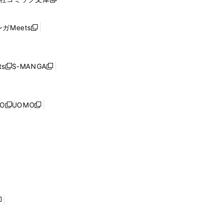
し
新
ン
い
し
ド
ウ
い
ウ
ガMeets
新
ィ
ウ
で
し
ン
ィ
開
い
ド
ン
く
ウ
ウ
ド
s
S-MANGA
新
新
ィ
で
ウ
し
し
ン
開
で
い
い
ド
く
開
ウ
ウ
ウ
NO
UOMO
く
新
新
ィ
ィ
で
し
し
ン
ン
開
い
い
ド
ド
く
ウ
ウ
ウ
ウ
ィ
ィ
で
で
ン
ン
開
開
ド
ド
く
く
ウ
ウ
で
で
開
開
く
く
し