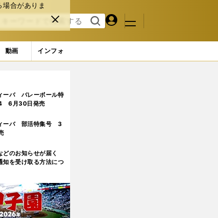
る場合がありま
マイペ
閉じ
検索
メニュ
ー
る
す
ジ
る
動画
インフォ
人選手のこれまでを全評価
ィーバ バレーボール特
.4 6月30日発売
ィーバ 部活特集号 3
売
などのお知らせが届く
通知を受け取る方法につ