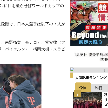
CLに目を凝らせばワールドカップの
段階で、日本人選手は以下の７人が
、南野拓実（モナコ）、堂安律（フ
輝（バイエルン）、橋岡大樹（スラビ
人気記事ランキング
今日
昨日
秋
1
リ
ズ