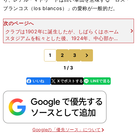
ブランコス（los blancos）」の愛称が一般的だ。
次のページへ
クラブは1902年に誕生したが、しばらくはホーム
スタジアムを転々とした後、1924年、中心部から
北に4kmほどのチャマルティン地区に、「エスタ
ディオ・チャマルティン」を建設した。だがこのス
次
1
2
3
のページへ
タジアムでは
1 / 3
いいね
Xでポストする
LINEで送る
line
faceboo
x
k
Googleの「優先ソース」について