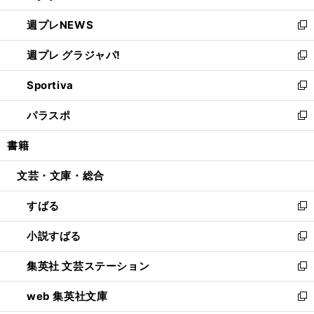
開
ウ
ン
し
週プレNEWS
く
で
ド
い
新
開
ウ
ウ
し
週プレ グラジャパ!
く
で
ィ
い
新
開
ン
ウ
し
Sportiva
く
ド
ィ
い
新
ウ
ン
ウ
し
パラスポ
で
ド
ィ
い
新
開
ウ
ン
ウ
し
書籍
く
で
ド
ィ
い
開
ウ
ン
ウ
文芸・文庫・総合
く
で
ド
ィ
開
ウ
ン
すばる
く
で
ド
新
開
ウ
し
小説すばる
く
で
い
新
開
ウ
し
集英社 文芸ステーション
く
ィ
い
新
ン
ウ
し
web 集英社文庫
ド
ィ
い
新
ウ
ン
ウ
し