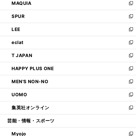
MAQUIA
ド
ィ
い
新
ウ
ン
ウ
し
SPUR
で
ド
ィ
い
新
開
ウ
ン
ウ
し
LEE
く
で
ド
ィ
い
新
開
ウ
ン
ウ
し
eclat
く
で
ド
ィ
い
新
開
ウ
ン
ウ
し
T JAPAN
く
で
ド
ィ
い
新
開
ウ
ン
ウ
し
HAPPY PLUS ONE
く
で
ド
ィ
い
新
開
ウ
ン
ウ
し
MEN'S NON-NO
く
で
ド
ィ
い
新
開
ウ
ン
ウ
し
UOMO
く
で
ド
ィ
い
新
開
ウ
ン
ウ
し
集英社オンライン
く
で
ド
ィ
い
新
開
ウ
ン
ウ
し
芸能・情報・スポーツ
く
で
ド
ィ
い
開
ウ
ン
ウ
Myojo
く
で
ド
ィ
新