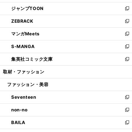
開
ウ
ン
ウ
し
ジャンプTOON
く
で
ド
ィ
い
新
開
ウ
ン
ウ
し
ZEBRACK
く
で
ド
ィ
い
新
開
ウ
ン
ウ
し
マンガMeets
く
で
ド
ィ
い
新
開
ウ
ン
ウ
し
S-MANGA
く
で
ド
ィ
い
新
開
ウ
ン
ウ
し
集英社コミック文庫
く
で
ド
ィ
い
新
開
ウ
ン
ウ
し
取材・ファッション
く
で
ド
ィ
い
開
ウ
ン
ウ
ファッション・美容
く
で
ド
ィ
開
ウ
ン
Seventeen
く
で
ド
新
開
ウ
し
non-no
く
で
い
新
開
ウ
し
BAILA
く
ィ
い
新
ン
ウ
し