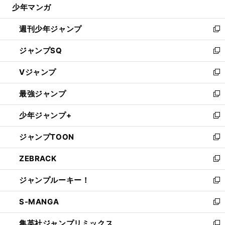
じ
少年マンガ
で
る
開
週刊少年ジャンプ
く
新
し
ジャンプSQ
い
新
ウ
し
Vジャンプ
ィ
い
新
ン
ウ
し
最強ジャンプ
ド
ィ
い
新
ウ
ン
ウ
し
少年ジャンプ+
で
ド
ィ
い
新
開
ウ
ン
ウ
し
ジャンプTOON
く
で
ド
ィ
い
新
開
ウ
ン
ウ
し
ZEBRACK
く
で
ド
ィ
い
新
開
ウ
ン
ウ
し
ジャンプルーキー！
く
で
ド
ィ
い
新
開
ウ
ン
ウ
し
S-MANGA
く
で
ド
ィ
い
新
開
ウ
ン
ウ
し
集英社ジャンプリミックス
く
で
ド
ィ
い