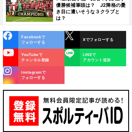
優勝候補筆頭は？ J2降格の憂
き目に遭いそうな３クラブと
は？
cebo
X
Facebookで
Xでフォローする
ok
フォローする
uTube
LINE
YouTubeで
LINEで
チャンネル登録
アカウント追加
stagra
Instagramで
m
フォローする