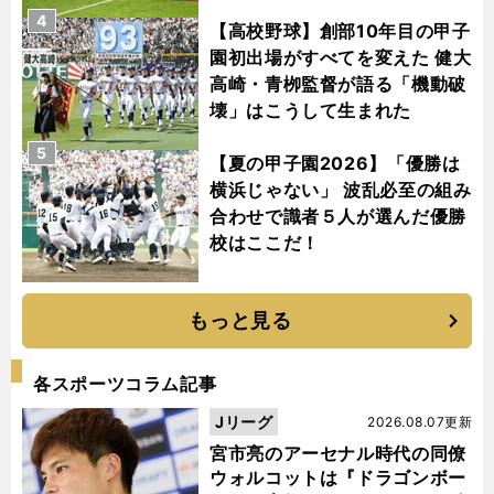
4
【高校野球】創部10年目の甲子
園初出場がすべてを変えた 健大
高崎・青栁監督が語る「機動破
壊」はこうして生まれた
5
【夏の甲子園2026】「優勝は
横浜じゃない」 波乱必至の組み
合わせで識者５人が選んだ優勝
校はここだ！
もっと見る
各スポーツコラム記事
Jリーグ
2026.08.07更新
宮市亮のアーセナル時代の同僚
ウォルコットは『ドラゴンボー