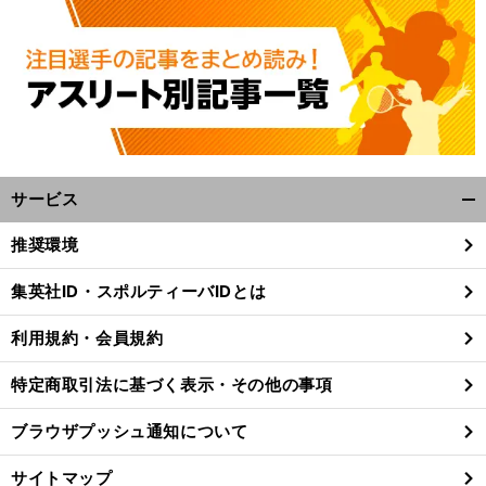
反
」
軸
」
万
」
々
前
へ
サービス
開
く/
推奨環境
閉
じ
集英社ID・スポルティーバIDとは
る
利用規約・会員規約
特定商取引法に基づく表示・その他の事項
ブラウザプッシュ通知について
サイトマップ