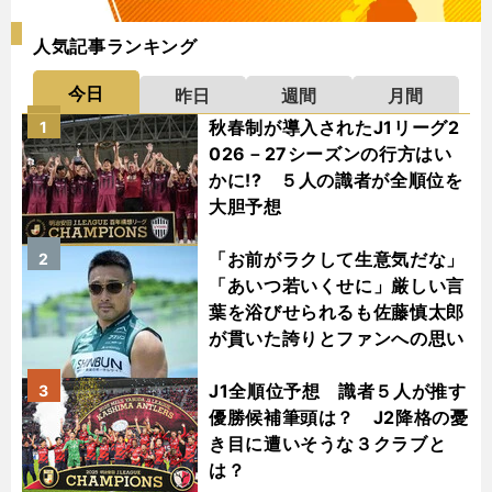
人気記事ランキング
今日
昨日
週間
月間
秋春制が導入されたJ1リーグ2
1
026－27シーズンの行方はい
かに!? ５人の識者が全順位を
大胆予想
「お前がラクして生意気だな」
2
「あいつ若いくせに」厳しい言
葉を浴びせられるも佐藤慎太郎
が貫いた誇りとファンへの思い
J1全順位予想 識者５人が推す
3
優勝候補筆頭は？ J2降格の憂
き目に遭いそうな３クラブと
は？