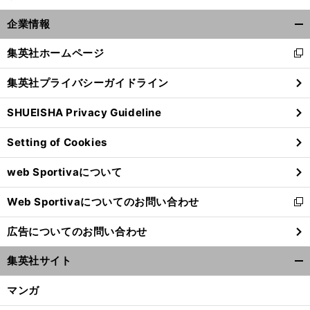
企業情報
開
く/
集英社ホームページ
新
閉
し
じ
集英社プライバシーガイドライン
い
る
ウ
SHUEISHA Privacy Guideline
ィ
ン
Setting of Cookies
ド
ウ
web Sportivaについて
で
開
Web Sportivaについてのお問い合わせ
く
新
し
広告についてのお問い合わせ
い
ウ
集英社サイト
ィ
開
ン
く/
マンガ
ド
閉
ウ