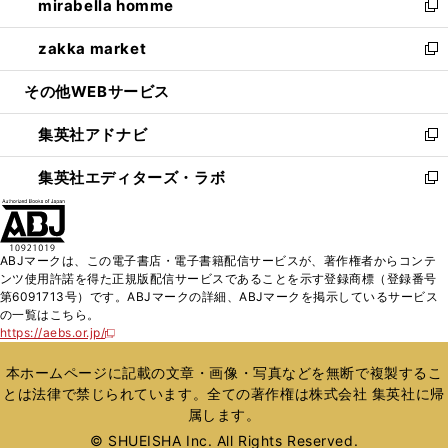
mirabella homme
く
で
ド
ィ
い
新
開
ウ
ン
ウ
し
zakka market
く
で
ド
ィ
い
新
開
ウ
ン
ウ
し
その他WEBサービス
く
で
ド
ィ
い
開
ウ
ン
ウ
集英社アドナビ
く
で
ド
ィ
新
開
ウ
ン
し
集英社エディターズ・ラボ
く
で
ド
い
新
開
ウ
ウ
し
く
で
ィ
い
開
ン
ウ
ABJマークは、この電子書店・電子書籍配信サービスが、著作権者からコンテ
く
ド
ィ
ンツ使用許諾を得た正規版配信サービスであることを示す登録商標（登録番号
ウ
ン
第6091713号）です。ABJマークの詳細、ABJマークを掲示しているサービス
で
ド
の一覧はこちら。
開
ウ
https://aebs.or.jp/
新
く
で
し
い
開
本ホームページに記載の文章・画像・写真などを無断で複製するこ
ウ
く
とは法律で禁じられています。全ての著作権は株式会社 集英社に帰
ィ
属します。
ン
ド
© SHUEISHA Inc. All Rights Reserved.
ウ