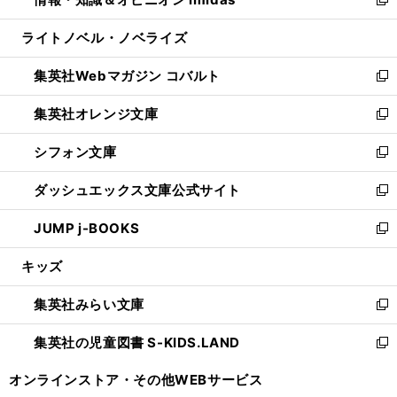
ド
ィ
い
新
開
ウ
ン
ウ
し
ライトノベル・ノベライズ
く
で
ド
ィ
い
開
ウ
ン
ウ
集英社Webマガジン コバルト
く
で
ド
ィ
新
開
ウ
ン
し
集英社オレンジ文庫
く
で
ド
い
新
開
ウ
ウ
し
シフォン文庫
く
で
ィ
い
新
開
ン
ウ
し
ダッシュエックス文庫公式サイト
く
ド
ィ
い
新
ウ
ン
ウ
し
JUMP j-BOOKS
で
ド
ィ
い
新
開
ウ
ン
ウ
し
キッズ
く
で
ド
ィ
い
開
ウ
ン
ウ
集英社みらい文庫
く
で
ド
ィ
新
開
ウ
ン
し
集英社の児童図書 S-KIDS.LAND
く
で
ド
い
新
開
ウ
ウ
し
オンラインストア・
その他WEBサービス
く
で
ィ
い