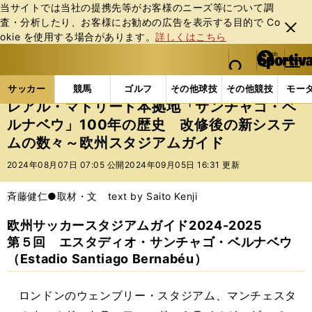
当サイトでは当社の提携先等がお客様のニーズ等について調
査・分析したり、お客様にお勧めの広告を表⽰する⽬的で Co
閉じ
okie を使⽤する場合があります。
詳しくはこちら
る
マイペ
web Sportiva (webスポルティーバ)
検索
メニュ
we
ー
サッカーの記事一覧
海外サッカー
海外サッカー
b
ジ
サッカー
競馬
ゴルフ
その他球技
その他競技
モー
ス
レアル・マドリード本拠地「サンチャゴ・ベ
ポ
ルナベウ」100年の歴史 改修後の新システ
ル
ムの数々～欧州スタジアムガイド
テ
ィ
2024年08月07日 07:05 公開
2024年09月05日 16:31 更新
ー
バ
斉藤健仁●取材・文 text by Saito Kenji
欧州サッカースタジアムガイド2024-2025
第５回 エスタディオ・サンチャゴ・ベルナベウ
（Estadio Santiago Bernabéu）
ロンドンのウェンブリー・スタジアム、マンチェスタ