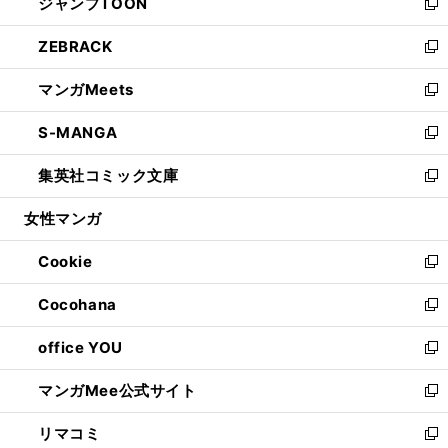
ジャンプTOON
く
で
ド
ィ
い
新
開
ウ
ン
ウ
し
ZEBRACK
く
で
ド
ィ
い
新
開
ウ
ン
ウ
し
マンガMeets
く
で
ド
ィ
い
新
開
ウ
ン
ウ
し
S-MANGA
く
で
ド
ィ
い
新
開
ウ
ン
ウ
し
集英社コミック文庫
く
で
ド
ィ
い
新
開
ウ
ン
ウ
し
女性マンガ
く
で
ド
ィ
い
開
ウ
ン
ウ
Cookie
く
で
ド
ィ
新
開
ウ
ン
し
Cocohana
く
で
ド
い
新
開
ウ
ウ
し
office YOU
く
で
ィ
い
新
開
ン
ウ
し
マンガMee公式サイト
く
ド
ィ
い
新
ウ
ン
ウ
し
リマコミ
で
ド
ィ
い
新