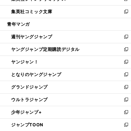
新
開
ウ
ン
ウ
し
集英社コミック文庫
く
で
ド
ィ
い
新
開
ウ
ン
ウ
し
青年マンガ
く
で
ド
ィ
い
開
ウ
ン
ウ
週刊ヤングジャンプ
く
で
ド
ィ
新
開
ウ
ン
し
ヤングジャンプ定期購読デジタル
く
で
ド
い
新
開
ウ
ウ
し
ヤンジャン！
く
で
ィ
い
新
開
ン
ウ
し
となりのヤングジャンプ
く
ド
ィ
い
新
ウ
ン
ウ
し
グランドジャンプ
で
ド
ィ
い
新
開
ウ
ン
ウ
し
ウルトラジャンプ
く
で
ド
ィ
い
新
開
ウ
ン
ウ
し
少年ジャンプ+
く
で
ド
ィ
い
新
開
ウ
ン
ウ
し
ジャンプTOON
く
で
ド
ィ
い
新
開