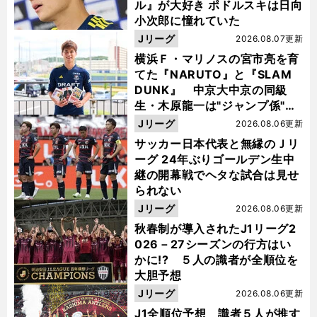
ル』が大好き ポドルスキは日向
小次郎に憧れていた
Jリーグ
2026.08.07更新
横浜Ｆ・マリノスの宮市亮を育
てた『NARUTO』と『SLAM
DUNK』 中京大中京の同級
生・木原龍一は"ジャンプ係"だ
った
Jリーグ
2026.08.06更新
サッカー日本代表と無縁のＪリ
ーグ 24年ぶりゴールデン生中
継の開幕戦でヘタな試合は見せ
られない
Jリーグ
2026.08.06更新
秋春制が導入されたJ1リーグ2
026－27シーズンの行方はい
かに!? ５人の識者が全順位を
大胆予想
Jリーグ
2026.08.06更新
J1全順位予想 識者５人が推す