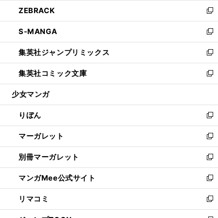
ウ
ン
ウ
し
ZEBRACK
く
で
ド
ィ
い
新
開
ウ
ン
ウ
し
S-MANGA
く
で
ド
ィ
い
新
開
ウ
ン
ウ
し
集英社ジャンプリミックス
く
で
ド
ィ
い
新
開
ウ
ン
ウ
し
集英社コミック文庫
く
で
ド
ィ
い
新
開
ウ
ン
ウ
し
少女マンガ
く
で
ド
ィ
い
開
ウ
ン
ウ
りぼん
く
で
ド
ィ
新
開
ウ
ン
し
マーガレット
く
で
ド
い
新
開
ウ
ウ
し
別冊マーガレット
く
で
ィ
い
新
開
ン
ウ
し
マンガMee公式サイト
く
ド
ィ
い
新
ウ
ン
ウ
し
リマコミ
で
ド
ィ
い
新
開
ウ
ン
ウ
し