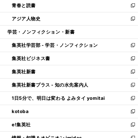
青春と読書
で
ド
ィ
い
新
開
ウ
ン
ウ
し
アジア人物史
く
で
ド
ィ
い
新
開
ウ
ン
ウ
し
学芸・ノンフィクション・新書
く
で
ド
ィ
い
開
ウ
ン
ウ
集英社学芸部 - 学芸・ノンフィクション
く
で
ド
ィ
新
開
ウ
ン
し
集英社ビジネス書
く
で
ド
い
新
開
ウ
ウ
し
集英社新書
く
で
ィ
い
新
開
ン
ウ
し
集英社新書プラス - 知の水先案内人
く
ド
ィ
い
新
ウ
ン
ウ
し
1日5分で、明日は変わる よみタイ yomitai
で
ド
ィ
い
新
開
ウ
ン
ウ
し
kotoba
く
で
ド
ィ
い
新
開
ウ
ン
ウ
し
e!集英社
く
で
ド
ィ
い
新
開
ウ
ン
ウ
し
情報・知識＆オピニオン imidas
く
で