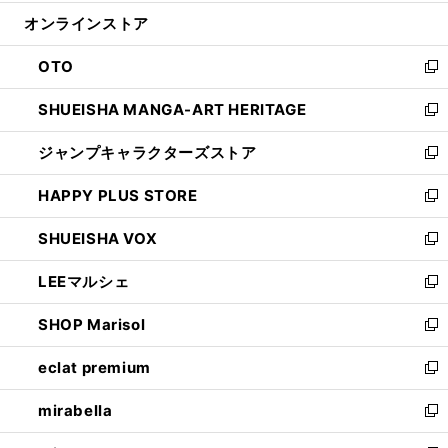
開
ン
ウ
オンラインストア
く
ド
ィ
ウ
ン
OTO
で
ド
新
開
ウ
し
SHUEISHA MANGA-ART HERITAGE
く
で
い
新
開
ウ
し
ジャンプキャラクターズストア
く
ィ
い
新
ン
ウ
し
HAPPY PLUS STORE
ド
ィ
い
新
ウ
ン
ウ
し
SHUEISHA VOX
で
ド
ィ
い
新
開
ウ
ン
ウ
し
LEEマルシェ
く
で
ド
ィ
い
新
開
ウ
ン
ウ
し
SHOP Marisol
く
で
ド
ィ
い
新
開
ウ
ン
ウ
し
eclat premium
く
で
ド
ィ
い
新
開
ウ
ン
ウ
し
mirabella
く
で
ド
ィ
い
新
開
ウ
ン
ウ
し