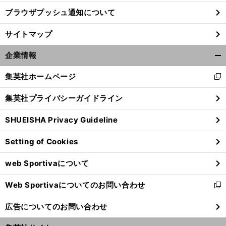
ブラウザプッシュ通知について
サイトマップ
企業情報
開
く/
集英社ホームページ
新
閉
し
じ
集英社プライバシーガイドライン
い
る
ウ
SHUEISHA Privacy Guideline
ィ
ン
Setting of Cookies
ド
ウ
web Sportivaについて
で
開
Web Sportivaについてのお問い合わせ
く
新
し
広告についてのお問い合わせ
い
ウ