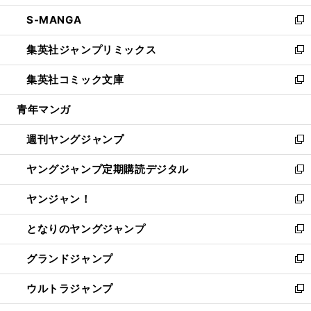
開
ウ
ン
ウ
し
S-MANGA
く
で
ド
ィ
い
新
開
ウ
ン
ウ
し
集英社ジャンプリミックス
く
で
ド
ィ
い
新
開
ウ
ン
ウ
し
集英社コミック文庫
く
で
ド
ィ
い
新
開
ウ
ン
ウ
し
青年マンガ
く
で
ド
ィ
い
開
ウ
ン
ウ
週刊ヤングジャンプ
く
で
ド
ィ
新
開
ウ
ン
し
ヤングジャンプ定期購読デジタル
く
で
ド
い
新
開
ウ
ウ
し
ヤンジャン！
く
で
ィ
い
新
開
ン
ウ
し
となりのヤングジャンプ
く
ド
ィ
い
新
ウ
ン
ウ
し
グランドジャンプ
で
ド
ィ
い
新
開
ウ
ン
ウ
し
ウルトラジャンプ
く
で
ド
ィ
い
新
開
ウ
ン
ウ
し