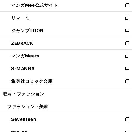
マンガMee公式サイト
く
ド
ィ
い
新
ウ
ン
ウ
し
リマコミ
で
ド
ィ
い
新
開
ウ
ン
ウ
し
ジャンプTOON
く
で
ド
ィ
い
新
開
ウ
ン
ウ
し
ZEBRACK
く
で
ド
ィ
い
新
開
ウ
ン
ウ
し
マンガMeets
く
で
ド
ィ
い
新
開
ウ
ン
ウ
し
S-MANGA
く
で
ド
ィ
い
新
開
ウ
ン
ウ
し
集英社コミック文庫
く
で
ド
ィ
い
新
開
ウ
ン
ウ
し
取材・ファッション
く
で
ド
ィ
い
開
ウ
ン
ウ
ファッション・美容
く
で
ド
ィ
開
ウ
ン
Seventeen
く
で
ド
新
開
ウ
し
non-no
く
で