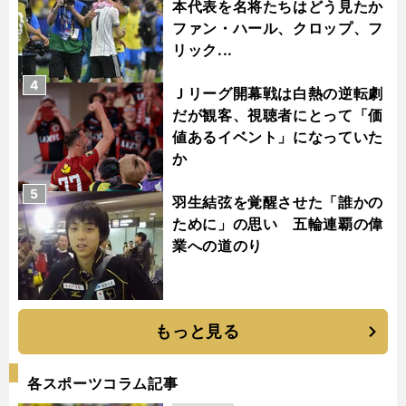
本代表を名将たちはどう見たか
ファン・ハール、クロップ、フ
リック...
4
Ｊリーグ開幕戦は白熱の逆転劇
だが観客、視聴者にとって「価
値あるイベント」になっていた
か
5
羽生結弦を覚醒させた「誰かの
ために」の思い 五輪連覇の偉
業への道のり
もっと見る
各スポーツコラム記事