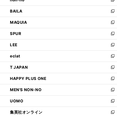
い
新
開
ウ
し
BAILA
く
ィ
い
新
ン
ウ
し
MAQUIA
ド
ィ
い
新
ウ
ン
ウ
し
SPUR
で
ド
ィ
い
新
開
ウ
ン
ウ
し
LEE
く
で
ド
ィ
い
新
開
ウ
ン
ウ
し
eclat
く
で
ド
ィ
い
新
開
ウ
ン
ウ
し
T JAPAN
く
で
ド
ィ
い
新
開
ウ
ン
ウ
し
HAPPY PLUS ONE
く
で
ド
ィ
い
新
開
ウ
ン
ウ
し
MEN'S NON-NO
く
で
ド
ィ
い
新
開
ウ
ン
ウ
し
UOMO
く
で
ド
ィ
い
新
開
ウ
ン
ウ
し
集英社オンライン
く
で
ド
ィ
い
新