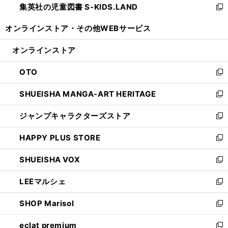
集英社の児童図書 S-KIDS.LAND
く
で
ド
い
新
開
ウ
ウ
し
オンラインストア・
その他WEBサービス
く
で
ィ
い
開
ン
ウ
オンラインストア
く
ド
ィ
ウ
ン
OTO
で
ド
新
開
ウ
し
SHUEISHA MANGA-ART HERITAGE
く
で
い
新
開
ウ
し
ジャンプキャラクターズストア
く
ィ
い
新
ン
ウ
し
HAPPY PLUS STORE
ド
ィ
い
新
ウ
ン
ウ
し
SHUEISHA VOX
で
ド
ィ
い
新
開
ウ
ン
ウ
し
LEEマルシェ
く
で
ド
ィ
い
新
開
ウ
ン
ウ
し
SHOP Marisol
く
で
ド
ィ
い
新
開
ウ
ン
ウ
し
eclat premium
く
で
ド
ィ
い
新