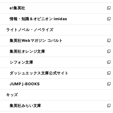
開
ウ
ン
ウ
し
e!集英社
く
で
ド
ィ
い
新
開
ウ
ン
ウ
し
情報・知識＆オピニオン imidas
く
で
ド
ィ
い
新
開
ウ
ン
ウ
し
ライトノベル・ノベライズ
く
で
ド
ィ
い
開
ウ
ン
ウ
集英社Webマガジン コバルト
く
で
ド
ィ
新
開
ウ
ン
し
集英社オレンジ文庫
く
で
ド
い
新
開
ウ
ウ
し
シフォン文庫
く
で
ィ
い
新
開
ン
ウ
し
ダッシュエックス文庫公式サイト
く
ド
ィ
い
新
ウ
ン
ウ
し
JUMP j-BOOKS
で
ド
ィ
い
新
開
ウ
ン
ウ
し
キッズ
く
で
ド
ィ
い
開
ウ
ン
ウ
集英社みらい文庫
く
で
ド
ィ
新
開
ウ
ン
し