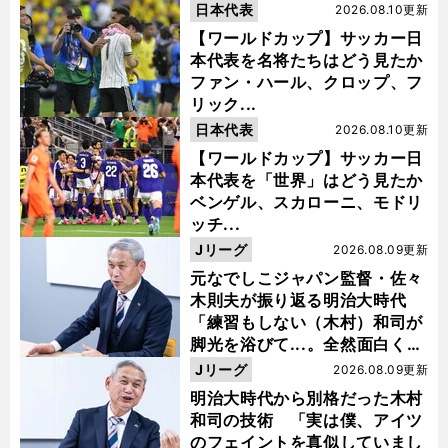
日本代表
2026.08.10更新
【ワールドカップ】サッカー日
本代表を名将たちはどう見たか
ファン・ハール、クロップ、フ
リック...
日本代表
2026.08.10更新
【ワールドカップ】サッカー日
本代表を「世界」はどう見たか
ベンゲル、スカローニ、モドリ
ッチ...
Jリーグ
2026.08.09更新
元なでしこジャパン監督・佐々
木則夫が振り返る明治大時代
「練習もしない（木村）和司が
脚光を浴びて...。全然面白くな
い４年間でした」
Jリーグ
2026.08.09更新
明治大時代から別格だった木村
和司の技術 「実は僕、アイツ
のフェイントを真似していまし