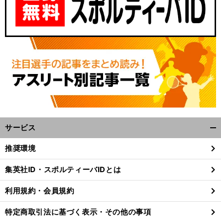
チ
」
。
前
へ
サービス
開
く/
推奨環境
閉
じ
集英社ID・スポルティーバIDとは
る
利用規約・会員規約
特定商取引法に基づく表示・その他の事項