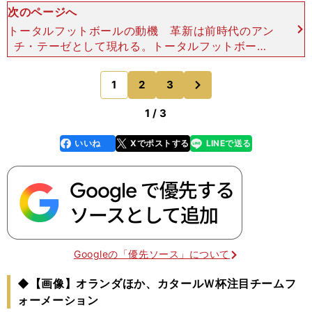
次のページへ
トータルフットボールの動機 革新は前時代のアン
チ・テーゼとして現れる。トータルフットボール
は、言わばカテナチオへの反逆だった。 1960年
代はインテルを中心に、イタリア勢のカテナチオが
次
1
2
3
のページへ
ヨーロッパを
1 / 3
いいね
Xでポストする
LINEで送る
line
faceboo
x
k
Googleの「優先ソース」について
◆【画像】オランダほか、カタールＷ杯注目チームフ
ォーメーション