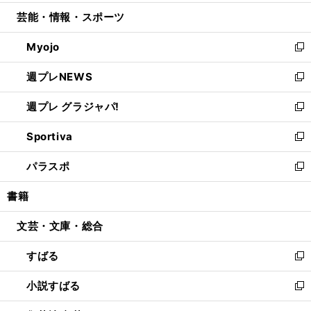
開
ウ
ン
ウ
し
芸能・情報・スポーツ
く
で
ド
ィ
い
開
ウ
ン
ウ
Myojo
く
で
ド
ィ
新
開
ウ
ン
し
週プレNEWS
く
で
ド
い
新
開
ウ
ウ
し
週プレ グラジャパ!
く
で
ィ
い
新
開
ン
ウ
し
Sportiva
く
ド
ィ
い
新
ウ
ン
ウ
し
パラスポ
で
ド
ィ
い
新
開
ウ
ン
ウ
し
書籍
く
で
ド
ィ
い
開
ウ
ン
ウ
文芸・文庫・総合
く
で
ド
ィ
開
ウ
ン
すばる
く
で
ド
新
開
ウ
し
小説すばる
く
で
い
新
開
ウ
し