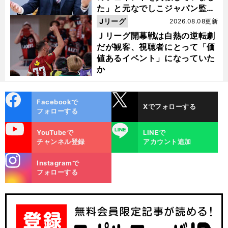
た」と元なでしこジャパン監
督・佐々木則夫
Jリーグ
2026.08.08更新
Ｊリーグ開幕戦は白熱の逆転劇
だが観客、視聴者にとって「価
値あるイベント」になっていた
か
cebo
X
Facebookで
Xでフォローする
ok
フォローする
uTube
LINE
YouTubeで
LINEで
チャンネル登録
アカウント追加
stagra
Instagramで
m
フォローする