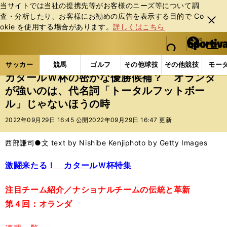
当サイトでは当社の提携先等がお客様のニーズ等について調
査・分析したり、お客様にお勧めの広告を表⽰する⽬的で Co
閉じ
okie を使⽤する場合があります。
詳しくはこちら
る
マイペ
web Sportiva (webスポルティーバ)
検索
メニュ
we
ー
サッカーの記事一覧
海外サッカー
海外サッカー
b
ジ
サッカー
競馬
ゴルフ
その他球技
その他競技
モー
ス
カタールＷ杯の密かな優勝候補？ オランダ
ポ
が強いのは、代名詞「トータルフットボー
ル
ル」じゃないほうの時
テ
ィ
2022年09月29日 16:45 公開
2022年09月29日 16:47 更新
ー
バ
西部謙司●文 text by Nishibe Kenji
photo by Getty Images
激闘来たる！ カタールＷ杯特集
注目チーム紹介／ナショナルチームの伝統と革新
第４回：オランダ