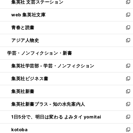
集英社 文芸ステーション
く
ィ
い
新
ン
ウ
し
web 集英社文庫
ド
ィ
い
新
ウ
ン
ウ
し
青春と読書
で
ド
ィ
い
新
開
ウ
ン
ウ
し
アジア人物史
く
で
ド
ィ
い
新
開
ウ
ン
ウ
し
学芸・ノンフィクション・新書
く
で
ド
ィ
い
開
ウ
ン
ウ
集英社学芸部 - 学芸・ノンフィクション
く
で
ド
ィ
新
開
ウ
ン
し
集英社ビジネス書
く
で
ド
い
新
開
ウ
ウ
し
集英社新書
く
で
ィ
い
新
開
ン
ウ
し
集英社新書プラス - 知の水先案内人
く
ド
ィ
い
新
ウ
ン
ウ
し
1日5分で、明日は変わる よみタイ yomitai
で
ド
ィ
い
新
開
ウ
ン
ウ
し
kotoba
く
で
ド
ィ
い
新