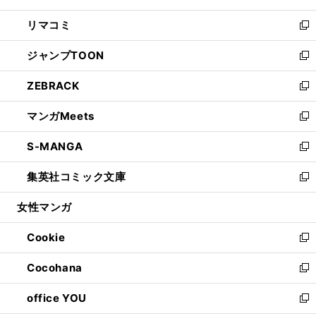
ウ
ン
ウ
し
リマコミ
で
ド
ィ
い
新
開
ウ
ン
ウ
し
ジャンプTOON
く
で
ド
ィ
い
新
開
ウ
ン
ウ
し
ZEBRACK
く
で
ド
ィ
い
新
開
ウ
ン
ウ
し
マンガMeets
く
で
ド
ィ
い
新
開
ウ
ン
ウ
し
S-MANGA
く
で
ド
ィ
い
新
開
ウ
ン
ウ
し
集英社コミック文庫
く
で
ド
ィ
い
新
開
ウ
ン
ウ
し
女性マンガ
く
で
ド
ィ
い
開
ウ
ン
ウ
Cookie
く
で
ド
ィ
新
開
ウ
ン
し
Cocohana
く
で
ド
い
新
開
ウ
ウ
し
office YOU
く
で
ィ
い
新
開
ン
ウ
し