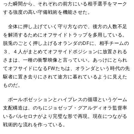
った瞬間から、それぞれの前方にいる相手選手をマーク
する強度の高い守備戦術を機能させた。
全体に押し上げていく守り方なので、後方の人数不足
を解消するためにオフサイドトラップを多用している。
脱兎のごとく押し上げるオランダのDFに、相手チームの
３、４人がまとめてオフサイドポジションに放置される
さまは、一種の衝撃映像と言っていい。あっけにとられ
てオフサイドになるFWたちは、オランダという時代の先
駆者に置き去りにされて途方に暮れているように見えた
ものだ。
ボールポゼッションとハイプレスの循環というゲーム
支配構造は、のちにジョゼップ・グアルディオラ監督率
いるバルセロナがより完璧な形で再現。現在につながる
戦術的な流れを作っている。