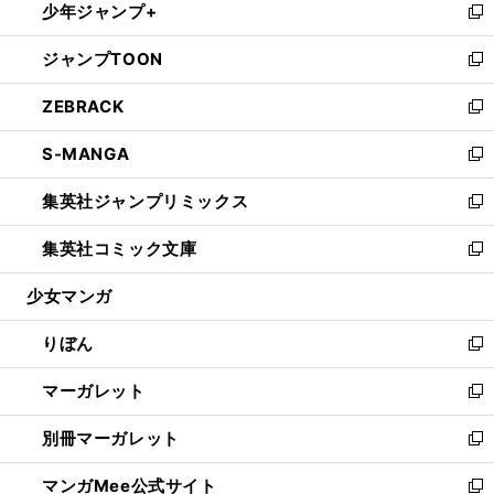
少年ジャンプ+
く
で
ド
ィ
い
新
開
ウ
ン
ウ
し
ジャンプTOON
く
で
ド
ィ
い
新
開
ウ
ン
ウ
し
ZEBRACK
く
で
ド
ィ
い
新
開
ウ
ン
ウ
し
S-MANGA
く
で
ド
ィ
い
新
開
ウ
ン
ウ
し
集英社ジャンプリミックス
く
で
ド
ィ
い
新
開
ウ
ン
ウ
し
集英社コミック文庫
く
で
ド
ィ
い
新
開
ウ
ン
ウ
し
少女マンガ
く
で
ド
ィ
い
開
ウ
ン
ウ
りぼん
く
で
ド
ィ
新
開
ウ
ン
し
マーガレット
く
で
ド
い
新
開
ウ
ウ
し
別冊マーガレット
く
で
ィ
い
新
開
ン
ウ
し
マンガMee公式サイト
く
ド
ィ
い
新