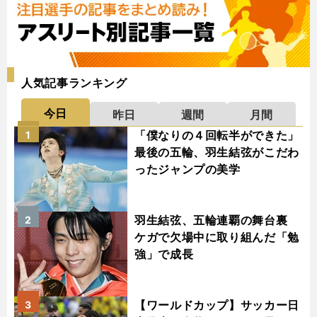
人気記事ランキング
今日
昨日
週間
月間
「僕なりの４回転半ができた」
1
最後の五輪、羽生結弦がこだわ
ったジャンプの美学
羽生結弦、五輪連覇の舞台裏
2
ケガで欠場中に取り組んだ「勉
強」で成長
【ワールドカップ】サッカー日
3