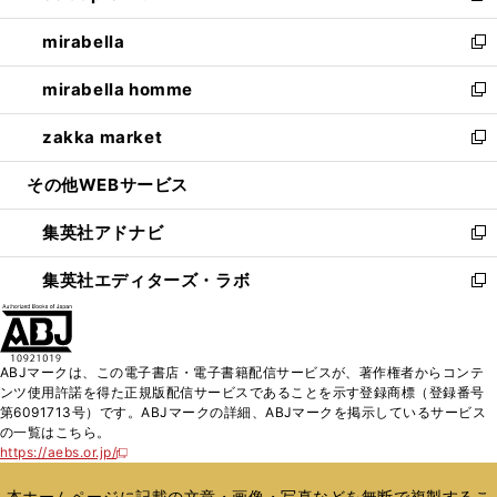
開
ウ
ン
ウ
し
mirabella
く
で
ド
ィ
い
新
開
ウ
ン
ウ
し
mirabella homme
く
で
ド
ィ
い
新
開
ウ
ン
ウ
し
zakka market
く
で
ド
ィ
い
新
開
ウ
ン
ウ
し
その他WEBサービス
く
で
ド
ィ
い
開
ウ
ン
ウ
集英社アドナビ
く
で
ド
ィ
新
開
ウ
ン
し
集英社エディターズ・ラボ
く
で
ド
い
新
開
ウ
ウ
し
く
で
ィ
い
開
ン
ウ
ABJマークは、この電子書店・電子書籍配信サービスが、著作権者からコンテ
く
ド
ィ
ンツ使用許諾を得た正規版配信サービスであることを示す登録商標（登録番号
ウ
ン
第6091713号）です。ABJマークの詳細、ABJマークを掲示しているサービス
で
ド
の一覧はこちら。
開
ウ
https://aebs.or.jp/
新
く
で
し
い
開
本ホームページに記載の文章・画像・写真などを無断で複製するこ