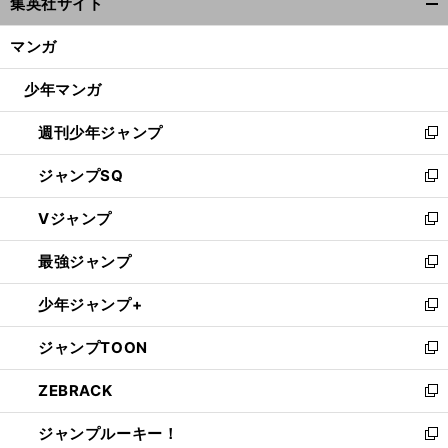
集英社サイト
ィ
開
ン
く/
マンガ
ド
閉
ウ
じ
少年マンガ
で
る
開
週刊少年ジャンプ
く
新
し
ジャンプSQ
い
新
ウ
し
Vジャンプ
ィ
い
新
ン
ウ
し
最強ジャンプ
ド
ィ
い
新
ウ
ン
ウ
し
少年ジャンプ+
で
ド
ィ
い
新
開
ウ
ン
ウ
し
ジャンプTOON
く
で
ド
ィ
い
新
開
ウ
ン
ウ
し
ZEBRACK
く
で
ド
ィ
い
新
開
ウ
ン
ウ
し
ジャンプルーキー！
く
で
ド
ィ
い
新