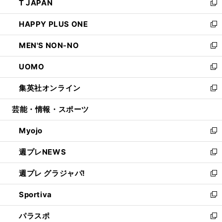
T JAPAN
く
で
ド
ィ
い
新
開
ウ
ン
ウ
し
HAPPY PLUS ONE
く
で
ド
ィ
い
新
開
ウ
ン
ウ
し
MEN'S NON-NO
く
で
ド
ィ
い
新
開
ウ
ン
ウ
し
UOMO
く
で
ド
ィ
い
新
開
ウ
ン
ウ
し
集英社オンライン
く
で
ド
ィ
い
新
開
ウ
ン
ウ
し
芸能・情報・スポーツ
く
で
ド
ィ
い
開
ウ
ン
ウ
Myojo
く
で
ド
ィ
新
開
ウ
ン
し
週プレNEWS
く
で
ド
い
新
開
ウ
ウ
し
週プレ グラジャパ!
く
で
ィ
い
新
開
ン
ウ
し
Sportiva
く
ド
ィ
い
新
ウ
ン
ウ
し
パラスポ
で
ド
ィ
い
新