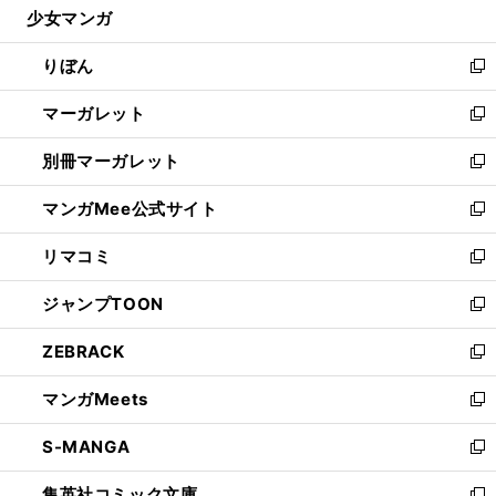
少女マンガ
く
で
ド
ィ
い
開
ウ
ン
ウ
りぼん
く
で
ド
ィ
新
開
ウ
ン
し
マーガレット
く
で
ド
い
新
開
ウ
ウ
し
別冊マーガレット
く
で
ィ
い
新
開
ン
ウ
し
マンガMee公式サイト
く
ド
ィ
い
新
ウ
ン
ウ
し
リマコミ
で
ド
ィ
い
新
開
ウ
ン
ウ
し
ジャンプTOON
く
で
ド
ィ
い
新
開
ウ
ン
ウ
し
ZEBRACK
く
で
ド
ィ
い
新
開
ウ
ン
ウ
し
マンガMeets
く
で
ド
ィ
い
新
開
ウ
ン
ウ
し
S-MANGA
く
で
ド
ィ
い
新
開
ウ
ン
ウ
し
集英社コミック文庫
く
で
ド