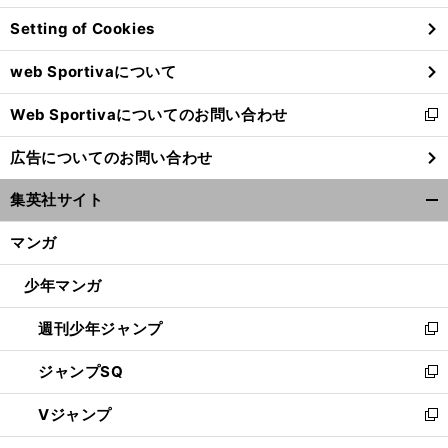
ン
Setting of Cookies
ド
ウ
web Sportivaについて
で
開
Web Sportivaについてのお問い合わせ
く
新
し
広告についてのお問い合わせ
い
ウ
集英社サイト
ィ
開
ン
く/
マンガ
ド
閉
ウ
じ
少年マンガ
で
る
開
週刊少年ジャンプ
く
新
し
ジャンプSQ
い
新
ウ
し
Vジャンプ
ィ
い
新
ン
ウ
し