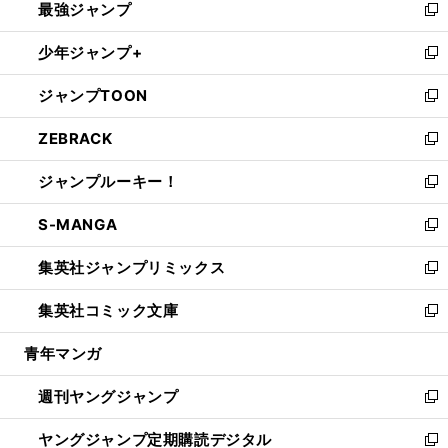
最強ジャンプ
ド
ィ
い
新
ウ
ン
ウ
し
少年ジャンプ+
で
ド
ィ
い
新
開
ウ
ン
ウ
し
ジャンプTOON
く
で
ド
ィ
い
新
開
ウ
ン
ウ
し
ZEBRACK
く
で
ド
ィ
い
新
開
ウ
ン
ウ
し
ジャンプルーキー！
く
で
ド
ィ
い
新
開
ウ
ン
ウ
し
S-MANGA
く
で
ド
ィ
い
新
開
ウ
ン
ウ
し
集英社ジャンプリミックス
く
で
ド
ィ
い
新
開
ウ
ン
ウ
し
集英社コミック文庫
く
で
ド
ィ
い
新
開
ウ
ン
ウ
し
青年マンガ
く
で
ド
ィ
い
開
ウ
ン
ウ
週刊ヤングジャンプ
く
で
ド
ィ
新
開
ウ
ン
し
ヤングジャンプ定期購読デジタル
く
で
ド
い
新