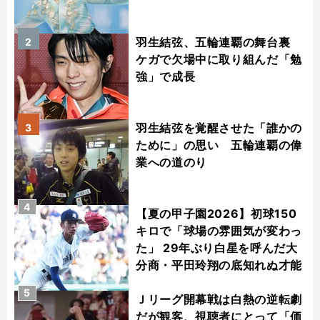
羽生結弦、五輪連覇の舞台裏
2
ケガで欠場中に取り組んだ「勉
強」で成長
羽生結弦を覚醒させた「誰かの
3
ために」の思い 五輪連覇の偉
業への道のり
4
【夏の甲子園2026】初球150
キロで「球場の雰囲気が変わっ
た」 29年ぶり白星を呼んだ大
分商・平田玲翔の底知れぬ才能
5
Ｊリーグ開幕戦は白熱の逆転劇
だが観客、視聴者にとって「価