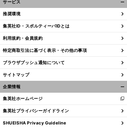
サービス
開
く/
推奨環境
閉
じ
集英社ID・スポルティーバIDとは
る
利用規約・会員規約
特定商取引法に基づく表示・その他の事項
ブラウザプッシュ通知について
サイトマップ
企業情報
開
く/
集英社ホームページ
新
閉
し
じ
集英社プライバシーガイドライン
い
る
ウ
SHUEISHA Privacy Guideline
ィ