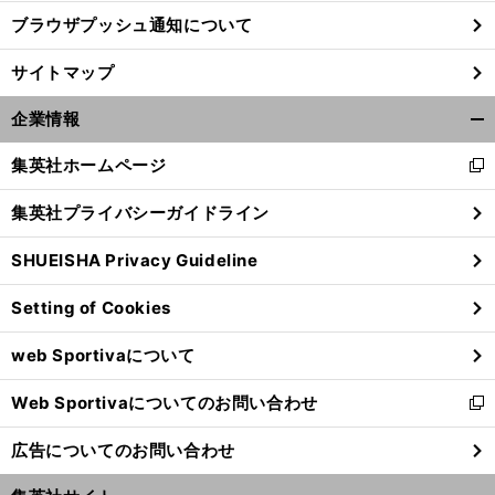
ブラウザプッシュ通知について
サイトマップ
企業情報
開
く/
集英社ホームページ
新
閉
し
じ
集英社プライバシーガイドライン
い
る
ウ
SHUEISHA Privacy Guideline
ィ
ン
Setting of Cookies
ド
ウ
web Sportivaについて
で
開
Web Sportivaについてのお問い合わせ
く
新
し
広告についてのお問い合わせ
い
ウ