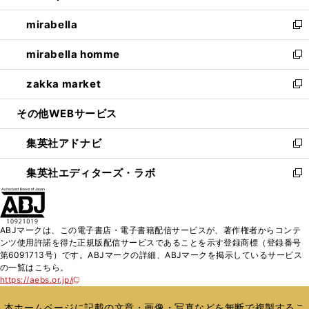
開
ウ
ン
ウ
し
mirabella
く
で
ド
ィ
い
新
開
ウ
ン
ウ
し
mirabella homme
く
で
ド
ィ
い
新
開
ウ
ン
ウ
し
zakka market
く
で
ド
ィ
い
新
開
ウ
ン
ウ
し
その他WEBサービス
く
で
ド
ィ
い
開
ウ
ン
ウ
集英社アドナビ
く
で
ド
ィ
新
開
ウ
ン
し
集英社エディターズ・ラボ
く
で
ド
い
新
開
ウ
ウ
し
く
で
ィ
い
開
ン
ウ
ABJマークは、この電子書店・電子書籍配信サービスが、著作権者からコンテ
く
ド
ィ
ンツ使用許諾を得た正規版配信サービスであることを示す登録商標（登録番号
ウ
ン
第6091713号）です。ABJマークの詳細、ABJマークを掲示しているサービス
で
ド
の一覧はこちら。
開
ウ
https://aebs.or.jp/
新
く
で
し
い
開
本ホームページに記載の文章・画像・写真などを無断で複製するこ