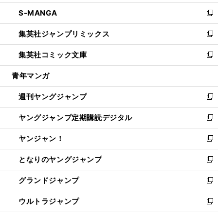
開
ウ
ン
ウ
し
S-MANGA
く
で
ド
ィ
い
新
開
ウ
ン
ウ
し
集英社ジャンプリミックス
く
で
ド
ィ
い
新
開
ウ
ン
ウ
し
集英社コミック文庫
く
で
ド
ィ
い
新
開
ウ
ン
ウ
し
青年マンガ
く
で
ド
ィ
い
開
ウ
ン
ウ
週刊ヤングジャンプ
く
で
ド
ィ
新
開
ウ
ン
し
ヤングジャンプ定期購読デジタル
く
で
ド
い
新
開
ウ
ウ
し
ヤンジャン！
く
で
ィ
い
新
開
ン
ウ
し
となりのヤングジャンプ
く
ド
ィ
い
新
ウ
ン
ウ
し
グランドジャンプ
で
ド
ィ
い
新
開
ウ
ン
ウ
し
ウルトラジャンプ
く
で
ド
ィ
い
新
開
ウ
ン
ウ
し