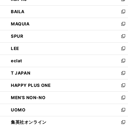
い
新
開
ウ
し
BAILA
く
ィ
い
新
ン
ウ
し
MAQUIA
ド
ィ
い
新
ウ
ン
ウ
し
SPUR
で
ド
ィ
い
新
開
ウ
ン
ウ
し
LEE
く
で
ド
ィ
い
新
開
ウ
ン
ウ
し
eclat
く
で
ド
ィ
い
新
開
ウ
ン
ウ
し
T JAPAN
く
で
ド
ィ
い
新
開
ウ
ン
ウ
し
HAPPY PLUS ONE
く
で
ド
ィ
い
新
開
ウ
ン
ウ
し
MEN'S NON-NO
く
で
ド
ィ
い
新
開
ウ
ン
ウ
し
UOMO
く
で
ド
ィ
い
新
開
ウ
ン
ウ
し
集英社オンライン
く
で
ド
ィ
い
新