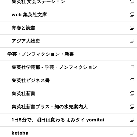
集英社 文芸ステーション
く
ィ
い
新
ン
ウ
し
web 集英社文庫
ド
ィ
い
新
ウ
ン
ウ
し
青春と読書
で
ド
ィ
い
新
開
ウ
ン
ウ
し
アジア人物史
く
で
ド
ィ
い
新
開
ウ
ン
ウ
し
学芸・ノンフィクション・新書
く
で
ド
ィ
い
開
ウ
ン
ウ
集英社学芸部 - 学芸・ノンフィクション
く
で
ド
ィ
新
開
ウ
ン
し
集英社ビジネス書
く
で
ド
い
新
開
ウ
ウ
し
集英社新書
く
で
ィ
い
新
開
ン
ウ
し
集英社新書プラス - 知の水先案内人
く
ド
ィ
い
新
ウ
ン
ウ
し
1日5分で、明日は変わる よみタイ yomitai
で
ド
ィ
い
新
開
ウ
ン
ウ
し
kotoba
く
で
ド
ィ
い
新