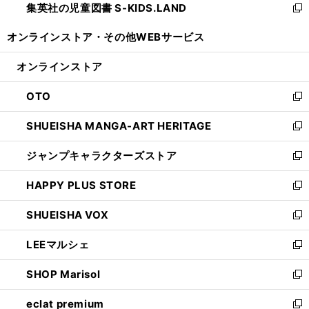
集英社の児童図書 S-KIDS.LAND
く
で
ド
い
新
開
ウ
ウ
し
オンラインストア・
その他WEBサービス
く
で
ィ
い
開
ン
ウ
オンラインストア
く
ド
ィ
ウ
ン
OTO
で
ド
新
開
ウ
し
SHUEISHA MANGA-ART HERITAGE
く
で
い
新
開
ウ
し
ジャンプキャラクターズストア
く
ィ
い
新
ン
ウ
し
HAPPY PLUS STORE
ド
ィ
い
新
ウ
ン
ウ
し
SHUEISHA VOX
で
ド
ィ
い
新
開
ウ
ン
ウ
し
LEEマルシェ
く
で
ド
ィ
い
新
開
ウ
ン
ウ
し
SHOP Marisol
く
で
ド
ィ
い
新
開
ウ
ン
ウ
し
eclat premium
く
で
ド
ィ
い
新