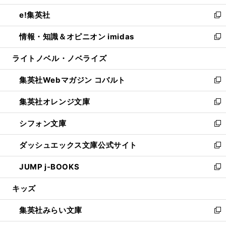
開
ウ
ン
ウ
し
e!集英社
く
で
ド
ィ
い
新
開
ウ
ン
ウ
し
情報・知識＆オピニオン imidas
く
で
ド
ィ
い
新
開
ウ
ン
ウ
し
ライトノベル・ノベライズ
く
で
ド
ィ
い
開
ウ
ン
ウ
集英社Webマガジン コバルト
く
で
ド
ィ
新
開
ウ
ン
し
集英社オレンジ文庫
く
で
ド
い
新
開
ウ
ウ
し
シフォン文庫
く
で
ィ
い
新
開
ン
ウ
し
ダッシュエックス文庫公式サイト
く
ド
ィ
い
新
ウ
ン
ウ
し
JUMP j-BOOKS
で
ド
ィ
い
新
開
ウ
ン
ウ
し
キッズ
く
で
ド
ィ
い
開
ウ
ン
ウ
集英社みらい文庫
く
で
ド
ィ
新
開
ウ
ン
し