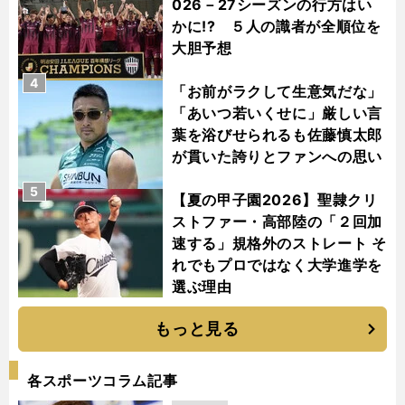
026－27シーズンの行方はい
かに!? ５人の識者が全順位を
大胆予想
4
「お前がラクして生意気だな」
「あいつ若いくせに」厳しい言
葉を浴びせられるも佐藤慎太郎
が貫いた誇りとファンへの思い
5
【夏の甲子園2026】聖隷クリ
ストファー・高部陸の「２回加
速する」規格外のストレート そ
れでもプロではなく大学進学を
選ぶ理由
もっと見る
各スポーツコラム記事