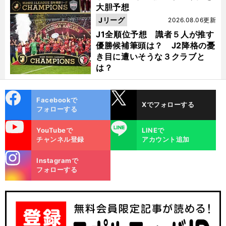
大胆予想
Jリーグ
2026.08.06更新
J1全順位予想 識者５人が推す
優勝候補筆頭は？ J2降格の憂
き目に遭いそうな３クラブと
は？
cebo
X
Facebookで
Xでフォローする
ok
フォローする
uTube
LINE
YouTubeで
LINEで
チャンネル登録
アカウント追加
stagra
Instagramで
m
フォローする