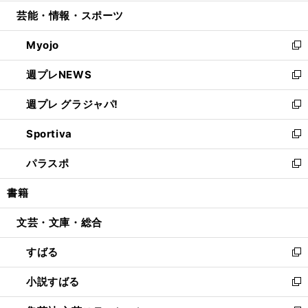
開
ウ
ン
ウ
し
芸能・情報・スポーツ
く
で
ド
ィ
い
開
ウ
ン
ウ
Myojo
く
で
ド
ィ
新
開
ウ
ン
し
週プレNEWS
く
で
ド
い
新
開
ウ
ウ
し
週プレ グラジャパ!
く
で
ィ
い
新
開
ン
ウ
し
Sportiva
く
ド
ィ
い
新
ウ
ン
ウ
し
パラスポ
で
ド
ィ
い
新
開
ウ
ン
ウ
し
書籍
く
で
ド
ィ
い
開
ウ
ン
ウ
文芸・文庫・総合
く
で
ド
ィ
開
ウ
ン
すばる
く
で
ド
新
開
ウ
し
小説すばる
く
で
い
新
開
ウ
し