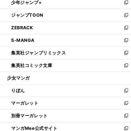
少年ジャンプ+
く
で
ド
ィ
い
新
開
ウ
ン
ウ
し
ジャンプTOON
く
で
ド
ィ
い
新
開
ウ
ン
ウ
し
ZEBRACK
く
で
ド
ィ
い
新
開
ウ
ン
ウ
し
S-MANGA
く
で
ド
ィ
い
新
開
ウ
ン
ウ
し
集英社ジャンプリミックス
く
で
ド
ィ
い
新
開
ウ
ン
ウ
し
集英社コミック文庫
く
で
ド
ィ
い
新
開
ウ
ン
ウ
し
少女マンガ
く
で
ド
ィ
い
開
ウ
ン
ウ
りぼん
く
で
ド
ィ
新
開
ウ
ン
し
マーガレット
く
で
ド
い
新
開
ウ
ウ
し
別冊マーガレット
く
で
ィ
い
新
開
ン
ウ
し
マンガMee公式サイト
く
ド
ィ
い
新