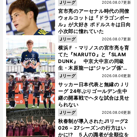
Jリーグ
2026.08.07更新
宮市亮のアーセナル時代の同僚
ウォルコットは『ドラゴンボー
ル』が大好き ポドルスキは日向
小次郎に憧れていた
Jリーグ
2026.08.07更新
横浜Ｆ・マリノスの宮市亮を育
てた『NARUTO』と『SLAM
DUNK』 中京大中京の同級
生・木原龍一は"ジャンプ係"だ
った
Jリーグ
2026.08.06更新
サッカー日本代表と無縁のＪリ
ーグ 24年ぶりゴールデン生中
継の開幕戦でヘタな試合は見せ
られない
Jリーグ
2026.08.06更新
秋春制が導入されたJ1リーグ2
026－27シーズンの行方はい
かに!? ５人の識者が全順位を