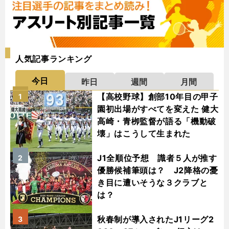
人気記事ランキング
今日
昨日
週間
月間
【高校野球】創部10年目の甲子
1
園初出場がすべてを変えた 健大
高崎・青栁監督が語る「機動破
壊」はこうして生まれた
J1全順位予想 識者５人が推す
2
優勝候補筆頭は？ J2降格の憂
き目に遭いそうな３クラブと
は？
秋春制が導入されたJ1リーグ2
3