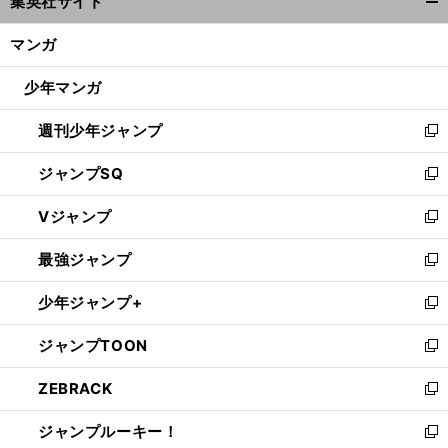
集英社サイト
ィ
開
ン
く/
マンガ
ド
閉
ウ
じ
少年マンガ
で
る
開
週刊少年ジャンプ
く
新
し
ジャンプSQ
い
新
ウ
し
Vジャンプ
ィ
い
新
ン
ウ
し
最強ジャンプ
ド
ィ
い
新
ウ
ン
ウ
し
少年ジャンプ+
で
ド
ィ
い
新
開
ウ
ン
ウ
し
ジャンプTOON
く
で
ド
ィ
い
新
開
ウ
ン
ウ
し
ZEBRACK
く
で
ド
ィ
い
新
開
ウ
ン
ウ
し
ジャンプルーキー！
く
で
ド
ィ
い
新