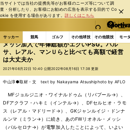
当サイトでは当社の提携先等がお客様のニーズ等について調
査・分析したり、お客様にお勧めの広告を表⽰する⽬的で Co
閉じ
okie を使⽤する場合があります。
詳しくはこちら
る
マイペ
web Sportiva (webスポルティーバ)
検索
メニュ
we
ー
サッカーの記事一覧
海外サッカー
海外サッカー
b
ジ
サッカー
競馬
ゴルフ
その他球技
その他競技
モー
ス
メッシ加入で年俸総額がエグいPSG。バル
ポ
サ、レアル、マンＵらと比べても高額で経営
ル
は大丈夫か
テ
ィ
2021年08月22日 10:40 公開
2022年08月16日 17:38 更新
ー
バ
中山淳●取材・文 text by Nakayama Atsushi
photo by AFLO
MFジョルジニオ・ワイナルドゥム（リバプール→）、
DFアクラフ・ハキミ（インテル→）、DFセルヒオ・ラモ
ス（レアル・マドリード→）、GKジャンルイジ・ドンナ
ルンマ（ミラン→）に続き、あのFWリオネル・メッシ
（バルセロナ→）が電撃加入したことによって、いよい