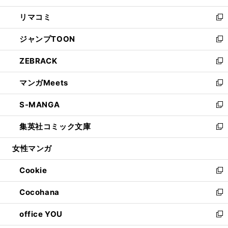
ウ
ン
ウ
し
リマコミ
で
ド
ィ
い
新
開
ウ
ン
ウ
し
ジャンプTOON
く
で
ド
ィ
い
新
開
ウ
ン
ウ
し
ZEBRACK
く
で
ド
ィ
い
新
開
ウ
ン
ウ
し
マンガMeets
く
で
ド
ィ
い
新
開
ウ
ン
ウ
し
S-MANGA
く
で
ド
ィ
い
新
開
ウ
ン
ウ
し
集英社コミック文庫
く
で
ド
ィ
い
新
開
ウ
ン
ウ
し
女性マンガ
く
で
ド
ィ
い
開
ウ
ン
ウ
Cookie
く
で
ド
ィ
新
開
ウ
ン
し
Cocohana
く
で
ド
い
新
開
ウ
ウ
し
office YOU
く
で
ィ
い
新
開
ン
ウ
し