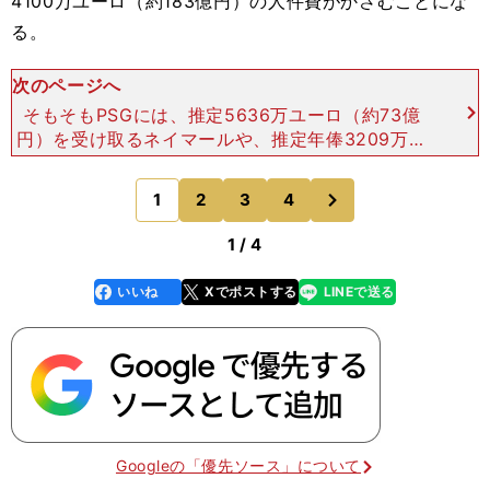
4100万ユーロ（約183億円）の人件費がかさむことにな
る。
次のページへ
そもそもPSGには、推定5636万ユーロ（約73億
円）を受け取るネイマールや、推定年俸3209万ユ
ーロ（約41億円）のエムバペのほか、DFプレスネ
ル・キンペンベ、DFマルキーニョス、MFマルコ・
次
1
2
3
4
のページへ
ヴェラ
1 / 4
いいね
Xでポストする
LINEで送る
line
faceboo
x
k
Googleの「優先ソース」について