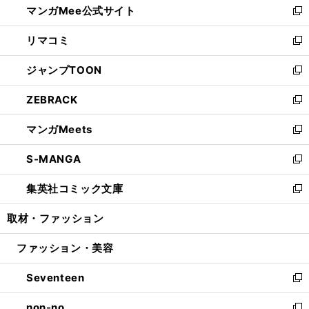
マンガMee公式サイト
く
ド
ィ
い
新
ウ
ン
ウ
し
リマコミ
で
ド
ィ
い
新
開
ウ
ン
ウ
し
ジャンプTOON
く
で
ド
ィ
い
新
開
ウ
ン
ウ
し
ZEBRACK
く
で
ド
ィ
い
新
開
ウ
ン
ウ
し
マンガMeets
く
で
ド
ィ
い
新
開
ウ
ン
ウ
し
S-MANGA
く
で
ド
ィ
い
新
開
ウ
ン
ウ
し
集英社コミック文庫
く
で
ド
ィ
い
新
開
ウ
ン
ウ
し
取材・ファッション
く
で
ド
ィ
い
開
ウ
ン
ウ
ファッション・美容
く
で
ド
ィ
開
ウ
ン
Seventeen
く
で
ド
新
開
ウ
し
non-no
く
で