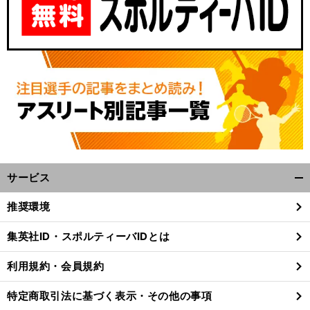
サービス
開
、
。
、
前
く/
へ
推奨環境
閉
じ
集英社ID・スポルティーバIDとは
る
利用規約・会員規約
特定商取引法に基づく表示・その他の事項