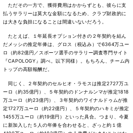
ただその一方で、獲得費用はかからずとも、彼らに支
払うサラリーは莫大な金額になるため、クラブ財政的に
は大きな負担になることは間違いないだろう。
たとえば、１年延長オプション付きの２年契約を結ん
だメッシの推定年俸は、グロス（税込み）で6364万ユー
ロ（約82億円／スポーツ選手のサラリー調査専門サイト
『CAPOLOGY』調べ。以下同様）。もちろん、チーム内
トップの高額報酬だ。
同じく、２年契約のセルヒオ・ラモスは推定2727万ユ
ーロ（約35億円）、５年契約のドンナルンマが推定1818
万ユーロ（約23億円）、３年契約のワイナルドゥムが推
定1727万ユーロ（約22億円）、５年契約のハキミが推定
1455万ユーロ（約19億円）といった具合。つまり、今夏
に新加入した５人の年俸を合わせると、ざっと約１億