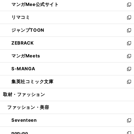
マンガMee公式サイト
く
ド
ィ
い
新
ウ
ン
ウ
し
リマコミ
で
ド
ィ
い
新
開
ウ
ン
ウ
し
ジャンプTOON
く
で
ド
ィ
い
新
開
ウ
ン
ウ
し
ZEBRACK
く
で
ド
ィ
い
新
開
ウ
ン
ウ
し
マンガMeets
く
で
ド
ィ
い
新
開
ウ
ン
ウ
し
S-MANGA
く
で
ド
ィ
い
新
開
ウ
ン
ウ
し
集英社コミック文庫
く
で
ド
ィ
い
新
開
ウ
ン
ウ
し
取材・ファッション
く
で
ド
ィ
い
開
ウ
ン
ウ
ファッション・美容
く
で
ド
ィ
開
ウ
ン
Seventeen
く
で
ド
新
開
ウ
し
non-no
く
で