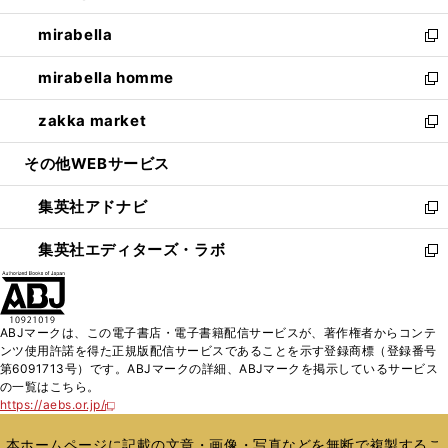
開
ウ
ン
ウ
し
mirabella
く
で
ド
ィ
い
新
開
ウ
ン
ウ
し
mirabella homme
く
で
ド
ィ
い
新
開
ウ
ン
ウ
し
zakka market
く
で
ド
ィ
い
新
開
ウ
ン
ウ
し
その他WEBサービス
く
で
ド
ィ
い
開
ウ
ン
ウ
集英社アドナビ
く
で
ド
ィ
新
開
ウ
ン
し
集英社エディターズ・ラボ
く
で
ド
い
新
開
ウ
ウ
し
く
で
ィ
い
開
ン
ウ
ABJマークは、この電子書店・電子書籍配信サービスが、著作権者からコンテ
く
ド
ィ
ンツ使用許諾を得た正規版配信サービスであることを示す登録商標（登録番号
ウ
ン
第6091713号）です。ABJマークの詳細、ABJマークを掲示しているサービス
で
ド
の一覧はこちら。
開
ウ
https://aebs.or.jp/
新
く
で
し
い
開
本ホームページに記載の文章・画像・写真などを無断で複製するこ