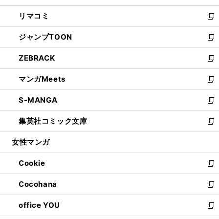
ウ
ン
ウ
し
リマコミ
で
ド
ィ
い
新
開
ウ
ン
ウ
し
ジャンプTOON
く
で
ド
ィ
い
新
開
ウ
ン
ウ
し
ZEBRACK
く
で
ド
ィ
い
新
開
ウ
ン
ウ
し
マンガMeets
く
で
ド
ィ
い
新
開
ウ
ン
ウ
し
S-MANGA
く
で
ド
ィ
い
新
開
ウ
ン
ウ
し
集英社コミック文庫
く
で
ド
ィ
い
新
開
ウ
ン
ウ
し
女性マンガ
く
で
ド
ィ
い
開
ウ
ン
ウ
Cookie
く
で
ド
ィ
新
開
ウ
ン
し
Cocohana
く
で
ド
い
新
開
ウ
ウ
し
office YOU
く
で
ィ
い
新
開
ン
ウ
し