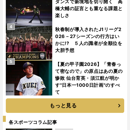
ダンスで新境地を切り開く 高
橋大輔の証言とも重なる課題と
楽しさ
4
秋春制が導入されたJ1リーグ2
026－27シーズンの行方はい
かに!? ５人の識者が全順位を
大胆予想
5
【夏の甲子園2026】「青春っ
て密なので」の原点はあの夏の
惨敗 仙台育英・須江航が明か
す"日本一1000日計画"のすべ
て
もっと見る
各スポーツコラム記事