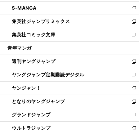
開
ウ
ン
ウ
し
S-MANGA
く
で
ド
ィ
い
新
開
ウ
ン
ウ
し
集英社ジャンプリミックス
く
で
ド
ィ
い
新
開
ウ
ン
ウ
し
集英社コミック文庫
く
で
ド
ィ
い
新
開
ウ
ン
ウ
し
青年マンガ
く
で
ド
ィ
い
開
ウ
ン
ウ
週刊ヤングジャンプ
く
で
ド
ィ
新
開
ウ
ン
し
ヤングジャンプ定期購読デジタル
く
で
ド
い
新
開
ウ
ウ
し
ヤンジャン！
く
で
ィ
い
新
開
ン
ウ
し
となりのヤングジャンプ
く
ド
ィ
い
新
ウ
ン
ウ
し
グランドジャンプ
で
ド
ィ
い
新
開
ウ
ン
ウ
し
ウルトラジャンプ
く
で
ド
ィ
い
新
開
ウ
ン
ウ
し