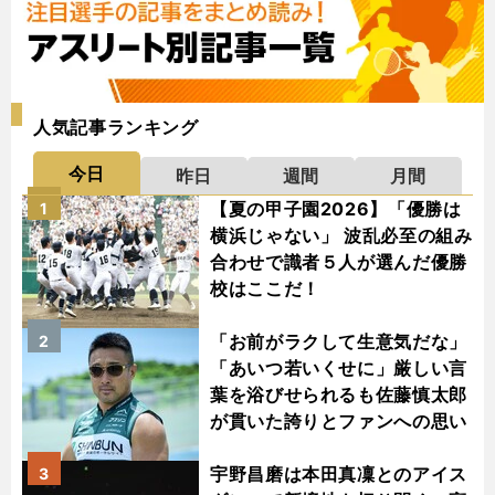
人気記事ランキング
今日
昨日
週間
月間
【夏の甲子園2026】「優勝は
1
横浜じゃない」 波乱必至の組み
合わせで識者５人が選んだ優勝
校はここだ！
「お前がラクして生意気だな」
2
「あいつ若いくせに」厳しい言
葉を浴びせられるも佐藤慎太郎
が貫いた誇りとファンへの思い
宇野昌磨は本田真凜とのアイス
3