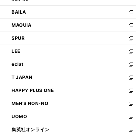
い
新
開
ウ
し
BAILA
く
ィ
い
新
ン
ウ
し
MAQUIA
ド
ィ
い
新
ウ
ン
ウ
し
SPUR
で
ド
ィ
い
新
開
ウ
ン
ウ
し
LEE
く
で
ド
ィ
い
新
開
ウ
ン
ウ
し
eclat
く
で
ド
ィ
い
新
開
ウ
ン
ウ
し
T JAPAN
く
で
ド
ィ
い
新
開
ウ
ン
ウ
し
HAPPY PLUS ONE
く
で
ド
ィ
い
新
開
ウ
ン
ウ
し
MEN'S NON-NO
く
で
ド
ィ
い
新
開
ウ
ン
ウ
し
UOMO
く
で
ド
ィ
い
新
開
ウ
ン
ウ
し
集英社オンライン
く
で
ド
ィ
い
新