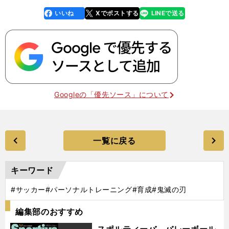
いいね
Xでポストする
LINEで送る
line
faceboo
x
k
Googleの「優先ソース」について
一覧に戻る
キーワード
#サッカー
#パーソナルトレーニング
#育成
#鬼滅の刃
編集部のおすすめ