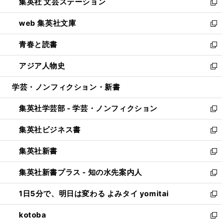
集英社 文芸ステーション
く
ィ
い
新
ン
ウ
し
web 集英社文庫
ド
ィ
い
新
ウ
ン
ウ
し
青春と読書
で
ド
ィ
い
新
開
ウ
ン
ウ
し
アジア人物史
く
で
ド
ィ
い
新
開
ウ
ン
ウ
し
学芸・ノンフィクション・新書
く
で
ド
ィ
い
開
ウ
ン
ウ
集英社学芸部 - 学芸・ノンフィクション
く
で
ド
ィ
新
開
ウ
ン
し
集英社ビジネス書
く
で
ド
い
新
開
ウ
ウ
し
集英社新書
く
で
ィ
い
新
開
ン
ウ
し
集英社新書プラス - 知の水先案内人
く
ド
ィ
い
新
ウ
ン
ウ
し
1日5分で、明日は変わる よみタイ yomitai
で
ド
ィ
い
新
開
ウ
ン
ウ
し
kotoba
く
で
ド
ィ
い
新