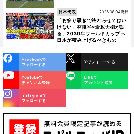
日本代表
2026.08.04更新
「お祭り騒ぎで終わらせてはい
けない」林陵平×岩政大樹が語
る、2030年ワールドカップへ
日本が積み上げるべきもの
cebo
X
Facebookで
Xでフォローする
ok
フォローする
uTube
LINE
YouTubeで
LINEで
チャンネル登録
アカウント追加
stagra
Instagramで
m
フォローする