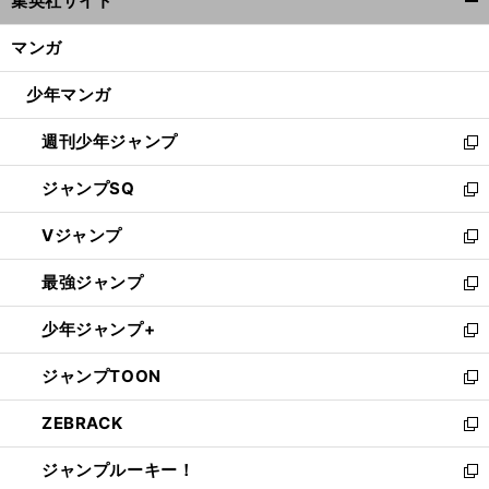
集英社サイト
ィ
開
ン
く/
マンガ
ド
閉
ウ
じ
少年マンガ
で
る
開
週刊少年ジャンプ
く
新
し
ジャンプSQ
い
新
ウ
し
Vジャンプ
ィ
い
新
ン
ウ
し
最強ジャンプ
ド
ィ
い
新
ウ
ン
ウ
し
少年ジャンプ+
で
ド
ィ
い
新
開
ウ
ン
ウ
し
ジャンプTOON
く
で
ド
ィ
い
新
開
ウ
ン
ウ
し
ZEBRACK
く
で
ド
ィ
い
新
開
ウ
ン
ウ
し
ジャンプルーキー！
く
で
ド
ィ
い
新