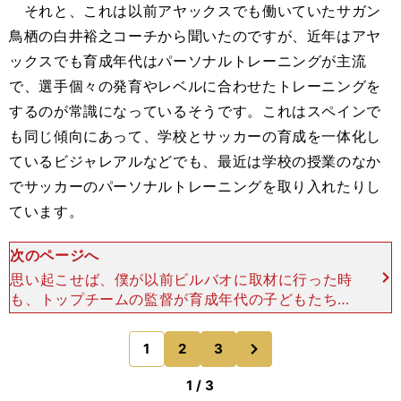
それと、これは以前アヤックスでも働いていたサガン
鳥栖の白井裕之コーチから聞いたのですが、近年はアヤ
ックスでも育成年代はパーソナルトレーニングが主流
で、選手個々の発育やレベルに合わせたトレーニングを
するのが常識になっているそうです。これはスペインで
も同じ傾向にあって、学校とサッカーの育成を一体化し
ているビジャレアルなどでも、最近は学校の授業のなか
でサッカーのパーソナルトレーニングを取り入れたりし
ています。
次のページへ
思い起こせば、僕が以前ビルバオに取材に行った時
も、トップチームの監督が育成年代の子どもたちに
「今日はセンターバックを集めてクリアの練習をし
ます」と言って、各年代のセンターバックの子だけ
次
1
2
3
のページへ
を集めて集中的に
1 / 3