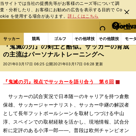
当サイトでは当社の提携先等がお客様のニーズ等について調
査・分析したり、お客様にお勧めの広告を表⽰する⽬的で Co
閉じ
okie を使⽤する場合があります。
詳しくはこちら
る
マイペ
web Sportiva (webスポルティーバ)
検索
メニュ
we
ー
サッカーの記事一覧
海外サッカー
海外サッカー
b
ジ
サッカー
競馬
ゴルフ
その他球技
その他競技
モー
ス
『鬼滅の刃』の剣士と酷似。サッカーの育成
ポ
の主流はパーソナルトレーニングへ
ル
テ
2021年03月17日 06:25 公開
2021年03月17日 06:28 更新
ィ
ー
バ
『鬼滅の刃』視点でサッカーを語り合う 第６回
サッカーの試合実況で日本随一のキャリアを持つ倉敷
保雄、サッカージャーナリスト、サッカー中継の解説者
として長年フットボールシーンを取材しつづける中山
淳、スペインでの取材経験を活かし、現地情報、試合分
析に定評のある小澤一郎――。普段は欧州チャンピオン