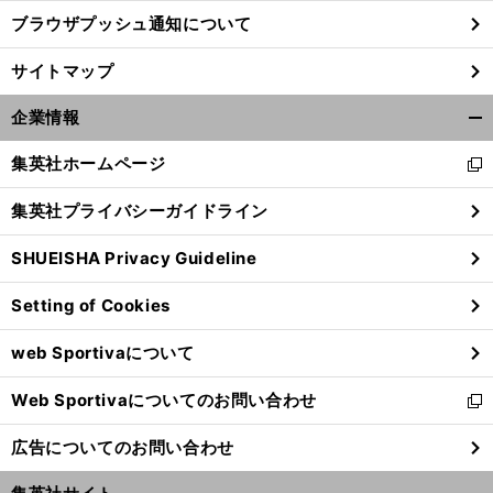
ブラウザプッシュ通知について
サイトマップ
企業情報
開
く/
集英社ホームページ
新
閉
し
じ
集英社プライバシーガイドライン
い
る
ウ
SHUEISHA Privacy Guideline
ィ
ン
Setting of Cookies
ド
ウ
web Sportivaについて
で
開
Web Sportivaについてのお問い合わせ
く
新
し
広告についてのお問い合わせ
い
ウ