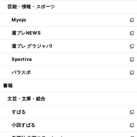
開
ウ
ン
ウ
し
芸能・情報・スポーツ
く
で
ド
ィ
い
開
ウ
ン
ウ
Myojo
く
で
ド
ィ
新
開
ウ
ン
し
週プレNEWS
く
で
ド
い
新
開
ウ
ウ
し
週プレ グラジャパ!
く
で
ィ
い
新
開
ン
ウ
し
Sportiva
く
ド
ィ
い
新
ウ
ン
ウ
し
パラスポ
で
ド
ィ
い
新
開
ウ
ン
ウ
し
書籍
く
で
ド
ィ
い
開
ウ
ン
ウ
文芸・文庫・総合
く
で
ド
ィ
開
ウ
ン
すばる
く
で
ド
新
開
ウ
し
小説すばる
く
で
い
新
開
ウ
し