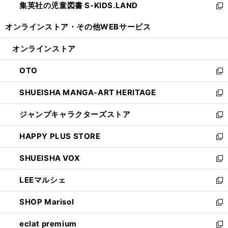
集英社の児童図書 S-KIDS.LAND
く
で
ド
い
新
開
ウ
ウ
し
オンラインストア・
その他WEBサービス
く
で
ィ
い
開
ン
ウ
オンラインストア
く
ド
ィ
ウ
ン
OTO
で
ド
新
開
ウ
し
SHUEISHA MANGA-ART HERITAGE
く
で
い
新
開
ウ
し
ジャンプキャラクターズストア
く
ィ
い
新
ン
ウ
し
HAPPY PLUS STORE
ド
ィ
い
新
ウ
ン
ウ
し
SHUEISHA VOX
で
ド
ィ
い
新
開
ウ
ン
ウ
し
LEEマルシェ
く
で
ド
ィ
い
新
開
ウ
ン
ウ
し
SHOP Marisol
く
で
ド
ィ
い
新
開
ウ
ン
ウ
し
eclat premium
く
で
ド
ィ
い
新