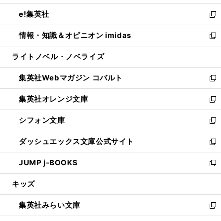
開
ウ
ン
ウ
し
e!集英社
く
で
ド
ィ
い
新
開
ウ
ン
ウ
し
情報・知識＆オピニオン imidas
く
で
ド
ィ
い
新
開
ウ
ン
ウ
し
ライトノベル・ノベライズ
く
で
ド
ィ
い
開
ウ
ン
ウ
集英社Webマガジン コバルト
く
で
ド
ィ
新
開
ウ
ン
し
集英社オレンジ文庫
く
で
ド
い
新
開
ウ
ウ
し
シフォン文庫
く
で
ィ
い
新
開
ン
ウ
し
ダッシュエックス文庫公式サイト
く
ド
ィ
い
新
ウ
ン
ウ
し
JUMP j-BOOKS
で
ド
ィ
い
新
開
ウ
ン
ウ
し
キッズ
く
で
ド
ィ
い
開
ウ
ン
ウ
集英社みらい文庫
く
で
ド
ィ
新
開
ウ
ン
し