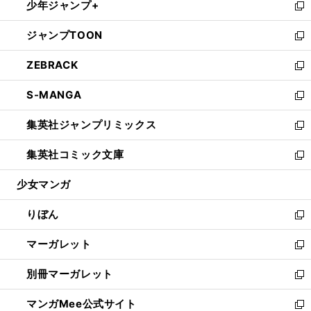
少年ジャンプ+
く
で
ド
ィ
い
新
開
ウ
ン
ウ
し
ジャンプTOON
く
で
ド
ィ
い
新
開
ウ
ン
ウ
し
ZEBRACK
く
で
ド
ィ
い
新
開
ウ
ン
ウ
し
S-MANGA
く
で
ド
ィ
い
新
開
ウ
ン
ウ
し
集英社ジャンプリミックス
く
で
ド
ィ
い
新
開
ウ
ン
ウ
し
集英社コミック文庫
く
で
ド
ィ
い
新
開
ウ
ン
ウ
し
少女マンガ
く
で
ド
ィ
い
開
ウ
ン
ウ
りぼん
く
で
ド
ィ
新
開
ウ
ン
し
マーガレット
く
で
ド
い
新
開
ウ
ウ
し
別冊マーガレット
く
で
ィ
い
新
開
ン
ウ
し
マンガMee公式サイト
く
ド
ィ
い
新