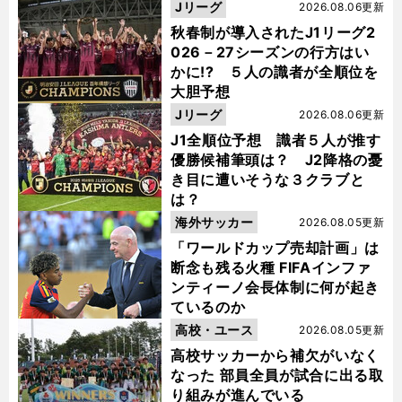
Jリーグ
2026.08.06更新
秋春制が導入されたJ1リーグ2
026－27シーズンの行方はい
かに!? ５人の識者が全順位を
大胆予想
Jリーグ
2026.08.06更新
J1全順位予想 識者５人が推す
優勝候補筆頭は？ J2降格の憂
き目に遭いそうな３クラブと
は？
海外サッカー
2026.08.05更新
「ワールドカップ売却計画」は
断念も残る火種 FIFAインファ
ンティーノ会長体制に何が起き
ているのか
高校・ユース
2026.08.05更新
高校サッカーから補欠がいなく
なった 部員全員が試合に出る取
り組みが進んでいる