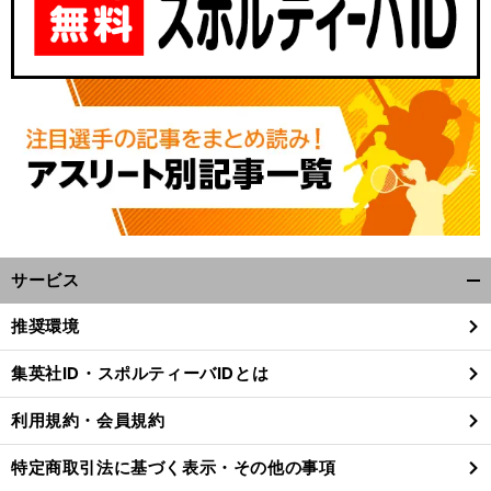
サービス
開
、
」
、
前
く/
へ
推奨環境
閉
じ
集英社ID・スポルティーバIDとは
る
利用規約・会員規約
特定商取引法に基づく表示・その他の事項