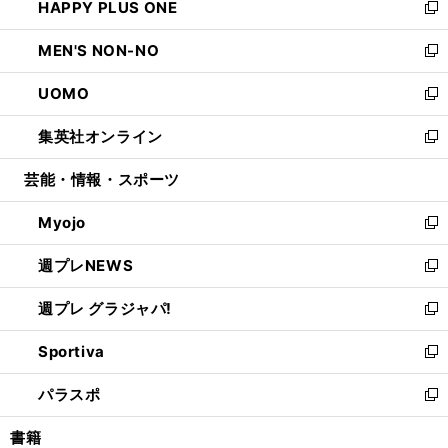
HAPPY PLUS ONE
く
で
ド
ィ
い
新
開
ウ
ン
ウ
し
MEN'S NON-NO
く
で
ド
ィ
い
新
開
ウ
ン
ウ
し
UOMO
く
で
ド
ィ
い
新
開
ウ
ン
ウ
し
集英社オンライン
く
で
ド
ィ
い
新
開
ウ
ン
ウ
し
芸能・情報・スポーツ
く
で
ド
ィ
い
開
ウ
ン
ウ
Myojo
く
で
ド
ィ
新
開
ウ
ン
し
週プレNEWS
く
で
ド
い
新
開
ウ
ウ
し
週プレ グラジャパ!
く
で
ィ
い
新
開
ン
ウ
し
Sportiva
く
ド
ィ
い
新
ウ
ン
ウ
し
パラスポ
で
ド
ィ
い
新
開
ウ
ン
ウ
し
書籍
く
で
ド
ィ
い