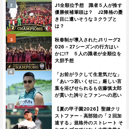
J1全順位予想 識者５人が推す
2
優勝候補筆頭は？ J2降格の憂
き目に遭いそうな３クラブと
は？
秋春制が導入されたJ1リーグ2
3
026－27シーズンの行方はい
かに!? ５人の識者が全順位を
大胆予想
4
「お前がラクして生意気だな」
「あいつ若いくせに」厳しい言
葉を浴びせられるも佐藤慎太郎
が貫いた誇りとファンへの思い
5
【夏の甲子園2026】聖隷クリ
ストファー・高部陸の「２回加
速する」規格外のストレート そ