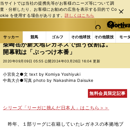
当サイトでは当社の提携先等がお客様のニーズ等について調
査・分析したり、お客様にお勧めの広告を表⽰する⽬的で Co
閉じ
okie を使⽤する場合があります。
詳しくはこちら
る
マイペ
web Sportiva (webスポルティーバ)
検索
メニュ
we
ー
サッカーの記事一覧
海外サッカー
海外サッカー
b
ジ
サッカー
競馬
ゴルフ
その他球技
その他競技
モー
ス
柴崎岳が新天地レガネスで担う役割は。
ポ
開幕戦は「ぶっつけ本番」
ル
テ
2020年09月09日 05:55 公開
2024年03月26日 16:04 更新
ィ
ー
小宮良之●文 text by Komiya Yoshiyuki
バ
中島大介●写真 photo by Nakashima Daisuke
無料会員限定記事
シリーズ「リーガに挑んだ日本人」はこちら＞＞
昨年、１部リーグに在籍していたレガネスの本拠地ブ