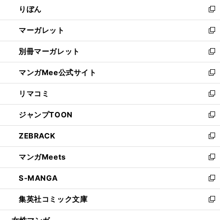
りぼん
く
で
ド
ィ
新
開
ウ
ン
し
マーガレット
く
で
ド
い
新
開
ウ
ウ
し
別冊マーガレット
く
で
ィ
い
新
開
ン
ウ
し
マンガMee公式サイト
く
ド
ィ
い
新
ウ
ン
ウ
し
リマコミ
で
ド
ィ
い
新
開
ウ
ン
ウ
し
ジャンプTOON
く
で
ド
ィ
い
新
開
ウ
ン
ウ
し
ZEBRACK
く
で
ド
ィ
い
新
開
ウ
ン
ウ
し
マンガMeets
く
で
ド
ィ
い
新
開
ウ
ン
ウ
し
S-MANGA
く
で
ド
ィ
い
新
開
ウ
ン
ウ
し
集英社コミック文庫
く
で
ド
ィ
い
新
開
ウ
ン
ウ
し
く