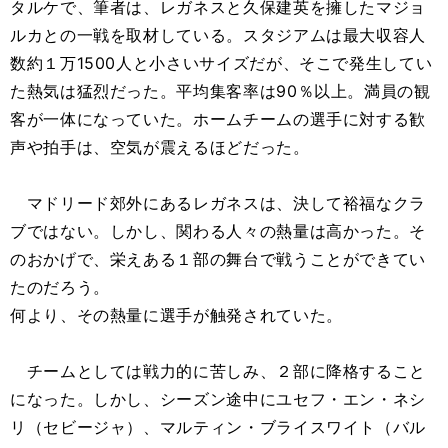
タルケで、筆者は、レガネスと久保建英を擁したマジョ
ルカとの一戦を取材している。スタジアムは最大収容人
数約１万1500人と小さいサイズだが、そこで発生してい
た熱気は猛烈だった。平均集客率は90％以上。満員の観
客が一体になっていた。ホームチームの選手に対する歓
声や拍手は、空気が震えるほどだった。
マドリード郊外にあるレガネスは、決して裕福なクラ
ブではない。しかし、関わる人々の熱量は高かった。そ
のおかげで、栄えある１部の舞台で戦うことができてい
たのだろう。
何より、その熱量に選手が触発されていた。
チームとしては戦力的に苦しみ、２部に降格すること
になった。しかし、シーズン途中にユセフ・エン・ネシ
リ（セビージャ）、マルティン・ブライスワイト（バル