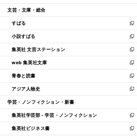
開
ウ
ン
ウ
文芸・文庫・総合
く
で
ド
ィ
開
ウ
ン
すばる
く
で
ド
新
開
ウ
し
小説すばる
く
で
い
新
開
ウ
し
集英社 文芸ステーション
く
ィ
い
新
ン
ウ
し
web 集英社文庫
ド
ィ
い
新
ウ
ン
ウ
し
青春と読書
で
ド
ィ
い
新
開
ウ
ン
ウ
し
アジア人物史
く
で
ド
ィ
い
新
開
ウ
ン
ウ
し
学芸・ノンフィクション・新書
く
で
ド
ィ
い
開
ウ
ン
ウ
集英社学芸部 - 学芸・ノンフィクション
く
で
ド
ィ
新
開
ウ
ン
し
集英社ビジネス書
く
で
ド
い
新
開
ウ
ウ
し