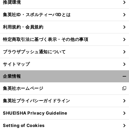
推奨環境
閉
じ
集英社ID・スポルティーバIDとは
る
利用規約・会員規約
特定商取引法に基づく表示・その他の事項
ブラウザプッシュ通知について
サイトマップ
企業情報
開
く/
集英社ホームページ
新
閉
し
じ
集英社プライバシーガイドライン
い
る
ウ
SHUEISHA Privacy Guideline
ィ
ン
Setting of Cookies
ド