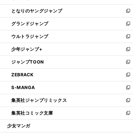
開
ン
ウ
し
となりのヤングジャンプ
く
ド
ィ
い
新
ウ
ン
ウ
し
グランドジャンプ
で
ド
ィ
い
新
開
ウ
ン
ウ
し
ウルトラジャンプ
く
で
ド
ィ
い
新
開
ウ
ン
ウ
し
少年ジャンプ+
く
で
ド
ィ
い
新
開
ウ
ン
ウ
し
ジャンプTOON
く
で
ド
ィ
い
新
開
ウ
ン
ウ
し
ZEBRACK
く
で
ド
ィ
い
新
開
ウ
ン
ウ
し
S-MANGA
く
で
ド
ィ
い
新
開
ウ
ン
ウ
し
集英社ジャンプリミックス
く
で
ド
ィ
い
新
開
ウ
ン
ウ
し
集英社コミック文庫
く
で
ド
ィ
い
新
開
ウ
ン
ウ
し
少女マンガ
く
で
ド
ィ
い
開
ウ
ン
ウ