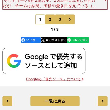
そしてリーグ戦42試合中、26試合に出場したわけ
だが、チームは結局、降格の憂き目を見ている（最
終節、対戦相手のフエンラブラダに大量のコロナ感
染者が出て試合が延期になった問題で、スペインサ
次
1
2
3
のページへ
ッカー連盟は変
1 / 3
いいね
Xでポストする
LINEで送る
line
faceboo
x
k
Googleの「優先ソース」について
一覧に戻る