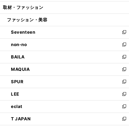
開
ウ
ン
ウ
し
取材・ファッション
く
で
ド
ィ
い
開
ウ
ン
ウ
ファッション・美容
く
で
ド
ィ
開
ウ
ン
Seventeen
く
で
ド
新
開
ウ
し
non-no
く
で
い
新
開
ウ
し
BAILA
く
ィ
い
新
ン
ウ
し
MAQUIA
ド
ィ
い
新
ウ
ン
ウ
し
SPUR
で
ド
ィ
い
新
開
ウ
ン
ウ
し
LEE
く
で
ド
ィ
い
新
開
ウ
ン
ウ
し
eclat
く
で
ド
ィ
い
新
開
ウ
ン
ウ
し
T JAPAN
く
で
ド
ィ
い
新
開
ウ
ン
ウ
し