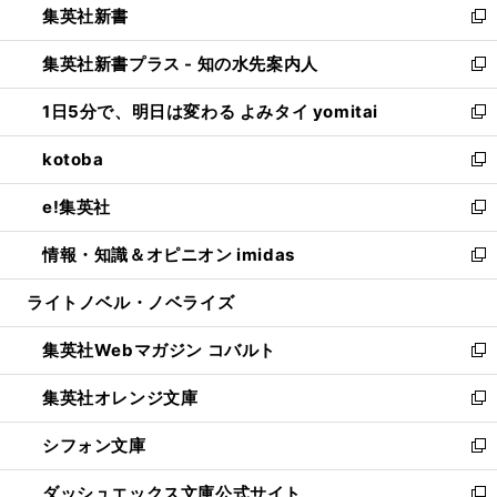
集英社新書
く
で
ィ
い
新
開
ン
ウ
し
集英社新書プラス - 知の水先案内人
く
ド
ィ
い
新
ウ
ン
ウ
し
1日5分で、明日は変わる よみタイ yomitai
で
ド
ィ
い
新
開
ウ
ン
ウ
し
kotoba
く
で
ド
ィ
い
新
開
ウ
ン
ウ
し
e!集英社
く
で
ド
ィ
い
新
開
ウ
ン
ウ
し
情報・知識＆オピニオン imidas
く
で
ド
ィ
い
新
開
ウ
ン
ウ
し
ライトノベル・ノベライズ
く
で
ド
ィ
い
開
ウ
ン
ウ
集英社Webマガジン コバルト
く
で
ド
ィ
新
開
ウ
ン
し
集英社オレンジ文庫
く
で
ド
い
新
開
ウ
ウ
し
シフォン文庫
く
で
ィ
い
新
開
ン
ウ
し
ダッシュエックス文庫公式サイト
く
ド
ィ
い