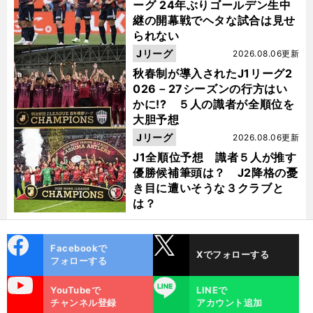
ーグ 24年ぶりゴールデン生中
継の開幕戦でヘタな試合は見せ
られない
Jリーグ
2026.08.06更新
秋春制が導入されたJ1リーグ2
026－27シーズンの行方はい
かに!? ５人の識者が全順位を
大胆予想
Jリーグ
2026.08.06更新
J1全順位予想 識者５人が推す
優勝候補筆頭は？ J2降格の憂
き目に遭いそうな３クラブと
は？
cebo
X
Facebookで
Xでフォローする
ok
フォローする
uTube
LINE
YouTubeで
LINEで
チャンネル登録
アカウント追加