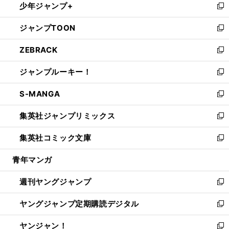
少年ジャンプ+
で
ド
ィ
い
新
開
ウ
ン
ウ
し
ジャンプTOON
く
で
ド
ィ
い
新
開
ウ
ン
ウ
し
ZEBRACK
く
で
ド
ィ
い
新
開
ウ
ン
ウ
し
ジャンプルーキー！
く
で
ド
ィ
い
新
開
ウ
ン
ウ
し
S-MANGA
く
で
ド
ィ
い
新
開
ウ
ン
ウ
し
集英社ジャンプリミックス
く
で
ド
ィ
い
新
開
ウ
ン
ウ
し
集英社コミック文庫
く
で
ド
ィ
い
新
開
ウ
ン
ウ
し
青年マンガ
く
で
ド
ィ
い
開
ウ
ン
ウ
週刊ヤングジャンプ
く
で
ド
ィ
新
開
ウ
ン
し
ヤングジャンプ定期購読デジタル
く
で
ド
い
新
開
ウ
ウ
し
ヤンジャン！
く
で
ィ
い
新