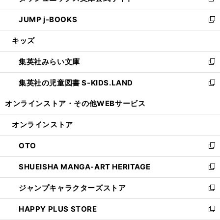
新
ウ
ン
ウ
し
JUMP j-BOOKS
で
ド
ィ
い
新
開
ウ
ン
ウ
し
キッズ
く
で
ド
ィ
い
開
ウ
ン
ウ
集英社みらい文庫
く
で
ド
ィ
新
開
ウ
ン
し
集英社の児童図書 S-KIDS.LAND
く
で
ド
い
新
開
ウ
ウ
し
オンラインストア・
その他WEBサービス
く
で
ィ
い
開
ン
ウ
オンラインストア
く
ド
ィ
ウ
ン
OTO
で
ド
新
開
ウ
し
SHUEISHA MANGA-ART HERITAGE
く
で
い
新
開
ウ
し
ジャンプキャラクターズストア
く
ィ
い
新
ン
ウ
し
HAPPY PLUS STORE
ド
ィ
い
新
ウ