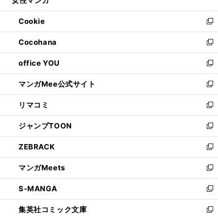
女性マンガ
で
ド
ィ
い
開
ウ
ン
ウ
Cookie
く
で
ド
ィ
新
開
ウ
ン
し
Cocohana
く
で
ド
い
新
開
ウ
ウ
し
office YOU
く
で
ィ
い
新
開
ン
ウ
し
マンガMee公式サイト
く
ド
ィ
い
新
ウ
ン
ウ
し
リマコミ
で
ド
ィ
い
新
開
ウ
ン
ウ
し
ジャンプTOON
く
で
ド
ィ
い
新
開
ウ
ン
ウ
し
ZEBRACK
く
で
ド
ィ
い
新
開
ウ
ン
ウ
し
マンガMeets
く
で
ド
ィ
い
新
開
ウ
ン
ウ
し
S-MANGA
く
で
ド
ィ
い
新
開
ウ
ン
ウ
し
集英社コミック文庫
く
で
ド
ィ
い
新