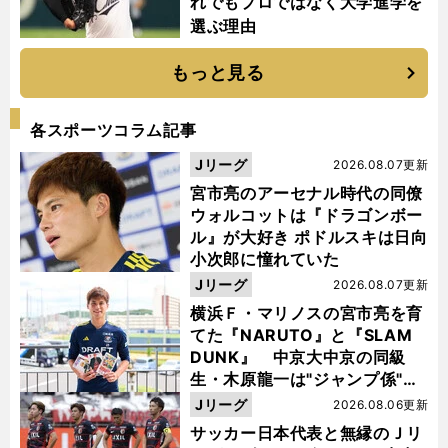
れでもプロではなく大学進学を
選ぶ理由
もっと見る
各スポーツコラム記事
Jリーグ
2026.08.07更新
宮市亮のアーセナル時代の同僚
ウォルコットは『ドラゴンボー
ル』が大好き ポドルスキは日向
小次郎に憧れていた
Jリーグ
2026.08.07更新
横浜Ｆ・マリノスの宮市亮を育
てた『NARUTO』と『SLAM
DUNK』 中京大中京の同級
生・木原龍一は"ジャンプ係"だ
った
Jリーグ
2026.08.06更新
サッカー日本代表と無縁のＪリ