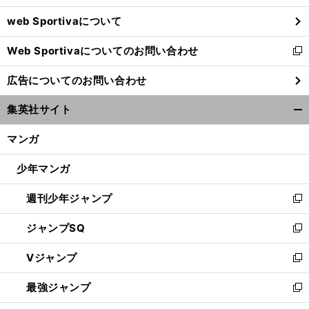
ウ
web Sportivaについて
で
開
Web Sportivaについてのお問い合わせ
く
新
し
広告についてのお問い合わせ
い
ウ
集英社サイト
ィ
開
ン
く/
マンガ
ド
閉
ウ
じ
少年マンガ
で
る
開
週刊少年ジャンプ
く
新
し
ジャンプSQ
い
新
ウ
し
Vジャンプ
ィ
い
新
ン
ウ
し
最強ジャンプ
ド
ィ
い
新
ウ
ン
ウ
し