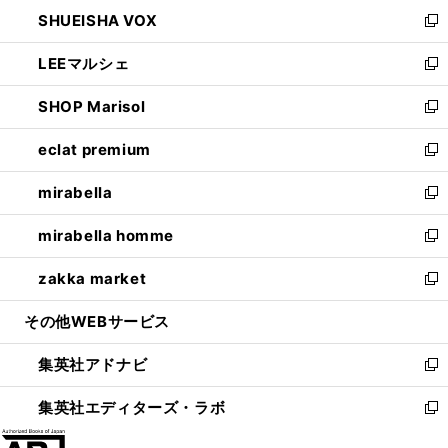
ン
ウ
し
SHUEISHA VOX
で
ド
ィ
い
新
開
ウ
ン
ウ
し
LEEマルシェ
く
で
ド
ィ
い
新
開
ウ
ン
ウ
し
SHOP Marisol
く
で
ド
ィ
い
新
開
ウ
ン
ウ
し
eclat premium
く
で
ド
ィ
い
新
開
ウ
ン
ウ
し
mirabella
く
で
ド
ィ
い
新
開
ウ
ン
ウ
し
mirabella homme
く
で
ド
ィ
い
新
開
ウ
ン
ウ
し
zakka market
く
で
ド
ィ
い
新
開
ウ
ン
ウ
し
その他WEBサービス
く
で
ド
ィ
い
開
ウ
ン
ウ
集英社アドナビ
く
で
ド
ィ
新
開
ウ
ン
し
集英社エディターズ・ラボ
く
で
ド
い
新
開
ウ
ウ
し