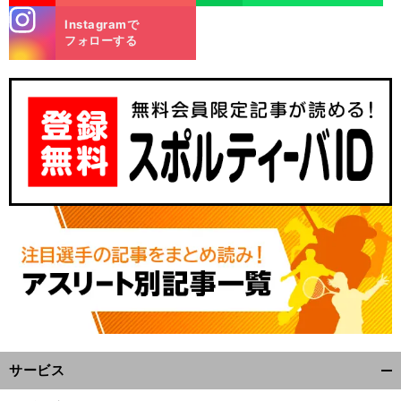
stagra
Instagramで
m
フォローする
、
前
へ
サービス
開
く/