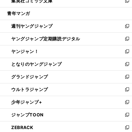
集英社コミック文庫
く
で
ド
ィ
い
新
開
ウ
ン
ウ
し
青年マンガ
く
で
ド
ィ
い
開
ウ
ン
ウ
週刊ヤングジャンプ
く
で
ド
ィ
新
開
ウ
ン
し
ヤングジャンプ定期購読デジタル
く
で
ド
い
新
開
ウ
ウ
し
ヤンジャン！
く
で
ィ
い
新
開
ン
ウ
し
となりのヤングジャンプ
く
ド
ィ
い
新
ウ
ン
ウ
し
グランドジャンプ
で
ド
ィ
い
新
開
ウ
ン
ウ
し
ウルトラジャンプ
く
で
ド
ィ
い
新
開
ウ
ン
ウ
し
少年ジャンプ+
く
で
ド
ィ
い
新
開
ウ
ン
ウ
し
ジャンプTOON
く
で
ド
ィ
い
新
開
ウ
ン
ウ
し
ZEBRACK
く
で
ド
ィ
い
新