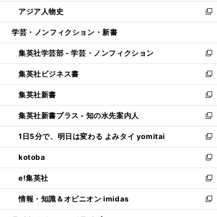
開
ウ
ン
ウ
し
アジア人物史
く
で
ド
ィ
い
新
開
ウ
ン
ウ
し
学芸・ノンフィクション・新書
く
で
ド
ィ
い
開
ウ
ン
ウ
集英社学芸部 - 学芸・ノンフィクション
く
で
ド
ィ
新
開
ウ
ン
し
集英社ビジネス書
く
で
ド
い
新
開
ウ
ウ
し
集英社新書
く
で
ィ
い
新
開
ン
ウ
し
集英社新書プラス - 知の水先案内人
く
ド
ィ
い
新
ウ
ン
ウ
し
1日5分で、明日は変わる よみタイ yomitai
で
ド
ィ
い
新
開
ウ
ン
ウ
し
kotoba
く
で
ド
ィ
い
新
開
ウ
ン
ウ
し
e!集英社
く
で
ド
ィ
い
新
開
ウ
ン
ウ
し
情報・知識＆オピニオン imidas
く
で
ド
ィ
い
新
開
ウ
ン
ウ
し