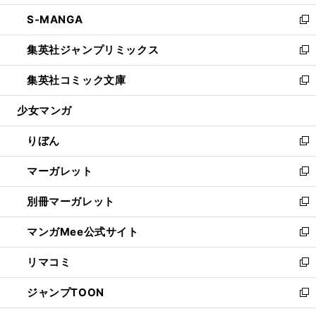
開
ウ
ン
ウ
し
S-MANGA
く
で
ド
ィ
い
新
開
ウ
ン
ウ
し
集英社ジャンプリミックス
く
で
ド
ィ
い
新
開
ウ
ン
ウ
し
集英社コミック文庫
く
で
ド
ィ
い
新
開
ウ
ン
ウ
し
少女マンガ
く
で
ド
ィ
い
開
ウ
ン
ウ
りぼん
く
で
ド
ィ
新
開
ウ
ン
し
マーガレット
く
で
ド
い
新
開
ウ
ウ
し
別冊マーガレット
く
で
ィ
い
新
開
ン
ウ
し
マンガMee公式サイト
く
ド
ィ
い
新
ウ
ン
ウ
し
リマコミ
で
ド
ィ
い
新
開
ウ
ン
ウ
し
ジャンプTOON
く
で
ド
ィ
い
新
開
ウ
ン
ウ
し