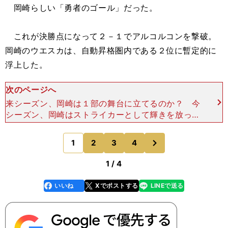
岡崎らしい「勇者のゴール」だった。
これが決勝点になって２－１でアルコルコンを撃破。
岡崎のウエスカは、自動昇格圏内である２位に暫定的に
浮上した。
次のページへ
来シーズン、岡崎は１部の舞台に立てるのか？ 今
シーズン、岡崎はストライカーとして輝きを放って
いる。なにより、ゴールに対する集中力は達人の域
と言える。 第35節、首位を走るカディス戦だっ
次
1
2
3
4
のページへ
た。FKからのボ
1 / 4
いいね
Xでポストする
LINEで送る
line
faceboo
x
k