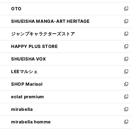
ウ
ン
OTO
で
ド
新
開
ウ
し
SHUEISHA MANGA-ART HERITAGE
く
で
い
新
開
ウ
し
ジャンプキャラクターズストア
く
ィ
い
新
ン
ウ
し
HAPPY PLUS STORE
ド
ィ
い
新
ウ
ン
ウ
し
SHUEISHA VOX
で
ド
ィ
い
新
開
ウ
ン
ウ
し
LEEマルシェ
く
で
ド
ィ
い
新
開
ウ
ン
ウ
し
SHOP Marisol
く
で
ド
ィ
い
新
開
ウ
ン
ウ
し
eclat premium
く
で
ド
ィ
い
新
開
ウ
ン
ウ
し
mirabella
く
で
ド
ィ
い
新
開
ウ
ン
ウ
し
mirabella homme
く
で
ド
ィ
い
新
開
ウ
ン
ウ
し