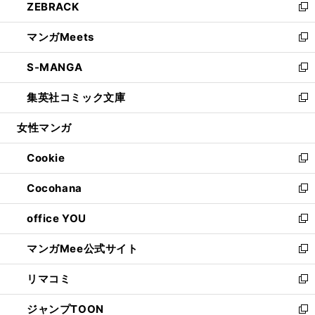
ZEBRACK
く
で
ド
ィ
い
新
開
ウ
ン
ウ
し
マンガMeets
く
で
ド
ィ
い
新
開
ウ
ン
ウ
し
S-MANGA
く
で
ド
ィ
い
新
開
ウ
ン
ウ
し
集英社コミック文庫
く
で
ド
ィ
い
新
開
ウ
ン
ウ
し
女性マンガ
く
で
ド
ィ
い
開
ウ
ン
ウ
Cookie
く
で
ド
ィ
新
開
ウ
ン
し
Cocohana
く
で
ド
い
新
開
ウ
ウ
し
office YOU
く
で
ィ
い
新
開
ン
ウ
し
マンガMee公式サイト
く
ド
ィ
い
新
ウ
ン
ウ
し
リマコミ
で
ド
ィ
い
新
開
ウ
ン
ウ
し
ジャンプTOON
く
で
ド
ィ
い
新