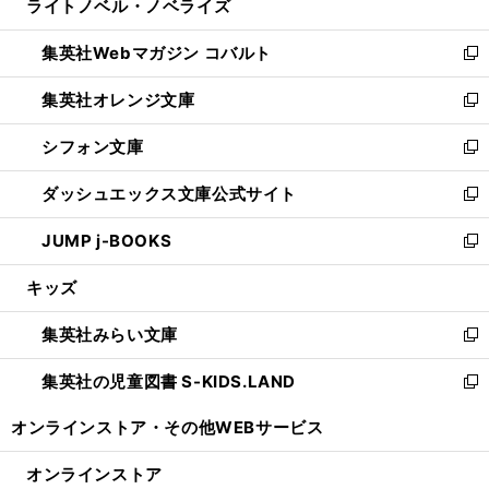
ライトノベル・ノベライズ
く
で
ド
ィ
い
開
ウ
ン
ウ
集英社Webマガジン コバルト
く
で
ド
ィ
新
開
ウ
ン
し
集英社オレンジ文庫
く
で
ド
い
新
開
ウ
ウ
し
シフォン文庫
く
で
ィ
い
新
開
ン
ウ
し
ダッシュエックス文庫公式サイト
く
ド
ィ
い
新
ウ
ン
ウ
し
JUMP j-BOOKS
で
ド
ィ
い
新
開
ウ
ン
ウ
し
キッズ
く
で
ド
ィ
い
開
ウ
ン
ウ
集英社みらい文庫
く
で
ド
ィ
新
開
ウ
ン
し
集英社の児童図書 S-KIDS.LAND
く
で
ド
い
新
開
ウ
ウ
し
オンラインストア・
その他WEBサービス
く
で
ィ
い
開
ン
ウ
オンラインストア
く
ド
ィ