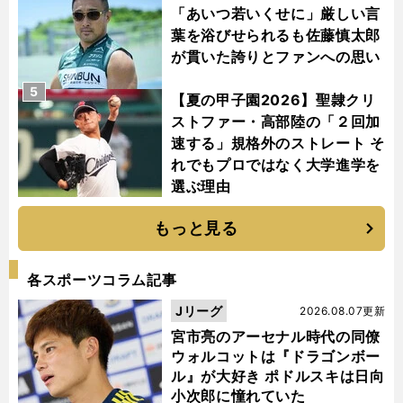
「あいつ若いくせに」厳しい言
葉を浴びせられるも佐藤慎太郎
が貫いた誇りとファンへの思い
5
【夏の甲子園2026】聖隷クリ
ストファー・高部陸の「２回加
速する」規格外のストレート そ
れでもプロではなく大学進学を
選ぶ理由
もっと見る
各スポーツコラム記事
Jリーグ
2026.08.07更新
宮市亮のアーセナル時代の同僚
ウォルコットは『ドラゴンボー
ル』が大好き ポドルスキは日向
小次郎に憧れていた