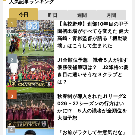
人気記事ランキング
今日
昨日
週間
月間
【高校野球】創部10年目の甲子
1
園初出場がすべてを変えた 健大
高崎・青栁監督が語る「機動破
壊」はこうして生まれた
J1全順位予想 識者５人が推す
2
優勝候補筆頭は？ J2降格の憂
き目に遭いそうな３クラブと
は？
秋春制が導入されたJ1リーグ2
3
026－27シーズンの行方はい
かに!? ５人の識者が全順位を
大胆予想
4
「お前がラクして生意気だな」