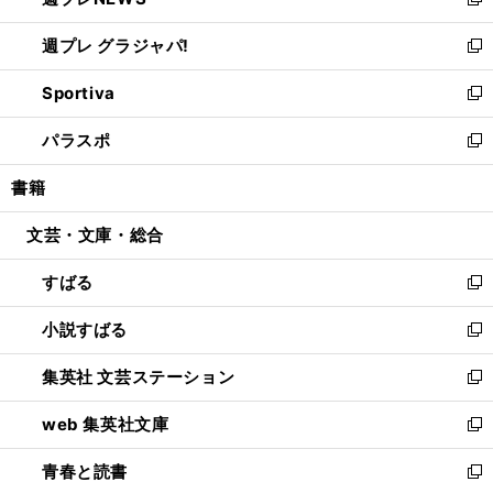
い
新
開
ウ
ウ
し
週プレ グラジャパ!
く
で
ィ
い
新
開
ン
ウ
し
Sportiva
く
ド
ィ
い
新
ウ
ン
ウ
し
パラスポ
で
ド
ィ
い
新
開
ウ
ン
ウ
し
書籍
く
で
ド
ィ
い
開
ウ
ン
ウ
文芸・文庫・総合
く
で
ド
ィ
開
ウ
ン
すばる
く
で
ド
新
開
ウ
し
小説すばる
く
で
い
新
開
ウ
し
集英社 文芸ステーション
く
ィ
い
新
ン
ウ
し
web 集英社文庫
ド
ィ
い
新
ウ
ン
ウ
し
青春と読書
で
ド
ィ
い
新