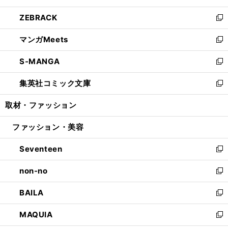
開
ウ
ン
ウ
し
ZEBRACK
く
で
ド
ィ
い
新
開
ウ
ン
ウ
し
マンガMeets
く
で
ド
ィ
い
新
開
ウ
ン
ウ
し
S-MANGA
く
で
ド
ィ
い
新
開
ウ
ン
ウ
し
集英社コミック文庫
く
で
ド
ィ
い
新
開
ウ
ン
ウ
し
取材・ファッション
く
で
ド
ィ
い
開
ウ
ン
ウ
ファッション・美容
く
で
ド
ィ
開
ウ
ン
Seventeen
く
で
ド
新
開
ウ
し
non-no
く
で
い
新
開
ウ
し
BAILA
く
ィ
い
新
ン
ウ
し
MAQUIA
ド
ィ
い
新
ウ
ン
ウ
し