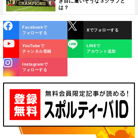
き目に遭いそうな３クラブと
は？
cebo
X
Facebookで
Xでフォローする
ok
フォローする
uTube
LINE
YouTubeで
LINEで
チャンネル登録
アカウント追加
stagra
Instagramで
m
フォローする