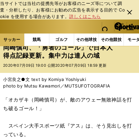
当サイトでは当社の提携先等がお客様のニーズ等について調
査・分析したり、お客様にお勧めの広告を表⽰する⽬的で Co
閉じ
okie を使⽤する場合があります。
詳しくはこちら
る
マイペ
web Sportiva (webスポルティーバ)
検索
メニュ
we
ー
サッカーの記事一覧
海外サッカー
海外サッカー
b
ジ
サッカー
競馬
ゴルフ
その他球技
その他競技
モー
ス
岡崎慎司、「勇者のゴール」で日本人
ポ
得点記録更新。集中力は達人の域
ル
テ
2020年07月09日 19:00 公開
2020年07月09日 18:59 更新
ィ
ー
小宮良之●文 text by Komiya Yoshiyuki
バ
photo by Mutsu Kawamori／MUTSUFOTOGRAFIA
「オカザキ（岡崎慎司）が、敵のアウェー無敗神話を打
ち破るゴール！」
スペイン大手スポーツ紙『アス』は、そう見出しを打
っている。