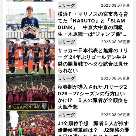
Jリーグ
2026.08.07更新
横浜Ｆ・マリノスの宮市亮を育
てた『NARUTO』と『SLAM
DUNK』 中京大中京の同級
生・木原龍一は"ジャンプ係"だ
った
Jリーグ
2026.08.06更新
サッカー日本代表と無縁のＪリ
ーグ 24年ぶりゴールデン生中
継の開幕戦でヘタな試合は見せ
られない
Jリーグ
2026.08.06更新
秋春制が導入されたJ1リーグ2
026－27シーズンの行方はい
かに!? ５人の識者が全順位を
大胆予想
Jリーグ
2026.08.06更新
J1全順位予想 識者５人が推す
優勝候補筆頭は？ J2降格の憂