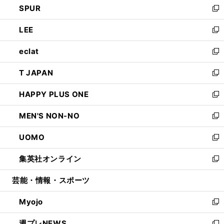
SPUR
で
ド
ィ
い
新
開
ウ
ン
ウ
し
LEE
く
で
ド
ィ
い
新
開
ウ
ン
ウ
し
eclat
く
で
ド
ィ
い
新
開
ウ
ン
ウ
し
T JAPAN
く
で
ド
ィ
い
新
開
ウ
ン
ウ
し
HAPPY PLUS ONE
く
で
ド
ィ
い
新
開
ウ
ン
ウ
し
MEN'S NON-NO
く
で
ド
ィ
い
新
開
ウ
ン
ウ
し
UOMO
く
で
ド
ィ
い
新
開
ウ
ン
ウ
し
集英社オンライン
く
で
ド
ィ
い
新
開
ウ
ン
ウ
し
芸能・情報・スポーツ
く
で
ド
ィ
い
開
ウ
ン
ウ
Myojo
く
で
ド
ィ
新
開
ウ
ン
し
週プレNEWS
く
で
ド