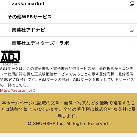
zakka market
く
で
ド
ィ
い
新
開
ウ
ン
ウ
し
その他WEBサービス
く
で
ド
ィ
い
開
ウ
ン
ウ
集英社アドナビ
く
で
ド
ィ
新
開
ウ
ン
し
集英社エディターズ・ラボ
く
で
ド
い
新
開
ウ
ウ
し
く
で
ィ
い
開
ン
ウ
ABJマークは、この電子書店・電子書籍配信サービスが、著作権者からコンテ
く
ド
ィ
ンツ使用許諾を得た正規版配信サービスであることを示す登録商標（登録番号
ウ
ン
第6091713号）です。ABJマークの詳細、ABJマークを掲示しているサービス
で
ド
の一覧はこちら。
開
ウ
https://aebs.or.jp/
新
く
で
し
い
開
本ホームページに記載の文章・画像・写真などを無断で複製するこ
ウ
く
とは法律で禁じられています。全ての著作権は株式会社 集英社に帰
ィ
属します。
ン
ド
© SHUEISHA Inc. All Rights Reserved.
ウ
で
開