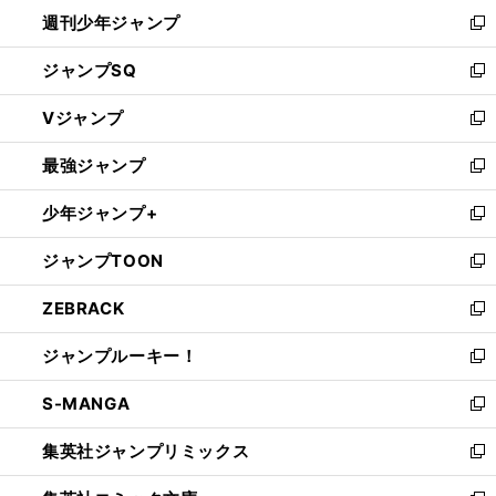
週刊少年ジャンプ
く
新
し
ジャンプSQ
い
新
ウ
し
Vジャンプ
ィ
い
新
ン
ウ
し
最強ジャンプ
ド
ィ
い
新
ウ
ン
ウ
し
少年ジャンプ+
で
ド
ィ
い
新
開
ウ
ン
ウ
し
ジャンプTOON
く
で
ド
ィ
い
新
開
ウ
ン
ウ
し
ZEBRACK
く
で
ド
ィ
い
新
開
ウ
ン
ウ
し
ジャンプルーキー！
く
で
ド
ィ
い
新
開
ウ
ン
ウ
し
S-MANGA
く
で
ド
ィ
い
新
開
ウ
ン
ウ
し
集英社ジャンプリミックス
く
で
ド
ィ
い
新
開
ウ
ン
ウ
し