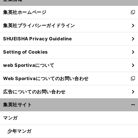
開
へ
く/
集英社ホームページ
新
閉
し
じ
集英社プライバシーガイドライン
い
る
ウ
SHUEISHA Privacy Guideline
ィ
ン
Setting of Cookies
ド
ウ
web Sportivaについて
で
開
Web Sportivaについてのお問い合わせ
く
新
し
広告についてのお問い合わせ
い
ウ
集英社サイト
ィ
開
ン
く/
マンガ
ド
閉
ウ
じ
少年マンガ
で
る
開