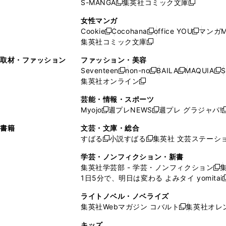
S-MANGA
集英社コミック文庫
し
新
し
新
ィ
ン
ィ
で
開
開
で
い
し
い
し
ン
ド
ン
女性マンガ
開
く
く
開
ウ
い
ウ
い
ド
ウ
ド
Cookie
Cocohana
office YOU
マンガM
く
く
新
新
新
ィ
ウ
ィ
ウ
ウ
で
ウ
集英社コミック文庫
し
新
し
し
ン
ィ
ン
ィ
で
開
で
い
し
い
い
ド
ン
ド
ン
取材・ファッション
ファッション・美容
開
く
開
ウ
い
ウ
ウ
ウ
ド
ウ
ド
Seventeen
non-no
BAILA
MAQUIA
S
く
く
新
新
新
新
ィ
ウ
ィ
ィ
で
ウ
で
ウ
集英社オンライン
し
新
し
し
し
ン
ィ
ン
ン
開
で
開
で
い
し
い
い
い
ド
ン
ド
ド
芸能・情報・スポーツ
く
開
く
開
ウ
い
ウ
ウ
ウ
ウ
ド
ウ
ウ
Myojo
週プレNEWS
週プレ グラジャパ!
く
く
新
新
新
ィ
ウ
ィ
ィ
ィ
で
ウ
で
で
し
し
ン
ィ
ン
ン
ン
書籍
文芸・文庫・総合
開
で
開
開
い
い
ド
ン
ド
ド
ド
すばる
小説すばる
集英社 文芸ステーシ
く
開
く
く
新
新
ウ
ウ
ウ
ド
ウ
ウ
ウ
く
し
し
ィ
ィ
学芸・ノンフィクション・新書
で
ウ
で
で
で
い
い
ン
ン
集英社学芸部 - 学芸・ノンフィクション
開
で
開
開
開
新
ウ
ウ
ド
ド
1日5分で、明日は変わる よみタイ yomitai
く
開
く
く
く
し
新
ィ
ィ
ウ
ウ
く
い
ン
ン
ライトノベル・ノベライズ
で
で
ウ
ド
ド
集英社Webマガジン コバルト
集英社オレ
開
開
新
ィ
ウ
ウ
く
く
し
ン
キッズ
で
で