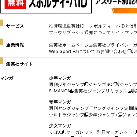
サービス
推奨環境
集英社ID・スポルティーバIDとは
ブラウザプッシュ通知について
サイトマッ
企業情報
集英社ホームページ
集英社プライバシー
新
Web Sportivaについてのお問い合わせ
広
し
新
い
し
集英社サイト
ウ
い
ィ
ウ
マンガ
少年マンガ
ン
ィ
週刊少年ジャンプ
ジャンプSQ
Vジャン
ド
ン
新
新
S-MANGA
集英社ジャンプリミックス
集
ウ
ド
新
し
し
新
で
ウ
し
い
い
し
青年マンガ
開
で
い
ウ
ウ
い
週刊ヤングジャンプ
ヤングジャンプ定期
新
く
開
ウ
ィ
ィ
ウ
ウルトラジャンプ
少年ジャンプ+
ジャン
新
し
新
く
ィ
ン
ン
ィ
し
い
し
ン
ド
ド
ン
少女マンガ
い
ウ
い
ド
ウ
ウ
ド
りぼん
マーガレット
別冊マーガレット
新
新
新
ウ
ィ
ウ
ウ
で
で
ウ