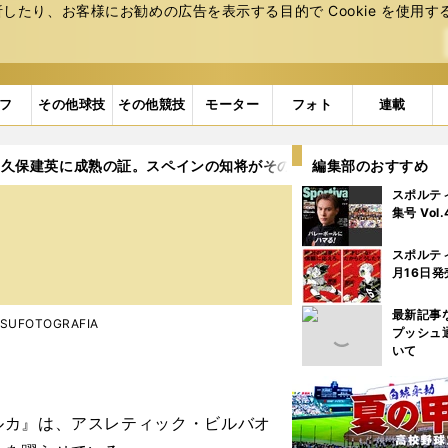
たり、お客様にお勧めの広告を表⽰する⽬的で Cookie を使⽤す
フ
その他球技
その他競技
モーター
フォト
連載
久保建英に成熟の証。スペインの知将がそのすごさを明確に語る
編集部のおすすめ
スポルテ
集号 Vol
スポルテ
月16日発
最新記事
TSUFOTOGRAFIA
プッシュ
いて
カ』は、アスレティック・ビルバオ