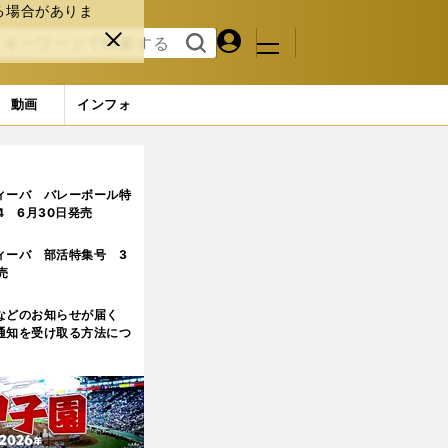
る場合がありま
マイペ
閉じ
検索
メニュ
ー
る
す
ジ
る
動画
インフォ
ィーバ バレーボール特
.4 6月30日発売
ィーバ 部活特集号 3
売
などのお知らせが届く
通知を受け取る方法につ