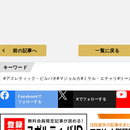
前の記事へ
一覧に戻る
キーワード
#アスレティック・ビルバオ
#マジョルカ
#ミケル・エチャリ
#リー
ebo
X
YouTube
Facebookで
Xでフォローする
ok
フォローする