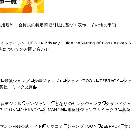
利用規約・会員規約
特定商取引法に基づく表示・その他の事項
プ
ガイドライン
SHUEISHA Privacy Guideline
Setting of Cookies
web 
告についてのお問い合わせ
プ
最強ジャンプ
少年ジャンプ+
ジャンプTOON
ZEBRACK
ジ
新
新
新
新
新
英社コミック文庫
し
新
し
し
し
し
い
い
し
い
い
い
ウ
ウ
い
ウ
ウ
ウ
購読デジタル
ヤンジャン！
となりのヤングジャンプ
グランドジ
新
新
新
ィ
ィ
ウ
ィ
ィ
ィ
プTOON
ZEBRACK
S-MANGA
集英社ジャンプリミックス
集英
新
し
新
し
新
し
新
ン
ン
ィ
ン
ン
ン
し
い
し
い
し
い
し
ド
ド
ン
ド
ド
ド
い
ウ
い
ウ
い
ウ
い
ウ
ウ
ド
ウ
ウ
ウ
マンガMee公式サイト
リマコミ
ジャンプTOON
ZEBRACK
マン
新
新
新
新
ウ
ィ
ウ
ィ
ウ
ィ
ウ
で
で
ウ
で
で
で