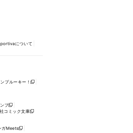
Sportivaについて
ャンプルーキー！
新
し
い
ウ
ャンプ
新
ィ
社コミック文庫
し
新
ン
い
し
ド
ウ
い
ウ
ガMeets
新
ィ
ウ
で