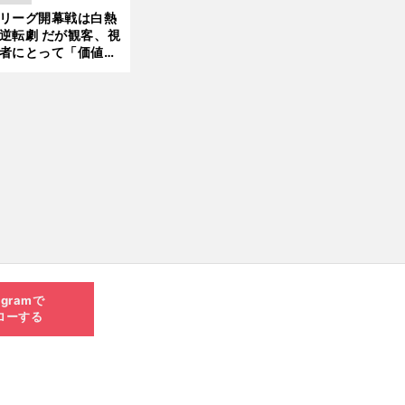
した」と元なでしこ
リーグ開幕戦は白熱
ャパン監督・佐々木
逆転劇 だが観客、視
夫
者にとって「価値あ
イベント」になって
たか
agramで
ローする