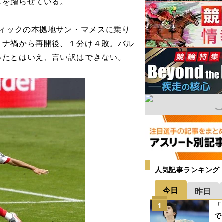
しを躍らせている。
ィックの本拠地サン・マメスに乗り
ロナ禍から再開後、１分け４敗。バル
ったとはいえ、言い訳はできない。
人気記事ランキング
今日
昨日
「
1
で