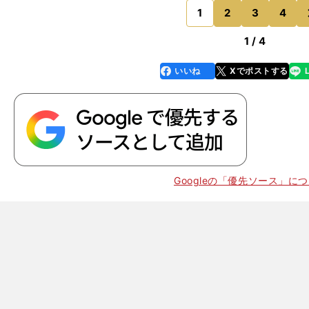
ラ」というコインの表を意
1
2
3
4
のページへ
1 / 4
いいね
Xでポストする
line
faceboo
x
k
Googleの「優先ソース」に
引
」
。