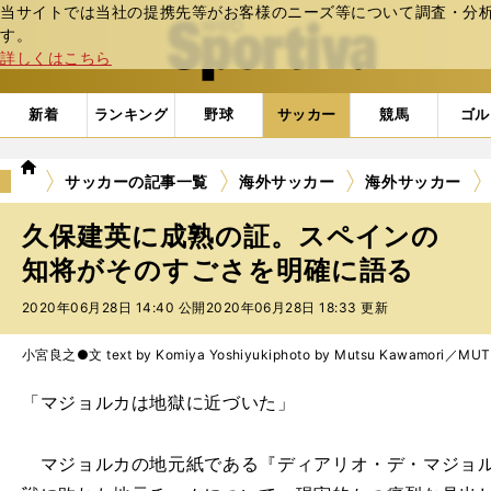
当サイトでは当社の提携先等がお客様のニーズ等について調査・分析し
web Sportiva (webスポルティーバ)
す。
詳しくはこちら
新着
ランキング
野球
サッカー
競馬
ゴル
we
サッカーの記事一覧
海外サッカー
海外サッカー
b
ス
久保建英に成熟の証。スペインの
ポ
ル
知将がそのすごさを明確に語る
テ
2020年06月28日 14:40 公開
2020年06月28日 18:33 更新
ィ
ー
バ
小宮良之●文 text by Komiya Yoshiyuki
photo by Mutsu Kawamori／MU
「マジョルカは地獄に近づいた」
マジョルカの地元紙である『ディアリオ・デ・マジョル