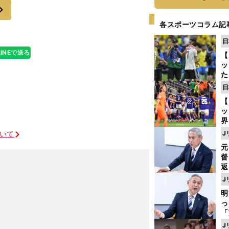
次
各スポーツコラム記
日
LINEで送る
【
ッ
た
ン
日
プ
【
ッ
界
ゲ
ついて
J
ド
元
督
返
も
J
が
明
然
ユベントスが中盤の底で起用するわけ
し
「
ェ
J