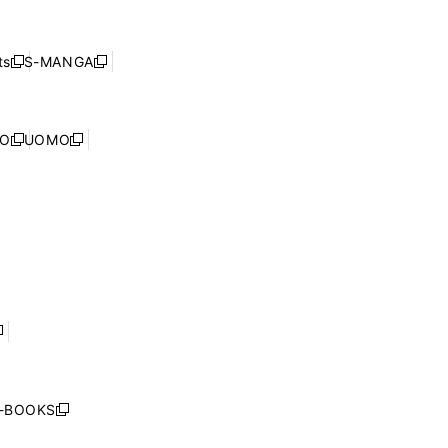
し
ン
ィ
開
い
ド
ン
く
ウ
ウ
ド
s
S-MANGA
新
新
ィ
で
ウ
し
し
ン
開
で
い
い
ド
く
開
ウ
ウ
ウ
NO
UOMO
く
新
新
ィ
ィ
で
し
し
ン
ン
開
い
い
ド
ド
く
ウ
ウ
ウ
ウ
ィ
ィ
で
で
ン
ン
開
開
ド
ド
く
く
ウ
ウ
で
で
開
開
く
く
し
い
ウ
j-BOOKS
新
ィ
し
ン