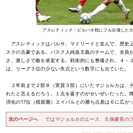
アスレティック・ビルバオ戦にフル出場した
アスレティックはバルサ、マドリードと並んで、歴史上
スクの古豪である。バスク人純血主義のチームで、全員
さ、激しさで敵を凌駕する。戦術的にも整備され、４－
は、リーグ３位の少ない失点という数字にも出ていた。
２年前まで２部Ｂ（実質３部）にいたマジョルカは、チ
れたと言えるだろう。１点を返すのがせいぜいだった。降
消化の17位（残留圏）エイバルとの勝ち点差は６に広が
次のページへ
ではマジョルカのエース、久保建英の
ったのか？「アスレティック戦、タケ・クボはまたして
して見せた」『ディアリオ・デ・マジョルカ』紙は、久