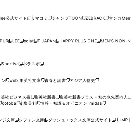
し
し
し
し
し
ィ
ン
ィ
ン
ィ
ン
ィ
開
開
で
開
開
開
い
い
い
い
い
ン
ド
ン
ド
ン
ド
ン
く
く
開
く
く
く
ウ
ウ
ウ
ウ
ウ
ド
ウ
ド
ウ
ド
ウ
ド
ee公式サイト
リマコミ
ジャンプTOON
ZEBRACK
マンガMeet
く
新
新
新
新
ィ
ィ
ィ
ィ
ィ
ウ
で
ウ
で
ウ
で
ウ
し
し
し
し
ン
ン
ン
ン
ン
で
開
で
開
で
開
で
い
い
い
い
ド
ド
ド
ド
ド
開
く
開
く
開
く
開
ウ
ウ
ウ
ウ
ウ
ウ
ウ
ウ
ウ
PUR
LEE
eclat
T JAPAN
HAPPY PLUS ONE
MEN'S NON-
く
く
く
く
新
新
新
新
新
ィ
ィ
ィ
ィ
で
で
で
で
で
し
し
し
し
し
ン
ン
ン
ン
開
開
開
開
開
い
い
い
い
い
ド
ド
ド
ド
く
く
く
く
く
ウ
ウ
ウ
ウ
ウ
ウ
ウ
ウ
ウ
Sportiva
パラスポ
新
新
ィ
ィ
ィ
ィ
ィ
で
で
で
で
し
し
し
ン
ン
ン
ン
ン
開
開
開
開
い
い
い
ド
ド
ド
ド
ド
ョン
web 集英社文庫
青春と読書
アジア人物史
く
く
く
く
新
新
新
新
ウ
ウ
ウ
ウ
ウ
ウ
ウ
ウ
し
し
し
し
ィ
ィ
ィ
で
で
で
で
で
い
い
い
い
ン
ン
ン
集英社ビジネス書
集英社新書
集英社新書プラス - 知の水先案内人
開
開
開
開
開
新
新
新
ウ
ウ
ウ
ウ
ド
ド
ド
kotoba
e!集英社
情報・知識＆オピニオン imidas
く
く
く
く
く
新
し
新
し
新
ィ
ィ
ィ
ィ
ウ
ウ
ウ
し
し
い
し
い
し
ン
ン
ン
ン
で
で
で
い
い
ウ
い
ウ
い
ド
ド
ド
ド
ンジ文庫
シフォン文庫
ダッシュエックス文庫公式サイト
JUMP 
開
開
開
新
新
新
ウ
ウ
ィ
ウ
ィ
ウ
ウ
ウ
ウ
ウ
く
く
く
し
し
し
ィ
ィ
ン
ィ
ン
ィ
で
で
で
で