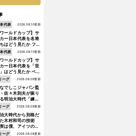
事
本代表
2026.08.10更新
ワールドカップ】サ
カー日本代表を名将
ちはどう見たか ファ
・ハール、クロッ
本代表
2026.08.10更新
、フリック...
ワールドカップ】サ
カー日本代表を「世
」はどう見たか ベン
ル、スカローニ、モ
リーグ
2026.08.09更新
リッチ...
なでしこジャパン監
・佐々木則夫が振り
る明治大時代「練習
しない（木村）和司
リーグ
2026.08.09更新
脚光を浴びて...。全
治大時代から別格だ
面白くない４年間で
前
った木村和司の技術
へ
た」
実は僕、アイツのフ
イントを真似してい
リーグ
2026.08.08更新