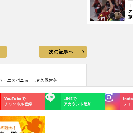
ま
Ｊ
ジ
の
則
聴
る
い
次の記事へ
ガ・エスパニョーラ
#久保建英
Instagra
LINE
YouTubeで
LINEで
Inst
m
チャンネル登録
アカウント追加
フォ