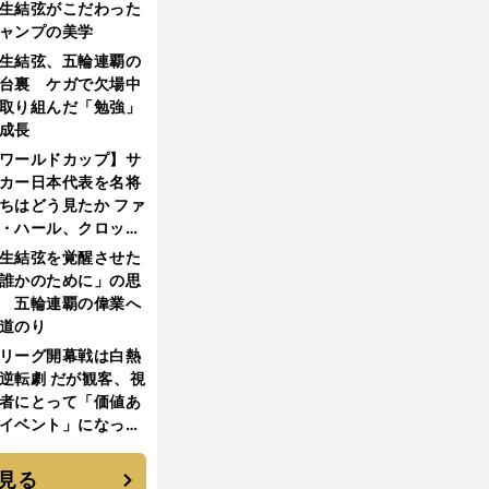
生結弦がこだわった
ャンプの美学
生結弦、五輪連覇の
台裏 ケガで欠場中
取り組んだ「勉強」
成長
ワールドカップ】サ
カー日本代表を名将
ちはどう見たか ファ
・ハール、クロッ
、フリック...
生結弦を覚醒させた
誰かのために」の思
 五輪連覇の偉業へ
道のり
リーグ開幕戦は白熱
逆転劇 だが観客、視
者にとって「価値あ
イベント」になって
たか
見る