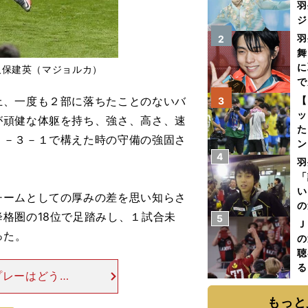
羽
ジ
羽
2
舞
に
久保建英（マジョルカ）
で
、一度も２部に落ちたことのないバ
【
3
ッ
が頑健な体躯を持ち、強さ、高さ、速
た
２－３－１で構えた時の守備の強固さ
ン
4
プ
羽
「
い
ームとしての厚みの差を思い知らさ
の
格圏の18位で足踏みし、１試合未
5
Ｊ
った。
の
聴
る
プレーはどうだ
い
もチームを牽引
もっと
保を、「ラ・カ