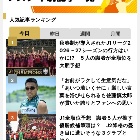
人気記事ランキング
今日
昨日
週間
月間
秋春制が導入されたJ1リーグ2
1
026－27シーズンの行方はい
かに!? ５人の識者が全順位を
大胆予想
「お前がラクして生意気だな」
2
「あいつ若いくせに」厳しい言
葉を浴びせられるも佐藤慎太郎
が貫いた誇りとファンへの思い
J1全順位予想 識者５人が推す
3
優勝候補筆頭は？ J2降格の憂
き目に遭いそうな３クラブと