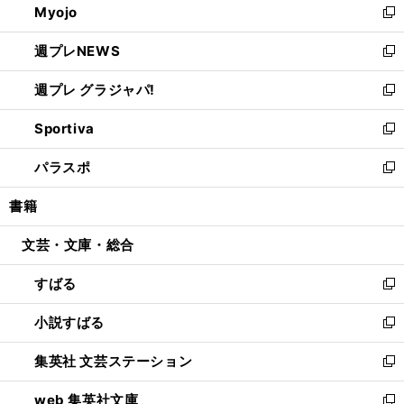
Myojo
く
で
ド
ィ
新
開
ウ
ン
し
週プレNEWS
く
で
ド
い
新
開
ウ
ウ
し
週プレ グラジャパ!
く
で
ィ
い
新
開
ン
ウ
し
Sportiva
く
ド
ィ
い
新
ウ
ン
ウ
し
パラスポ
で
ド
ィ
い
新
開
ウ
ン
ウ
し
書籍
く
で
ド
ィ
い
開
ウ
ン
ウ
文芸・文庫・総合
く
で
ド
ィ
開
ウ
ン
すばる
く
で
ド
新
開
ウ
し
小説すばる
く
で
い
新
開
ウ
し
集英社 文芸ステーション
く
ィ
い
新
ン
ウ
し
web 集英社文庫
ド
ィ
い
新