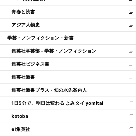
ウ
ン
ウ
し
青春と読書
で
ド
ィ
い
新
開
ウ
ン
ウ
し
アジア人物史
く
で
ド
ィ
い
新
開
ウ
ン
ウ
し
学芸・ノンフィクション・新書
く
で
ド
ィ
い
開
ウ
ン
ウ
集英社学芸部 - 学芸・ノンフィクション
く
で
ド
ィ
新
開
ウ
ン
し
集英社ビジネス書
く
で
ド
い
新
開
ウ
ウ
し
集英社新書
く
で
ィ
い
新
開
ン
ウ
し
集英社新書プラス - 知の水先案内人
く
ド
ィ
い
新
ウ
ン
ウ
し
1日5分で、明日は変わる よみタイ yomitai
で
ド
ィ
い
新
開
ウ
ン
ウ
し
kotoba
く
で
ド
ィ
い
新
開
ウ
ン
ウ
し
e!集英社
く
で
ド
ィ
い
新
開
ウ