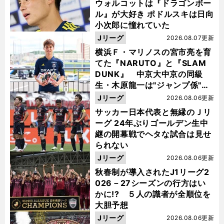
ウォルコットは『ドラゴンボー
ル』が大好き ポドルスキは日向
小次郎に憧れていた
Jリーグ
2026.08.07更新
横浜Ｆ・マリノスの宮市亮を育
てた『NARUTO』と『SLAM
DUNK』 中京大中京の同級
生・木原龍一は"ジャンプ係"だ
った
Jリーグ
2026.08.06更新
サッカー日本代表と無縁のＪリ
ーグ 24年ぶりゴールデン生中
継の開幕戦でヘタな試合は見せ
られない
Jリーグ
2026.08.06更新
秋春制が導入されたJ1リーグ2
026－27シーズンの行方はい
かに!? ５人の識者が全順位を
大胆予想
Jリーグ
2026.08.06更新