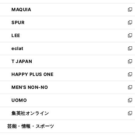
ン
ウ
し
MAQUIA
ド
ィ
い
新
ウ
ン
ウ
し
SPUR
で
ド
ィ
い
新
開
ウ
ン
ウ
し
LEE
く
で
ド
ィ
い
新
開
ウ
ン
ウ
し
eclat
く
で
ド
ィ
い
新
開
ウ
ン
ウ
し
T JAPAN
く
で
ド
ィ
い
新
開
ウ
ン
ウ
し
HAPPY PLUS ONE
く
で
ド
ィ
い
新
開
ウ
ン
ウ
し
MEN'S NON-NO
く
で
ド
ィ
い
新
開
ウ
ン
ウ
し
UOMO
く
で
ド
ィ
い
新
開
ウ
ン
ウ
し
集英社オンライン
く
で
ド
ィ
い
新
開
ウ
ン
ウ
し
芸能・情報・スポーツ
く
で
ド
ィ
い
開
ウ
ン
ウ