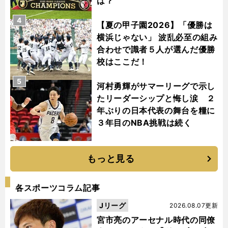
は？
4
【夏の甲子園2026】「優勝は
横浜じゃない」 波乱必至の組み
合わせで識者５人が選んだ優勝
校はここだ！
5
河村勇輝がサマーリーグで示し
たリーダーシップと悔し涙 ２
年ぶりの日本代表の舞台を糧に
３年目のNBA挑戦は続く
もっと見る
各スポーツコラム記事
Jリーグ
2026.08.07更新
宮市亮のアーセナル時代の同僚