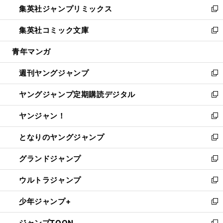
集英社ジャンプリミックス
く
で
ド
ィ
い
新
開
ウ
ン
ウ
し
集英社コミック文庫
く
で
ド
ィ
い
新
開
ウ
ン
ウ
し
青年マンガ
く
で
ド
ィ
い
開
ウ
ン
ウ
週刊ヤングジャンプ
く
で
ド
ィ
新
開
ウ
ン
し
ヤングジャンプ定期購読デジタル
く
で
ド
い
新
開
ウ
ウ
し
ヤンジャン！
く
で
ィ
い
新
開
ン
ウ
し
となりのヤングジャンプ
く
ド
ィ
い
新
ウ
ン
ウ
し
グランドジャンプ
で
ド
ィ
い
新
開
ウ
ン
ウ
し
ウルトラジャンプ
く
で
ド
ィ
い
新
開
ウ
ン
ウ
し
少年ジャンプ+
く
で
ド
ィ
い
新
開
ウ
ン
ウ
し
ジャンプTOON
く
で