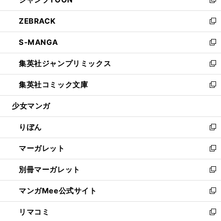
ド
ィ
い
新
開
ウ
ン
ウ
し
ZEBRACK
く
で
ド
ィ
い
新
開
ウ
ン
ウ
し
S-MANGA
く
で
ド
ィ
い
新
開
ウ
ン
ウ
し
集英社ジャンプリミックス
く
で
ド
ィ
い
新
開
ウ
ン
ウ
し
集英社コミック文庫
く
で
ド
ィ
い
新
開
ウ
ン
ウ
し
少女マンガ
く
で
ド
ィ
い
開
ウ
ン
ウ
りぼん
く
で
ド
ィ
新
開
ウ
ン
し
マーガレット
く
で
ド
い
新
開
ウ
ウ
し
別冊マーガレット
く
で
ィ
い
新
開
ン
ウ
し
マンガMee公式サイト
く
ド
ィ
い
新
ウ
ン
ウ
し
リマコミ
で
ド
ィ
い
新