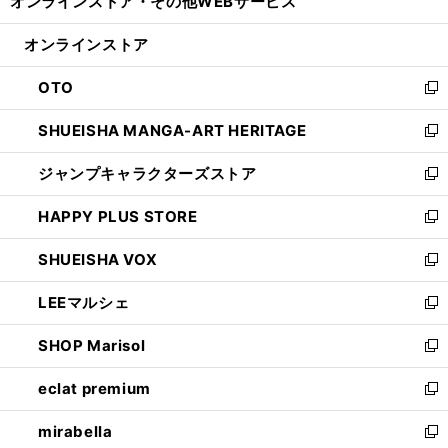
オンラインストア・
その他WEBサービス
く
で
ィ
い
開
ン
ウ
オンラインストア
く
ド
ィ
ウ
ン
OTO
で
ド
新
開
ウ
し
SHUEISHA MANGA-ART HERITAGE
く
で
い
新
開
ウ
し
ジャンプキャラクターズストア
く
ィ
い
新
ン
ウ
し
HAPPY PLUS STORE
ド
ィ
い
新
ウ
ン
ウ
し
SHUEISHA VOX
で
ド
ィ
い
新
開
ウ
ン
ウ
し
LEEマルシェ
く
で
ド
ィ
い
新
開
ウ
ン
ウ
し
SHOP Marisol
く
で
ド
ィ
い
新
開
ウ
ン
ウ
し
eclat premium
く
で
ド
ィ
い
新
開
ウ
ン
ウ
し
mirabella
く
で
ド
ィ
い
新