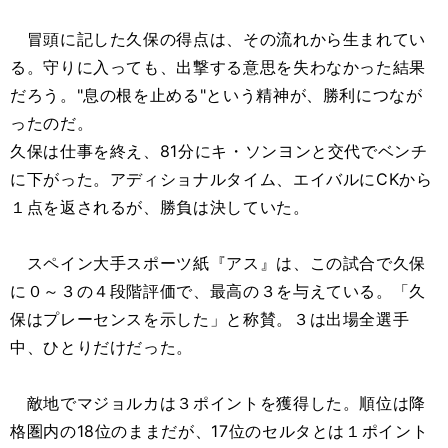
冒頭に記した久保の得点は、その流れから生まれてい
る。守りに入っても、出撃する意思を失わなかった結果
だろう。"息の根を止める"という精神が、勝利につなが
ったのだ。
久保は仕事を終え、81分にキ・ソンヨンと交代でベンチ
に下がった。アディショナルタイム、エイバルにCKから
１点を返されるが、勝負は決していた。
スペイン大手スポーツ紙『アス』は、この試合で久保
に０～３の４段階評価で、最高の３を与えている。「久
保はプレーセンスを示した」と称賛。３は出場全選手
中、ひとりだけだった。
敵地でマジョルカは３ポイントを獲得した。順位は降
格圏内の18位のままだが、17位のセルタとは１ポイント