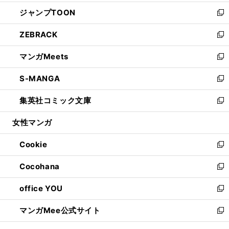
開
ウ
ン
ウ
し
ジャンプTOON
く
で
ド
ィ
い
新
開
ウ
ン
ウ
し
ZEBRACK
く
で
ド
ィ
い
新
開
ウ
ン
ウ
し
マンガMeets
く
で
ド
ィ
い
新
開
ウ
ン
ウ
し
S-MANGA
く
で
ド
ィ
い
新
開
ウ
ン
ウ
し
集英社コミック文庫
く
で
ド
ィ
い
新
開
ウ
ン
ウ
し
女性マンガ
く
で
ド
ィ
い
開
ウ
ン
ウ
Cookie
く
で
ド
ィ
新
開
ウ
ン
し
Cocohana
く
で
ド
い
新
開
ウ
ウ
し
office YOU
く
で
ィ
い
新
開
ン
ウ
し
マンガMee公式サイト
く
ド
ィ
い
新
ウ
ン
ウ
し