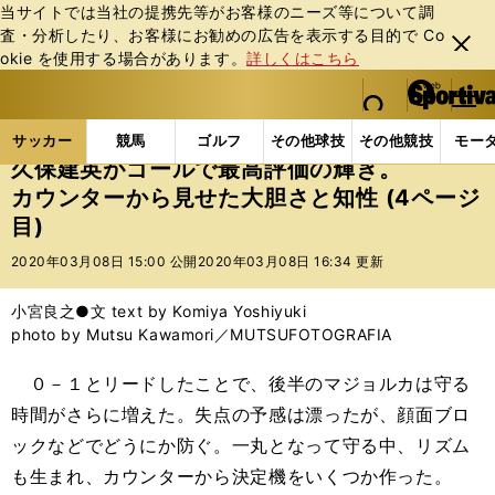
当サイトでは当社の提携先等がお客様のニーズ等について調
査・分析したり、お客様にお勧めの広告を表⽰する⽬的で Co
閉じ
okie を使⽤する場合があります。
詳しくはこちら
る
マイペ
web Sportiva (webスポルティーバ)
検索
メニュ
we
ー
サッカーの記事一覧
海外サッカー
海外サッカー
b
ジ
サッカー
競馬
ゴルフ
その他球技
その他競技
モー
ス
久保建英がゴールで最高評価の輝き。
ポ
カウンターから見せた大胆さと知性 (4ページ
ル
目)
テ
ィ
2020年03月08日 15:00 公開
2020年03月08日 16:34 更新
ー
バ
小宮良之●文 text by Komiya Yoshiyuki
photo by Mutsu Kawamori／MUTSUFOTOGRAFIA
０－１とリードしたことで、後半のマジョルカは守る
時間がさらに増えた。失点の予感は漂ったが、顔面ブロ
ックなどでどうにか防ぐ。一丸となって守る中、リズム
も生まれ、カウンターから決定機をいくつか作った。