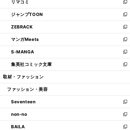
リマコミ
で
ド
ィ
い
新
開
ウ
ン
ウ
し
ジャンプTOON
く
で
ド
ィ
い
新
開
ウ
ン
ウ
し
ZEBRACK
く
で
ド
ィ
い
新
開
ウ
ン
ウ
し
マンガMeets
く
で
ド
ィ
い
新
開
ウ
ン
ウ
し
S-MANGA
く
で
ド
ィ
い
新
開
ウ
ン
ウ
し
集英社コミック文庫
く
で
ド
ィ
い
新
開
ウ
ン
ウ
し
取材・ファッション
く
で
ド
ィ
い
開
ウ
ン
ウ
ファッション・美容
く
で
ド
ィ
開
ウ
ン
Seventeen
く
で
ド
新
開
ウ
し
non-no
く
で
い
新
開
ウ
し
BAILA
く
ィ
い
新