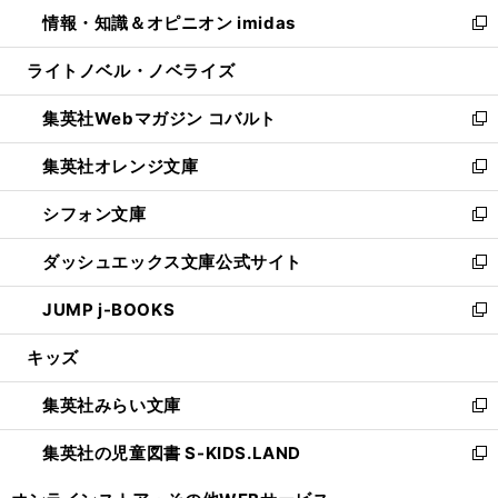
ン
ウ
し
情報・知識＆オピニオン imidas
く
で
ド
ィ
い
新
開
ウ
ン
ウ
し
ライトノベル・ノベライズ
く
で
ド
ィ
い
開
ウ
ン
ウ
集英社Webマガジン コバルト
く
で
ド
ィ
新
開
ウ
ン
し
集英社オレンジ文庫
く
で
ド
い
新
開
ウ
ウ
し
シフォン文庫
く
で
ィ
い
新
開
ン
ウ
し
ダッシュエックス文庫公式サイト
く
ド
ィ
い
新
ウ
ン
ウ
し
JUMP j-BOOKS
で
ド
ィ
い
新
開
ウ
ン
ウ
し
キッズ
く
で
ド
ィ
い
開
ウ
ン
ウ
集英社みらい文庫
く
で
ド
ィ
新
開
ウ
ン
し
集英社の児童図書 S-KIDS.LAND
く
で
ド
い
新
開
ウ
ウ
し