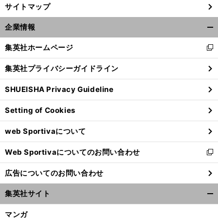
サイトマップ
企業情報
開
く/
集英社ホームページ
新
閉
し
じ
集英社プライバシーガイドライン
い
る
ウ
SHUEISHA Privacy Guideline
ィ
ン
Setting of Cookies
ド
ウ
久
？
保建英ら日本人選手への影響は
FIFAがレンタル移籍を来季から制限
web Sportivaについて
で
開
Web Sportivaについてのお問い合わせ
く
新
し
広告についてのお問い合わせ
い
ウ
集英社サイト
ィ
開
ン
く/
マンガ
ド