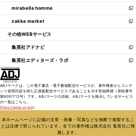
開
ウ
ン
ウ
し
mirabella homme
く
で
ド
ィ
い
新
開
ウ
ン
ウ
し
zakka market
く
で
ド
ィ
い
新
開
ウ
ン
ウ
し
その他WEBサービス
く
で
ド
ィ
い
開
ウ
ン
ウ
集英社アドナビ
く
で
ド
ィ
新
開
ウ
ン
し
集英社エディターズ・ラボ
く
で
ド
い
新
開
ウ
ウ
し
く
で
ィ
い
開
ン
ウ
ABJマークは、この電子書店・電子書籍配信サービスが、著作権者からコンテ
く
ド
ィ
ンツ使用許諾を得た正規版配信サービスであることを示す登録商標（登録番号
ウ
ン
第6091713号）です。ABJマークの詳細、ABJマークを掲示しているサービス
で
ド
の一覧はこちら。
開
ウ
https://aebs.or.jp/
新
く
で
し
い
開
本ホームページに記載の文章・画像・写真などを無断で複製するこ
ウ
く
とは法律で禁じられています。全ての著作権は株式会社 集英社に帰
ィ
属します。
ン