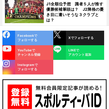
J1全順位予想 識者５人が推す
優勝候補筆頭は？ J2降格の憂
き目に遭いそうな３クラブと
は？
cebo
X
Facebookで
Xでフォローする
ok
フォローする
uTube
LINE
YouTubeで
LINEで
チャンネル登録
アカウント追加
stagra
Instagramで
m
フォローする