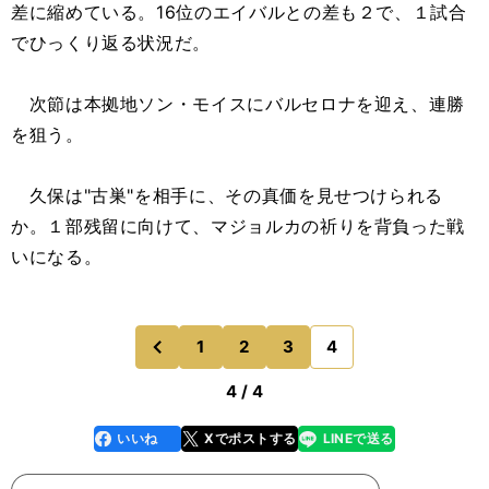
差に縮めている。16位のエイバルとの差も２で、１試合
でひっくり返る状況だ。
次節は本拠地ソン・モイスにバルセロナを迎え、連勝
を狙う。
久保は"古巣"を相手に、その真価を見せつけられる
か。１部残留に向けて、マジョルカの祈りを背負った戦
いになる。
1
2
3
4
のページへ
前
4 / 4
いいね
Xでポストする
LINEで送る
line
faceboo
x
k