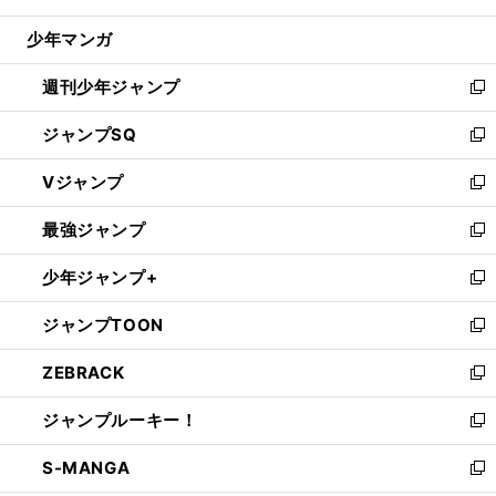
閉
ウ
じ
少年マンガ
で
る
開
週刊少年ジャンプ
く
新
し
ジャンプSQ
い
新
ウ
し
Vジャンプ
ィ
い
新
ン
ウ
し
最強ジャンプ
ド
ィ
い
新
ウ
ン
ウ
し
少年ジャンプ+
で
ド
ィ
い
新
開
ウ
ン
ウ
し
ジャンプTOON
く
で
ド
ィ
い
新
開
ウ
ン
ウ
し
ZEBRACK
く
で
ド
ィ
い
新
開
ウ
ン
ウ
し
ジャンプルーキー！
く
で
ド
ィ
い
新
開
ウ
ン
ウ
し
S-MANGA
く
で
ド
ィ
い
新
開
ウ
ン
ウ
し