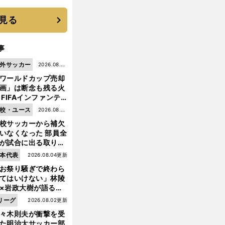
いを払ってくれた
見る
事
外サッカー
2026.08.05
ワールドカップ売却
更新
画」は断念も残る火
 FIFAインファンテ
ーノ会長体制に何が
校・ユース
2026.08.05
きているのか
校サッカーから補欠
更新
いなくなった 部員全
が試合に出る取り組
が進んでいる
前
本代表
2026.08.04更新
へ
お祭り騒ぎで終わら
てはいけない」林陵
×岩政大樹が語る、
030年ワールドカッ
リーグ
2026.08.02更新
へ日本が積み上げる
々木則夫が衝撃を受
きもの
た明治大サッカー部