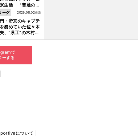
寮生活 「普通のヤ
とは違う」木村和司
リーグ
2026.08.02更新
起こした伝説の"事
門・帝京のキャプテ
"
を務めていた佐々木
夫、"県工"の木村和
の第一印象は「ツッ
ったヤツだな」
agramで
ローする
Sportivaについて