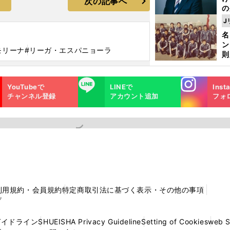
次の記事へ
の
ツ
J
が
名
件
ン
モリーナ
#リーガ・エスパニョーラ
則
司
パ
Instagra
LINE
YouTubeで
LINEで
Inst
m
チャンネル登録
アカウント追加
フォ
利用規約・会員規約
特定商取引法に基づく表示・その他の事項
プ
ガイドライン
SHUEISHA Privacy Guideline
Setting of Cookies
web 