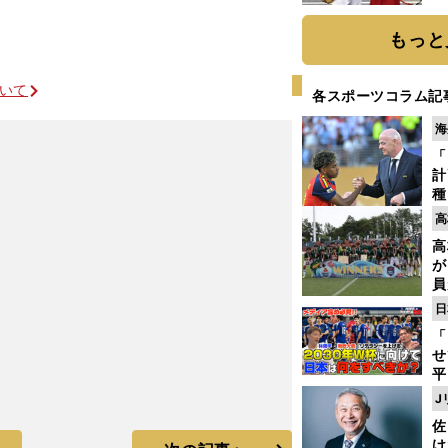
迷
もっと
ついて
各スポーツコラム記
海
「
計
種
ィ
高
起
高
が
員
み
日
「
せ
平
2
J
プ
佐
べ
け