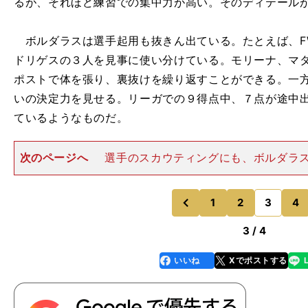
るが、それほど練習での集中力が高い。そのディテール
ボルダラスは選手起用も抜きん出ている。たとえば、F
ドリゲスの３人を見事に使い分けている。モリーナ、マ
ポストで体を張り、裏抜けを繰り返すことができる。一
いの決定力を見せる。リーガでの９得点中、７点が途中
ているようなものだ。
次のページへ
選手のスカウティングにも、ボルダラ
る。バルサでトップ昇格の道が閉ざされたマルク・クク
イドアタッカーとして開花させた。ほかにもMFのマウ
リ、ネマンヤ・マクシモビッ
1
2
3
4
のページへ
のページへ
前
3 / 4
いいね
Xでポストする
line
faceboo
x
k