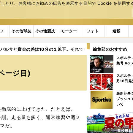
たり、お客様にお勧めの広告を表⽰する⽬的で Cookie を使⽤す
フ
その他球技
その他競技
モーター
フォト
連載
バルサと資金の差は10分の１以下。それでも３位ヘタフェが強い理
編集部のおすすめ
スポルテ
集号 Vol
ページ目)
スポルテ
月16日発
最新記事
プッシュ
いて
徹底的に上げてきた。たとえば、
特訓。走る量も多く、通常練習や週２
ルマだ。