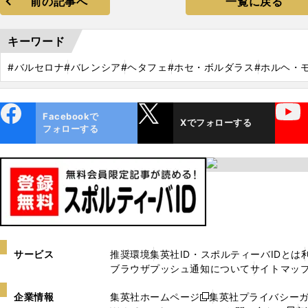
前の記事へ
一覧に戻る
キーワード
#バルセロナ
#バレンシア
#ヘタフェ
#ホセ・ボルダラス
#ホルヘ・
ebo
X
YouTube
Facebookで
Xでフォローする
ok
フォローする
サービス
推奨環境
集英社ID・スポルティーバIDとは
ブラウザプッシュ通知について
サイトマッ
企業情報
集英社ホームページ
集英社プライバシー
新