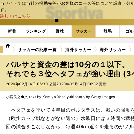
当サイトでは当社の提携先等がお客様のニーズ等について調査・分析し
web Sportiva (webスポルティーバ)
す。
詳しくはこちら
新着
ランキング
野球
サッカー
競馬
ゴル
we
サッカーの記事一覧
海外サッカー
海外サッカー
b
ス
バルサと資金の差は10分の１以下。
ポ
ル
それでも３位ヘタフェが強い理由 (3
テ
2020年02月14日 06:30 公開
2020年02月14日 06:32 更新
ィ
ー
バ
小宮良之●文 text by Komiya Yoshiyuki
photo by Getty Images
ヘタフェを率いて４年目のボルダラスは、戦いの強度を
（欧州カップ戦などがない週の）水曜日には３時間の猛
回の試合をこなしながら、毎週40km近くを走るのがノ