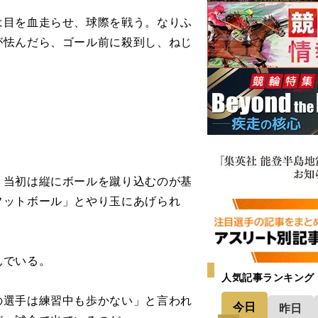
目を血走らせ、球際を戦う。なりふ
が怯んだら、ゴール前に殺到し、ねじ
当初は縦にボールを蹴り込むのが基
フットボール」とやり玉にあげられ
んでいる。
人気記事ランキング
選手は練習中も歩かない」と言われ
今日
昨日