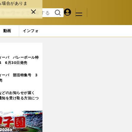
る場合がありま
マイペ
閉じ
検索
メニュ
ー
る
す
ジ
る
動画
インフォ
由
3ページ目
ィーバ バレーボール特
.4 6月30日発売
ィーバ 部活特集号 3
売
などのお知らせが届く
通知を受け取る方法につ