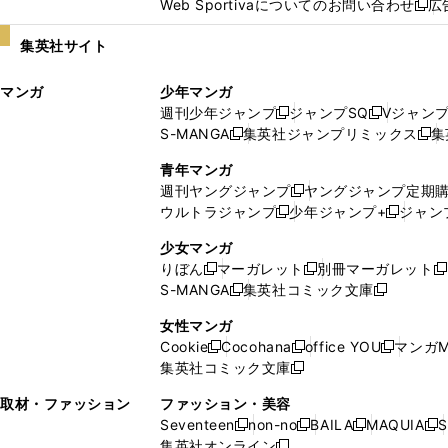
Web Sportivaについてのお問い合わせ
広
し
新
い
し
集英社サイト
ウ
い
ィ
ウ
マンガ
少年マンガ
ン
ィ
週刊少年ジャンプ
ジャンプSQ
Vジャン
ド
ン
新
新
S-MANGA
集英社ジャンプリミックス
集
ウ
ド
新
し
し
新
で
ウ
し
い
い
し
青年マンガ
開
で
い
ウ
ウ
い
週刊ヤングジャンプ
ヤングジャンプ定期
新
く
開
ウ
ィ
ィ
ウ
ウルトラジャンプ
少年ジャンプ+
ジャン
新
し
新
く
ィ
ン
ン
ィ
し
い
し
ン
ド
ド
ン
少女マンガ
い
ウ
い
ド
ウ
ウ
ド
りぼん
マーガレット
別冊マーガレット
新
新
新
ウ
ィ
ウ
ウ
で
で
ウ
S-MANGA
集英社コミック文庫
し
新
し
新
ィ
ン
ィ
で
開
開
で
い
し
い
し
ン
ド
ン
女性マンガ
開
く
く
開
ウ
い
ウ
い
ド
ウ
ド
Cookie
Cocohana
office YOU
マンガM
く
く
新
新
新
ィ
ウ
ィ
ウ
ウ
で
ウ
集英社コミック文庫
し
新
し
し
ン
ィ
ン
ィ
で
開
で
い
し
い
い
ド
ン
ド
ン
取材・ファッション
ファッション・美容
開
く
開
ウ
い
ウ
ウ
ウ
ド
ウ
ド
Seventeen
non-no
BAILA
MAQUIA
S
く
く
新
新
新
新
ィ
ウ
ィ
ィ
で
ウ
で
ウ
集英社オンライン