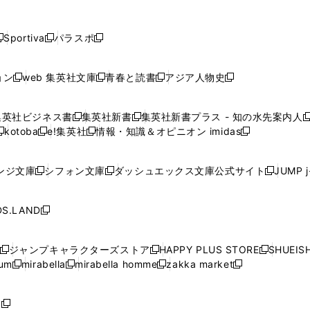
し
し
し
し
し
ン
ン
ン
ン
開
開
開
開
開
い
い
い
い
い
ド
ド
ド
ド
く
く
く
く
く
ウ
ウ
ウ
ウ
ウ
ウ
ウ
ウ
ウ
Sportiva
パラスポ
新
新
ィ
ィ
ィ
ィ
ィ
で
で
で
で
し
し
し
ン
ン
ン
ン
ン
開
開
開
開
い
い
い
ド
ド
ド
ド
ド
ョン
web 集英社文庫
青春と読書
アジア人物史
く
く
く
く
新
新
新
新
ウ
ウ
ウ
ウ
ウ
ウ
ウ
ウ
し
し
し
し
ィ
ィ
ィ
で
で
で
で
で
い
い
い
い
ン
ン
ン
集英社ビジネス書
集英社新書
集英社新書プラス - 知の水先案内人
開
開
開
開
開
新
新
新
ウ
ウ
ウ
ウ
ド
ド
ド
kotoba
e!集英社
情報・知識＆オピニオン imidas
く
く
く
く
く
新
し
新
し
新
ィ
ィ
ィ
ィ
ウ
ウ
ウ
し
し
い
し
い
し
ン
ン
ン
ン
で
で
で
い
い
ウ
い
ウ
い
ド
ド
ド
ド
ンジ文庫
シフォン文庫
ダッシュエックス文庫公式サイト
JUMP 
開
開
開
新
新
新
ウ
ウ
ィ
ウ
ィ
ウ
ウ
ウ
ウ
ウ
く
く
く
し
し
し
ィ
ィ
ン
ィ
ン
ィ
で
で
で
で
い
い
い
ン
ン
ド
ン
ド
ン
S.LAND
開
開
開
開
新
ウ
ウ
ウ
ド
ド
ウ
ド
ウ
ド
く
く
く
く
し
ィ
ィ
ィ
ウ
ウ
で
ウ
で
ウ
い
ン
ン
ン
ジャンプキャラクターズストア
HAPPY PLUS STORE
SHUEIS
で
で
開
で
開
で
新
新
新
ウ
ド
ド
ド
ium
mirabella
mirabella homme
zakka market
開
開
く
開
く
開
し
新
新
新
し
新
し
ィ
ウ
ウ
ウ
く
く
く
く
い
し
し
い
し
し
い
ン
で
で
で
ウ
い
い
ウ
い
い
ウ
ド
ボ
開
開
開
新