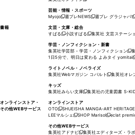
し
新
し
し
し
ン
ィ
ン
ン
開
で
開
で
い
し
い
い
い
ド
ン
ド
ド
芸能・情報・スポーツ
く
開
く
開
ウ
い
ウ
ウ
ウ
ウ
ド
ウ
ウ
Myojo
週プレNEWS
週プレ グラジャパ!
く
く
新
新
新
ィ
ウ
ィ
ィ
ィ
で
ウ
で
で
し
し
ン
ィ
ン
ン
ン
書籍
文芸・文庫・総合
開
で
開
開
い
い
ド
ン
ド
ド
ド
すばる
小説すばる
集英社 文芸ステーシ
く
開
く
く
新
新
ウ
ウ
ウ
ド
ウ
ウ
ウ
く
し
し
ィ
ィ
学芸・ノンフィクション・新書
で
ウ
で
で
で
い
い
ン
ン
集英社学芸部 - 学芸・ノンフィクション
開
で
開
開
開
新
ウ
ウ
ド
ド
1日5分で、明日は変わる よみタイ yomitai
く
開
く
く
く
し
新
ィ
ィ
ウ
ウ
く
い
ン
ン
ライトノベル・ノベライズ
で
で
ウ
ド
ド
集英社Webマガジン コバルト
集英社オレ
開
開
新
ィ
ウ
ウ
く
く
し
ン
キッズ
で
で
い
ド
集英社みらい文庫
集英社の児童図書 S-KID
開
開
新
ウ
ウ
く
く
し
ィ
オンラインストア・
オンラインストア
で
い
ン
その他WEBサービス
OTO
SHUEISHA MANGA-ART HERITAGE
開
新
ウ
ド
LEEマルシェ
SHOP Marisol
eclat prem
く
し
新
新
ィ
ウ
い
し
し
ン
その他WEBサービス
で
ウ
い
い
ド
集英社アドナビ
集英社エディターズ・ラ
開
新