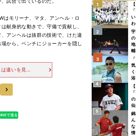
が、試合で出ているのだ。
【
1
「
い
Wはモリーナ、マタ、アンヘル・ロ
わ
タは献身的な動きで、守備で貢献し、
だ
宇
2
方、アンヘルは抜群の技術で、けた違
の
出場から。ベンチにジョーカーを隠し
地
輔
題
「
3
気
スは違いを見せ
く
レジャを、左サ
浴
ロ・アランバ
4
太
【
次
ァ
「
の
仙
5
か
錦
LINEで送る
画
ん
な
情