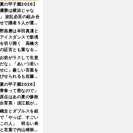
夏の甲子園2026】
優勝は横浜じゃな
」 波乱必至の組み合
せで識者５人が選ん
優勝校はここだ！
野昌磨は本田真凜と
アイスダンスで新境
を切り開く 高橋大
の証言とも重なる課
と楽しさ
お前がラクして生意
だな」「あいつ若い
せに」厳しい言葉を
びせられるも佐藤慎
郎が貫いた誇りとフ
夏の甲子園2026】
ンへの思い
青春って密なので」
原点はあの夏の惨敗
台育英・須江航が明
す"日本一1000日計
織圭とダブルスを組
"のすべて
で「やっぱ、すごい
この人」 明るい表
と言葉で内山靖崇の