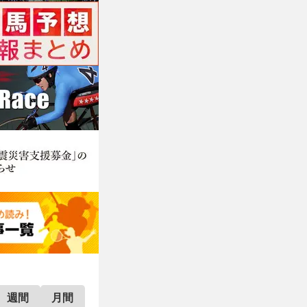
週間
月間