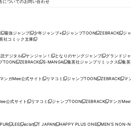
告についてのお問い合わせ
プ
最強ジャンプ
少年ジャンプ+
ジャンプTOON
ZEBRACK
ジ
新
新
新
新
新
英社コミック文庫
し
新
し
し
し
し
い
い
し
い
い
い
ウ
ウ
い
ウ
ウ
ウ
購読デジタル
ヤンジャン！
となりのヤングジャンプ
グランドジ
新
新
新
ィ
ィ
ウ
ィ
ィ
ィ
プTOON
ZEBRACK
S-MANGA
集英社ジャンプリミックス
集英
新
し
新
し
新
し
新
ン
ン
ィ
ン
ン
ン
し
い
し
い
し
い
し
ド
ド
ン
ド
ド
ド
い
ウ
い
ウ
い
ウ
い
ウ
ウ
ド
ウ
ウ
ウ
マンガMee公式サイト
リマコミ
ジャンプTOON
ZEBRACK
マン
新
新
新
新
ウ
ィ
ウ
ィ
ウ
ィ
ウ
で
で
ウ
で
で
で
し
し
し
し
し
ィ
ン
ィ
ン
ィ
ン
ィ
開
開
で
開
開
開
い
い
い
い
い
ン
ド
ン
ド
ン
ド
ン
く
く
開
く
く
く
ウ
ウ
ウ
ウ
ウ
ド
ウ
ド
ウ
ド
ウ
ド
ee公式サイト
リマコミ
ジャンプTOON
ZEBRACK
マンガMeet
く
新
新
新
新
ィ
ィ
ィ
ィ
ィ
ウ
で
ウ
で
ウ
で
ウ
し
し
し
し
ン
ン
ン
ン
ン
で
開
で
開
で
開
で
い
い
い
い
ド
ド
ド
ド
ド
開
く
開
く
開
く
開
ウ
ウ
ウ
ウ
ウ
ウ
ウ
ウ
ウ
PUR
LEE
eclat
T JAPAN
HAPPY PLUS ONE
MEN'S NON-
く
く
く
く
新
新
新
新
新
ィ
ィ
ィ
ィ
で
で
で
で
で