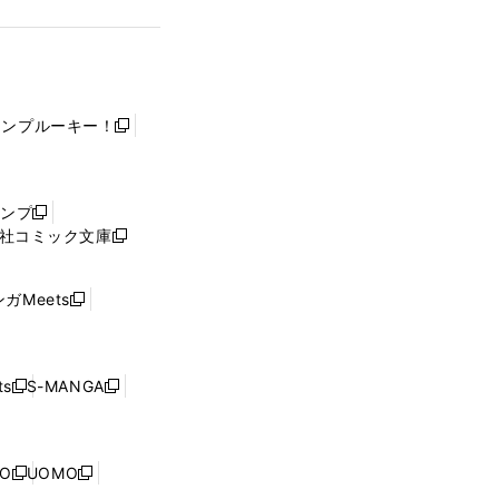
ャンプルーキー！
新
し
い
ウ
ャンプ
新
ィ
社コミック文庫
し
新
ン
い
し
ド
ウ
い
ウ
ガMeets
新
ィ
ウ
で
し
ン
ィ
開
い
ド
ン
く
ウ
ウ
ド
s
S-MANGA
新
新
ィ
で
ウ
し
し
ン
開
で
い
い
ド
く
開
ウ
ウ
ウ
NO
UOMO
く
新
新
ィ
ィ
で