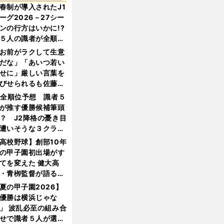
春制が導入されたJ1
ーグ2026－27シー
ンの行方はいかに!?
５人の識者が全順位
大胆予想
お前がラクして生意
だな」「あいつ若い
せに」厳しい言葉を
びせられるも佐藤慎
郎が貫いた誇りとフ
1全順位予想 識者５
ンへの思い
が推す優勝候補筆頭
？ J2降格の憂き目
遭いそうな３クラブ
は？
高校野球】創部10年
の甲子園初出場がす
てを変えた 健大高
・青栁監督が語る
機動破壊」はこうし
夏の甲子園2026】
生まれた
優勝は横浜じゃな
」 波乱必至の組み合
せで識者５人が選ん