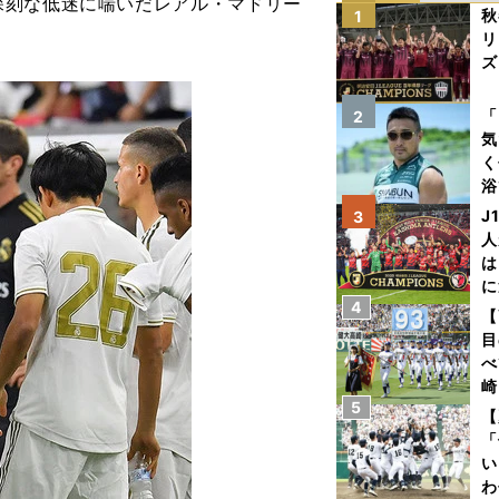
刻な低迷に喘いだレアル・マドリー
秋
1
リ
ズ
を
「
2
気
く
浴
太
J
3
ァ
人
は
に
4
と
【
目
べ
崎
5
「
【
て
「
い
わ