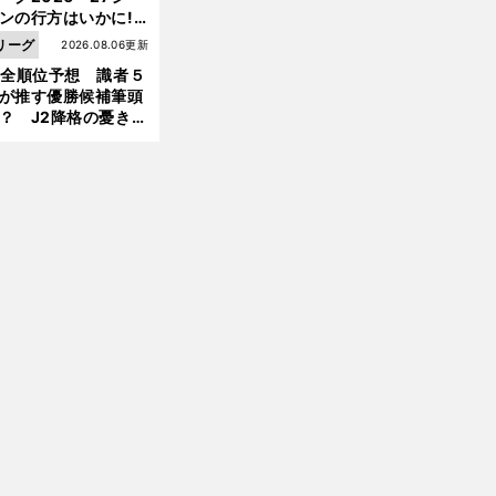
ンの行方はいかに!?
５人の識者が全順位
リーグ
2026.08.06更新
大胆予想
1全順位予想 識者５
が推す優勝候補筆頭
？ J2降格の憂き目
遭いそうな３クラブ
は？
前
へ