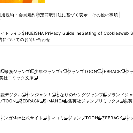
利用規約・会員規約
特定商取引法に基づく表示・その他の事項
プ
ガイドライン
SHUEISHA Privacy Guideline
Setting of Cookies
web 
告についてのお問い合わせ
プ
最強ジャンプ
少年ジャンプ+
ジャンプTOON
ZEBRACK
ジ
新
新
新
新
新
英社コミック文庫
し
新
し
し
し
し
い
い
し
い
い
い
ウ
ウ
い
ウ
ウ
ウ
購読デジタル
ヤンジャン！
となりのヤングジャンプ
グランドジ
新
新
新
ィ
ィ
ウ
ィ
ィ
ィ
プTOON
ZEBRACK
S-MANGA
集英社ジャンプリミックス
集英
新
し
新
し
新
し
新
ン
ン
ィ
ン
ン
ン
し
い
し
い
し
い
し
ド
ド
ン
ド
ド
ド
い
ウ
い
ウ
い
ウ
い
ウ
ウ
ド
ウ
ウ
ウ
マンガMee公式サイト
リマコミ
ジャンプTOON
ZEBRACK
マン
新
新
新
新
ウ
ィ
ウ
ィ
ウ
ィ
ウ
で
で
ウ
で
で
で
し
し
し
し
し
ィ
ン
ィ
ン
ィ
ン
ィ
開
開
で
開
開
開
い
い
い
い
い