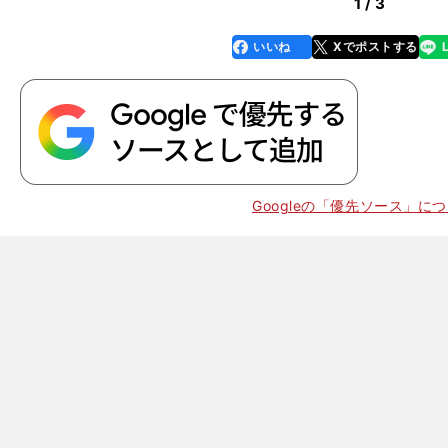
1 / 3
いいね
Xでポストする
line
faceboo
x
k
、
。
Googleの「優先ソース」に