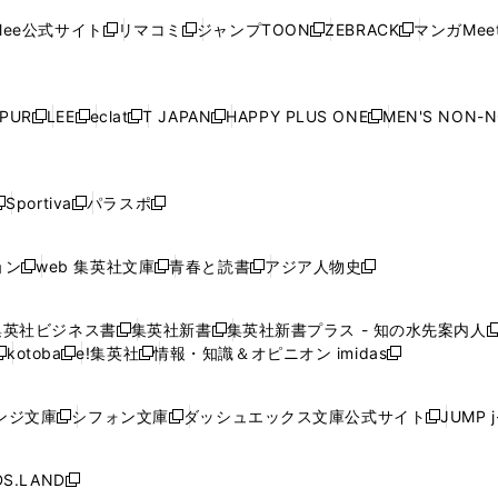
ン
ド
ン
ド
ン
ド
ン
く
く
開
く
く
く
ウ
ウ
ウ
ウ
ウ
ド
ウ
ド
ウ
ド
ウ
ド
ee公式サイト
リマコミ
ジャンプTOON
ZEBRACK
マンガMeet
く
新
新
新
新
ィ
ィ
ィ
ィ
ィ
ウ
で
ウ
で
ウ
で
ウ
し
し
し
し
ン
ン
ン
ン
ン
で
開
で
開
で
開
で
い
い
い
い
ド
ド
ド
ド
ド
開
く
開
く
開
く
開
ウ
ウ
ウ
ウ
ウ
ウ
ウ
ウ
ウ
PUR
LEE
eclat
T JAPAN
HAPPY PLUS ONE
MEN'S NON-
く
く
く
く
新
新
新
新
新
ィ
ィ
ィ
ィ
で
で
で
で
で
し
し
し
し
し
ン
ン
ン
ン
開
開
開
開
開
い
い
い
い
い
ド
ド
ド
ド
く
く
く
く
く
ウ
ウ
ウ
ウ
ウ
ウ
ウ
ウ
ウ
Sportiva
パラスポ
新
新
ィ
ィ
ィ
ィ
ィ
で
で
で
で
し
し
し
ン
ン
ン
ン
ン
開
開
開
開
い
い
い
ド
ド
ド
ド
ド
ョン
web 集英社文庫
青春と読書
アジア人物史
く
く
く
く
新
新
新
新
ウ
ウ
ウ
ウ
ウ
ウ
ウ
ウ
し
し
し
し
ィ
ィ
ィ
で
で
で
で
で
い
い
い
い
ン
ン
ン
集英社ビジネス書
集英社新書
集英社新書プラス - 知の水先案内人
開
開
開
開
開
新
新
新
ウ
ウ
ウ
ウ
ド
ド
ド
kotoba
e!集英社
情報・知識＆オピニオン imidas
く
く
く
く
く
新
し
新
し
新
ィ
ィ
ィ
ィ
ウ
ウ
ウ
し
し
い
し
い
し
ン
ン
ン
ン
で
で
で
い
い
ウ
い
ウ
い
ド
ド
ド
ド
ンジ文庫
シフォン文庫
ダッシュエックス文庫公式サイト
JUMP 
開
開
開
新
新
新
ウ
ウ
ィ
ウ
ィ
ウ
ウ
ウ
ウ
ウ
く
く
く
し
し
し
ィ
ィ
ン
ィ
ン
ィ
で
で
で
で
い
い
い
ン
ン
ド
ン
ド
ン
S.LAND
開
開
開
開
新
ウ
ウ
ウ
ド
ド
ウ
ド
ウ
ド