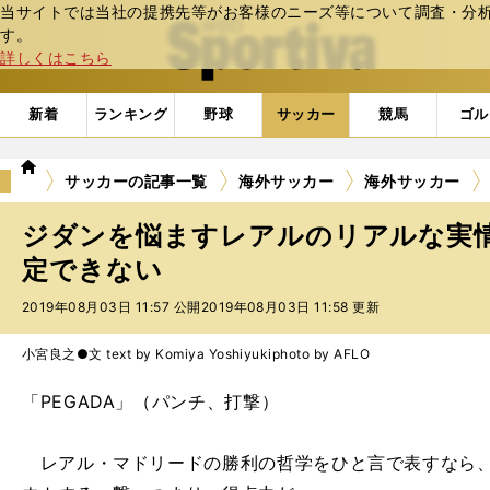
当サイトでは当社の提携先等がお客様のニーズ等について調査・分析し
web Sportiva (webスポルティーバ)
す。
詳しくはこちら
新着
ランキング
野球
サッカー
競馬
ゴル
we
サッカーの記事一覧
海外サッカー
海外サッカー
b
ス
ジダンを悩ますレアルのリアルな実
ポ
ル
定できない
テ
2019年08月03日 11:57 公開
2019年08月03日 11:58 更新
ィ
ー
バ
小宮良之●文 text by Komiya Yoshiyuki
photo by AFLO
「PEGADA」（パンチ、打撃）
レアル・マドリードの勝利の哲学をひと言で表すなら、