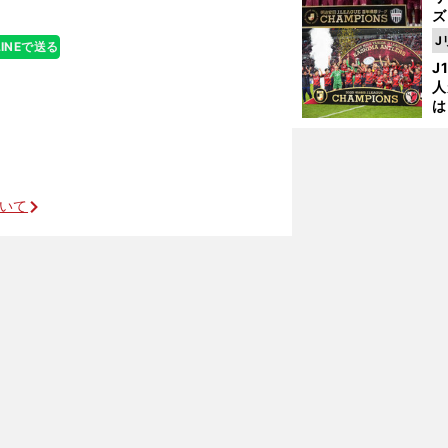
ズ
J
LINEで送る
を
J
人
は
に
と
ファンは過半数が支持
ついて