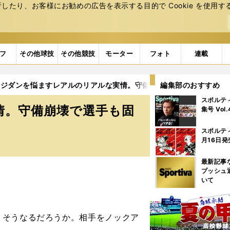
たり、お客様にお勧めの広告を表⽰する⽬的で Cookie を使⽤す
フ
その他球技
その他競技
モーター
フォト
連載
ジダンを悩ますレアルのリアルな実情。守備崩壊で選手も固定でき
編集部のおすすめ
スポルテ
情。守備崩壊で選手も固
集号 Vol
スポルテ
月16日発
最新記事
プッシュ
いて
そうなるだろうか。相手をノックア