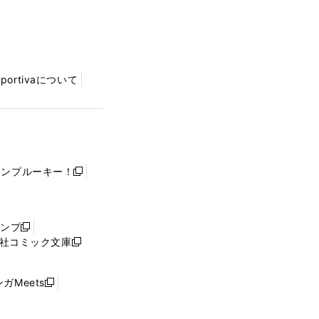
Sportivaについて
ャンプルーキー！
新
し
い
ウ
ャンプ
新
ィ
社コミック文庫
し
新
ン
い
し
ド
ウ
い
ウ
ガMeets
新
ィ
ウ
で
し
ン
ィ
開
い