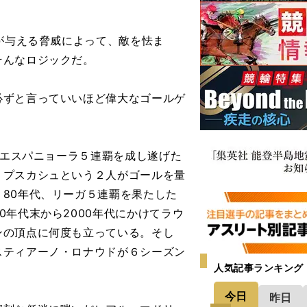
が与える脅威によって、敵を怯ま
そんなロジックだ。
ずと言っていいほど偉大なゴールゲ
・エスパニョーラ５連覇を成し遂げた
・プスカシュという２人がゴールを量
80年代、リーガ５連覇を果たした
年代末から2000年代にかけてラウ
ンの頂点に何度も立っている。そし
スティアーノ・ロナウドが６シーズン
人気記事ランキング
今日
昨日