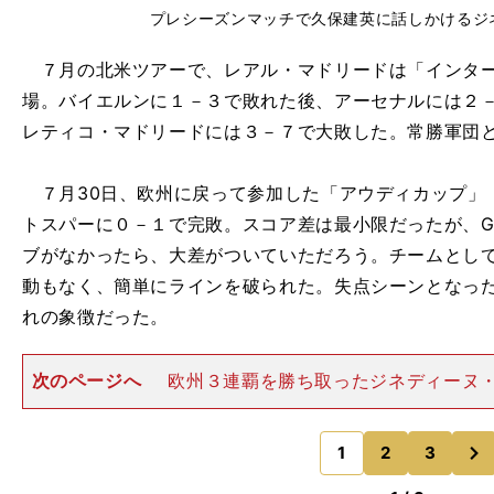
プレシーズンマッチで久保建英に話しかけるジ
７月の北米ツアーで、レアル・マドリードは「インター
場。バイエルンに１－３で敗れた後、アーセナルには２－
レティコ・マドリードには３－７で大敗した。常勝軍団
７月30日、欧州に戻って参加した「アウディカップ」
トスパーに０－１で完敗。スコア差は最小限だったが、G
ブがなかったら、大差がついていただろう。チームとし
動もなく、簡単にラインを破られた。失点シーンとなっ
れの象徴だった。
次のページへ
欧州３連覇を勝ち取ったジネディーヌ
再任したものの、現状は勝利の形をつかめていない。そ
誇った当時も、守備は"人海戦術"に近く、ポゼッション
次
ともしばしばで、戦術的
1
2
3
のページへ