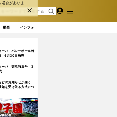
る場合がありま
マイペ
閉じ
検索
メニュ
ー
る
す
ジ
る
動画
インフォ
ない
ィーバ バレーボール特
.4 6月30日発売
ィーバ 部活特集号 3
売
などのお知らせが届く
通知を受け取る方法につ