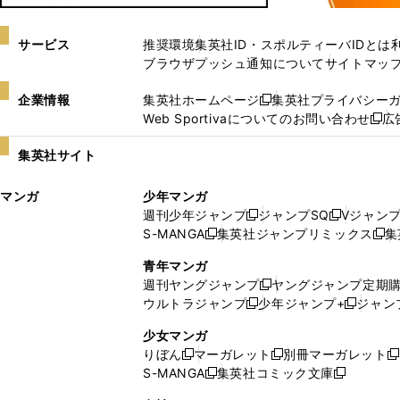
サービス
推奨環境
集英社ID・スポルティーバIDとは
ブラウザプッシュ通知について
サイトマッ
企業情報
集英社ホームページ
集英社プライバシー
新
Web Sportivaについてのお問い合わせ
広
し
新
い
し
集英社サイト
ウ
い
ィ
ウ
マンガ
少年マンガ
ン
ィ
週刊少年ジャンプ
ジャンプSQ
Vジャン
ド
ン
新
新
S-MANGA
集英社ジャンプリミックス
集
ウ
ド
新
し
し
新
で
ウ
し
い
い
し
青年マンガ
開
で
い
ウ
ウ
い
週刊ヤングジャンプ
ヤングジャンプ定期
新
く
開
ウ
ィ
ィ
ウ
ウルトラジャンプ
少年ジャンプ+
ジャン
新
し
新
く
ィ
ン
ン
ィ
し
い
し
ン
ド
ド
ン
少女マンガ
い
ウ
い
ド
ウ
ウ
ド
りぼん
マーガレット
別冊マーガレット
新
新
新
ウ
ィ
ウ
ウ
で
で
ウ
S-MANGA
集英社コミック文庫
し
新
し
新
ィ
ン
ィ
で
開
開
で
い
し
い
し