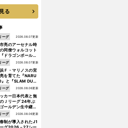
優勝校はここだ！
見る
事
リーグ
2026.08.07更新
市亮のアーセナル時
の同僚ウォルコット
『ドラゴンボール』
大好き ポドルスキは
リーグ
2026.08.07更新
向小次郎に憧れてい
浜Ｆ・マリノスの宮
亮を育てた『NARU
O』と『SLAM DUN
』 中京大中京の同
リーグ
2026.08.06更新
生・木原龍一は"ジ
ッカー日本代表と無
ンプ係"だった
のＪリーグ 24年ぶ
ゴールデン生中継の
幕戦でヘタな試合は
リーグ
2026.08.06更新
せられない
春制が導入されたJ1
ーグ2026－27シー