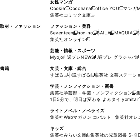
ン
ド
ン
女性マンガ
開
く
く
開
ウ
い
ウ
い
ド
ウ
ド
Cookie
Cocohana
office YOU
マンガM
く
く
新
新
新
ィ
ウ
ィ
ウ
ウ
で
ウ
集英社コミック文庫
し
新
し
し
ン
ィ
ン
ィ
で
開
で
い
し
い
い
ド
ン
ド
ン
取材・ファッション
ファッション・美容
開
く
開
ウ
い
ウ
ウ
ウ
ド
ウ
ド
Seventeen
non-no
BAILA
MAQUIA
S
く
く
新
新
新
新
ィ
ウ
ィ
ィ
で
ウ
で
ウ
集英社オンライン
し
新
し
し
し
ン
ィ
ン
ン
開
で
開
で
い
し
い
い
い
ド
ン
ド
ド
芸能・情報・スポーツ
く
開
く
開
ウ
い
ウ
ウ
ウ
ウ
ド
ウ
ウ
Myojo
週プレNEWS
週プレ グラジャパ!
く
く
新
新
新
ィ
ウ
ィ
ィ
ィ
で
ウ
で
で
し
し
ン
ィ
ン
ン
ン
書籍
文芸・文庫・総合
開
で
開
開
い
い
ド
ン
ド
ド
ド
すばる
小説すばる
集英社 文芸ステーシ
く
開
く
く
新
新
ウ
ウ
ウ
ド
ウ
ウ
ウ
く
し
し
ィ
ィ
学芸・ノンフィクション・新書
で
ウ
で
で
で
い
い
ン
ン
集英社学芸部 - 学芸・ノンフィクション
開
で
開
開
開
新
ウ
ウ
ド
ド
1日5分で、明日は変わる よみタイ yomitai
く
開
く
く
く
し
新
ィ
ィ
ウ
ウ
く
い
ン
ン
ライトノベル・ノベライズ
で
で
ウ
ド
ド
集英社Webマガジン コバルト
集英社オレ
開
開
新
ィ
ウ
ウ
く
く
し
ン
キッズ
で
で
い
ド
集英社みらい文庫
集英社の児童図書 S-KID
開
開
新
ウ
ウ