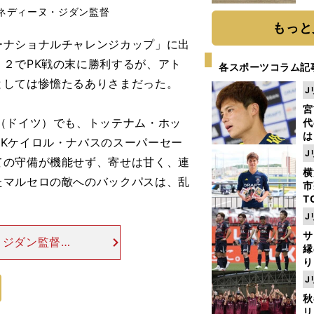
だ
ネディーヌ・ジダン監督
もっと
ナショナルチャレンジカップ」に出
２でPK戦の末に勝利するが、アト
各スポーツコラム記
としては惨憺たるありさまだった。
J
宮
（ドイツ）でも、トッテナム・ホッ
代
は
Kケイロル・ナバスのスーパーセー
が
J
ての守備が機能せず、寄せは甘く、連
日
横
た
たマルセロの敵へのバックパスは、乱
市
T
K
J
級
サ
ャ
・ジダン監督が
縁
もそも、最強を
り
で不利に立つこ
開
J
見
秋
リ