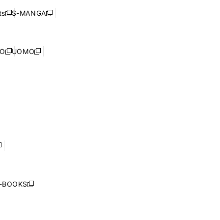
ド
ン
く
ウ
ウ
ド
s
S-MANGA
新
新
ィ
で
ウ
し
し
ン
開
で
い
い
ド
く
開
ウ
ウ
ウ
NO
UOMO
く
新
新
ィ
ィ
で
し
し
ン
ン
開
い
い
ド
ド
く
ウ
ウ
ウ
ウ
ィ
ィ
で
で
ン
ン
開
開
ド
ド
く
く
ウ
ウ
で
で
開
開
く
く
し
い
ウ
j-BOOKS
新
ィ
し
ン
い
ド
ウ
ウ