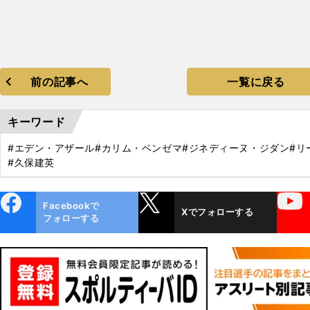
前の記事へ
一覧に戻る
キーワード
#エデン・アザール
#カリム・ベンゼマ
#ジネディーヌ・ジダン
#リ
#久保建英
ebo
X
YouTube
Facebookで
Xでフォローする
ok
フォローする