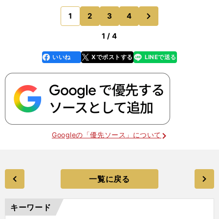
勝したフランス代表の２人、FWキリアン・ムバッ
次
1
2
3
4
のページへ
ペ（パリ・サンジ
1 / 4
いいね
Xでポストする
LINEで送る
line
faceboo
x
k
Googleの「優先ソース」について
一覧に戻る
キーワード