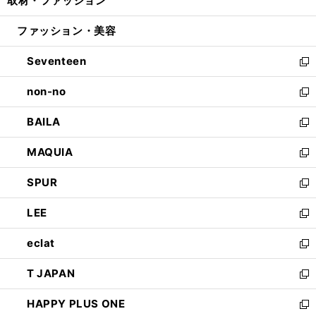
取材・ファッション
く
で
ド
ィ
い
開
ウ
ン
ウ
ファッション・美容
く
で
ド
ィ
開
ウ
ン
Seventeen
く
で
ド
新
開
ウ
し
non-no
く
で
い
新
開
ウ
し
BAILA
く
ィ
い
新
ン
ウ
し
MAQUIA
ド
ィ
い
新
ウ
ン
ウ
し
SPUR
で
ド
ィ
い
新
開
ウ
ン
ウ
し
LEE
く
で
ド
ィ
い
新
開
ウ
ン
ウ
し
eclat
く
で
ド
ィ
い
新
開
ウ
ン
ウ
し
T JAPAN
く
で
ド
ィ
い
新
開
ウ
ン
ウ
し
HAPPY PLUS ONE
く
で
ド
ィ
い
新