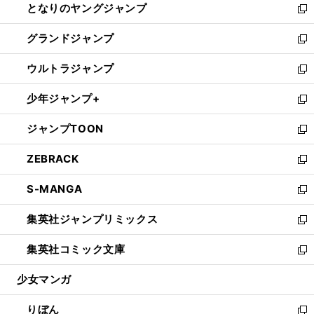
となりのヤングジャンプ
く
ド
ィ
い
新
ウ
ン
ウ
し
グランドジャンプ
で
ド
ィ
い
新
開
ウ
ン
ウ
し
ウルトラジャンプ
く
で
ド
ィ
い
新
開
ウ
ン
ウ
し
少年ジャンプ+
く
で
ド
ィ
い
新
開
ウ
ン
ウ
し
ジャンプTOON
く
で
ド
ィ
い
新
開
ウ
ン
ウ
し
ZEBRACK
く
で
ド
ィ
い
新
開
ウ
ン
ウ
し
S-MANGA
く
で
ド
ィ
い
新
開
ウ
ン
ウ
し
集英社ジャンプリミックス
く
で
ド
ィ
い
新
開
ウ
ン
ウ
し
集英社コミック文庫
く
で
ド
ィ
い
新
開
ウ
ン
ウ
し
少女マンガ
く
で
ド
ィ
い
開
ウ
ン
ウ
りぼん
く
で
ド
ィ
新