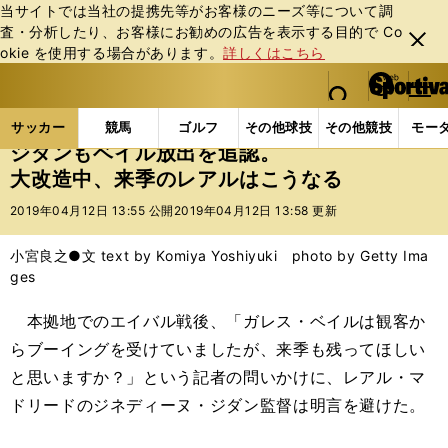
当サイトでは当社の提携先等がお客様のニーズ等について調
査・分析したり、お客様にお勧めの広告を表⽰する⽬的で Co
閉じ
okie を使⽤する場合があります。
詳しくはこちら
る
マイペ
web Sportiva (webスポルティーバ)
検索
メニュ
we
ー
サッカーの記事一覧
海外サッカー
海外サッカー
b
ジ
サッカー
競馬
ゴルフ
その他球技
その他競技
モー
ス
ジダンもベイル放出を追認。
ポ
大改造中、来季のレアルはこうなる
ル
テ
2019年04月12日 13:55 公開
2019年04月12日 13:58 更新
ィ
ー
小宮良之●文 text by Komiya Yoshiyuki photo by Getty Ima
バ
ges
本拠地でのエイバル戦後、「ガレス・ベイルは観客か
らブーイングを受けていましたが、来季も残ってほしい
と思いますか？」という記者の問いかけに、レアル・マ
ドリードのジネディーヌ・ジダン監督は明言を避けた。