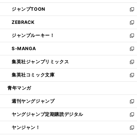
開
ウ
ン
ウ
し
ジャンプTOON
く
で
ド
ィ
い
新
開
ウ
ン
ウ
し
ZEBRACK
く
で
ド
ィ
い
新
開
ウ
ン
ウ
し
ジャンプルーキー！
く
で
ド
ィ
い
新
開
ウ
ン
ウ
し
S-MANGA
く
で
ド
ィ
い
新
開
ウ
ン
ウ
し
集英社ジャンプリミックス
く
で
ド
ィ
い
新
開
ウ
ン
ウ
し
集英社コミック文庫
く
で
ド
ィ
い
新
開
ウ
ン
ウ
し
青年マンガ
く
で
ド
ィ
い
開
ウ
ン
ウ
週刊ヤングジャンプ
く
で
ド
ィ
新
開
ウ
ン
し
ヤングジャンプ定期購読デジタル
く
で
ド
い
新
開
ウ
ウ
し
ヤンジャン！
く
で
ィ
い
新
開
ン
ウ
し