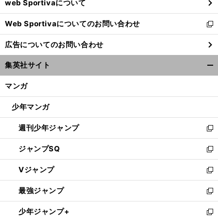
web Sportivaについて
で
開
Web Sportivaについてのお問い合わせ
く
新
し
広告についてのお問い合わせ
い
ウ
集英社サイト
ィ
開
ン
く/
マンガ
ド
閉
ウ
じ
少年マンガ
で
る
開
週刊少年ジャンプ
く
新
し
ジャンプSQ
い
新
ウ
し
Vジャンプ
ィ
い
新
ン
ウ
し
最強ジャンプ
ド
ィ
い
新
ウ
ン
ウ
し
少年ジャンプ+
で
ド
ィ
い
新