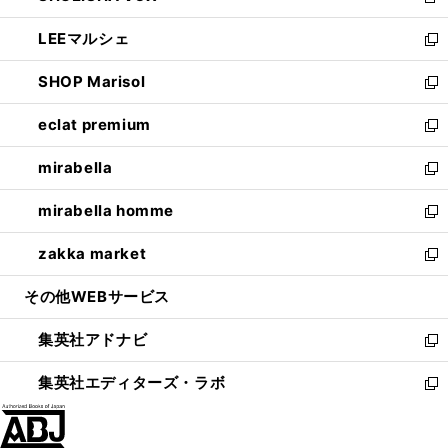
新
開
ウ
ン
ウ
し
LEEマルシェ
く
で
ド
ィ
い
新
開
ウ
ン
ウ
し
SHOP Marisol
く
で
ド
ィ
い
新
開
ウ
ン
ウ
し
eclat premium
く
で
ド
ィ
い
新
開
ウ
ン
ウ
し
mirabella
く
で
ド
ィ
い
新
開
ウ
ン
ウ
し
mirabella homme
く
で
ド
ィ
い
新
開
ウ
ン
ウ
し
zakka market
く
で
ド
ィ
い
新
開
ウ
ン
ウ
し
その他WEBサービス
く
で
ド
ィ
い
開
ウ
ン
ウ
集英社アドナビ
く
で
ド
ィ
新
開
ウ
ン
し
集英社エディターズ・ラボ
く
で
ド
い
新
開
ウ
ウ
し
く
で
ィ
い
開