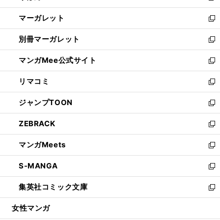
開
ウ
ン
し
マーガレット
く
で
ド
い
新
開
ウ
ウ
し
別冊マーガレット
く
で
ィ
い
新
開
ン
ウ
し
マンガMee公式サイト
く
ド
ィ
い
新
ウ
ン
ウ
し
リマコミ
で
ド
ィ
い
新
開
ウ
ン
ウ
し
ジャンプTOON
く
で
ド
ィ
い
新
開
ウ
ン
ウ
し
ZEBRACK
く
で
ド
ィ
い
新
開
ウ
ン
ウ
し
マンガMeets
く
で
ド
ィ
い
新
開
ウ
ン
ウ
し
S-MANGA
く
で
ド
ィ
い
新
開
ウ
ン
ウ
し
集英社コミック文庫
く
で
ド
ィ
い
新
開
ウ
ン
ウ
し
女性マンガ
く
で
ド
ィ
い
開
ウ
ン