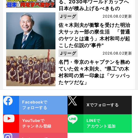
る、2030年ワールドカップへ
日本が積み上げるべきもの
Jリーグ
2026.08.02更新
佐々木則夫が衝撃を受けた明治
大サッカー部の寮生活 「普通
のヤツとは違う」木村和司が起
こした伝説の"事件"
Jリーグ
2026.08.02更新
名門・帝京のキャプテンを務め
ていた佐々木則夫、"県工"の木
村和司の第一印象は「ツッパっ
たヤツだな」
cebo
X
Facebookで
Xでフォローする
ok
フォローする
uTube
LINE
YouTubeで
LINEで
チャンネル登録
アカウント追加
stagra