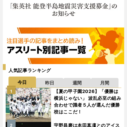
人気記事ランキング
今日
昨日
週間
月間
【夏の甲子園2026】「優勝は
1
横浜じゃない」 波乱必至の組み
合わせで識者５人が選んだ優勝
校はここだ！
宇野昌磨は本田真凜とのアイス
2