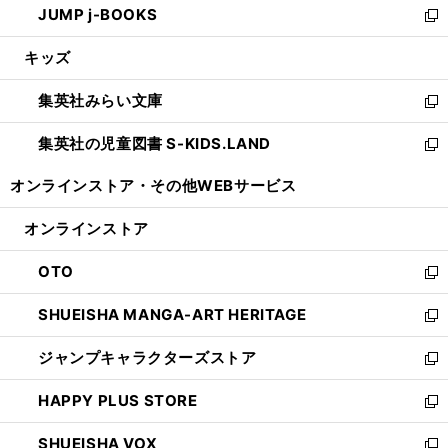
JUMP j-BOOKS
で
ド
ィ
い
新
開
ウ
ン
ウ
し
キッズ
く
で
ド
ィ
い
開
ウ
ン
ウ
集英社みらい文庫
く
で
ド
ィ
新
開
ウ
ン
し
集英社の児童図書 S-KIDS.LAND
く
で
ド
い
新
開
ウ
ウ
し
オンラインストア・
その他WEBサービス
く
で
ィ
い
開
ン
ウ
オンラインストア
く
ド
ィ
ウ
ン
OTO
で
ド
新
開
ウ
し
SHUEISHA MANGA-ART HERITAGE
く
で
い
新
開
ウ
し
ジャンプキャラクターズストア
く
ィ
い
新
ン
ウ
し
HAPPY PLUS STORE
ド
ィ
い
新
ウ
ン
ウ
し
SHUEISHA VOX
で
ド
ィ
い