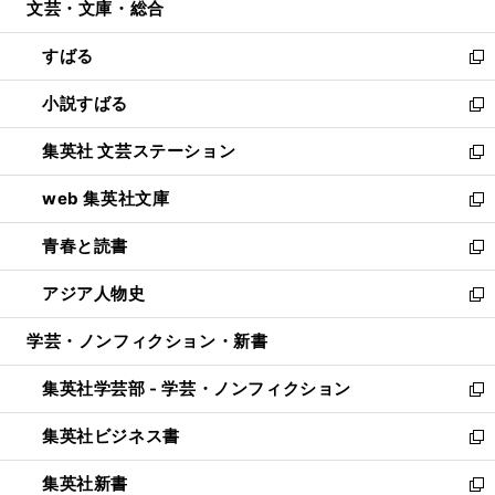
文芸・文庫・総合
く
で
ド
ィ
開
ウ
ン
すばる
く
で
ド
新
開
ウ
し
小説すばる
く
で
い
新
開
ウ
し
集英社 文芸ステーション
く
ィ
い
新
ン
ウ
し
web 集英社文庫
ド
ィ
い
新
ウ
ン
ウ
し
青春と読書
で
ド
ィ
い
新
開
ウ
ン
ウ
し
アジア人物史
く
で
ド
ィ
い
新
開
ウ
ン
ウ
し
学芸・ノンフィクション・新書
く
で
ド
ィ
い
開
ウ
ン
ウ
集英社学芸部 - 学芸・ノンフィクション
く
で
ド
ィ
新
開
ウ
ン
し
集英社ビジネス書
く
で
ド
い
新
開
ウ
ウ
し
集英社新書
く
で
ィ
い
新