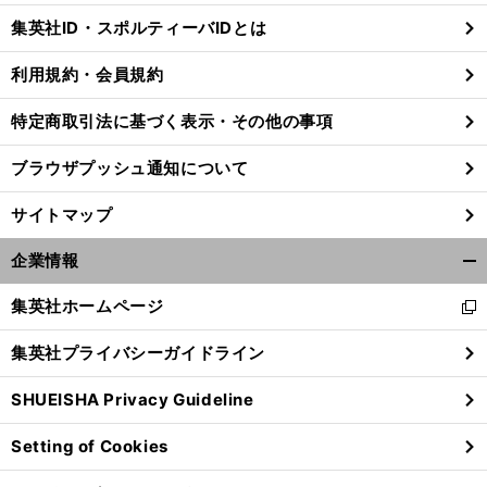
じ
集英社ID・スポルティーバIDとは
る
利用規約・会員規約
。
特定商取引法に基づく表示・その他の事項
０
」
前
･
へ
ブラウザプッシュ通知について
サイトマップ
企業情報
開
く/
集英社ホームページ
新
閉
し
じ
集英社プライバシーガイドライン
い
る
ウ
SHUEISHA Privacy Guideline
ィ
ン
Setting of Cookies
ド
ウ