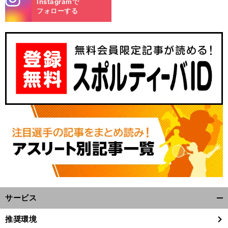
Instagramで
m
フォローする
サービス
開
く/
推奨環境
閉