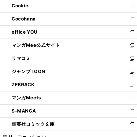
ウ
Cookie
く
で
ド
ィ
新
開
ウ
ン
し
Cocohana
く
で
ド
い
新
開
ウ
ウ
し
office YOU
く
で
ィ
い
新
開
ン
ウ
し
マンガMee公式サイト
く
ド
ィ
い
新
ウ
ン
ウ
し
リマコミ
で
ド
ィ
い
新
開
ウ
ン
ウ
し
ジャンプTOON
く
で
ド
ィ
い
新
開
ウ
ン
ウ
し
ZEBRACK
く
で
ド
ィ
い
新
開
ウ
ン
ウ
し
マンガMeets
く
で
ド
ィ
い
新
開
ウ
ン
ウ
し
S-MANGA
く
で
ド
ィ
い
新
開
ウ
ン
ウ
し
集英社コミック文庫
く
で
ド
ィ
い
新
開
ウ
ン
ウ
し