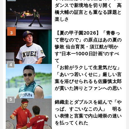
ダンスで新境地を切り開く 高
橋大輔の証言とも重なる課題と
楽しさ
【夏の甲子園2026】「青春っ
3
て密なので」の原点はあの夏の
惨敗 仙台育英・須江航が明か
す"日本一1000日計画"のすべ
て
4
「お前がラクして生意気だな」
「あいつ若いくせに」厳しい言
葉を浴びせられるも佐藤慎太郎
が貫いた誇りとファンへの思い
5
錦織圭とダブルスを組んで「や
っぱ、すごいなこの人」 明る
い表情と言葉で内山靖崇の迷い
を払ってくれた