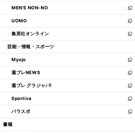
開
ウ
ン
ウ
し
MEN'S NON-NO
く
で
ド
ィ
い
新
開
ウ
ン
ウ
し
UOMO
く
で
ド
ィ
い
新
開
ウ
ン
ウ
し
集英社オンライン
く
で
ド
ィ
い
新
開
ウ
ン
ウ
し
芸能・情報・スポーツ
く
で
ド
ィ
い
開
ウ
ン
ウ
Myojo
く
で
ド
ィ
新
開
ウ
ン
し
週プレNEWS
く
で
ド
い
新
開
ウ
ウ
し
週プレ グラジャパ!
く
で
ィ
い
新
開
ン
ウ
し
Sportiva
く
ド
ィ
い
新
ウ
ン
ウ
し
パラスポ
で
ド
ィ
い
新
開
ウ
ン
ウ
し
書籍
く
で
ド
ィ
い
開
ウ
ン
ウ