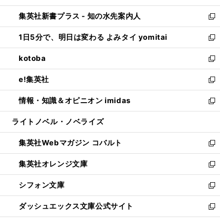
開
ン
ウ
し
集英社新書プラス - 知の水先案内人
く
ド
ィ
い
新
ウ
ン
ウ
し
1日5分で、明日は変わる よみタイ yomitai
で
ド
ィ
い
新
開
ウ
ン
ウ
し
kotoba
く
で
ド
ィ
い
新
開
ウ
ン
ウ
し
e!集英社
く
で
ド
ィ
い
新
開
ウ
ン
ウ
し
情報・知識＆オピニオン imidas
く
で
ド
ィ
い
新
開
ウ
ン
ウ
し
ライトノベル・ノベライズ
く
で
ド
ィ
い
開
ウ
ン
ウ
集英社Webマガジン コバルト
く
で
ド
ィ
新
開
ウ
ン
し
集英社オレンジ文庫
く
で
ド
い
新
開
ウ
ウ
し
シフォン文庫
く
で
ィ
い
新
開
ン
ウ
し
ダッシュエックス文庫公式サイト
く
ド
ィ
い
新
ウ
ン
ウ
し