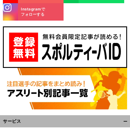
stagra
Instagramで
m
フォローする
サービス
開