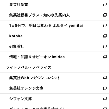
し
集英社新書
く
で
ィ
い
新
開
ン
ウ
し
集英社新書プラス - 知の水先案内人
く
ド
ィ
い
新
ウ
ン
ウ
し
1日5分で、明日は変わる よみタイ yomitai
で
ド
ィ
い
新
開
ウ
ン
ウ
し
kotoba
く
で
ド
ィ
い
新
開
ウ
ン
ウ
し
e!集英社
く
で
ド
ィ
い
新
開
ウ
ン
ウ
し
情報・知識＆オピニオン imidas
く
で
ド
ィ
い
新
開
ウ
ン
ウ
し
ライトノベル・ノベライズ
く
で
ド
ィ
い
開
ウ
ン
ウ
集英社Webマガジン コバルト
く
で
ド
ィ
新
開
ウ
ン
し
集英社オレンジ文庫
く
で
ド
い
新
開
ウ
ウ
し
シフォン文庫
く
で
ィ
い
新
開
ン
ウ
し
く