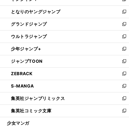
い
新
開
ン
ウ
し
となりのヤングジャンプ
く
ド
ィ
い
新
ウ
ン
ウ
し
グランドジャンプ
で
ド
ィ
い
新
開
ウ
ン
ウ
し
ウルトラジャンプ
く
で
ド
ィ
い
新
開
ウ
ン
ウ
し
少年ジャンプ+
く
で
ド
ィ
い
新
開
ウ
ン
ウ
し
ジャンプTOON
く
で
ド
ィ
い
新
開
ウ
ン
ウ
し
ZEBRACK
く
で
ド
ィ
い
新
開
ウ
ン
ウ
し
S-MANGA
く
で
ド
ィ
い
新
開
ウ
ン
ウ
し
集英社ジャンプリミックス
く
で
ド
ィ
い
新
開
ウ
ン
ウ
し
集英社コミック文庫
く
で
ド
ィ
い
新
開
ウ
ン
ウ
し
少女マンガ
く
で
ド
ィ
い