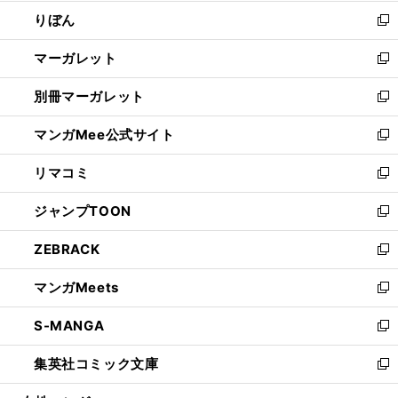
開
ウ
ン
ウ
りぼん
く
で
ド
ィ
新
開
ウ
ン
し
マーガレット
く
で
ド
い
新
開
ウ
ウ
し
別冊マーガレット
く
で
ィ
い
新
開
ン
ウ
し
マンガMee公式サイト
く
ド
ィ
い
新
ウ
ン
ウ
し
リマコミ
で
ド
ィ
い
新
開
ウ
ン
ウ
し
ジャンプTOON
く
で
ド
ィ
い
新
開
ウ
ン
ウ
し
ZEBRACK
く
で
ド
ィ
い
新
開
ウ
ン
ウ
し
マンガMeets
く
で
ド
ィ
い
新
開
ウ
ン
ウ
し
S-MANGA
く
で
ド
ィ
い
新
開
ウ
ン
ウ
し
集英社コミック文庫
く
で
ド
ィ
い
新
開
ウ
ン
ウ
し