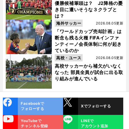
優勝候補筆頭は？ J2降格の憂
き目に遭いそうな３クラブと
は？
海外サッカー
2026.08.05更新
「ワールドカップ売却計画」は
断念も残る火種 FIFAインファ
ンティーノ会長体制に何が起き
ているのか
高校・ユース
2026.08.05更新
高校サッカーから補欠がいなく
なった 部員全員が試合に出る取
り組みが進んでいる
cebo
X
Facebookで
Xでフォローする
ok
フォローする
uTube
LINE
YouTubeで
LINEで
チャンネル登録
アカウント追加