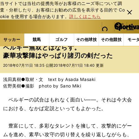
当サイトでは当社の提携先等がお客様のニーズ等について調
査・分析したり、お客様にお勧めの広告を表⽰する⽬的で Co
閉じ
okie を使⽤する場合があります。
詳しくはこちら
る
マイペ
web Sportiva (webスポルティーバ)
検索
メニュ
we
ー
サッカーの記事一覧
海外サッカー
海外サッカー
b
ジ
サッカー
競馬
ゴルフ
その他球技
その他競技
モー
ス
ベルギー無双とはならず。
ポ
豪華攻撃陣はやっぱり諸刃の剣だった
ル
テ
2018年07月11日 18:35 公開
2018年07月11日 18:40 更新
ィ
ー
浅田真樹●取材・文 text by Asada Masaki
バ
佐野美樹●撮影 photo by Sano Miki
ベルギーの試合はもれなく面白い――。それは今大会
における、なかば定説といってもよかった。
豊富にして、多彩なタレントを擁して、攻撃的にゲー
ムを進め、素早い攻守の切り替えを繰り返しながらも、