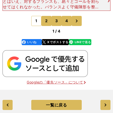
とはいえ、対するフランスも、易々とゴールを割ら
せてはくれなかった。バランスよく守備陣形を整え
つつも、虎視眈々と得意のカウンターを狙う。一
見、攻めるベルギーと守るフランスの二極構造で試
次
1
2
3
4
のページへ
合が進んでいるよう
1 / 4
いいね
Xでポストする
LINEで送る
line
faceboo
x
k
Googleの「優先ソース」について
一覧に戻る