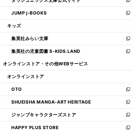
ダッシュエックス文庫公式サイト
ド
ィ
い
新
ウ
ン
ウ
し
JUMP j-BOOKS
で
ド
ィ
い
新
開
ウ
ン
ウ
し
キッズ
く
で
ド
ィ
い
開
ウ
ン
ウ
集英社みらい文庫
く
で
ド
ィ
新
開
ウ
ン
し
集英社の児童図書 S-KIDS.LAND
く
で
ド
い
新
開
ウ
ウ
し
オンラインストア・
その他WEBサービス
く
で
ィ
い
開
ン
ウ
オンラインストア
く
ド
ィ
ウ
ン
OTO
で
ド
新
開
ウ
し
SHUEISHA MANGA-ART HERITAGE
く
で
い
新
開
ウ
し
ジャンプキャラクターズストア
く
ィ
い
新
ン
ウ
し
HAPPY PLUS STORE
ド
ィ
い
新