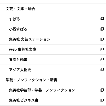
開
ウ
ン
ウ
文芸・文庫・総合
く
で
ド
ィ
開
ウ
ン
すばる
く
で
ド
新
開
ウ
し
小説すばる
く
で
い
新
開
ウ
し
集英社 文芸ステーション
く
ィ
い
新
ン
ウ
し
web 集英社文庫
ド
ィ
い
新
ウ
ン
ウ
し
青春と読書
で
ド
ィ
い
新
開
ウ
ン
ウ
し
アジア人物史
く
で
ド
ィ
い
新
開
ウ
ン
ウ
し
学芸・ノンフィクション・新書
く
で
ド
ィ
い
開
ウ
ン
ウ
集英社学芸部 - 学芸・ノンフィクション
く
で
ド
ィ
新
開
ウ
ン
し
集英社ビジネス書
く
で
ド
い
新
開
ウ
ウ