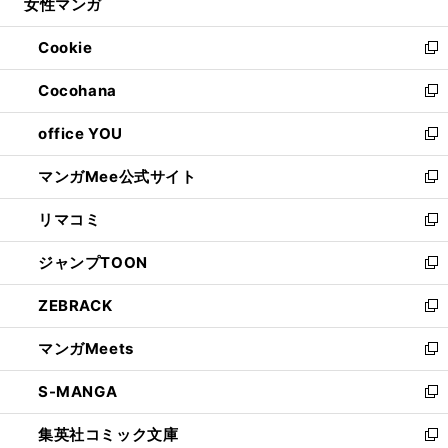
女性マンガ
く
で
ド
ィ
い
開
ウ
ン
ウ
Cookie
く
で
ド
ィ
新
開
ウ
ン
し
Cocohana
く
で
ド
い
新
開
ウ
ウ
し
office YOU
く
で
ィ
い
新
開
ン
ウ
し
マンガMee公式サイト
く
ド
ィ
い
新
ウ
ン
ウ
し
リマコミ
で
ド
ィ
い
新
開
ウ
ン
ウ
し
ジャンプTOON
く
で
ド
ィ
い
新
開
ウ
ン
ウ
し
ZEBRACK
く
で
ド
ィ
い
新
開
ウ
ン
ウ
し
マンガMeets
く
で
ド
ィ
い
新
開
ウ
ン
ウ
し
S-MANGA
く
で
ド
ィ
い
新
開
ウ
ン
ウ
し
集英社コミック文庫
く
で
ド
ィ
い
新