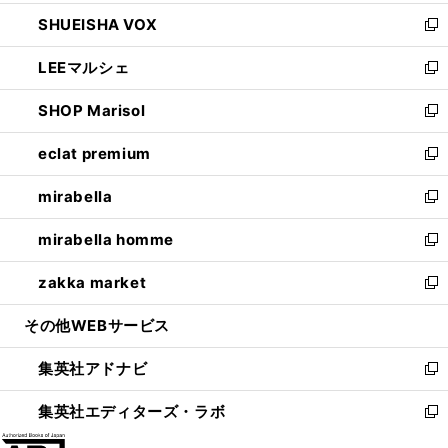
ウ
ン
ウ
し
SHUEISHA VOX
で
ド
ィ
い
新
開
ウ
ン
ウ
し
LEEマルシェ
く
で
ド
ィ
い
新
開
ウ
ン
ウ
し
SHOP Marisol
く
で
ド
ィ
い
新
開
ウ
ン
ウ
し
eclat premium
く
で
ド
ィ
い
新
開
ウ
ン
ウ
し
mirabella
く
で
ド
ィ
い
新
開
ウ
ン
ウ
し
mirabella homme
く
で
ド
ィ
い
新
開
ウ
ン
ウ
し
zakka market
く
で
ド
ィ
い
新
開
ウ
ン
ウ
し
その他WEBサービス
く
で
ド
ィ
い
開
ウ
ン
ウ
集英社アドナビ
く
で
ド
ィ
新
開
ウ
ン
し
集英社エディターズ・ラボ
く
で
ド
い
新
開
ウ
ウ
し