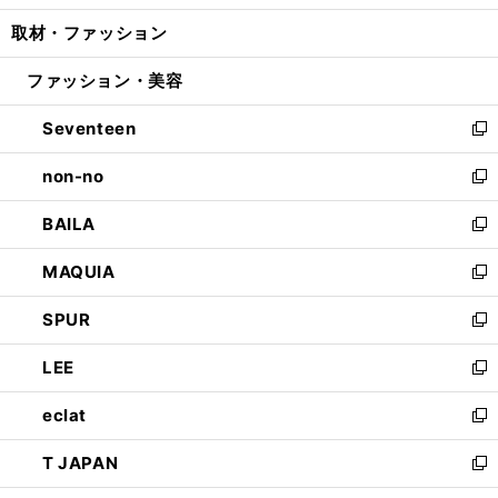
開
ウ
ン
ウ
し
取材・ファッション
く
で
ド
ィ
い
開
ウ
ン
ウ
ファッション・美容
く
で
ド
ィ
開
ウ
ン
Seventeen
く
で
ド
新
開
ウ
し
non-no
く
で
い
新
開
ウ
し
BAILA
く
ィ
い
新
ン
ウ
し
MAQUIA
ド
ィ
い
新
ウ
ン
ウ
し
SPUR
で
ド
ィ
い
新
開
ウ
ン
ウ
し
LEE
く
で
ド
ィ
い
新
開
ウ
ン
ウ
し
eclat
く
で
ド
ィ
い
新
開
ウ
ン
ウ
し
T JAPAN
く
で
ド
ィ
い
新
開
ウ
ン
ウ
し