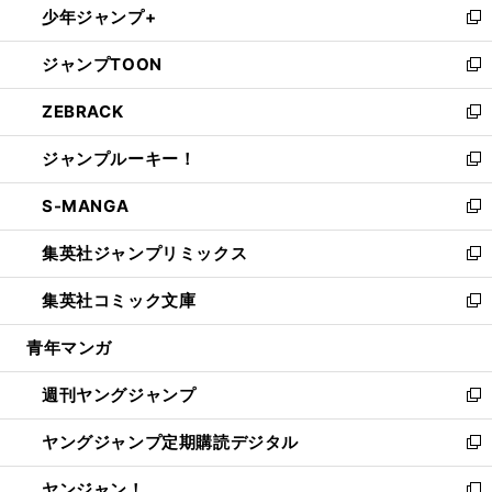
少年ジャンプ+
で
ド
ィ
い
新
開
ウ
ン
ウ
し
ジャンプTOON
く
で
ド
ィ
い
新
開
ウ
ン
ウ
し
ZEBRACK
く
で
ド
ィ
い
新
開
ウ
ン
ウ
し
ジャンプルーキー！
く
で
ド
ィ
い
新
開
ウ
ン
ウ
し
S-MANGA
く
で
ド
ィ
い
新
開
ウ
ン
ウ
し
集英社ジャンプリミックス
く
で
ド
ィ
い
新
開
ウ
ン
ウ
し
集英社コミック文庫
く
で
ド
ィ
い
新
開
ウ
ン
ウ
し
青年マンガ
く
で
ド
ィ
い
開
ウ
ン
ウ
週刊ヤングジャンプ
く
で
ド
ィ
新
開
ウ
ン
し
ヤングジャンプ定期購読デジタル
く
で
ド
い
新
開
ウ
ウ
し
ヤンジャン！
く
で
ィ