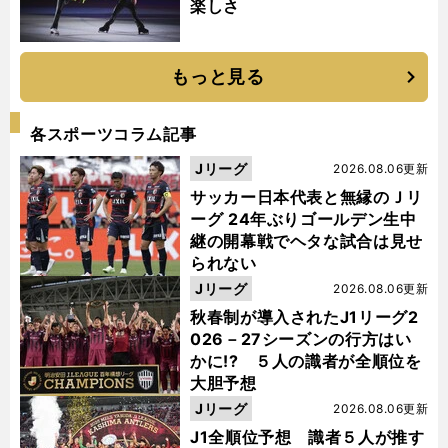
楽しさ
もっと見る
各スポーツコラム記事
Jリーグ
2026.08.06更新
サッカー日本代表と無縁のＪリ
ーグ 24年ぶりゴールデン生中
継の開幕戦でヘタな試合は見せ
られない
Jリーグ
2026.08.06更新
秋春制が導入されたJ1リーグ2
026－27シーズンの行方はい
かに!? ５人の識者が全順位を
大胆予想
Jリーグ
2026.08.06更新
J1全順位予想 識者５人が推す