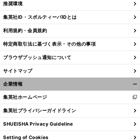
く/
推奨環境
閉
じ
集英社ID・スポルティーバIDとは
る
利用規約・会員規約
特定商取引法に基づく表示・その他の事項
ブラウザプッシュ通知について
サイトマップ
企業情報
開
く/
集英社ホームページ
新
閉
し
じ
中
」
。
集英社プライバシーガイドライン
前
い
る
へ
ウ
SHUEISHA Privacy Guideline
ィ
ン
Setting of Cookies
ド