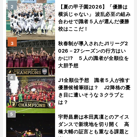
【夏の甲子園2026】「優勝は
2
横浜じゃない」 波乱必至の組み
合わせで識者５人が選んだ優勝
校はここだ！
秋春制が導入されたJ1リーグ2
3
026－27シーズンの行方はい
かに!? ５人の識者が全順位を
大胆予想
4
J1全順位予想 識者５人が推す
優勝候補筆頭は？ J2降格の憂
き目に遭いそうな３クラブと
は？
5
宇野昌磨は本田真凜とのアイス
ダンスで新境地を切り開く 高
橋大輔の証言とも重なる課題と