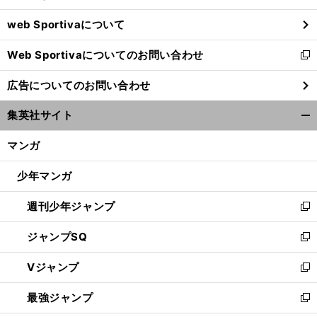
ウ
web Sportivaについて
で
開
Web Sportivaについてのお問い合わせ
く
新
し
広告についてのお問い合わせ
い
ウ
集英社サイト
ィ
開
ン
く/
マンガ
ド
閉
ウ
じ
少年マンガ
で
る
開
週刊少年ジャンプ
く
新
し
ジャンプSQ
い
新
ウ
し
Vジャンプ
ィ
い
新
ン
ウ
し
最強ジャンプ
ド
ィ
い
新
ウ
ン
ウ
し