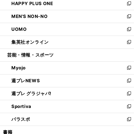
HAPPY PLUS ONE
く
で
ド
ィ
い
新
開
ウ
ン
ウ
し
MEN'S NON-NO
く
で
ド
ィ
い
新
開
ウ
ン
ウ
し
UOMO
く
で
ド
ィ
い
新
開
ウ
ン
ウ
し
集英社オンライン
く
で
ド
ィ
い
新
開
ウ
ン
ウ
し
芸能・情報・スポーツ
く
で
ド
ィ
い
開
ウ
ン
ウ
Myojo
く
で
ド
ィ
新
開
ウ
ン
し
週プレNEWS
く
で
ド
い
新
開
ウ
ウ
し
週プレ グラジャパ!
く
で
ィ
い
新
開
ン
ウ
し
Sportiva
く
ド
ィ
い
新
ウ
ン
ウ
し
パラスポ
で
ド
ィ
い
新
開
ウ
ン
ウ
し
書籍
く
で
ド
ィ
い