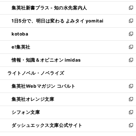
開
ン
ウ
し
集英社新書プラス - 知の水先案内人
く
ド
ィ
い
新
ウ
ン
ウ
し
1日5分で、明日は変わる よみタイ yomitai
で
ド
ィ
い
新
開
ウ
ン
ウ
し
kotoba
く
で
ド
ィ
い
新
開
ウ
ン
ウ
し
e!集英社
く
で
ド
ィ
い
新
開
ウ
ン
ウ
し
情報・知識＆オピニオン imidas
く
で
ド
ィ
い
新
開
ウ
ン
ウ
し
ライトノベル・ノベライズ
く
で
ド
ィ
い
開
ウ
ン
ウ
集英社Webマガジン コバルト
く
で
ド
ィ
新
開
ウ
ン
し
集英社オレンジ文庫
く
で
ド
い
新
開
ウ
ウ
し
シフォン文庫
く
で
ィ
い
新
開
ン
ウ
し
ダッシュエックス文庫公式サイト
く
ド
ィ
い
新
ウ
ン
ウ
し