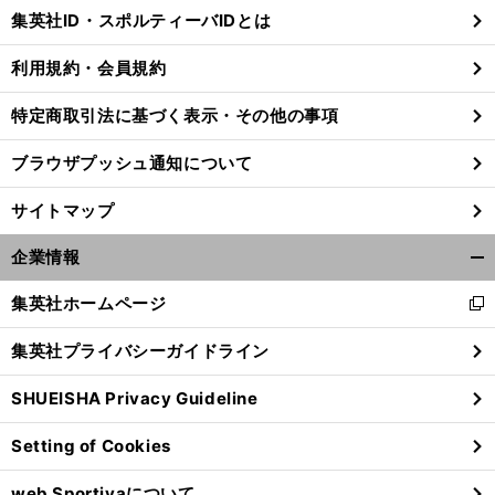
じ
集英社ID・スポルティーバIDとは
る
利用規約・会員規約
特定商取引法に基づく表示・その他の事項
前
策
粉砕
へ
ブラウザプッシュ通知について
サイトマップ
企業情報
開
く/
集英社ホームページ
新
閉
し
じ
集英社プライバシーガイドライン
い
る
ウ
SHUEISHA Privacy Guideline
ィ
ン
Setting of Cookies
ド
ウ
web Sportivaについて
で