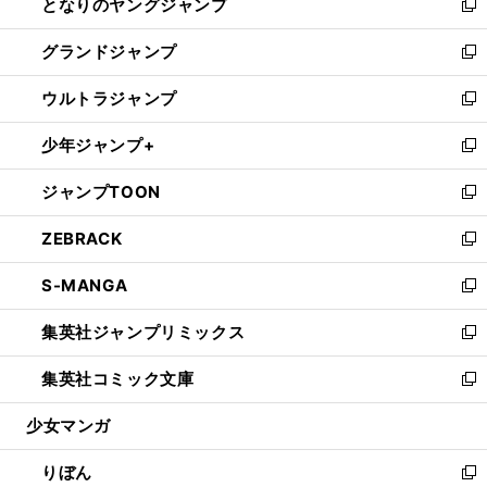
となりのヤングジャンプ
く
ド
ィ
い
新
ウ
ン
ウ
し
グランドジャンプ
で
ド
ィ
い
新
開
ウ
ン
ウ
し
ウルトラジャンプ
く
で
ド
ィ
い
新
開
ウ
ン
ウ
し
少年ジャンプ+
く
で
ド
ィ
い
新
開
ウ
ン
ウ
し
ジャンプTOON
く
で
ド
ィ
い
新
開
ウ
ン
ウ
し
ZEBRACK
く
で
ド
ィ
い
新
開
ウ
ン
ウ
し
S-MANGA
く
で
ド
ィ
い
新
開
ウ
ン
ウ
し
集英社ジャンプリミックス
く
で
ド
ィ
い
新
開
ウ
ン
ウ
し
集英社コミック文庫
く
で
ド
ィ
い
新
開
ウ
ン
ウ
し
少女マンガ
く
で
ド
ィ
い
開
ウ
ン
ウ
りぼん
く
で
ド
ィ
新