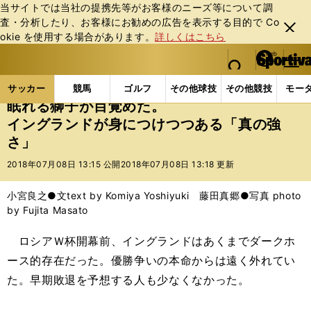
当サイトでは当社の提携先等がお客様のニーズ等について調
査・分析したり、お客様にお勧めの広告を表⽰する⽬的で Co
閉じ
okie を使⽤する場合があります。
詳しくはこちら
る
マイペ
web Sportiva (webスポルティーバ)
検索
メニュ
we
ー
サッカーの記事一覧
海外サッカー
海外サッカー
b
ジ
サッカー
競馬
ゴルフ
その他球技
その他競技
モー
ス
眠れる獅子が目覚めた。
ポ
イングランドが身につけつつある「真の強
ル
さ」
テ
ィ
2018年07月08日 13:15 公開
2018年07月08日 13:18 更新
ー
バ
小宮良之●文text by Komiya Yoshiyuki 藤田真郷●写真 photo
by Fujita Masato
ロシアＷ杯開幕前、イングランドはあくまでダークホ
ース的存在だった。優勝争いの本命からは遠く外れてい
た。早期敗退を予想する人も少なくなかった。