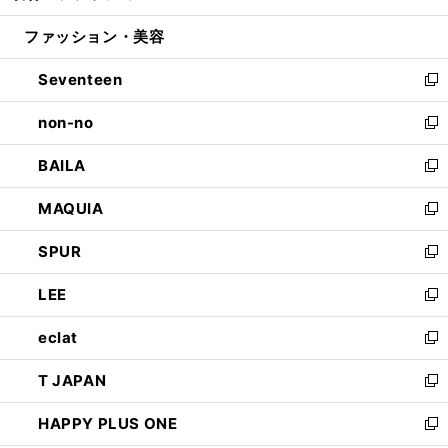
開
ウ
ン
ウ
ファッション・美容
く
で
ド
ィ
開
ウ
ン
Seventeen
く
で
ド
新
開
ウ
し
non-no
く
で
い
新
開
ウ
し
BAILA
く
ィ
い
新
ン
ウ
し
MAQUIA
ド
ィ
い
新
ウ
ン
ウ
し
SPUR
で
ド
ィ
い
新
開
ウ
ン
ウ
し
LEE
く
で
ド
ィ
い
新
開
ウ
ン
ウ
し
eclat
く
で
ド
ィ
い
新
開
ウ
ン
ウ
し
T JAPAN
く
で
ド
ィ
い
新
開
ウ
ン
ウ
し
HAPPY PLUS ONE
く
で
ド
ィ
い
新
開
ウ
ン
ウ