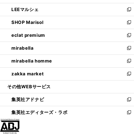
開
ウ
ン
ウ
し
LEEマルシェ
く
で
ド
ィ
い
新
開
ウ
ン
ウ
し
SHOP Marisol
く
で
ド
ィ
い
新
開
ウ
ン
ウ
し
eclat premium
く
で
ド
ィ
い
新
開
ウ
ン
ウ
し
mirabella
く
で
ド
ィ
い
新
開
ウ
ン
ウ
し
mirabella homme
く
で
ド
ィ
い
新
開
ウ
ン
ウ
し
zakka market
く
で
ド
ィ
い
新
開
ウ
ン
ウ
し
その他WEBサービス
く
で
ド
ィ
い
開
ウ
ン
ウ
集英社アドナビ
く
で
ド
ィ
新
開
ウ
ン
し
集英社エディターズ・ラボ
く
で
ド
い
新
開
ウ
ウ
し
く
で
ィ
い
開
ン
ウ