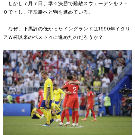
しかし７月７日、準々決勝で難敵スウェーデンを２－
０で下し、準決勝へと駒を進めている。
なぜ、下馬評の低かったイングランドは1990年イタリ
アＷ杯以来のベスト４に進めたのだろうか？