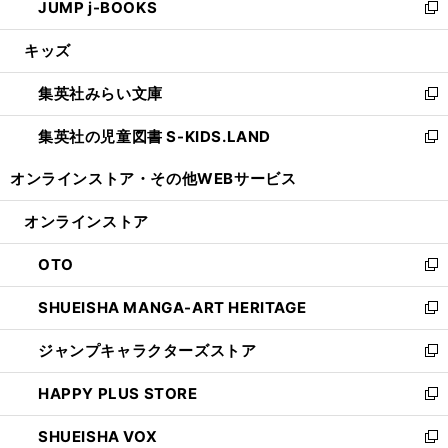
JUMP j-BOOKS
で
ド
ィ
い
新
開
ウ
ン
ウ
し
キッズ
く
で
ド
ィ
い
開
ウ
ン
ウ
集英社みらい文庫
く
で
ド
ィ
新
開
ウ
ン
し
集英社の児童図書 S-KIDS.LAND
く
で
ド
い
新
開
ウ
ウ
し
オンラインストア・
その他WEBサービス
く
で
ィ
い
開
ン
ウ
オンラインストア
く
ド
ィ
ウ
ン
OTO
で
ド
新
開
ウ
し
SHUEISHA MANGA-ART HERITAGE
く
で
い
新
開
ウ
し
ジャンプキャラクターズストア
く
ィ
い
新
ン
ウ
し
HAPPY PLUS STORE
ド
ィ
い
新
ウ
ン
ウ
し
SHUEISHA VOX
で
ド
ィ
い
新