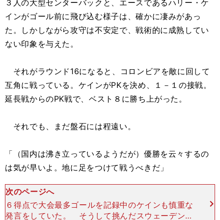
３人の大型センターバックと、エースであるハリー・ケ
インがゴール前に飛び込む様子は、確かに凄みがあっ
た。しかしながら攻守は不安定で、戦術的に成熟してい
ない印象を与えた。
それがラウンド16になると、コロンビアを敵に回して
互角に戦っている。ケインがPKを決め、１－１の接戦。
延長戦からのPK戦で、ベスト８に勝ち上がった。
それでも、まだ盤石には程遠い。
「（国内は沸き立っているようだが）優勝を云々するの
は気が早いよ。地に足をつけて戦うべきだ」
次のページへ
６得点で大会最多ゴールを記録中のケインも慎重な
発言をしていた。 そうして挑んだスウェーデン戦