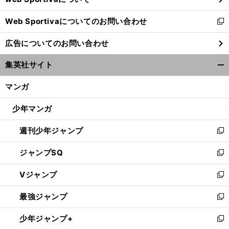
開
Web Sportivaについてのお問い合わせ
く
新
し
広告についてのお問い合わせ
い
ウ
集英社サイト
ィ
開
ン
く/
マンガ
ド
閉
ウ
じ
少年マンガ
で
る
開
週刊少年ジャンプ
く
新
し
ジャンプSQ
い
新
ウ
し
Vジャンプ
ィ
い
新
ン
ウ
し
最強ジャンプ
ド
ィ
い
新
ウ
ン
ウ
し
少年ジャンプ+
で
ド
ィ
い
新