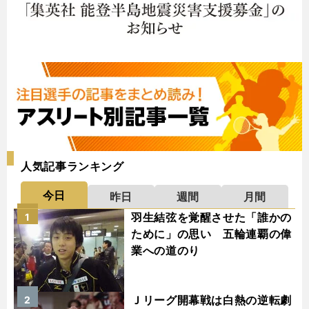
人気記事ランキング
今日
昨日
週間
月間
羽生結弦を覚醒させた「誰かの
1
ために」の思い 五輪連覇の偉
業への道のり
Ｊリーグ開幕戦は白熱の逆転劇
2