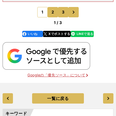
も、ビルドアップはしばしば滞っている。左サイド
のアシュリー・ヤングに預けるくらいしか、選択肢
次
1
2
3
のページへ
がなかった。守備
1 / 3
いいね
Xでポストする
LINEで送る
line
faceboo
x
k
Googleの「優先ソース」について
一覧に戻る
キーワード