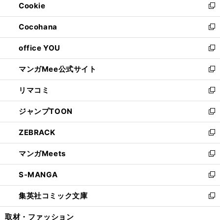
Cookie
く
で
ド
ィ
新
開
ウ
ン
し
Cocohana
く
で
ド
い
新
開
ウ
ウ
し
office YOU
く
で
ィ
い
新
開
ン
ウ
し
マンガMee公式サイト
く
ド
ィ
い
新
ウ
ン
ウ
し
リマコミ
で
ド
ィ
い
新
開
ウ
ン
ウ
し
ジャンプTOON
く
で
ド
ィ
い
新
開
ウ
ン
ウ
し
ZEBRACK
く
で
ド
ィ
い
新
開
ウ
ン
ウ
し
マンガMeets
く
で
ド
ィ
い
新
開
ウ
ン
ウ
し
S-MANGA
く
で
ド
ィ
い
新
開
ウ
ン
ウ
し
集英社コミック文庫
く
で
ド
ィ
い
新
開
ウ
ン
ウ
し
取材・ファッション
く
で
ド
ィ
い