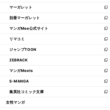
開
ウ
ン
し
マーガレット
く
で
ド
い
新
開
ウ
ウ
し
別冊マーガレット
く
で
ィ
い
新
開
ン
ウ
し
マンガMee公式サイト
く
ド
ィ
い
新
ウ
ン
ウ
し
リマコミ
で
ド
ィ
い
新
開
ウ
ン
ウ
し
ジャンプTOON
く
で
ド
ィ
い
新
開
ウ
ン
ウ
し
ZEBRACK
く
で
ド
ィ
い
新
開
ウ
ン
ウ
し
マンガMeets
く
で
ド
ィ
い
新
開
ウ
ン
ウ
し
S-MANGA
く
で
ド
ィ
い
新
開
ウ
ン
ウ
し
集英社コミック文庫
く
で
ド
ィ
い
新
開
ウ
ン
ウ
し
女性マンガ
く
で
ド
ィ
い
開
ウ
ン
ウ