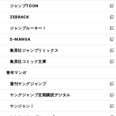
開
ウ
ン
ウ
し
ジャンプTOON
く
で
ド
ィ
い
新
開
ウ
ン
ウ
し
ZEBRACK
く
で
ド
ィ
い
新
開
ウ
ン
ウ
し
ジャンプルーキー！
く
で
ド
ィ
い
新
開
ウ
ン
ウ
し
S-MANGA
く
で
ド
ィ
い
新
開
ウ
ン
ウ
し
集英社ジャンプリミックス
く
で
ド
ィ
い
新
開
ウ
ン
ウ
し
集英社コミック文庫
く
で
ド
ィ
い
新
開
ウ
ン
ウ
し
青年マンガ
く
で
ド
ィ
い
開
ウ
ン
ウ
週刊ヤングジャンプ
く
で
ド
ィ
新
開
ウ
ン
し
ヤングジャンプ定期購読デジタル
く
で
ド
い
新
開
ウ
ウ
し
ヤンジャン！
く
で
ィ
い
新
開
ン
ウ
し