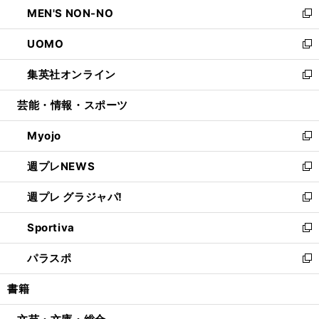
し
MEN'S NON-NO
く
で
ド
ィ
い
新
開
ウ
ン
ウ
し
UOMO
く
で
ド
ィ
い
新
開
ウ
ン
ウ
し
集英社オンライン
く
で
ド
ィ
い
新
開
ウ
ン
ウ
し
芸能・情報・スポーツ
く
で
ド
ィ
い
開
ウ
ン
ウ
Myojo
く
で
ド
ィ
新
開
ウ
ン
し
週プレNEWS
く
で
ド
い
新
開
ウ
ウ
し
週プレ グラジャパ!
く
で
ィ
い
新
開
ン
ウ
し
Sportiva
く
ド
ィ
い
新
ウ
ン
ウ
し
パラスポ
で
ド
ィ
い
新
開
ウ
ン
ウ
し
書籍
く
で
ド
ィ
い
開
ウ
ン
ウ
く