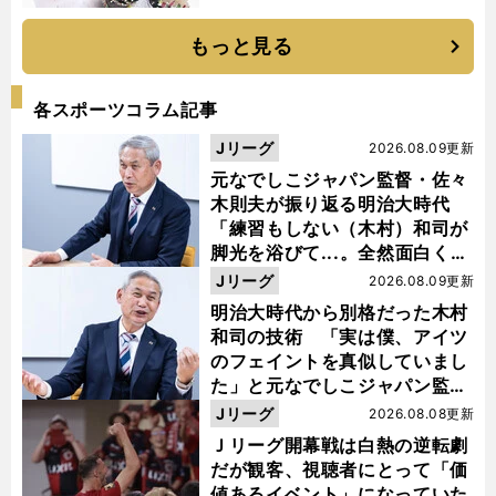
もっと見る
各スポーツコラム記事
Jリーグ
2026.08.09更新
元なでしこジャパン監督・佐々
木則夫が振り返る明治大時代
「練習もしない（木村）和司が
脚光を浴びて...。全然面白くな
い４年間でした」
Jリーグ
2026.08.09更新
明治大時代から別格だった木村
和司の技術 「実は僕、アイツ
のフェイントを真似していまし
た」と元なでしこジャパン監
督・佐々木則夫
Jリーグ
2026.08.08更新
Ｊリーグ開幕戦は白熱の逆転劇
だが観客、視聴者にとって「価
値あるイベント」になっていた