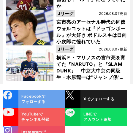
か
Jリーグ
2026.08.07更新
宮市亮のアーセナル時代の同僚
ウォルコットは『ドラゴンボー
ル』が大好き ポドルスキは日向
小次郎に憧れていた
Jリーグ
2026.08.07更新
横浜Ｆ・マリノスの宮市亮を育
てた『NARUTO』と『SLAM
DUNK』 中京大中京の同級
生・木原龍一は"ジャンプ係"だ
った
cebo
X
Facebookで
Xでフォローする
ok
フォローする
uTube
LINE
YouTubeで
LINEで
チャンネル登録
アカウント追加
stagra
Instagramで