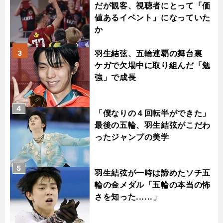
だが観客、視聴者にとって「価
値あるイベント」になっていた
か
羽生結弦、五輪連覇の舞台裏
3
ケガで欠場中に取り組んだ「勉
強」で成長
4
「僕なりの４回転半ができた」
最後の五輪、羽生結弦がこだわ
ったジャンプの美学
5
羽生結弦が一時は諦めたソチ五
輪の金メダル「五輪の本当の怖
さを知った......」