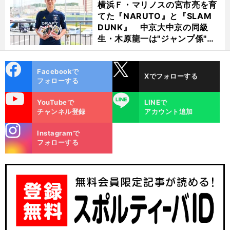
横浜Ｆ・マリノスの宮市亮を育
てた『NARUTO』と『SLAM
DUNK』 中京大中京の同級
生・木原龍一は"ジャンプ係"だ
った
cebo
X
Facebookで
Xでフォローする
ok
フォローする
uTube
LINE
YouTubeで
LINEで
チャンネル登録
アカウント追加
stagra
Instagramで
m
フォローする