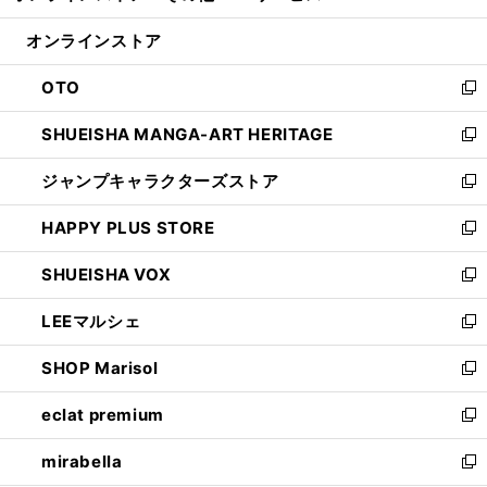
開
ン
ウ
オンラインストア
く
ド
ィ
ウ
ン
OTO
で
ド
新
開
ウ
し
SHUEISHA MANGA-ART HERITAGE
く
で
い
新
開
ウ
し
ジャンプキャラクターズストア
く
ィ
い
新
ン
ウ
し
HAPPY PLUS STORE
ド
ィ
い
新
ウ
ン
ウ
し
SHUEISHA VOX
で
ド
ィ
い
新
開
ウ
ン
ウ
し
LEEマルシェ
く
で
ド
ィ
い
新
開
ウ
ン
ウ
し
SHOP Marisol
く
で
ド
ィ
い
新
開
ウ
ン
ウ
し
eclat premium
く
で
ド
ィ
い
新
開
ウ
ン
ウ
し
mirabella
く
で
ド
ィ
い
新
開
ウ
ン