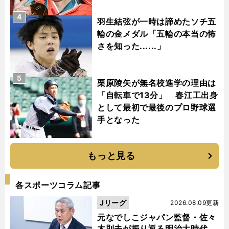
4
羽生結弦が一時は諦めたソチ五
輪の金メダル「五輪の本当の怖
さを知った......」
5
栗原陵矢が無名校進学の理由は
「自転車で13分」 春江工出身
として最初で最後のプロ野球選
手となった
もっと見る
各スポーツコラム記事
Jリーグ
2026.08.09更新
元なでしこジャパン監督・佐々
木則夫が振り返る明治大時代