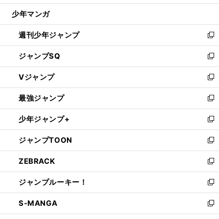
ウ
じ
少年マンガ
で
る
開
週刊少年ジャンプ
く
新
し
ジャンプSQ
い
新
ウ
し
Vジャンプ
ィ
い
新
ン
ウ
し
最強ジャンプ
ド
ィ
い
新
ウ
ン
ウ
し
少年ジャンプ+
で
ド
ィ
い
新
開
ウ
ン
ウ
し
ジャンプTOON
く
で
ド
ィ
い
新
開
ウ
ン
ウ
し
ZEBRACK
く
で
ド
ィ
い
新
開
ウ
ン
ウ
し
ジャンプルーキー！
く
で
ド
ィ
い
新
開
ウ
ン
ウ
し
S-MANGA
く
で
ド
ィ
い
新
開
ウ
ン
ウ
し