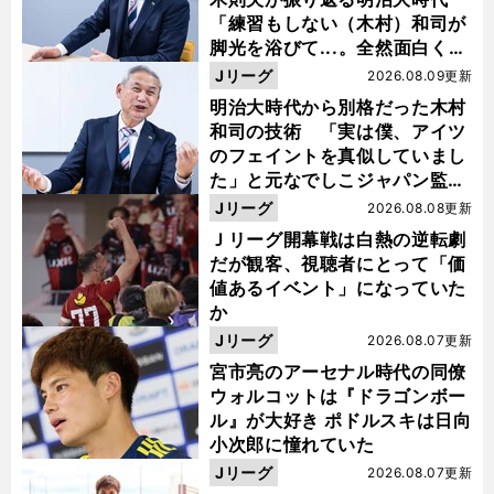
「練習もしない（木村）和司が
脚光を浴びて...。全然面白くな
い４年間でした」
Jリーグ
2026.08.09更新
明治大時代から別格だった木村
和司の技術 「実は僕、アイツ
のフェイントを真似していまし
た」と元なでしこジャパン監
督・佐々木則夫
Jリーグ
2026.08.08更新
Ｊリーグ開幕戦は白熱の逆転劇
だが観客、視聴者にとって「価
値あるイベント」になっていた
か
Jリーグ
2026.08.07更新
宮市亮のアーセナル時代の同僚
ウォルコットは『ドラゴンボー
ル』が大好き ポドルスキは日向
小次郎に憧れていた
Jリーグ
2026.08.07更新