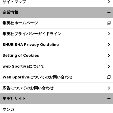
サイトマップ
前
へ
企業情報
開
く/
集英社ホームページ
新
閉
し
じ
集英社プライバシーガイドライン
い
る
ウ
SHUEISHA Privacy Guideline
ィ
ン
Setting of Cookies
ド
ウ
web Sportivaについて
で
開
Web Sportivaについてのお問い合わせ
く
新
し
広告についてのお問い合わせ
い
ウ
集英社サイト
ィ
開
ン
く/
マンガ
ド
閉