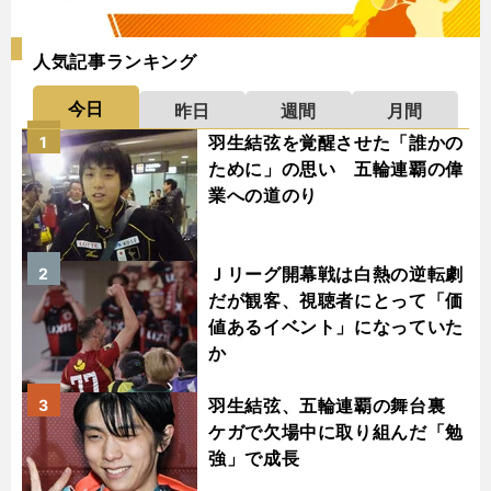
人気記事ランキング
今日
昨日
週間
月間
羽生結弦を覚醒させた「誰かの
1
ために」の思い 五輪連覇の偉
業への道のり
Ｊリーグ開幕戦は白熱の逆転劇
2
だが観客、視聴者にとって「価
値あるイベント」になっていた
か
羽生結弦、五輪連覇の舞台裏
3
ケガで欠場中に取り組んだ「勉
強」で成長