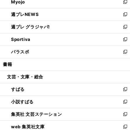
Myojo
く
で
ド
ィ
新
開
ウ
ン
し
週プレNEWS
く
で
ド
い
新
開
ウ
ウ
し
週プレ グラジャパ!
く
で
ィ
い
新
開
ン
ウ
し
Sportiva
く
ド
ィ
い
新
ウ
ン
ウ
し
パラスポ
で
ド
ィ
い
新
開
ウ
ン
ウ
し
書籍
く
で
ド
ィ
い
開
ウ
ン
ウ
文芸・文庫・総合
く
で
ド
ィ
開
ウ
ン
すばる
く
で
ド
新
開
ウ
し
小説すばる
く
で
い
新
開
ウ
し
集英社 文芸ステーション
く
ィ
い
新
ン
ウ
し
web 集英社文庫
ド
ィ
い
新