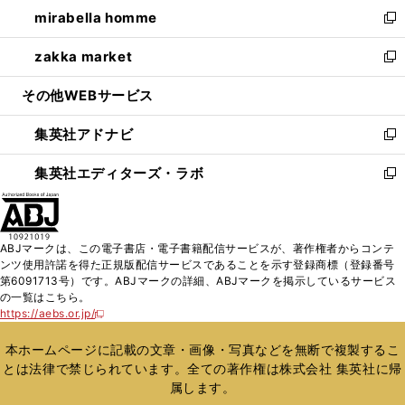
ウ
し
mirabella homme
く
で
ド
ィ
い
新
開
ウ
ン
ウ
し
zakka market
く
で
ド
ィ
い
新
開
ウ
ン
ウ
し
その他WEBサービス
く
で
ド
ィ
い
開
ウ
ン
ウ
集英社アドナビ
く
で
ド
ィ
新
開
ウ
ン
し
集英社エディターズ・ラボ
く
で
ド
い
新
開
ウ
ウ
し
く
で
ィ
い
開
ン
ウ
ABJマークは、この電子書店・電子書籍配信サービスが、著作権者からコンテ
く
ド
ィ
ンツ使用許諾を得た正規版配信サービスであることを示す登録商標（登録番号
ウ
ン
第6091713号）です。ABJマークの詳細、ABJマークを掲示しているサービス
で
ド
の一覧はこちら。
開
ウ
https://aebs.or.jp/
新
く
で
し
い
開
本ホームページに記載の文章・画像・写真などを無断で複製するこ
ウ
く
とは法律で禁じられています。全ての著作権は株式会社 集英社に帰
ィ
属します。
ン
ド