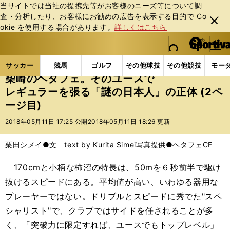
当サイトでは当社の提携先等がお客様のニーズ等について調
査・分析したり、お客様にお勧めの広告を表⽰する⽬的で Co
閉じ
okie を使⽤する場合があります。
詳しくはこちら
る
マイペ
web Sportiva (webスポルティーバ)
検索
メニュ
we
ー
サッカーの記事一覧
海外サッカー
海外サッカー
b
ジ
サッカー
競馬
ゴルフ
その他球技
その他競技
モー
ス
柴崎のヘタフェ。そのユースで
ポ
レギュラーを張る「謎の日本人」の正体 (2ペ
ル
ージ目)
テ
ィ
2018年05月11日 17:25 公開
2018年05月11日 18:26 更新
ー
バ
栗田シメイ●文 text by Kurita Simei
写真提供●ヘタフェCF
170cmと小柄な柿沼の特長は、50mを６秒前半で駆け
抜けるスピードにある。平均値が高い、いわゆる器用な
プレーヤーではない。ドリブルとスピードに秀でた"スペ
シャリスト"で、クラブではサイドを任されることが多
く、「突破力に限定すれば、ユースでもトップレベル」