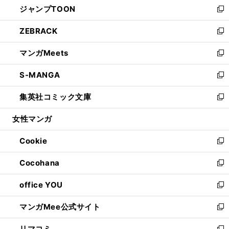
ジャンプTOON
く
で
ド
ィ
い
新
開
ウ
ン
ウ
し
ZEBRACK
く
で
ド
ィ
い
新
開
ウ
ン
ウ
し
マンガMeets
く
で
ド
ィ
い
新
開
ウ
ン
ウ
し
S-MANGA
く
で
ド
ィ
い
新
開
ウ
ン
ウ
し
集英社コミック文庫
く
で
ド
ィ
い
新
開
ウ
ン
ウ
し
女性マンガ
く
で
ド
ィ
い
開
ウ
ン
ウ
Cookie
く
で
ド
ィ
新
開
ウ
ン
し
Cocohana
く
で
ド
い
新
開
ウ
ウ
し
office YOU
く
で
ィ
い
新
開
ン
ウ
し
マンガMee公式サイト
く
ド
ィ
い
新
ウ
ン
ウ
し
リマコミ
で