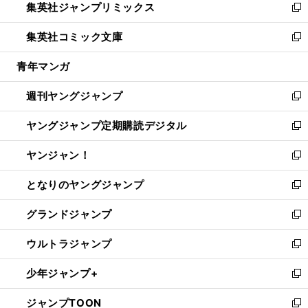
集英社ジャンプリミックス
く
で
ド
ィ
い
新
開
ウ
ン
ウ
し
集英社コミック文庫
く
で
ド
ィ
い
新
開
ウ
ン
ウ
し
青年マンガ
く
で
ド
ィ
い
開
ウ
ン
ウ
週刊ヤングジャンプ
く
で
ド
ィ
新
開
ウ
ン
し
ヤングジャンプ定期購読デジタル
く
で
ド
い
新
開
ウ
ウ
し
ヤンジャン！
く
で
ィ
い
新
開
ン
ウ
し
となりのヤングジャンプ
く
ド
ィ
い
新
ウ
ン
ウ
し
グランドジャンプ
で
ド
ィ
い
新
開
ウ
ン
ウ
し
ウルトラジャンプ
く
で
ド
ィ
い
新
開
ウ
ン
ウ
し
少年ジャンプ+
く
で
ド
ィ
い
新
開
ウ
ン
ウ
し
ジャンプTOON
く
で
ド
ィ
い
新