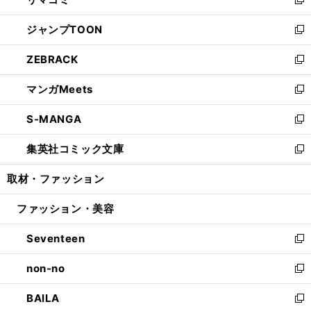
ド
ィ
い
新
開
ウ
ン
ウ
し
ジャンプTOON
く
で
ド
ィ
い
新
開
ウ
ン
ウ
し
ZEBRACK
く
で
ド
ィ
い
新
開
ウ
ン
ウ
し
マンガMeets
く
で
ド
ィ
い
新
開
ウ
ン
ウ
し
S-MANGA
く
で
ド
ィ
い
新
開
ウ
ン
ウ
し
集英社コミック文庫
く
で
ド
ィ
い
新
開
ウ
ン
ウ
し
取材・ファッション
く
で
ド
ィ
い
開
ウ
ン
ウ
ファッション・美容
く
で
ド
ィ
開
ウ
ン
Seventeen
く
で
ド
新
開
ウ
し
non-no
く
で
い
新
開
ウ
し
BAILA
く
ィ
い
新