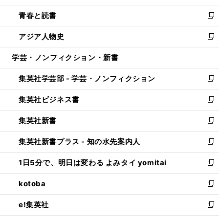
ウ
ン
ウ
し
青春と読書
で
ド
ィ
い
新
開
ウ
ン
ウ
し
アジア人物史
く
で
ド
ィ
い
新
開
ウ
ン
ウ
し
学芸・ノンフィクション・新書
く
で
ド
ィ
い
開
ウ
ン
ウ
集英社学芸部 - 学芸・ノンフィクション
く
で
ド
ィ
新
開
ウ
ン
し
集英社ビジネス書
く
で
ド
い
新
開
ウ
ウ
し
集英社新書
く
で
ィ
い
新
開
ン
ウ
し
集英社新書プラス - 知の水先案内人
く
ド
ィ
い
新
ウ
ン
ウ
し
1日5分で、明日は変わる よみタイ yomitai
で
ド
ィ
い
新
開
ウ
ン
ウ
し
kotoba
く
で
ド
ィ
い
新
開
ウ
ン
ウ
し
e!集英社
く
で
ド
ィ
い
新
開
ウ
ン
ウ
し