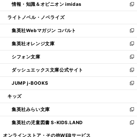
情報・知識＆オピニオン imidas
く
で
ド
ィ
い
新
開
ウ
ン
ウ
し
ライトノベル・ノベライズ
く
で
ド
ィ
い
開
ウ
ン
ウ
集英社Webマガジン コバルト
く
で
ド
ィ
新
開
ウ
ン
し
集英社オレンジ文庫
く
で
ド
い
新
開
ウ
ウ
し
シフォン文庫
く
で
ィ
い
新
開
ン
ウ
し
ダッシュエックス文庫公式サイト
く
ド
ィ
い
新
ウ
ン
ウ
し
JUMP j-BOOKS
で
ド
ィ
い
新
開
ウ
ン
ウ
し
キッズ
く
で
ド
ィ
い
開
ウ
ン
ウ
集英社みらい文庫
く
で
ド
ィ
新
開
ウ
ン
し
集英社の児童図書 S-KIDS.LAND
く
で
ド
い
新
開
ウ
ウ
し
オンラインストア・
その他WEBサービス
く
で
ィ
い