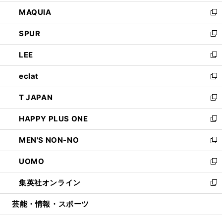
ン
ウ
し
MAQUIA
ド
ィ
い
新
ウ
ン
ウ
し
SPUR
で
ド
ィ
い
新
開
ウ
ン
ウ
し
LEE
く
で
ド
ィ
い
新
開
ウ
ン
ウ
し
eclat
く
で
ド
ィ
い
新
開
ウ
ン
ウ
し
T JAPAN
く
で
ド
ィ
い
新
開
ウ
ン
ウ
し
HAPPY PLUS ONE
く
で
ド
ィ
い
新
開
ウ
ン
ウ
し
MEN'S NON-NO
く
で
ド
ィ
い
新
開
ウ
ン
ウ
し
UOMO
く
で
ド
ィ
い
新
開
ウ
ン
ウ
し
集英社オンライン
く
で
ド
ィ
い
新
開
ウ
ン
ウ
し
芸能・情報・スポーツ
く
で
ド
ィ
い
開
ウ
ン
ウ