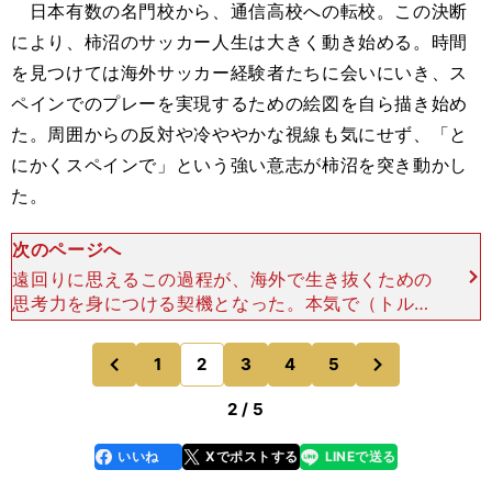
日本有数の名門校から、通信高校への転校。この決断
により、柿沼のサッカー人生は大きく動き始める。時間
を見つけては海外サッカー経験者たちに会いにいき、ス
ペインでのプレーを実現するための絵図を自ら描き始め
た。周囲からの反対や冷ややかな視線も気にせず、「と
にかくスペインで」という強い意志が柿沼を突き動かし
た。
次のページへ
遠回りに思えるこの過程が、海外で生き抜くための
思考力を身につける契機となった。本気で（トル）
自身の人生と向き合い、出した結論は"日本からの
脱出"だった。「いろんな人から、『海外と日本で
次
1
2
3
4
5
のページへ
のページへ
はサッカー感や常
前
2 / 5
いいね
Xでポストする
LINEで送る
line
faceboo
x
k