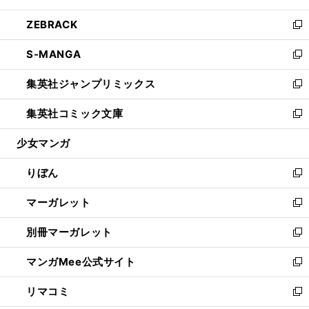
開
ウ
ン
ウ
し
ZEBRACK
く
で
ド
ィ
い
新
開
ウ
ン
ウ
し
S-MANGA
く
で
ド
ィ
い
新
開
ウ
ン
ウ
し
集英社ジャンプリミックス
く
で
ド
ィ
い
新
開
ウ
ン
ウ
し
集英社コミック文庫
く
で
ド
ィ
い
新
開
ウ
ン
ウ
し
少女マンガ
く
で
ド
ィ
い
開
ウ
ン
ウ
りぼん
く
で
ド
ィ
新
開
ウ
ン
し
マーガレット
く
で
ド
い
新
開
ウ
ウ
し
別冊マーガレット
く
で
ィ
い
新
開
ン
ウ
し
マンガMee公式サイト
く
ド
ィ
い
新
ウ
ン
ウ
し
リマコミ
で
ド
ィ
い
新
開
ウ
ン
ウ
し