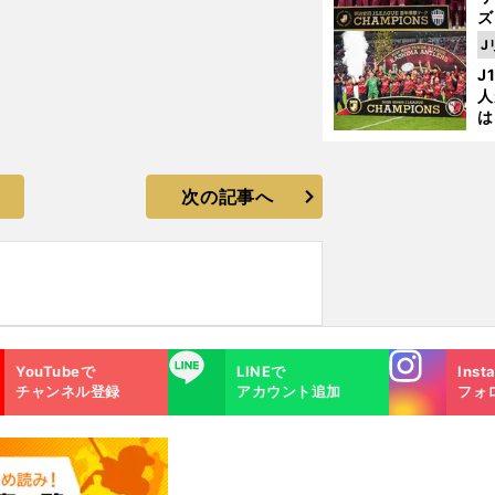
ズ
J
を
J
人
は
に
と
次の記事へ
Instagra
LINE
YouTubeで
LINEで
Inst
m
チャンネル登録
アカウント追加
フォ