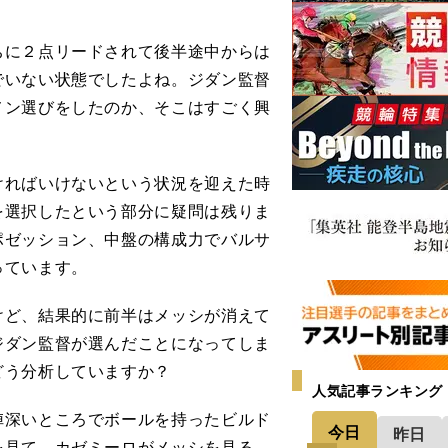
に２点リードされて後半途中からは
でいない状態でしたよね。ジダン監督
メン選びをしたのか、そこはすごく興
ればいけないという状況を迎えた時
を選択したという部分に疑問は残りま
ポゼッション、中盤の構成力でバルサ
っています。
ど、結果的に前半はメッシが消えて
ジダン監督が選んだことになってしま
どう分析していますか？
人気記事ランキング
深いところでボールを持ったビルド
今日
昨日
を見て、カゼミーロがメッシを見る。