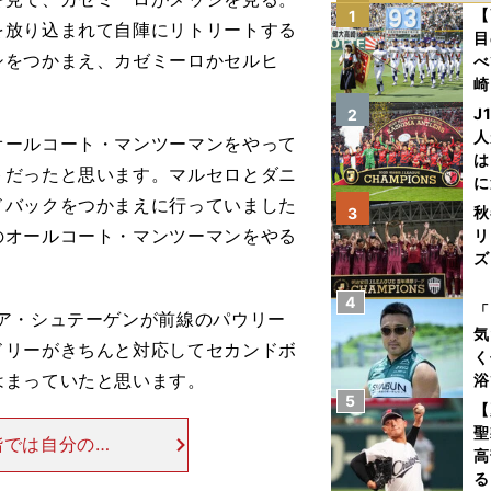
【
1
を放り込まれて自陣にリトリートする
目
シをつかまえ、カゼミーロかセルヒ
べ
崎
「
J
2
て
人
ールコート・マンツーマンをやって
は
トだったと思います。マルセロとダニ
に
ドバックをつかまえに行っていました
と
秋
3
のオールコート・マンツーマンをやる
リ
ズ
4
を
「
ア・シュテーゲンが前線のパウリー
気
ドリーがきちんと対応してセカンドボ
く
はまっていたと思います。
浴
5
太
【
ァ
聖
階では自分の選
高
盤でボールを保
る