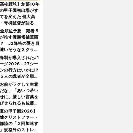
高校野球】創部10年
の甲子園初出場がす
てを変えた 健大高
・青栁監督が語る
機動破壊」はこうし
1全順位予想 識者５
生まれた
が推す優勝候補筆頭
？ J2降格の憂き目
遭いそうな３クラブ
は？
春制が導入されたJ1
ーグ2026－27シー
ンの行方はいかに!?
５人の識者が全順位
大胆予想
お前がラクして生意
だな」「あいつ若い
せに」厳しい言葉を
びせられるも佐藤慎
郎が貫いた誇りとフ
夏の甲子園2026】
ンへの思い
隷クリストファー・
部陸の「２回加速す
」規格外のストレー