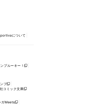
Sportivaについて
ャンプルーキー！
新
し
い
ウ
ャンプ
新
ィ
社コミック文庫
し
新
ン
い
し
ド
ウ
い
ウ
ガMeets
新
ィ
ウ