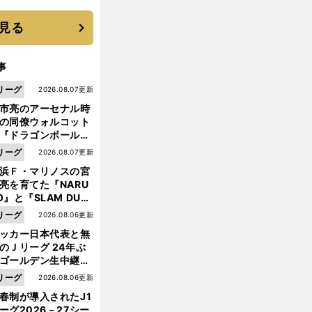
 それでもプロではな
大学進学を選ぶ理由
見る
事
リーグ
2026.08.07更新
市亮のアーセナル時
の同僚ウォルコット
『ドラゴンボール』
大好き ポドルスキは
リーグ
2026.08.07更新
向小次郎に憧れてい
浜Ｆ・マリノスの宮
亮を育てた『NARU
O』と『SLAM DUN
』 中京大中京の同
リーグ
2026.08.06更新
生・木原龍一は"ジ
ッカー日本代表と無
ンプ係"だった
のＪリーグ 24年ぶ
ゴールデン生中継の
前
幕戦でヘタな試合は
へ
リーグ
2026.08.06更新
せられない
春制が導入されたJ1
ーグ2026－27シー