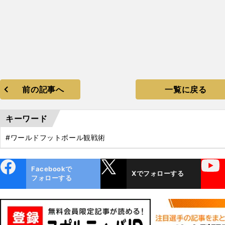
前の記事へ
一覧に戻る
キーワード
#ワールドフットボール観戦術
ebo
X
YouTube
Facebookで
Xでフォローする
ok
フォローする