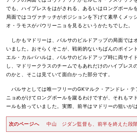
でも、ハイプレスをはがされる、あるいはロングボール
局面ではコヴァチッチがポジションを下げて素早くメッ
オ・ラモスがパウリーニョを見るというかたちでした。
しかもマドリーは、バルサのビルドアップの局面ではオ
いました。おそらくそこが、戦術的ないちばんのポイン
エル・カルバハルは、バルサのビルドアップ時に両サイ
し、マドリークラスのチームでもあれだけのハイプレス
のかと、そこは見ていて面白かった部分です。
バルサとしては唯一フリーのGKマルク・アンドレ・テ
ニョめがけてロングボールを蹴るわけですが、それもマ
ールも拾っていました。実際、前半はマドリーの狙いが
次のページへ
中山 ジダン監督も、前半を終えた段
択を確信できていたと思うんです。バルサはほとんど中