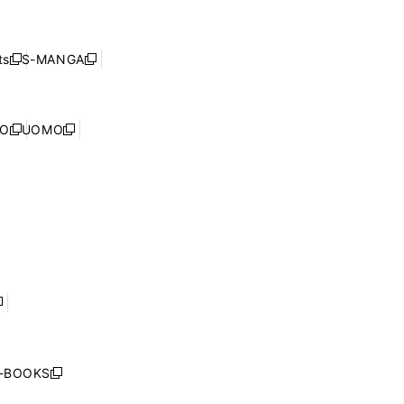
で
し
ン
ィ
開
い
ド
ン
く
ウ
ウ
ド
s
S-MANGA
新
新
ィ
で
ウ
し
し
ン
開
で
い
い
ド
く
開
ウ
ウ
ウ
NO
UOMO
く
新
新
ィ
ィ
で
し
し
ン
ン
開
い
い
ド
ド
く
ウ
ウ
ウ
ウ
ィ
ィ
で
で
ン
ン
開
開
ド
ド
く
く
ウ
ウ
で
で
開
開
く
く
し
い
ウ
j-BOOKS
新
ィ
し
ン