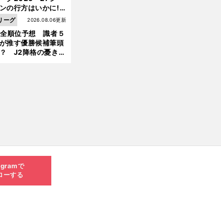
ンの行方はいかに!?
５人の識者が全順位
リーグ
2026.08.06更新
大胆予想
1全順位予想 識者５
が推す優勝候補筆頭
？ J2降格の憂き目
遭いそうな３クラブ
は？
agramで
ローする