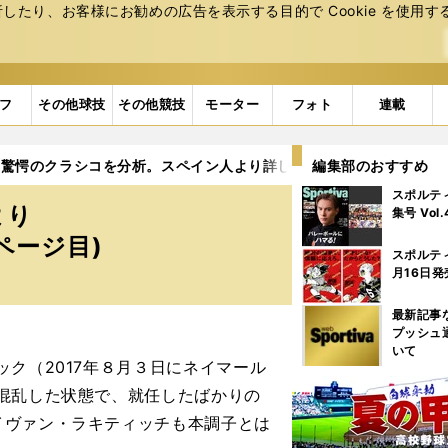
たり、お客様にお勧めの広告を表⽰する⽬的で Cookie を使⽤す
フ
その他球技
その他競技
モーター
フォト
連載
驚愕のクラシコを分析。スペイン人より詳しい３人がジダンの思惑
編集部のおすすめ
スポルテ
より
集号 Vol
ページ目)
スポルテ
月16日発
最新記事
プッシュ
いて
ク（2017年８月３日にネイマール
混乱した状態で、就任したばかりの
イヴァン・ラキティッチも本調子とは