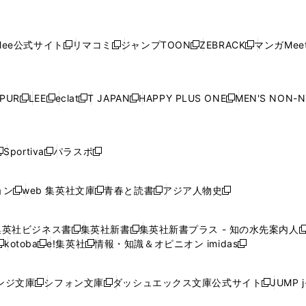
で
で
ウ
で
で
で
し
し
し
し
し
ィ
ン
ィ
ン
ィ
ン
ィ
開
開
で
開
開
開
い
い
い
い
い
ン
ド
ン
ド
ン
ド
ン
く
く
開
く
く
く
ウ
ウ
ウ
ウ
ウ
ド
ウ
ド
ウ
ド
ウ
ド
ee公式サイト
リマコミ
ジャンプTOON
ZEBRACK
マンガMeet
く
新
新
新
新
ィ
ィ
ィ
ィ
ィ
ウ
で
ウ
で
ウ
で
ウ
し
し
し
し
ン
ン
ン
ン
ン
で
開
で
開
で
開
で
い
い
い
い
ド
ド
ド
ド
ド
開
く
開
く
開
く
開
ウ
ウ
ウ
ウ
ウ
ウ
ウ
ウ
ウ
PUR
LEE
eclat
T JAPAN
HAPPY PLUS ONE
MEN'S NON-
く
く
く
く
新
新
新
新
新
ィ
ィ
ィ
ィ
で
で
で
で
で
し
し
し
し
し
ン
ン
ン
ン
開
開
開
開
開
い
い
い
い
い
ド
ド
ド
ド
く
く
く
く
く
ウ
ウ
ウ
ウ
ウ
ウ
ウ
ウ
ウ
Sportiva
パラスポ
新
新
ィ
ィ
ィ
ィ
ィ
で
で
で
で
し
し
し
ン
ン
ン
ン
ン
開
開
開
開
い
い
い
ド
ド
ド
ド
ド
ョン
web 集英社文庫
青春と読書
アジア人物史
く
く
く
く
新
新
新
新
ウ
ウ
ウ
ウ
ウ
ウ
ウ
ウ
し
し
し
し
ィ
ィ
ィ
で
で
で
で
で
い
い
い
い
ン
ン
ン
集英社ビジネス書
集英社新書
集英社新書プラス - 知の水先案内人
開
開
開
開
開
新
新
新
ウ
ウ
ウ
ウ
ド
ド
ド
kotoba
e!集英社
情報・知識＆オピニオン imidas
く
く
く
く
く
新
し
新
し
新
ィ
ィ
ィ
ィ
ウ
ウ
ウ
し
し
い
し
い
し
ン
ン
ン
ン
で
で
で
い
い
ウ
い
ウ
い
ド
ド
ド
ド
ンジ文庫
シフォン文庫
ダッシュエックス文庫公式サイト
JUMP 
開
開
開
新
新
新
ウ
ウ
ィ
ウ
ィ
ウ
ウ
ウ
ウ
ウ
く
く
く
し
し
し
ィ
ィ
ン
ィ
ン
ィ