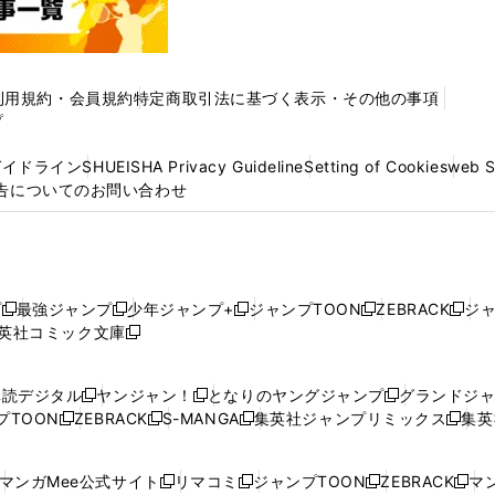
利用規約・会員規約
特定商取引法に基づく表示・その他の事項
プ
ガイドライン
SHUEISHA Privacy Guideline
Setting of Cookies
web 
告についてのお問い合わせ
プ
最強ジャンプ
少年ジャンプ+
ジャンプTOON
ZEBRACK
ジ
新
新
新
新
新
英社コミック文庫
し
新
し
し
し
し
い
い
し
い
い
い
ウ
ウ
い
ウ
ウ
ウ
購読デジタル
ヤンジャン！
となりのヤングジャンプ
グランドジ
新
新
新
ィ
ィ
ウ
ィ
ィ
ィ
プTOON
ZEBRACK
S-MANGA
集英社ジャンプリミックス
集英
新
し
新
し
新
し
新
ン
ン
ィ
ン
ン
ン
し
い
し
い
し
い
し
ド
ド
ン
ド
ド
ド
い
ウ
い
ウ
い
ウ
い
ウ
ウ
ド
ウ
ウ
ウ
マンガMee公式サイト
リマコミ
ジャンプTOON
ZEBRACK
マン
新
新
新
新
ウ
ィ
ウ
ィ
ウ
ィ
ウ