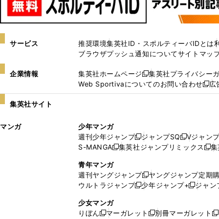
サービス
推奨環境
集英社ID・スポルティーバIDとは
ブラウザプッシュ通知について
サイトマッ
企業情報
集英社ホームページ
集英社プライバシー
新
Web Sportivaについてのお問い合わせ
広
し
新
い
し
集英社サイト
ウ
い
ィ
ウ
マンガ
少年マンガ
ン
ィ
週刊少年ジャンプ
ジャンプSQ
Vジャン
ド
ン
新
新
S-MANGA
集英社ジャンプリミックス
集
ウ
ド
新
し
し
新
で
ウ
し
い
い
し
青年マンガ
開
で
い
ウ
ウ
い
週刊ヤングジャンプ
ヤングジャンプ定期
新
く
開
ウ
ィ
ィ
ウ
ウルトラジャンプ
少年ジャンプ+
ジャン
新
し
新
く
ィ
ン
ン
ィ
し
い
し
ン
ド
ド
ン
少女マンガ
い
ウ
い
ド
ウ
ウ
ド
りぼん
マーガレット
別冊マーガレット
新
新
新
ウ
ィ
ウ