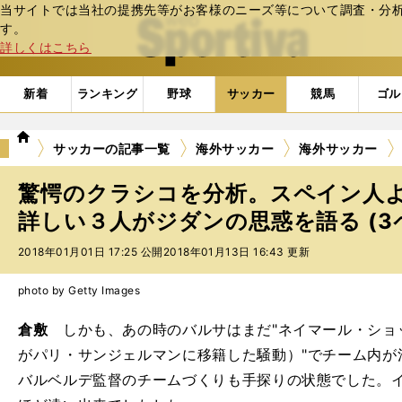
当サイトでは当社の提携先等がお客様のニーズ等について調査・分析し
web Sportiva (webスポルティーバ)
す。
詳しくはこちら
新着
ランキング
野球
サッカー
競馬
ゴル
we
サッカーの記事一覧
海外サッカー
海外サッカー
b
ス
驚愕のクラシコを分析。スペイン人
ポ
ル
詳しい３人がジダンの思惑を語る (3
テ
2018年01月01日 17:25 公開
2018年01月13日 16:43 更新
ィ
ー
バ
photo by Getty Images
倉敷
しかも、あの時のバルサはまだ"ネイマール・ショッ
がパリ・サンジェルマンに移籍した騒動）"でチーム内が
バルベルデ監督のチームづくりも手探りの状態でした。