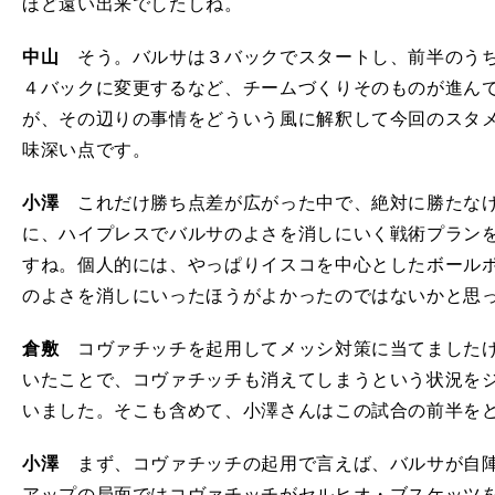
ほど遠い出来でしたしね。
中山
そう。バルサは３バックでスタートし、前半のうち
４バックに変更するなど、チームづくりそのものが進ん
が、その辺りの事情をどういう風に解釈して今回のスタ
味深い点です。
小澤
これだけ勝ち点差が広がった中で、絶対に勝たなけ
に、ハイプレスでバルサのよさを消しにいく戦術プラン
すね。個人的には、やっぱりイスコを中心としたボール
のよさを消しにいったほうがよかったのではないかと思
倉敷
コヴァチッチを起用してメッシ対策に当てましたけ
いたことで、コヴァチッチも消えてしまうという状況を
いました。そこも含めて、小澤さんはこの試合の前半を
小澤
まず、コヴァチッチの起用で言えば、バルサが自陣
アップの局面ではコヴァチッチがセルヒオ・ブスケッツ