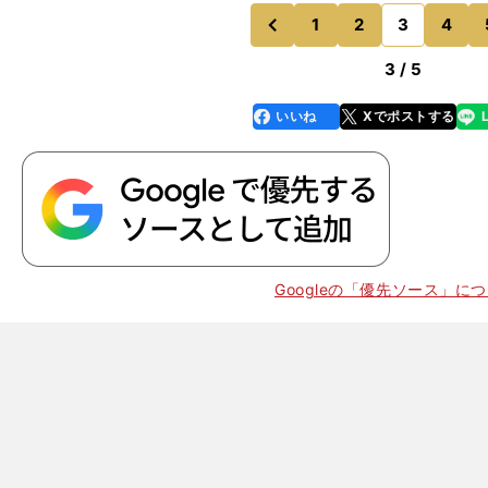
持できず、最終ラインでボールを弾き返すという守備に
たし、ボールを奪った後は
1
2
3
4
のページへ
のページへ
前
3 / 5
いいね
Xでポストする
line
faceboo
x
k
Googleの「優先ソース」に