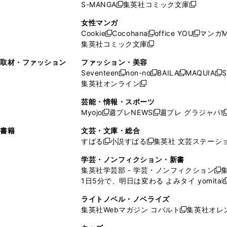
ウ
で
で
ウ
S-MANGA
集英社コミック文庫
し
新
し
新
ィ
ン
ィ
で
開
開
で
い
し
い
し
ン
ド
ン
女性マンガ
開
く
く
開
ウ
い
ウ
い
ド
ウ
ド
Cookie
Cocohana
office YOU
マンガM
く
く
新
新
新
ィ
ウ
ィ
ウ
ウ
で
ウ
集英社コミック文庫
し
新
し
し
ン
ィ
ン
ィ
で
開
で
い
し
い
い
ド
ン
ド
ン
取材・ファッション
ファッション・美容
開
く
開
ウ
い
ウ
ウ
ウ
ド
ウ
ド
Seventeen
non-no
BAILA
MAQUIA
S
く
く
新
新
新
新
ィ
ウ
ィ
ィ
で
ウ
で
ウ
集英社オンライン
し
新
し
し
し
ン
ィ
ン
ン
開
で
開
で
い
し
い
い
い
ド
ン
ド
ド
芸能・情報・スポーツ
く
開
く
開
ウ
い
ウ
ウ
ウ
ウ
ド
ウ
ウ
Myojo
週プレNEWS
週プレ グラジャパ!
く
く
新
新
新
ィ
ウ
ィ
ィ
ィ
で
ウ
で
で
し
し
ン
ィ
ン
ン
ン
書籍
文芸・文庫・総合
開
で
開
開
い
い
ド
ン
ド
ド
ド
すばる
小説すばる
集英社 文芸ステーシ
く
開
く
く
新
新
ウ
ウ
ウ
ド
ウ
ウ
ウ
く
し
し
ィ
ィ
学芸・ノンフィクション・新書
で
ウ
で
で
で
い
い
ン
ン
集英社学芸部 - 学芸・ノンフィクション
開
で
開
開
開
新
ウ
ウ
ド
ド
1日5分で、明日は変わる よみタイ yomitai
く
開
く
く
く
し
新
ィ
ィ
ウ
ウ
く
い
ン
ン
ライトノベル・ノベライズ
で
で
ウ
ド
ド
集英社Webマガジン コバルト
集英社オレ
開
開
新
ィ
ウ
ウ
く
く
し
ン