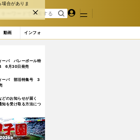
る場合がありま
マイペ
閉じ
検索
メニュ
ー
る
す
ジ
る
動画
インフォ
を語る
3ページ目
ィーバ バレーボール特
.4 6月30日発売
ィーバ 部活特集号 3
売
などのお知らせが届く
通知を受け取る方法につ