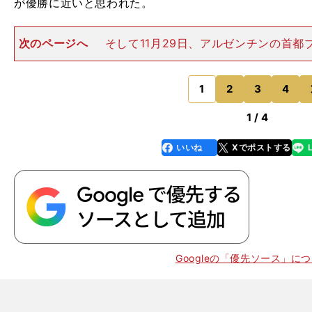
が優勝に近いと思われた。
次のページへ
そして11月29日、アルゼンチンの首都
ス郊外で行なわれた決勝第２戦。スタンドは４万人の地
超満員となった。試合開始の１時間以上前から総立ちで
て野太い声でチャント
1
2
3
4
のページへ
1 / 4
いいね
Xでポストする
line
faceboo
x
k
Googleの「優先ソース」に
。