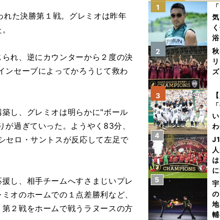
「
1
われた決勝第１戦。グレミオは昨年
気
く
た。
浴
太
秋
2
られ、逆にカウンターから２度の決
ァ
リ
インセーブによってかろうじて救わ
ズ
を
【
3
「
築し、グレミオは明らかに"ボール
い
りが過ぎていった。ようやく83分、
わ
4
だ
シセロ・サントスが反応して左足で
J
人
は
に
5
援し、相手チームへすさまじいプレ
と
宇
レミオのホームでの１点差勝利など、
の
地
、第２戦をホームで戦うラヌースの方
輔