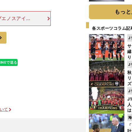
題
もっと
ブエノスアイレ
元サポーターで
各スポーツコラム記
、腕を振り回し
次
J
サ
縁
り
LINEで送る
開
J
見
秋
リ
ズ
J
を
J
人
ついて
は
に
海
と
「
計
Ｗ杯で激突するポーランドはこんなに強い