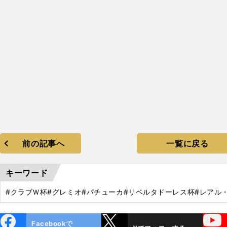
前の記事へ
一覧に戻る
キーワード
#クラブＷ杯
#グレミオ
#パチューカ
#リベルタドーレス杯
#レアル
ebo
X
YouTube
Facebookで