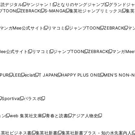
ウ
ウ
い
ウ
ウ
ウ
購読デジタル
ヤンジャン！
となりのヤングジャンプ
グランドジ
新
新
新
ィ
ィ
ウ
ィ
ィ
ィ
プTOON
ZEBRACK
S-MANGA
集英社ジャンプリミックス
集英
新
し
新
し
新
し
新
ン
ン
ィ
ン
ン
ン
し
い
し
い
し
い
し
ド
ド
ン
ド
ド
ド
い
ウ
い
ウ
い
ウ
い
ウ
ウ
ド
ウ
ウ
ウ
マンガMee公式サイト
リマコミ
ジャンプTOON
ZEBRACK
マン
新
新
新
新
ウ
ィ
ウ
ィ
ウ
ィ
ウ
で
で
ウ
で
で
で
し
し
し
し
し
ィ
ン
ィ
ン
ィ
ン
ィ
開
開
で
開
開
開
い
い
い
い
い
ン
ド
ン
ド
ン
ド
ン
く
く
開
く
く
く
ウ
ウ
ウ
ウ
ウ
ド
ウ
ド
ウ
ド
ウ
ド
ee公式サイト
リマコミ
ジャンプTOON
ZEBRACK
マンガMeet
く
新
新
新
新
ィ
ィ
ィ
ィ
ィ
ウ
で
ウ
で
ウ
で
ウ
し
し
し
し
ン
ン
ン
ン
ン
で
開
で
開
で
開
で
い
い
い
い
ド
ド
ド
ド
ド
開
く
開
く
開
く
開
ウ
ウ
ウ
ウ
ウ
ウ
ウ
ウ
ウ
PUR
LEE
eclat
T JAPAN
HAPPY PLUS ONE
MEN'S NON-
く
く
く
く
新
新
新
新
新
ィ
ィ
ィ
ィ
で
で
で
で
で
し
し
し
し
し
ン
ン
ン
ン
開
開
開
開
開
い
い
い
い
い
ド
ド
ド
ド
く
く
く
く
く
ウ
ウ
ウ
ウ
ウ
ウ
ウ
ウ
ウ
Sportiva
パラスポ
新
新
ィ
ィ
ィ
ィ
ィ
で
で
で
で
し
し
し
ン
ン
ン
ン
ン
開
開
開
開
い
い
い
ド
ド
ド
ド
ド
ョン
web 集英社文庫
青春と読書
アジア人物史
く
く
く
く
新
新
新
新
ウ
ウ
ウ
ウ
ウ
ウ
ウ
ウ
し
し
し
し
ィ
ィ
ィ
で
で
で
で
で
い
い
い
い
ン
ン
ン
集英社ビジネス書
集英社新書
集英社新書プラス - 知の水先案内人
開
開
開
開
開
新
新
新