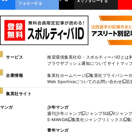
Xでフォローする
ok
フォローする
サービス
推奨環境
集英社ID・スポルティーバIDとは
ブラウザプッシュ通知について
サイトマッ
企業情報
集英社ホームページ
集英社プライバシー
新
Web Sportivaについてのお問い合わせ
広
し
新
い
し
集英社サイト
ウ
い
ィ
ウ
マンガ
少年マンガ
ン
ィ
週刊少年ジャンプ
ジャンプSQ
Vジャン
ド
ン
新
新
S-MANGA
集英社ジャンプリミックス
集
ウ
ド
新
し
し
新
で
ウ
し
い
い
し
青年マンガ