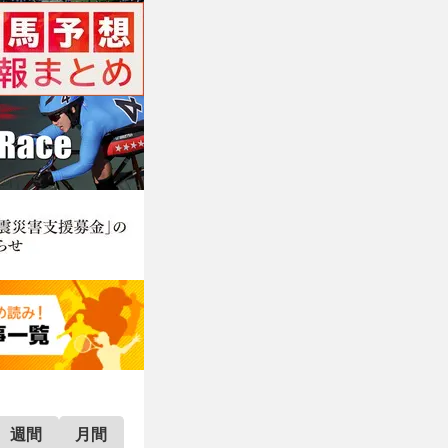
週間
月間