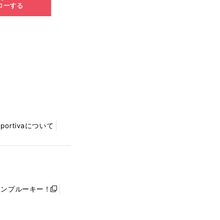
ローする
Sportivaについて
ャンプルーキー！
新
し
い