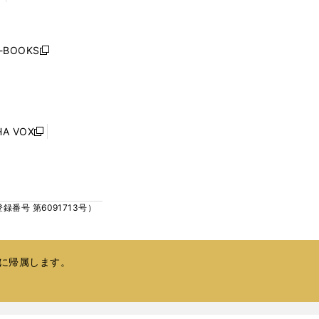
く
く
し
い
ウ
j-BOOKS
新
ィ
し
ン
い
ド
ウ
ウ
ィ
で
ン
HA VOX
開
新
ド
く
し
ウ
い
で
ウ
開
ィ
く
号 第6091713号）
ン
ド
ウ
で
に帰属します。
開
く