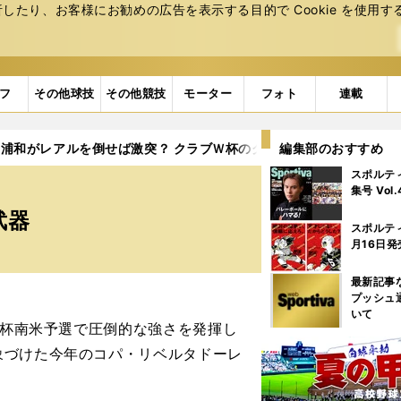
たり、お客様にお勧めの広告を表⽰する⽬的で Cookie を使⽤す
フ
その他球技
その他競技
モーター
フォト
連載
浦和がレアルを倒せば激突？ クラブＷ杯のグレミオはドローンも武
編集部のおすすめ
スポルテ
集号 Vol
武器
スポルテ
月16日発
最新記事
プッシュ
いて
Ｗ杯南米予選で圧倒的な強さを発揮し
象づけた今年のコパ・リベルタドーレ