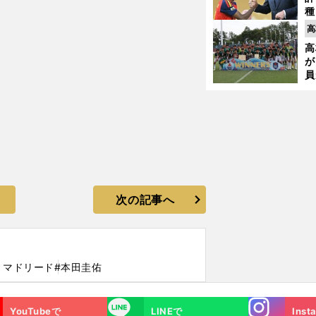
種
ィ
高
起
高
が
員
み
次の記事へ
・マドリード
#本田圭佑
Instagra
LINE
YouTubeで
LINEで
Inst