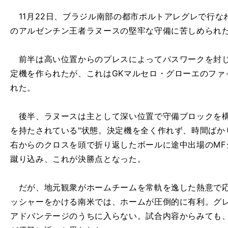
11月22日、ブラジル南部の都市ポルトアレグレで行な
のアルゼンチン王者ラヌースの堅牢な守備に苦しめられ
前半は高い位置からのプレスによってパスワークを封じ
定機を作られたが、これはGKマルセロ・グローエのファ
れた。
後半、ラヌースは主として深い位置で守備ブロックを構
を持たされている"状態。決定機を全く作れず、時間ばか
右からのクロスを頭で折り返したボールに途中出場のMF
蹴り込み、これが決勝点となった。
だが、地元観衆がホームチームを常軌を逸した熱意で応
ッシャーをかける南米では、ホームが圧倒的に有利。グ
アドバンテージのうちに入らない。試合内容からみても