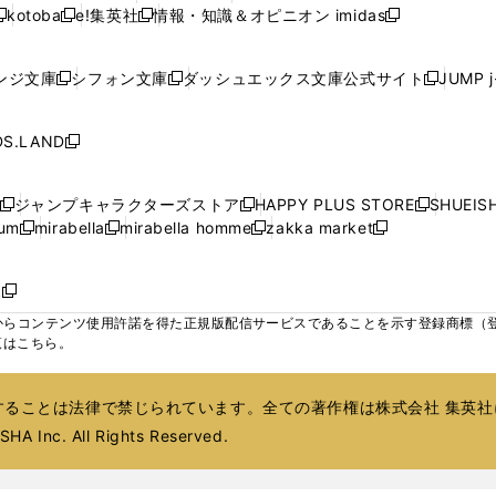
ウ
ウ
ウ
ウ
ド
ド
ド
kotoba
e!集英社
情報・知識＆オピニオン imidas
く
く
く
く
く
新
し
新
し
新
ィ
ィ
ィ
ィ
ウ
ウ
ウ
し
し
い
し
い
し
ン
ン
ン
ン
で
で
で
い
い
ウ
い
ウ
い
ド
ド
ド
ド
ンジ文庫
シフォン文庫
ダッシュエックス文庫公式サイト
JUMP 
開
開
開
新
新
新
ウ
ウ
ィ
ウ
ィ
ウ
ウ
ウ
ウ
ウ
く
く
く
し
し
し
ィ
ィ
ン
ィ
ン
ィ
で
で
で
で
い
い
い
ン
ン
ド
ン
ド
ン
S.LAND
開
開
開
開
新
ウ
ウ
ウ
ド
ド
ウ
ド
ウ
ド
く
く
く
く
し
ィ
ィ
ィ
ウ
ウ
で
ウ
で
ウ
い
ン
ン
ン
ジャンプキャラクターズストア
HAPPY PLUS STORE
SHUEIS
で
で
開
で
開
で
新
新
新
ウ
ド
ド
ド
ium
mirabella
mirabella homme
zakka market
開
開
く
開
く
開
し
新
新
新
し
新
し
ィ
ウ
ウ
ウ
く
く
く
く
い
し
し
い
し
し
い
ン
で
で
で
ウ
い
い
ウ
い
い
ウ
ド
ボ
開
開
開
新
ィ
ウ
ウ
ィ
ウ
ウ
ィ
ウ
く
く
く
し
らコンテンツ使用許諾を得た正規版配信サービスであることを示す登録商標（登録番
ン
ィ
ィ
ン
ィ
ィ
ン
で
い
覧はこちら。
ド
ン
ン
ド
ン
ン
ド
開
ウ
ウ
ド
ド
ウ
ド
ド
ウ
く
ィ
で
ウ
ウ
で
ウ
ウ
で
ることは法律で禁じられています。全ての著作権は株式会社 集英社
ン
開
で
で
開
で
で
開
ド
HA Inc. All Rights Reserved.
く
開
開
く
開
開
く
ウ
く
く
く
く
で