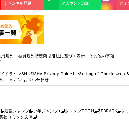
m
チャンネル登録
アカウント追加
フォ
利用規約・会員規約
特定商取引法に基づく表示・その他の事項
プ
ガイドライン
SHUEISHA Privacy Guideline
Setting of Cookies
web 
告についてのお問い合わせ
プ
最強ジャンプ
少年ジャンプ+
ジャンプTOON
ZEBRACK
ジ
新
新
新
新
新
英社コミック文庫
し
新
し
し
し
し
い
い
し
い
い
い