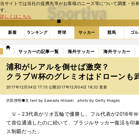
当サイトでは当社の提携先等がお客様のニーズ等について調査・分析し
web Sportiva (webスポルティーバ)
す。
詳しくはこちら
新着
ランキング
野球
サッカー
競馬
ゴル
we
サッカーの記事一覧
海外サッカー
海外サッカー
b
ス
浦和がレアルを倒せば激突？
ポ
ル
クラブＷ杯のグレミオはドローンも
テ
2017年12月04日 17:15 公開
2017年12月04日 18:32 更新
ィ
ー
バ
沢田啓明●文 text by Sawada Hiroaki photo by Getty Images
Ｕ－23代表がリオ五輪で優勝し、フル代表が2018年
て首位通過したのに続いて、ブラジルサッカー復活を印
ス制覇だった。