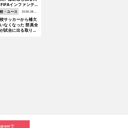
へ
 FIFAインファンテ
ーノ会長体制に何が
校・ユース
2026.08.05
きているのか
校サッカーから補欠
更新
いなくなった 部員全
が試合に出る取り組
が進んでいる
agramで