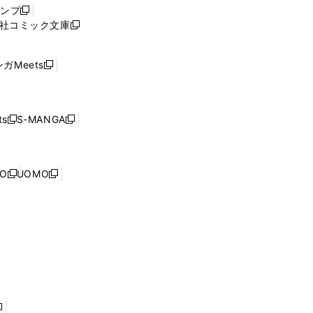
ウ
ャンプ
新
ィ
社コミック文庫
し
新
ン
い
し
ド
ウ
い
ウ
ガMeets
新
ィ
ウ
で
し
ン
ィ
開
い
ド
ン
く
ウ
ウ
ド
s
S-MANGA
新
新
ィ
で
ウ
し
し
ン
開
で
い
い
ド
く
開
ウ
ウ
ウ
NO
UOMO
く
新
新
ィ
ィ
で
し
し
ン
ン
開
い
い
ド
ド
く
ウ
ウ
ウ
ウ
ィ
ィ
で
で
ン
ン
開
開
ド
ド
く
く
ウ
ウ
で
で
開
開