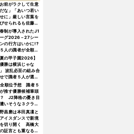
お前がラクして生意
だな」「あいつ若い
せに」厳しい言葉を
びせられるも佐藤慎
郎が貫いた誇りとフ
春制が導入されたJ1
ンへの思い
ーグ2026－27シー
ンの行方はいかに!?
５人の識者が全順位
大胆予想
夏の甲子園2026】
優勝は横浜じゃな
」 波乱必至の組み合
せで識者５人が選ん
優勝校はここだ！
1全順位予想 識者５
が推す優勝候補筆頭
？ J2降格の憂き目
遭いそうな３クラブ
は？
野昌磨は本田真凜と
アイスダンスで新境
を切り開く 高橋大
の証言とも重なる課