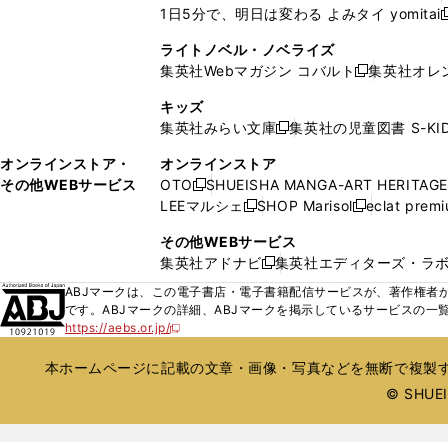
ウ
ウ
ド
ド
1日5分で、明日は変わる よみタイ yomitai
く
開
く
く
く
し
新
ィ
ィ
ウ
ウ
く
い
ン
ン
ライトノベル・ノベライズ
で
で
ウ
ド
ド
集英社Webマガジン コバルト
集英社オレ
開
開
新
ィ
ウ
ウ
く
く
し
ン
キッズ
で
で
い
ド
集英社みらい文庫
集英社の児童図書 S-KID
開
開
新
ウ
ウ
く
く
し
ィ
オンラインストア・
オンラインストア
で
い
ン
その他WEBサービス
OTO
SHUEISHA MANGA-ART HERITAGE
開
新
ウ
ド
LEEマルシェ
SHOP Marisol
eclat prem
く
し
新
新
ィ
ウ
い
し
し
ン
その他WEBサービス
で
ウ
い
い
ド
集英社アドナビ
集英社エディターズ・ラ
開
新
ィ
ウ
ウ
ウ
く
し
ABJマークは、この電子書店・電子書籍配信サービスが、著作権者か
ン
ィ
ィ
で
い
です。ABJマークの詳細、ABJマークを掲示しているサービスの一
ド
ン
ン
開
https://aebs.or.jp/
ウ
新
ウ
ド
ド
く
し
ィ
で
ウ
ウ
い
本ホームページに記載の文章・画像・写真などを無断で複製す
ン
開
で
で
ウ
ド
© SHUEIS
ィ
く
開
開
ン
ウ
く
く
ド
で
ウ