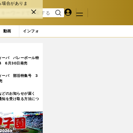
る場合がありま
マイペ
閉じ
検索
メニュ
ー
る
す
ジ
る
動画
インフォ
器
ィーバ バレーボール特
.4 6月30日発売
ィーバ 部活特集号 3
売
などのお知らせが届く
通知を受け取る方法につ