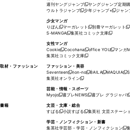
開
で
い
ウ
ウ
い
週刊ヤングジャンプ
ヤングジャンプ定期
新
く
開
ウ
ィ
ィ
ウ
ウルトラジャンプ
少年ジャンプ+
ジャン
新
し
新
く
ィ
ン
ン
ィ
し
い
し
ン
ド
ド
ン
少女マンガ
い
ウ
い
ド
ウ
ウ
ド
りぼん
マーガレット
別冊マーガレット
新
新
新
ウ
ィ
ウ
ウ
で
で
ウ
S-MANGA
集英社コミック文庫
し
新
し
新
ィ
ン
ィ
で
開
開
で
い
し
い
し
ン
ド
ン
女性マンガ
開
く
く
開
ウ
い
ウ
い
ド
ウ
ド
Cookie
Cocohana
office YOU
マンガM
く
く
新
新
新
ィ
ウ
ィ
ウ
ウ
で
ウ
集英社コミック文庫
し
新
し
し
ン
ィ
ン
ィ
で
開
で
い
し
い
い
ド
ン
ド
ン
取材・ファッション
ファッション・美容
開
く
開
ウ
い
ウ
ウ
ウ
ド
ウ
ド
Seventeen
non-no
BAILA
MAQUIA
S
く
く
新
新
新
新
ィ
ウ
ィ
ィ
で
ウ
で
ウ
集英社オンライン
し
新
し
し
し
ン
ィ
ン
ン
開
で
開
で
い
し
い
い
い
ド
ン
ド
ド
芸能・情報・スポーツ
く
開
く
開
ウ
い
ウ
ウ
ウ
ウ
ド
ウ
ウ
Myojo
週プレNEWS
週プレ グラジャパ!
く
く
新
新
新
ィ
ウ
ィ
ィ
ィ
で
ウ
で
で
し
し
ン
ィ
ン
ン
ン
書籍
文芸・文庫・総合
開
で
開
開
い
い
ド
ン
ド
ド
ド
すばる
小説すばる
集英社 文芸ステーシ
く
開
く
く
新
新
ウ
ウ
ウ
ド
ウ
ウ
ウ
く
し
し
ィ
ィ
学芸・ノンフィクション・新書
で
ウ
で
で
で
い
い
ン
ン
集英社学芸部 - 学芸・ノンフィクション
開
で
開
開
開
新