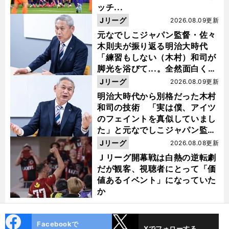
ッチ...
Jリーグ
2026.08.09更新
元なでしこジャパン監督・佐々
木則夫が振り返る明治大時代
「練習もしない（木村）和司が
脚光を浴びて...。全然面白くな
い４年間でした」
Jリーグ
2026.08.09更新
明治大時代から別格だった木村
和司の技術 「実は僕、アイツ
のフェイントを真似していまし
た」と元なでしこジャパン監
督・佐々木則夫
Jリーグ
2026.08.08更新
Ｊリーグ開幕戦は白熱の逆転劇
だが観客、視聴者にとって「価
値あるイベント」になっていた
か
cebo
X
Facebookで
Xでフォローする