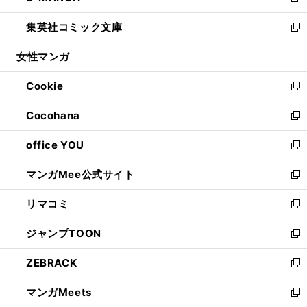
新
開
ウ
ン
ウ
し
集英社コミック文庫
く
で
ド
ィ
い
新
開
ウ
ン
ウ
し
女性マンガ
く
で
ド
ィ
い
開
ウ
ン
ウ
Cookie
く
で
ド
ィ
新
開
ウ
ン
し
Cocohana
く
で
ド
い
新
開
ウ
ウ
し
office YOU
く
で
ィ
い
新
開
ン
ウ
し
マンガMee公式サイト
く
ド
ィ
い
新
ウ
ン
ウ
し
リマコミ
で
ド
ィ
い
新
開
ウ
ン
ウ
し
ジャンプTOON
く
で
ド
ィ
い
新
開
ウ
ン
ウ
し
ZEBRACK
く
で
ド
ィ
い
新
開
ウ
ン
ウ
し
マンガMeets
く
で
ド
ィ
い
新
開