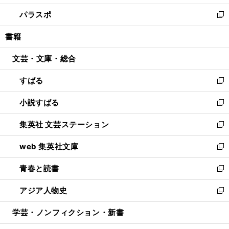
ウ
ン
ウ
し
パラスポ
で
ド
ィ
い
新
開
ウ
ン
ウ
し
書籍
く
で
ド
ィ
い
開
ウ
ン
ウ
文芸・文庫・総合
く
で
ド
ィ
開
ウ
ン
すばる
く
で
ド
新
開
ウ
し
小説すばる
く
で
い
新
開
ウ
し
集英社 文芸ステーション
く
ィ
い
新
ン
ウ
し
web 集英社文庫
ド
ィ
い
新
ウ
ン
ウ
し
青春と読書
で
ド
ィ
い
新
開
ウ
ン
ウ
し
アジア人物史
く
で
ド
ィ
い
新
開
ウ
ン
ウ
し
学芸・ノンフィクション・新書
く
で
ド
ィ
い
開
ウ
ン
ウ