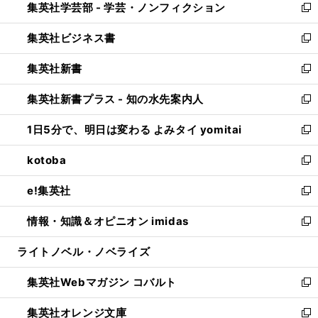
集英社学芸部 - 学芸・ノンフィクション
く
で
ド
ィ
新
開
ウ
ン
し
集英社ビジネス書
く
で
ド
い
新
開
ウ
ウ
し
集英社新書
く
で
ィ
い
新
開
ン
ウ
し
集英社新書プラス - 知の水先案内人
く
ド
ィ
い
新
ウ
ン
ウ
し
1日5分で、明日は変わる よみタイ yomitai
で
ド
ィ
い
新
開
ウ
ン
ウ
し
kotoba
く
で
ド
ィ
い
新
開
ウ
ン
ウ
し
e!集英社
く
で
ド
ィ
い
新
開
ウ
ン
ウ
し
情報・知識＆オピニオン imidas
く
で
ド
ィ
い
新
開
ウ
ン
ウ
し
ライトノベル・ノベライズ
く
で
ド
ィ
い
開
ウ
ン
ウ
集英社Webマガジン コバルト
く
で
ド
ィ
新
開
ウ
ン
し
集英社オレンジ文庫
く
で
ド
い
新