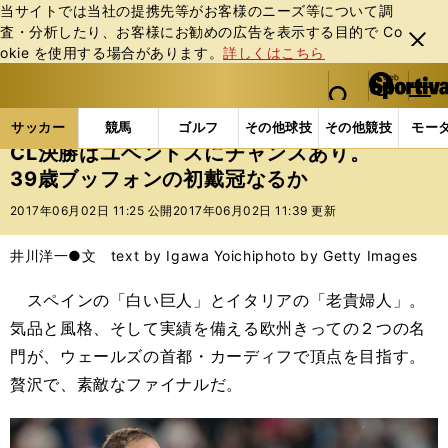
当サイトでは当社の提携先等がお客様のニーズ等について調
査・分析したり、お客様にお勧めの広告を表⽰する⽬的で Co
閉じ
okie を使⽤する場合があります。
詳しくはこちら
る
マイペ
web Sportiva (webスポルティーバ)
検索
メニュ
we
ー
サッカーの記事一覧
海外サッカー
欧州サッカーニ
b
ジ
サッカー
競馬
ゴルフ
その他球技
その他競技
モー
ス
CL決勝はユベントスにチャンスあり。
ポ
39歳ブッフォンの初戴冠なるか
ル
テ
2017年06月02日 11:25 公開
2017年06月02日 11:39 更新
ィ
ー
井川洋一●文 text by Igawa Yoichi
photo by Getty Images
バ
スペインの「白い巨人」とイタリアの「老貴婦人」。
気品と風格、そして実績を備える欧州きっての２つの名
門が、ウェールズの首都・カーディフで頂点を目指す。
贅沢で、素敵なファイナルだ。