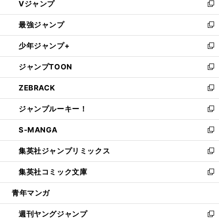
Vジャンプ
ィ
い
新
ン
ウ
し
最強ジャンプ
ド
ィ
い
新
ウ
ン
ウ
し
少年ジャンプ+
で
ド
ィ
い
新
開
ウ
ン
ウ
し
ジャンプTOON
く
で
ド
ィ
い
新
開
ウ
ン
ウ
し
ZEBRACK
く
で
ド
ィ
い
新
開
ウ
ン
ウ
し
ジャンプルーキー！
く
で
ド
ィ
い
新
開
ウ
ン
ウ
し
S-MANGA
く
で
ド
ィ
い
新
開
ウ
ン
ウ
し
集英社ジャンプリミックス
く
で
ド
ィ
い
新
開
ウ
ン
ウ
し
集英社コミック文庫
く
で
ド
ィ
い
新
開
ウ
ン
ウ
し
青年マンガ
く
で
ド
ィ
い
開
ウ
ン
ウ
週刊ヤングジャンプ
く
で
ド
ィ
新