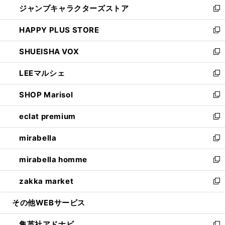
ジャンプキャラクターズストア
く
ィ
い
新
ン
ウ
し
HAPPY PLUS STORE
ド
ィ
い
新
ウ
ン
ウ
し
SHUEISHA VOX
で
ド
ィ
い
新
開
ウ
ン
ウ
し
LEEマルシェ
く
で
ド
ィ
い
新
開
ウ
ン
ウ
し
SHOP Marisol
く
で
ド
ィ
い
新
開
ウ
ン
ウ
し
eclat premium
く
で
ド
ィ
い
新
開
ウ
ン
ウ
し
mirabella
く
で
ド
ィ
い
新
開
ウ
ン
ウ
し
mirabella homme
く
で
ド
ィ
い
新
開
ウ
ン
ウ
し
zakka market
く
で
ド
ィ
い
新
開
ウ
ン
ウ
し
その他WEBサービス
く
で
ド
ィ
い
開
ウ
ン
ウ
集英社アドナビ
く
で
ド