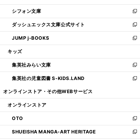
開
ウ
ウ
し
シフォン文庫
く
で
ィ
い
新
開
ン
ウ
し
ダッシュエックス文庫公式サイト
く
ド
ィ
い
新
ウ
ン
ウ
し
JUMP j-BOOKS
で
ド
ィ
い
新
開
ウ
ン
ウ
し
キッズ
く
で
ド
ィ
い
開
ウ
ン
ウ
集英社みらい文庫
く
で
ド
ィ
新
開
ウ
ン
し
集英社の児童図書 S-KIDS.LAND
く
で
ド
い
新
開
ウ
ウ
し
オンラインストア・
その他WEBサービス
く
で
ィ
い
開
ン
ウ
オンラインストア
く
ド
ィ
ウ
ン
OTO
で
ド
新
開
ウ
し
SHUEISHA MANGA-ART HERITAGE
く
で
い
新
開
ウ
し