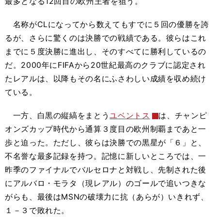
最多となる12回目の欧州王者を狙う。
名称がCLになってから数えてもすでに５回の優勝を誇
るが、さらに驚くのは決勝での戦績である。彼らはこれ
までに５度決勝に進出し、そのすべてに勝利しているの
だ。2000年にFIFAから20世紀最高のクラブに認定され
たレアルは、以降もその名にふさわしい成績を収め続け
ている。
一方、白黒の縦縞をまとう
ユベントス
は、チャンピ
オンズカップ時代から通算３度目の欧州制覇まであと一
歩と迫った。ただし、彼らは決勝での黒星が「６」と、
不名誉な最多記録を持つ。記憶に新しいところでは、一
昨季のファイナルでバルセロナと対戦し、先制された後
にアルバロ・モラタ（現レアル）のゴールで追いつきな
がらも、最後はMSNの破壊力に抗（あらが）いきれず、
１－３で敗れた。