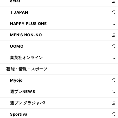
eclat
く
で
ド
ィ
い
新
開
ウ
ン
ウ
し
T JAPAN
く
で
ド
ィ
い
新
開
ウ
ン
ウ
し
HAPPY PLUS ONE
く
で
ド
ィ
い
新
開
ウ
ン
ウ
し
MEN'S NON-NO
く
で
ド
ィ
い
新
開
ウ
ン
ウ
し
UOMO
く
で
ド
ィ
い
新
開
ウ
ン
ウ
し
集英社オンライン
く
で
ド
ィ
い
新
開
ウ
ン
ウ
し
芸能・情報・スポーツ
く
で
ド
ィ
い
開
ウ
ン
ウ
Myojo
く
で
ド
ィ
新
開
ウ
ン
し
週プレNEWS
く
で
ド
い
新
開
ウ
ウ
し
週プレ グラジャパ!
く
で
ィ
い
新
開
ン
ウ
し
Sportiva
く
ド
ィ
い
新