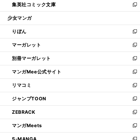
集英社コミック文庫
く
で
ド
ィ
い
新
開
ウ
ン
ウ
し
少女マンガ
く
で
ド
ィ
い
開
ウ
ン
ウ
りぼん
く
で
ド
ィ
新
開
ウ
ン
し
マーガレット
く
で
ド
い
新
開
ウ
ウ
し
別冊マーガレット
く
で
ィ
い
新
開
ン
ウ
し
マンガMee公式サイト
く
ド
ィ
い
新
ウ
ン
ウ
し
リマコミ
で
ド
ィ
い
新
開
ウ
ン
ウ
し
ジャンプTOON
く
で
ド
ィ
い
新
開
ウ
ン
ウ
し
ZEBRACK
く
で
ド
ィ
い
新
開
ウ
ン
ウ
し
マンガMeets
く
で
ド
ィ
い
新
開
ウ
ン
ウ
し
S-MANGA
く
で
ド
ィ
い