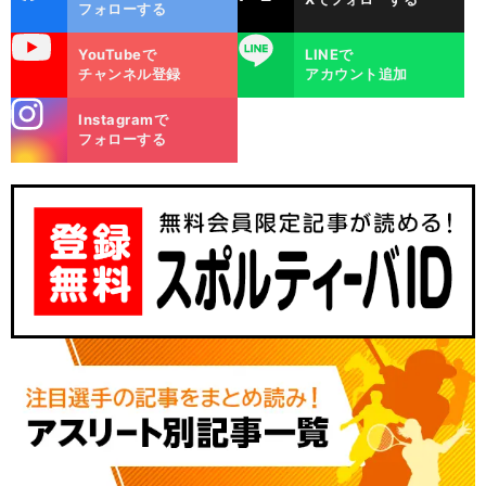
ok
フォローする
uTube
LINE
YouTubeで
LINEで
チャンネル登録
アカウント追加
stagra
Instagramで
m
フォローする