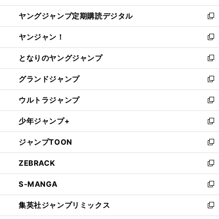
開
ウ
ン
し
ヤングジャンプ定期購読デジタル
く
で
ド
い
新
開
ウ
ウ
し
ヤンジャン！
く
で
ィ
い
新
開
ン
ウ
し
となりのヤングジャンプ
く
ド
ィ
い
新
ウ
ン
ウ
し
グランドジャンプ
で
ド
ィ
い
新
開
ウ
ン
ウ
し
ウルトラジャンプ
く
で
ド
ィ
い
新
開
ウ
ン
ウ
し
少年ジャンプ+
く
で
ド
ィ
い
新
開
ウ
ン
ウ
し
ジャンプTOON
く
で
ド
ィ
い
新
開
ウ
ン
ウ
し
ZEBRACK
く
で
ド
ィ
い
新
開
ウ
ン
ウ
し
S-MANGA
く
で
ド
ィ
い
新
開
ウ
ン
ウ
し
集英社ジャンプリミックス
く
で
ド
ィ
い
新
開
ウ
ン
ウ
し