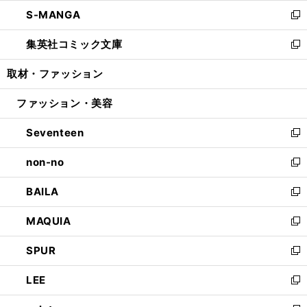
ウ
ン
ウ
し
S-MANGA
く
で
ド
ィ
い
新
開
ウ
ン
ウ
し
集英社コミック文庫
く
で
ド
ィ
い
新
開
ウ
ン
ウ
し
取材・ファッション
く
で
ド
ィ
い
開
ウ
ン
ウ
ファッション・美容
く
で
ド
ィ
開
ウ
ン
Seventeen
く
で
ド
新
開
ウ
し
non-no
く
で
い
新
開
ウ
し
BAILA
く
ィ
い
新
ン
ウ
し
MAQUIA
ド
ィ
い
新
ウ
ン
ウ
し
SPUR
で
ド
ィ
い
新
開
ウ
ン
ウ
し
LEE
く
で
ド
ィ
い
新
開
ウ
ン
ウ
し