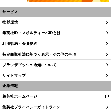
サービス
開
く/
推奨環境
閉
じ
集英社ID・スポルティーバIDとは
る
利用規約・会員規約
特定商取引法に基づく表示・その他の事項
ブラウザプッシュ通知について
サイトマップ
企業情報
開
く/
集英社ホームページ
。
私
新
前
閉
へ
し
じ
集英社プライバシーガイドライン
い
る