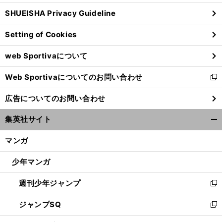
ウ
SHUEISHA Privacy Guideline
ィ
ン
Setting of Cookies
ド
ウ
web Sportivaについて
で
開
Web Sportivaについてのお問い合わせ
く
新
し
広告についてのお問い合わせ
い
ウ
集英社サイト
ィ
開
ン
く/
マンガ
ド
閉
ウ
じ
少年マンガ
で
る
開
週刊少年ジャンプ
く
新
し
ジャンプSQ
い
新
ウ
し