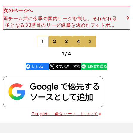
次のページへ
両チーム共に今季の国内リーグを制し、それぞれ最
多となる33度目のリーグ優勝を決めたフットボー
ル大国を代表するクラブだが、上記のように欧州で
の成績には差がある。過去に一度、CLの決勝で手
次
1
2
3
4
のページへ
を合わせた時も、
1 / 4
いいね
Xでポストする
LINEで送る
line
faceboo
x
k
Googleの「優先ソース」について