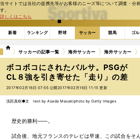
当サイトでは当社の提携先等がお客様のニーズ等について調査・分析し
web Sportiva (webスポルティーバ)
す。
詳しくはこちら
新着
ランキング
野球
サッカー
競馬
ゴル
we
サッカーの記事一覧
海外サッカー
海外サッカー
b
ス
ボコボコにされたバルサ。PSGが
ポ
ル
CL８強を引き寄せた「走り」の差
テ
2017年02月16日 07:55 公開
2017年02月16日 11:15 更新
ィ
ー
バ
浅田真樹●文 text by Asada Masaki
photo by Getty Images
歴史的勝利――。
試合後、地元フランスのテレビは早速、この試合をそん