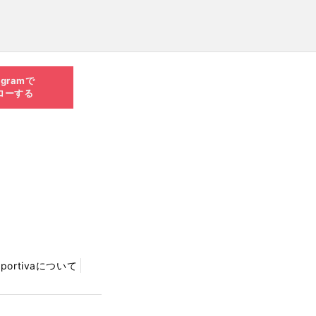
agramで
ローする
Sportivaについて