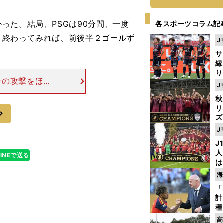
た。結局、PSGは90分間、一度
各スポーツコラム記
。終わってみれば、前後半２ゴールず
J
サ
縁
り
サの攻撃をほぼ
開
J
ルをことごとく
見
秋
ルサは、ただ単
リ
次
ズ
J
を
J
人
LINEで送る
は
に
海
と
「
計
種
ィ
高