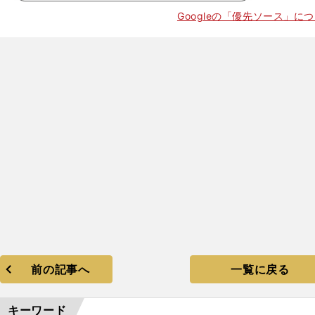
Googleの「優先ソース」に
。
ベ
」
CL
前の記事へ
一覧に戻る
キーワード