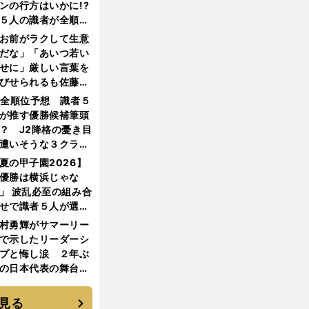
ンの行方はいかに!?
５人の識者が全順位
大胆予想
お前がラクして生意
だな」「あいつ若い
せに」厳しい言葉を
びせられるも佐藤慎
郎が貫いた誇りとフ
1全順位予想 識者５
ンへの思い
が推す優勝候補筆頭
？ J2降格の憂き目
遭いそうな３クラブ
は？
夏の甲子園2026】
優勝は横浜じゃな
」 波乱必至の組み合
せで識者５人が選ん
優勝校はここだ！
村勇輝がサマーリー
で示したリーダーシ
プと悔し涙 ２年ぶ
の日本代表の舞台を
に３年目のNBA挑戦
続く
見る