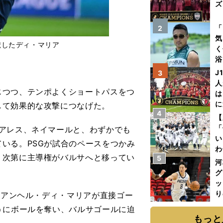
ズ
を
「
2
気
献したディ・マリア
く
浴
太
J
3
ァ
人
つつ、テンポよくショートパスをつ
は
に
して効果的な攻撃につなげた。
4
と
【
「
アレス、ネイマールと、わずかでも
い
いる。PSGが試合のペースをつかみ
わ
、次第に主導権がバルサへと移ってい
5
だ
河
グ
ッ
り
Fアンヘル・ディ・マリアが直接ゴー
糧
うにボールを奪い、バルサゴールに迫
は
もっと