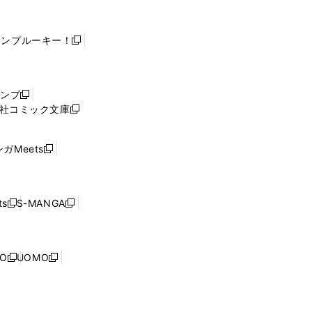
ャンプルーキー！
新
し
い
ウ
ャンプ
新
ィ
社コミック文庫
し
新
ン
い
し
ド
ウ
い
ウ
ガMeets
新
ィ
ウ
で
し
ン
ィ
開
い
ド
ン
く
ウ
ウ
ド
s
S-MANGA
新
新
ィ
で
ウ
し
し
ン
開
で
い
い
ド
く
開
ウ
ウ
ウ
NO
UOMO
く
新
新
ィ
ィ
で
し
し
ン
ン
開
い
い
ド
ド
く
ウ
ウ
ウ
ウ