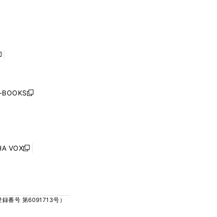
ィ
ィ
で
で
ン
ン
開
開
ド
ド
く
く
ウ
ウ
で
で
開
開
く
く
し
い
ウ
j-BOOKS
新
ィ
し
ン
い
ド
ウ
ウ
ィ
で
ン
HA VOX
開
新
ド
く
し
ウ
い
で
ウ
開
ィ
く
号 第6091713号）
ン
ド