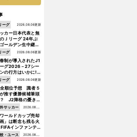
事
リーグ
2026.08.06更新
ッカー日本代表と無
のＪリーグ 24年ぶ
ゴールデン生中継の
幕戦でヘタな試合は
リーグ
2026.08.06更新
せられない
春制が導入されたJ1
ーグ2026－27シー
ンの行方はいかに!?
５人の識者が全順位
リーグ
2026.08.06更新
大胆予想
1全順位予想 識者５
が推す優勝候補筆頭
？ J2降格の憂き目
遭いそうな３クラブ
外サッカー
2026.08.05
は？
ワールドカップ売却
更新
画」は断念も残る火
 FIFAインファンテ
ーノ会長体制に何が
校・ユース
2026.08.05