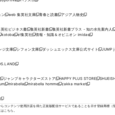
新
新
ィ
ィ
ィ
ィ
ィ
で
で
で
で
し
し
し
ン
ン
ン
ン
ン
開
開
開
開
い
い
い
ド
ド
ド
ド
ド
ョン
web 集英社文庫
青春と読書
アジア人物史
く
く
く
く
新
新
新
新
ウ
ウ
ウ
ウ
ウ
ウ
ウ
ウ
し
し
し
し
ィ
ィ
ィ
で
で
で
で
で
い
い
い
い
ン
ン
ン
集英社ビジネス書
集英社新書
集英社新書プラス - 知の水先案内人
開
開
開
開
開
新
新
新
ウ
ウ
ウ
ウ
ド
ド
ド
kotoba
e!集英社
情報・知識＆オピニオン imidas
く
く
く
く
く
新
し
新
し
新
ィ
ィ
ィ
ィ
ウ
ウ
ウ
し
し
い
し
い
し
ン
ン
ン
ン
で
で
で
い
い
ウ
い
ウ
い
ド
ド
ド
ド
ンジ文庫
シフォン文庫
ダッシュエックス文庫公式サイト
JUMP 
開
開
開
新
新
新
ウ
ウ
ィ
ウ
ィ
ウ
ウ
ウ
ウ
ウ
く
く
く
し
し
し
ィ
ィ
ン
ィ
ン
ィ
で
で
で
で
い
い
い
ン
ン
ド
ン
ド
ン
S.LAND
開
開
開
開
新
ウ
ウ
ウ
ド
ド
ウ
ド
ウ
ド
く
く
く
く
し
ィ
ィ
ィ
ウ
ウ
で
ウ
で
ウ
い
ン
ン
ン
ジャンプキャラクターズストア
HAPPY PLUS STORE
SHUEIS
で
で
開
で
開
で
新
新
新
ウ
ド
ド
ド
ium
mirabella
mirabella homme
zakka market
開
開
く
開
く
開
し
新
新
新
し
新
し
ィ
ウ
ウ
ウ
く
く
く
く
い
し
し
い
し
し
い
ン
で
で
で
ウ
い
い
ウ
い
い
ウ
ド
ボ
開
開
開
新
ィ
ウ
ウ
ィ
ウ
ウ
ィ
ウ
く
く
く
し
らコンテンツ使用許諾を得た正規版配信サービスであることを示す登録商標（登録番
ン
ィ
ィ
ン
ィ
ィ
ン
で
い
覧はこちら。
ド
ン
ン
ド
ン
ン
ド
開