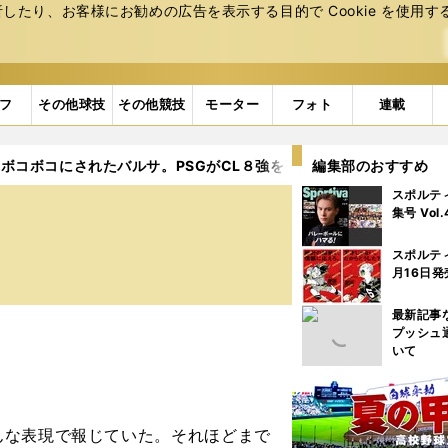
たり、お客様にお勧めの広告を表⽰する⽬的で Cookie を使⽤す
フ
その他球技
その他競技
モーター
フォト
連載
ボコボコにされたバルサ。PSGがCL８強を引き寄せた「走り」の差
編集部のおすすめ
スポルテ
集号 Vol
スポルテ
月16日発
最新記事
プッシュ
いて
な表現で報じていた。それほどまで