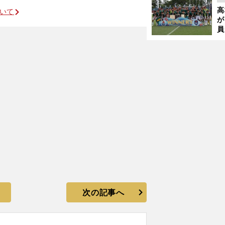
起
高
ついて
が
員
ベンフィカ戦も出番なし
み
次の記事へ