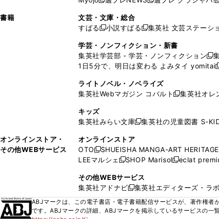
く
く
新
新
新
ィ
ウ
ィ
ィ
ィ
で
ウ
で
で
し
し
ン
ィ
ン
ン
ン
書籍
文芸・文庫・総合
開
で
開
開
い
い
ド
ン
ド
ド
ド
すばる
小説すばる
集英社 文芸ステーシ
く
開
く
く
新
新
ウ
ウ
ウ
ド
ウ
ウ
ウ
く
し
し
ィ
ィ
学芸・ノンフィクション・新書
で
ウ
で
で
で
い
い
ン
ン
集英社学芸部 - 学芸・ノンフィクション
開
で
開
開
開
新
ウ
ウ
ド
ド
1日5分で、明日は変わる よみタイ yomitai
く
開
く
く
く
し
新
ィ
ィ
ウ
ウ
く
い
ン
ン
ライトノベル・ノベライズ
で
で
ウ
ド
ド
集英社Webマガジン コバルト
集英社オレ
開
開
新
ィ
ウ
ウ
く
く
し
ン
キッズ
で
で
い
ド
集英社みらい文庫
集英社の児童図書 S-KID
開
開
新
ウ
ウ
く
く
し
ィ
オンラインストア・
オンラインストア
で
い
ン
その他WEBサービス
OTO
SHUEISHA MANGA-ART HERITAGE
開
新
ウ
ド
LEEマルシェ
SHOP Marisol
eclat prem
く
し
新
新
ィ
ウ
い
し
し
ン
その他WEBサービス
で
ウ
い
い
ド
集英社アドナビ
集英社エディターズ・ラ
開
新
ィ
ウ
ウ
ウ
く
し
ABJマークは、この電子書店・電子書籍配信サービスが、著作権者か
ン
ィ
ィ
で
い
です。ABJマークの詳細、ABJマークを掲示しているサービスの一
ド
ン
ン
開