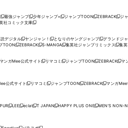
プ
最強ジャンプ
少年ジャンプ+
ジャンプTOON
ZEBRACK
ジ
新
新
新
新
新
英社コミック文庫
し
新
し
し
し
し
い
い
し
い
い
い
ウ
ウ
い
ウ
ウ
ウ
購読デジタル
ヤンジャン！
となりのヤングジャンプ
グランドジ
新
新
新
ィ
ィ
ウ
ィ
ィ
ィ
プTOON
ZEBRACK
S-MANGA
集英社ジャンプリミックス
集英
新
し
新
し
新
し
新
ン
ン
ィ
ン
ン
ン
し
い
し
い
し
い
し
ド
ド
ン
ド
ド
ド
い
ウ
い
ウ
い
ウ
い
ウ
ウ
ド
ウ
ウ
ウ
マンガMee公式サイト
リマコミ
ジャンプTOON
ZEBRACK
マン
新
新
新
新
ウ
ィ
ウ
ィ
ウ
ィ
ウ
で
で
ウ
で
で
で
し
し
し
し
し
ィ
ン
ィ
ン
ィ
ン
ィ
開
開
で
開
開
開
い
い
い
い
い
ン
ド
ン
ド
ン
ド
ン
く
く
開
く
く
く
ウ
ウ
ウ
ウ
ウ
ド
ウ
ド
ウ
ド
ウ
ド
ee公式サイト
リマコミ
ジャンプTOON
ZEBRACK
マンガMeet
く
新
新
新
新
ィ
ィ
ィ
ィ
ィ
ウ
で
ウ
で
ウ
で
ウ
し
し
し
し
ン
ン
ン
ン
ン
で
開
で
開
で
開
で
い
い
い
い
ド
ド
ド
ド
ド
開
く
開
く
開
く
開
ウ
ウ
ウ
ウ
ウ
ウ
ウ
ウ
ウ
PUR
LEE
eclat
T JAPAN
HAPPY PLUS ONE
MEN'S NON-
く
く
く
く
新
新
新
新
新
ィ
ィ
ィ
ィ
で
で
で
で
で
し
し
し
し
し
ン
ン
ン
ン
開
開
開
開
開
い
い
い
い
い
ド
ド
ド
ド
く
く
く
く
く
ウ
ウ
ウ
ウ
ウ
ウ
ウ
ウ
ウ
Sportiva
パラスポ