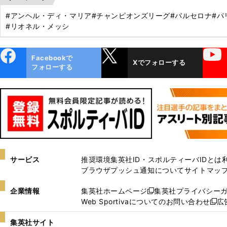
#アンヘル・ディ・マリア
#チャンピオンズリーグ
#バルセロナ
#パ
#リオネル・メッシ
ebo
X
YouTube
Facebookで
Xでフォローする
ok
フォローする
サービス
推奨環境
集英社ID・スポルティーバIDとは
ブラウザプッシュ通知について
サイトマッ
企業情報
集英社ホームページ
集英社プライバシー
新
Web Sportivaについてのお問い合わせ
広
し
新
い
し
集英社サイト
ウ
い