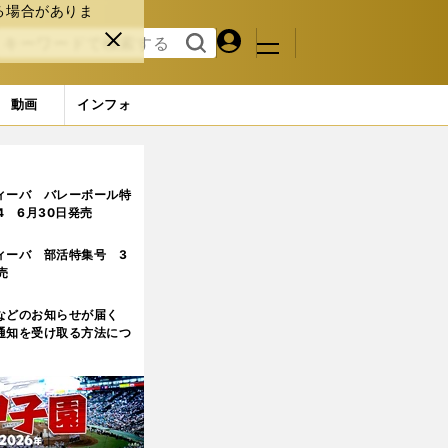
る場合がありま
マイペ
閉じ
検索
メニュ
ー
る
す
ジ
る
動画
インフォ
ィーバ バレーボール特
.4 6月30日発売
ィーバ 部活特集号 3
売
などのお知らせが届く
通知を受け取る方法につ