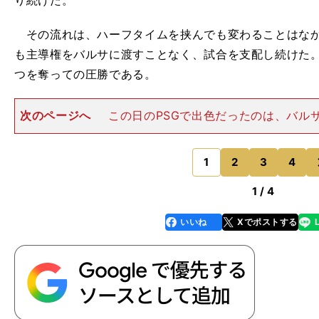
り続けた。
その流れは、ハーフタイムを挟んでも変わることはなかっ
も主導権をバルサに渡すことなく、試合を支配し続けた
つを奪っての圧勝である。
次のページへ
この日のPSGで出色だったのは、バル
無力にした積極的な守備もさることながら、奪ったボー
有効な攻撃につなげられたことだった。 強いときのバ
にボールを回し続けら
1
2
3
4
のページへ
1 / 4
いいね
Xでポストする
line
faceboo
x
k