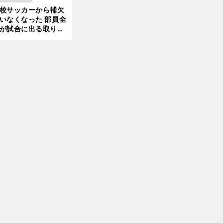
きているのか
校サッカーから補欠
更新
いなくなった 部員全
前
が試合に出る取り組
へ
が進んでいる