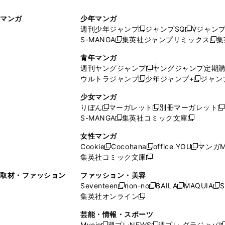
ィ
ウ
マンガ
少年マンガ
ン
ィ
週刊少年ジャンプ
ジャンプSQ
Vジャン
ド
ン
新
新
S-MANGA
集英社ジャンプリミックス
集
ウ
ド
新
し
し
新
で
ウ
し
い
い
し
青年マンガ
開
で
い
ウ
ウ
い
週刊ヤングジャンプ
ヤングジャンプ定期
新
く
開
ウ
ィ
ィ
ウ
ウルトラジャンプ
少年ジャンプ+
ジャン
新
し
新
く
ィ
ン
ン
ィ
し
い
し
ン
ド
ド
ン
少女マンガ
い
ウ
い
ド
ウ
ウ
ド
りぼん
マーガレット
別冊マーガレット
新
新
新
ウ
ィ
ウ
ウ
で
で
ウ
S-MANGA
集英社コミック文庫
し
新
し
新
ィ
ン
ィ
で
開
開
で
い
し
い
し
ン
ド
ン
女性マンガ
開
く
く
開
ウ
い
ウ
い
ド
ウ
ド
Cookie
Cocohana
office YOU
マンガM
く
く
新
新
新
ィ
ウ
ィ
ウ
ウ
で
ウ
集英社コミック文庫
し
新
し
し
ン
ィ
ン
ィ
で
開
で
い
し
い
い
ド
ン
ド
ン
取材・ファッション
ファッション・美容
開
く
開
ウ
い
ウ
ウ
ウ
ド
ウ
ド
Seventeen
non-no
BAILA
MAQUIA
S
く
く
新
新
新
新
ィ
ウ
ィ
ィ
で
ウ
で
ウ
集英社オンライン
し
新
し
し
し
ン
ィ
ン
ン
開
で
開
で
い
し
い
い
い
ド
ン
ド
ド
芸能・情報・スポーツ
く
開
く
開
ウ
い
ウ
ウ
ウ
ウ
ド
ウ
ウ
Myojo
週プレNEWS
週プレ グラジャパ!