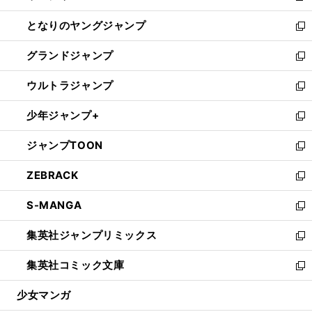
開
ン
ウ
し
となりのヤングジャンプ
く
ド
ィ
い
新
ウ
ン
ウ
し
グランドジャンプ
で
ド
ィ
い
新
開
ウ
ン
ウ
し
ウルトラジャンプ
く
で
ド
ィ
い
新
開
ウ
ン
ウ
し
少年ジャンプ+
く
で
ド
ィ
い
新
開
ウ
ン
ウ
し
ジャンプTOON
く
で
ド
ィ
い
新
開
ウ
ン
ウ
し
ZEBRACK
く
で
ド
ィ
い
新
開
ウ
ン
ウ
し
S-MANGA
く
で
ド
ィ
い
新
開
ウ
ン
ウ
し
集英社ジャンプリミックス
く
で
ド
ィ
い
新
開
ウ
ン
ウ
し
集英社コミック文庫
く
で
ド
ィ
い
新
開
ウ
ン
ウ
し
少女マンガ
く
で
ド
ィ
い
開
ウ
ン