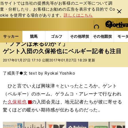
当サイトでは当社の提携先等がお客様のニーズ等について調
査・分析したり、お客様にお勧めの広告を表⽰する⽬的で Co
閉じ
okie を使⽤する場合があります。
詳しくはこちら
る
マイペ
web Sportiva (webスポルティーバ)
検索
メニュ
we
ー
サッカーの記事一覧
海外サッカー
海外サッカー
b
ジ
サッカー
競馬
ゴルフ
その他球技
その他競技
モー
ス
「ファンは来るのか？」
ポ
ゲント入団の久保裕也にベルギー記者も注目
ル
テ
2017年01月27日 17:10 公開
2017年01月27日 18:29 更新
ィ
ー
了戒美子●文 text by Ryokai Yoshiko
バ
ひと言でいえば興味津々といったところか。ゲント
（ベルギー）のホーム、ゲラムコ・アレーナで行なわれ
た
久保裕也
の入団会見は、地元記者たちが彼に寄せる
驚くほどの暖かい期待感が伝わるものだった。