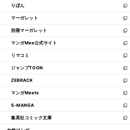
ウ
りぼん
く
で
ド
ィ
新
開
ウ
ン
し
マーガレット
く
で
ド
い
新
開
ウ
ウ
し
別冊マーガレット
く
で
ィ
い
新
開
ン
ウ
し
マンガMee公式サイト
く
ド
ィ
い
新
ウ
ン
ウ
し
リマコミ
で
ド
ィ
い
新
開
ウ
ン
ウ
し
ジャンプTOON
く
で
ド
ィ
い
新
開
ウ
ン
ウ
し
ZEBRACK
く
で
ド
ィ
い
新
開
ウ
ン
ウ
し
マンガMeets
く
で
ド
ィ
い
新
開
ウ
ン
ウ
し
S-MANGA
く
で
ド
ィ
い
新
開
ウ
ン
ウ
し
集英社コミック文庫
く
で
ド
ィ
い
新
開
ウ
ン
ウ
し