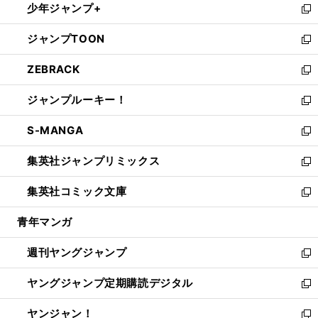
少年ジャンプ+
で
ド
ィ
い
新
開
ウ
ン
ウ
し
ジャンプTOON
く
で
ド
ィ
い
新
開
ウ
ン
ウ
し
ZEBRACK
く
で
ド
ィ
い
新
開
ウ
ン
ウ
し
ジャンプルーキー！
く
で
ド
ィ
い
新
開
ウ
ン
ウ
し
S-MANGA
く
で
ド
ィ
い
新
開
ウ
ン
ウ
し
集英社ジャンプリミックス
く
で
ド
ィ
い
新
開
ウ
ン
ウ
し
集英社コミック文庫
く
で
ド
ィ
い
新
開
ウ
ン
ウ
し
青年マンガ
く
で
ド
ィ
い
開
ウ
ン
ウ
週刊ヤングジャンプ
く
で
ド
ィ
新
開
ウ
ン
し
ヤングジャンプ定期購読デジタル
く
で
ド
い
新
開
ウ
ウ
し
ヤンジャン！
く
で
ィ
い
新