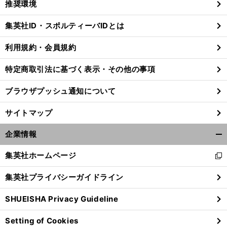
推奨環境
閉
じ
集英社ID・スポルティーバIDとは
る
利用規約・会員規約
特定商取引法に基づく表示・その他の事項
ブラウザプッシュ通知について
サイトマップ
企業情報
開
く/
集英社ホームページ
新
閉
し
じ
集英社プライバシーガイドライン
？
い
前
る
へ
ウ
SHUEISHA Privacy Guideline
ィ
ン
Setting of Cookies
ド