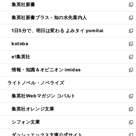
集英社新書
く
で
ィ
い
新
開
ン
ウ
し
集英社新書プラス - 知の水先案内人
く
ド
ィ
い
新
ウ
ン
ウ
し
1日5分で、明日は変わる よみタイ yomitai
で
ド
ィ
い
新
開
ウ
ン
ウ
し
kotoba
く
で
ド
ィ
い
新
開
ウ
ン
ウ
し
e!集英社
く
で
ド
ィ
い
新
開
ウ
ン
ウ
し
情報・知識＆オピニオン imidas
く
で
ド
ィ
い
新
開
ウ
ン
ウ
し
ライトノベル・ノベライズ
く
で
ド
ィ
い
開
ウ
ン
ウ
集英社Webマガジン コバルト
く
で
ド
ィ
新
開
ウ
ン
し
集英社オレンジ文庫
く
で
ド
い
新
開
ウ
ウ
し
シフォン文庫
く
で
ィ
い
新
開
ン
ウ
し
ダッシュエックス文庫公式サイト
く
ド
ィ