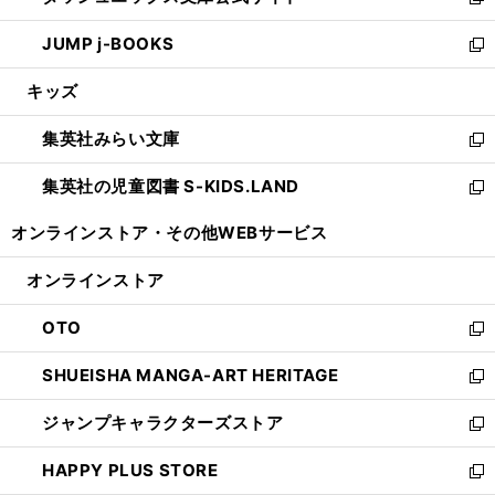
い
新
ウ
ン
ウ
し
JUMP j-BOOKS
で
ド
ィ
い
新
開
ウ
ン
ウ
し
キッズ
く
で
ド
ィ
い
開
ウ
ン
ウ
集英社みらい文庫
く
で
ド
ィ
新
開
ウ
ン
し
集英社の児童図書 S-KIDS.LAND
く
で
ド
い
新
開
ウ
ウ
し
オンラインストア・
その他WEBサービス
く
で
ィ
い
開
ン
ウ
オンラインストア
く
ド
ィ
ウ
ン
OTO
で
ド
新
開
ウ
し
SHUEISHA MANGA-ART HERITAGE
く
で
い
新
開
ウ
し
ジャンプキャラクターズストア
く
ィ
い
新
ン
ウ
し
HAPPY PLUS STORE
ド
ィ
い
新