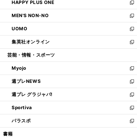
HAPPY PLUS ONE
く
で
ド
ィ
い
新
開
ウ
ン
ウ
し
MEN'S NON-NO
く
で
ド
ィ
い
新
開
ウ
ン
ウ
し
UOMO
く
で
ド
ィ
い
新
開
ウ
ン
ウ
し
集英社オンライン
く
で
ド
ィ
い
新
開
ウ
ン
ウ
し
芸能・情報・スポーツ
く
で
ド
ィ
い
開
ウ
ン
ウ
Myojo
く
で
ド
ィ
新
開
ウ
ン
し
週プレNEWS
く
で
ド
い
新
開
ウ
ウ
し
週プレ グラジャパ!
く
で
ィ
い
新
開
ン
ウ
し
Sportiva
く
ド
ィ
い
新
ウ
ン
ウ
し
パラスポ
で
ド
ィ
い
新
開
ウ
ン
ウ
し
書籍
く
で
ド
ィ
い