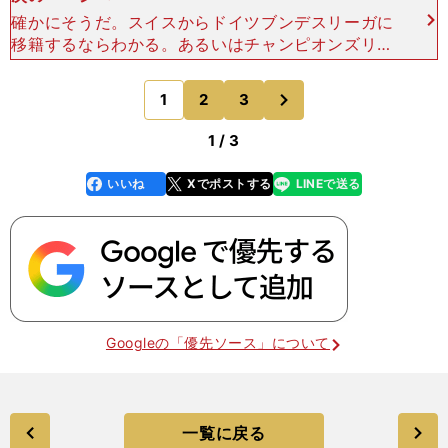
確かにそうだ。スイスからドイツブンデスリーガに
移籍するならわかる。あるいはチャンピオンズリー
グに出場しているクラブであれば、４大リーグでは
なくてもステップアップと言えるだろう。 そうい
次
1
2
3
のページへ
う意味で、今季
1 / 3
いいね
Xでポストする
LINEで送る
line
faceboo
x
k
Googleの「優先ソース」について
一覧に戻る