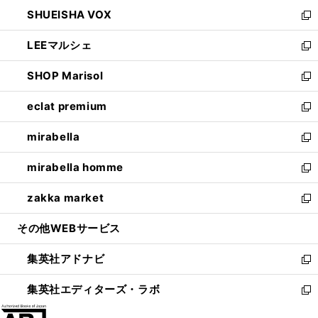
ウ
ン
ウ
し
SHUEISHA VOX
で
ド
ィ
い
新
開
ウ
ン
ウ
し
LEEマルシェ
く
で
ド
ィ
い
新
開
ウ
ン
ウ
し
SHOP Marisol
く
で
ド
ィ
い
新
開
ウ
ン
ウ
し
eclat premium
く
で
ド
ィ
い
新
開
ウ
ン
ウ
し
mirabella
く
で
ド
ィ
い
新
開
ウ
ン
ウ
し
mirabella homme
く
で
ド
ィ
い
新
開
ウ
ン
ウ
し
zakka market
く
で
ド
ィ
い
新
開
ウ
ン
ウ
し
その他WEBサービス
く
で
ド
ィ
い
開
ウ
ン
ウ
集英社アドナビ
く
で
ド
ィ
新
開
ウ
ン
し
集英社エディターズ・ラボ
く
で
ド
い
新
開
ウ
ウ
し