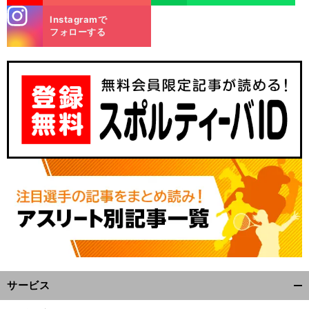
stagra
Instagramで
m
フォローする
サービス
開
く/