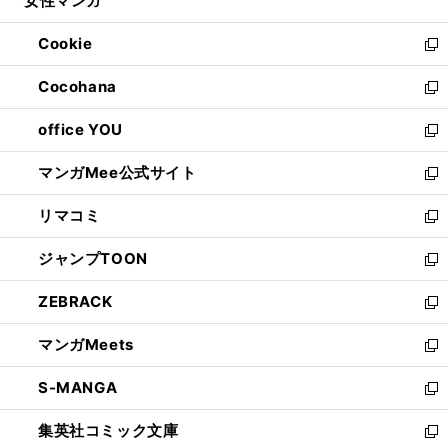
女性マンガ
く
で
ド
ィ
い
開
ウ
ン
ウ
Cookie
く
で
ド
ィ
新
開
ウ
ン
し
Cocohana
く
で
ド
い
新
開
ウ
ウ
し
office YOU
く
で
ィ
い
新
開
ン
ウ
し
マンガMee公式サイト
く
ド
ィ
い
新
ウ
ン
ウ
し
リマコミ
で
ド
ィ
い
新
開
ウ
ン
ウ
し
ジャンプTOON
く
で
ド
ィ
い
新
開
ウ
ン
ウ
し
ZEBRACK
く
で
ド
ィ
い
新
開
ウ
ン
ウ
し
マンガMeets
く
で
ド
ィ
い
新
開
ウ
ン
ウ
し
S-MANGA
く
で
ド
ィ
い
新
開
ウ
ン
ウ
し
集英社コミック文庫
く
で
ド
ィ
い
新