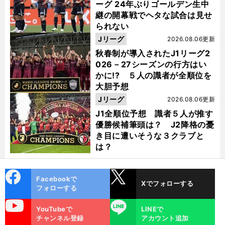
ーグ 24年ぶりゴールデン生中
継の開幕戦でヘタな試合は見せ
られない
Jリーグ
2026.08.06更新
秋春制が導入されたJ1リーグ2
026－27シーズンの行方はい
かに!? ５人の識者が全順位を
大胆予想
Jリーグ
2026.08.06更新
J1全順位予想 識者５人が推す
優勝候補筆頭は？ J2降格の憂
き目に遭いそうな３クラブと
は？
cebo
X
Facebookで
Xでフォローする
ok
フォローする
uTube
LINE
YouTubeで
LINEで
チャンネル登録
アカウント追加