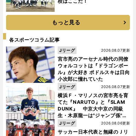
校はここだ！
もっと見る
各スポーツコラム記事
Jリーグ
2026.08.07更新
宮市亮のアーセナル時代の同僚
ウォルコットは『ドラゴンボー
ル』が大好き ポドルスキは日向
小次郎に憧れていた
Jリーグ
2026.08.07更新
横浜Ｆ・マリノスの宮市亮を育
てた『NARUTO』と『SLAM
DUNK』 中京大中京の同級
生・木原龍一は"ジャンプ係"だ
った
Jリーグ
2026.08.06更新
サッカー日本代表と無縁のＪリ