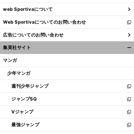
ウ
web Sportivaについて
で
開
Web Sportivaについてのお問い合わせ
く
新
し
広告についてのお問い合わせ
い
ウ
集英社サイト
ィ
開
ン
く/
マンガ
ド
閉
ウ
じ
少年マンガ
で
る
開
週刊少年ジャンプ
く
新
し
ジャンプSQ
い
新
ウ
し
Vジャンプ
ィ
い
新
ン
ウ
し
最強ジャンプ
ド
ィ
い
新
ウ
ン
ウ
し