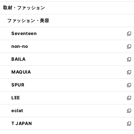
開
ウ
ン
ウ
し
取材・ファッション
く
で
ド
ィ
い
開
ウ
ン
ウ
ファッション・美容
く
で
ド
ィ
開
ウ
ン
Seventeen
く
で
ド
新
開
ウ
し
non-no
く
で
い
新
開
ウ
し
BAILA
く
ィ
い
新
ン
ウ
し
MAQUIA
ド
ィ
い
新
ウ
ン
ウ
し
SPUR
で
ド
ィ
い
新
開
ウ
ン
ウ
し
LEE
く
で
ド
ィ
い
新
開
ウ
ン
ウ
し
eclat
く
で
ド
ィ
い
新
開
ウ
ン
ウ
し
T JAPAN
く
で
ド
ィ
い
新
開
ウ
ン
ウ
し