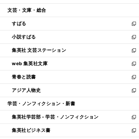
開
ウ
ン
ウ
文芸・文庫・総合
く
で
ド
ィ
開
ウ
ン
すばる
く
で
ド
新
開
ウ
し
小説すばる
く
で
い
新
開
ウ
し
集英社 文芸ステーション
く
ィ
い
新
ン
ウ
し
web 集英社文庫
ド
ィ
い
新
ウ
ン
ウ
し
青春と読書
で
ド
ィ
い
新
開
ウ
ン
ウ
し
アジア人物史
く
で
ド
ィ
い
新
開
ウ
ン
ウ
し
学芸・ノンフィクション・新書
く
で
ド
ィ
い
開
ウ
ン
ウ
集英社学芸部 - 学芸・ノンフィクション
く
で
ド
ィ
新
開
ウ
ン
し
集英社ビジネス書
く
で
ド
い
新
開
ウ
ウ
し