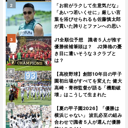
「お前がラクして生意気だな」
2
「あいつ若いくせに」厳しい言
葉を浴びせられるも佐藤慎太郎
が貫いた誇りとファンへの思い
J1全順位予想 識者５人が推す
3
優勝候補筆頭は？ J2降格の憂
き目に遭いそうな３クラブと
は？
4
【高校野球】創部10年目の甲子
園初出場がすべてを変えた 健大
高崎・青栁監督が語る「機動破
壊」はこうして生まれた
5
【夏の甲子園2026】「優勝は
横浜じゃない」 波乱必至の組み
合わせで識者５人が選んだ優勝