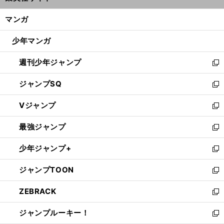
開
ン
く/
マンガ
ド
閉
ウ
じ
少年マンガ
で
る
開
週刊少年ジャンプ
く
新
し
ジャンプSQ
い
新
ウ
し
Vジャンプ
ィ
い
新
ン
ウ
し
最強ジャンプ
ド
ィ
い
新
ウ
ン
ウ
し
少年ジャンプ+
で
ド
ィ
い
新
開
ウ
ン
ウ
し
ジャンプTOON
く
で
ド
ィ
い
新
開
ウ
ン
ウ
し
ZEBRACK
く
で
ド
ィ
い
新
開
ウ
ン
ウ
し
ジャンプルーキー！
く
で
ド
ィ
い
新
開