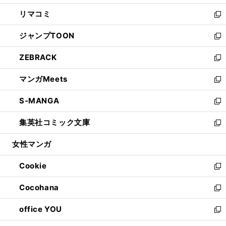
ウ
ン
ウ
し
リマコミ
で
ド
ィ
い
新
開
ウ
ン
ウ
し
ジャンプTOON
く
で
ド
ィ
い
新
開
ウ
ン
ウ
し
ZEBRACK
く
で
ド
ィ
い
新
開
ウ
ン
ウ
し
マンガMeets
く
で
ド
ィ
い
新
開
ウ
ン
ウ
し
S-MANGA
く
で
ド
ィ
い
新
開
ウ
ン
ウ
し
集英社コミック文庫
く
で
ド
ィ
い
新
開
ウ
ン
ウ
し
女性マンガ
く
で
ド
ィ
い
開
ウ
ン
ウ
Cookie
く
で
ド
ィ
新
開
ウ
ン
し
Cocohana
く
で
ド
い
新
開
ウ
ウ
し
office YOU
く
で
ィ
い
新
開
ン
ウ
し