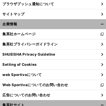
ブラウザプッシュ通知について
サイトマップ
企業情報
開
く/
集英社ホームページ
新
閉
し
じ
集英社プライバシーガイドライン
い
る
ウ
SHUEISHA Privacy Guideline
ィ
ン
Setting of Cookies
ド
ウ
web Sportivaについて
で
開
Web Sportivaについてのお問い合わせ
く
新
し
広告についてのお問い合わせ
い
ウ
集英社サイト
ィ