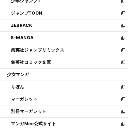
少年ジャンプ+
く
で
ド
ィ
い
新
開
ウ
ン
ウ
し
ジャンプTOON
く
で
ド
ィ
い
新
開
ウ
ン
ウ
し
ZEBRACK
く
で
ド
ィ
い
新
開
ウ
ン
ウ
し
S-MANGA
く
で
ド
ィ
い
新
開
ウ
ン
ウ
し
集英社ジャンプリミックス
く
で
ド
ィ
い
新
開
ウ
ン
ウ
し
集英社コミック文庫
く
で
ド
ィ
い
新
開
ウ
ン
ウ
し
少女マンガ
く
で
ド
ィ
い
開
ウ
ン
ウ
りぼん
く
で
ド
ィ
新
開
ウ
ン
し
マーガレット
く
で
ド
い
新
開
ウ
ウ
し
別冊マーガレット
く
で
ィ
い
新
開
ン
ウ
し
マンガMee公式サイト
く
ド
ィ
い
新