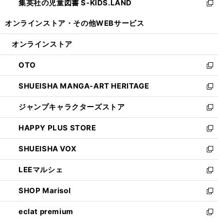
集英社の児童図書 S-KIDS.LAND
く
で
ド
い
新
開
ウ
ウ
し
オンラインストア・
その他WEBサービス
く
で
ィ
い
開
ン
ウ
オンラインストア
く
ド
ィ
ウ
ン
OTO
で
ド
新
開
ウ
し
SHUEISHA MANGA-ART HERITAGE
く
で
い
新
開
ウ
し
ジャンプキャラクターズストア
く
ィ
い
新
ン
ウ
し
HAPPY PLUS STORE
ド
ィ
い
新
ウ
ン
ウ
し
SHUEISHA VOX
で
ド
ィ
い
新
開
ウ
ン
ウ
し
LEEマルシェ
く
で
ド
ィ
い
新
開
ウ
ン
ウ
し
SHOP Marisol
く
で
ド
ィ
い
新
開
ウ
ン
ウ
し
eclat premium
く
で
ド
ィ
い
新