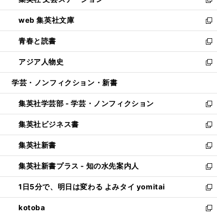
ィ
い
新
ン
ウ
し
web 集英社文庫
ド
ィ
い
新
ウ
ン
ウ
し
青春と読書
で
ド
ィ
い
新
開
ウ
ン
ウ
し
アジア人物史
く
で
ド
ィ
い
新
開
ウ
ン
ウ
し
学芸・ノンフィクション・新書
く
で
ド
ィ
い
開
ウ
ン
ウ
集英社学芸部 - 学芸・ノンフィクション
く
で
ド
ィ
新
開
ウ
ン
し
集英社ビジネス書
く
で
ド
い
新
開
ウ
ウ
し
集英社新書
く
で
ィ
い
新
開
ン
ウ
し
集英社新書プラス - 知の水先案内人
く
ド
ィ
い
新
ウ
ン
ウ
し
1日5分で、明日は変わる よみタイ yomitai
で
ド
ィ
い
新
開
ウ
ン
ウ
し
kotoba
く
で
ド
ィ
い
新