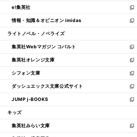
開
ウ
ン
ウ
し
e!集英社
く
で
ド
ィ
い
新
開
ウ
ン
ウ
し
情報・知識＆オピニオン imidas
く
で
ド
ィ
い
新
開
ウ
ン
ウ
し
ライトノベル・ノベライズ
く
で
ド
ィ
い
開
ウ
ン
ウ
集英社Webマガジン コバルト
く
で
ド
ィ
新
開
ウ
ン
し
集英社オレンジ文庫
く
で
ド
い
新
開
ウ
ウ
し
シフォン文庫
く
で
ィ
い
新
開
ン
ウ
し
ダッシュエックス文庫公式サイト
く
ド
ィ
い
新
ウ
ン
ウ
し
JUMP j-BOOKS
で
ド
ィ
い
新
開
ウ
ン
ウ
し
キッズ
く
で
ド
ィ
い
開
ウ
ン
ウ
集英社みらい文庫
く
で
ド
ィ
新
開
ウ
ン
し