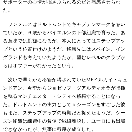
サポーターの心情が揺さぶられるのだと痛感させられ
た。
フンメルスはドルトムントでキャプテンマークを巻い
ていたが、６歳からバイエルンの下部組織で育った。あ
る意味では凱旋になるが、本人にとってはステップアッ
プという位置付けのようだ。移籍先にはスペイン、イン
グランドも考えていたようだが、望むレベルのクラブか
らはオファーがなかったという。
次いで早くから移籍が噂されていたMFイルカイ・ギュ
ンドアン。今季からジョゼップ・グアルディオラが指揮
を執るマンチェスター・シティへ移籍することになっ
た。ドルトムントの主力として５シーズンをすごした彼
もまた、ステップアップの時期だと捉えたようだ。シー
ズン終盤は練習中の負傷で戦線離脱し、ユーロにも出場
できなかったが、無事に移籍が成立した。