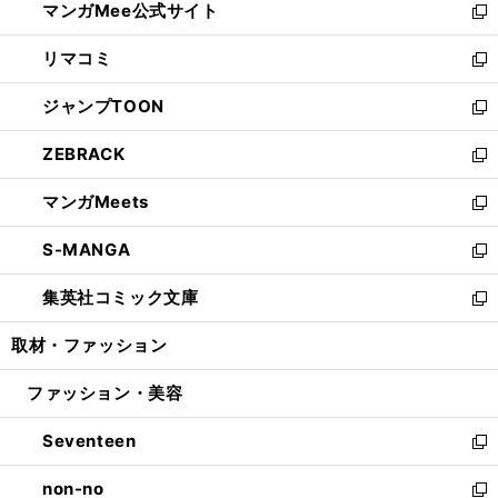
マンガMee公式サイト
く
ド
ィ
い
新
ウ
ン
ウ
し
リマコミ
で
ド
ィ
い
新
開
ウ
ン
ウ
し
ジャンプTOON
く
で
ド
ィ
い
新
開
ウ
ン
ウ
し
ZEBRACK
く
で
ド
ィ
い
新
開
ウ
ン
ウ
し
マンガMeets
く
で
ド
ィ
い
新
開
ウ
ン
ウ
し
S-MANGA
く
で
ド
ィ
い
新
開
ウ
ン
ウ
し
集英社コミック文庫
く
で
ド
ィ
い
新
開
ウ
ン
ウ
し
取材・ファッション
く
で
ド
ィ
い
開
ウ
ン
ウ
ファッション・美容
く
で
ド
ィ
開
ウ
ン
Seventeen
く
で
ド
新
開
ウ
し
non-no
く
で
い
新