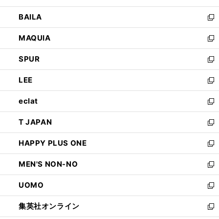
開
ウ
し
BAILA
く
ィ
い
新
ン
ウ
し
MAQUIA
ド
ィ
い
新
ウ
ン
ウ
し
SPUR
で
ド
ィ
い
新
開
ウ
ン
ウ
し
LEE
く
で
ド
ィ
い
新
開
ウ
ン
ウ
し
eclat
く
で
ド
ィ
い
新
開
ウ
ン
ウ
し
T JAPAN
く
で
ド
ィ
い
新
開
ウ
ン
ウ
し
HAPPY PLUS ONE
く
で
ド
ィ
い
新
開
ウ
ン
ウ
し
MEN'S NON-NO
く
で
ド
ィ
い
新
開
ウ
ン
ウ
し
UOMO
く
で
ド
ィ
い
新
開
ウ
ン
ウ
し
集英社オンライン
く
で
ド
ィ
い
新
開
ウ
ン
ウ
し