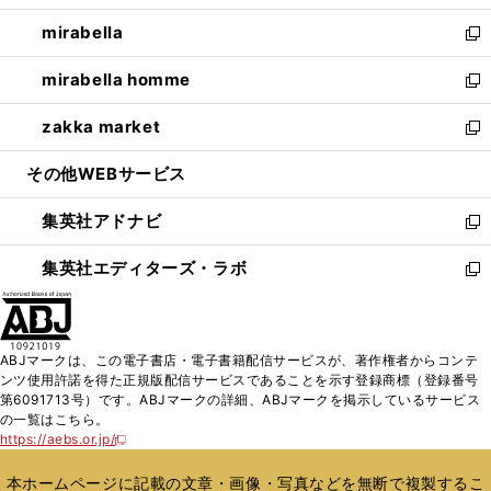
開
ウ
ン
ウ
し
mirabella
く
で
ド
ィ
い
新
開
ウ
ン
ウ
し
mirabella homme
く
で
ド
ィ
い
新
開
ウ
ン
ウ
し
zakka market
く
で
ド
ィ
い
新
開
ウ
ン
ウ
し
その他WEBサービス
く
で
ド
ィ
い
開
ウ
ン
ウ
集英社アドナビ
く
で
ド
ィ
新
開
ウ
ン
し
集英社エディターズ・ラボ
く
で
ド
い
新
開
ウ
ウ
し
く
で
ィ
い
開
ン
ウ
ABJマークは、この電子書店・電子書籍配信サービスが、著作権者からコンテ
く
ド
ィ
ンツ使用許諾を得た正規版配信サービスであることを示す登録商標（登録番号
ウ
ン
第6091713号）です。ABJマークの詳細、ABJマークを掲示しているサービス
で
ド
の一覧はこちら。
開
ウ
https://aebs.or.jp/
新
く
で
し
い
開
本ホームページに記載の文章・画像・写真などを無断で複製するこ