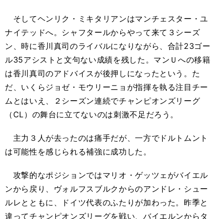
そしてヘンリク・ミキタリアンはマンチェスター・ユ
ナイテッドへ。シャフタールからやって来て３シーズ
ン、時に香川真司のライバルになりながら、合計23ゴー
ル35アシストと文句ない成績を残した。マンＵへの移籍
は香川真司のアドバイスが後押しになったという。た
だ、いくらジョゼ・モウリーニョが指揮を執る注目チー
ムとはいえ、２シーズン連続でチャンピオンズリーグ
（CL）の舞台に立てないのは刺激不足だろう。
主力３人が去ったのは痛手だが、一方でドルトムント
は可能性を感じられる補強に成功した。
攻撃的なポジションではマリオ・ゲッツェがバイエル
ンから戻り、ヴォルフスブルクからのアンドレ・シュー
ルレとともに、ドイツ代表のふたりが加わった。昨季と
違ってチャンピオンズリーグを戦い、バイエルンからタ