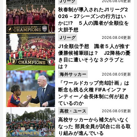
Jリーグ
2026.08.06更新
秋春制が導入されたJ1リーグ2
026－27シーズンの行方はい
かに!? ５人の識者が全順位を
大胆予想
Jリーグ
2026.08.06更新
J1全順位予想 識者５人が推す
優勝候補筆頭は？ J2降格の憂
き目に遭いそうな３クラブと
は？
海外サッカー
2026.08.05更新
「ワールドカップ売却計画」は
断念も残る火種 FIFAインファ
ンティーノ会長体制に何が起き
ているのか
高校・ユース
2026.08.05更新
高校サッカーから補欠がいなく
なった 部員全員が試合に出る取
り組みが進んでいる