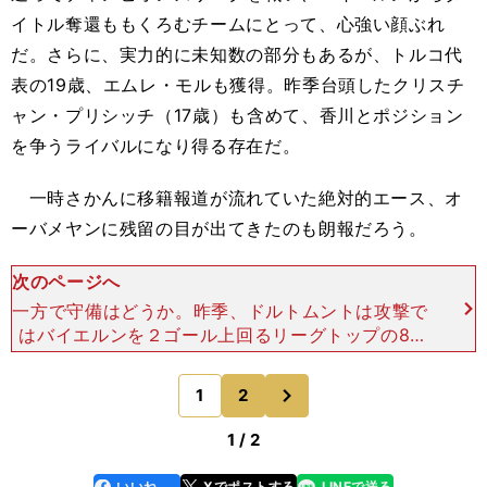
イトル奪還ももくろむチームにとって、心強い顔ぶれ
だ。さらに、実力的に未知数の部分もあるが、トルコ代
表の19歳、エムレ・モルも獲得。昨季台頭したクリスチ
ャン・プリシッチ（17歳）も含めて、香川とポジション
を争うライバルになり得る存在だ。
一時さかんに移籍報道が流れていた絶対的エース、オ
ーバメヤンに残留の目が出てきたのも朗報だろう。
次のページへ
一方で守備はどうか。昨季、ドルトムントは攻撃で
はバイエルンを２ゴール上回るリーグトップの82
ゴールを挙げたが、失点数はバイエルンの17に対し
て34。いくつも試した変則的なシステムの弊害が
次
1
2
のページへ
数字となって表
1 / 2
いいね
Xでポストする
LINEで送る
line
faceboo
x