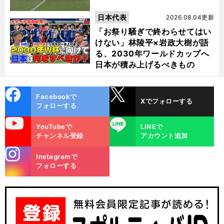
日本代表
2026.08.04更新
「お祭り騒ぎで終わらせてはい
けない」林陵平×岩政大樹が語
る、2030年ワールドカップへ
日本が積み上げるべきもの
cebo
X
Facebookで
Xでフォローする
ok
フォローする
uTube
LINE
YouTubeで
LINEで
チャンネル登録
アカウント追加
stagra
Instagramで
m
フォローする