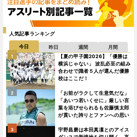
人気記事ランキング
今日
昨日
週間
月間
【夏の甲子園2026】「優勝は
1
横浜じゃない」 波乱必至の組み
合わせで識者５人が選んだ優勝
校はここだ！
「お前がラクして生意気だな」
2
「あいつ若いくせに」厳しい言
葉を浴びせられるも佐藤慎太郎
が貫いた誇りとファンへの思い
宇野昌磨は本田真凜とのアイス
3
ダンスで新境地を切り開く 高