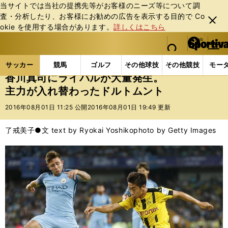
当サイトでは当社の提携先等がお客様のニーズ等について調
査・分析したり、お客様にお勧めの広告を表⽰する⽬的で Co
閉じ
okie を使⽤する場合があります。
詳しくはこちら
る
マイペ
web Sportiva (webスポルティーバ)
検索
メニュ
we
ー
サッカーの記事一覧
海外サッカー
海外サッカー
b
ジ
サッカー
競馬
ゴルフ
その他球技
その他競技
モー
ス
香川真司にライバルが大量発生。
ポ
主力が入れ替わったドルトムント
ル
テ
2016年08月01日 11:25 公開
2016年08月01日 19:49 更新
ィ
ー
了戒美子●文 text by Ryokai Yoshiko
photo by Getty Images
バ