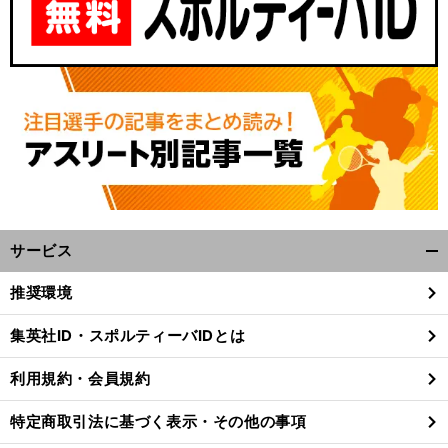
サービス
開
、
。
前
く/
へ
推奨環境
閉
じ
集英社ID・スポルティーバIDとは
る
利用規約・会員規約
特定商取引法に基づく表示・その他の事項