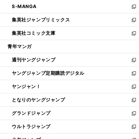
ウ
ン
ウ
し
S-MANGA
く
で
ド
ィ
い
新
開
ウ
ン
ウ
し
集英社ジャンプリミックス
く
で
ド
ィ
い
新
開
ウ
ン
ウ
し
集英社コミック文庫
く
で
ド
ィ
い
新
開
ウ
ン
ウ
し
青年マンガ
く
で
ド
ィ
い
開
ウ
ン
ウ
週刊ヤングジャンプ
く
で
ド
ィ
新
開
ウ
ン
し
ヤングジャンプ定期購読デジタル
く
で
ド
い
新
開
ウ
ウ
し
ヤンジャン！
く
で
ィ
い
新
開
ン
ウ
し
となりのヤングジャンプ
く
ド
ィ
い
新
ウ
ン
ウ
し
グランドジャンプ
で
ド
ィ
い
新
開
ウ
ン
ウ
し
ウルトラジャンプ
く
で
ド
ィ
い
新
開
ウ
ン
ウ
し