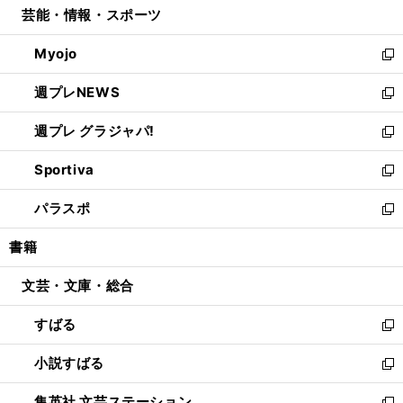
芸能・情報・スポーツ
く
で
ド
ィ
い
開
ウ
ン
ウ
Myojo
く
で
ド
ィ
新
開
ウ
ン
し
週プレNEWS
く
で
ド
い
新
開
ウ
ウ
し
週プレ グラジャパ!
く
で
ィ
い
新
開
ン
ウ
し
Sportiva
く
ド
ィ
い
新
ウ
ン
ウ
し
パラスポ
で
ド
ィ
い
新
開
ウ
ン
ウ
し
書籍
く
で
ド
ィ
い
開
ウ
ン
ウ
文芸・文庫・総合
く
で
ド
ィ
開
ウ
ン
すばる
く
で
ド
新
開
ウ
し
小説すばる
く
で
い
新
開
ウ
し
集英社 文芸ステーション
く