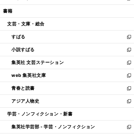
開
ウ
ン
ウ
し
書籍
く
で
ド
ィ
い
開
ウ
ン
ウ
文芸・文庫・総合
く
で
ド
ィ
開
ウ
ン
すばる
く
で
ド
新
開
ウ
し
小説すばる
く
で
い
新
開
ウ
し
集英社 文芸ステーション
く
ィ
い
新
ン
ウ
し
web 集英社文庫
ド
ィ
い
新
ウ
ン
ウ
し
青春と読書
で
ド
ィ
い
新
開
ウ
ン
ウ
し
アジア人物史
く
で
ド
ィ
い
新
開
ウ
ン
ウ
し
学芸・ノンフィクション・新書
く
で
ド
ィ
い
開
ウ
ン
ウ
集英社学芸部 - 学芸・ノンフィクション
く
で
ド
ィ
新
開
ウ
ン