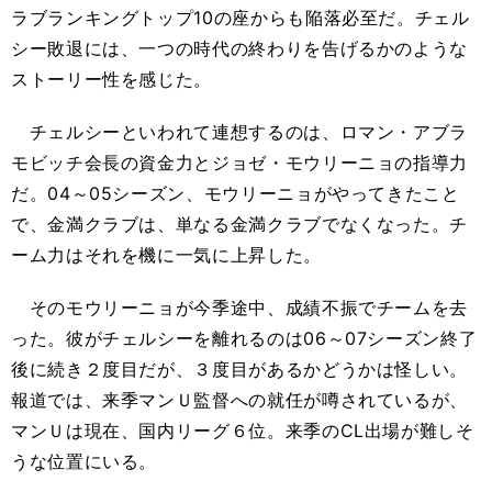
ラブランキングトップ10の座からも陥落必至だ。チェル
シー敗退には、一つの時代の終わりを告げるかのような
ストーリー性を感じた。
チェルシーといわれて連想するのは、ロマン・アブラ
モビッチ会長の資金力とジョゼ・モウリーニョの指導力
だ。04～05シーズン、モウリーニョがやってきたこと
で、金満クラブは、単なる金満クラブでなくなった。チ
ーム力はそれを機に一気に上昇した。
そのモウリーニョが今季途中、成績不振でチームを去
った。彼がチェルシーを離れるのは06～07シーズン終了
後に続き２度目だが、３度目があるかどうかは怪しい。
報道では、来季マンＵ監督への就任が噂されているが、
マンＵは現在、国内リーグ６位。来季のCL出場が難しそ
うな位置にいる。