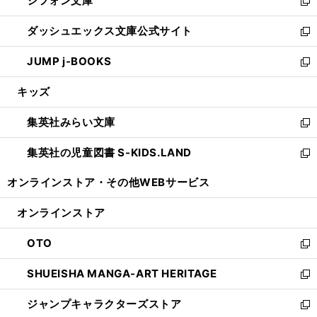
シフォン文庫
く
で
ィ
い
新
開
ン
ウ
し
ダッシュエックス文庫公式サイト
く
ド
ィ
い
新
ウ
ン
ウ
し
JUMP j-BOOKS
で
ド
ィ
い
新
開
ウ
ン
ウ
し
キッズ
く
で
ド
ィ
い
開
ウ
ン
ウ
集英社みらい文庫
く
で
ド
ィ
新
開
ウ
ン
し
集英社の児童図書 S-KIDS.LAND
く
で
ド
い
新
開
ウ
ウ
し
オンラインストア・
その他WEBサービス
く
で
ィ
い
開
ン
ウ
オンラインストア
く
ド
ィ
ウ
ン
OTO
で
ド
新
開
ウ
し
SHUEISHA MANGA-ART HERITAGE
く
で
い
新
開
ウ
し
ジャンプキャラクターズストア
く
ィ
い
新