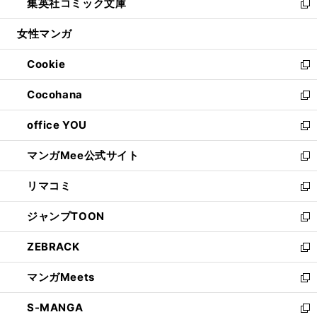
集英社コミック文庫
く
で
ド
ィ
い
新
開
ウ
ン
ウ
し
女性マンガ
く
で
ド
ィ
い
開
ウ
ン
ウ
Cookie
く
で
ド
ィ
新
開
ウ
ン
し
Cocohana
く
で
ド
い
新
開
ウ
ウ
し
office YOU
く
で
ィ
い
新
開
ン
ウ
し
マンガMee公式サイト
く
ド
ィ
い
新
ウ
ン
ウ
し
リマコミ
で
ド
ィ
い
新
開
ウ
ン
ウ
し
ジャンプTOON
く
で
ド
ィ
い
新
開
ウ
ン
ウ
し
ZEBRACK
く
で
ド
ィ
い
新
開
ウ
ン
ウ
し
マンガMeets
く
で
ド
ィ
い
新
開
ウ
ン
ウ
し
S-MANGA
く
で
ド
ィ
い
新