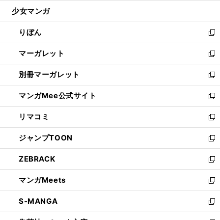
開
ウ
ン
ウ
し
少女マンガ
く
で
ド
ィ
い
開
ウ
ン
ウ
りぼん
く
で
ド
ィ
新
開
ウ
ン
し
マーガレット
く
で
ド
い
新
開
ウ
ウ
し
別冊マーガレット
く
で
ィ
い
新
開
ン
ウ
し
マンガMee公式サイト
く
ド
ィ
い
新
ウ
ン
ウ
し
リマコミ
で
ド
ィ
い
新
開
ウ
ン
ウ
し
ジャンプTOON
く
で
ド
ィ
い
新
開
ウ
ン
ウ
し
ZEBRACK
く
で
ド
ィ
い
新
開
ウ
ン
ウ
し
マンガMeets
く
で
ド
ィ
い
新
開
ウ
ン
ウ
し
S-MANGA
く
で
ド
ィ
い
新
開
ウ
ン
ウ
し