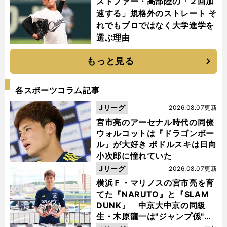
ストファー・高部陸の「２回加
速する」規格外のストレート そ
れでもプロではなく大学進学を
選ぶ理由
もっと見る
各スポーツコラム記事
Jリーグ
2026.08.07更新
宮市亮のアーセナル時代の同僚
ウォルコットは『ドラゴンボー
ル』が大好き ポドルスキは日向
小次郎に憧れていた
Jリーグ
2026.08.07更新
横浜Ｆ・マリノスの宮市亮を育
てた『NARUTO』と『SLAM
DUNK』 中京大中京の同級
生・木原龍一は"ジャンプ係"だ