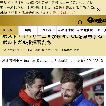
当サイトでは当社の提携先等がお客様のニーズ等について調
査・分析したり、お客様にお勧めの広告を表⽰する⽬的で Co
閉じ
okie を使⽤する場合があります。
詳しくはこちら
る
マイペ
web Sportiva (webスポルティーバ)
検索
メニュ
we
ー
サッカーの記事一覧
海外サッカー
海外サッカー
b
ジ
サッカー
競馬
ゴルフ
その他球技
その他競技
モー
ス
ポスト・モウリーニョが続々。CLを席巻する
ポ
ポルトガル指揮官たち
ル
テ
2016年03月11日 11:31 公開
2016年07月12日 03:26 更新
ィ
ー
杉山茂樹●文 text by Sugiyama Shigeki photo by AP／AFLO
バ