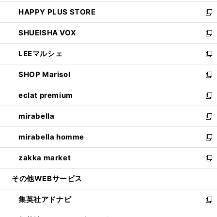
ン
ウ
し
HAPPY PLUS STORE
ド
ィ
い
新
ウ
ン
ウ
し
SHUEISHA VOX
で
ド
ィ
い
新
開
ウ
ン
ウ
し
LEEマルシェ
く
で
ド
ィ
い
新
開
ウ
ン
ウ
し
SHOP Marisol
く
で
ド
ィ
い
新
開
ウ
ン
ウ
し
eclat premium
く
で
ド
ィ
い
新
開
ウ
ン
ウ
し
mirabella
く
で
ド
ィ
い
新
開
ウ
ン
ウ
し
mirabella homme
く
で
ド
ィ
い
新
開
ウ
ン
ウ
し
zakka market
く
で
ド
ィ
い
新
開
ウ
ン
ウ
し
その他WEBサービス
く
で
ド
ィ
い
開
ウ
ン
ウ
集英社アドナビ
く
で
ド
ィ
新
開
ウ
ン
し