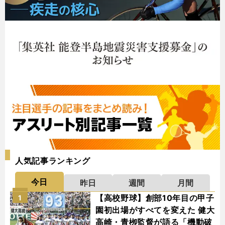
人気記事ランキング
今日
昨日
週間
月間
【高校野球】創部10年目の甲子
1
園初出場がすべてを変えた 健大
高崎・青栁監督が語る「機動破