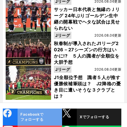
った
Jリーグ
2026.08.06更新
サッカー日本代表と無縁のＪリ
ーグ 24年ぶりゴールデン生中
継の開幕戦でヘタな試合は見せ
られない
Jリーグ
2026.08.06更新
秋春制が導入されたJ1リーグ2
026－27シーズンの行方はい
かに!? ５人の識者が全順位を
大胆予想
Jリーグ
2026.08.06更新
J1全順位予想 識者５人が推す
優勝候補筆頭は？ J2降格の憂
き目に遭いそうな３クラブと
は？
cebo
X
Facebookで
Xでフォローする
ok
フォローする