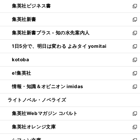
し
集英社ビジネス書
く
で
ド
い
新
開
ウ
ウ
し
集英社新書
く
で
ィ
い
新
開
ン
ウ
し
集英社新書プラス - 知の水先案内人
く
ド
ィ
い
新
ウ
ン
ウ
し
1日5分で、明日は変わる よみタイ yomitai
で
ド
ィ
い
新
開
ウ
ン
ウ
し
kotoba
く
で
ド
ィ
い
新
開
ウ
ン
ウ
し
e!集英社
く
で
ド
ィ
い
新
開
ウ
ン
ウ
し
情報・知識＆オピニオン imidas
く
で
ド
ィ
い
新
開
ウ
ン
ウ
し
ライトノベル・ノベライズ
く
で
ド
ィ
い
開
ウ
ン
ウ
集英社Webマガジン コバルト
く
で
ド
ィ
新
開
ウ
ン
し
集英社オレンジ文庫
く
で
ド
い
新
開
ウ
ウ
し