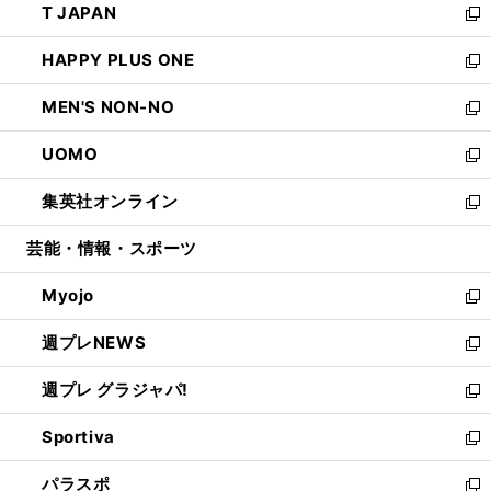
T JAPAN
く
で
ド
ィ
い
新
開
ウ
ン
ウ
し
HAPPY PLUS ONE
く
で
ド
ィ
い
新
開
ウ
ン
ウ
し
MEN'S NON-NO
く
で
ド
ィ
い
新
開
ウ
ン
ウ
し
UOMO
く
で
ド
ィ
い
新
開
ウ
ン
ウ
し
集英社オンライン
く
で
ド
ィ
い
新
開
ウ
ン
ウ
し
芸能・情報・スポーツ
く
で
ド
ィ
い
開
ウ
ン
ウ
Myojo
く
で
ド
ィ
新
開
ウ
ン
し
週プレNEWS
く
で
ド
い
新
開
ウ
ウ
し
週プレ グラジャパ!
く
で
ィ
い
新
開
ン
ウ
し
Sportiva
く
ド
ィ
い
新
ウ
ン
ウ
し
パラスポ
で
ド
ィ
い
新