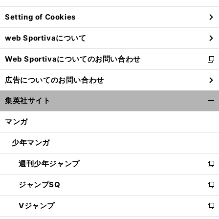
ン
Setting of Cookies
ド
ウ
web Sportivaについて
で
開
Web Sportivaについてのお問い合わせ
く
新
し
広告についてのお問い合わせ
い
ウ
集英社サイト
ィ
開
ン
く/
マンガ
ド
閉
ウ
じ
少年マンガ
で
る
開
週刊少年ジャンプ
く
新
し
ジャンプSQ
い
新
ウ
し
Vジャンプ
ィ
い
新
ン
ウ
し