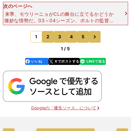
次のページへ
来季、モウリーニョがCLの舞台に立てるかどうか
微妙な情勢だ。03～04シーズン、ポルトの監督と
してCL優勝を飾って以来、毎シーズン、監督とし
て出場を果たしてきたが、それが途絶える可能性が
次
1
2
3
4
5
のページへ
高まっている。
1 / 5
いいね
Xでポストする
LINEで送る
line
faceboo
x
k
Googleの「優先ソース」について