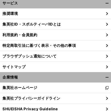
サービス
開
く/
推奨環境
閉
じ
集英社ID・スポルティーバIDとは
る
利用規約・会員規約
特定商取引法に基づく表示・その他の事項
ブラウザプッシュ通知について
サイトマップ
企業情報
開
く/
集英社ホームページ
新
閉
。
僕
前
し
じ
へ
集英社プライバシーガイドライン
い
る
ウ
SHUEISHA Privacy Guideline
ィ