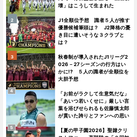
壊」はこうして生まれた
J1全順位予想 識者５人が推す
2
優勝候補筆頭は？ J2降格の憂
き目に遭いそうな３クラブと
は？
秋春制が導入されたJ1リーグ2
3
026－27シーズンの行方はい
かに!? ５人の識者が全順位を
大胆予想
4
「お前がラクして生意気だな」
「あいつ若いくせに」厳しい言
葉を浴びせられるも佐藤慎太郎
が貫いた誇りとファンへの思い
5
【夏の甲子園2026】聖隷クリ