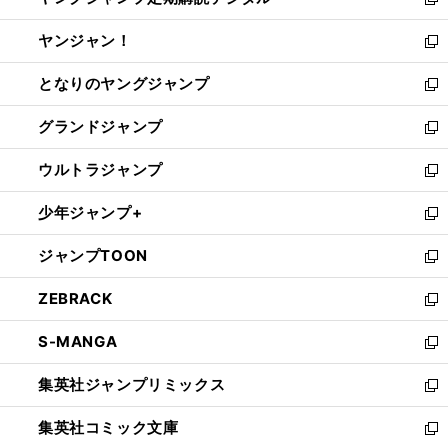
い
新
開
ウ
ウ
し
ヤンジャン！
く
で
ィ
い
新
開
ン
ウ
し
となりのヤングジャンプ
く
ド
ィ
い
新
ウ
ン
ウ
し
グランドジャンプ
で
ド
ィ
い
新
開
ウ
ン
ウ
し
ウルトラジャンプ
く
で
ド
ィ
い
新
開
ウ
ン
ウ
し
少年ジャンプ+
く
で
ド
ィ
い
新
開
ウ
ン
ウ
し
ジャンプTOON
く
で
ド
ィ
い
新
開
ウ
ン
ウ
し
ZEBRACK
く
で
ド
ィ
い
新
開
ウ
ン
ウ
し
S-MANGA
く
で
ド
ィ
い
新
開
ウ
ン
ウ
し
集英社ジャンプリミックス
く
で
ド
ィ
い
新
開
ウ
ン
ウ
し
集英社コミック文庫
く
で
ド
ィ
い
新