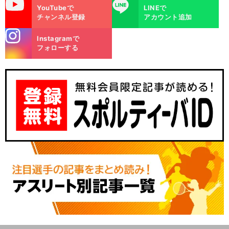
uTube
LINE
YouTubeで
LINEで
チャンネル登録
アカウント追加
stagra
Instagramで
m
フォローする