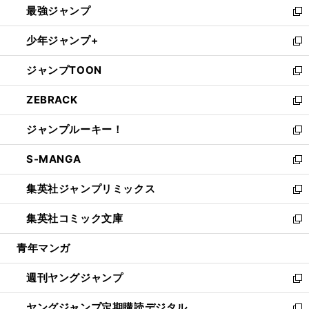
最強ジャンプ
ド
ィ
い
新
ウ
ン
ウ
し
少年ジャンプ+
で
ド
ィ
い
新
開
ウ
ン
ウ
し
ジャンプTOON
く
で
ド
ィ
い
新
開
ウ
ン
ウ
し
ZEBRACK
く
で
ド
ィ
い
新
開
ウ
ン
ウ
し
ジャンプルーキー！
く
で
ド
ィ
い
新
開
ウ
ン
ウ
し
S-MANGA
く
で
ド
ィ
い
新
開
ウ
ン
ウ
し
集英社ジャンプリミックス
く
で
ド
ィ
い
新
開
ウ
ン
ウ
し
集英社コミック文庫
く
で
ド
ィ
い
新
開
ウ
ン
ウ
し
青年マンガ
く
で
ド
ィ
い
開
ウ
ン
ウ
週刊ヤングジャンプ
く
で
ド
ィ
新
開
ウ
ン
し
ヤングジャンプ定期購読デジタル
く
で
ド