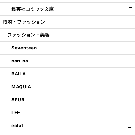
開
ウ
ン
ウ
し
集英社コミック文庫
く
で
ド
ィ
い
新
開
ウ
ン
ウ
し
取材・ファッション
く
で
ド
ィ
い
開
ウ
ン
ウ
ファッション・美容
く
で
ド
ィ
開
ウ
ン
Seventeen
く
で
ド
新
開
ウ
し
non-no
く
で
い
新
開
ウ
し
BAILA
く
ィ
い
新
ン
ウ
し
MAQUIA
ド
ィ
い
新
ウ
ン
ウ
し
SPUR
で
ド
ィ
い
新
開
ウ
ン
ウ
し
LEE
く
で
ド
ィ
い
新
開
ウ
ン
ウ
し
eclat
く
で
ド
ィ
い
新
開
ウ
ン
ウ
し