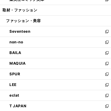
ィ
い
新
開
ウ
ン
ウ
し
取材・ファッション
く
で
ド
ィ
い
開
ウ
ン
ウ
ファッション・美容
く
で
ド
ィ
開
ウ
ン
Seventeen
く
で
ド
新
開
ウ
し
non-no
く
で
い
新
開
ウ
し
BAILA
く
ィ
い
新
ン
ウ
し
MAQUIA
ド
ィ
い
新
ウ
ン
ウ
し
SPUR
で
ド
ィ
い
新
開
ウ
ン
ウ
し
LEE
く
で
ド
ィ
い
新
開
ウ
ン
ウ
し
eclat
く
で
ド
ィ
い
新
開
ウ
ン
ウ
し
T JAPAN
く
で
ド
ィ
い
新