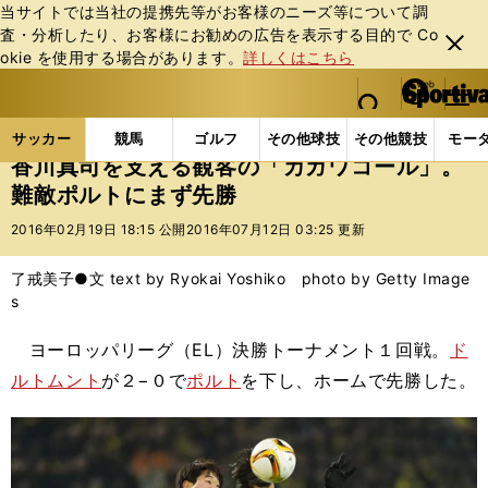
当サイトでは当社の提携先等がお客様のニーズ等について調
査・分析したり、お客様にお勧めの広告を表⽰する⽬的で Co
閉じ
okie を使⽤する場合があります。
詳しくはこちら
る
マイペ
web Sportiva (webスポルティーバ)
検索
メニュ
we
ー
サッカーの記事一覧
海外サッカー
海外サッカー
b
ジ
サッカー
競馬
ゴルフ
その他球技
その他競技
モー
ス
香川真司を支える観客の「カガワコール」。
ポ
難敵ポルトにまず先勝
ル
テ
2016年02月19日 18:15 公開
2016年07月12日 03:25 更新
ィ
ー
了戒美子●文 text by Ryokai Yoshiko photo by Getty Image
バ
s
ヨーロッパリーグ（EL）決勝トーナメント１回戦。
ド
ルトムント
が２−０で
ポルト
を下し、ホームで先勝した。