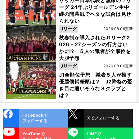
サッカー日本代表と無縁のＪリ
ーグ 24年ぶりゴールデン生中
継の開幕戦でヘタな試合は見せ
られない
Jリーグ
2026.08.06更新
秋春制が導入されたJ1リーグ2
026－27シーズンの行方はい
かに!? ５人の識者が全順位を
大胆予想
Jリーグ
2026.08.06更新
J1全順位予想 識者５人が推す
優勝候補筆頭は？ J2降格の憂
き目に遭いそうな３クラブと
は？
cebo
X
Facebookで
Xでフォローする
ok
フォローする
uTube
LINE
YouTubeで
LINEで