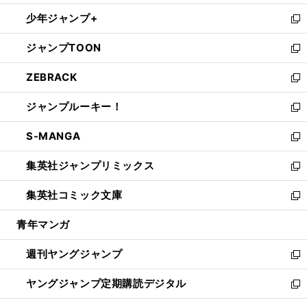
ウ
ン
ウ
し
少年ジャンプ+
で
ド
ィ
い
新
開
ウ
ン
ウ
し
ジャンプTOON
く
で
ド
ィ
い
新
開
ウ
ン
ウ
し
ZEBRACK
く
で
ド
ィ
い
新
開
ウ
ン
ウ
し
ジャンプルーキー！
く
で
ド
ィ
い
新
開
ウ
ン
ウ
し
S-MANGA
く
で
ド
ィ
い
新
開
ウ
ン
ウ
し
集英社ジャンプリミックス
く
で
ド
ィ
い
新
開
ウ
ン
ウ
し
集英社コミック文庫
く
で
ド
ィ
い
新
開
ウ
ン
ウ
し
青年マンガ
く
で
ド
ィ
い
開
ウ
ン
ウ
週刊ヤングジャンプ
く
で
ド
ィ
新
開
ウ
ン
し
ヤングジャンプ定期購読デジタル
く
で
ド
い
新
開
ウ
ウ
し