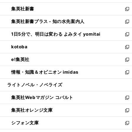
開
ウ
ウ
し
集英社新書
く
で
ィ
い
新
開
ン
ウ
し
集英社新書プラス - 知の水先案内人
く
ド
ィ
い
新
ウ
ン
ウ
し
1日5分で、明日は変わる よみタイ yomitai
で
ド
ィ
い
新
開
ウ
ン
ウ
し
kotoba
く
で
ド
ィ
い
新
開
ウ
ン
ウ
し
e!集英社
く
で
ド
ィ
い
新
開
ウ
ン
ウ
し
情報・知識＆オピニオン imidas
く
で
ド
ィ
い
新
開
ウ
ン
ウ
し
ライトノベル・ノベライズ
く
で
ド
ィ
い
開
ウ
ン
ウ
集英社Webマガジン コバルト
く
で
ド
ィ
新
開
ウ
ン
し
集英社オレンジ文庫
く
で
ド
い
新
開
ウ
ウ
し
シフォン文庫
く
で
ィ
い
新
開
ン
ウ
し