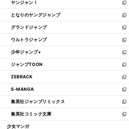
ヤンジャン！
く
で
ィ
い
新
開
ン
ウ
し
となりのヤングジャンプ
く
ド
ィ
い
新
ウ
ン
ウ
し
グランドジャンプ
で
ド
ィ
い
新
開
ウ
ン
ウ
し
ウルトラジャンプ
く
で
ド
ィ
い
新
開
ウ
ン
ウ
し
少年ジャンプ+
く
で
ド
ィ
い
新
開
ウ
ン
ウ
し
ジャンプTOON
く
で
ド
ィ
い
新
開
ウ
ン
ウ
し
ZEBRACK
く
で
ド
ィ
い
新
開
ウ
ン
ウ
し
S-MANGA
く
で
ド
ィ
い
新
開
ウ
ン
ウ
し
集英社ジャンプリミックス
く
で
ド
ィ
い
新
開
ウ
ン
ウ
し
集英社コミック文庫
く
で
ド
ィ
い
新
開
ウ
ン
ウ
し
少女マンガ
く
で
ド
ィ
い