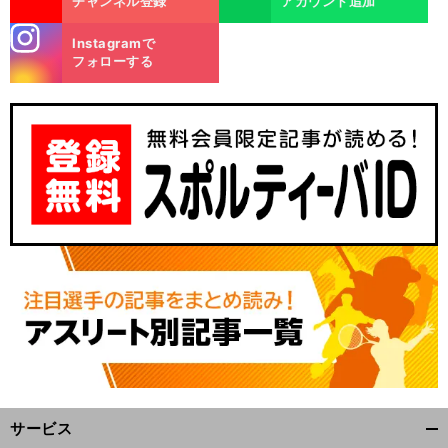
チャンネル登録
アカウント追加
stagra
Instagramで
m
フォローする
サービス
開