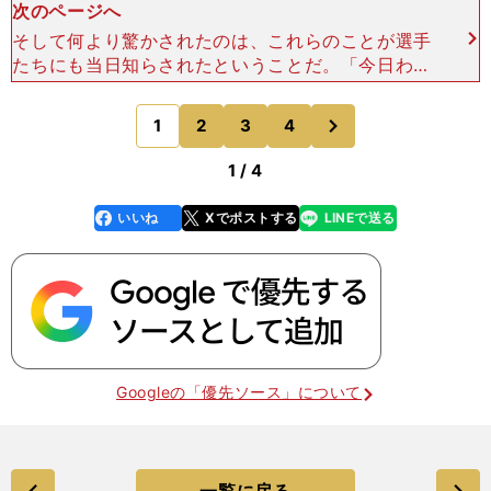
次のページへ
そして何より驚かされたのは、これらのことが選手
たちにも当日知らされたということだ。「今日わか
ったことなので、全ては。（システム、メンバーと
もに）今日の練習で（初めて）やった。ちょっとび
次
1
2
3
4
のページへ
っくりした感じは
1 / 4
いいね
Xでポストする
LINEで送る
line
faceboo
x
k
Googleの「優先ソース」について