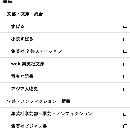
書籍
く
で
ド
ィ
い
開
ウ
ン
ウ
文芸・文庫・総合
く
で
ド
ィ
開
ウ
ン
すばる
く
で
ド
新
開
ウ
し
小説すばる
く
で
い
新
開
ウ
し
集英社 文芸ステーション
く
ィ
い
新
ン
ウ
し
web 集英社文庫
ド
ィ
い
新
ウ
ン
ウ
し
青春と読書
で
ド
ィ
い
新
開
ウ
ン
ウ
し
アジア人物史
く
で
ド
ィ
い
新
開
ウ
ン
ウ
し
学芸・ノンフィクション・新書
く
で
ド
ィ
い
開
ウ
ン
ウ
集英社学芸部 - 学芸・ノンフィクション
く
で
ド
ィ
新
開
ウ
ン
し
集英社ビジネス書
く
で
ド
い
新