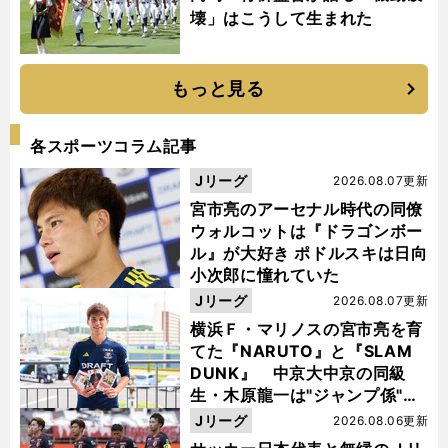
壊」はこうして生まれた
もっと見る
各スポーツコラム記事
Jリーグ
2026.08.07更新
宮市亮のアーセナル時代の同僚
ウォルコットは『ドラゴンボー
ル』が大好き ポドルスキは日向
小次郎に憧れていた
Jリーグ
2026.08.07更新
横浜Ｆ・マリノスの宮市亮を育
てた『NARUTO』と『SLAM
DUNK』 中京大中京の同級
生・木原龍一は"ジャンプ係"だ
った
Jリーグ
2026.08.06更新