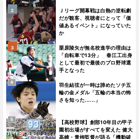
Ｊリーグ開幕戦は白熱の逆転劇
2
だが観客、視聴者にとって「価
値あるイベント」になっていた
か
栗原陵矢が無名校進学の理由は
3
「自転車で13分」 春江工出身
として最初で最後のプロ野球選
手となった
4
羽生結弦が一時は諦めたソチ五
輪の金メダル「五輪の本当の怖
さを知った......」
5
【高校野球】創部10年目の甲子
園初出場がすべてを変えた 健大
高崎・青栁監督が語る「機動破