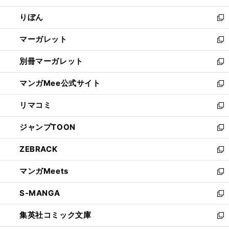
開
ウ
ン
ウ
りぼん
く
で
ド
ィ
新
開
ウ
ン
し
マーガレット
く
で
ド
い
新
開
ウ
ウ
し
別冊マーガレット
く
で
ィ
い
新
開
ン
ウ
し
マンガMee公式サイト
く
ド
ィ
い
新
ウ
ン
ウ
し
リマコミ
で
ド
ィ
い
新
開
ウ
ン
ウ
し
ジャンプTOON
く
で
ド
ィ
い
新
開
ウ
ン
ウ
し
ZEBRACK
く
で
ド
ィ
い
新
開
ウ
ン
ウ
し
マンガMeets
く
で
ド
ィ
い
新
開
ウ
ン
ウ
し
S-MANGA
く
で
ド
ィ
い
新
開
ウ
ン
ウ
し
集英社コミック文庫
く
で
ド
ィ
い
新
開
ウ
ン
ウ
し