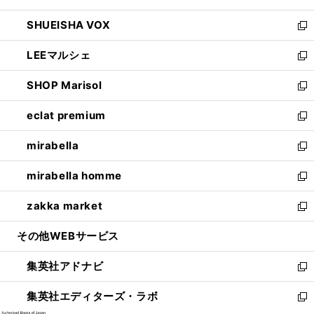
ウ
ン
ウ
し
SHUEISHA VOX
で
ド
ィ
い
新
開
ウ
ン
ウ
し
LEEマルシェ
く
で
ド
ィ
い
新
開
ウ
ン
ウ
し
SHOP Marisol
く
で
ド
ィ
い
新
開
ウ
ン
ウ
し
eclat premium
く
で
ド
ィ
い
新
開
ウ
ン
ウ
し
mirabella
く
で
ド
ィ
い
新
開
ウ
ン
ウ
し
mirabella homme
く
で
ド
ィ
い
新
開
ウ
ン
ウ
し
zakka market
く
で
ド
ィ
い
新
開
ウ
ン
ウ
し
その他WEBサービス
く
で
ド
ィ
い
開
ウ
ン
ウ
集英社アドナビ
く
で
ド
ィ
新
開
ウ
ン
し
集英社エディターズ・ラボ
く
で
ド
い
新
開
ウ
ウ