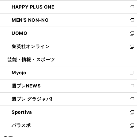
開
ウ
ン
ウ
し
HAPPY PLUS ONE
く
で
ド
ィ
い
新
開
ウ
ン
ウ
し
MEN'S NON-NO
く
で
ド
ィ
い
新
開
ウ
ン
ウ
し
UOMO
く
で
ド
ィ
い
新
開
ウ
ン
ウ
し
集英社オンライン
く
で
ド
ィ
い
新
開
ウ
ン
ウ
し
芸能・情報・スポーツ
く
で
ド
ィ
い
開
ウ
ン
ウ
Myojo
く
で
ド
ィ
新
開
ウ
ン
し
週プレNEWS
く
で
ド
い
新
開
ウ
ウ
し
週プレ グラジャパ!
く
で
ィ
い
新
開
ン
ウ
し
Sportiva
く
ド
ィ
い
新
ウ
ン
ウ
し
パラスポ
で
ド
ィ
い
新
開
ウ
ン
ウ
し