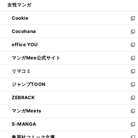
女性マンガ
く
で
ド
ィ
い
開
ウ
ン
ウ
Cookie
く
で
ド
ィ
新
開
ウ
ン
し
Cocohana
く
で
ド
い
新
開
ウ
ウ
し
office YOU
く
で
ィ
い
新
開
ン
ウ
し
マンガMee公式サイト
く
ド
ィ
い
新
ウ
ン
ウ
し
リマコミ
で
ド
ィ
い
新
開
ウ
ン
ウ
し
ジャンプTOON
く
で
ド
ィ
い
新
開
ウ
ン
ウ
し
ZEBRACK
く
で
ド
ィ
い
新
開
ウ
ン
ウ
し
マンガMeets
く
で
ド
ィ
い
新
開
ウ
ン
ウ
し
S-MANGA
く
で
ド
ィ
い
新
開
ウ
ン
ウ
し
集英社コミック文庫
く
で
ド