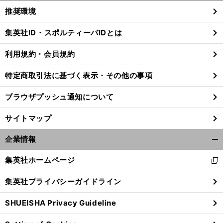
く/
推奨環境
閉
じ
集英社ID・スポルティーバIDとは
る
利用規約・会員規約
特定商取引法に基づく表示・その他の事項
ブラウザプッシュ通知について
サイトマップ
企業情報
開
く/
集英社ホームページ
新
閉
し
じ
記
」
前
集英社プライバシーガイドライン
い
る
へ
ウ
SHUEISHA Privacy Guideline
ィ
ン