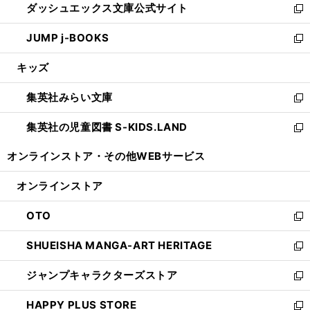
ダッシュエックス文庫公式サイト
く
ド
ィ
い
新
ウ
ン
ウ
し
JUMP j-BOOKS
で
ド
ィ
い
新
開
ウ
ン
ウ
し
キッズ
く
で
ド
ィ
い
開
ウ
ン
ウ
集英社みらい文庫
く
で
ド
ィ
新
開
ウ
ン
し
集英社の児童図書 S-KIDS.LAND
く
で
ド
い
新
開
ウ
ウ
し
オンラインストア・
その他WEBサービス
く
で
ィ
い
開
ン
ウ
オンラインストア
く
ド
ィ
ウ
ン
OTO
で
ド
新
開
ウ
し
SHUEISHA MANGA-ART HERITAGE
く
で
い
新
開
ウ
し
ジャンプキャラクターズストア
く
ィ
い
新
ン
ウ
し
HAPPY PLUS STORE
ド
ィ
い
新