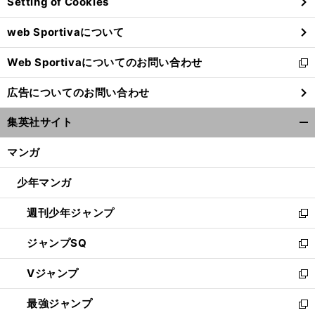
Setting of Cookies
ド
ウ
web Sportivaについて
で
開
Web Sportivaについてのお問い合わせ
く
新
し
広告についてのお問い合わせ
い
ウ
集英社サイト
ィ
開
ン
く/
マンガ
ド
閉
ウ
じ
少年マンガ
で
る
開
週刊少年ジャンプ
く
新
し
ジャンプSQ
い
新
ウ
し
Vジャンプ
ィ
い
新
ン
ウ
し
最強ジャンプ
ド
ィ
い
新