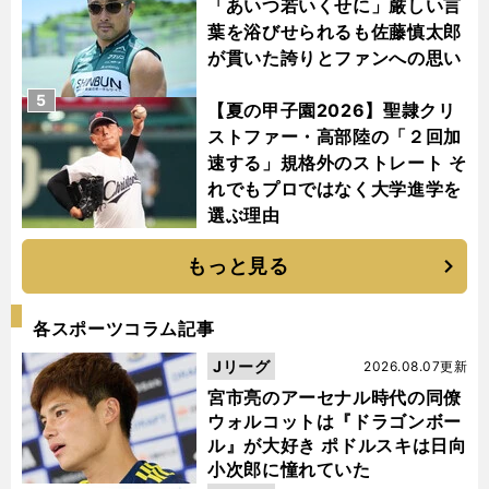
「あいつ若いくせに」厳しい言
葉を浴びせられるも佐藤慎太郎
が貫いた誇りとファンへの思い
5
【夏の甲子園2026】聖隷クリ
ストファー・高部陸の「２回加
速する」規格外のストレート そ
れでもプロではなく大学進学を
選ぶ理由
もっと見る
各スポーツコラム記事
Jリーグ
2026.08.07更新
宮市亮のアーセナル時代の同僚
ウォルコットは『ドラゴンボー
ル』が大好き ポドルスキは日向
小次郎に憧れていた