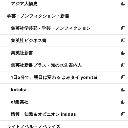
アジア人物史
く
で
ド
ィ
い
新
開
ウ
ン
ウ
し
学芸・ノンフィクション・新書
く
で
ド
ィ
い
開
ウ
ン
ウ
集英社学芸部 - 学芸・ノンフィクション
く
で
ド
ィ
新
開
ウ
ン
し
集英社ビジネス書
く
で
ド
い
新
開
ウ
ウ
し
集英社新書
く
で
ィ
い
新
開
ン
ウ
し
集英社新書プラス - 知の水先案内人
く
ド
ィ
い
新
ウ
ン
ウ
し
1日5分で、明日は変わる よみタイ yomitai
で
ド
ィ
い
新
開
ウ
ン
ウ
し
kotoba
く
で
ド
ィ
い
新
開
ウ
ン
ウ
し
e!集英社
く
で
ド
ィ
い
新
開
ウ
ン
ウ
し
情報・知識＆オピニオン imidas
く
で
ド
ィ
い
新
開
ウ
ン
ウ
し
ライトノベル・ノベライズ
く
で
ド
ィ
い