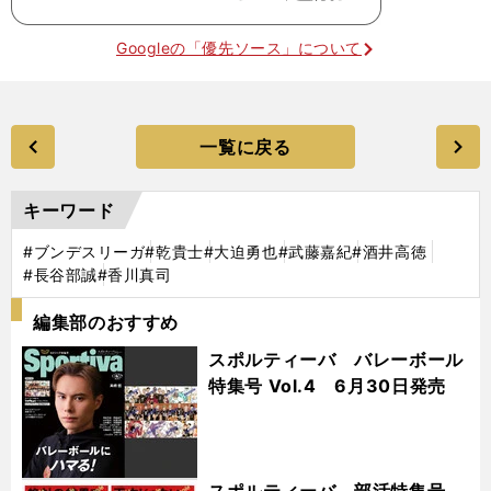
Googleの「優先ソース」について
一覧に戻る
キーワード
#ブンデスリーガ
#乾貴士
#大迫勇也
#武藤嘉紀
#酒井高徳
#長谷部誠
#香川真司
編集部のおすすめ
スポルティーバ バレーボール
特集号 Vol.4 6月30日発売