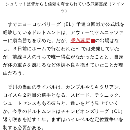
シュミット監督からも信頼を寄せられている武藤嘉紀（マイン
ツ）
すでにヨーロッパリーグ（EL）予選３回戦で公式戦を
経験しているドルトムントは、アウェーでケムニッツァ
ーに順当勝ちを収めた。だが、
香川真司
の出場はな
し。３日前にホームで行なわれたELでは先発していた
が、前線４人のうちで唯一得点がなかったことと、自身
が体の重さを感じるなど体調不良を抱えていたことが理
由だろう。
香川の当面のライバルは、カンプルやミキタリアン、
ロイスら２列目の選手となる。スピード、テクニック、
シュートセンスもある彼らと、違いをどう見せていく
か。今季のドルトムントはチャンピオンズリーグ（CL）
返り咲きを期す１年。まずはハイレベルな定位置争いを
制する必要がある。