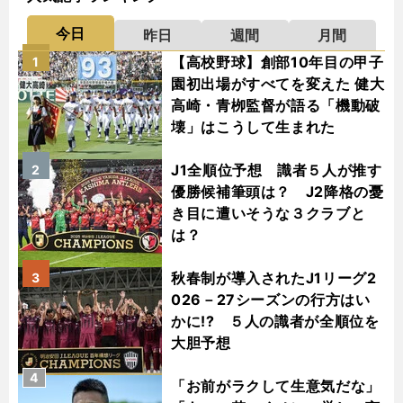
今日
昨日
週間
月間
【高校野球】創部10年目の甲子
1
園初出場がすべてを変えた 健大
高崎・青栁監督が語る「機動破
壊」はこうして生まれた
J1全順位予想 識者５人が推す
2
優勝候補筆頭は？ J2降格の憂
き目に遭いそうな３クラブと
は？
秋春制が導入されたJ1リーグ2
3
026－27シーズンの行方はい
かに!? ５人の識者が全順位を
大胆予想
4
「お前がラクして生意気だな」