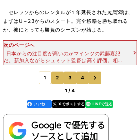
セレッソからのレンタルが１年延長された
丸岡満
は、
まずはU－23からのスタート。完全移籍を勝ち取れる
か、彼にとっても勝負のシーズンが始まる。
次のページへ
日本からの注目度が高いのがマインツの武藤嘉紀
だ。新加入ながらシュミット監督は高く評価。相手
のスタイルによってウイングかトップか使い分ける
と指揮官が明言しており、「このままいけばブンデ
次
1
2
3
4
のページへ
スリーガでプレイす
1 / 4
いいね
Xでポストする
LINEで送る
line
faceboo
x
k