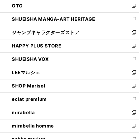
OTO
で
ド
新
開
ウ
し
SHUEISHA MANGA-ART HERITAGE
く
で
い
新
開
ウ
し
ジャンプキャラクターズストア
く
ィ
い
新
ン
ウ
し
HAPPY PLUS STORE
ド
ィ
い
新
ウ
ン
ウ
し
SHUEISHA VOX
で
ド
ィ
い
新
開
ウ
ン
ウ
し
LEEマルシェ
く
で
ド
ィ
い
新
開
ウ
ン
ウ
し
SHOP Marisol
く
で
ド
ィ
い
新
開
ウ
ン
ウ
し
eclat premium
く
で
ド
ィ
い
新
開
ウ
ン
ウ
し
mirabella
く
で
ド
ィ
い
新
開
ウ
ン
ウ
し
mirabella homme
く
で
ド
ィ
い
新
開
ウ
ン
ウ
し
く