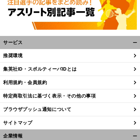
サービス
開
く/
推奨環境
閉
じ
集英社ID・スポルティーバIDとは
る
利用規約・会員規約
特定商取引法に基づく表示・その他の事項
ブラウザプッシュ通知について
サイトマップ
企業情報
。
前
開