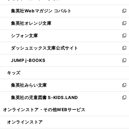
開
ウ
ン
ウ
集英社Webマガジン コバルト
く
で
ド
ィ
新
開
ウ
ン
し
集英社オレンジ文庫
く
で
ド
い
新
開
ウ
ウ
し
シフォン文庫
く
で
ィ
い
新
開
ン
ウ
し
ダッシュエックス文庫公式サイト
く
ド
ィ
い
新
ウ
ン
ウ
し
JUMP j-BOOKS
で
ド
ィ
い
新
開
ウ
ン
ウ
し
キッズ
く
で
ド
ィ
い
開
ウ
ン
ウ
集英社みらい文庫
く
で
ド
ィ
新
開
ウ
ン
し
集英社の児童図書 S-KIDS.LAND
く
で
ド
い
新
開
ウ
ウ
し
オンラインストア・
その他WEBサービス
く
で
ィ
い
開
ン
ウ
オンラインストア
く
ド
ィ
ウ
ン