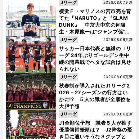
Jリーグ
2026.08.07更新
横浜Ｆ・マリノスの宮市亮を育
てた『NARUTO』と『SLAM
DUNK』 中京大中京の同級
生・木原龍一は"ジャンプ係"だ
った
Jリーグ
2026.08.06更新
サッカー日本代表と無縁のＪリ
ーグ 24年ぶりゴールデン生中
継の開幕戦でヘタな試合は見せ
られない
Jリーグ
2026.08.06更新
秋春制が導入されたJ1リーグ2
026－27シーズンの行方はい
かに!? ５人の識者が全順位を
大胆予想
Jリーグ
2026.08.06更新
J1全順位予想 識者５人が推す
優勝候補筆頭は？ J2降格の憂
き目に遭いそうな３クラブと