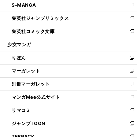
S-MANGA
く
で
ド
ィ
い
新
開
ウ
ン
ウ
し
集英社ジャンプリミックス
く
で
ド
ィ
い
新
開
ウ
ン
ウ
し
集英社コミック文庫
く
で
ド
ィ
い
新
開
ウ
ン
ウ
し
少女マンガ
く
で
ド
ィ
い
開
ウ
ン
ウ
りぼん
く
で
ド
ィ
新
開
ウ
ン
し
マーガレット
く
で
ド
い
新
開
ウ
ウ
し
別冊マーガレット
く
で
ィ
い
新
開
ン
ウ
し
マンガMee公式サイト
く
ド
ィ
い
新
ウ
ン
ウ
し
リマコミ
で
ド
ィ
い
新
開
ウ
ン
ウ
し
ジャンプTOON
く
で
ド
ィ
い
新
開
ウ
ン
ウ
し
ZEBRACK
く
で
ド