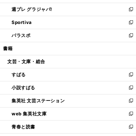
開
ウ
ウ
し
週プレ グラジャパ!
く
で
ィ
い
新
開
ン
ウ
し
Sportiva
く
ド
ィ
い
新
ウ
ン
ウ
し
パラスポ
で
ド
ィ
い
新
開
ウ
ン
ウ
し
書籍
く
で
ド
ィ
い
開
ウ
ン
ウ
文芸・文庫・総合
く
で
ド
ィ
開
ウ
ン
すばる
く
で
ド
新
開
ウ
し
小説すばる
く
で
い
新
開
ウ
し
集英社 文芸ステーション
く
ィ
い
新
ン
ウ
し
web 集英社文庫
ド
ィ
い
新
ウ
ン
ウ
し
青春と読書
で
ド
ィ
い
新
開
ウ
ン
ウ
し