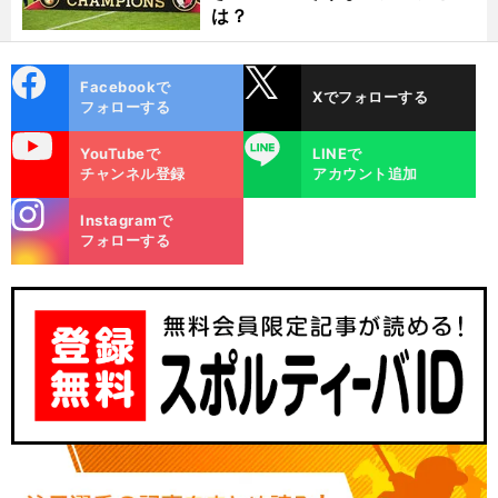
は？
cebo
X
Facebookで
Xでフォローする
ok
フォローする
uTube
LINE
YouTubeで
LINEで
チャンネル登録
アカウント追加
stagra
Instagramで
m
フォローする