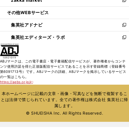
zakka market
で
ド
ィ
い
新
開
ウ
ン
ウ
し
その他WEBサービス
く
で
ド
ィ
い
開
ウ
ン
ウ
集英社アドナビ
く
で
ド
ィ
新
開
ウ
ン
し
集英社エディターズ・ラボ
く
で
ド
い
新
開
ウ
ウ
し
く
で
ィ
い
開
ン
ウ
ABJマークは、この電子書店・電子書籍配信サービスが、著作権者からコンテ
く
ド
ィ
ンツ使用許諾を得た正規版配信サービスであることを示す登録商標（登録番号
ウ
ン
第6091713号）です。ABJマークの詳細、ABJマークを掲示しているサービス
で
ド
の一覧はこちら。
開
ウ
https://aebs.or.jp/
新
く
で
し
い
開
本ホームページに記載の文章・画像・写真などを無断で複製するこ
ウ
く
とは法律で禁じられています。全ての著作権は株式会社 集英社に帰
ィ
属します。
ン
ド
© SHUEISHA Inc. All Rights Reserved.
ウ
で
開
く