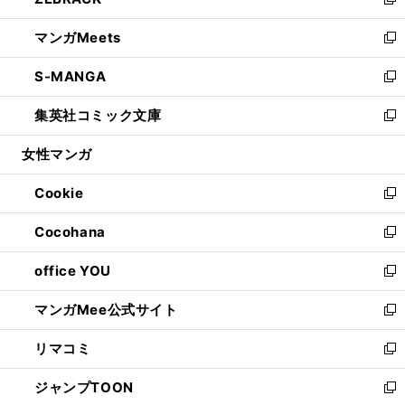
ィ
い
新
開
ウ
ン
ウ
し
マンガMeets
く
で
ド
ィ
い
新
開
ウ
ン
ウ
し
S-MANGA
く
で
ド
ィ
い
新
開
ウ
ン
ウ
し
集英社コミック文庫
く
で
ド
ィ
い
新
開
ウ
ン
ウ
し
女性マンガ
く
で
ド
ィ
い
開
ウ
ン
ウ
Cookie
く
で
ド
ィ
新
開
ウ
ン
し
Cocohana
く
で
ド
い
新
開
ウ
ウ
し
office YOU
く
で
ィ
い
新
開
ン
ウ
し
マンガMee公式サイト
く
ド
ィ
い
新
ウ
ン
ウ
し
リマコミ
で
ド
ィ
い
新
開
ウ
ン
ウ
し
ジャンプTOON
く
で
ド
ィ
い
新