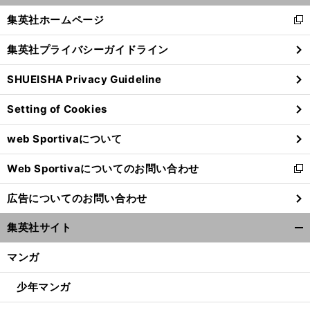
へ
く/
集英社ホームページ
新
閉
し
じ
集英社プライバシーガイドライン
い
る
ウ
SHUEISHA Privacy Guideline
ィ
ン
Setting of Cookies
ド
ウ
web Sportivaについて
で
開
Web Sportivaについてのお問い合わせ
く
新
し
広告についてのお問い合わせ
い
ウ
集英社サイト
ィ
開
ン
く/
マンガ
ド
閉
ウ
じ
少年マンガ
で
る
開