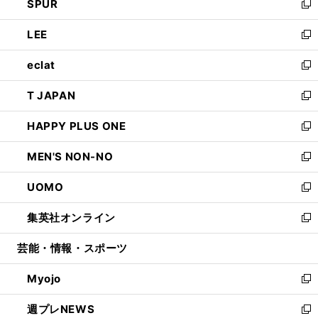
SPUR
で
ド
ィ
い
新
開
ウ
ン
ウ
し
LEE
く
で
ド
ィ
い
新
開
ウ
ン
ウ
し
eclat
く
で
ド
ィ
い
新
開
ウ
ン
ウ
し
T JAPAN
く
で
ド
ィ
い
新
開
ウ
ン
ウ
し
HAPPY PLUS ONE
く
で
ド
ィ
い
新
開
ウ
ン
ウ
し
MEN'S NON-NO
く
で
ド
ィ
い
新
開
ウ
ン
ウ
し
UOMO
く
で
ド
ィ
い
新
開
ウ
ン
ウ
し
集英社オンライン
く
で
ド
ィ
い
新
開
ウ
ン
ウ
し
芸能・情報・スポーツ
く
で
ド
ィ
い
開
ウ
ン
ウ
Myojo
く
で
ド
ィ
新
開
ウ
ン
し
週プレNEWS
く
で
ド
い
新