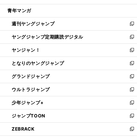
開
ウ
ン
ウ
し
青年マンガ
く
で
ド
ィ
い
開
ウ
ン
ウ
週刊ヤングジャンプ
く
で
ド
ィ
新
開
ウ
ン
し
ヤングジャンプ定期購読デジタル
く
で
ド
い
新
開
ウ
ウ
し
ヤンジャン！
く
で
ィ
い
新
開
ン
ウ
し
となりのヤングジャンプ
く
ド
ィ
い
新
ウ
ン
ウ
し
グランドジャンプ
で
ド
ィ
い
新
開
ウ
ン
ウ
し
ウルトラジャンプ
く
で
ド
ィ
い
新
開
ウ
ン
ウ
し
少年ジャンプ+
く
で
ド
ィ
い
新
開
ウ
ン
ウ
し
ジャンプTOON
く
で
ド
ィ
い
新
開
ウ
ン
ウ
し
ZEBRACK
く
で
ド
ィ
い
新
開
ウ
ン
ウ
し