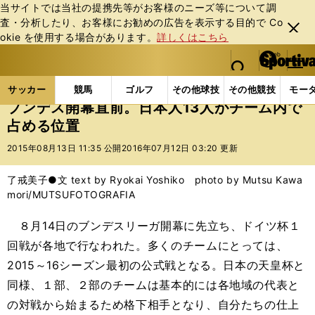
当サイトでは当社の提携先等がお客様のニーズ等について調
査・分析したり、お客様にお勧めの広告を表⽰する⽬的で Co
閉じ
okie を使⽤する場合があります。
詳しくはこちら
る
マイペ
web Sportiva (webスポルティーバ)
検索
メニュ
we
ー
サッカーの記事一覧
海外サッカー
海外サッカー
b
ジ
サッカー
競馬
ゴルフ
その他球技
その他競技
モー
ス
ブンデス開幕直前。日本人13人がチーム内で
ポ
占める位置
ル
テ
2015年08月13日 11:35 公開
2016年07月12日 03:20 更新
ィ
ー
了戒美子●文 text by Ryokai Yoshiko photo by Mutsu Kawa
バ
mori/MUTSUFOTOGRAFIA
８月14日のブンデスリーガ開幕に先立ち、ドイツ杯１
回戦が各地で行なわれた。多くのチームにとっては、
2015～16シーズン最初の公式戦となる。日本の天皇杯と
同様、１部、２部のチームは基本的には各地域の代表と
の対戦から始まるため格下相手となり、自分たちの仕上