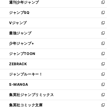
週刊少年ジャンプ
く
新
し
ジャンプSQ
い
新
ウ
し
Vジャンプ
ィ
い
新
ン
ウ
し
最強ジャンプ
ド
ィ
い
新
ウ
ン
ウ
し
少年ジャンプ+
で
ド
ィ
い
新
開
ウ
ン
ウ
し
ジャンプTOON
く
で
ド
ィ
い
新
開
ウ
ン
ウ
し
ZEBRACK
く
で
ド
ィ
い
新
開
ウ
ン
ウ
し
ジャンプルーキー！
く
で
ド
ィ
い
新
開
ウ
ン
ウ
し
S-MANGA
く
で
ド
ィ
い
新
開
ウ
ン
ウ
し
集英社ジャンプリミックス
く
で
ド
ィ
い
新
開
ウ
ン
ウ
し
集英社コミック文庫
く
で
ド
ィ
い
新