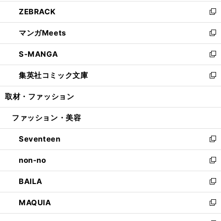
開
ウ
ン
ウ
し
ZEBRACK
く
で
ド
ィ
い
新
開
ウ
ン
ウ
し
マンガMeets
く
で
ド
ィ
い
新
開
ウ
ン
ウ
し
S-MANGA
く
で
ド
ィ
い
新
開
ウ
ン
ウ
し
集英社コミック文庫
く
で
ド
ィ
い
新
開
ウ
ン
ウ
し
取材・ファッション
く
で
ド
ィ
い
開
ウ
ン
ウ
ファッション・美容
く
で
ド
ィ
開
ウ
ン
Seventeen
く
で
ド
新
開
ウ
し
non-no
く
で
い
新
開
ウ
し
BAILA
く
ィ
い
新
ン
ウ
し
MAQUIA
ド
ィ
い
新
ウ
ン
ウ
し