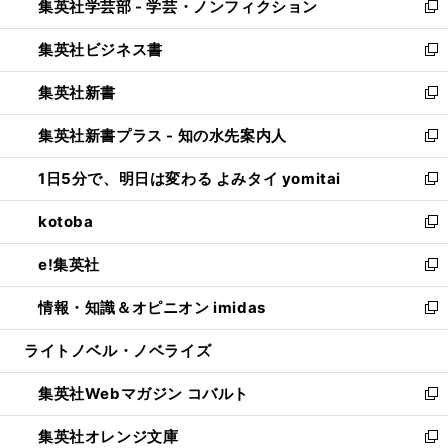
集英社学芸部 - 学芸・ノンフィクション
く
で
ド
ィ
新
開
ウ
ン
し
集英社ビジネス書
く
で
ド
い
新
開
ウ
ウ
し
集英社新書
く
で
ィ
い
新
開
ン
ウ
し
集英社新書プラス - 知の水先案内人
く
ド
ィ
い
新
ウ
ン
ウ
し
1日5分で、明日は変わる よみタイ yomitai
で
ド
ィ
い
新
開
ウ
ン
ウ
し
kotoba
く
で
ド
ィ
い
新
開
ウ
ン
ウ
し
e!集英社
く
で
ド
ィ
い
新
開
ウ
ン
ウ
し
情報・知識＆オピニオン imidas
く
で
ド
ィ
い
新
開
ウ
ン
ウ
し
ライトノベル・ノベライズ
く
で
ド
ィ
い
開
ウ
ン
ウ
集英社Webマガジン コバルト
く
で
ド
ィ
新
開
ウ
ン
し
集英社オレンジ文庫
く
で
ド
い
新