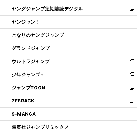
開
ウ
ン
し
ヤングジャンプ定期購読デジタル
く
で
ド
い
新
開
ウ
ウ
し
ヤンジャン！
く
で
ィ
い
新
開
ン
ウ
し
となりのヤングジャンプ
く
ド
ィ
い
新
ウ
ン
ウ
し
グランドジャンプ
で
ド
ィ
い
新
開
ウ
ン
ウ
し
ウルトラジャンプ
く
で
ド
ィ
い
新
開
ウ
ン
ウ
し
少年ジャンプ+
く
で
ド
ィ
い
新
開
ウ
ン
ウ
し
ジャンプTOON
く
で
ド
ィ
い
新
開
ウ
ン
ウ
し
ZEBRACK
く
で
ド
ィ
い
新
開
ウ
ン
ウ
し
S-MANGA
く
で
ド
ィ
い
新
開
ウ
ン
ウ
し
集英社ジャンプリミックス
く
で
ド
ィ
い
新
開
ウ
ン
ウ
し