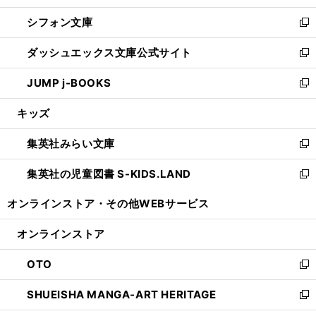
開
ウ
ウ
し
シフォン文庫
く
で
ィ
い
新
開
ン
ウ
し
ダッシュエックス文庫公式サイト
く
ド
ィ
い
新
ウ
ン
ウ
し
JUMP j-BOOKS
で
ド
ィ
い
新
開
ウ
ン
ウ
し
キッズ
く
で
ド
ィ
い
開
ウ
ン
ウ
集英社みらい文庫
く
で
ド
ィ
新
開
ウ
ン
し
集英社の児童図書 S-KIDS.LAND
く
で
ド
い
新
開
ウ
ウ
し
オンラインストア・
その他WEBサービス
く
で
ィ
い
開
ン
ウ
オンラインストア
く
ド
ィ
ウ
ン
OTO
で
ド
新
開
ウ
し
SHUEISHA MANGA-ART HERITAGE
く
で
い
新
開
ウ
し