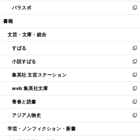
ウ
ン
ウ
し
パラスポ
で
ド
ィ
い
新
開
ウ
ン
ウ
し
書籍
く
で
ド
ィ
い
開
ウ
ン
ウ
文芸・文庫・総合
く
で
ド
ィ
開
ウ
ン
すばる
く
で
ド
新
開
ウ
し
小説すばる
く
で
い
新
開
ウ
し
集英社 文芸ステーション
く
ィ
い
新
ン
ウ
し
web 集英社文庫
ド
ィ
い
新
ウ
ン
ウ
し
青春と読書
で
ド
ィ
い
新
開
ウ
ン
ウ
し
アジア人物史
く
で
ド
ィ
い
新
開
ウ
ン
ウ
し
学芸・ノンフィクション・新書
く
で
ド
ィ
い
開
ウ
ン
ウ