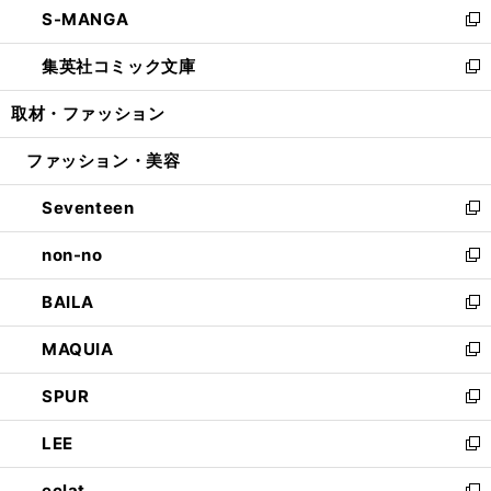
S-MANGA
く
で
ド
ィ
い
新
開
ウ
ン
ウ
し
集英社コミック文庫
く
で
ド
ィ
い
新
開
ウ
ン
ウ
し
取材・ファッション
く
で
ド
ィ
い
開
ウ
ン
ウ
ファッション・美容
く
で
ド
ィ
開
ウ
ン
Seventeen
く
で
ド
新
開
ウ
し
non-no
く
で
い
新
開
ウ
し
BAILA
く
ィ
い
新
ン
ウ
し
MAQUIA
ド
ィ
い
新
ウ
ン
ウ
し
SPUR
で
ド
ィ
い
新
開
ウ
ン
ウ
し
LEE
く
で
ド
ィ
い
新
開
ウ
ン
ウ
し
eclat
く
で