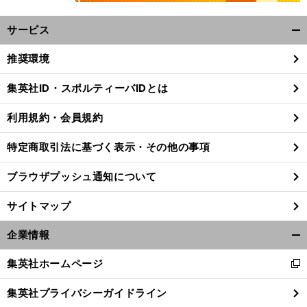
サービス
開
く/
推奨環境
閉
じ
集英社ID・スポルティーバIDとは
る
利用規約・会員規約
特定商取引法に基づく表示・その他の事項
ブラウザプッシュ通知について
サイトマップ
企業情報
開
く/
集英社ホームページ
・
」
新
3
前
閉
へ
し
じ
集英社プライバシーガイドライン
い
る