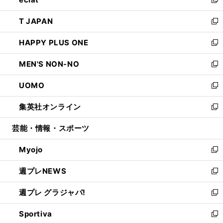
ド
ィ
い
新
開
ウ
ン
ウ
し
T JAPAN
く
で
ド
ィ
い
新
開
ウ
ン
ウ
し
HAPPY PLUS ONE
く
で
ド
ィ
い
新
開
ウ
ン
ウ
し
MEN'S NON-NO
く
で
ド
ィ
い
新
開
ウ
ン
ウ
し
UOMO
く
で
ド
ィ
い
新
開
ウ
ン
ウ
し
集英社オンライン
く
で
ド
ィ
い
新
開
ウ
ン
ウ
し
芸能・情報・スポーツ
く
で
ド
ィ
い
開
ウ
ン
ウ
Myojo
く
で
ド
ィ
新
開
ウ
ン
し
週プレNEWS
く
で
ド
い
新
開
ウ
ウ
し
週プレ グラジャパ!
く
で
ィ
い
新
開
ン
ウ
し
Sportiva
く
ド
ィ
い
新