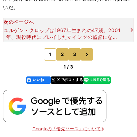
いだ。
次のページへ
ユルゲン・クロップは1967年生まれの47歳。2001
年、現役時代にプレイしたマインツの監督になる
と、2004年にはチームを１部に昇格させた。200
8年には低迷していたドルトムントの監督に就任。
次
1
2
3
のページへ
香川真
1 / 3
いいね
Xでポストする
LINEで送る
line
faceboo
x
k
Googleの「優先ソース」について