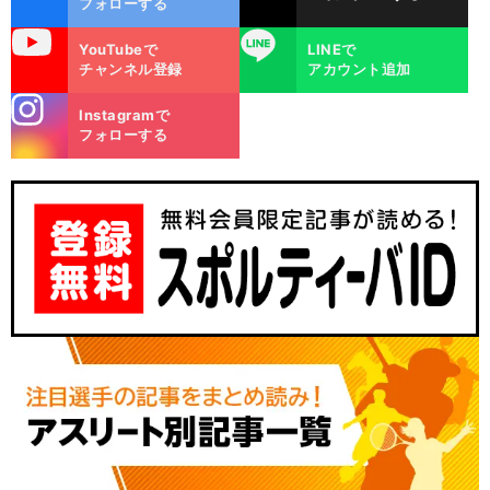
フォローする
uTube
LINE
YouTubeで
LINEで
チャンネル登録
アカウント追加
stagra
Instagramで
m
フォローする