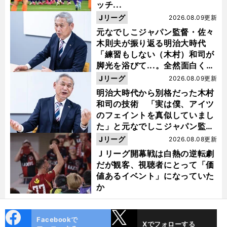
ッチ...
Jリーグ
2026.08.09更新
元なでしこジャパン監督・佐々
木則夫が振り返る明治大時代
「練習もしない（木村）和司が
脚光を浴びて...。全然面白くな
い４年間でした」
Jリーグ
2026.08.09更新
明治大時代から別格だった木村
和司の技術 「実は僕、アイツ
のフェイントを真似していまし
た」と元なでしこジャパン監
督・佐々木則夫
Jリーグ
2026.08.08更新
Ｊリーグ開幕戦は白熱の逆転劇
だが観客、視聴者にとって「価
値あるイベント」になっていた
か
cebo
X
Facebookで
Xでフォローする
ok