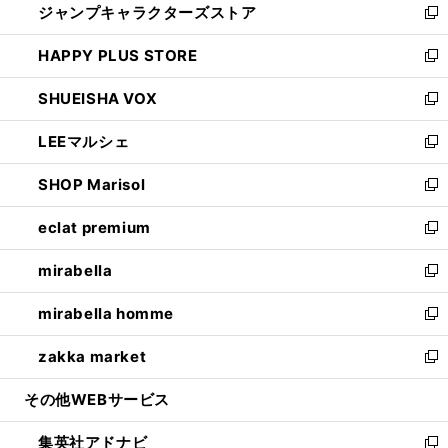
ジャンプキャラクターズストア
く
ィ
い
新
ン
ウ
し
HAPPY PLUS STORE
ド
ィ
い
新
ウ
ン
ウ
し
SHUEISHA VOX
で
ド
ィ
い
新
開
ウ
ン
ウ
し
LEEマルシェ
く
で
ド
ィ
い
新
開
ウ
ン
ウ
し
SHOP Marisol
く
で
ド
ィ
い
新
開
ウ
ン
ウ
し
eclat premium
く
で
ド
ィ
い
新
開
ウ
ン
ウ
し
mirabella
く
で
ド
ィ
い
新
開
ウ
ン
ウ
し
mirabella homme
く
で
ド
ィ
い
新
開
ウ
ン
ウ
し
zakka market
く
で
ド
ィ
い
新
開
ウ
ン
ウ
し
その他WEBサービス
く
で
ド
ィ
い
開
ウ
ン
ウ
集英社アドナビ
く
で
ド
ィ
新