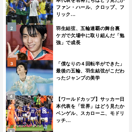
本代表を名将たちはどう見たか
ファン・ハール、クロップ、フ
リック...
羽生結弦、五輪連覇の舞台裏
2
ケガで欠場中に取り組んだ「勉
強」で成長
「僕なりの４回転半ができた」
3
最後の五輪、羽生結弦がこだわ
ったジャンプの美学
4
【ワールドカップ】サッカー日
本代表を「世界」はどう見たか
ベンゲル、スカローニ、モドリ
ッチ...
5