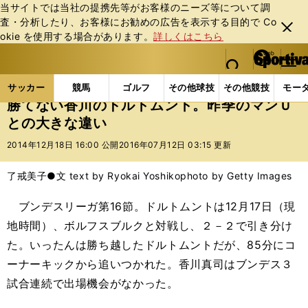
当サイトでは当社の提携先等がお客様のニーズ等について調
査・分析したり、お客様にお勧めの広告を表⽰する⽬的で Co
閉じ
okie を使⽤する場合があります。
詳しくはこちら
る
マイペ
web Sportiva (webスポルティーバ)
検索
メニュ
we
ー
サッカーの記事一覧
海外サッカー
海外サッカー
b
ジ
サッカー
競馬
ゴルフ
その他球技
その他競技
モー
ス
勝てない香川のドルトムント。昨季のマンＵ
ポ
との大きな違い
ル
テ
2014年12月18日 16:00 公開
2016年07月12日 03:15 更新
ィ
ー
了戒美子●文 text by Ryokai Yoshiko
photo by Getty Images
バ
ブンデスリーガ第16節。ドルトムントは12月17日（現
地時間）、ボルフスブルクと対戦し、２－２で引き分け
た。いったんは勝ち越したドルトムントだが、85分にコ
ーナーキックから追いつかれた。香川真司はブンデス３
試合連続で出場機会がなかった。