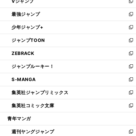
Vジャンプ
ィ
い
新
ン
ウ
し
最強ジャンプ
ド
ィ
い
新
ウ
ン
ウ
し
少年ジャンプ+
で
ド
ィ
い
新
開
ウ
ン
ウ
し
ジャンプTOON
く
で
ド
ィ
い
新
開
ウ
ン
ウ
し
ZEBRACK
く
で
ド
ィ
い
新
開
ウ
ン
ウ
し
ジャンプルーキー！
く
で
ド
ィ
い
新
開
ウ
ン
ウ
し
S-MANGA
く
で
ド
ィ
い
新
開
ウ
ン
ウ
し
集英社ジャンプリミックス
く
で
ド
ィ
い
新
開
ウ
ン
ウ
し
集英社コミック文庫
く
で
ド
ィ
い
新
開
ウ
ン
ウ
し
青年マンガ
く
で
ド
ィ
い
開
ウ
ン
ウ
週刊ヤングジャンプ
く
で
ド
ィ
新