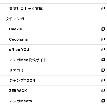
開
ウ
ン
ウ
し
集英社コミック文庫
く
で
ド
ィ
い
新
開
ウ
ン
ウ
し
女性マンガ
く
で
ド
ィ
い
開
ウ
ン
ウ
Cookie
く
で
ド
ィ
新
開
ウ
ン
し
Cocohana
く
で
ド
い
新
開
ウ
ウ
し
office YOU
く
で
ィ
い
新
開
ン
ウ
し
マンガMee公式サイト
く
ド
ィ
い
新
ウ
ン
ウ
し
リマコミ
で
ド
ィ
い
新
開
ウ
ン
ウ
し
ジャンプTOON
く
で
ド
ィ
い
新
開
ウ
ン
ウ
し
ZEBRACK
く
で
ド
ィ
い
新
開
ウ
ン
ウ
し
マンガMeets
く
で
ド
ィ
い
新
開
ウ
ン
ウ
し