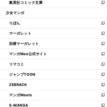
集英社コミック文庫
く
で
ド
ィ
い
新
開
ウ
ン
ウ
し
少女マンガ
く
で
ド
ィ
い
開
ウ
ン
ウ
りぼん
く
で
ド
ィ
新
開
ウ
ン
し
マーガレット
く
で
ド
い
新
開
ウ
ウ
し
別冊マーガレット
く
で
ィ
い
新
開
ン
ウ
し
マンガMee公式サイト
く
ド
ィ
い
新
ウ
ン
ウ
し
リマコミ
で
ド
ィ
い
新
開
ウ
ン
ウ
し
ジャンプTOON
く
で
ド
ィ
い
新
開
ウ
ン
ウ
し
ZEBRACK
く
で
ド
ィ
い
新
開
ウ
ン
ウ
し
マンガMeets
く
で
ド
ィ
い
新
開
ウ
ン
ウ
し
S-MANGA
く
で
ド
ィ
い
新