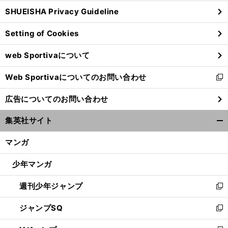
ウ
SHUEISHA Privacy Guideline
ィ
ン
Setting of Cookies
ド
ウ
web Sportivaについて
で
開
Web Sportivaについてのお問い合わせ
く
新
し
広告についてのお問い合わせ
い
ウ
集英社サイト
ィ
開
ン
く/
マンガ
ド
閉
ウ
じ
少年マンガ
で
る
開
週刊少年ジャンプ
く
新
し
ジャンプSQ
い
新
ウ
し