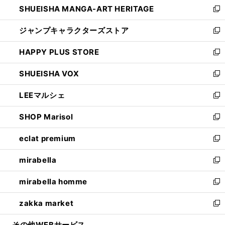
SHUEISHA MANGA-ART HERITAGE
く
で
い
新
開
ウ
し
ジャンプキャラクターズストア
く
ィ
い
新
ン
ウ
し
HAPPY PLUS STORE
ド
ィ
い
新
ウ
ン
ウ
し
SHUEISHA VOX
で
ド
ィ
い
新
開
ウ
ン
ウ
し
LEEマルシェ
く
で
ド
ィ
い
新
開
ウ
ン
ウ
し
SHOP Marisol
く
で
ド
ィ
い
新
開
ウ
ン
ウ
し
eclat premium
く
で
ド
ィ
い
新
開
ウ
ン
ウ
し
mirabella
く
で
ド
ィ
い
新
開
ウ
ン
ウ
し
mirabella homme
く
で
ド
ィ
い
新
開
ウ
ン
ウ
し
zakka market
く
で
ド
ィ
い
新
開
ウ
ン
ウ
し
その他WEBサービス
く
で