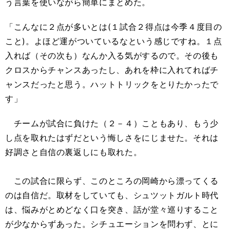
う言葉を使いながら簡単にまとめた。
「こんなに２点が多いとは(１試合２得点は今季４度目の
こと)。よほど運がついているなという感じですね。１点
入れば（その次も）なんか入る気がするので。その後も
クロスからチャンスあったし、あれを枠に入れてればチ
ャンスだったと思う。ハットトリックをとりたかったで
す」
チームが試合に負けた（２－４）こともあり、もう少
し点を取れたはずだという悔しさをにじませた。それは
好調さと自信の裏返しにも取れた。
この試合に限らず、このところの岡崎から漂ってくる
のは自信だ。取材をしていても、シュツットガルト時代
は、悩みがとめどなく口を突き、話が堂々巡りすること
が少なからずあった。シチュエーションを問わず、とに