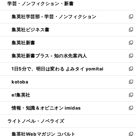
学芸・ノンフィクション・新書
く
で
ド
ィ
い
開
ウ
ン
ウ
集英社学芸部 - 学芸・ノンフィクション
く
で
ド
ィ
新
開
ウ
ン
し
集英社ビジネス書
く
で
ド
い
新
開
ウ
ウ
し
集英社新書
く
で
ィ
い
新
開
ン
ウ
し
集英社新書プラス - 知の水先案内人
く
ド
ィ
い
新
ウ
ン
ウ
し
1日5分で、明日は変わる よみタイ yomitai
で
ド
ィ
い
新
開
ウ
ン
ウ
し
kotoba
く
で
ド
ィ
い
新
開
ウ
ン
ウ
し
e!集英社
く
で
ド
ィ
い
新
開
ウ
ン
ウ
し
情報・知識＆オピニオン imidas
く
で
ド
ィ
い
新
開
ウ
ン
ウ
し
ライトノベル・ノベライズ
く
で
ド
ィ
い
開
ウ
ン
ウ
集英社Webマガジン コバルト
く
で
ド
ィ
新