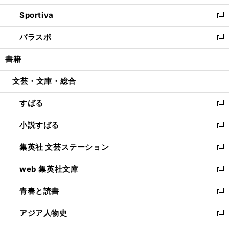
開
ン
ウ
し
Sportiva
く
ド
ィ
い
新
ウ
ン
ウ
し
パラスポ
で
ド
ィ
い
新
開
ウ
ン
ウ
し
書籍
く
で
ド
ィ
い
開
ウ
ン
ウ
文芸・文庫・総合
く
で
ド
ィ
開
ウ
ン
すばる
く
で
ド
新
開
ウ
し
小説すばる
く
で
い
新
開
ウ
し
集英社 文芸ステーション
く
ィ
い
新
ン
ウ
し
web 集英社文庫
ド
ィ
い
新
ウ
ン
ウ
し
青春と読書
で
ド
ィ
い
新
開
ウ
ン
ウ
し
アジア人物史
く
で
ド
ィ
い
新
開
ウ
ン
ウ
し