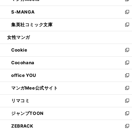
い
新
開
ウ
ン
ウ
し
S-MANGA
く
で
ド
ィ
い
新
開
ウ
ン
ウ
し
集英社コミック文庫
く
で
ド
ィ
い
新
開
ウ
ン
ウ
し
女性マンガ
く
で
ド
ィ
い
開
ウ
ン
ウ
Cookie
く
で
ド
ィ
新
開
ウ
ン
し
Cocohana
く
で
ド
い
新
開
ウ
ウ
し
office YOU
く
で
ィ
い
新
開
ン
ウ
し
マンガMee公式サイト
く
ド
ィ
い
新
ウ
ン
ウ
し
リマコミ
で
ド
ィ
い
新
開
ウ
ン
ウ
し
ジャンプTOON
く
で
ド
ィ
い
新
開
ウ
ン
ウ
し
ZEBRACK
く
で
ド
ィ
い
新