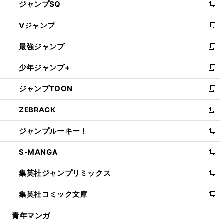
ジャンプSQ
い
新
ウ
し
Vジャンプ
ィ
い
新
ン
ウ
し
最強ジャンプ
ド
ィ
い
新
ウ
ン
ウ
し
少年ジャンプ+
で
ド
ィ
い
新
開
ウ
ン
ウ
し
ジャンプTOON
く
で
ド
ィ
い
新
開
ウ
ン
ウ
し
ZEBRACK
く
で
ド
ィ
い
新
開
ウ
ン
ウ
し
ジャンプルーキー！
く
で
ド
ィ
い
新
開
ウ
ン
ウ
し
S-MANGA
く
で
ド
ィ
い
新
開
ウ
ン
ウ
し
集英社ジャンプリミックス
く
で
ド
ィ
い
新
開
ウ
ン
ウ
し
集英社コミック文庫
く
で
ド
ィ
い
新
開
ウ
ン
ウ
し
青年マンガ
く
で
ド
ィ
い