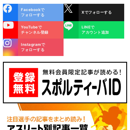
cebo
X
Facebookで
Xでフォローする
ok
フォローする
uTube
LINE
YouTubeで
LINEで
チャンネル登録
アカウント追加
stagra
Instagramで
m
フォローする