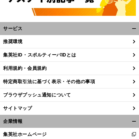
サービス
開
く/
推奨環境
閉
じ
集英社ID・スポルティーバIDとは
る
利用規約・会員規約
特定商取引法に基づく表示・その他の事項
ブラウザプッシュ通知について
サイトマップ
企業情報
開
。
前
く/
へ
集英社ホームページ
新
閉