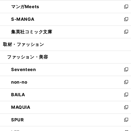
開
ウ
ン
ウ
し
マンガMeets
く
で
ド
ィ
い
新
開
ウ
ン
ウ
し
S-MANGA
く
で
ド
ィ
い
新
開
ウ
ン
ウ
し
集英社コミック文庫
く
で
ド
ィ
い
新
開
ウ
ン
ウ
し
取材・ファッション
く
で
ド
ィ
い
開
ウ
ン
ウ
ファッション・美容
く
で
ド
ィ
開
ウ
ン
Seventeen
く
で
ド
新
開
ウ
し
non-no
く
で
い
新
開
ウ
し
BAILA
く
ィ
い
新
ン
ウ
し
MAQUIA
ド
ィ
い
新
ウ
ン
ウ
し
SPUR
で
ド
ィ
い
新
開
ウ
ン
ウ
し