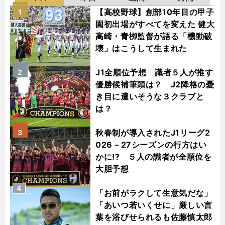
【高校野球】創部10年目の甲子
1
園初出場がすべてを変えた 健大
高崎・青栁監督が語る「機動破
壊」はこうして生まれた
J1全順位予想 識者５人が推す
2
優勝候補筆頭は？ J2降格の憂
き目に遭いそうな３クラブと
は？
秋春制が導入されたJ1リーグ2
3
026－27シーズンの行方はい
かに!? ５人の識者が全順位を
大胆予想
4
「お前がラクして生意気だな」
「あいつ若いくせに」厳しい言
葉を浴びせられるも佐藤慎太郎