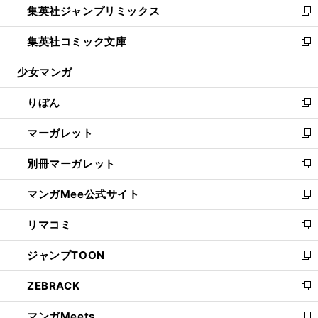
集英社ジャンプリミックス
く
で
ド
ィ
い
新
開
ウ
ン
ウ
し
集英社コミック文庫
く
で
ド
ィ
い
新
開
ウ
ン
ウ
し
少女マンガ
く
で
ド
ィ
い
開
ウ
ン
ウ
りぼん
く
で
ド
ィ
新
開
ウ
ン
し
マーガレット
く
で
ド
い
新
開
ウ
ウ
し
別冊マーガレット
く
で
ィ
い
新
開
ン
ウ
し
マンガMee公式サイト
く
ド
ィ
い
新
ウ
ン
ウ
し
リマコミ
で
ド
ィ
い
新
開
ウ
ン
ウ
し
ジャンプTOON
く
で
ド
ィ
い
新
開
ウ
ン
ウ
し
ZEBRACK
く
で
ド
ィ
い
新
開
ウ
ン
ウ
し
マンガMeets
く
で
ド
ィ