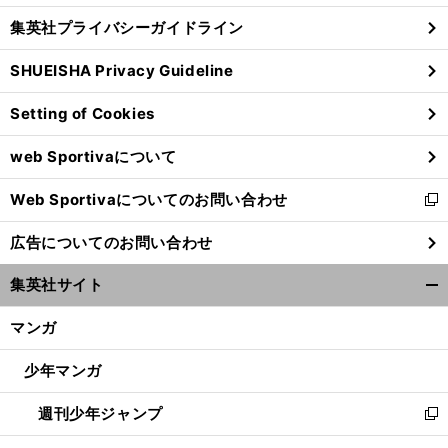
し
じ
集英社プライバシーガイドライン
い
る
ウ
SHUEISHA Privacy Guideline
ィ
ン
Setting of Cookies
ド
ウ
web Sportivaについて
で
開
Web Sportivaについてのお問い合わせ
く
新
し
広告についてのお問い合わせ
い
ウ
集英社サイト
ィ
開
ン
く/
マンガ
ド
閉
ウ
じ
少年マンガ
で
る
開
週刊少年ジャンプ
く
新
し