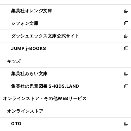
開
ウ
ン
し
集英社オレンジ文庫
く
で
ド
い
新
開
ウ
ウ
し
シフォン文庫
く
で
ィ
い
新
開
ン
ウ
し
ダッシュエックス文庫公式サイト
く
ド
ィ
い
新
ウ
ン
ウ
し
JUMP j-BOOKS
で
ド
ィ
い
新
開
ウ
ン
ウ
し
キッズ
く
で
ド
ィ
い
開
ウ
ン
ウ
集英社みらい文庫
く
で
ド
ィ
新
開
ウ
ン
し
集英社の児童図書 S-KIDS.LAND
く
で
ド
い
新
開
ウ
ウ
し
オンラインストア・
その他WEBサービス
く
で
ィ
い
開
ン
ウ
オンラインストア
く
ド
ィ
ウ
ン
OTO
で
ド
新
開
ウ
し