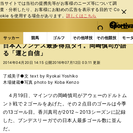
当サイトでは当社の提携先等がお客様のニーズ等について調
査・分析したり、お客様にお勧めの広告を表⽰する⽬的で Co
閉じ
okie を使⽤する場合があります。
詳しくはこちら
る
マイペ
web Sportiva (webスポルティーバ)
検索
メニュ
we
ー
サッカーの記事一覧
海外サッカー
海外サッカー
b
ジ
サッカー
競馬
ゴルフ
その他球技
その他競技
モー
ス
日本人ブンデス最多得点タイ。岡崎慎司が語
ポ
る「運と自信」
ル
テ
2014年04月20日 14:15 公開
2016年07月12日 03:11 更新
ィ
ー
了戒美子●文 text by Ryokai Yoshiko
バ
木場健蔵●写真 photo by Koba Kenzo
４月19日、マインツの岡崎慎司がアウェーのドルトム
ント戦で２ゴールをあげた。その２点目のゴールは今季
の13ゴール目。香川真司が2012～2013シーズンに記録
した、ブンデスリーガでの日本人最多ゴール数に並ん
だ。