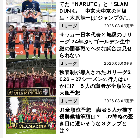
てた『NARUTO』と『SLAM
DUNK』 中京大中京の同級
生・木原龍一は"ジャンプ係"だ
った
Jリーグ
2026.08.06更新
サッカー日本代表と無縁のＪリ
ーグ 24年ぶりゴールデン生中
継の開幕戦でヘタな試合は見せ
られない
Jリーグ
2026.08.06更新
秋春制が導入されたJ1リーグ2
026－27シーズンの行方はい
かに!? ５人の識者が全順位を
大胆予想
Jリーグ
2026.08.06更新
J1全順位予想 識者５人が推す
優勝候補筆頭は？ J2降格の憂
き目に遭いそうな３クラブと
は？