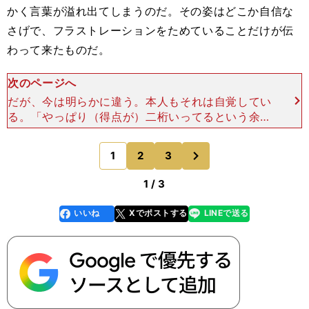
かく言葉が溢れ出てしまうのだ。その姿はどこか自信な
さげで、フラストレーションをためていることだけが伝
わって来たものだ。
次のページへ
だが、今は明らかに違う。本人もそれは自覚してい
る。「やっぱり（得点が）二桁いってるという余裕
は大きいですね。ここからはひとつひとつ積み重ね
るだけかな、と。それまでは何となく自信がないと
次
1
2
3
のページへ
いうか、『と
1 / 3
いいね
Xでポストする
LINEで送る
line
faceboo
x
k