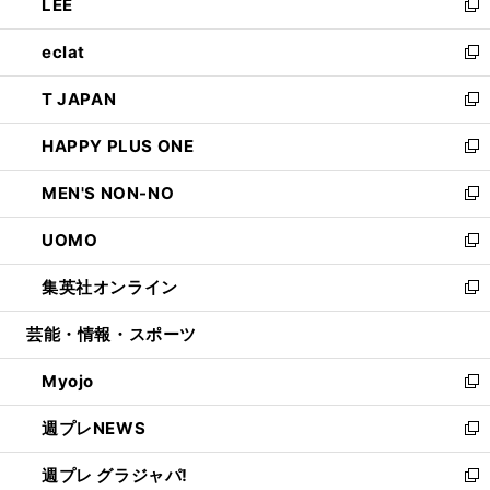
LEE
く
で
ド
ィ
い
新
開
ウ
ン
ウ
し
eclat
く
で
ド
ィ
い
新
開
ウ
ン
ウ
し
T JAPAN
く
で
ド
ィ
い
新
開
ウ
ン
ウ
し
HAPPY PLUS ONE
く
で
ド
ィ
い
新
開
ウ
ン
ウ
し
MEN'S NON-NO
く
で
ド
ィ
い
新
開
ウ
ン
ウ
し
UOMO
く
で
ド
ィ
い
新
開
ウ
ン
ウ
し
集英社オンライン
く
で
ド
ィ
い
新
開
ウ
ン
ウ
し
芸能・情報・スポーツ
く
で
ド
ィ
い
開
ウ
ン
ウ
Myojo
く
で
ド
ィ
新
開
ウ
ン
し
週プレNEWS
く
で
ド
い
新
開
ウ
ウ
し
週プレ グラジャパ!
く
で
ィ
い
新