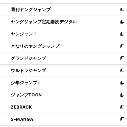
開
ウ
ン
ウ
週刊ヤングジャンプ
く
で
ド
ィ
新
開
ウ
ン
し
ヤングジャンプ定期購読デジタル
く
で
ド
い
新
開
ウ
ウ
し
ヤンジャン！
く
で
ィ
い
新
開
ン
ウ
し
となりのヤングジャンプ
く
ド
ィ
い
新
ウ
ン
ウ
し
グランドジャンプ
で
ド
ィ
い
新
開
ウ
ン
ウ
し
ウルトラジャンプ
く
で
ド
ィ
い
新
開
ウ
ン
ウ
し
少年ジャンプ+
く
で
ド
ィ
い
新
開
ウ
ン
ウ
し
ジャンプTOON
く
で
ド
ィ
い
新
開
ウ
ン
ウ
し
ZEBRACK
く
で
ド
ィ
い
新
開
ウ
ン
ウ
し
S-MANGA
く
で
ド
ィ
い
新
開
ウ
ン
ウ
し