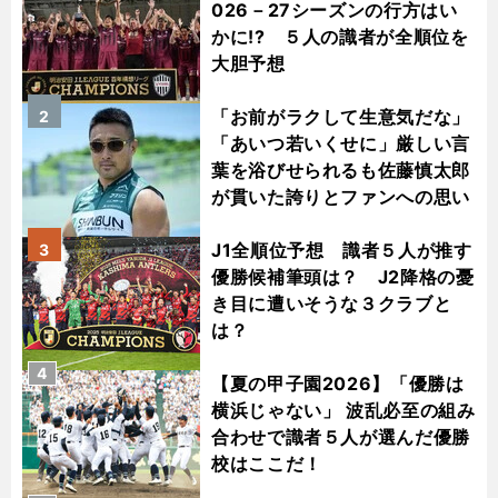
026－27シーズンの行方はい
かに!? ５人の識者が全順位を
大胆予想
「お前がラクして生意気だな」
2
「あいつ若いくせに」厳しい言
葉を浴びせられるも佐藤慎太郎
が貫いた誇りとファンへの思い
J1全順位予想 識者５人が推す
3
優勝候補筆頭は？ J2降格の憂
き目に遭いそうな３クラブと
は？
4
【夏の甲子園2026】「優勝は
横浜じゃない」 波乱必至の組み
合わせで識者５人が選んだ優勝
校はここだ！