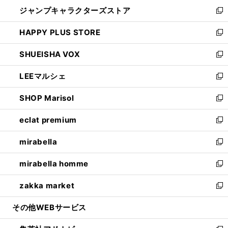
ウ
し
ジャンプキャラクターズストア
く
ィ
い
新
ン
ウ
し
HAPPY PLUS STORE
ド
ィ
い
新
ウ
ン
ウ
し
SHUEISHA VOX
で
ド
ィ
い
新
開
ウ
ン
ウ
し
LEEマルシェ
く
で
ド
ィ
い
新
開
ウ
ン
ウ
し
SHOP Marisol
く
で
ド
ィ
い
新
開
ウ
ン
ウ
し
eclat premium
く
で
ド
ィ
い
新
開
ウ
ン
ウ
し
mirabella
く
で
ド
ィ
い
新
開
ウ
ン
ウ
し
mirabella homme
く
で
ド
ィ
い
新
開
ウ
ン
ウ
し
zakka market
く
で
ド
ィ
い
新
開
ウ
ン
ウ
し
その他WEBサービス
く
で
ド
ィ
い
開
ウ
ン
ウ