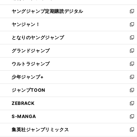
開
ウ
ン
し
ヤングジャンプ定期購読デジタル
く
で
ド
い
新
開
ウ
ウ
し
ヤンジャン！
く
で
ィ
い
新
開
ン
ウ
し
となりのヤングジャンプ
く
ド
ィ
い
新
ウ
ン
ウ
し
グランドジャンプ
で
ド
ィ
い
新
開
ウ
ン
ウ
し
ウルトラジャンプ
く
で
ド
ィ
い
新
開
ウ
ン
ウ
し
少年ジャンプ+
く
で
ド
ィ
い
新
開
ウ
ン
ウ
し
ジャンプTOON
く
で
ド
ィ
い
新
開
ウ
ン
ウ
し
ZEBRACK
く
で
ド
ィ
い
新
開
ウ
ン
ウ
し
S-MANGA
く
で
ド
ィ
い
新
開
ウ
ン
ウ
し
集英社ジャンプリミックス
く
で
ド
ィ
い
新
開
ウ
ン
ウ