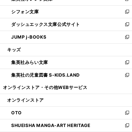
新
開
ウ
ウ
し
シフォン文庫
く
で
ィ
い
新
開
ン
ウ
し
ダッシュエックス文庫公式サイト
く
ド
ィ
い
新
ウ
ン
ウ
し
JUMP j-BOOKS
で
ド
ィ
い
新
開
ウ
ン
ウ
し
キッズ
く
で
ド
ィ
い
開
ウ
ン
ウ
集英社みらい文庫
く
で
ド
ィ
新
開
ウ
ン
し
集英社の児童図書 S-KIDS.LAND
く
で
ド
い
新
開
ウ
ウ
し
オンラインストア・
その他WEBサービス
く
で
ィ
い
開
ン
ウ
オンラインストア
く
ド
ィ
ウ
ン
OTO
で
ド
新
開
ウ
し
SHUEISHA MANGA-ART HERITAGE
く
で
い
新
開