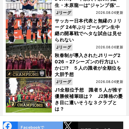
生・木原龍一は"ジャンプ係"だ
った
Jリーグ
2026.08.06更新
サッカー日本代表と無縁のＪリ
ーグ 24年ぶりゴールデン生中
継の開幕戦でヘタな試合は見せ
られない
Jリーグ
2026.08.06更新
秋春制が導入されたJ1リーグ2
026－27シーズンの行方はい
かに!? ５人の識者が全順位を
大胆予想
Jリーグ
2026.08.06更新
J1全順位予想 識者５人が推す
優勝候補筆頭は？ J2降格の憂
き目に遭いそうな３クラブと
は？
cebo
X
Facebookで