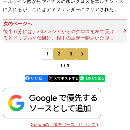
ールライン際からマイナスの速いクロスをエルナンデス
に入れるが、これはディフェンダーにクリアされた。
次のページへ
後半６分には、バレンシアからのクロスを左で受け
るとドリブルを仕掛け、相手の足が一瞬あいた隙を
ついて股抜きのクロスを入れる。中央に走り込んだ
エルナンデスはフリーだったが、シュートは大きく
次
1
2
3
のページへ
枠の上にそれた。
1 / 3
いいね
Xでポストする
LINEで送る
line
faceboo
x
k
Googleの「優先ソース」について