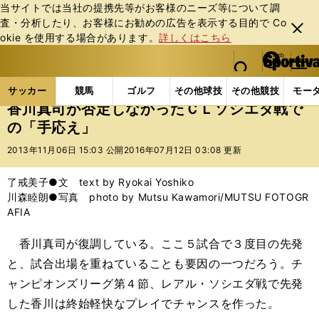
当サイトでは当社の提携先等がお客様のニーズ等について調
査・分析したり、お客様にお勧めの広告を表⽰する⽬的で Co
閉じ
okie を使⽤する場合があります。
詳しくはこちら
る
マイペ
web Sportiva (webスポルティーバ)
検索
メニュ
we
ー
サッカーの記事一覧
海外サッカー
海外サッカー
b
ジ
サッカー
競馬
ゴルフ
その他球技
その他競技
モー
ス
香川真司が否定しなかったＣＬソシエダ戦で
ポ
の「手応え」
ル
テ
2013年11月06日 15:03 公開
2016年07月12日 03:08 更新
ィ
ー
了戒美子●文 text by Ryokai Yoshiko
バ
川森睦朗●写真 photo by Mutsu Kawamori/MUTSU FOTOGR
AFIA
香川真司が復調している。ここ５試合で３度目の先発
と、試合出場を重ねていることも要因の一つだろう。チ
ャンピオンズリーグ第４節、レアル・ソシエダ戦で先発
した香川は終始軽快なプレイでチャンスを作った。