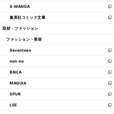
開
ウ
ン
ウ
し
S-MANGA
く
で
ド
ィ
い
新
開
ウ
ン
ウ
し
集英社コミック文庫
く
で
ド
ィ
い
新
開
ウ
ン
ウ
し
取材・ファッション
く
で
ド
ィ
い
開
ウ
ン
ウ
ファッション・美容
く
で
ド
ィ
開
ウ
ン
Seventeen
く
で
ド
新
開
ウ
し
non-no
く
で
い
新
開
ウ
し
BAILA
く
ィ
い
新
ン
ウ
し
MAQUIA
ド
ィ
い
新
ウ
ン
ウ
し
SPUR
で
ド
ィ
い
新
開
ウ
ン
ウ
し
LEE
く
で
ド
ィ
い
新
開
ウ
ン
ウ
し