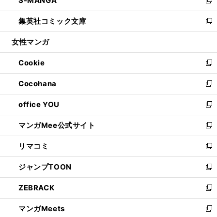
S-MANGA
で
ド
ィ
い
新
開
ウ
ン
ウ
し
集英社コミック文庫
く
で
ド
ィ
い
新
開
ウ
ン
ウ
し
女性マンガ
く
で
ド
ィ
い
開
ウ
ン
ウ
Cookie
く
で
ド
ィ
新
開
ウ
ン
し
Cocohana
く
で
ド
い
新
開
ウ
ウ
し
office YOU
く
で
ィ
い
新
開
ン
ウ
し
マンガMee公式サイト
く
ド
ィ
い
新
ウ
ン
ウ
し
リマコミ
で
ド
ィ
い
新
開
ウ
ン
ウ
し
ジャンプTOON
く
で
ド
ィ
い
新
開
ウ
ン
ウ
し
ZEBRACK
く
で
ド
ィ
い
新
開
ウ
ン
ウ
し
マンガMeets
く
で
ド
ィ
い
新