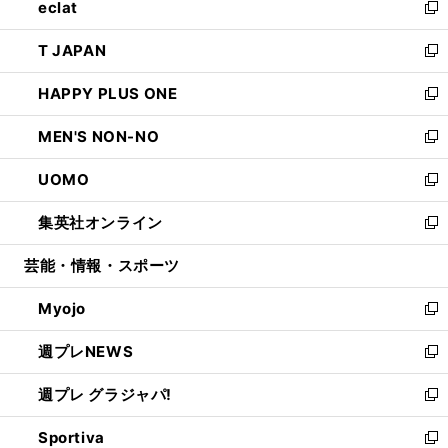
eclat
く
で
ド
ィ
い
新
開
ウ
ン
ウ
し
T JAPAN
く
で
ド
ィ
い
新
開
ウ
ン
ウ
し
HAPPY PLUS ONE
く
で
ド
ィ
い
新
開
ウ
ン
ウ
し
MEN'S NON-NO
く
で
ド
ィ
い
新
開
ウ
ン
ウ
し
UOMO
く
で
ド
ィ
い
新
開
ウ
ン
ウ
し
集英社オンライン
く
で
ド
ィ
い
新
開
ウ
ン
ウ
し
芸能・情報・スポーツ
く
で
ド
ィ
い
開
ウ
ン
ウ
Myojo
く
で
ド
ィ
新
開
ウ
ン
し
週プレNEWS
く
で
ド
い
新
開
ウ
ウ
し
週プレ グラジャパ!
く
で
ィ
い
新
開
ン
ウ
し
Sportiva
く
ド
ィ
い
新