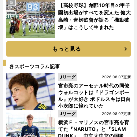
5
【高校野球】創部10年目の甲子
園初出場がすべてを変えた 健大
高崎・青栁監督が語る「機動破
壊」はこうして生まれた
もっと見る
各スポーツコラム記事
Jリーグ
2026.08.07更新
宮市亮のアーセナル時代の同僚
ウォルコットは『ドラゴンボー
ル』が大好き ポドルスキは日向
小次郎に憧れていた
Jリーグ
2026.08.07更新
横浜Ｆ・マリノスの宮市亮を育
てた『NARUTO』と『SLAM
DUNK』 中京大中京の同級