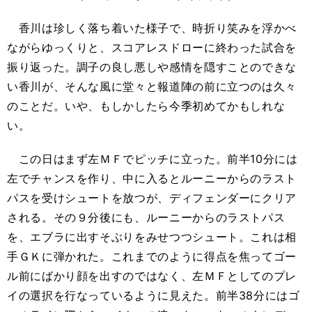
香川は珍しく落ち着いた様子で、時折り笑みを浮かべ
ながらゆっくりと、スコアレスドローに終わった試合を
振り返った。調子の良し悪しや感情を隠すことのできな
い香川が、そんな風に堂々と報道陣の前に立つのは久々
のことだ。いや、もしかしたら今季初めてかもしれな
い。
この日はまず左ＭＦでピッチに立った。前半10分には
左でチャンスを作り、中に入るとルーニーからのラスト
パスを受けシュートを放つが、ディフェンダーにクリア
される。その９分後にも、ルーニーからのラストパス
を、エブラに出すそぶりをみせつつシュート。これは相
手ＧＫに弾かれた。これまでのように得点を焦ってゴー
ル前にばかり顔を出すのではなく、左ＭＦとしてのプレ
イの選択を行なっているように見えた。前半38分にはゴ