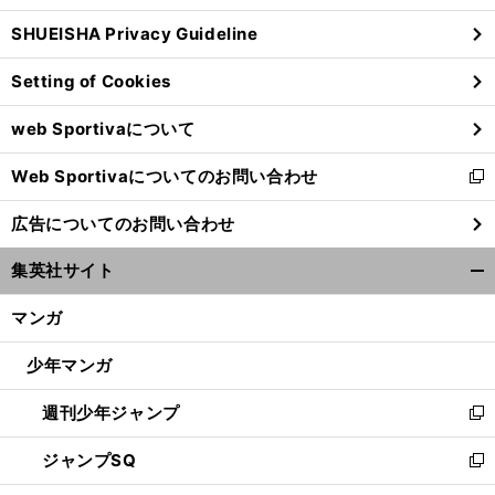
ウ
SHUEISHA Privacy Guideline
ィ
ン
Setting of Cookies
ド
ウ
web Sportivaについて
で
開
Web Sportivaについてのお問い合わせ
く
新
し
広告についてのお問い合わせ
い
ウ
集英社サイト
ィ
開
ン
く/
マンガ
ド
閉
ウ
じ
少年マンガ
で
る
開
週刊少年ジャンプ
く
新
し
ジャンプSQ
い
新
ウ
し