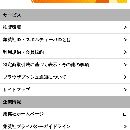
サービス
開
く/
推奨環境
閉
じ
集英社ID・スポルティーバIDとは
る
利用規約・会員規約
特定商取引法に基づく表示・その他の事項
ブラウザプッシュ通知について
サイトマップ
企業情報
開
く/
集英社ホームページ
新
前
閉
れでもドルトムントが香川真司を忘れない理由
へ
し
じ
集英社プライバシーガイドライン
い
る