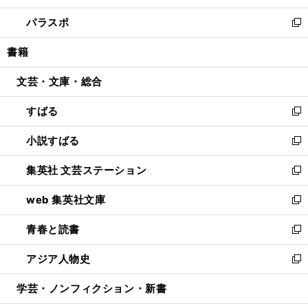
ウ
ン
ウ
し
パラスポ
で
ド
ィ
い
新
開
ウ
ン
ウ
し
書籍
く
で
ド
ィ
い
開
ウ
ン
ウ
文芸・文庫・総合
く
で
ド
ィ
開
ウ
ン
すばる
く
で
ド
新
開
ウ
し
小説すばる
く
で
い
新
開
ウ
し
集英社 文芸ステーション
く
ィ
い
新
ン
ウ
し
web 集英社文庫
ド
ィ
い
新
ウ
ン
ウ
し
青春と読書
で
ド
ィ
い
新
開
ウ
ン
ウ
し
アジア人物史
く
で
ド
ィ
い
新
開
ウ
ン
ウ
し
学芸・ノンフィクション・新書
く
で
ド
ィ
い
開
ウ
ン
ウ