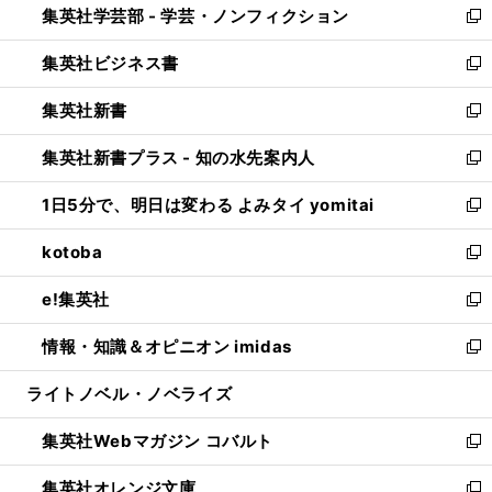
集英社学芸部 - 学芸・ノンフィクション
く
で
ド
ィ
新
開
ウ
ン
し
集英社ビジネス書
く
で
ド
い
新
開
ウ
ウ
し
集英社新書
く
で
ィ
い
新
開
ン
ウ
し
集英社新書プラス - 知の水先案内人
く
ド
ィ
い
新
ウ
ン
ウ
し
1日5分で、明日は変わる よみタイ yomitai
で
ド
ィ
い
新
開
ウ
ン
ウ
し
kotoba
く
で
ド
ィ
い
新
開
ウ
ン
ウ
し
e!集英社
く
で
ド
ィ
い
新
開
ウ
ン
ウ
し
情報・知識＆オピニオン imidas
く
で
ド
ィ
い
新
開
ウ
ン
ウ
し
ライトノベル・ノベライズ
く
で
ド
ィ
い
開
ウ
ン
ウ
集英社Webマガジン コバルト
く
で
ド
ィ
新
開
ウ
ン
し
集英社オレンジ文庫
く
で
ド
い