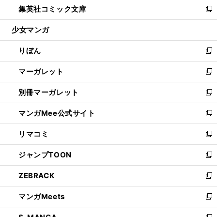
し
集英社コミック文庫
く
で
ド
ィ
い
新
開
ウ
ン
ウ
し
少女マンガ
く
で
ド
ィ
い
開
ウ
ン
ウ
りぼん
く
で
ド
ィ
新
開
ウ
ン
し
マーガレット
く
で
ド
い
新
開
ウ
ウ
し
別冊マーガレット
く
で
ィ
い
新
開
ン
ウ
し
マンガMee公式サイト
く
ド
ィ
い
新
ウ
ン
ウ
し
リマコミ
で
ド
ィ
い
新
開
ウ
ン
ウ
し
ジャンプTOON
く
で
ド
ィ
い
新
開
ウ
ン
ウ
し
ZEBRACK
く
で
ド
ィ
い
新
開
ウ
ン
ウ
し
マンガMeets
く
で
ド
ィ
い
新
開
ウ
ン
ウ
し
く