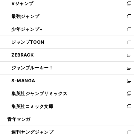
Vジャンプ
ィ
い
新
ン
ウ
し
最強ジャンプ
ド
ィ
い
新
ウ
ン
ウ
し
少年ジャンプ+
で
ド
ィ
い
新
開
ウ
ン
ウ
し
ジャンプTOON
く
で
ド
ィ
い
新
開
ウ
ン
ウ
し
ZEBRACK
く
で
ド
ィ
い
新
開
ウ
ン
ウ
し
ジャンプルーキー！
く
で
ド
ィ
い
新
開
ウ
ン
ウ
し
S-MANGA
く
で
ド
ィ
い
新
開
ウ
ン
ウ
し
集英社ジャンプリミックス
く
で
ド
ィ
い
新
開
ウ
ン
ウ
し
集英社コミック文庫
く
で
ド
ィ
い
新
開
ウ
ン
ウ
し
青年マンガ
く
で
ド
ィ
い
開
ウ
ン
ウ
週刊ヤングジャンプ
く
で
ド
ィ
新