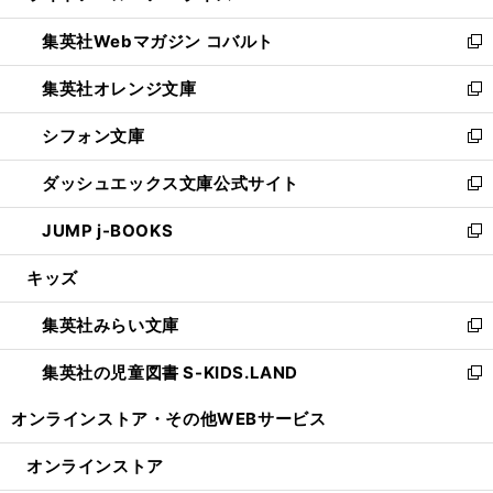
開
ウ
ン
ウ
集英社Webマガジン コバルト
く
で
ド
ィ
新
開
ウ
ン
し
集英社オレンジ文庫
く
で
ド
い
新
開
ウ
ウ
し
シフォン文庫
く
で
ィ
い
新
開
ン
ウ
し
ダッシュエックス文庫公式サイト
く
ド
ィ
い
新
ウ
ン
ウ
し
JUMP j-BOOKS
で
ド
ィ
い
新
開
ウ
ン
ウ
し
キッズ
く
で
ド
ィ
い
開
ウ
ン
ウ
集英社みらい文庫
く
で
ド
ィ
新
開
ウ
ン
し
集英社の児童図書 S-KIDS.LAND
く
で
ド
い
新
開
ウ
ウ
し
オンラインストア・
その他WEBサービス
く
で
ィ
い
開
ン
ウ
オンラインストア
く
ド
ィ
ウ
ン