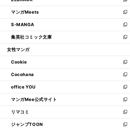
ィ
い
新
開
ウ
ン
ウ
し
マンガMeets
く
で
ド
ィ
い
新
開
ウ
ン
ウ
し
S-MANGA
く
で
ド
ィ
い
新
開
ウ
ン
ウ
し
集英社コミック文庫
く
で
ド
ィ
い
新
開
ウ
ン
ウ
し
女性マンガ
く
で
ド
ィ
い
開
ウ
ン
ウ
Cookie
く
で
ド
ィ
新
開
ウ
ン
し
Cocohana
く
で
ド
い
新
開
ウ
ウ
し
office YOU
く
で
ィ
い
新
開
ン
ウ
し
マンガMee公式サイト
く
ド
ィ
い
新
ウ
ン
ウ
し
リマコミ
で
ド
ィ
い
新
開
ウ
ン
ウ
し
ジャンプTOON
く
で
ド
ィ
い
新