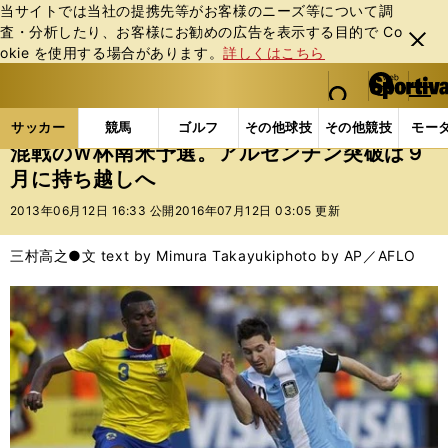
当サイトでは当社の提携先等がお客様のニーズ等について調
査・分析したり、お客様にお勧めの広告を表⽰する⽬的で Co
閉じ
okie を使⽤する場合があります。
詳しくはこちら
る
マイペ
web Sportiva (webスポルティーバ)
検索
メニュ
we
ー
サッカーの記事一覧
海外サッカー
海外サッカー
b
ジ
サッカー
競馬
ゴルフ
その他球技
その他競技
モー
ス
混戦のＷ杯南米予選。アルゼンチン突破は９
ポ
月に持ち越しへ
ル
テ
2013年06月12日 16:33 公開
2016年07月12日 03:05 更新
ィ
ー
三村高之●文 text by Mimura Takayuki
photo by AP／AFLO
バ