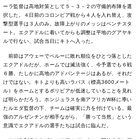
ーラ監督は高地対策として５－３－２の守備的布陣を選
択した。４日前のコロンビア戦から４人を入れ替え、攻
撃型選手は３人のみ。故障上がりのメッシはベンチスタ
ート。エクアドルに着いてからも調整は平地のグアヤキ
ルで行ない、試合当日にキトへ入った。
前節はアウェーでペルーに敗れ順位をひとつ落とした
エクアドルだが、ホームでは滅法強く、今予選でも６戦
６勝。たしかに高地のアドバンテージはあるが、それだ
けではない。キトよりも高いラパス（標高3600メート
ル）をホームとするボリビアが低迷していることを見れ
ば明らかだろう。ホンジュラスを南アフリカW杯に導い
たルエダ監督の下、チームは確実に力を付けている。最
強のアルゼンチンが相手ながら、「勝って当然」という
意識でエクアドルの選手たちは試合に臨んだ。