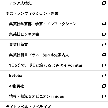
アジア人物史
く
で
ド
ィ
い
新
開
ウ
ン
ウ
し
学芸・ノンフィクション・新書
く
で
ド
ィ
い
開
ウ
ン
ウ
集英社学芸部 - 学芸・ノンフィクション
く
で
ド
ィ
新
開
ウ
ン
し
集英社ビジネス書
く
で
ド
い
新
開
ウ
ウ
し
集英社新書
く
で
ィ
い
新
開
ン
ウ
し
集英社新書プラス - 知の水先案内人
く
ド
ィ
い
新
ウ
ン
ウ
し
1日5分で、明日は変わる よみタイ yomitai
で
ド
ィ
い
新
開
ウ
ン
ウ
し
kotoba
く
で
ド
ィ
い
新
開
ウ
ン
ウ
し
e!集英社
く
で
ド
ィ
い
新
開
ウ
ン
ウ
し
情報・知識＆オピニオン imidas
く
で
ド
ィ
い
新
開
ウ
ン
ウ
し
ライトノベル・ノベライズ
く
で
ド
ィ
い