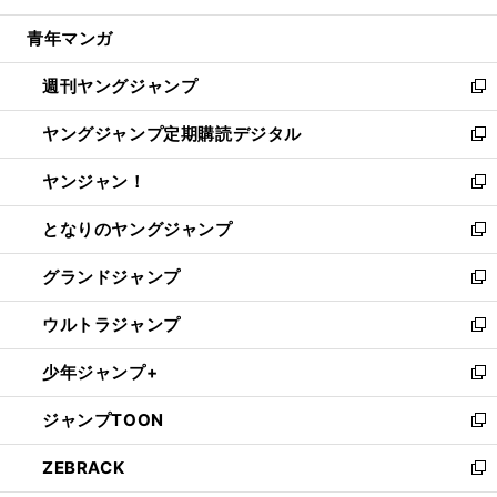
開
ウ
ン
ウ
し
青年マンガ
く
で
ド
ィ
い
開
ウ
ン
ウ
週刊ヤングジャンプ
く
で
ド
ィ
新
開
ウ
ン
し
ヤングジャンプ定期購読デジタル
く
で
ド
い
新
開
ウ
ウ
し
ヤンジャン！
く
で
ィ
い
新
開
ン
ウ
し
となりのヤングジャンプ
く
ド
ィ
い
新
ウ
ン
ウ
し
グランドジャンプ
で
ド
ィ
い
新
開
ウ
ン
ウ
し
ウルトラジャンプ
く
で
ド
ィ
い
新
開
ウ
ン
ウ
し
少年ジャンプ+
く
で
ド
ィ
い
新
開
ウ
ン
ウ
し
ジャンプTOON
く
で
ド
ィ
い
新
開
ウ
ン
ウ
し
ZEBRACK
く
で
ド
ィ
い
新
開
ウ
ン
ウ
し