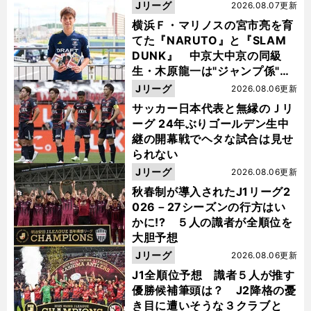
Jリーグ
2026.08.07更新
横浜Ｆ・マリノスの宮市亮を育
てた『NARUTO』と『SLAM
DUNK』 中京大中京の同級
生・木原龍一は"ジャンプ係"だ
った
Jリーグ
2026.08.06更新
サッカー日本代表と無縁のＪリ
ーグ 24年ぶりゴールデン生中
継の開幕戦でヘタな試合は見せ
られない
Jリーグ
2026.08.06更新
秋春制が導入されたJ1リーグ2
026－27シーズンの行方はい
かに!? ５人の識者が全順位を
大胆予想
Jリーグ
2026.08.06更新
J1全順位予想 識者５人が推す
優勝候補筆頭は？ J2降格の憂
き目に遭いそうな３クラブと