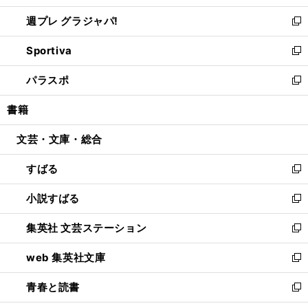
開
ウ
ウ
し
週プレ グラジャパ!
く
で
ィ
い
新
開
ン
ウ
し
Sportiva
く
ド
ィ
い
新
ウ
ン
ウ
し
パラスポ
で
ド
ィ
い
新
開
ウ
ン
ウ
し
書籍
く
で
ド
ィ
い
開
ウ
ン
ウ
文芸・文庫・総合
く
で
ド
ィ
開
ウ
ン
すばる
く
で
ド
新
開
ウ
し
小説すばる
く
で
い
新
開
ウ
し
集英社 文芸ステーション
く
ィ
い
新
ン
ウ
し
web 集英社文庫
ド
ィ
い
新
ウ
ン
ウ
し
青春と読書
で
ド
ィ
い
新
開
ウ
ン
ウ
し