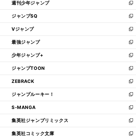
週刊少年ジャンプ
く
新
し
ジャンプSQ
い
新
ウ
し
Vジャンプ
ィ
い
新
ン
ウ
し
最強ジャンプ
ド
ィ
い
新
ウ
ン
ウ
し
少年ジャンプ+
で
ド
ィ
い
新
開
ウ
ン
ウ
し
ジャンプTOON
く
で
ド
ィ
い
新
開
ウ
ン
ウ
し
ZEBRACK
く
で
ド
ィ
い
新
開
ウ
ン
ウ
し
ジャンプルーキー！
く
で
ド
ィ
い
新
開
ウ
ン
ウ
し
S-MANGA
く
で
ド
ィ
い
新
開
ウ
ン
ウ
し
集英社ジャンプリミックス
く
で
ド
ィ
い
新
開
ウ
ン
ウ
し
集英社コミック文庫
く
で
ド
ィ
い
新