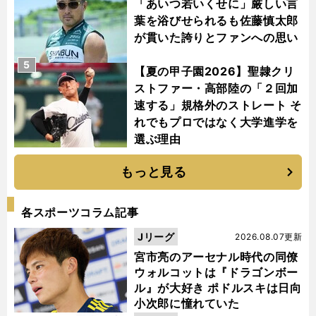
「あいつ若いくせに」厳しい言
葉を浴びせられるも佐藤慎太郎
が貫いた誇りとファンへの思い
5
【夏の甲子園2026】聖隷クリ
ストファー・高部陸の「２回加
速する」規格外のストレート そ
れでもプロではなく大学進学を
選ぶ理由
もっと見る
各スポーツコラム記事
Jリーグ
2026.08.07更新
宮市亮のアーセナル時代の同僚
ウォルコットは『ドラゴンボー
ル』が大好き ポドルスキは日向
小次郎に憧れていた