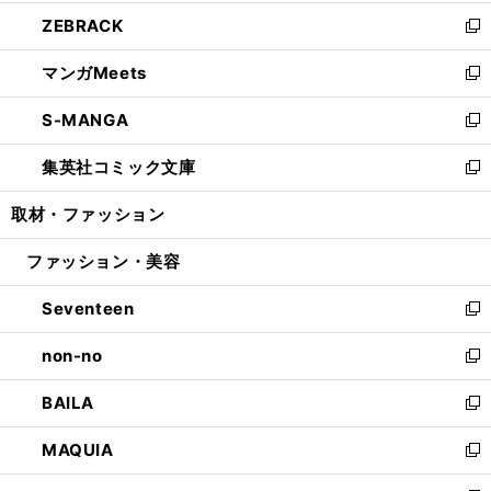
開
ウ
ン
ウ
し
ZEBRACK
く
で
ド
ィ
い
新
開
ウ
ン
ウ
し
マンガMeets
く
で
ド
ィ
い
新
開
ウ
ン
ウ
し
S-MANGA
く
で
ド
ィ
い
新
開
ウ
ン
ウ
し
集英社コミック文庫
く
で
ド
ィ
い
新
開
ウ
ン
ウ
し
取材・ファッション
く
で
ド
ィ
い
開
ウ
ン
ウ
ファッション・美容
く
で
ド
ィ
開
ウ
ン
Seventeen
く
で
ド
新
開
ウ
し
non-no
く
で
い
新
開
ウ
し
BAILA
く
ィ
い
新
ン
ウ
し
MAQUIA
ド
ィ
い
新
ウ
ン
ウ
し