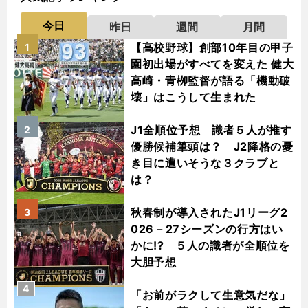
今日
昨日
週間
月間
【高校野球】創部10年目の甲子
1
園初出場がすべてを変えた 健大
高崎・青栁監督が語る「機動破
壊」はこうして生まれた
J1全順位予想 識者５人が推す
2
優勝候補筆頭は？ J2降格の憂
き目に遭いそうな３クラブと
は？
秋春制が導入されたJ1リーグ2
3
026－27シーズンの行方はい
かに!? ５人の識者が全順位を
大胆予想
4
「お前がラクして生意気だな」