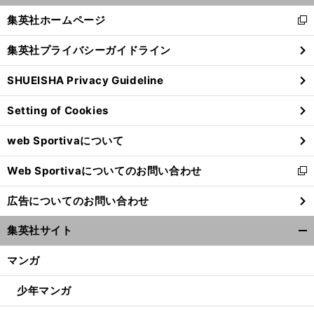
へ
く/
集英社ホームページ
新
閉
し
じ
集英社プライバシーガイドライン
い
る
ウ
SHUEISHA Privacy Guideline
ィ
ン
Setting of Cookies
ド
ウ
web Sportivaについて
で
開
Web Sportivaについてのお問い合わせ
く
新
し
広告についてのお問い合わせ
い
ウ
集英社サイト
ィ
開
ン
く/
マンガ
ド
閉
ウ
じ
少年マンガ
で
る
開