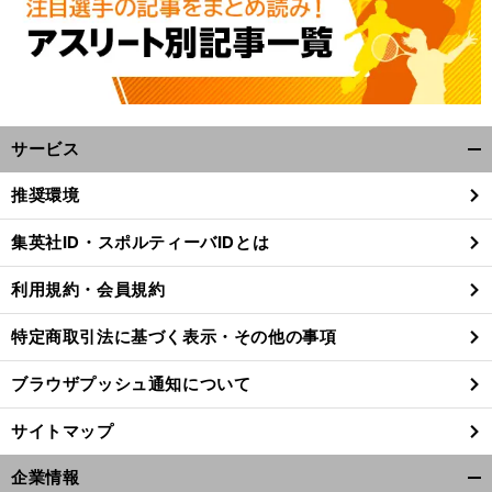
サービス
開
く/
推奨環境
閉
じ
集英社ID・スポルティーバIDとは
る
利用規約・会員規約
特定商取引法に基づく表示・その他の事項
ブラウザプッシュ通知について
サイトマップ
企業情報
。
、
前
開