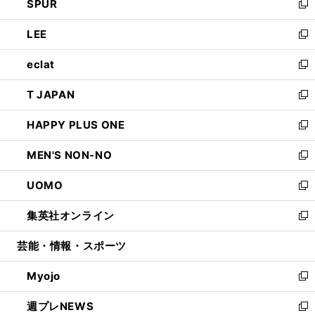
SPUR
で
ド
ィ
い
新
開
ウ
ン
ウ
し
LEE
く
で
ド
ィ
い
新
開
ウ
ン
ウ
し
eclat
く
で
ド
ィ
い
新
開
ウ
ン
ウ
し
T JAPAN
く
で
ド
ィ
い
新
開
ウ
ン
ウ
し
HAPPY PLUS ONE
く
で
ド
ィ
い
新
開
ウ
ン
ウ
し
MEN'S NON-NO
く
で
ド
ィ
い
新
開
ウ
ン
ウ
し
UOMO
く
で
ド
ィ
い
新
開
ウ
ン
ウ
し
集英社オンライン
く
で
ド
ィ
い
新
開
ウ
ン
ウ
し
芸能・情報・スポーツ
く
で
ド
ィ
い
開
ウ
ン
ウ
Myojo
く
で
ド
ィ
新
開
ウ
ン
し
週プレNEWS
く
で
ド
い
新