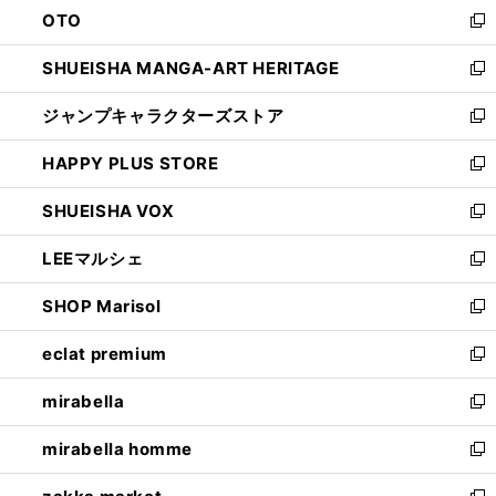
OTO
で
ド
新
開
ウ
し
SHUEISHA MANGA-ART HERITAGE
く
で
い
新
開
ウ
し
ジャンプキャラクターズストア
く
ィ
い
新
ン
ウ
し
HAPPY PLUS STORE
ド
ィ
い
新
ウ
ン
ウ
し
SHUEISHA VOX
で
ド
ィ
い
新
開
ウ
ン
ウ
し
LEEマルシェ
く
で
ド
ィ
い
新
開
ウ
ン
ウ
し
SHOP Marisol
く
で
ド
ィ
い
新
開
ウ
ン
ウ
し
eclat premium
く
で
ド
ィ
い
新
開
ウ
ン
ウ
し
mirabella
く
で
ド
ィ
い
新
開
ウ
ン
ウ
し
mirabella homme
く
で
ド
ィ
い
新
開
ウ
ン
ウ
し
く