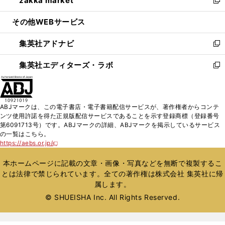
zakka market
で
ド
ィ
い
新
開
ウ
ン
ウ
し
その他WEBサービス
く
で
ド
ィ
い
開
ウ
ン
ウ
集英社アドナビ
く
で
ド
ィ
新
開
ウ
ン
し
集英社エディターズ・ラボ
く
で
ド
い
新
開
ウ
ウ
し
く
で
ィ
い
開
ン
ウ
ABJマークは、この電子書店・電子書籍配信サービスが、著作権者からコンテ
く
ド
ィ
ンツ使用許諾を得た正規版配信サービスであることを示す登録商標（登録番号
ウ
ン
第6091713号）です。ABJマークの詳細、ABJマークを掲示しているサービス
で
ド
の一覧はこちら。
開
ウ
https://aebs.or.jp/
新
く
で
し
い
開
本ホームページに記載の文章・画像・写真などを無断で複製するこ
ウ
く
とは法律で禁じられています。全ての著作権は株式会社 集英社に帰
ィ
属します。
ン
ド
© SHUEISHA Inc. All Rights Reserved.
ウ
で
開
く