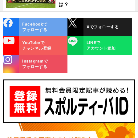
は？
cebo
X
Facebookで
Xでフォローする
ok
フォローする
uTube
LINE
YouTubeで
LINEで
チャンネル登録
アカウント追加
stagra
Instagramで
m
フォローする