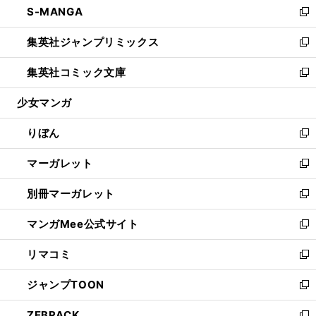
S-MANGA
く
で
ド
ィ
い
新
開
ウ
ン
ウ
し
集英社ジャンプリミックス
く
で
ド
ィ
い
新
開
ウ
ン
ウ
し
集英社コミック文庫
く
で
ド
ィ
い
新
開
ウ
ン
ウ
し
少女マンガ
く
で
ド
ィ
い
開
ウ
ン
ウ
りぼん
く
で
ド
ィ
新
開
ウ
ン
し
マーガレット
く
で
ド
い
新
開
ウ
ウ
し
別冊マーガレット
く
で
ィ
い
新
開
ン
ウ
し
マンガMee公式サイト
く
ド
ィ
い
新
ウ
ン
ウ
し
リマコミ
で
ド
ィ
い
新
開
ウ
ン
ウ
し
ジャンプTOON
く
で
ド
ィ
い
新
開
ウ
ン
ウ
し
ZEBRACK
く
で
ド