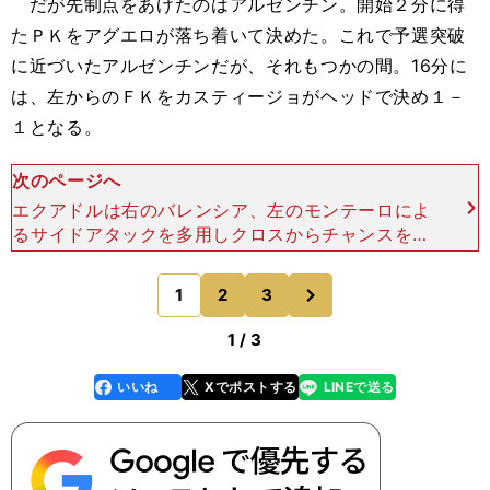
だが先制点をあげたのはアルゼンチン。開始２分に得
たＰＫをアグエロが落ち着いて決めた。これで予選突破
に近づいたアルゼンチンだが、それもつかの間。16分に
は、左からのＦＫをカスティージョがヘッドで決め１－
１となる。
次のページへ
エクアドルは右のバレンシア、左のモンテーロによ
るサイドアタックを多用しクロスからチャンスを狙
う。一方のアルゼンチンはロングシュートを積極的
に放つ。打てるチャンスには打ち、シュートで終わ
次
1
2
3
のページへ
ることを徹底した
1 / 3
いいね
Xでポストする
LINEで送る
line
faceboo
x
k