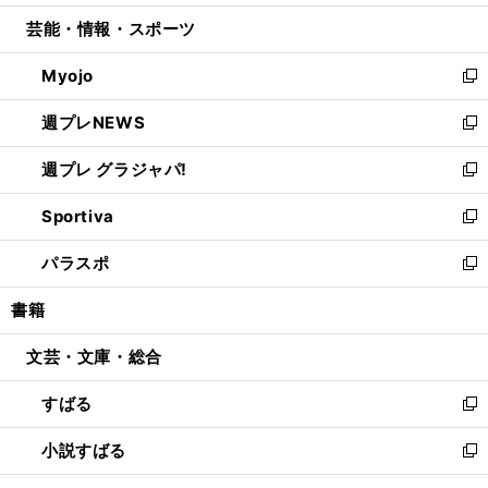
開
ウ
ン
ウ
し
芸能・情報・スポーツ
く
で
ド
ィ
い
開
ウ
ン
ウ
Myojo
く
で
ド
ィ
新
開
ウ
ン
し
週プレNEWS
く
で
ド
い
新
開
ウ
ウ
し
週プレ グラジャパ!
く
で
ィ
い
新
開
ン
ウ
し
Sportiva
く
ド
ィ
い
新
ウ
ン
ウ
し
パラスポ
で
ド
ィ
い
新
開
ウ
ン
ウ
し
書籍
く
で
ド
ィ
い
開
ウ
ン
ウ
文芸・文庫・総合
く
で
ド
ィ
開
ウ
ン
すばる
く
で
ド
新
開
ウ
し
小説すばる
く
で
い
新
開
ウ
し