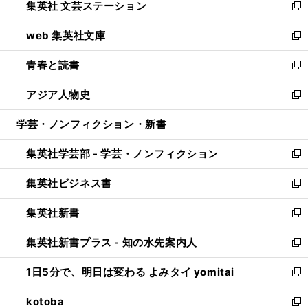
集英社 文芸ステーション
く
ィ
い
新
ン
ウ
し
web 集英社文庫
ド
ィ
い
新
ウ
ン
ウ
し
青春と読書
で
ド
ィ
い
新
開
ウ
ン
ウ
し
アジア人物史
く
で
ド
ィ
い
新
開
ウ
ン
ウ
し
学芸・ノンフィクション・新書
く
で
ド
ィ
い
開
ウ
ン
ウ
集英社学芸部 - 学芸・ノンフィクション
く
で
ド
ィ
新
開
ウ
ン
し
集英社ビジネス書
く
で
ド
い
新
開
ウ
ウ
し
集英社新書
く
で
ィ
い
新
開
ン
ウ
し
集英社新書プラス - 知の水先案内人
く
ド
ィ
い
新
ウ
ン
ウ
し
1日5分で、明日は変わる よみタイ yomitai
で
ド
ィ
い
新
開
ウ
ン
ウ
し
kotoba
く
で
ド
ィ
い
新