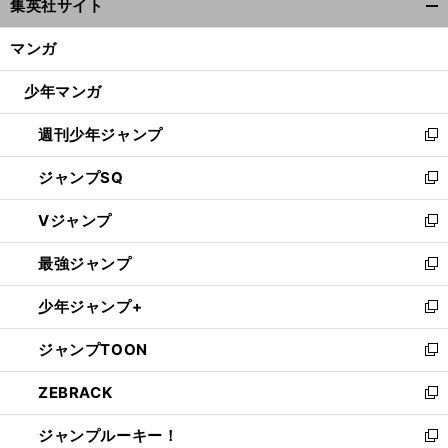
集英社サイト
ィ
開
ン
く/
マンガ
ド
閉
ウ
じ
少年マンガ
で
る
開
週刊少年ジャンプ
く
新
し
ジャンプSQ
い
新
ウ
し
Vジャンプ
ィ
い
新
ン
ウ
し
最強ジャンプ
ド
ィ
い
新
ウ
ン
ウ
し
少年ジャンプ+
で
ド
ィ
い
新
開
ウ
ン
ウ
し
ジャンプTOON
く
で
ド
ィ
い
新
開
ウ
ン
ウ
し
ZEBRACK
く
で
ド
ィ
い
新
開
ウ
ン
ウ
し
ジャンプルーキー！
く
で
ド
ィ
い
新