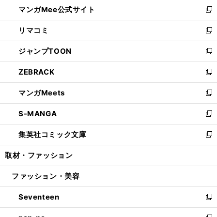
ウ
し
マンガMee公式サイト
く
ド
ィ
い
新
ウ
ン
ウ
し
リマコミ
で
ド
ィ
い
新
開
ウ
ン
ウ
し
ジャンプTOON
く
で
ド
ィ
い
新
開
ウ
ン
ウ
し
ZEBRACK
く
で
ド
ィ
い
新
開
ウ
ン
ウ
し
マンガMeets
く
で
ド
ィ
い
新
開
ウ
ン
ウ
し
S-MANGA
く
で
ド
ィ
い
新
開
ウ
ン
ウ
し
集英社コミック文庫
く
で
ド
ィ
い
新
開
ウ
ン
ウ
し
取材・ファッション
く
で
ド
ィ
い
開
ウ
ン
ウ
ファッション・美容
く
で
ド
ィ
開
ウ
ン
Seventeen
く
で
ド
新
開
ウ
し