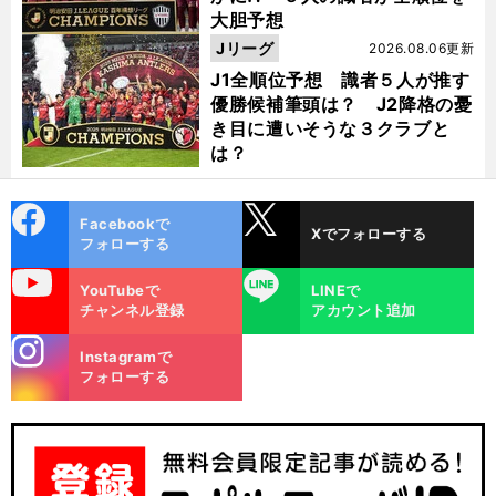
大胆予想
Jリーグ
2026.08.06更新
J1全順位予想 識者５人が推す
優勝候補筆頭は？ J2降格の憂
き目に遭いそうな３クラブと
は？
cebo
X
Facebookで
Xでフォローする
ok
フォローする
uTube
LINE
YouTubeで
LINEで
チャンネル登録
アカウント追加
stagra
Instagramで
m
フォローする