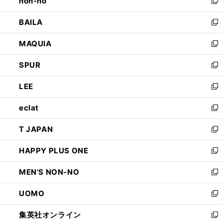
non-no
く
で
い
新
開
ウ
し
BAILA
く
ィ
い
新
ン
ウ
し
MAQUIA
ド
ィ
い
新
ウ
ン
ウ
し
SPUR
で
ド
ィ
い
新
開
ウ
ン
ウ
し
LEE
く
で
ド
ィ
い
新
開
ウ
ン
ウ
し
eclat
く
で
ド
ィ
い
新
開
ウ
ン
ウ
し
T JAPAN
く
で
ド
ィ
い
新
開
ウ
ン
ウ
し
HAPPY PLUS ONE
く
で
ド
ィ
い
新
開
ウ
ン
ウ
し
MEN'S NON-NO
く
で
ド
ィ
い
新
開
ウ
ン
ウ
し
UOMO
く
で
ド
ィ
い
新
開
ウ
ン
ウ
し
集英社オンライン
く
で
ド
ィ
い
新