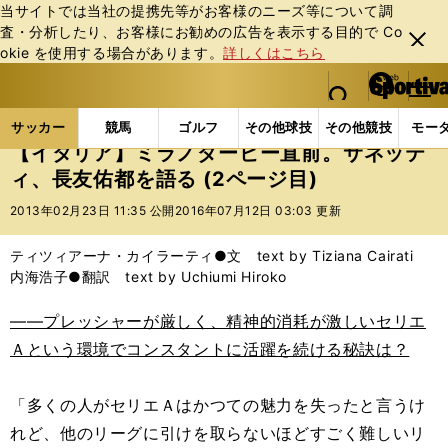
当サイトでは当社の提携先等がお客様のニーズ等について調
査・分析したり、お客様にお勧めの広告を表⽰する⽬的で Co
閉じ
okie を使⽤する場合があります。
詳しくはこちら
る
マイペ
web Sportiva (webスポルティーバ)
検索
メニュ
we
ー
サッカーの記事一覧
海外サッカー
海外サッカー
b
ジ
サッカー
競馬
ゴルフ
その他球技
その他競技
モー
ス
【イタリア】ミラノダービー直前。サネッテ
ポ
ィ、長友佑都を語る (2ページ目)
ル
テ
2013年02月23日 11:35 公開
2016年07月12日 03:03 更新
ィ
ー
ティツィアーナ・カイラーティ●文 text by Tiziana Cairati
バ
内海浩子●翻訳 text by Uchiumi Hiroko
――プレッシャーが厳しく、精神的消耗が激しいセリエ
Ａという環境でコンスタントに活躍を続ける秘訣は？
「多くの人がセリエＡはかつての魅力を失ったと言うけ
れど、他のリーグに引けを取らないほどすごく難しいリ