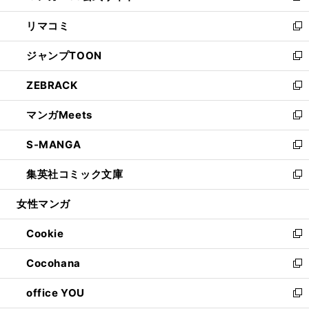
ウ
ン
ウ
し
リマコミ
で
ド
ィ
い
新
開
ウ
ン
ウ
し
ジャンプTOON
く
で
ド
ィ
い
新
開
ウ
ン
ウ
し
ZEBRACK
く
で
ド
ィ
い
新
開
ウ
ン
ウ
し
マンガMeets
く
で
ド
ィ
い
新
開
ウ
ン
ウ
し
S-MANGA
く
で
ド
ィ
い
新
開
ウ
ン
ウ
し
集英社コミック文庫
く
で
ド
ィ
い
新
開
ウ
ン
ウ
し
女性マンガ
く
で
ド
ィ
い
開
ウ
ン
ウ
Cookie
く
で
ド
ィ
新
開
ウ
ン
し
Cocohana
く
で
ド
い
新
開
ウ
ウ
し
office YOU
く
で
ィ
い
新
開
ン