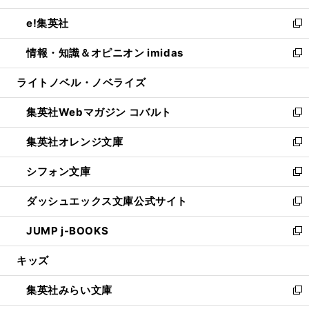
開
ウ
ン
ウ
し
e!集英社
く
で
ド
ィ
い
新
開
ウ
ン
ウ
し
情報・知識＆オピニオン imidas
く
で
ド
ィ
い
新
開
ウ
ン
ウ
し
ライトノベル・ノベライズ
く
で
ド
ィ
い
開
ウ
ン
ウ
集英社Webマガジン コバルト
く
で
ド
ィ
新
開
ウ
ン
し
集英社オレンジ文庫
く
で
ド
い
新
開
ウ
ウ
し
シフォン文庫
く
で
ィ
い
新
開
ン
ウ
し
ダッシュエックス文庫公式サイト
く
ド
ィ
い
新
ウ
ン
ウ
し
JUMP j-BOOKS
で
ド
ィ
い
新
開
ウ
ン
ウ
し
キッズ
く
で
ド
ィ
い
開
ウ
ン
ウ
集英社みらい文庫
く
で
ド
ィ
新
開
ウ
ン
し