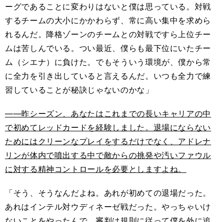
ーグであることに変わりはないと僕は思っている。対戦
するチームの大小にかかわらず、常に高い集中を求めら
れるんだ。降格ゾーンのチームとの対戦ですら上位チー
ムは苦しんでいる。つい最近、僕らも最下位にいたチー
ム（シエナ）に負けた。でもそういう環境が、僕から常
に全力を引き出していると言えるんだ。いつも全力で練
習していることが秘訣じゃないのかな」
――昨シーズン、あなたはこれまでの長いキャリアの中
で初めてレッドカードを経験しました。退場にならない
ためにはクリーンなプレイをするだけでなく、アドレナ
リンが体内で噴出する中で敵からの挑発や汚いファウル
に対する精神コントロールを必要としますよね。
「そう、そうなんだよね。あれが初めての退場だった。
あれはインテル対ウディネーゼ戦だった。やっちゃいけ
ないことをやったんで、審判は規則に従って僕を外に追