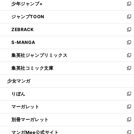
少年ジャンプ+
く
で
ド
ィ
い
新
開
ウ
ン
ウ
し
ジャンプTOON
く
で
ド
ィ
い
新
開
ウ
ン
ウ
し
ZEBRACK
く
で
ド
ィ
い
新
開
ウ
ン
ウ
し
S-MANGA
く
で
ド
ィ
い
新
開
ウ
ン
ウ
し
集英社ジャンプリミックス
く
で
ド
ィ
い
新
開
ウ
ン
ウ
し
集英社コミック文庫
く
で
ド
ィ
い
新
開
ウ
ン
ウ
し
少女マンガ
く
で
ド
ィ
い
開
ウ
ン
ウ
りぼん
く
で
ド
ィ
新
開
ウ
ン
し
マーガレット
く
で
ド
い
新
開
ウ
ウ
し
別冊マーガレット
く
で
ィ
い
新
開
ン
ウ
し
マンガMee公式サイト
く
ド
ィ
い
新