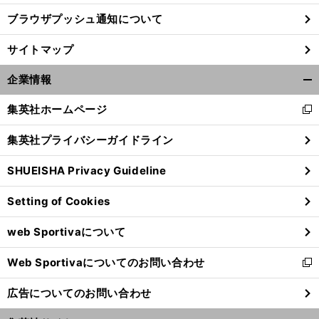
ブラウザプッシュ通知について
前
へ
サイトマップ
企業情報
開
く/
集英社ホームページ
新
閉
し
じ
集英社プライバシーガイドライン
い
る
ウ
SHUEISHA Privacy Guideline
ィ
ン
Setting of Cookies
ド
ウ
web Sportivaについて
で
開
Web Sportivaについてのお問い合わせ
く
新
し
広告についてのお問い合わせ
い
ウ