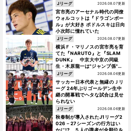
Jリーグ
2026.08.07更新
宮市亮のアーセナル時代の同僚
ウォルコットは『ドラゴンボー
ル』が大好き ポドルスキは日向
小次郎に憧れていた
Jリーグ
2026.08.07更新
横浜Ｆ・マリノスの宮市亮を育
てた『NARUTO』と『SLAM
DUNK』 中京大中京の同級
生・木原龍一は"ジャンプ係"だ
った
Jリーグ
2026.08.06更新
サッカー日本代表と無縁のＪリ
ーグ 24年ぶりゴールデン生中
継の開幕戦でヘタな試合は見せ
られない
Jリーグ
2026.08.06更新
秋春制が導入されたJ1リーグ2
026－27シーズンの行方はい
かに!? ５人の識者が全順位を