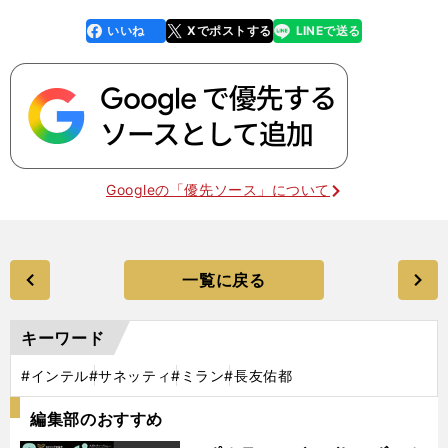
いいね
Xでポストする
LINEで送る
line
faceboo
x
k
Googleの「優先ソース」について
一覧に戻る
キーワード
#インテル
#サネッティ
#ミラン
#長友佑都
編集部のおすすめ