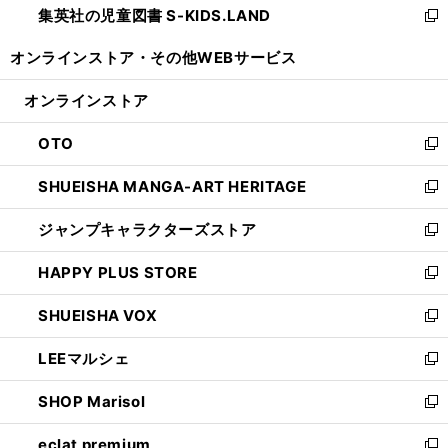
集英社の児童図書 S-KIDS.LAND
く
で
ド
い
新
開
ウ
ウ
し
オンラインストア・
その他WEBサービス
く
で
ィ
い
開
ン
ウ
オンラインストア
く
ド
ィ
ウ
ン
OTO
で
ド
新
開
ウ
し
SHUEISHA MANGA-ART HERITAGE
く
で
い
新
開
ウ
し
ジャンプキャラクターズストア
く
ィ
い
新
ン
ウ
し
HAPPY PLUS STORE
ド
ィ
い
新
ウ
ン
ウ
し
SHUEISHA VOX
で
ド
ィ
い
新
開
ウ
ン
ウ
し
LEEマルシェ
く
で
ド
ィ
い
新
開
ウ
ン
ウ
し
SHOP Marisol
く
で
ド
ィ
い
新
開
ウ
ン
ウ
し
eclat premium
く
で
ド
ィ
い