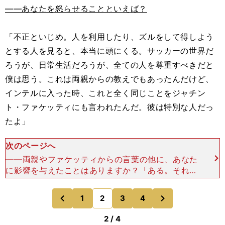
――あなたを怒らせることといえば？
「不正といじめ。人を利用したり、ズルをして得しよう
とする人を見ると、本当に頭にくる。サッカーの世界だ
ろうが、日常生活だろうが、全ての人を尊重すべきだと
僕は思う。これは両親からの教えでもあったんだけど、
インテルに入った時、これと全く同じことをジャチン
ト・ファケッティにも言われたんだ。彼は特別な人だっ
たよ」
次のページへ
――両親やファケッティからの言葉の他に、あなた
に影響を与えたことはありますか？「ある。それは
映画や本のフレーズとか、誰かに何かを言われたこ
ととかそういうことではなくて、プピ財団（恵まれ
次
1
2
3
4
のページへ
のページへ
ない子供たち
前
2 / 4