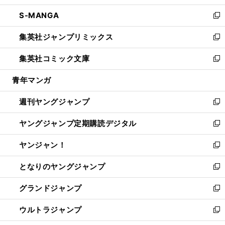
開
ウ
ン
ウ
し
S-MANGA
く
で
ド
ィ
い
新
開
ウ
ン
ウ
し
集英社ジャンプリミックス
く
で
ド
ィ
い
新
開
ウ
ン
ウ
し
集英社コミック文庫
く
で
ド
ィ
い
新
開
ウ
ン
ウ
し
青年マンガ
く
で
ド
ィ
い
開
ウ
ン
ウ
週刊ヤングジャンプ
く
で
ド
ィ
新
開
ウ
ン
し
ヤングジャンプ定期購読デジタル
く
で
ド
い
新
開
ウ
ウ
し
ヤンジャン！
く
で
ィ
い
新
開
ン
ウ
し
となりのヤングジャンプ
く
ド
ィ
い
新
ウ
ン
ウ
し
グランドジャンプ
で
ド
ィ
い
新
開
ウ
ン
ウ
し
ウルトラジャンプ
く
で
ド
ィ
い
新
開
ウ
ン
ウ
し