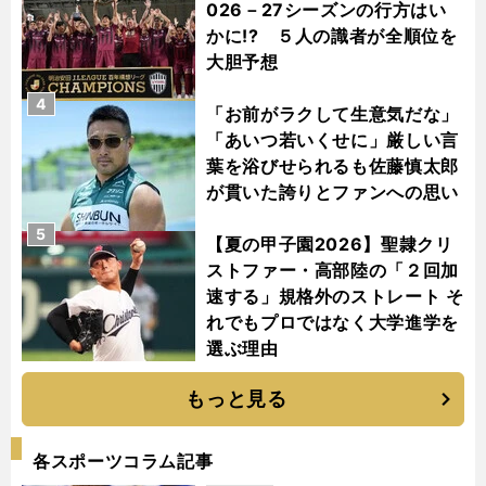
026－27シーズンの行方はい
かに!? ５人の識者が全順位を
大胆予想
4
「お前がラクして生意気だな」
「あいつ若いくせに」厳しい言
葉を浴びせられるも佐藤慎太郎
が貫いた誇りとファンへの思い
5
【夏の甲子園2026】聖隷クリ
ストファー・高部陸の「２回加
速する」規格外のストレート そ
れでもプロではなく大学進学を
選ぶ理由
もっと見る
各スポーツコラム記事