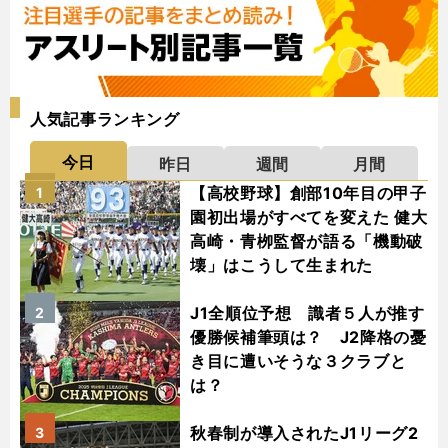
人気記事ランキング
今日
昨日
週間
月間
【高校野球】創部10年目の甲子
1
園初出場がすべてを変えた 健大
高崎・青栁監督が語る「機動破
壊」はこうして生まれた
J1全順位予想 識者５人が推す
2
優勝候補筆頭は？ J2降格の憂
き目に遭いそうな３クラブと
は？
秋春制が導入されたJ1リーグ2
3