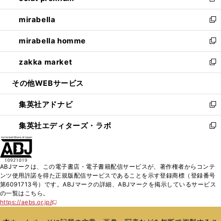
新
開
ウ
ン
ウ
し
mirabella
く
で
ド
ィ
い
新
開
ウ
ン
ウ
し
mirabella homme
く
で
ド
ィ
い
新
開
ウ
ン
ウ
し
zakka market
く
で
ド
ィ
い
新
開
ウ
ン
ウ
し
その他WEBサービス
く
で
ド
ィ
い
開
ウ
ン
ウ
集英社アドナビ
く
で
ド
ィ
新
開
ウ
ン
し
集英社エディターズ・ラボ
く
で
ド
い
新
開
ウ
ウ
し
く
で
ィ
い
開
ン
ウ
ABJマークは、この電子書店・電子書籍配信サービスが、著作権者からコンテ
く
ド
ィ
ンツ使用許諾を得た正規版配信サービスであることを示す登録商標（登録番号
ウ
ン
第6091713号）です。ABJマークの詳細、ABJマークを掲示しているサービス
で
ド
の一覧はこちら。
開
ウ
https://aebs.or.jp/
新
く
で
し
い
開