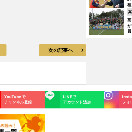
種
ィ
高
起
高
が
員
み
次の記事へ
Instagra
LINE
YouTubeで
LINEで
Inst
m
チャンネル登録
アカウント追加
フォ