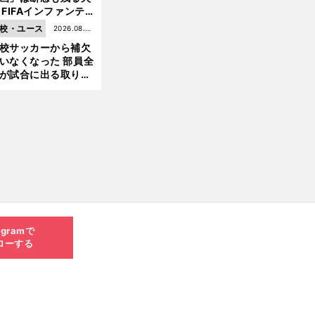
 FIFAインファンテ
ーノ会長体制に何が
校・ユース
2026.08.05
きているのか
校サッカーから補欠
更新
いなくなった 部員全
が試合に出る取り組
が進んでいる
agramで
ローする