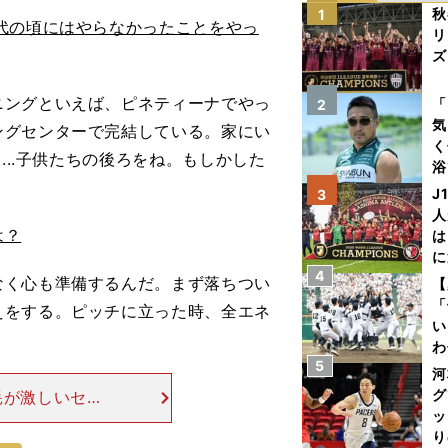
秋
1
代の頃にはやらなかったことをやっ
リ
ズ
を
ニングといえば、ピネティーナでやっ
「
2
気
ングセンターで完結している。家にい
く
...子供たちの後ろをね。もしかした
浴
太
J
3
ァ
人
は？
は
に
4
と
なく心も準備するんだ。まず落ちつい
【
「
えをする。ピッチに立った時、全エネ
い
わ
5
だ
河
グ
耗が激しいセリ
ッ
「多くの人がセ
り
グに引けを取ら