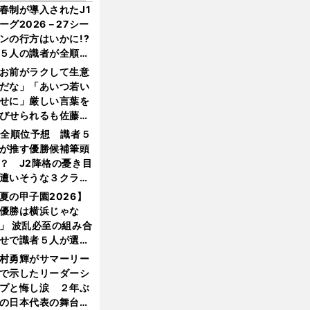
春制が導入されたJ1
ーグ2026－27シー
ンの行方はいかに!?
５人の識者が全順位
大胆予想
お前がラクして生意
だな」「あいつ若い
せに」厳しい言葉を
びせられるも佐藤慎
郎が貫いた誇りとフ
1全順位予想 識者５
ンへの思い
が推す優勝候補筆頭
？ J2降格の憂き目
遭いそうな３クラブ
は？
夏の甲子園2026】
優勝は横浜じゃな
」 波乱必至の組み合
せで識者５人が選ん
優勝校はここだ！
村勇輝がサマーリー
で示したリーダーシ
プと悔し涙 ２年ぶ
の日本代表の舞台を