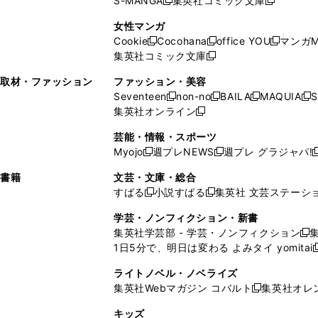
S-MANGA
集英社コミック文庫
し
新
し
新
ィ
ン
ィ
で
開
開
で
い
し
い
し
ン
ド
ン
女性マンガ
開
く
く
開
ウ
い
ウ
い
ド
ウ
ド
Cookie
Cocohana
office YOU
マンガM
く
く
新
新
新
ィ
ウ
ィ
ウ
ウ
で
ウ
集英社コミック文庫
し
新
し
し
ン
ィ
ン
ィ
で
開
で
い
し
い
い
ド
ン
ド
ン
取材・ファッション
ファッション・美容
開
く
開
ウ
い
ウ
ウ
ウ
ド
ウ
ド
Seventeen
non-no
BAILA
MAQUIA
S
く
く
新
新
新
新
ィ
ウ
ィ
ィ
で
ウ
で
ウ
集英社オンライン
し
新
し
し
し
ン
ィ
ン
ン
開
で
開
で
い
し
い
い
い
ド
ン
ド
ド
芸能・情報・スポーツ
く
開
く
開
ウ
い
ウ
ウ
ウ
ウ
ド
ウ
ウ
Myojo
週プレNEWS
週プレ グラジャパ!
く
く
新
新
新
ィ
ウ
ィ
ィ
ィ
で
ウ
で
で
し
し
ン
ィ
ン
ン
ン
書籍
文芸・文庫・総合
開
で
開
開
い
い
ド
ン
ド
ド
ド
すばる
小説すばる
集英社 文芸ステーシ
く
開
く
く
新
新
ウ
ウ
ウ
ド
ウ
ウ
ウ
く
し
し
ィ
ィ
学芸・ノンフィクション・新書
で
ウ
で
で
で
い
い
ン
ン
集英社学芸部 - 学芸・ノンフィクション
開
で
開
開
開
新
ウ
ウ
ド
ド
1日5分で、明日は変わる よみタイ yomitai
く
開
く
く
く
し
新
ィ
ィ
ウ
ウ
く
い
ン
ン
ライトノベル・ノベライズ
で
で
ウ
ド
ド
集英社Webマガジン コバルト
集英社オレ
開
開
新
ィ
ウ
ウ
く
く
し
ン
キッズ
で
で