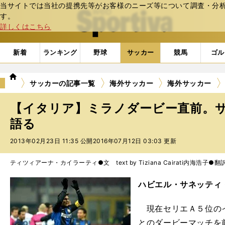
当サイトでは当社の提携先等がお客様のニーズ等について調査・分析し
web Sportiva (webスポルティーバ)
す。
詳しくはこちら
新着
ランキング
野球
サッカー
競馬
ゴル
we
サッカーの記事一覧
海外サッカー
海外サッカー
b
ス
【イタリア】ミラノダービー直前。
ポ
ル
語る
テ
2013年02月23日 11:35 公開
2016年07月12日 03:03 更新
ィ
ー
バ
ティツィアーナ・カイラーティ●文 text by Tiziana Cairati
内海浩子●翻訳 te
ハビエル・サネッティ
現在セリエＡ５位の
とのダービーマッチを