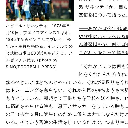
男"サネッティが、自
友佑都について語った
ハビエル・サネッティ 1973年８
――あなたは今年40
月10日、ブエノスアイレス生まれ。
や欧州のハイレベルな
1995年からインテルでプレイ、99
ム練習以外で、例えば
年から主将を務める。インテルでの
こだわりをもって体を
公式戦出場は800試合を超える。ア
ルゼンチン代表（photo by
「それがヒミツは何も
SINO/FOOTBALL PRESS）
体をくれたんだろうね
然るべきことはきちんとやっている。それが見返りをく
はトレーニングを怠らない。それから気の持ちようも大
もうとしている。朝起きて子供たちを学校へ送る時も、
に宿題をやらせる時も、息子とサッカーをしている時も...
の子（去年５月に誕生）のために僕らは大忙しなんだけ
いる。そういう普通の生活をしているだけで、つまり特