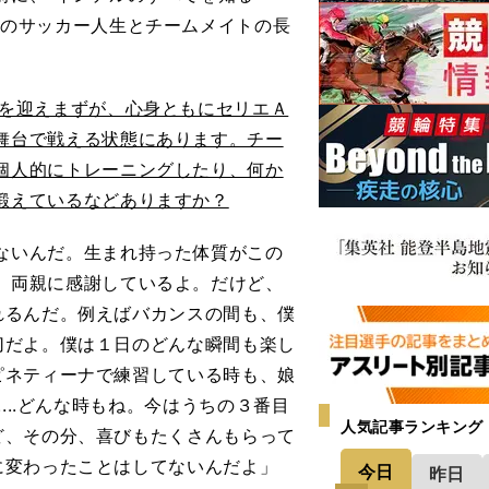
らのサッカー人生とチームメイトの長
。
歳を迎えまずが、心身ともにセリエＡ
舞台で戦える状態にあります。チー
個人的にトレーニングしたり、何か
鍛えているなどありますか？
ないんだ。生まれ持った体質がこの
。両親に感謝しているよ。だけど、
れるんだ。例えばバカンスの間も、僕
切だよ。僕は１日のどんな瞬間も楽し
ピネティーナで練習している時も、娘
...どんな時もね。今はうちの３番目
人気記事ランキング
ど、その分、喜びもたくさんもらって
に変わったことはしてないんだよ」
今日
昨日