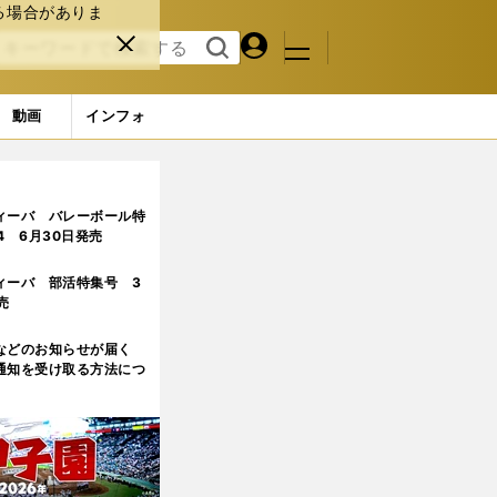
る場合がありま
マイペ
閉じ
検索
メニュ
ー
る
す
ジ
る
動画
インフォ
ィーバ バレーボール特
.4 6月30日発売
ィーバ 部活特集号 3
売
などのお知らせが届く
通知を受け取る方法につ