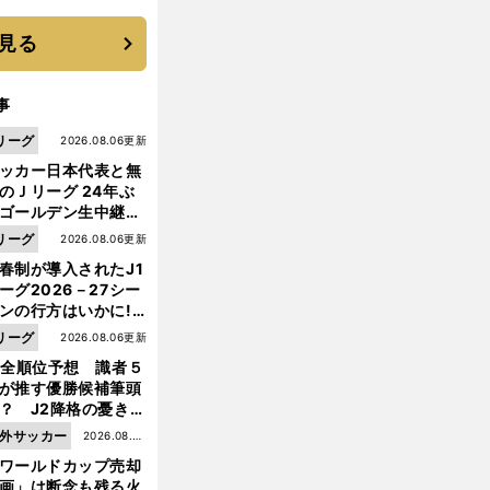
に３年目のNBA挑戦
続く
見る
事
リーグ
2026.08.06更新
ッカー日本代表と無
のＪリーグ 24年ぶ
ゴールデン生中継の
幕戦でヘタな試合は
リーグ
2026.08.06更新
せられない
春制が導入されたJ1
ーグ2026－27シー
ンの行方はいかに!?
５人の識者が全順位
リーグ
2026.08.06更新
大胆予想
1全順位予想 識者５
が推す優勝候補筆頭
？ J2降格の憂き目
前
遭いそうな３クラブ
へ
外サッカー
2026.08.05
は？
ワールドカップ売却
更新
画」は断念も残る火