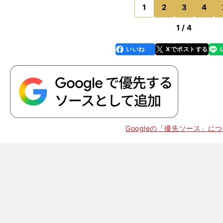
ないほどすごく難しい
1
2
3
4
のページへ
1 / 4
いいね
Xでポストする
line
faceboo
x
k
Googleの「優先ソース」に
】