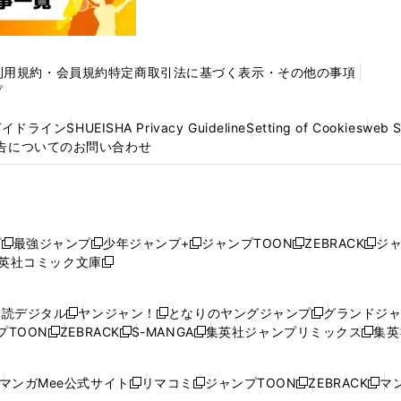
利用規約・会員規約
特定商取引法に基づく表示・その他の事項
プ
ガイドライン
SHUEISHA Privacy Guideline
Setting of Cookies
web 
告についてのお問い合わせ
プ
最強ジャンプ
少年ジャンプ+
ジャンプTOON
ZEBRACK
ジ
新
新
新
新
新
英社コミック文庫
し
新
し
し
し
し
い
い
し
い
い
い
ウ
ウ
い
ウ
ウ
ウ
購読デジタル
ヤンジャン！
となりのヤングジャンプ
グランドジ
新
新
新
ィ
ィ
ウ
ィ
ィ
ィ
プTOON
ZEBRACK
S-MANGA
集英社ジャンプリミックス
集英
新
し
新
し
新
し
新
ン
ン
ィ
ン
ン
ン
し
い
し
い
し
い
し
ド
ド
ン
ド
ド
ド
い
ウ
い
ウ
い
ウ
い
ウ
ウ
ド
ウ
ウ
ウ
マンガMee公式サイト
リマコミ
ジャンプTOON
ZEBRACK
マン
新
新
新
新
ウ
ィ
ウ
ィ
ウ
ィ
ウ
で
で
ウ
で
で
で