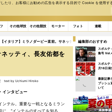
たり、お客様にお勧めの広告を表⽰する⽬的で Cookie を使⽤す
フ
その他球技
その他競技
モーター
フォト
連載
【イタリア】ミラノダービー直前。サネッティ、長友佑都を語る
編集部のおすすめ
スポルテ
サネッティ、長友佑都を
集号 Vol
スポルテ
月16日発
最新記事
xt by Uchiumi Hiroko
プッシュ
いて
・インタビュー
インテル。重要な一戦となるミラン
前に、"インテルのすべてを知る