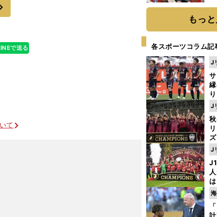
次
糧
は
もっと
各スポーツコラム記
LINEで送る
J
サ
縁
り
開
J
見
秋
ついて
リ
ズ
J
を
J
人
は
アーセナルは再び頂点を狙える位置に返り咲けるか
に
海
と
「
計