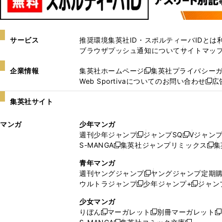
サービス
推奨環境
集英社ID・スポルティーバIDとは
ブラウザプッシュ通知について
サイトマッ
企業情報
集英社ホームページ
集英社プライバシー
新
Web Sportivaについてのお問い合わせ
広
し
新
い
し
集英社サイト
ウ
い
ィ
ウ
マンガ
少年マンガ
ン
ィ
週刊少年ジャンプ
ジャンプSQ
Vジャン
ド
ン
新
新
S-MANGA
集英社ジャンプリミックス
集
ウ
ド
新
し
し
新
で
ウ
し
い
い
し
青年マンガ
開
で
い
ウ
ウ
い
週刊ヤングジャンプ
ヤングジャンプ定期
新
く
開
ウ
ィ
ィ
ウ
ウルトラジャンプ
少年ジャンプ+
ジャン
新
し
新
く
ィ
ン
ン
ィ
し
い
し
ン
ド
ド
ン
少女マンガ
い
ウ
い
ド
ウ
ウ
ド
りぼん
マーガレット
別冊マーガレット
新
新
新
ウ
ィ
ウ
ウ
で
で
ウ