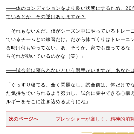
――体のコンディションをより良い状態にするため、20
ているとか、その逆はありますか？
「それもないんだ。僕がシーズン中にやっているトレー
ているチームとの練習だけ。だから体づくりはトレーニ
る時は何もやってない。あ、そうか、家でも走ってるな...
らそれが効いているのかな（笑）」
――試合前は寝られないという選手がいますが、あなた
「ぐっすり寝てる。全く問題なし。試合前は、体だけで
た気持ちでいられるよう努力し、試合に集中できる心構
ルギーをそこに注ぎ込めるようにね」
次のページへ
――プレッシャーが厳しく、精神的消
エＡという環境でコンスタントに活躍を続ける秘訣は？
リエＡはかつての魅力を失ったと言うけれど、他のリー