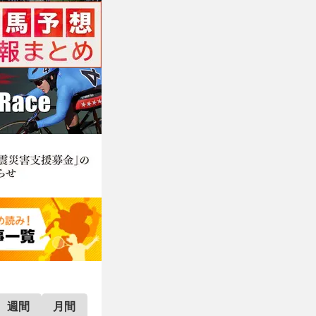
週間
月間