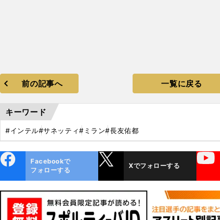
前の記事へ
一覧に戻る
キーワード
#インテル
#サネッティ
#ミラン
#長友佑都
ebo
X
YouTube
Facebookで
Xでフォローする
ok
フォローする