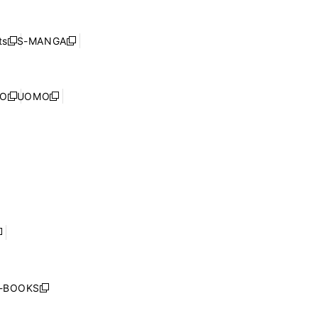
し
ン
ィ
開
い
ド
ン
く
ウ
ウ
ド
s
S-MANGA
新
新
ィ
で
ウ
し
し
ン
開
で
い
い
ド
く
開
ウ
ウ
ウ
NO
UOMO
く
新
新
ィ
ィ
で
し
し
ン
ン
開
い
い
ド
ド
く
ウ
ウ
ウ
ウ
ィ
ィ
で
で
ン
ン
開
開
ド
ド
く
く
ウ
ウ
で
で
開
開
く
く
し
い
ウ
j-BOOKS
新
ィ
し
ン