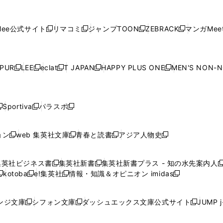
し
し
し
し
し
ィ
ン
ィ
ン
ィ
ン
ィ
開
開
で
開
開
開
い
い
い
い
い
ン
ド
ン
ド
ン
ド
ン
く
く
開
く
く
く
ウ
ウ
ウ
ウ
ウ
ド
ウ
ド
ウ
ド
ウ
ド
ee公式サイト
リマコミ
ジャンプTOON
ZEBRACK
マンガMeet
く
新
新
新
新
ィ
ィ
ィ
ィ
ィ
ウ
で
ウ
で
ウ
で
ウ
し
し
し
し
ン
ン
ン
ン
ン
で
開
で
開
で
開
で
い
い
い
い
ド
ド
ド
ド
ド
開
く
開
く
開
く
開
ウ
ウ
ウ
ウ
ウ
ウ
ウ
ウ
ウ
PUR
LEE
eclat
T JAPAN
HAPPY PLUS ONE
MEN'S NON-
く
く
く
く
新
新
新
新
新
ィ
ィ
ィ
ィ
で
で
で
で
で
し
し
し
し
し
ン
ン
ン
ン
開
開
開
開
開
い
い
い
い
い
ド
ド
ド
ド
く
く
く
く
く
ウ
ウ
ウ
ウ
ウ
ウ
ウ
ウ
ウ
Sportiva
パラスポ
新
新
ィ
ィ
ィ
ィ
ィ
で
で
で
で
し
し
し
ン
ン
ン
ン
ン
開
開
開
開
い
い
い
ド
ド
ド
ド
ド
ョン
web 集英社文庫
青春と読書
アジア人物史
く
く
く
く
新
新
新
新
ウ
ウ
ウ
ウ
ウ
ウ
ウ
ウ
し
し
し
し
ィ
ィ
ィ
で
で
で
で
で
い
い
い
い
ン
ン
ン
集英社ビジネス書
集英社新書
集英社新書プラス - 知の水先案内人
開
開
開
開
開
新
新
新
ウ
ウ
ウ
ウ
ド
ド
ド
kotoba
e!集英社
情報・知識＆オピニオン imidas
く
く
く
く
く
新
し
新
し
新
ィ
ィ
ィ
ィ
ウ
ウ
ウ
し
し
い
し
い
し
ン
ン
ン
ン
で
で
で
い
い
ウ
い
ウ
い
ド
ド
ド
ド
ンジ文庫
シフォン文庫
ダッシュエックス文庫公式サイト
JUMP 
開
開
開
新
新
新
ウ
ウ
ィ
ウ
ィ
ウ
ウ
ウ
ウ
ウ
く
く
く
し
し
し
ィ
ィ
ン
ィ
ン
ィ
で
で
で
で