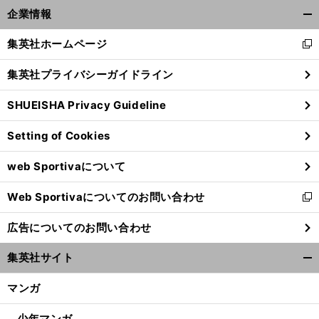
】
、
前
企業情報
へ
開
く/
集英社ホームページ
新
閉
し
じ
集英社プライバシーガイドライン
い
る
ウ
SHUEISHA Privacy Guideline
ィ
ン
Setting of Cookies
ド
ウ
web Sportivaについて
で
開
Web Sportivaについてのお問い合わせ
く
新
し
広告についてのお問い合わせ
い
ウ
集英社サイト
ィ
開
ン
く/
マンガ
ド
閉
ウ
じ
少年マンガ