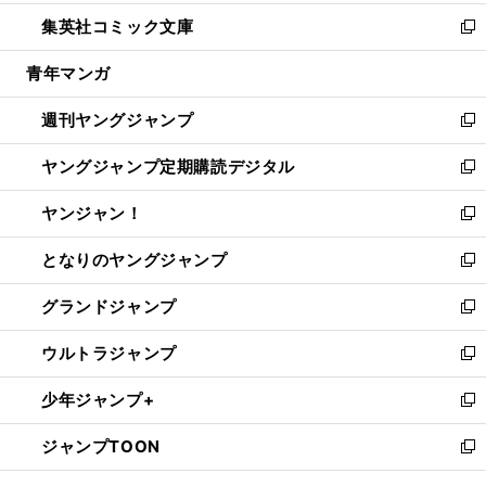
開
ウ
ン
ウ
し
集英社コミック文庫
く
で
ド
ィ
い
新
開
ウ
ン
ウ
し
青年マンガ
く
で
ド
ィ
い
開
ウ
ン
ウ
週刊ヤングジャンプ
く
で
ド
ィ
新
開
ウ
ン
し
ヤングジャンプ定期購読デジタル
く
で
ド
い
新
開
ウ
ウ
し
ヤンジャン！
く
で
ィ
い
新
開
ン
ウ
し
となりのヤングジャンプ
く
ド
ィ
い
新
ウ
ン
ウ
し
グランドジャンプ
で
ド
ィ
い
新
開
ウ
ン
ウ
し
ウルトラジャンプ
く
で
ド
ィ
い
新
開
ウ
ン
ウ
し
少年ジャンプ+
く
で
ド
ィ
い
新
開
ウ
ン
ウ
し
ジャンプTOON
く
で
ド
ィ
い
新
開
ウ
ン
ウ
し