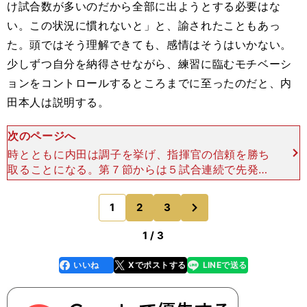
け試合数が多いのだから全部に出ようとする必要はな
い。この状況に慣れないと」と、諭されたこともあっ
た。頭ではそう理解できても、感情はそうはいかない。
少しずつ自分を納得させながら、練習に臨むモチベーシ
ョンをコントロールするところまでに至ったのだと、内
田本人は説明する。
次のページへ
時とともに内田は調子を挙げ、指揮官の信頼を勝ち
取ることになる。第７節からは５試合連続で先発出
場。第12節、11月３日のホッフェンハイム戦では念
願のブンデス初ゴールをあげる。こぼれ球を押し込
次
1
2
3
のページへ
んだ形のゴー
1 / 3
いいね
Xでポストする
LINEで送る
line
faceboo
x
k