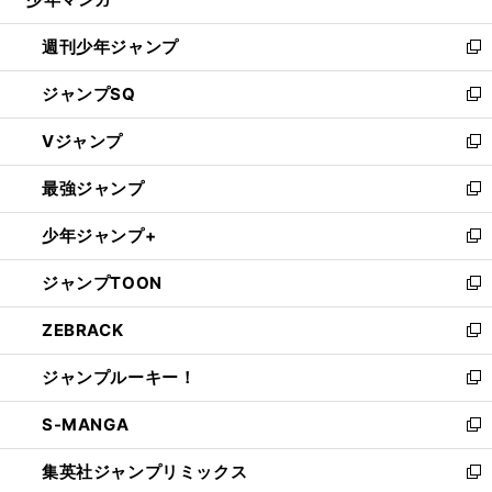
で
る
開
週刊少年ジャンプ
く
新
し
ジャンプSQ
い
新
ウ
し
Vジャンプ
ィ
い
新
ン
ウ
し
最強ジャンプ
ド
ィ
い
新
ウ
ン
ウ
し
少年ジャンプ+
で
ド
ィ
い
新
開
ウ
ン
ウ
し
ジャンプTOON
く
で
ド
ィ
い
新
開
ウ
ン
ウ
し
ZEBRACK
く
で
ド
ィ
い
新
開
ウ
ン
ウ
し
ジャンプルーキー！
く
で
ド
ィ
い
新
開
ウ
ン
ウ
し
S-MANGA
く
で
ド
ィ
い
新
開
ウ
ン
ウ
し
集英社ジャンプリミックス
く
で
ド
ィ
い
新