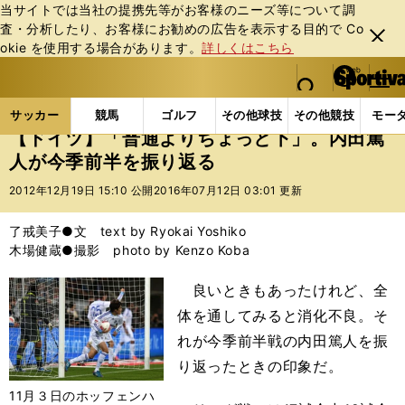
当サイトでは当社の提携先等がお客様のニーズ等について調
査・分析したり、お客様にお勧めの広告を表⽰する⽬的で Co
閉じ
okie を使⽤する場合があります。
詳しくはこちら
る
マイペ
web Sportiva (webスポルティーバ)
検索
メニュ
we
ー
サッカーの記事一覧
海外サッカー
海外サッカー
b
ジ
サッカー
競馬
ゴルフ
その他球技
その他競技
モー
ス
【ドイツ】「普通よりちょっと下」。内田篤
ポ
人が今季前半を振り返る
ル
テ
2012年12月19日 15:10 公開
2016年07月12日 03:01 更新
ィ
ー
了戒美子●文 text by Ryokai Yoshiko
バ
木場健蔵●撮影 photo by Kenzo Koba
良いときもあったけれど、全
体を通してみると消化不良。そ
れが今季前半戦の内田篤人を振
り返ったときの印象だ。
11月３日のホッフェンハ