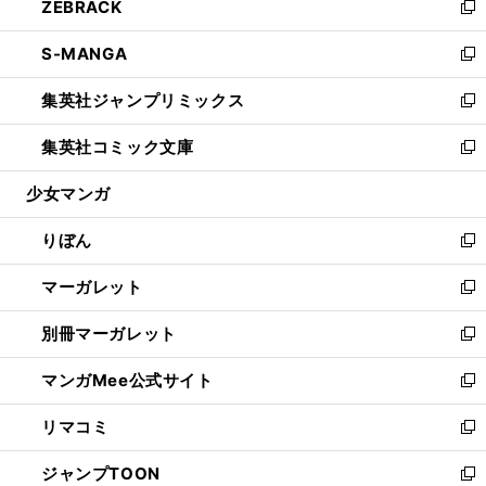
ZEBRACK
く
で
ド
ィ
い
新
開
ウ
ン
ウ
し
S-MANGA
く
で
ド
ィ
い
新
開
ウ
ン
ウ
し
集英社ジャンプリミックス
く
で
ド
ィ
い
新
開
ウ
ン
ウ
し
集英社コミック文庫
く
で
ド
ィ
い
新
開
ウ
ン
ウ
し
少女マンガ
く
で
ド
ィ
い
開
ウ
ン
ウ
りぼん
く
で
ド
ィ
新
開
ウ
ン
し
マーガレット
く
で
ド
い
新
開
ウ
ウ
し
別冊マーガレット
く
で
ィ
い
新
開
ン
ウ
し
マンガMee公式サイト
く
ド
ィ
い
新
ウ
ン
ウ
し
リマコミ
で
ド
ィ
い
新
開
ウ
ン
ウ
し
ジャンプTOON
く
で
ド
ィ
い
新