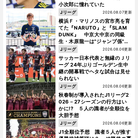
小次郎に憧れていた
Jリーグ
2026.08.07更新
横浜Ｆ・マリノスの宮市亮を育
てた『NARUTO』と『SLAM
DUNK』 中京大中京の同級
生・木原龍一は"ジャンプ係"だ
った
Jリーグ
2026.08.06更新
サッカー日本代表と無縁のＪリ
ーグ 24年ぶりゴールデン生中
継の開幕戦でヘタな試合は見せ
られない
Jリーグ
2026.08.06更新
秋春制が導入されたJ1リーグ2
026－27シーズンの行方はい
かに!? ５人の識者が全順位を
大胆予想
Jリーグ
2026.08.06更新
J1全順位予想 識者５人が推す