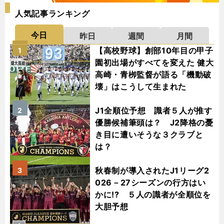
人気記事ランキング
今日
昨日
週間
月間
【高校野球】創部10年目の甲子
1
園初出場がすべてを変えた 健大
高崎・青栁監督が語る「機動破
壊」はこうして生まれた
J1全順位予想 識者５人が推す
2
優勝候補筆頭は？ J2降格の憂
き目に遭いそうな３クラブと
は？
秋春制が導入されたJ1リーグ2
3
026－27シーズンの行方はい
かに!? ５人の識者が全順位を
大胆予想