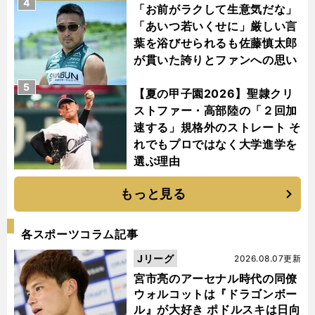
4
「お前がラクして生意気だな」
「あいつ若いくせに」厳しい言
葉を浴びせられるも佐藤慎太郎
が貫いた誇りとファンへの思い
5
【夏の甲子園2026】聖隷クリ
ストファー・高部陸の「２回加
速する」規格外のストレート そ
れでもプロではなく大学進学を
選ぶ理由
もっと見る
各スポーツコラム記事
Jリーグ
2026.08.07更新
宮市亮のアーセナル時代の同僚
ウォルコットは『ドラゴンボー
ル』が大好き ポドルスキは日向