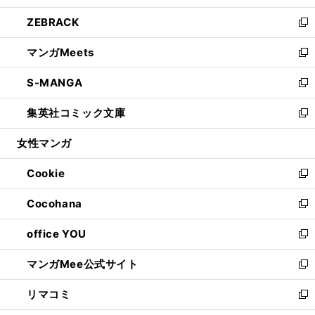
開
ウ
ン
ウ
し
ZEBRACK
く
で
ド
ィ
い
新
開
ウ
ン
ウ
し
マンガMeets
く
で
ド
ィ
い
新
開
ウ
ン
ウ
し
S-MANGA
く
で
ド
ィ
い
新
開
ウ
ン
ウ
し
集英社コミック文庫
く
で
ド
ィ
い
新
開
ウ
ン
ウ
し
女性マンガ
く
で
ド
ィ
い
開
ウ
ン
ウ
Cookie
く
で
ド
ィ
新
開
ウ
ン
し
Cocohana
く
で
ド
い
新
開
ウ
ウ
し
office YOU
く
で
ィ
い
新
開
ン
ウ
し
マンガMee公式サイト
く
ド
ィ
い
新
ウ
ン
ウ
し
リマコミ
で
ド
ィ
い
新
開
ウ
ン
ウ
し