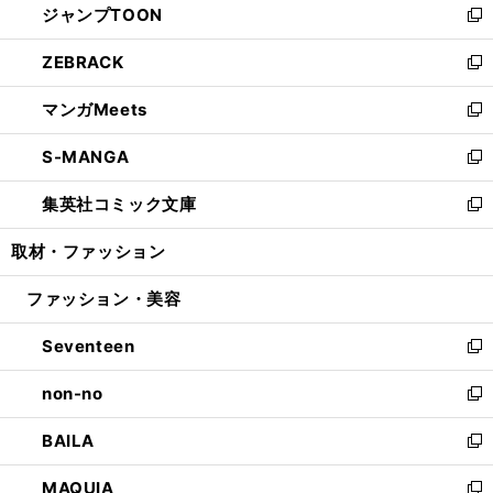
ジャンプTOON
く
で
ド
ィ
い
新
開
ウ
ン
ウ
し
ZEBRACK
く
で
ド
ィ
い
新
開
ウ
ン
ウ
し
マンガMeets
く
で
ド
ィ
い
新
開
ウ
ン
ウ
し
S-MANGA
く
で
ド
ィ
い
新
開
ウ
ン
ウ
し
集英社コミック文庫
く
で
ド
ィ
い
新
開
ウ
ン
ウ
し
取材・ファッション
く
で
ド
ィ
い
開
ウ
ン
ウ
ファッション・美容
く
で
ド
ィ
開
ウ
ン
Seventeen
く
で
ド
新
開
ウ
し
non-no
く
で
い
新
開
ウ
し
BAILA
く
ィ
い
新
ン
ウ
し
MAQUIA
ド
ィ
い
新