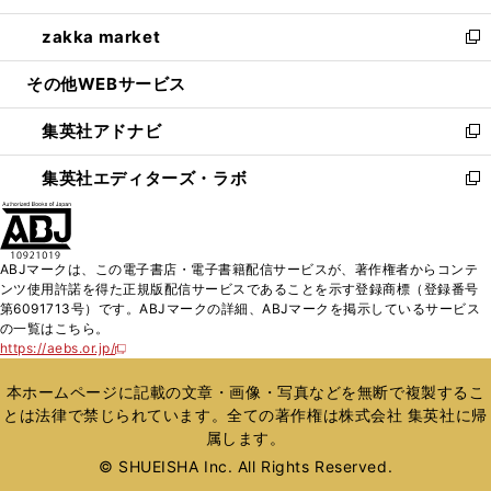
開
ウ
ン
ウ
し
zakka market
く
で
ド
ィ
い
新
開
ウ
ン
ウ
し
その他WEBサービス
く
で
ド
ィ
い
開
ウ
ン
ウ
集英社アドナビ
く
で
ド
ィ
新
開
ウ
ン
し
集英社エディターズ・ラボ
く
で
ド
い
新
開
ウ
ウ
し
く
で
ィ
い
開
ン
ウ
ABJマークは、この電子書店・電子書籍配信サービスが、著作権者からコンテ
く
ド
ィ
ンツ使用許諾を得た正規版配信サービスであることを示す登録商標（登録番号
ウ
ン
第6091713号）です。ABJマークの詳細、ABJマークを掲示しているサービス
で
ド
の一覧はこちら。
開
ウ
https://aebs.or.jp/
新
く
で
し
い
開
本ホームページに記載の文章・画像・写真などを無断で複製するこ
ウ
く
とは法律で禁じられています。全ての著作権は株式会社 集英社に帰
ィ
属します。
ン
ド
© SHUEISHA Inc. All Rights Reserved.
ウ
で