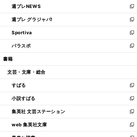
ン
し
週プレNEWS
く
で
ド
い
新
開
ウ
ウ
し
週プレ グラジャパ!
く
で
ィ
い
新
開
ン
ウ
し
Sportiva
く
ド
ィ
い
新
ウ
ン
ウ
し
パラスポ
で
ド
ィ
い
新
開
ウ
ン
ウ
し
書籍
く
で
ド
ィ
い
開
ウ
ン
ウ
文芸・文庫・総合
く
で
ド
ィ
開
ウ
ン
すばる
く
で
ド
新
開
ウ
し
小説すばる
く
で
い
新
開
ウ
し
集英社 文芸ステーション
く
ィ
い
新
ン
ウ
し
web 集英社文庫
ド
ィ
い
新
ウ
ン
ウ
し