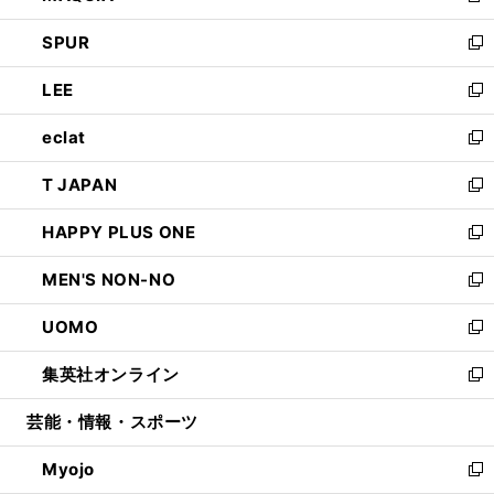
ウ
ン
ウ
し
SPUR
で
ド
ィ
い
新
開
ウ
ン
ウ
し
LEE
く
で
ド
ィ
い
新
開
ウ
ン
ウ
し
eclat
く
で
ド
ィ
い
新
開
ウ
ン
ウ
し
T JAPAN
く
で
ド
ィ
い
新
開
ウ
ン
ウ
し
HAPPY PLUS ONE
く
で
ド
ィ
い
新
開
ウ
ン
ウ
し
MEN'S NON-NO
く
で
ド
ィ
い
新
開
ウ
ン
ウ
し
UOMO
く
で
ド
ィ
い
新
開
ウ
ン
ウ
し
集英社オンライン
く
で
ド
ィ
い
新
開
ウ
ン
ウ
し
芸能・情報・スポーツ
く
で
ド
ィ
い
開
ウ
ン
ウ
Myojo
く
で
ド
ィ
新
開
ウ