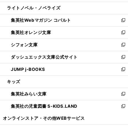
開
ウ
ン
ウ
し
ライトノベル・ノベライズ
く
で
ド
ィ
い
開
ウ
ン
ウ
集英社Webマガジン コバルト
く
で
ド
ィ
新
開
ウ
ン
し
集英社オレンジ文庫
く
で
ド
い
新
開
ウ
ウ
し
シフォン文庫
く
で
ィ
い
新
開
ン
ウ
し
ダッシュエックス文庫公式サイト
く
ド
ィ
い
新
ウ
ン
ウ
し
JUMP j-BOOKS
で
ド
ィ
い
新
開
ウ
ン
ウ
し
キッズ
く
で
ド
ィ
い
開
ウ
ン
ウ
集英社みらい文庫
く
で
ド
ィ
新
開
ウ
ン
し
集英社の児童図書 S-KIDS.LAND
く
で
ド
い
新
開
ウ
ウ
し
オンラインストア・
その他WEBサービス
く
で
ィ
い
開
ン
ウ