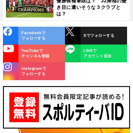
優勝候補筆頭は？ J2降格の憂
き目に遭いそうな３クラブと
は？
cebo
X
Facebookで
Xでフォローする
ok
フォローする
uTube
LINE
YouTubeで
LINEで
チャンネル登録
アカウント追加
stagra
Instagramで
m
フォローする