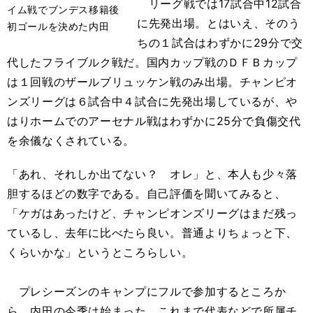
リーグ戦では17試合中12試合
イム戦でブンデス移籍後
に先発出場。とはいえ、そのう
初ゴールを決めた内田
ちの１試合はわずかに29分で交
代したフライブルク戦だ。国内カップ戦のＤＦＢカップ
は１回戦のザールブリュッケン戦のみ出場。チャンピオ
ンズリーグは６試合中４試合に先発出場しているが、や
はりホームでのアーセナル戦はわずかに25分で負傷交代
を余儀なくされている。
「あれ、それしか出てない？ オレ」と、本人も少々落
胆するほどの数字である。自己評価を聞いてみると、
「ケガはあったけど、チャンピオンズリーグはまだ残っ
ているし、去年に比べたら良い。普通よりちょっと下、
くらいかな」というところらしい。
プレシーズンのキャンプにフルで参加するところか
ら、内田の今季は始まった。これまで代表などで所属チ