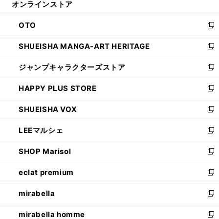
オンラインストア
く
ド
ィ
ウ
ン
OTO
で
ド
新
開
ウ
し
SHUEISHA MANGA-ART HERITAGE
く
で
い
新
開
ウ
し
ジャンプキャラクターズストア
く
ィ
い
新
ン
ウ
し
HAPPY PLUS STORE
ド
ィ
い
新
ウ
ン
ウ
し
SHUEISHA VOX
で
ド
ィ
い
新
開
ウ
ン
ウ
し
LEEマルシェ
く
で
ド
ィ
い
新
開
ウ
ン
ウ
し
SHOP Marisol
く
で
ド
ィ
い
新
開
ウ
ン
ウ
し
eclat premium
く
で
ド
ィ
い
新
開
ウ
ン
ウ
し
mirabella
く
で
ド
ィ
い
新
開
ウ
ン
ウ
し
mirabella homme
く
で
ド
ィ
い
新