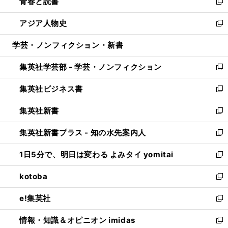
青春と読書
で
ド
ィ
い
新
開
ウ
ン
ウ
し
アジア人物史
く
で
ド
ィ
い
新
開
ウ
ン
ウ
し
学芸・ノンフィクション・新書
く
で
ド
ィ
い
開
ウ
ン
ウ
集英社学芸部 - 学芸・ノンフィクション
く
で
ド
ィ
新
開
ウ
ン
し
集英社ビジネス書
く
で
ド
い
新
開
ウ
ウ
し
集英社新書
く
で
ィ
い
新
開
ン
ウ
し
集英社新書プラス - 知の水先案内人
く
ド
ィ
い
新
ウ
ン
ウ
し
1日5分で、明日は変わる よみタイ yomitai
で
ド
ィ
い
新
開
ウ
ン
ウ
し
kotoba
く
で
ド
ィ
い
新
開
ウ
ン
ウ
し
e!集英社
く
で
ド
ィ
い
新
開
ウ
ン
ウ
し
情報・知識＆オピニオン imidas
く
で
ド
ィ
い
新