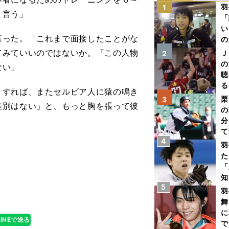
羽
1
と言う」
「
い
った。「これまで面接したことがな
の
てみていいのではないか。『この人物
Ｊ
2
の
ない」
聴
る
すれば、またセルビア人に猿の鳴き
い
栗
3
差別はない」と、もっと胸を張って彼
の
分
て
4
球
羽
た
「
へ
知
5
羽
舞
に
LINEで送る
で