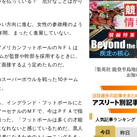
心を払っている？ 厄介なことばかり
い方向に進む。女性の参政権のよう
年間、まったく進展していない。
メリカンフットボールのＮＦＬは
ームが監督や幹部を採用するときに、
て面接するよう定めたものだ。
スーパーボウルを戦った10チーム
た。
、イングランド・フットボールにと
アーセナルのＭＦで、今はＰＦＡで指
語った。「フットボールは多くの才能
人気記事ランキング
になれないと感じているためだ。黒人
今日
昨日
導者になるためのトレーニングを６～