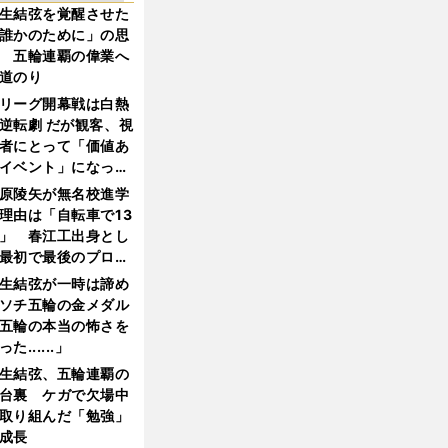
生結弦を覚醒させた
誰かのために」の思
 五輪連覇の偉業へ
道のり
リーグ開幕戦は白熱
逆転劇 だが観客、視
者にとって「価値あ
イベント」になって
たか
原陵矢が無名校進学
理由は「自転車で13
」 春江工出身とし
最初で最後のプロ野
選手となった
生結弦が一時は諦め
ソチ五輪の金メダル
五輪の本当の怖さを
った......」
生結弦、五輪連覇の
台裏 ケガで欠場中
取り組んだ「勉強」
成長