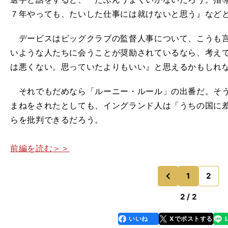
７年やっても、たいした仕事には就けないと思う』など
デービスはビッグクラブの監督人事について、こうも言
いような人たちに会うことが奨励されているなら、考え
は悪くない。思っていたよりもいい』と思えるかもしれ
それでもだめなら「ルーニー・ルール」の出番だ。そう
まねをされたとしても、イングランド人は「うちの国に
らを批判できるだろう。
前編を読む＞＞
1
2
のページ
前
2 / 2
いいね
Xでポストする
line
faceboo
x
k