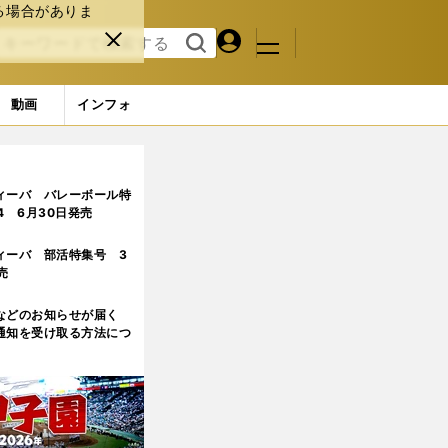
る場合がありま
マイペ
閉じ
検索
メニュ
ー
る
す
ジ
る
動画
インフォ
由
2ページ目
ィーバ バレーボール特
.4 6月30日発売
ィーバ 部活特集号 3
売
などのお知らせが届く
通知を受け取る方法につ