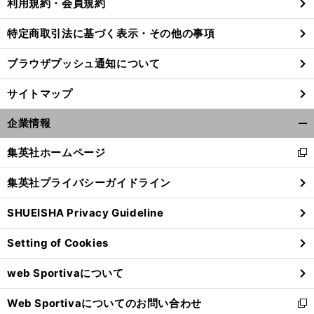
利用規約・会員規約
特定商取引法に基づく表示・その他の事項
ブラウザプッシュ通知について
サイトマップ
企業情報
開
く/
集英社ホームページ
新
閉
し
じ
集英社プライバシーガイドライン
い
る
ウ
SHUEISHA Privacy Guideline
】
。
ィ
前
へ
ン
Setting of Cookies
ド
ウ
web Sportivaについて
で
開
Web Sportivaについてのお問い合わせ
く
新