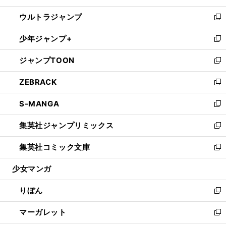
開
ウ
ン
ウ
し
ウルトラジャンプ
く
で
ド
ィ
い
新
開
ウ
ン
ウ
し
少年ジャンプ+
く
で
ド
ィ
い
新
開
ウ
ン
ウ
し
ジャンプTOON
く
で
ド
ィ
い
新
開
ウ
ン
ウ
し
ZEBRACK
く
で
ド
ィ
い
新
開
ウ
ン
ウ
し
S-MANGA
く
で
ド
ィ
い
新
開
ウ
ン
ウ
し
集英社ジャンプリミックス
く
で
ド
ィ
い
新
開
ウ
ン
ウ
し
集英社コミック文庫
く
で
ド
ィ
い
新
開
ウ
ン
ウ
し
少女マンガ
く
で
ド
ィ
い
開
ウ
ン
ウ
りぼん
く
で
ド
ィ
新
開
ウ
ン
し
マーガレット
く
で
ド
い
新
開
ウ
ウ
し