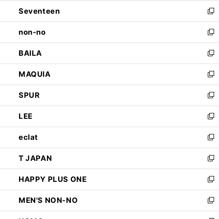
開
ウ
ン
Seventeen
く
で
ド
新
開
ウ
し
non-no
く
で
い
新
開
ウ
し
BAILA
く
ィ
い
新
ン
ウ
し
MAQUIA
ド
ィ
い
新
ウ
ン
ウ
し
SPUR
で
ド
ィ
い
新
開
ウ
ン
ウ
し
LEE
く
で
ド
ィ
い
新
開
ウ
ン
ウ
し
eclat
く
で
ド
ィ
い
新
開
ウ
ン
ウ
し
T JAPAN
く
で
ド
ィ
い
新
開
ウ
ン
ウ
し
HAPPY PLUS ONE
く
で
ド
ィ
い
新
開
ウ
ン
ウ
し
MEN'S NON-NO
く
で
ド
ィ
い
新
開
ウ
ン
ウ
し