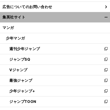
し
広告についてのお問い合わせ
い
ウ
集英社サイト
ィ
開
ン
く/
マンガ
ド
閉
ウ
じ
少年マンガ
で
る
開
週刊少年ジャンプ
く
新
し
ジャンプSQ
い
新
ウ
し
Vジャンプ
ィ
い
新
ン
ウ
し
最強ジャンプ
ド
ィ
い
新
ウ
ン
ウ
し
少年ジャンプ+
で
ド
ィ
い
新
開
ウ
ン
ウ
し
ジャンプTOON
く
で
ド
ィ
い
新
開
ウ
ン
ウ
し