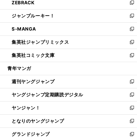
ZEBRACK
く
で
ド
ィ
い
新
開
ウ
ン
ウ
し
ジャンプルーキー！
く
で
ド
ィ
い
新
開
ウ
ン
ウ
し
S-MANGA
く
で
ド
ィ
い
新
開
ウ
ン
ウ
し
集英社ジャンプリミックス
く
で
ド
ィ
い
新
開
ウ
ン
ウ
し
集英社コミック文庫
く
で
ド
ィ
い
新
開
ウ
ン
ウ
し
青年マンガ
く
で
ド
ィ
い
開
ウ
ン
ウ
週刊ヤングジャンプ
く
で
ド
ィ
新
開
ウ
ン
し
ヤングジャンプ定期購読デジタル
く
で
ド
い
新
開
ウ
ウ
し
ヤンジャン！
く
で
ィ
い
新
開
ン
ウ
し
となりのヤングジャンプ
く
ド
ィ
い
新
ウ
ン
ウ
し
グランドジャンプ
で
ド
ィ
い
新