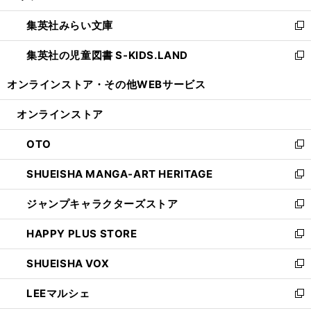
開
ウ
ン
ウ
集英社みらい文庫
く
で
ド
ィ
新
開
ウ
ン
し
集英社の児童図書 S-KIDS.LAND
く
で
ド
い
新
開
ウ
ウ
し
オンラインストア・
その他WEBサービス
く
で
ィ
い
開
ン
ウ
オンラインストア
く
ド
ィ
ウ
ン
OTO
で
ド
新
開
ウ
し
SHUEISHA MANGA-ART HERITAGE
く
で
い
新
開
ウ
し
ジャンプキャラクターズストア
く
ィ
い
新
ン
ウ
し
HAPPY PLUS STORE
ド
ィ
い
新
ウ
ン
ウ
し
SHUEISHA VOX
で
ド
ィ
い
新
開
ウ
ン
ウ
し
LEEマルシェ
く
で
ド
ィ
い
新
開
ウ
ン
ウ
し