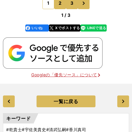
次
1
2
3
のページへ
ナルティエリアに
1 / 3
いいね
Xでポストする
LINEで送る
line
faceboo
x
k
Googleの「優先ソース」について
一覧に戻る
キーワード
#乾貴士
#宇佐美貴史
#清武弘嗣
#香川真司