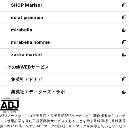
SHOP Marisol
く
で
ド
ィ
い
新
開
ウ
ン
ウ
し
eclat premium
く
で
ド
ィ
い
新
開
ウ
ン
ウ
し
mirabella
く
で
ド
ィ
い
新
開
ウ
ン
ウ
し
mirabella homme
く
で
ド
ィ
い
新
開
ウ
ン
ウ
し
zakka market
く
で
ド
ィ
い
新
開
ウ
ン
ウ
し
その他WEBサービス
く
で
ド
ィ
い
開
ウ
ン
ウ
集英社アドナビ
く
で
ド
ィ
新
開
ウ
ン
し
集英社エディターズ・ラボ
く
で
ド
い
新
開
ウ
ウ
し
く
で
ィ
い
開
ン
ウ
ABJマークは、この電子書店・電子書籍配信サービスが、著作権者からコンテ
く
ド
ィ
ンツ使用許諾を得た正規版配信サービスであることを示す登録商標（登録番号
ウ
ン
第6091713号）です。ABJマークの詳細、ABJマークを掲示しているサービス
で