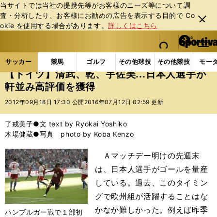
当サイトでは当社の提携先等がお客様のニーズ等について調
査・分析したり、お客様にお勧めの広告を表⽰する⽬的で Co
閉じ
okie を使⽤する場合があります。
詳しくはこちら
る
マイペ
web Sportiva (webスポルティーバ)
検索
メニュ
we
ー
サッカーの記事一覧
海外サッカー
海外サッカー
b
ジ
サッカー
競馬
ゴルフ
その他球技
その他競技
モー
ス
【ドイツ】清武、乾、宇佐美...日本人選手が
ポ
軒並み高評価を獲得
ル
テ
2012年09月18日 17:30 公開
2016年07月12日 02:59 更新
ィ
ー
了戒美子●文 text by Ryokai Yoshiko
バ
木場健蔵●写真 photo by Koba Kenzo
Ａマッチデー明けの先週末
は、日本人選手がゴールを量産
している。過去、このタイミン
グで欧州組が活躍することはな
かなか難しかった。例えば昨季
ハンブルガー戦で１部初