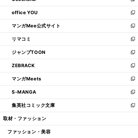
い
新
開
ウ
ウ
し
office YOU
く
で
ィ
い
新
開
ン
ウ
し
マンガMee公式サイト
く
ド
ィ
い
新
ウ
ン
ウ
し
リマコミ
で
ド
ィ
い
新
開
ウ
ン
ウ
し
ジャンプTOON
く
で
ド
ィ
い
新
開
ウ
ン
ウ
し
ZEBRACK
く
で
ド
ィ
い
新
開
ウ
ン
ウ
し
マンガMeets
く
で
ド
ィ
い
新
開
ウ
ン
ウ
し
S-MANGA
く
で
ド
ィ
い
新
開
ウ
ン
ウ
し
集英社コミック文庫
く
で
ド
ィ
い
新
開
ウ
ン
ウ
し
取材・ファッション
く
で
ド
ィ
い
開
ウ
ン
ウ
ファッション・美容
く
で
ド
ィ