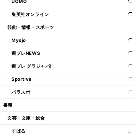
UOMO
く
で
ド
ィ
い
新
開
ウ
ン
ウ
し
集英社オンライン
く
で
ド
ィ
い
新
開
ウ
ン
ウ
し
芸能・情報・スポーツ
く
で
ド
ィ
い
開
ウ
ン
ウ
Myojo
く
で
ド
ィ
新
開
ウ
ン
し
週プレNEWS
く
で
ド
い
新
開
ウ
ウ
し
週プレ グラジャパ!
く
で
ィ
い
新
開
ン
ウ
し
Sportiva
く
ド
ィ
い
新
ウ
ン
ウ
し
パラスポ
で
ド
ィ
い
新
開
ウ
ン
ウ
し
書籍
く
で
ド
ィ
い
開
ウ
ン
ウ
文芸・文庫・総合
く
で
ド
ィ
開
ウ
ン
すばる
く
で
ド
新