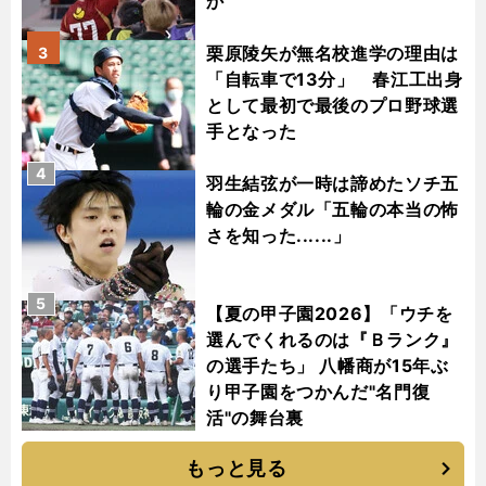
か
栗原陵矢が無名校進学の理由は
3
「自転車で13分」 春江工出身
として最初で最後のプロ野球選
手となった
4
羽生結弦が一時は諦めたソチ五
輪の金メダル「五輪の本当の怖
さを知った......」
5
【夏の甲子園2026】「ウチを
選んでくれるのは『Ｂランク』
の選手たち」 八幡商が15年ぶ
り甲子園をつかんだ"名門復
活"の舞台裏
もっと見る