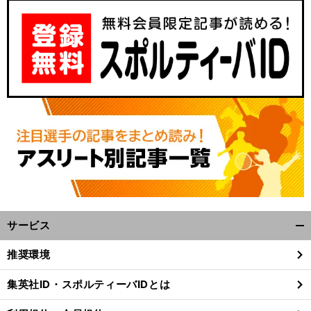
サービス
開
く/
推奨環境
閉
じ
集英社ID・スポルティーバIDとは
る