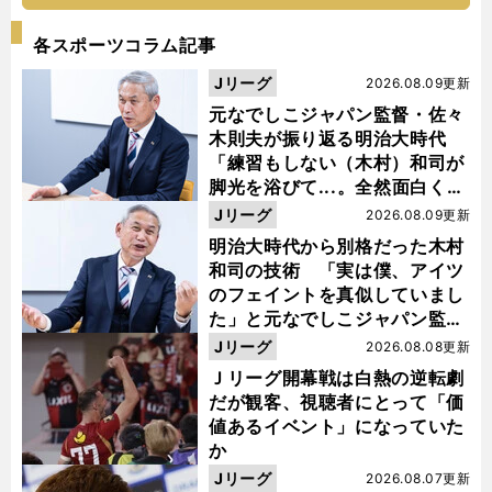
各スポーツコラム記事
Jリーグ
2026.08.09更新
元なでしこジャパン監督・佐々
木則夫が振り返る明治大時代
「練習もしない（木村）和司が
脚光を浴びて...。全然面白くな
い４年間でした」
Jリーグ
2026.08.09更新
明治大時代から別格だった木村
和司の技術 「実は僕、アイツ
のフェイントを真似していまし
た」と元なでしこジャパン監
督・佐々木則夫
Jリーグ
2026.08.08更新
Ｊリーグ開幕戦は白熱の逆転劇
だが観客、視聴者にとって「価
値あるイベント」になっていた
か
Jリーグ
2026.08.07更新