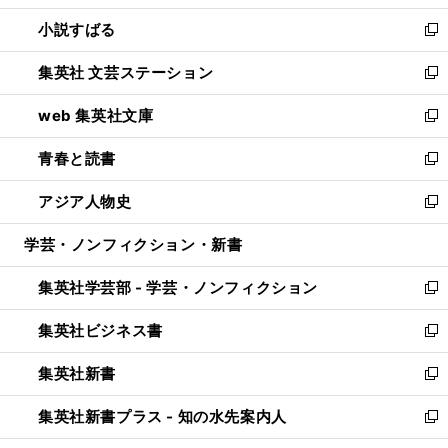
開
ウ
し
小説すばる
く
で
い
新
開
ウ
し
集英社 文芸ステーション
く
ィ
い
新
ン
ウ
し
web 集英社文庫
ド
ィ
い
新
ウ
ン
ウ
し
青春と読書
で
ド
ィ
い
新
開
ウ
ン
ウ
し
アジア人物史
く
で
ド
ィ
い
新
開
ウ
ン
ウ
し
学芸・ノンフィクション・新書
く
で
ド
ィ
い
開
ウ
ン
ウ
集英社学芸部 - 学芸・ノンフィクション
く
で
ド
ィ
新
開
ウ
ン
し
集英社ビジネス書
く
で
ド
い
新
開
ウ
ウ
し
集英社新書
く
で
ィ
い
新
開
ン
ウ
し
集英社新書プラス - 知の水先案内人
く
ド
ィ
い
新
ウ
ン
ウ
し