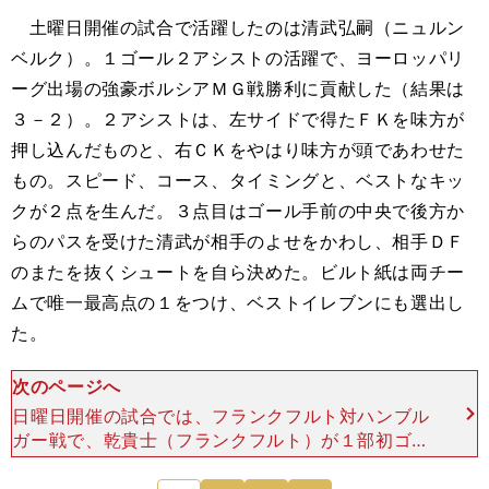
土曜日開催の試合で活躍したのは清武弘嗣（ニュルン
ベルク）。１ゴール２アシストの活躍で、ヨーロッパリ
ーグ出場の強豪ボルシアＭＧ戦勝利に貢献した（結果は
３－２）。２アシストは、左サイドで得たＦＫを味方が
押し込んだものと、右ＣＫをやはり味方が頭であわせた
もの。スピード、コース、タイミングと、ベストなキッ
クが２点を生んだ。３点目はゴール手前の中央で後方か
らのパスを受けた清武が相手のよせをかわし、相手ＤＦ
のまたを抜くシュートを自ら決めた。ビルト紙は両チー
ムで唯一最高点の１をつけ、ベストイレブンにも選出し
た。
次のページへ
日曜日開催の試合では、フランクフルト対ハンブル
ガー戦で、乾貴士（フランクフルト）が１部初ゴー
ルを挙げ、チームの開幕３連勝に貢献した（結果は
３－２）。前半13分、左サイドからドリブルでペ