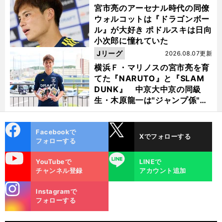
宮市亮のアーセナル時代の同僚
ウォルコットは『ドラゴンボー
ル』が大好き ポドルスキは日向
小次郎に憧れていた
Jリーグ
2026.08.07更新
横浜Ｆ・マリノスの宮市亮を育
てた『NARUTO』と『SLAM
DUNK』 中京大中京の同級
生・木原龍一は"ジャンプ係"だ
った
cebo
X
Facebookで
Xでフォローする
ok
フォローする
uTube
LINE
YouTubeで
LINEで
チャンネル登録
アカウント追加
stagra
Instagramで
m
フォローする