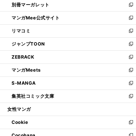
別冊マーガレット
く
で
ィ
い
新
開
ン
ウ
し
マンガMee公式サイト
く
ド
ィ
い
新
ウ
ン
ウ
し
リマコミ
で
ド
ィ
い
新
開
ウ
ン
ウ
し
ジャンプTOON
く
で
ド
ィ
い
新
開
ウ
ン
ウ
し
ZEBRACK
く
で
ド
ィ
い
新
開
ウ
ン
ウ
し
マンガMeets
く
で
ド
ィ
い
新
開
ウ
ン
ウ
し
S-MANGA
く
で
ド
ィ
い
新
開
ウ
ン
ウ
し
集英社コミック文庫
く
で
ド
ィ
い
新
開
ウ
ン
ウ
し
女性マンガ
く
で
ド
ィ
い
開
ウ
ン
ウ
Cookie
く
で
ド
ィ
新
開
ウ
ン
し
Cocohana
く
で
ド