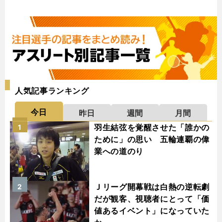
人気記事ランキング
今日
昨日
週間
月間
羽生結弦を覚醒させた「誰かの
1
ために」の思い 五輪連覇の偉
業への道のり
Ｊリーグ開幕戦は白熱の逆転劇
2
だが観客、視聴者にとって「価
値あるイベント」になっていた