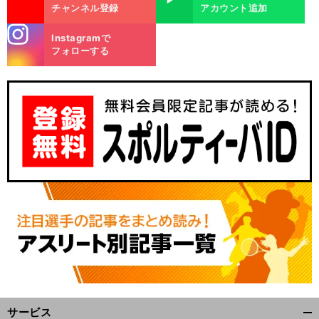
チャンネル登録
アカウント追加
stagra
Instagramで
m
フォローする
・
、
・
.
前
へ
サービス