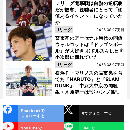
Ｊリーグ開幕戦は白熱の逆転劇
だが観客、視聴者にとって「価
値あるイベント」になっていた
か
Jリーグ
2026.08.07更新
宮市亮のアーセナル時代の同僚
ウォルコットは『ドラゴンボー
ル』が大好き ポドルスキは日向
小次郎に憧れていた
Jリーグ
2026.08.07更新
横浜Ｆ・マリノスの宮市亮を育
てた『NARUTO』と『SLAM
DUNK』 中京大中京の同級
生・木原龍一は"ジャンプ係"だ
った
cebo
X
Facebookで
Xでフォローする
ok
フォローする
uTube
LINE
YouTubeで
LINEで