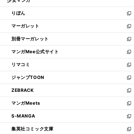
少女マンガ
く
で
ド
ィ
い
開
ウ
ン
ウ
りぼん
く
で
ド
ィ
新
開
ウ
ン
し
マーガレット
く
で
ド
い
新
開
ウ
ウ
し
別冊マーガレット
く
で
ィ
い
新
開
ン
ウ
し
マンガMee公式サイト
く
ド
ィ
い
新
ウ
ン
ウ
し
リマコミ
で
ド
ィ
い
新
開
ウ
ン
ウ
し
ジャンプTOON
く
で
ド
ィ
い
新
開
ウ
ン
ウ
し
ZEBRACK
く
で
ド
ィ
い
新
開
ウ
ン
ウ
し
マンガMeets
く
で
ド
ィ
い
新
開
ウ
ン
ウ
し
S-MANGA
く
で
ド
ィ
い
新
開
ウ
ン
ウ
し
集英社コミック文庫
く
で
ド
ィ
い
新