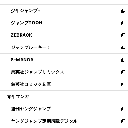
ウ
ン
ウ
し
少年ジャンプ+
で
ド
ィ
い
新
開
ウ
ン
ウ
し
ジャンプTOON
く
で
ド
ィ
い
新
開
ウ
ン
ウ
し
ZEBRACK
く
で
ド
ィ
い
新
開
ウ
ン
ウ
し
ジャンプルーキー！
く
で
ド
ィ
い
新
開
ウ
ン
ウ
し
S-MANGA
く
で
ド
ィ
い
新
開
ウ
ン
ウ
し
集英社ジャンプリミックス
く
で
ド
ィ
い
新
開
ウ
ン
ウ
し
集英社コミック文庫
く
で
ド
ィ
い
新
開
ウ
ン
ウ
し
青年マンガ
く
で
ド
ィ
い
開
ウ
ン
ウ
週刊ヤングジャンプ
く
で
ド
ィ
新
開
ウ
ン
し
ヤングジャンプ定期購読デジタル
く
で
ド
い
新
開
ウ