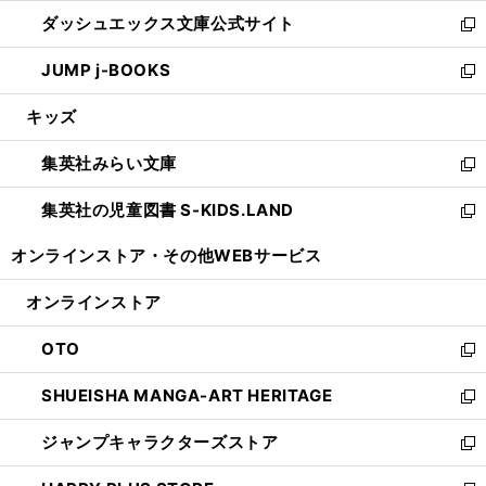
開
ン
ウ
し
ダッシュエックス文庫公式サイト
く
ド
ィ
い
新
ウ
ン
ウ
し
JUMP j-BOOKS
で
ド
ィ
い
新
開
ウ
ン
ウ
し
キッズ
く
で
ド
ィ
い
開
ウ
ン
ウ
集英社みらい文庫
く
で
ド
ィ
新
開
ウ
ン
し
集英社の児童図書 S-KIDS.LAND
く
で
ド
い
新
開
ウ
ウ
し
オンラインストア・
その他WEBサービス
く
で
ィ
い
開
ン
ウ
オンラインストア
く
ド
ィ
ウ
ン
OTO
で
ド
新
開
ウ
し
SHUEISHA MANGA-ART HERITAGE
く
で
い
新
開
ウ
し
ジャンプキャラクターズストア
く
ィ
い
新
ン
ウ
し