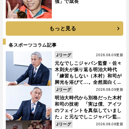
強」で成長
もっと見る
各スポーツコラム記事
Jリーグ
2026.08.09更新
元なでしこジャパン監督・佐々
木則夫が振り返る明治大時代
「練習もしない（木村）和司が
脚光を浴びて...。全然面白くな
い４年間でした」
Jリーグ
2026.08.09更新
明治大時代から別格だった木村
和司の技術 「実は僕、アイツ
のフェイントを真似していまし
た」と元なでしこジャパン監
督・佐々木則夫
Jリーグ
2026.08.08更新