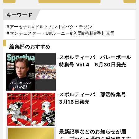
キーワード
#アーセナル
#ドルトムント
#パク・チソン
#マンチェスター・U
#ルーニー
#入団
#移籍
#香川真司
編集部のおすすめ
スポルティーバ バレーボール
特集号 Vol.4 6月30日発売
スポルティーバ 部活特集号
3月16日発売
最新記事などのお知らせが届
く プッシュ通知を受け取る方