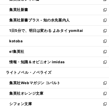
い
新
開
ウ
ウ
し
集英社新書
く
で
ィ
い
新
開
ン
ウ
し
集英社新書プラス - 知の水先案内人
く
ド
ィ
い
新
ウ
ン
ウ
し
1日5分で、明日は変わる よみタイ yomitai
で
ド
ィ
い
新
開
ウ
ン
ウ
し
kotoba
く
で
ド
ィ
い
新
開
ウ
ン
ウ
し
e!集英社
く
で
ド
ィ
い
新
開
ウ
ン
ウ
し
情報・知識＆オピニオン imidas
く
で
ド
ィ
い
新
開
ウ
ン
ウ
し
ライトノベル・ノベライズ
く
で
ド
ィ
い
開
ウ
ン
ウ
集英社Webマガジン コバルト
く
で
ド
ィ
新
開
ウ
ン
し
集英社オレンジ文庫
く
で
ド
い
新
開
ウ
ウ
し
シフォン文庫
く
で
ィ
い
新