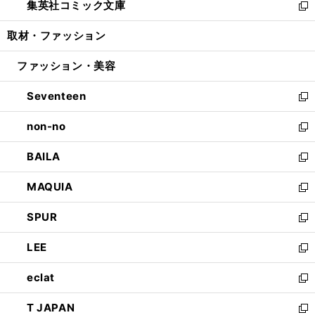
集英社コミック文庫
く
で
ド
ィ
い
新
開
ウ
ン
ウ
し
取材・ファッション
く
で
ド
ィ
い
開
ウ
ン
ウ
ファッション・美容
く
で
ド
ィ
開
ウ
ン
Seventeen
く
で
ド
新
開
ウ
し
non-no
く
で
い
新
開
ウ
し
BAILA
く
ィ
い
新
ン
ウ
し
MAQUIA
ド
ィ
い
新
ウ
ン
ウ
し
SPUR
で
ド
ィ
い
新
開
ウ
ン
ウ
し
LEE
く
で
ド
ィ
い
新
開
ウ
ン
ウ
し
eclat
く
で
ド
ィ
い
新
開
ウ
ン
ウ
し
T JAPAN
く
で
ド
ィ
い
新