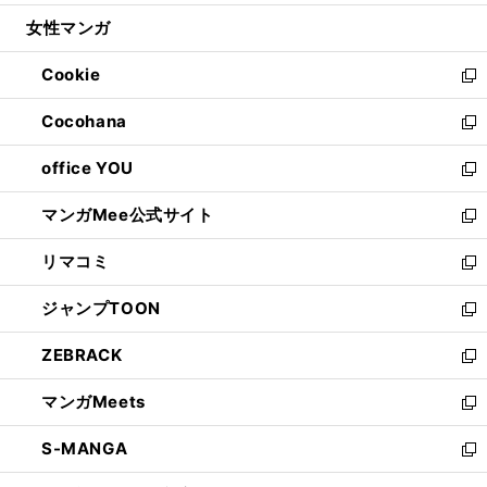
開
ウ
ン
ウ
し
女性マンガ
く
で
ド
ィ
い
開
ウ
ン
ウ
Cookie
く
で
ド
ィ
新
開
ウ
ン
し
Cocohana
く
で
ド
い
新
開
ウ
ウ
し
office YOU
く
で
ィ
い
新
開
ン
ウ
し
マンガMee公式サイト
く
ド
ィ
い
新
ウ
ン
ウ
し
リマコミ
で
ド
ィ
い
新
開
ウ
ン
ウ
し
ジャンプTOON
く
で
ド
ィ
い
新
開
ウ
ン
ウ
し
ZEBRACK
く
で
ド
ィ
い
新
開
ウ
ン
ウ
し
マンガMeets
く
で
ド
ィ
い
新
開
ウ
ン
ウ
し
S-MANGA
く
で
ド
ィ
い
新
開
ウ
ン
ウ
し