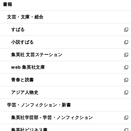
書籍
く
で
ド
ィ
い
開
ウ
ン
ウ
文芸・文庫・総合
く
で
ド
ィ
開
ウ
ン
すばる
く
で
ド
新
開
ウ
し
小説すばる
く
で
い
新
開
ウ
し
集英社 文芸ステーション
く
ィ
い
新
ン
ウ
し
web 集英社文庫
ド
ィ
い
新
ウ
ン
ウ
し
青春と読書
で
ド
ィ
い
新
開
ウ
ン
ウ
し
アジア人物史
く
で
ド
ィ
い
新
開
ウ
ン
ウ
し
学芸・ノンフィクション・新書
く
で
ド
ィ
い
開
ウ
ン
ウ
集英社学芸部 - 学芸・ノンフィクション
く
で
ド
ィ
新
開
ウ
ン
し
集英社ビジネス書
く
で
ド