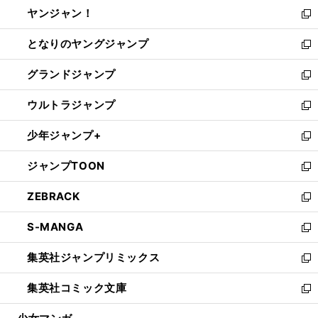
ウ
し
ヤンジャン！
く
で
ィ
い
新
開
ン
ウ
し
となりのヤングジャンプ
く
ド
ィ
い
新
ウ
ン
ウ
し
グランドジャンプ
で
ド
ィ
い
新
開
ウ
ン
ウ
し
ウルトラジャンプ
く
で
ド
ィ
い
新
開
ウ
ン
ウ
し
少年ジャンプ+
く
で
ド
ィ
い
新
開
ウ
ン
ウ
し
ジャンプTOON
く
で
ド
ィ
い
新
開
ウ
ン
ウ
し
ZEBRACK
く
で
ド
ィ
い
新
開
ウ
ン
ウ
し
S-MANGA
く
で
ド
ィ
い
新
開
ウ
ン
ウ
し
集英社ジャンプリミックス
く
で
ド
ィ
い
新
開
ウ
ン
ウ
し
集英社コミック文庫
く
で
ド
ィ
い
新
開
ウ
ン
ウ
し