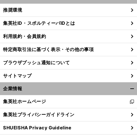
開
く/
推奨環境
閉
じ
集英社ID・スポルティーバIDとは
る
利用規約・会員規約
特定商取引法に基づく表示・その他の事項
ブラウザプッシュ通知について
サイトマップ
企業情報
開
く/
集英社ホームページ
新
閉
し
じ
集英社プライバシーガイドライン
い
る
ウ
SHUEISHA Privacy Guideline
ィ
ン