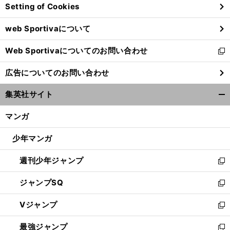
Setting of Cookies
ド
ウ
web Sportivaについて
で
開
Web Sportivaについてのお問い合わせ
く
新
し
広告についてのお問い合わせ
い
ウ
集英社サイト
ィ
開
ン
く/
マンガ
ド
閉
ウ
じ
少年マンガ
で
る
開
週刊少年ジャンプ
く
新
し
ジャンプSQ
い
新
ウ
し
Vジャンプ
ィ
い
新
ン
ウ
し
最強ジャンプ
ド
ィ
い
新