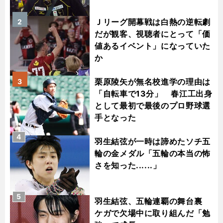
Ｊリーグ開幕戦は白熱の逆転劇
2
だが観客、視聴者にとって「価
値あるイベント」になっていた
か
栗原陵矢が無名校進学の理由は
3
「自転車で13分」 春江工出身
として最初で最後のプロ野球選
手となった
4
羽生結弦が一時は諦めたソチ五
輪の金メダル「五輪の本当の怖
さを知った......」
5
羽生結弦、五輪連覇の舞台裏
ケガで欠場中に取り組んだ「勉