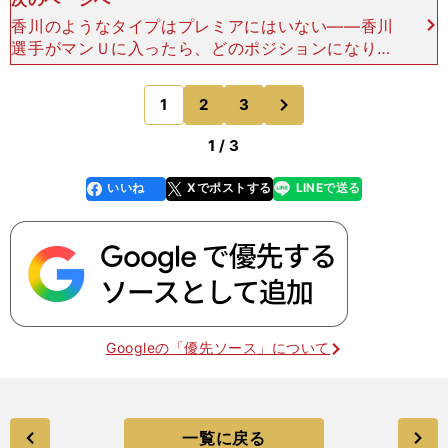
香川のようなタイプはプレミアにはいない――香川
選手がマンＵに入ったら、どのポジションになりそ
うですか？杉 マンＵの基本フォーメーションは、
４－２－３－１か４－４－１－１。その変形として
次
1
2
3
のページへ
４－３－
1 / 3
いいね
Xでポストする
LINEで送る
line
faceboo
x
k
Googleの「優先ソース」について
一覧に戻る