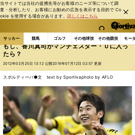
当サイトでは当社の提携先等がお客様のニーズ等について調
査・分析したり、お客様にお勧めの広告を表⽰する⽬的で Co
閉じ
okie を使⽤する場合があります。
詳しくはこちら
る
マイペ
web Sportiva (webスポルティーバ)
検索
メニュ
we
ー
サッカーの記事一覧
海外サッカー
海外サッカー
b
ジ
サッカー
競馬
ゴルフ
その他球技
その他競技
モー
ス
もし、香川真司がマンチェスター・Ｕに入っ
ポ
たら？
ル
テ
2012年03月25日 13:12 公開
2016年07月12日 02:57 更新
ィ
ー
スポルティーバ●文 text by Sportiva
photo by AFLO
バ