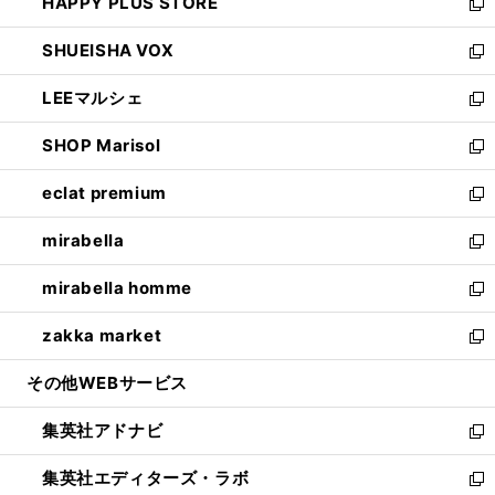
HAPPY PLUS STORE
ド
ィ
い
新
ウ
ン
ウ
し
SHUEISHA VOX
で
ド
ィ
い
新
開
ウ
ン
ウ
し
LEEマルシェ
く
で
ド
ィ
い
新
開
ウ
ン
ウ
し
SHOP Marisol
く
で
ド
ィ
い
新
開
ウ
ン
ウ
し
eclat premium
く
で
ド
ィ
い
新
開
ウ
ン
ウ
し
mirabella
く
で
ド
ィ
い
新
開
ウ
ン
ウ
し
mirabella homme
く
で
ド
ィ
い
新
開
ウ
ン
ウ
し
zakka market
く
で
ド
ィ
い
新
開
ウ
ン
ウ
し
その他WEBサービス
く
で
ド
ィ
い
開
ウ
ン
ウ
集英社アドナビ
く
で
ド
ィ
新
開
ウ
ン
し
集英社エディターズ・ラボ
く
で
ド
い
新