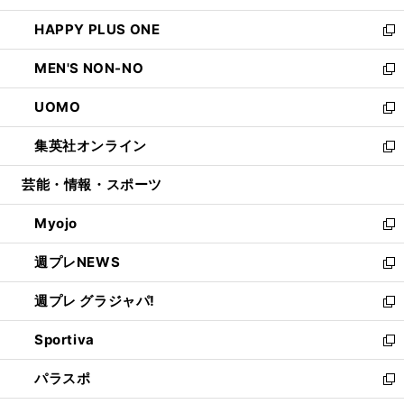
開
ウ
ン
ウ
し
HAPPY PLUS ONE
く
で
ド
ィ
い
新
開
ウ
ン
ウ
し
MEN'S NON-NO
く
で
ド
ィ
い
新
開
ウ
ン
ウ
し
UOMO
く
で
ド
ィ
い
新
開
ウ
ン
ウ
し
集英社オンライン
く
で
ド
ィ
い
新
開
ウ
ン
ウ
し
芸能・情報・スポーツ
く
で
ド
ィ
い
開
ウ
ン
ウ
Myojo
く
で
ド
ィ
新
開
ウ
ン
し
週プレNEWS
く
で
ド
い
新
開
ウ
ウ
し
週プレ グラジャパ!
く
で
ィ
い
新
開
ン
ウ
し
Sportiva
く
ド
ィ
い
新
ウ
ン
ウ
し
パラスポ
で
ド
ィ
い
新
開
ウ
ン
ウ
し