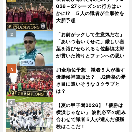
026－27シーズンの行方はい
かに!? ５人の識者が全順位を
大胆予想
「お前がラクして生意気だな」
2
「あいつ若いくせに」厳しい言
葉を浴びせられるも佐藤慎太郎
が貫いた誇りとファンへの思い
J1全順位予想 識者５人が推す
3
優勝候補筆頭は？ J2降格の憂
き目に遭いそうな３クラブと
は？
4
【夏の甲子園2026】「優勝は
横浜じゃない」 波乱必至の組み
合わせで識者５人が選んだ優勝
校はここだ！