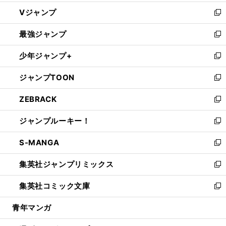
ウ
し
Vジャンプ
ィ
い
新
ン
ウ
し
最強ジャンプ
ド
ィ
い
新
ウ
ン
ウ
し
少年ジャンプ+
で
ド
ィ
い
新
開
ウ
ン
ウ
し
ジャンプTOON
く
で
ド
ィ
い
新
開
ウ
ン
ウ
し
ZEBRACK
く
で
ド
ィ
い
新
開
ウ
ン
ウ
し
ジャンプルーキー！
く
で
ド
ィ
い
新
開
ウ
ン
ウ
し
S-MANGA
く
で
ド
ィ
い
新
開
ウ
ン
ウ
し
集英社ジャンプリミックス
く
で
ド
ィ
い
新
開
ウ
ン
ウ
し
集英社コミック文庫
く
で
ド
ィ
い
新
開
ウ
ン
ウ
し
青年マンガ
く
で
ド
ィ
い
開
ウ
ン
ウ