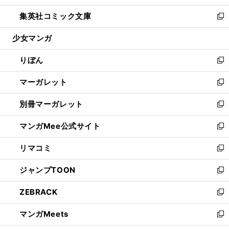
開
ウ
ン
ウ
し
集英社コミック文庫
く
で
ド
ィ
い
新
開
ウ
ン
ウ
し
少女マンガ
く
で
ド
ィ
い
開
ウ
ン
ウ
りぼん
く
で
ド
ィ
新
開
ウ
ン
し
マーガレット
く
で
ド
い
新
開
ウ
ウ
し
別冊マーガレット
く
で
ィ
い
新
開
ン
ウ
し
マンガMee公式サイト
く
ド
ィ
い
新
ウ
ン
ウ
し
リマコミ
で
ド
ィ
い
新
開
ウ
ン
ウ
し
ジャンプTOON
く
で
ド
ィ
い
新
開
ウ
ン
ウ
し
ZEBRACK
く
で
ド
ィ
い
新
開
ウ
ン
ウ
し
マンガMeets
く
で
ド
ィ
い
新
開
ウ
ン
ウ
し