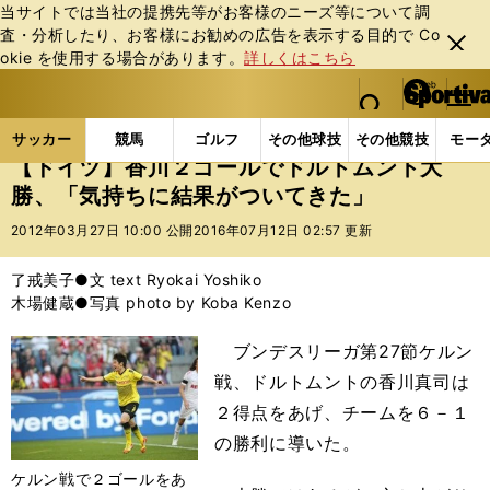
当サイトでは当社の提携先等がお客様のニーズ等について調
査・分析したり、お客様にお勧めの広告を表⽰する⽬的で Co
閉じ
okie を使⽤する場合があります。
詳しくはこちら
る
マイペ
web Sportiva (webスポルティーバ)
検索
メニュ
we
ー
サッカーの記事一覧
海外サッカー
海外サッカー
b
ジ
サッカー
競馬
ゴルフ
その他球技
その他競技
モー
ス
【ドイツ】香川２ゴールでドルトムント大
ポ
勝、「気持ちに結果がついてきた」
ル
テ
2012年03月27日 10:00 公開
2016年07月12日 02:57 更新
ィ
ー
了戒美子●文 text Ryokai Yoshiko
バ
木場健蔵●写真 photo by Koba Kenzo
ブンデスリーガ第27節ケルン
戦、ドルトムントの香川真司は
２得点をあげ、チームを６－１
の勝利に導いた。
ケルン戦で２ゴールをあ