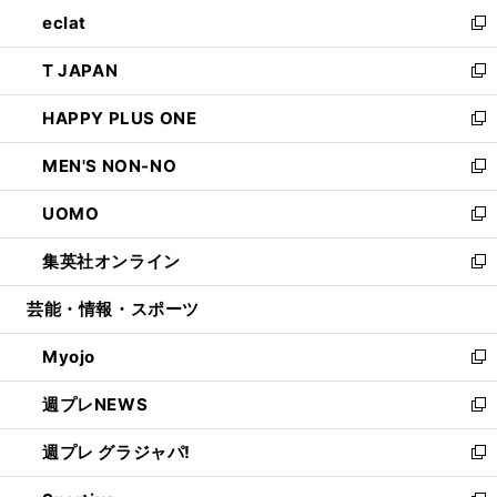
ン
ウ
し
eclat
く
で
ド
ィ
い
新
開
ウ
ン
ウ
し
T JAPAN
く
で
ド
ィ
い
新
開
ウ
ン
ウ
し
HAPPY PLUS ONE
く
で
ド
ィ
い
新
開
ウ
ン
ウ
し
MEN'S NON-NO
く
で
ド
ィ
い
新
開
ウ
ン
ウ
し
UOMO
く
で
ド
ィ
い
新
開
ウ
ン
ウ
し
集英社オンライン
く
で
ド
ィ
い
新
開
ウ
ン
ウ
し
芸能・情報・スポーツ
く
で
ド
ィ
い
開
ウ
ン
ウ
Myojo
く
で
ド
ィ
新
開
ウ
ン
し
週プレNEWS
く
で
ド
い
新
開
ウ
ウ
し
週プレ グラジャパ!
く
で
ィ
い
新
開
ン
ウ
し