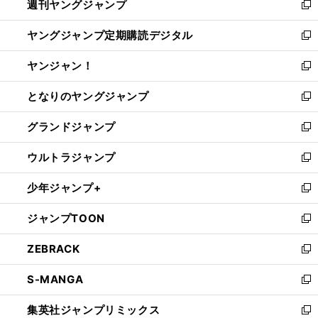
週刊ヤングジャンプ
く
で
ド
ィ
新
開
ウ
ン
し
ヤングジャンプ定期購読デジタル
く
で
ド
い
新
開
ウ
ウ
し
ヤンジャン！
く
で
ィ
い
新
開
ン
ウ
し
となりのヤングジャンプ
く
ド
ィ
い
新
ウ
ン
ウ
し
グランドジャンプ
で
ド
ィ
い
新
開
ウ
ン
ウ
し
ウルトラジャンプ
く
で
ド
ィ
い
新
開
ウ
ン
ウ
し
少年ジャンプ+
く
で
ド
ィ
い
新
開
ウ
ン
ウ
し
ジャンプTOON
く
で
ド
ィ
い
新
開
ウ
ン
ウ
し
ZEBRACK
く
で
ド
ィ
い
新
開
ウ
ン
ウ
し
S-MANGA
く
で
ド
ィ
い
新
開
ウ
ン
ウ
し
集英社ジャンプリミックス
く
で
ド
ィ
い
新