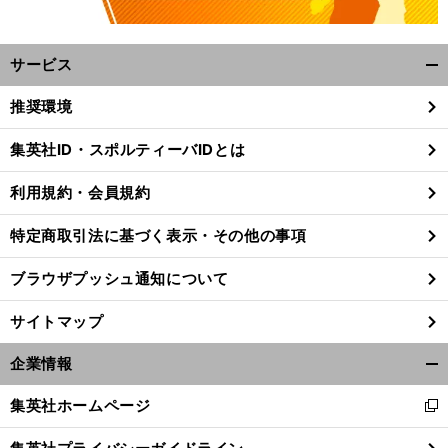
サービス
開
く/
推奨環境
閉
じ
集英社ID・スポルティーバIDとは
る
利用規約・会員規約
特定商取引法に基づく表示・その他の事項
ブラウザプッシュ通知について
サイトマップ
企業情報
開
く/
？
前
集英社ホームページ
新
し
スター
たら
閉
へ
し
じ