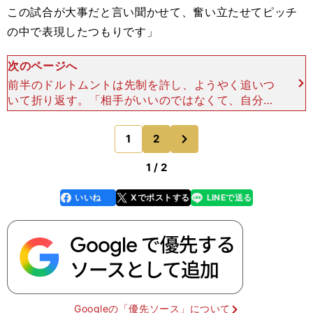
この試合が大事だと言い聞かせて、奮い立たせてピッチ
の中で表現したつもりです」
次のページへ
前半のドルトムントは先制を許し、ようやく追いつ
いて折り返す。「相手がいいのではなくて、自分た
ちが良くなかった。前半は自分たちが集中を欠いて
いて、そのことは分かっていた」 そして迎えた後
次
1
2
のページへ
半。47
1 / 2
いいね
Xでポストする
LINEで送る
line
faceboo
x
k
Googleの「優先ソース」について