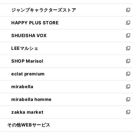
開
ウ
し
ジャンプキャラクターズストア
く
ィ
い
新
ン
ウ
し
HAPPY PLUS STORE
ド
ィ
い
新
ウ
ン
ウ
し
SHUEISHA VOX
で
ド
ィ
い
新
開
ウ
ン
ウ
し
LEEマルシェ
く
で
ド
ィ
い
新
開
ウ
ン
ウ
し
SHOP Marisol
く
で
ド
ィ
い
新
開
ウ
ン
ウ
し
eclat premium
く
で
ド
ィ
い
新
開
ウ
ン
ウ
し
mirabella
く
で
ド
ィ
い
新
開
ウ
ン
ウ
し
mirabella homme
く
で
ド
ィ
い
新
開
ウ
ン
ウ
し
zakka market
く
で
ド
ィ
い
新
開
ウ
ン
ウ
し
その他WEBサービス
く
で
ド
ィ
い
開
ウ
ン
ウ