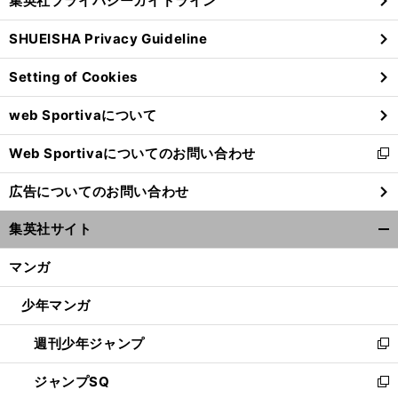
集英社プライバシーガイドライン
い
る
ウ
SHUEISHA Privacy Guideline
ィ
ン
Setting of Cookies
ド
ウ
web Sportivaについて
で
開
Web Sportivaについてのお問い合わせ
く
新
し
広告についてのお問い合わせ
い
ウ
集英社サイト
ィ
開
ン
く/
マンガ
ド
閉
ウ
じ
少年マンガ
で
る
開
週刊少年ジャンプ
く
新
し
ジャンプSQ
い
新