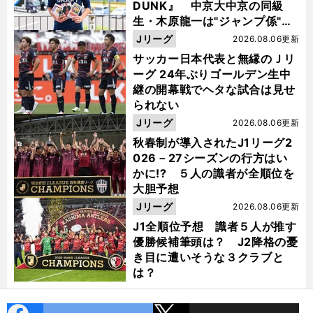
DUNK』 中京大中京の同級
生・木原龍一は"ジャンプ係"だ
った
Jリーグ
2026.08.06更新
サッカー日本代表と無縁のＪリ
ーグ 24年ぶりゴールデン生中
継の開幕戦でヘタな試合は見せ
られない
Jリーグ
2026.08.06更新
秋春制が導入されたJ1リーグ2
026－27シーズンの行方はい
かに!? ５人の識者が全順位を
大胆予想
Jリーグ
2026.08.06更新
J1全順位予想 識者５人が推す
優勝候補筆頭は？ J2降格の憂
き目に遭いそうな３クラブと
は？
cebo
X