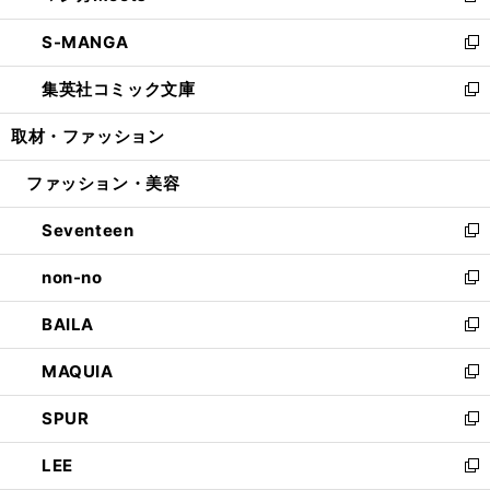
開
ウ
ン
ウ
し
S-MANGA
く
で
ド
ィ
い
新
開
ウ
ン
ウ
し
集英社コミック文庫
く
で
ド
ィ
い
新
開
ウ
ン
ウ
し
取材・ファッション
く
で
ド
ィ
い
開
ウ
ン
ウ
ファッション・美容
く
で
ド
ィ
開
ウ
ン
Seventeen
く
で
ド
新
開
ウ
し
non-no
く
で
い
新
開
ウ
し
BAILA
く
ィ
い
新
ン
ウ
し
MAQUIA
ド
ィ
い
新
ウ
ン
ウ
し
SPUR
で
ド
ィ
い
新
開
ウ
ン
ウ
し
LEE
く
で
ド
ィ
い
新
開
ウ