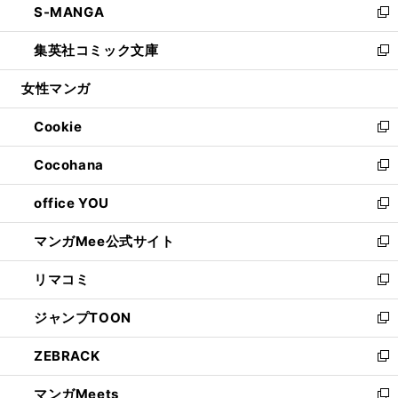
S-MANGA
く
で
ド
ィ
い
新
開
ウ
ン
ウ
し
集英社コミック文庫
く
で
ド
ィ
い
新
開
ウ
ン
ウ
し
女性マンガ
く
で
ド
ィ
い
開
ウ
ン
ウ
Cookie
く
で
ド
ィ
新
開
ウ
ン
し
Cocohana
く
で
ド
い
新
開
ウ
ウ
し
office YOU
く
で
ィ
い
新
開
ン
ウ
し
マンガMee公式サイト
く
ド
ィ
い
新
ウ
ン
ウ
し
リマコミ
で
ド
ィ
い
新
開
ウ
ン
ウ
し
ジャンプTOON
く
で
ド
ィ
い
新
開
ウ
ン
ウ
し
ZEBRACK
く
で
ド
ィ
い
新
開
ウ
ン
ウ
し
マンガMeets
く
で
ド
ィ
い
新