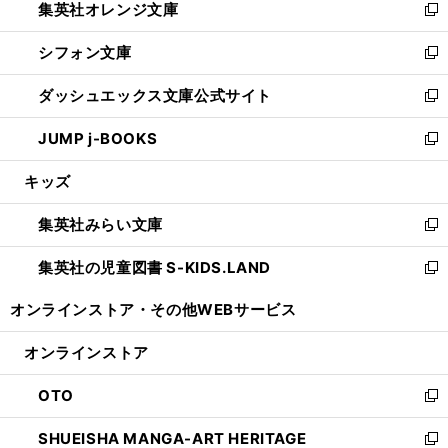
集英社オレンジ文庫
く
で
ド
い
新
開
ウ
ウ
し
シフォン文庫
く
で
ィ
い
新
開
ン
ウ
し
ダッシュエックス文庫公式サイト
く
ド
ィ
い
新
ウ
ン
ウ
し
JUMP j-BOOKS
で
ド
ィ
い
新
開
ウ
ン
ウ
し
キッズ
く
で
ド
ィ
い
開
ウ
ン
ウ
集英社みらい文庫
く
で
ド
ィ
新
開
ウ
ン
し
集英社の児童図書 S-KIDS.LAND
く
で
ド
い
新
開
ウ
ウ
し
オンラインストア・
その他WEBサービス
く
で
ィ
い
開
ン
ウ
オンラインストア
く
ド
ィ
ウ
ン
OTO
で
ド
新
開
ウ
し
SHUEISHA MANGA-ART HERITAGE
く
で
い
新