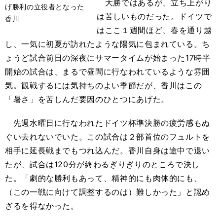
大勝ではあるが、立ち上がり
げ勝利の立役者となった
は苦しいものだった。ドイツで
香川
はここ１週間ほど、春を通り越
し、一気に初夏が訪れたような陽気に包まれている。ち
ょうど試合前日の深夜にサマータイムが始まった17時半
開始の試合は、まるで昼間に行なわれているような雰囲
気。観戦するには気持ちのよい季節だが、香川はこの
「暑さ」を苦しんだ要因のひとつにあげた。
先週水曜日に行なわれたドイツ杯準決勝の疲労感もぬ
ぐい去れないでいた。この試合は２部首位のフュルトを
相手に延長戦までもつれ込んだ。香川自身は途中で退い
たが、試合は120分が終わるぎりぎりのところで決し
た。「劇的な勝利もあって、精神的にも肉体的にも、
（この一戦に向けて調整するのは）難しかった」と認め
ざるを得なかった。