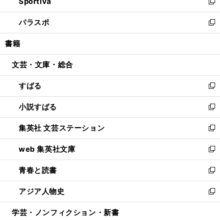
Sportiva
く
ド
ィ
い
新
ウ
ン
ウ
し
パラスポ
で
ド
ィ
い
新
開
ウ
ン
ウ
し
書籍
く
で
ド
ィ
い
開
ウ
ン
ウ
文芸・文庫・総合
く
で
ド
ィ
開
ウ
ン
すばる
く
で
ド
新
開
ウ
し
小説すばる
く
で
い
新
開
ウ
し
集英社 文芸ステーション
く
ィ
い
新
ン
ウ
し
web 集英社文庫
ド
ィ
い
新
ウ
ン
ウ
し
青春と読書
で
ド
ィ
い
新
開
ウ
ン
ウ
し
アジア人物史
く
で
ド
ィ
い
新
開
ウ
ン
ウ
し
学芸・ノンフィクション・新書
く
で
ド
ィ
い