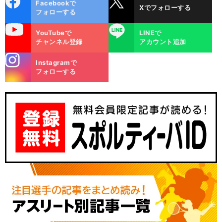
Facebookで
Xでフォローする
ok
フォローする
uTube
LINE
YouTubeで
LINEで
チャンネル登録
アカウント追加
stagra
Instagramで
m
フォローする