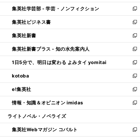
開
ウ
ン
ウ
集英社学芸部 - 学芸・ノンフィクション
く
で
ド
ィ
新
開
ウ
ン
し
集英社ビジネス書
く
で
ド
い
新
開
ウ
ウ
し
集英社新書
く
で
ィ
い
新
開
ン
ウ
し
集英社新書プラス - 知の水先案内人
く
ド
ィ
い
新
ウ
ン
ウ
し
1日5分で、明日は変わる よみタイ yomitai
で
ド
ィ
い
新
開
ウ
ン
ウ
し
kotoba
く
で
ド
ィ
い
新
開
ウ
ン
ウ
し
e!集英社
く
で
ド
ィ
い
新
開
ウ
ン
ウ
し
情報・知識＆オピニオン imidas
く
で
ド
ィ
い
新
開
ウ
ン
ウ
し
ライトノベル・ノベライズ
く
で
ド
ィ
い
開
ウ
ン
ウ
集英社Webマガジン コバルト
く
で
ド
ィ
新
開
ウ
ン
し