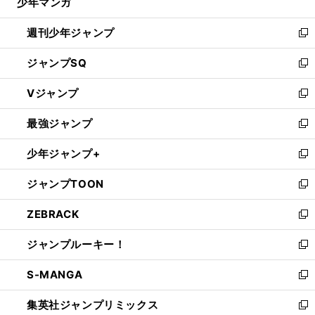
少年マンガ
で
る
開
週刊少年ジャンプ
く
新
し
ジャンプSQ
い
新
ウ
し
Vジャンプ
ィ
い
新
ン
ウ
し
最強ジャンプ
ド
ィ
い
新
ウ
ン
ウ
し
少年ジャンプ+
で
ド
ィ
い
新
開
ウ
ン
ウ
し
ジャンプTOON
く
で
ド
ィ
い
新
開
ウ
ン
ウ
し
ZEBRACK
く
で
ド
ィ
い
新
開
ウ
ン
ウ
し
ジャンプルーキー！
く
で
ド
ィ
い
新
開
ウ
ン
ウ
し
S-MANGA
く
で
ド
ィ
い
新
開
ウ
ン
ウ
し
集英社ジャンプリミックス
く
で
ド
ィ
い
新