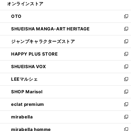
オンラインストア
く
ド
ィ
ウ
ン
OTO
で
ド
新
開
ウ
し
SHUEISHA MANGA-ART HERITAGE
く
で
い
新
開
ウ
し
ジャンプキャラクターズストア
く
ィ
い
新
ン
ウ
し
HAPPY PLUS STORE
ド
ィ
い
新
ウ
ン
ウ
し
SHUEISHA VOX
で
ド
ィ
い
新
開
ウ
ン
ウ
し
LEEマルシェ
く
で
ド
ィ
い
新
開
ウ
ン
ウ
し
SHOP Marisol
く
で
ド
ィ
い
新
開
ウ
ン
ウ
し
eclat premium
く
で
ド
ィ
い
新
開
ウ
ン
ウ
し
mirabella
く
で
ド
ィ
い
新
開
ウ
ン
ウ
し
mirabella homme
く
で
ド
ィ
い
新