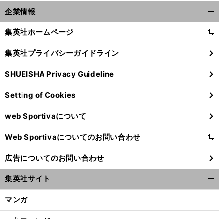
企業情報
開
く/
集英社ホームページ
新
閉
し
じ
集英社プライバシーガイドライン
い
る
ウ
SHUEISHA Privacy Guideline
ィ
ン
Setting of Cookies
ド
ウ
web Sportivaについて
で
開
Web Sportivaについてのお問い合わせ
く
新
し
広告についてのお問い合わせ
い
ウ
集英社サイト
ィ
開
ン
く/
マンガ
ド
閉
ウ
じ