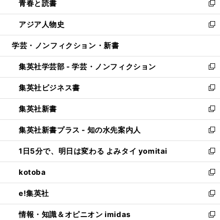
青春と読書
で
ド
ィ
い
新
開
ウ
ン
ウ
し
アジア人物史
く
で
ド
ィ
い
新
開
ウ
ン
ウ
し
学芸・ノンフィクション・新書
く
で
ド
ィ
い
開
ウ
ン
ウ
集英社学芸部 - 学芸・ノンフィクション
く
で
ド
ィ
新
開
ウ
ン
し
集英社ビジネス書
く
で
ド
い
新
開
ウ
ウ
し
集英社新書
く
で
ィ
い
新
開
ン
ウ
し
集英社新書プラス - 知の水先案内人
く
ド
ィ
い
新
ウ
ン
ウ
し
1日5分で、明日は変わる よみタイ yomitai
で
ド
ィ
い
新
開
ウ
ン
ウ
し
kotoba
く
で
ド
ィ
い
新
開
ウ
ン
ウ
し
e!集英社
く
で
ド
ィ
い
新
開
ウ
ン
ウ
し
情報・知識＆オピニオン imidas
く
で
ド
ィ
い
新