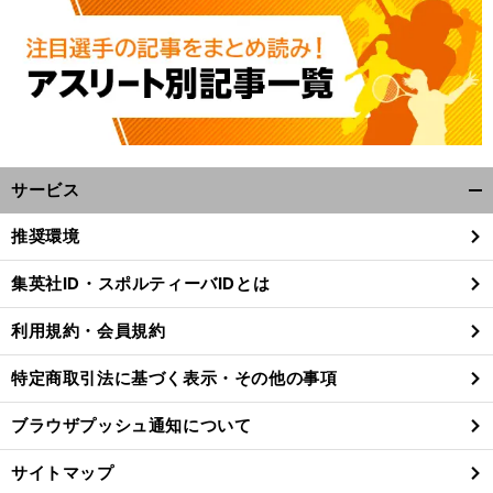
】
前
へ
J1
サービス
開
く/
推奨環境
閉
じ
集英社ID・スポルティーバIDとは
る
利用規約・会員規約
特定商取引法に基づく表示・その他の事項
ブラウザプッシュ通知について
サイトマップ