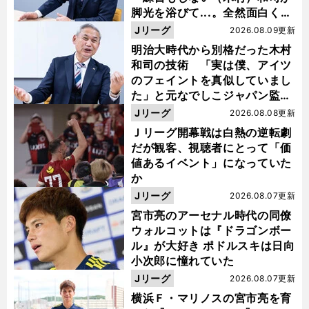
脚光を浴びて...。全然面白くな
い４年間でした」
Jリーグ
2026.08.09更新
明治大時代から別格だった木村
和司の技術 「実は僕、アイツ
のフェイントを真似していまし
た」と元なでしこジャパン監
督・佐々木則夫
Jリーグ
2026.08.08更新
Ｊリーグ開幕戦は白熱の逆転劇
だが観客、視聴者にとって「価
値あるイベント」になっていた
か
Jリーグ
2026.08.07更新
宮市亮のアーセナル時代の同僚
ウォルコットは『ドラゴンボー
ル』が大好き ポドルスキは日向
小次郎に憧れていた
Jリーグ
2026.08.07更新
横浜Ｆ・マリノスの宮市亮を育