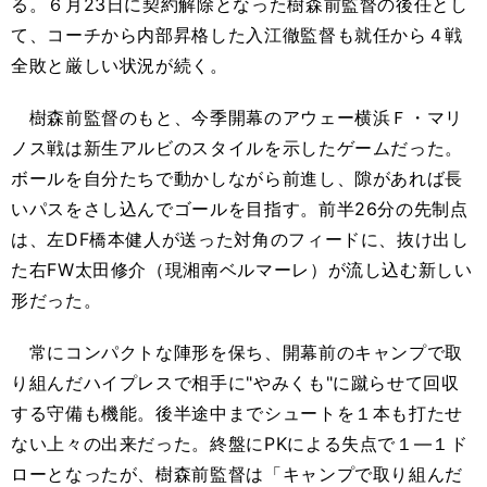
る。６月23日に契約解除となった樹森前監督の後任とし
て、コーチから内部昇格した入江徹監督も就任から４戦
全敗と厳しい状況が続く。
樹森前監督のもと、今季開幕のアウェー横浜Ｆ・マリ
ノス戦は新生アルビのスタイルを示したゲームだった。
ボールを自分たちで動かしながら前進し、隙があれば長
いパスをさし込んでゴールを目指す。前半26分の先制点
は、左DF橋本健人が送った対角のフィードに、抜け出し
た右FW太田修介（現湘南ベルマーレ）が流し込む新しい
形だった。
常にコンパクトな陣形を保ち、開幕前のキャンプで取
り組んだハイプレスで相手に"やみくも"に蹴らせて回収
する守備も機能。後半途中までシュートを１本も打たせ
ない上々の出来だった。終盤にPKによる失点で１―１ド
ローとなったが、樹森前監督は「キャンプで取り組んだ