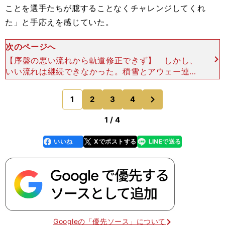
ことを選手たちが臆することなくチャレンジしてくれ
た」と手応えを感じていた。
次のページへ
【序盤の悪い流れから軌道修正できず】 しかし、
いい流れは継続できなかった。積雪とアウェー連戦
の影響でクラブハウスに戻れず、大阪などで調整を
続けた影響も響いたのか開幕８戦未勝利（４分け４
次
1
2
3
4
のページへ
敗）と勝利から
1 / 4
いいね
Xでポストする
LINEで送る
line
faceboo
x
k
Googleの「優先ソース」について