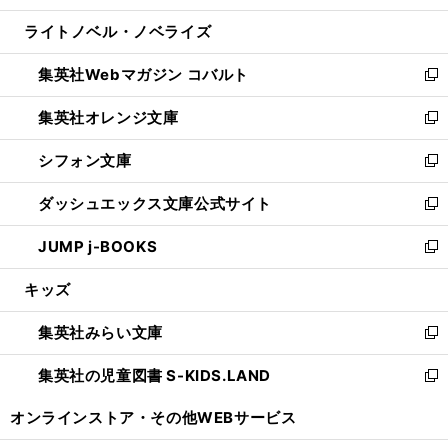
開
ウ
ン
ウ
し
ライトノベル・ノベライズ
く
で
ド
ィ
い
開
ウ
ン
ウ
集英社Webマガジン コバルト
く
で
ド
ィ
新
開
ウ
ン
し
集英社オレンジ文庫
く
で
ド
い
新
開
ウ
ウ
し
シフォン文庫
く
で
ィ
い
新
開
ン
ウ
し
ダッシュエックス文庫公式サイト
く
ド
ィ
い
新
ウ
ン
ウ
し
JUMP j-BOOKS
で
ド
ィ
い
新
開
ウ
ン
ウ
し
キッズ
く
で
ド
ィ
い
開
ウ
ン
ウ
集英社みらい文庫
く
で
ド
ィ
新
開
ウ
ン
し
集英社の児童図書 S-KIDS.LAND
く
で
ド
い
新
開
ウ
ウ
し
オンラインストア・
その他WEBサービス
く
で
ィ
い
開
ン
ウ