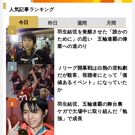
人気記事ランキング
今日
昨日
週間
月間
羽生結弦を覚醒させた「誰かの
1
ために」の思い 五輪連覇の偉
業への道のり
Ｊリーグ開幕戦は白熱の逆転劇
2
だが観客、視聴者にとって「価
値あるイベント」になっていた
か
羽生結弦、五輪連覇の舞台裏
3
ケガで欠場中に取り組んだ「勉
強」で成長