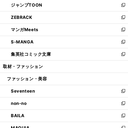
ジャンプTOON
く
で
ド
ィ
い
新
開
ウ
ン
ウ
し
ZEBRACK
く
で
ド
ィ
い
新
開
ウ
ン
ウ
し
マンガMeets
く
で
ド
ィ
い
新
開
ウ
ン
ウ
し
S-MANGA
く
で
ド
ィ
い
新
開
ウ
ン
ウ
し
集英社コミック文庫
く
で
ド
ィ
い
新
開
ウ
ン
ウ
し
取材・ファッション
く
で
ド
ィ
い
開
ウ
ン
ウ
ファッション・美容
く
で
ド
ィ
開
ウ
ン
Seventeen
く
で
ド
新
開
ウ
し
non-no
く
で
い
新
開
ウ
し
BAILA
く
ィ
い
新
ン
ウ
し
MAQUIA