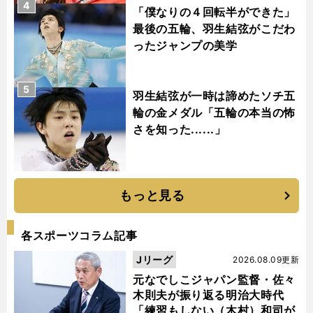
4
「僕なりの４回転半ができた」
最後の五輪、羽生結弦がこだわ
ったジャンプの美学
5
羽生結弦が一時は諦めたソチ五
輪の金メダル「五輪の本当の怖
さを知った......」
もっと見る
各スポーツコラム記事
Jリーグ
2026.08.09更新
元なでしこジャパン監督・佐々
木則夫が振り返る明治大時代
「練習もしない（木村）和司が