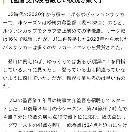
【監督交代後も厳しい状況が続く】
J2時代の2020年から積み上げるポゼッションサッカ
ーで、昨シーズンは松橋力蔵監督（現FC東京）のもと、
ルヴァンカップでクラブ史上初めての準優勝。リーグ戦
は16位で残留したが、J1に再昇格した2023年から示した
パスサッカーは多くのサッカーファンから賞賛された。
登山に例えれば、ゆっくりではあるが順調に上を目指
しているように見えたし、登っている山も間違っていな
いように感じていた。だが、転がり落ちるのは早いもの
だ。
プロの監督業１年目の樹森大介監督を招聘してスター
トした、J1復帰３年目の今シーズン。第24節終了時点で
４勝７分け13敗の勝ち点19で最下位に沈む。総失点はリ
ーグワーストの41点を喫し、総得点は24点と迫力に欠け