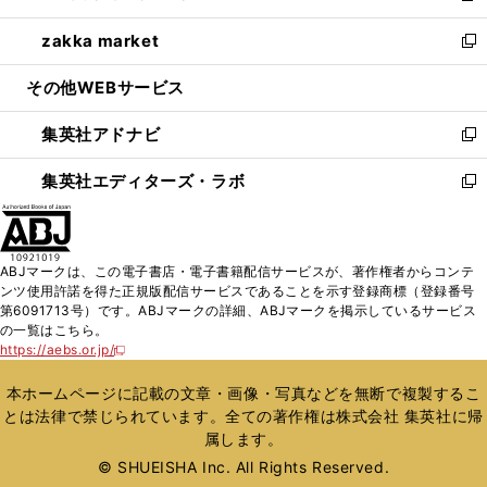
開
ウ
ン
ウ
し
zakka market
く
で
ド
ィ
い
新
開
ウ
ン
ウ
し
その他WEBサービス
く
で
ド
ィ
い
開
ウ
ン
ウ
集英社アドナビ
く
で
ド
ィ
新
開
ウ
ン
し
集英社エディターズ・ラボ
く
で
ド
い
新
開
ウ
ウ
し
く
で
ィ
い
開
ン
ウ
ABJマークは、この電子書店・電子書籍配信サービスが、著作権者からコンテ
く
ド
ィ
ンツ使用許諾を得た正規版配信サービスであることを示す登録商標（登録番号
ウ
ン
第6091713号）です。ABJマークの詳細、ABJマークを掲示しているサービス
で
ド
の一覧はこちら。
開
ウ
https://aebs.or.jp/
新
く
で
し
い
開
本ホームページに記載の文章・画像・写真などを無断で複製するこ
ウ
く
とは法律で禁じられています。全ての著作権は株式会社 集英社に帰
ィ
属します。
ン
ド
© SHUEISHA Inc. All Rights Reserved.
ウ