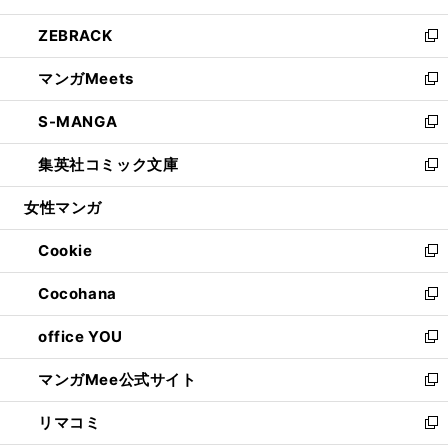
開
ウ
ン
ウ
し
ZEBRACK
く
で
ド
ィ
い
新
開
ウ
ン
ウ
し
マンガMeets
く
で
ド
ィ
い
新
開
ウ
ン
ウ
し
S-MANGA
く
で
ド
ィ
い
新
開
ウ
ン
ウ
し
集英社コミック文庫
く
で
ド
ィ
い
新
開
ウ
ン
ウ
し
女性マンガ
く
で
ド
ィ
い
開
ウ
ン
ウ
Cookie
く
で
ド
ィ
新
開
ウ
ン
し
Cocohana
く
で
ド
い
新
開
ウ
ウ
し
office YOU
く
で
ィ
い
新
開
ン
ウ
し
マンガMee公式サイト
く
ド
ィ
い
新
ウ
ン
ウ
し
リマコミ
で
ド
ィ
い
新
開
ウ
ン
ウ
し