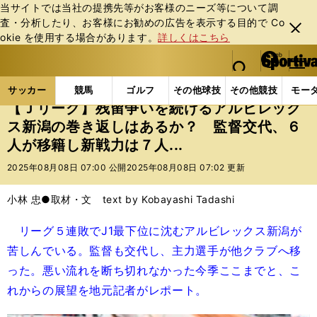
当サイトでは当社の提携先等がお客様のニーズ等について調
査・分析したり、お客様にお勧めの広告を表⽰する⽬的で Co
閉じ
okie を使⽤する場合があります。
詳しくはこちら
る
マイペ
web Sportiva (webスポルティーバ)
検索
メニュ
we
ー
サッカーの記事一覧
Jリーグ他
Jリーグ
【Ｊリ
b
ジ
サッカー
競馬
ゴルフ
その他球技
その他競技
モー
ス
【Ｊリーグ】残留争いを続けるアルビレック
ポ
ス新潟の巻き返しはあるか？ 監督交代、６
ル
人が移籍し新戦力は７人...
テ
ィ
2025年08月08日 07:00 公開
2025年08月08日 07:02 更新
ー
バ
小林 忠●取材・文 text by Kobayashi Tadashi
リーグ５連敗でJ1最下位に沈むアルビレックス新潟が
苦しんでいる。監督も交代し、主力選手が他クラブへ移
った。悪い流れを断ち切れなかった今季ここまでと、こ
れからの展望を地元記者がレポート。