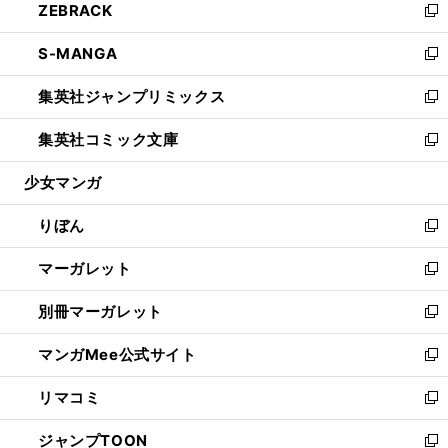
ZEBRACK
く
で
ド
ィ
い
新
開
ウ
ン
ウ
し
S-MANGA
く
で
ド
ィ
い
新
開
ウ
ン
ウ
し
集英社ジャンプリミックス
く
で
ド
ィ
い
新
開
ウ
ン
ウ
し
集英社コミック文庫
く
で
ド
ィ
い
新
開
ウ
ン
ウ
し
少女マンガ
く
で
ド
ィ
い
開
ウ
ン
ウ
りぼん
く
で
ド
ィ
新
開
ウ
ン
し
マーガレット
く
で
ド
い
新
開
ウ
ウ
し
別冊マーガレット
く
で
ィ
い
新
開
ン
ウ
し
マンガMee公式サイト
く
ド
ィ
い
新
ウ
ン
ウ
し
リマコミ
で
ド
ィ
い
新
開
ウ
ン
ウ
し
ジャンプTOON
く
で
ド
ィ
い
新