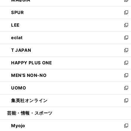
ド
ィ
い
新
ウ
ン
ウ
し
SPUR
で
ド
ィ
い
新
開
ウ
ン
ウ
し
LEE
く
で
ド
ィ
い
新
開
ウ
ン
ウ
し
eclat
く
で
ド
ィ
い
新
開
ウ
ン
ウ
し
T JAPAN
く
で
ド
ィ
い
新
開
ウ
ン
ウ
し
HAPPY PLUS ONE
く
で
ド
ィ
い
新
開
ウ
ン
ウ
し
MEN'S NON-NO
く
で
ド
ィ
い
新
開
ウ
ン
ウ
し
UOMO
く
で
ド
ィ
い
新
開
ウ
ン
ウ
し
集英社オンライン
く
で
ド
ィ
い
新
開
ウ
ン
ウ
し
芸能・情報・スポーツ
く
で
ド
ィ
い
開
ウ
ン
ウ
Myojo
く
で
ド
ィ
新