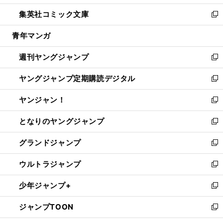
開
ウ
ン
ウ
し
集英社コミック文庫
く
で
ド
ィ
い
新
開
ウ
ン
ウ
し
青年マンガ
く
で
ド
ィ
い
開
ウ
ン
ウ
週刊ヤングジャンプ
く
で
ド
ィ
新
開
ウ
ン
し
ヤングジャンプ定期購読デジタル
く
で
ド
い
新
開
ウ
ウ
し
ヤンジャン！
く
で
ィ
い
新
開
ン
ウ
し
となりのヤングジャンプ
く
ド
ィ
い
新
ウ
ン
ウ
し
グランドジャンプ
で
ド
ィ
い
新
開
ウ
ン
ウ
し
ウルトラジャンプ
く
で
ド
ィ
い
新
開
ウ
ン
ウ
し
少年ジャンプ+
く
で
ド
ィ
い
新
開
ウ
ン
ウ
し
ジャンプTOON
く
で
ド
ィ
い
新
開
ウ
ン
ウ
し