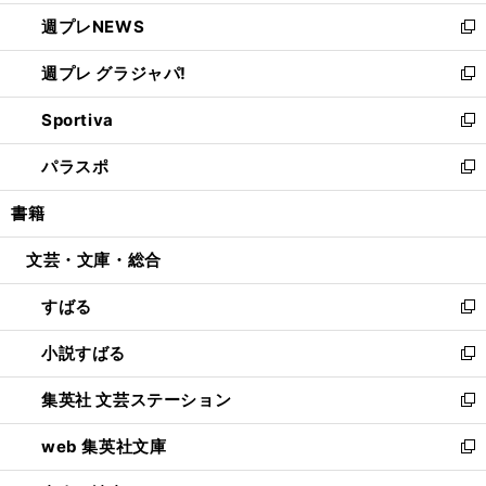
開
ウ
ン
し
週プレNEWS
く
で
ド
い
新
開
ウ
ウ
し
週プレ グラジャパ!
く
で
ィ
い
新
開
ン
ウ
し
Sportiva
く
ド
ィ
い
新
ウ
ン
ウ
し
パラスポ
で
ド
ィ
い
新
開
ウ
ン
ウ
し
書籍
く
で
ド
ィ
い
開
ウ
ン
ウ
文芸・文庫・総合
く
で
ド
ィ
開
ウ
ン
すばる
く
で
ド
新
開
ウ
し
小説すばる
く
で
い
新
開
ウ
し
集英社 文芸ステーション
く
ィ
い
新
ン
ウ
し
web 集英社文庫
ド
ィ
い
新
ウ
ン
ウ
し