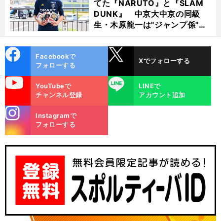
てた『NARUTO』と『SLAM
DUNK』 中京大中京の同級
生・木原龍一は"ジャンプ係"だ
った
cebo
X
Facebookで
Xでフォローする
ok
フォローする
uTube
LINE
YouTubeで
LINEで
チャンネル登録
アカウント追加
stagra
Instagramで
m
フォローする