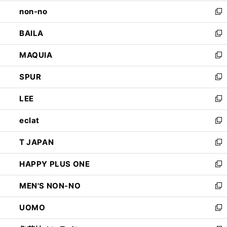
開
ウ
し
non-no
く
で
い
新
開
ウ
し
BAILA
く
ィ
い
新
ン
ウ
し
MAQUIA
ド
ィ
い
新
ウ
ン
ウ
し
SPUR
で
ド
ィ
い
新
開
ウ
ン
ウ
し
LEE
く
で
ド
ィ
い
新
開
ウ
ン
ウ
し
eclat
く
で
ド
ィ
い
新
開
ウ
ン
ウ
し
T JAPAN
く
で
ド
ィ
い
新
開
ウ
ン
ウ
し
HAPPY PLUS ONE
く
で
ド
ィ
い
新
開
ウ
ン
ウ
し
MEN'S NON-NO
く
で
ド
ィ
い
新
開
ウ
ン
ウ
し
UOMO
く
で
ド
ィ
い
新
開
ウ
ン
ウ
し