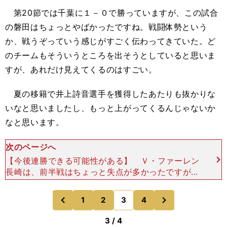
第20節では千葉に１－０で勝っていますが、この試合
の磐田はちょっとやばかったですね。戦闘体勢という
か、戦うぞっていう感じがすごく伝わってきていた。ど
のチームもそういうところを出そうとしていると思いま
すが、あれだけ見えてくるのはすごい。
夏の移籍で井上詩音選手を獲得したあたりも抜かりな
いなと思いましたし、もっと上がってくるんじゃないか
なと思います。
次のページへ
【今後連勝できる可能性がある】 Ｖ・ファーレン
長崎は、前半戦はちょっと失点が多かったですが、
攻撃のパワーは圧倒的ですし、いまのJ2で大きく
連勝できる可能性が最もあるチームは長崎じゃない
次
1
2
3
4
のページへ
のページへ
かなと思ってい
前
3 / 4