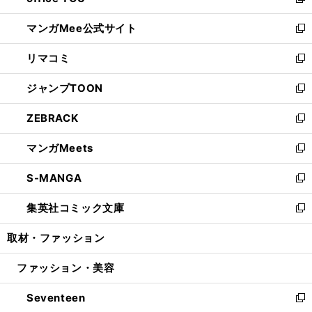
い
新
開
ン
ウ
し
マンガMee公式サイト
く
ド
ィ
い
新
ウ
ン
ウ
し
リマコミ
で
ド
ィ
い
新
開
ウ
ン
ウ
し
ジャンプTOON
く
で
ド
ィ
い
新
開
ウ
ン
ウ
し
ZEBRACK
く
で
ド
ィ
い
新
開
ウ
ン
ウ
し
マンガMeets
く
で
ド
ィ
い
新
開
ウ
ン
ウ
し
S-MANGA
く
で
ド
ィ
い
新
開
ウ
ン
ウ
し
集英社コミック文庫
く
で
ド
ィ
い
新
開
ウ
ン
ウ
し
取材・ファッション
く
で
ド
ィ
い
開
ウ
ン
ウ
ファッション・美容
く
で
ド
ィ
開
ウ
ン
Seventeen
く
で
ド
新