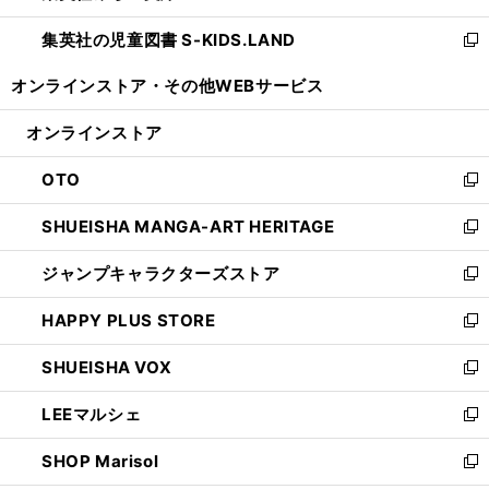
開
ウ
ン
し
集英社の児童図書 S-KIDS.LAND
く
で
ド
い
新
開
ウ
ウ
し
オンラインストア・
その他WEBサービス
く
で
ィ
い
開
ン
ウ
オンラインストア
く
ド
ィ
ウ
ン
OTO
で
ド
新
開
ウ
し
SHUEISHA MANGA-ART HERITAGE
く
で
い
新
開
ウ
し
ジャンプキャラクターズストア
く
ィ
い
新
ン
ウ
し
HAPPY PLUS STORE
ド
ィ
い
新
ウ
ン
ウ
し
SHUEISHA VOX
で
ド
ィ
い
新
開
ウ
ン
ウ
し
LEEマルシェ
く
で
ド
ィ
い
新
開
ウ
ン
ウ
し
SHOP Marisol
く
で
ド
ィ
い
新
開
ウ
ン
ウ
し