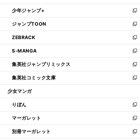
開
ウ
ン
ウ
し
少年ジャンプ+
く
で
ド
ィ
い
新
開
ウ
ン
ウ
し
ジャンプTOON
く
で
ド
ィ
い
新
開
ウ
ン
ウ
し
ZEBRACK
く
で
ド
ィ
い
新
開
ウ
ン
ウ
し
S-MANGA
く
で
ド
ィ
い
新
開
ウ
ン
ウ
し
集英社ジャンプリミックス
く
で
ド
ィ
い
新
開
ウ
ン
ウ
し
集英社コミック文庫
く
で
ド
ィ
い
新
開
ウ
ン
ウ
し
少女マンガ
く
で
ド
ィ
い
開
ウ
ン
ウ
りぼん
く
で
ド
ィ
新
開
ウ
ン
し
マーガレット
く
で
ド
い
新
開
ウ
ウ
し
別冊マーガレット
く
で
ィ
い
新
開
ン
ウ
し