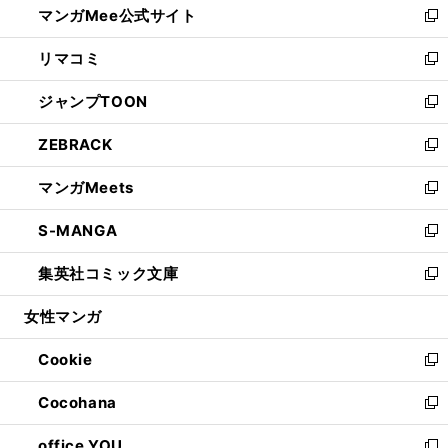
マンガMee公式サイト
く
ド
ィ
い
新
ウ
ン
ウ
し
リマコミ
で
ド
ィ
い
新
開
ウ
ン
ウ
し
ジャンプTOON
く
で
ド
ィ
い
新
開
ウ
ン
ウ
し
ZEBRACK
く
で
ド
ィ
い
新
開
ウ
ン
ウ
し
マンガMeets
く
で
ド
ィ
い
新
開
ウ
ン
ウ
し
S-MANGA
く
で
ド
ィ
い
新
開
ウ
ン
ウ
し
集英社コミック文庫
く
で
ド
ィ
い
新
開
ウ
ン
ウ
し
女性マンガ
く
で
ド
ィ
い
開
ウ
ン
ウ
Cookie
く
で
ド
ィ
新
開
ウ
ン
し
Cocohana
く
で
ド
い
新
開
ウ
ウ
し
office YOU
く
で
ィ