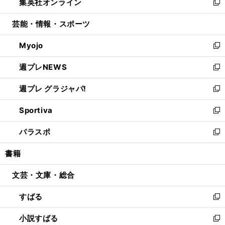
集英社オンライン
く
で
ド
ィ
い
新
開
ウ
ン
ウ
し
芸能・情報・スポーツ
く
で
ド
ィ
い
開
ウ
ン
ウ
Myojo
く
で
ド
ィ
新
開
ウ
ン
し
週プレNEWS
く
で
ド
い
新
開
ウ
ウ
し
週プレ グラジャパ!
く
で
ィ
い
新
開
ン
ウ
し
Sportiva
く
ド
ィ
い
新
ウ
ン
ウ
し
パラスポ
で
ド
ィ
い
新
開
ウ
ン
ウ
し
書籍
く
で
ド
ィ
い
開
ウ
ン
ウ
文芸・文庫・総合
く
で
ド
ィ
開
ウ
ン
すばる
く
で
ド
新
開
ウ
し
小説すばる
く
で
い
新