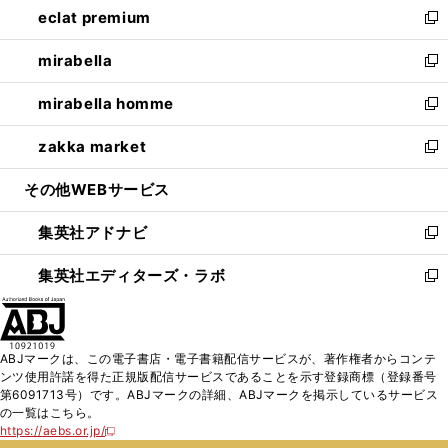
eclat premium
く
で
ド
ィ
い
新
開
ウ
ン
ウ
し
mirabella
く
で
ド
ィ
い
新
開
ウ
ン
ウ
し
mirabella homme
く
で
ド
ィ
い
新
開
ウ
ン
ウ
し
zakka market
く
で
ド
ィ
い
新
開
ウ
ン
ウ
し
その他WEBサービス
く
で
ド
ィ
い
開
ウ
ン
ウ
集英社アドナビ
く
で
ド
ィ
新
開
ウ
ン
し
集英社エディターズ・ラボ
く
で
ド
い
新
開
ウ
ウ
し
く
で
ィ
い
開
ン
ウ
ABJマークは、この電子書店・電子書籍配信サービスが、著作権者からコンテ
く
ド
ィ
ンツ使用許諾を得た正規版配信サービスであることを示す登録商標（登録番号
ウ
ン
第6091713号）です。ABJマークの詳細、ABJマークを掲示しているサービス
で
ド
の一覧はこちら。
開
ウ
https://aebs.or.jp/
新
く
で