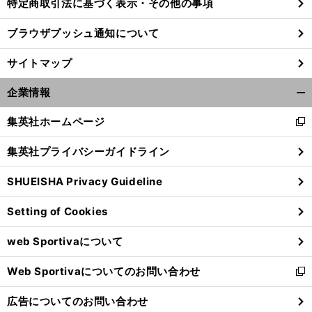
特定商取引法に基づく表示・その他の事項
ブラウザプッシュ通知について
前
へ
サイトマップ
企業情報
開
く/
集英社ホームページ
新
閉
し
じ
集英社プライバシーガイドライン
い
る
ウ
SHUEISHA Privacy Guideline
ィ
ン
Setting of Cookies
ド
ウ
web Sportivaについて
で
開
Web Sportivaについてのお問い合わせ
く
新
し
広告についてのお問い合わせ
い