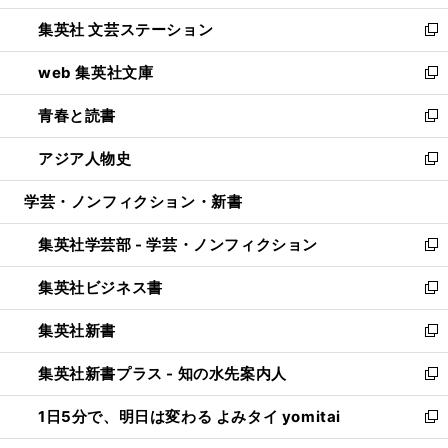
開
ウ
し
集英社 文芸ステーション
く
ィ
い
新
ン
ウ
し
web 集英社文庫
ド
ィ
い
新
ウ
ン
ウ
し
青春と読書
で
ド
ィ
い
新
開
ウ
ン
ウ
し
アジア人物史
く
で
ド
ィ
い
新
開
ウ
ン
ウ
し
学芸・ノンフィクション・新書
く
で
ド
ィ
い
開
ウ
ン
ウ
集英社学芸部 - 学芸・ノンフィクション
く
で
ド
ィ
新
開
ウ
ン
し
集英社ビジネス書
く
で
ド
い
新
開
ウ
ウ
し
集英社新書
く
で
ィ
い
新
開
ン
ウ
し
集英社新書プラス - 知の水先案内人
く
ド
ィ
い
新
ウ
ン
ウ
し
1日5分で、明日は変わる よみタイ yomitai
で
ド
ィ
い
新
開
ウ
ン
ウ
し