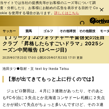
当サイトでは当社の提携先等がお客様のニーズ等について調
査・分析したり、お客様にお勧めの広告を表⽰する⽬的で Co
閉じ
okie を使⽤する場合があります。
詳しくはこちら
る
マイペ
web Sportiva (webスポルティーバ)
検索
メニュ
we
ー
サッカーの記事一覧
Jリーグ他
Jリーグ
【Ｊリ
b
ジ
サッカー
競馬
ゴルフ
その他球技
その他競技
モー
ス
【Ｊリーグ】J2ウォッチャー平畠啓史の注目
ポ
クラブ 「昇格したらすごいドラマ」2025シ
ル
ーズン中間報告 (3ページ目)
テ
ィ
2025年07月23日 17:00 公開
2025年07月23日 17:51 更新
ー
バ
池田タツ●取材・文 text by Ikeda Tatsu
【形が出てきてもっと上に行くのでは】
ジュビロ磐田は、４月に３連敗があったり、そのあと
もFC今治に３失点とか北海道コンサドーレ札幌に２失点
とかが続いて失点がちょっと多いんですけど、その３連