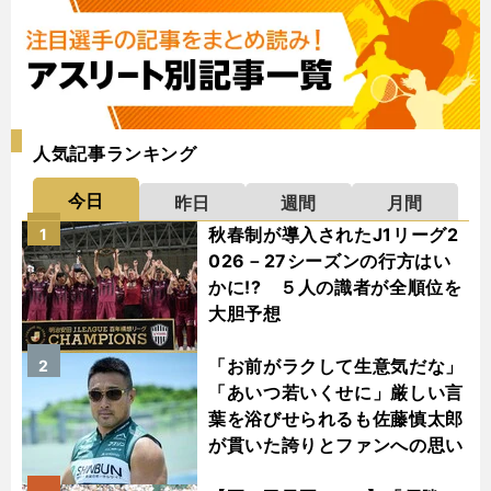
人気記事ランキング
今日
昨日
週間
月間
秋春制が導入されたJ1リーグ2
1
026－27シーズンの行方はい
かに!? ５人の識者が全順位を
大胆予想
「お前がラクして生意気だな」
2
「あいつ若いくせに」厳しい言
葉を浴びせられるも佐藤慎太郎
が貫いた誇りとファンへの思い