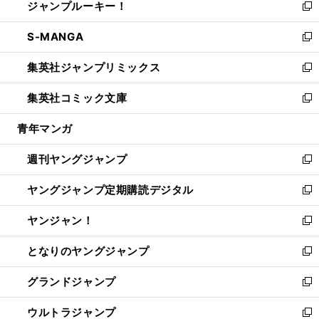
ジャンプルーキー！
く
で
ド
ィ
い
新
開
ウ
ン
ウ
し
S-MANGA
く
で
ド
ィ
い
新
開
ウ
ン
ウ
し
集英社ジャンプリミックス
く
で
ド
ィ
い
新
開
ウ
ン
ウ
し
集英社コミック文庫
く
で
ド
ィ
い
新
開
ウ
ン
ウ
し
青年マンガ
く
で
ド
ィ
い
開
ウ
ン
ウ
週刊ヤングジャンプ
く
で
ド
ィ
新
開
ウ
ン
し
ヤングジャンプ定期購読デジタル
く
で
ド
い
新
開
ウ
ウ
し
ヤンジャン！
く
で
ィ
い
新
開
ン
ウ
し
となりのヤングジャンプ
く
ド
ィ
い
新
ウ
ン
ウ
し
グランドジャンプ
で
ド
ィ
い
新
開
ウ
ン
ウ
し
ウルトラジャンプ
く
で
ド
ィ
い
新