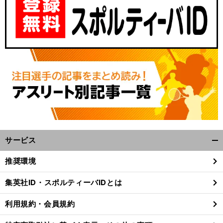
サービス
開
く/
推奨環境
閉
じ
集英社ID・スポルティーバIDとは
る
利用規約・会員規約