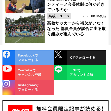
ンティーノ会長体制に何が起き
ているのか
高校・ユース
2026.08.05更新
高校サッカーから補欠がいなく
なった 部員全員が試合に出る取
り組みが進んでいる
cebo
X
Facebookで
Xでフォローする
ok
フォローする
uTube
LINE
YouTubeで
LINEで
チャンネル登録
アカウント追加
stagra
Instagramで
m
フォローする