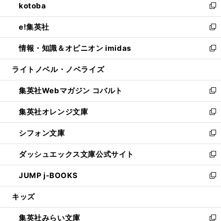
kotoba
く
で
ド
ィ
い
新
開
ウ
ン
ウ
し
e!集英社
く
で
ド
ィ
い
新
開
ウ
ン
ウ
し
情報・知識＆オピニオン imidas
く
で
ド
ィ
い
新
開
ウ
ン
ウ
し
ライトノベル・ノベライズ
く
で
ド
ィ
い
開
ウ
ン
ウ
集英社Webマガジン コバルト
く
で
ド
ィ
新
開
ウ
ン
し
集英社オレンジ文庫
く
で
ド
い
新
開
ウ
ウ
し
シフォン文庫
く
で
ィ
い
新
開
ン
ウ
し
ダッシュエックス文庫公式サイト
く
ド
ィ
い
新
ウ
ン
ウ
し
JUMP j-BOOKS
で
ド
ィ
い
新
開
ウ
ン
ウ
し
キッズ
く
で
ド
ィ
い
開
ウ
ン
ウ
集英社みらい文庫
く
で
ド
ィ
新