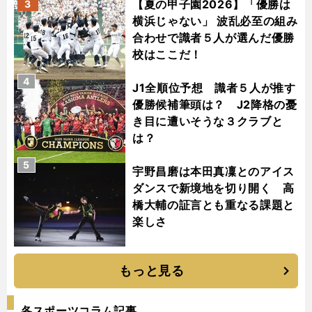
【夏の甲子園2026】「優勝は
3
横浜じゃない」 波乱必至の組み
合わせで識者５人が選んだ優勝
校はここだ！
4
J1全順位予想 識者５人が推す
優勝候補筆頭は？ J2降格の憂
き目に遭いそうな３クラブと
は？
5
宇野昌磨は本田真凜とのアイス
ダンスで新境地を切り開く 高
橋大輔の証言とも重なる課題と
楽しさ
もっと見る
各スポーツコラム記事