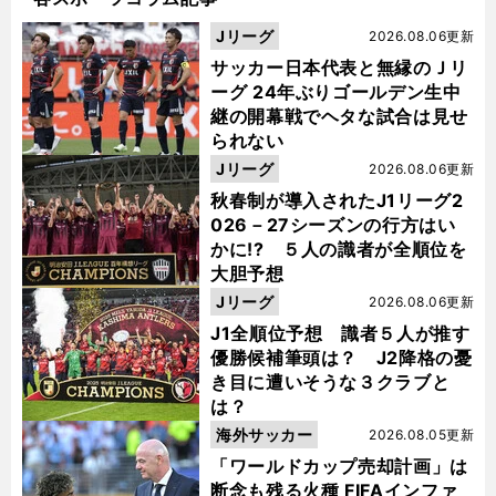
Jリーグ
2026.08.06更新
サッカー日本代表と無縁のＪリ
ーグ 24年ぶりゴールデン生中
継の開幕戦でヘタな試合は見せ
られない
Jリーグ
2026.08.06更新
秋春制が導入されたJ1リーグ2
026－27シーズンの行方はい
かに!? ５人の識者が全順位を
大胆予想
Jリーグ
2026.08.06更新
J1全順位予想 識者５人が推す
優勝候補筆頭は？ J2降格の憂
き目に遭いそうな３クラブと
は？
海外サッカー
2026.08.05更新
「ワールドカップ売却計画」は
断念も残る火種 FIFAインファ