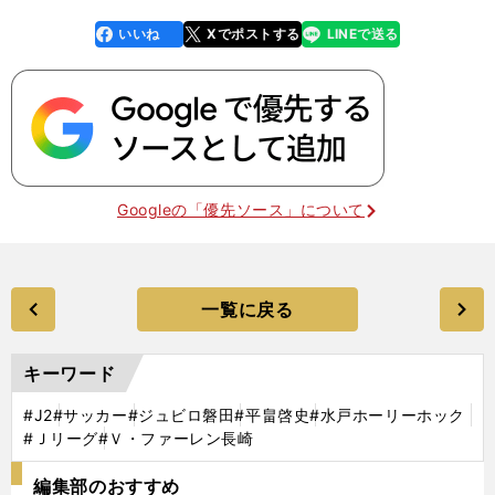
いいね
Xでポストする
LINEで送る
line
faceboo
x
k
Googleの「優先ソース」について
一覧に戻る
キーワード
#J2
#サッカー
#ジュビロ磐田
#平畠啓史
#水戸ホーリーホック
#Ｊリーグ
#Ｖ・ファーレン長崎
編集部のおすすめ