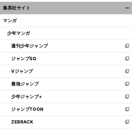
ウ
集英社サイト
ィ
開
ン
く/
マンガ
ド
閉
ウ
じ
少年マンガ
で
る
開
週刊少年ジャンプ
く
新
し
ジャンプSQ
い
新
ウ
し
Vジャンプ
ィ
い
新
ン
ウ
し
最強ジャンプ
ド
ィ
い
新
ウ
ン
ウ
し
少年ジャンプ+
で
ド
ィ
い
新
開
ウ
ン
ウ
し
ジャンプTOON
く
で
ド
ィ
い
新
開
ウ
ン
ウ
し
ZEBRACK
く
で
ド
ィ
い
新
開
ウ
ン
ウ
し