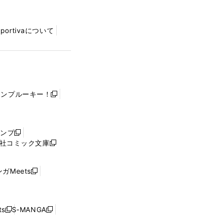
Sportivaについて
ャンプルーキー！
新
し
い
ウ
ャンプ
新
ィ
社コミック文庫
し
新
ン
い
し
ド
ウ
い
ウ
ガMeets
新
ィ
ウ
で
し
ン
ィ
開
い
ド
ン
く
ウ
ウ
ド
s
S-MANGA
新
新
ィ
で
ウ