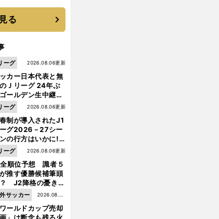
に３年目のNBA挑戦
続く
見る
事
リーグ
2026.08.06更新
ッカー日本代表と無
のＪリーグ 24年ぶ
ゴールデン生中継の
幕戦でヘタな試合は
リーグ
2026.08.06更新
せられない
春制が導入されたJ1
ーグ2026－27シー
ンの行方はいかに!?
５人の識者が全順位
リーグ
2026.08.06更新
大胆予想
1全順位予想 識者５
が推す優勝候補筆頭
？ J2降格の憂き目
遭いそうな３クラブ
外サッカー
2026.08.05
は？
ワールドカップ売却
更新
画」は断念も残る火