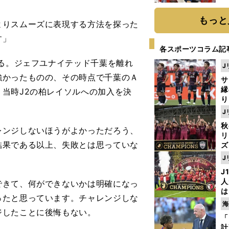
糧
は
もっと
りスムーズに表現する方法を探った
す」
各スポーツコラム記
る。ジェフユナイテッド千葉を離れ
J
強かったものの、その時点で千葉のＡ
サ
縁
当時J2の柏レイソルへの加入を決
り
開
J
見
秋
ンジしないほうがよかっただろう、
リ
結果である以上、失敗とは思っていな
ズ
J
を
J
人
できて、何ができないかは明確になっ
は
ったと思っています。チャレンジしな
に
海
と
ジしたことに後悔もない。
「
計