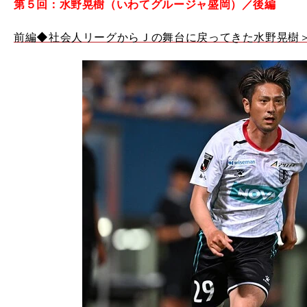
第５回：水野晃樹（いわてグルージャ盛岡）／後編
前編◆社会人リーグからＪの舞台に戻ってきた水野晃樹