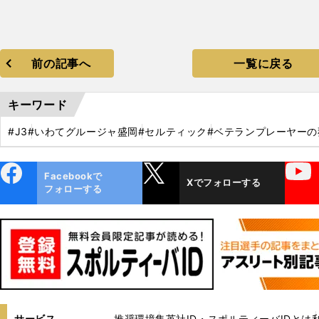
前の記事へ
一覧に戻る
キーワード
#J3
#いわてグルージャ盛岡
#セルティック
#ベテランプレーヤーの
ebo
X
YouTube
Facebookで
Xでフォローする
ok
フォローする
サービス
推奨環境
集英社ID・スポルティーバIDとは