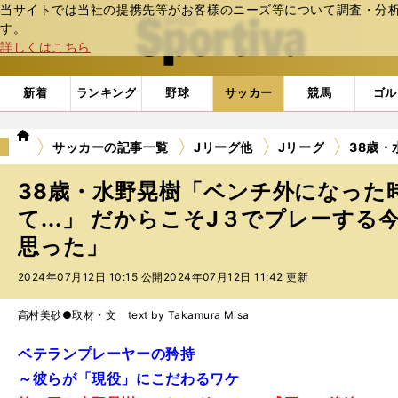
当サイトでは当社の提携先等がお客様のニーズ等について調査・分析し
web Sportiva (webスポルティーバ)
す。
詳しくはこちら
新着
ランキング
野球
サッカー
競馬
ゴル
we
サッカーの記事一覧
Jリーグ他
Jリーグ
38歳・
b
ス
38歳・水野晃樹「ベンチ外になった
ポ
ル
て...」 だからこそJ３でプレーす
テ
思った」
ィ
ー
2024年07月12日 10:15 公開
2024年07月12日 11:42 更新
バ
高村美砂●取材・文 text by Takamura Misa
ベテランプレーヤーの矜持
～彼らが「現役」にこだわるワケ