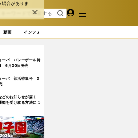
る場合がありま
マイペ
閉じ
検索
メニュ
ー
る
す
ジ
る
動画
インフォ
こそJ３でプレーする今も「まだまだ戦えると思った」
ィーバ バレーボール特
.4 6月30日発売
ィーバ 部活特集号 3
売
などのお知らせが届く
通知を受け取る方法につ