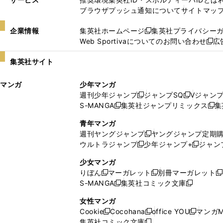
ブラウザプッシュ通知について
サイトマッ
企業情報
集英社ホームページ
集英社プライバシー
新
Web Sportivaについてのお問い合わせ
広
し
新
い
し
集英社サイト
ウ
い
ィ
ウ
マンガ
少年マンガ
ン
ィ
週刊少年ジャンプ
ジャンプSQ
Vジャン
ド
ン
新
新
S-MANGA
集英社ジャンプリミックス
集
ウ
ド
新
し
し
新
で
ウ
し
い
い
し
青年マンガ
開
で
い
ウ
ウ
い
週刊ヤングジャンプ
ヤングジャンプ定期
新
く
開
ウ
ィ
ィ
ウ
ウルトラジャンプ
少年ジャンプ+
ジャン
新
し
新
く
ィ
ン
ン
ィ
し
い
し
ン
ド
ド
ン
少女マンガ
い
ウ
い
ド
ウ
ウ
ド
りぼん
マーガレット
別冊マーガレット
新
新
新
ウ
ィ
ウ
ウ
で
で
ウ
S-MANGA
集英社コミック文庫
し
新
し
新
ィ
ン
ィ
で
開
開
で
い
し
い
し
ン
ド
ン
女性マンガ
開
く
く
開
ウ
い
ウ
い
ド
ウ
ド
Cookie
Cocohana
office YOU
マンガM
く
く
新
新
新
ィ
ウ
ィ
ウ
ウ
で
ウ
集英社コミック文庫