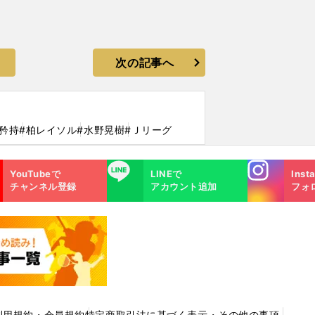
次の記事へ
矜持
#柏レイソル
#水野晃樹
#Ｊリーグ
Instagra
LINE
YouTubeで
LINEで
Inst
m
チャンネル登録
アカウント追加
フォ
利用規約・会員規約
特定商取引法に基づく表示・その他の事項