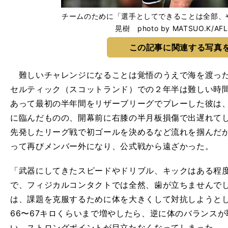
チームのために「選手としてできることは全部、
晃樹 photo by MATSUO.K/AF
この記事に関連する写真
難しいチャレンジになることは覚悟のうえで海を渡った
セルティック（スコットランド）での２年半は難しい時
あって最初の半年間をリザーブリーグでプレーした彼は、満
に臨んだものの、開幕前に右膝の半月板損傷で出遅れてしま
先発したリーグ戦で初ゴールを決めるなど流れを掴んだ
って再びメンバー外になり、公式戦から遠ざかった。
「武器にしてきたスピードやドリブル、キックはある程
で、フィジカルコンタクトでは全然、歯が立ちませんで
は、課題を克服するために体を大きくして対抗しようとし
66〜67キロくらいまで増やしたら、逆に体のバランス
い、ストロングポイントが目立たなくなってしまった。