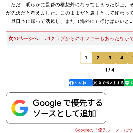
ただ、明らかに監督の構想外になってしまった以上、そ
が先決だと考えました。このままだと選手として終わっ
一旦日本に帰って活躍し、また（海外に）行けばいいと
次のページへ
J1クラブからのオファーもあったなか
は、当時の柏はJ2リーグで首位を独走し、昇格が見えて
だったから。柏での半年間で戦える体を取り戻したうえで
る自分を作り出して
1
2
3
4
のページへ
1 / 4
いいね
Xでポストする
line
faceboo
x
k
サ
、
Googleの「優先ソース」に