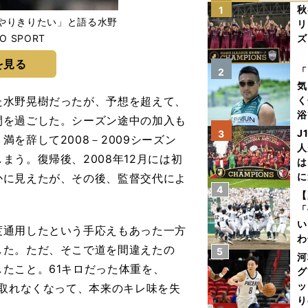
秋
1
やりきりたい」と語る水野
リ
LO SPORT
ズ
を見る
を
「
2
気
水野晃樹だったが、予想を超えて、
く
浴
間を過ごした。シーズン途中の加入も
太
J
3
を辞して2008－2009シーズン
ァ
人
う。復帰後、2008年12月には初
は
に
かに見えたが、その後、監督交代によ
4
と
【
「
い
度通用したという手応えもあった一方
わ
した。ただ、そこで道を間違えたの
5
だ
河
たこと。61キロだった体重を、
グ
ッ
が取れなくなって、本来のキレ味を失
り