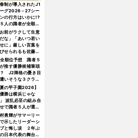
春制が導入されたJ1
ーグ2026－27シー
ンの行方はいかに!?
５人の識者が全順位
大胆予想
お前がラクして生意
だな」「あいつ若い
せに」厳しい言葉を
びせられるも佐藤慎
郎が貫いた誇りとフ
1全順位予想 識者５
ンへの思い
が推す優勝候補筆頭
？ J2降格の憂き目
遭いそうな３クラブ
は？
夏の甲子園2026】
優勝は横浜じゃな
」 波乱必至の組み合
せで識者５人が選ん
優勝校はここだ！
村勇輝がサマーリー
で示したリーダーシ
プと悔し涙 ２年ぶ
の日本代表の舞台を