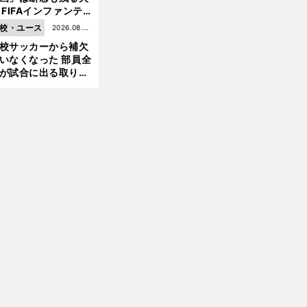
 FIFAインファンテ
ーノ会長体制に何が
校・ユース
2026.08.05
きているのか
校サッカーから補欠
更新
いなくなった 部員全
が試合に出る取り組
が進んでいる
」
前
へ