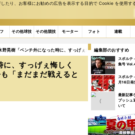
たり、お客様にお勧めの広告を表⽰する⽬的で Cookie を使⽤す
フ
その他球技
その他競技
モーター
フォト
連載
水野晃樹「ベンチ外になった時に、すっげぇ悔しくて...」 だから
編集部のおすすめ
スポルテ
時に、すっげぇ悔しく
集号 Vol
る今も「まだまだ戦えると
スポルテ
月16日発
最新記事
プッシュ
いて