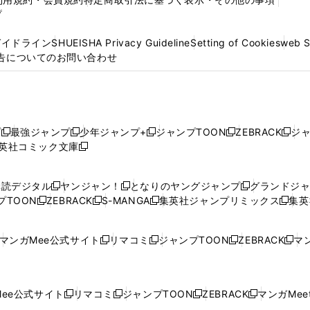
プ
ガイドライン
SHUEISHA Privacy Guideline
Setting of Cookies
web 
告についてのお問い合わせ
プ
最強ジャンプ
少年ジャンプ+
ジャンプTOON
ZEBRACK
ジ
新
新
新
新
新
英社コミック文庫
し
新
し
し
し
し
い
い
し
い
い
い
ウ
ウ
い
ウ
ウ
ウ
購読デジタル
ヤンジャン！
となりのヤングジャンプ
グランドジ
新
新
新
ィ
ィ
ウ
ィ
ィ
ィ
プTOON
ZEBRACK
S-MANGA
集英社ジャンプリミックス
集英
新
し
新
し
新
し
新
ン
ン
ィ
ン
ン
ン
し
い
し
い
し
い
し
ド
ド
ン
ド
ド
ド
い
ウ
い
ウ
い
ウ
い
ウ
ウ
ド
ウ
ウ
ウ
マンガMee公式サイト
リマコミ
ジャンプTOON
ZEBRACK
マン
新
新
新
新
ウ
ィ
ウ
ィ
ウ
ィ
ウ
で
で
ウ
で
で
で
し
し
し
し
し
ィ
ン
ィ
ン
ィ
ン
ィ
開
開
で
開
開
開
い
い
い
い
い
ン
ド
ン
ド
ン
ド
ン
く
く
開
く
く
く
ウ
ウ
ウ
ウ
ウ
ド
ウ
ド
ウ
ド
ウ
ド
ee公式サイト
リマコミ
ジャンプTOON
ZEBRACK
マンガMeet
く
新
新
新
新
ィ
ィ
ィ
ィ
ィ
ウ
で
ウ
で
ウ
で
ウ