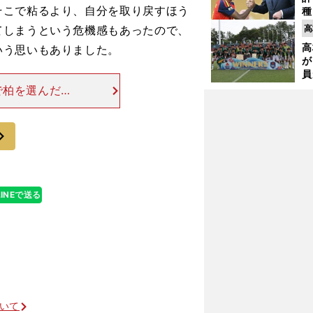
こで粘るより、自分を取り戻すほう
種
ィ
てしまうという危機感もあったので、
高
起
高
いう思いもありました。
が
員
み
で柏を選んだの
いるような状況
、J1で活躍す
次
LINEで送る
ついて