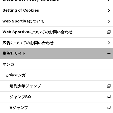
ン
Setting of Cookies
ド
ウ
web Sportivaについて
で
開
Web Sportivaについてのお問い合わせ
く
新
し
広告についてのお問い合わせ
い
ウ
集英社サイト
ィ
開
ン
く/
マンガ
ド
閉
ウ
じ
少年マンガ
で
る
開
週刊少年ジャンプ
く
新
し
ジャンプSQ
い
新
ウ
し
Vジャンプ
ィ
い
新