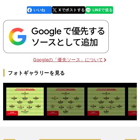
いいね
Xでポストする
LINEで送る
line
faceboo
x
k
Googleの「優先ソース」について
フォトギャラリーを見る