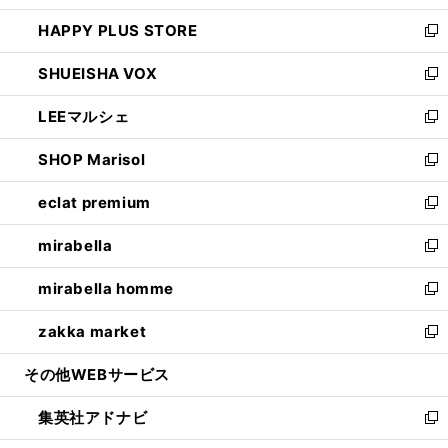
ン
ウ
し
HAPPY PLUS STORE
ド
ィ
い
新
ウ
ン
ウ
し
SHUEISHA VOX
で
ド
ィ
い
新
開
ウ
ン
ウ
し
LEEマルシェ
く
で
ド
ィ
い
新
開
ウ
ン
ウ
し
SHOP Marisol
く
で
ド
ィ
い
新
開
ウ
ン
ウ
し
eclat premium
く
で
ド
ィ
い
新
開
ウ
ン
ウ
し
mirabella
く
で
ド
ィ
い
新
開
ウ
ン
ウ
し
mirabella homme
く
で
ド
ィ
い
新
開
ウ
ン
ウ
し
zakka market
く
で
ド
ィ
い
新
開
ウ
ン
ウ
し
その他WEBサービス
く
で
ド
ィ
い
開
ウ
ン
ウ
集英社アドナビ
く
で
ド
ィ
新
開
ウ
ン
し