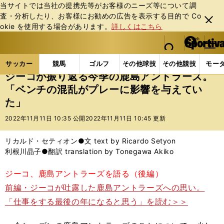
当サイトでは当社の提携先等がお客様のニーズ等について調
査・分析したり、お客様にお勧めの広告を表⽰する⽬的で Co
閉じ
okie を使⽤する場合があります。
詳しくはこちら
る
マイペ
web Sportiva (webスポルティーバ)
検索
メニュ
we
ー
サッカーの記事一覧
Jリーグ他
Jリーグ
ジーコ
b
ジ
サッカー
競馬
ゴルフ
その他球技
その他競技
モー
ス
ジーコが振り返る今季の鹿島アントラーズ。
ポ
「ベンチの混乱がプレーに影響を与えてい
ル
た」
テ
ィ
2022年11月11日 10:35 公開
2022年11月11日 10:45 更新
ー
バ
リカルド・セティオン●文 text by Ricardo Setyon
利根川晶子●翻訳 translation by Tonegawa Akiko
ジーコ、鹿島アントラーズを語る（後編）
前編・ジーコが吐露した鹿島アントラーズへの思い。
「仕事をする最後の年になると思う」を読む＞＞