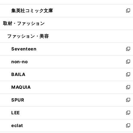
開
ウ
ン
ウ
し
集英社コミック文庫
く
で
ド
ィ
い
新
開
ウ
ン
ウ
し
取材・ファッション
く
で
ド
ィ
い
開
ウ
ン
ウ
ファッション・美容
く
で
ド
ィ
開
ウ
ン
Seventeen
く
で
ド
新
開
ウ
し
non-no
く
で
い
新
開
ウ
し
BAILA
く
ィ
い
新
ン
ウ
し
MAQUIA
ド
ィ
い
新
ウ
ン
ウ
し
SPUR
で
ド
ィ
い
新
開
ウ
ン
ウ
し
LEE
く
で
ド
ィ
い
新
開
ウ
ン
ウ
し
eclat
く
で
ド
ィ
い
新
開
ウ
ン
ウ
し