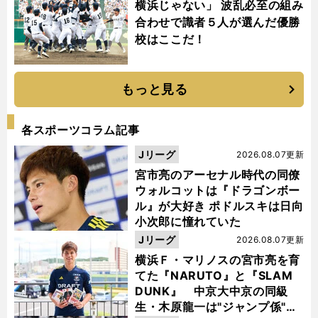
横浜じゃない」 波乱必至の組み
合わせで識者５人が選んだ優勝
校はここだ！
もっと見る
各スポーツコラム記事
Jリーグ
2026.08.07更新
宮市亮のアーセナル時代の同僚
ウォルコットは『ドラゴンボー
ル』が大好き ポドルスキは日向
小次郎に憧れていた
Jリーグ
2026.08.07更新
横浜Ｆ・マリノスの宮市亮を育
てた『NARUTO』と『SLAM
DUNK』 中京大中京の同級
生・木原龍一は"ジャンプ係"だ