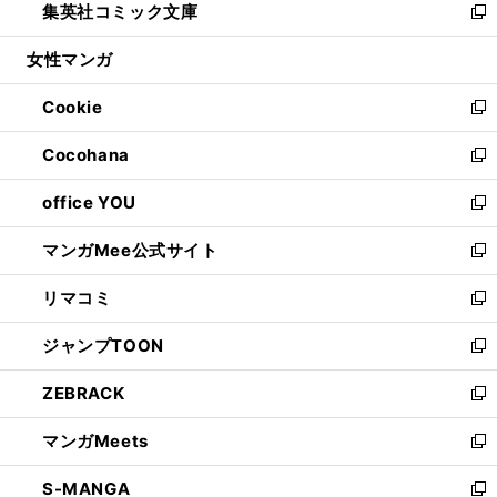
集英社コミック文庫
く
で
ド
ィ
い
新
開
ウ
ン
ウ
し
女性マンガ
く
で
ド
ィ
い
開
ウ
ン
ウ
Cookie
く
で
ド
ィ
新
開
ウ
ン
し
Cocohana
く
で
ド
い
新
開
ウ
ウ
し
office YOU
く
で
ィ
い
新
開
ン
ウ
し
マンガMee公式サイト
く
ド
ィ
い
新
ウ
ン
ウ
し
リマコミ
で
ド
ィ
い
新
開
ウ
ン
ウ
し
ジャンプTOON
く
で
ド
ィ
い
新
開
ウ
ン
ウ
し
ZEBRACK
く
で
ド
ィ
い
新
開
ウ
ン
ウ
し
マンガMeets
く
で
ド
ィ
い
新
開
ウ
ン
ウ
し
S-MANGA
く
で
ド
ィ
い
新