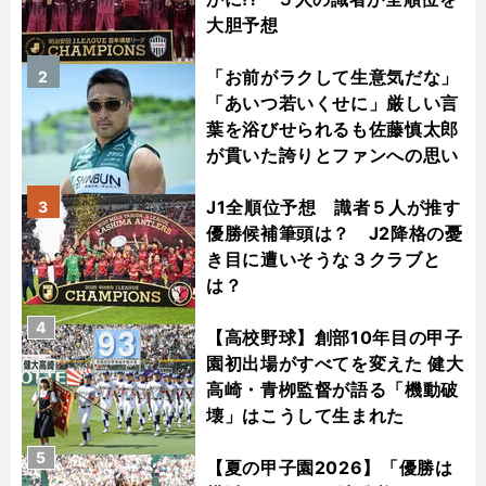
大胆予想
「お前がラクして生意気だな」
2
「あいつ若いくせに」厳しい言
葉を浴びせられるも佐藤慎太郎
が貫いた誇りとファンへの思い
J1全順位予想 識者５人が推す
3
優勝候補筆頭は？ J2降格の憂
き目に遭いそうな３クラブと
は？
4
【高校野球】創部10年目の甲子
園初出場がすべてを変えた 健大
高崎・青栁監督が語る「機動破
壊」はこうして生まれた
5
【夏の甲子園2026】「優勝は