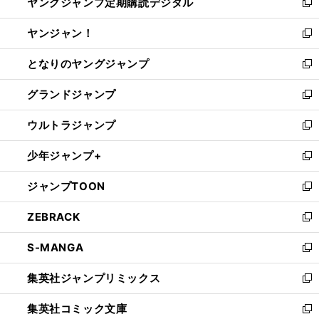
ヤングジャンプ定期購読デジタル
く
で
ド
い
新
開
ウ
ウ
し
ヤンジャン！
く
で
ィ
い
新
開
ン
ウ
し
となりのヤングジャンプ
く
ド
ィ
い
新
ウ
ン
ウ
し
グランドジャンプ
で
ド
ィ
い
新
開
ウ
ン
ウ
し
ウルトラジャンプ
く
で
ド
ィ
い
新
開
ウ
ン
ウ
し
少年ジャンプ+
く
で
ド
ィ
い
新
開
ウ
ン
ウ
し
ジャンプTOON
く
で
ド
ィ
い
新
開
ウ
ン
ウ
し
ZEBRACK
く
で
ド
ィ
い
新
開
ウ
ン
ウ
し
S-MANGA
く
で
ド
ィ
い
新
開
ウ
ン
ウ
し
集英社ジャンプリミックス
く
で
ド
ィ
い
新
開
ウ
ン
ウ
し
集英社コミック文庫
く
で
ド
ィ
い
新