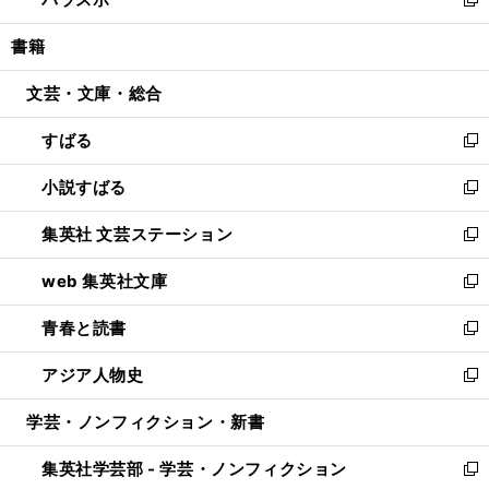
ド
ィ
い
新
開
ウ
ン
ウ
し
書籍
く
で
ド
ィ
い
開
ウ
ン
ウ
文芸・文庫・総合
く
で
ド
ィ
開
ウ
ン
すばる
く
で
ド
新
開
ウ
し
小説すばる
く
で
い
新
開
ウ
し
集英社 文芸ステーション
く
ィ
い
新
ン
ウ
し
web 集英社文庫
ド
ィ
い
新
ウ
ン
ウ
し
青春と読書
で
ド
ィ
い
新
開
ウ
ン
ウ
し
アジア人物史
く
で
ド
ィ
い
新
開
ウ
ン
ウ
し
学芸・ノンフィクション・新書
く
で
ド
ィ
い
開
ウ
ン
ウ
集英社学芸部 - 学芸・ノンフィクション
く
で
ド
ィ
新