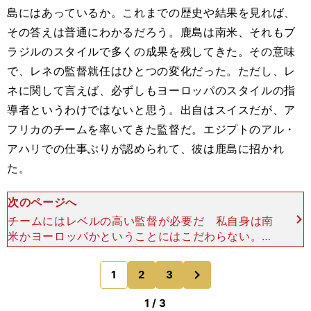
島にはあっているか。これまでの歴史や結果を見れば、
その答えは普通にわかるだろう。鹿島は南米、それもブ
ラジルのスタイルで多くの成果を残してきた。その意味
で、レネの監督就任はひとつの変化だった。ただし、レ
ネに関して言えば、必ずしもヨーロッパのスタイルの指
導者というわけではないと思う。出自はスイスだが、ア
フリカのチームを率いてきた監督だ。エジプトのアル・
アハリでの仕事ぶりが認められて、彼は鹿島に招かれ
た。
次のページへ
チームにはレベルの高い監督が必要だ 私自身は南
米かヨーロッパかということにはこだわらない。現
在の仕事ぶりを見て評価する。その点でレネはすば
らしく、プロフェッショナルであり、いい選択であ
次
1
2
3
のページへ
ったと思う。
1 / 3