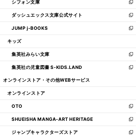
シフォン文庫
く
で
ィ
い
新
開
ン
ウ
し
ダッシュエックス文庫公式サイト
く
ド
ィ
い
新
ウ
ン
ウ
し
JUMP j-BOOKS
で
ド
ィ
い
新
開
ウ
ン
ウ
し
キッズ
く
で
ド
ィ
い
開
ウ
ン
ウ
集英社みらい文庫
く
で
ド
ィ
新
開
ウ
ン
し
集英社の児童図書 S-KIDS.LAND
く
で
ド
い
新
開
ウ
ウ
し
オンラインストア・
その他WEBサービス
く
で
ィ
い
開
ン
ウ
オンラインストア
く
ド
ィ
ウ
ン
OTO
で
ド
新
開
ウ
し
SHUEISHA MANGA-ART HERITAGE
く
で
い
新
開
ウ
し
ジャンプキャラクターズストア
く
ィ
い
新