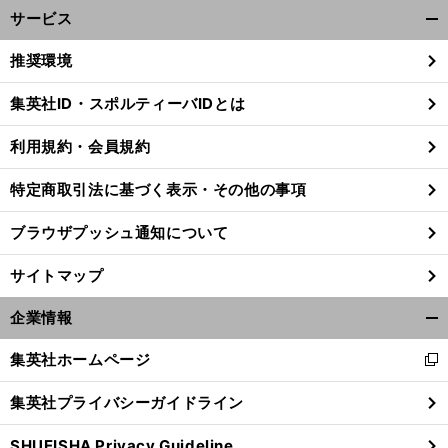
サービス
開
く/
推奨環境
閉
じ
集英社ID・スポルティーバIDとは
る
利用規約・会員規約
特定商取引法に基づく表示・その他の事項
ブラウザプッシュ通知について
サイトマップ
企業情報
開
く/
集英社ホームページ
新
閉
し
じ
集英社プライバシーガイドライン
い
る
ウ
SHUEISHA Privacy Guideline
ィ