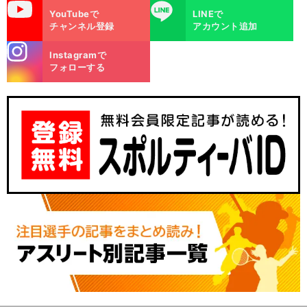
uTube
LINE
YouTubeで
LINEで
チャンネル登録
アカウント追加
stagra
Instagramで
m
フォローする
。
仕
前
へ