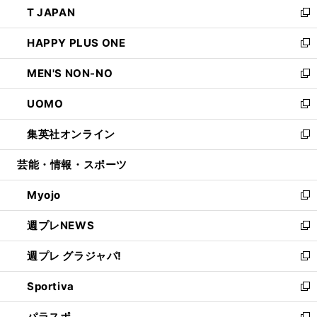
T JAPAN
く
で
ド
ィ
い
新
開
ウ
ン
ウ
し
HAPPY PLUS ONE
く
で
ド
ィ
い
新
開
ウ
ン
ウ
し
MEN'S NON-NO
く
で
ド
ィ
い
新
開
ウ
ン
ウ
し
UOMO
く
で
ド
ィ
い
新
開
ウ
ン
ウ
し
集英社オンライン
く
で
ド
ィ
い
新
開
ウ
ン
ウ
し
芸能・情報・スポーツ
く
で
ド
ィ
い
開
ウ
ン
ウ
Myojo
く
で
ド
ィ
新
開
ウ
ン
し
週プレNEWS
く
で
ド
い
新
開
ウ
ウ
し
週プレ グラジャパ!
く
で
ィ
い
新
開
ン
ウ
し
Sportiva
く
ド
ィ
い
新
ウ
ン
ウ
し
パラスポ
で