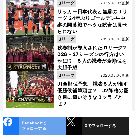
った
Jリーグ
2026.08.06更新
サッカー日本代表と無縁のＪリ
ーグ 24年ぶりゴールデン生中
継の開幕戦でヘタな試合は見せ
られない
Jリーグ
2026.08.06更新
秋春制が導入されたJ1リーグ2
026－27シーズンの行方はい
かに!? ５人の識者が全順位を
大胆予想
Jリーグ
2026.08.06更新
J1全順位予想 識者５人が推す
優勝候補筆頭は？ J2降格の憂
き目に遭いそうな３クラブと
は？
cebo
X
Facebookで
Xでフォローする
ok
フォローする