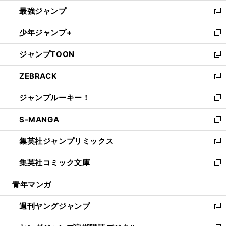
ン
ウ
し
最強ジャンプ
ド
ィ
い
新
ウ
ン
ウ
し
少年ジャンプ+
で
ド
ィ
い
新
開
ウ
ン
ウ
し
ジャンプTOON
く
で
ド
ィ
い
新
開
ウ
ン
ウ
し
ZEBRACK
く
で
ド
ィ
い
新
開
ウ
ン
ウ
し
ジャンプルーキー！
く
で
ド
ィ
い
新
開
ウ
ン
ウ
し
S-MANGA
く
で
ド
ィ
い
新
開
ウ
ン
ウ
し
集英社ジャンプリミックス
く
で
ド
ィ
い
新
開
ウ
ン
ウ
し
集英社コミック文庫
く
で
ド
ィ
い
新
開
ウ
ン
ウ
し
青年マンガ
く
で
ド
ィ
い
開
ウ
ン
ウ
週刊ヤングジャンプ
く
で
ド
ィ
新
開
ウ
ン
し