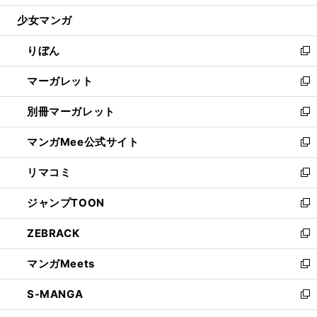
開
ウ
ン
ウ
し
少女マンガ
く
で
ド
ィ
い
開
ウ
ン
ウ
りぼん
く
で
ド
ィ
新
開
ウ
ン
し
マーガレット
く
で
ド
い
新
開
ウ
ウ
し
別冊マーガレット
く
で
ィ
い
新
開
ン
ウ
し
マンガMee公式サイト
く
ド
ィ
い
新
ウ
ン
ウ
し
リマコミ
で
ド
ィ
い
新
開
ウ
ン
ウ
し
ジャンプTOON
く
で
ド
ィ
い
新
開
ウ
ン
ウ
し
ZEBRACK
く
で
ド
ィ
い
新
開
ウ
ン
ウ
し
マンガMeets
く
で
ド
ィ
い
新
開
ウ
ン
ウ
し
S-MANGA
く
で
ド
ィ
い
新
開
ウ
ン
ウ
し