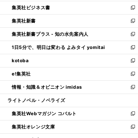
開
ウ
ン
し
集英社ビジネス書
く
で
ド
い
新
開
ウ
ウ
し
集英社新書
く
で
ィ
い
新
開
ン
ウ
し
集英社新書プラス - 知の水先案内人
く
ド
ィ
い
新
ウ
ン
ウ
し
1日5分で、明日は変わる よみタイ yomitai
で
ド
ィ
い
新
開
ウ
ン
ウ
し
kotoba
く
で
ド
ィ
い
新
開
ウ
ン
ウ
し
e!集英社
く
で
ド
ィ
い
新
開
ウ
ン
ウ
し
情報・知識＆オピニオン imidas
く
で
ド
ィ
い
新
開
ウ
ン
ウ
し
ライトノベル・ノベライズ
く
で
ド
ィ
い
開
ウ
ン
ウ
集英社Webマガジン コバルト
く
で
ド
ィ
新
開
ウ
ン
し
集英社オレンジ文庫
く
で
ド
い
新
開
ウ
ウ
し